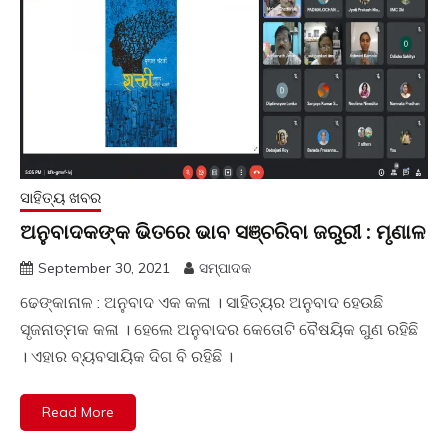
ସାହିତ୍ୟ ଖବର
ଅନୁବାଦକଙ୍କ ଭିତରେ ଭାବ ସଞ୍ଚରିବା ଜରୁରୀ : ମୃଣାଳ
September 30, 2021
ସମ୍ପାଦକ
ଢେଙ୍କାନାଳ : ଅନୁବାଦ ଏକ କଳା । ସାହିତ୍ୟର ଅନୁବାଦ ହେଉଛି
ସୃଜନାତ୍ମକ କଳା । ହେଲେ ଅନୁବାଦର କେତୋଟି ବୈଷୟିକ ଗୁଣ ରହିଛି
। ଏହାର ବ୍ୟବସାୟିକ ଦିଗ ବି ରହିଛି ।
Read More