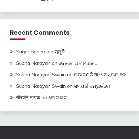
Recent Comments
Sagar Behera
on
ସ୍ମୃତି
Subha Narayan
on
ଦେହଟେ ଅଛି ମାନେ …
Subha Narayan Swain
on
ମଡ଼ାଚଣ୍ଡିଆ ଓ ଅନ୍ୟମାନେ
Subha Narayan Swain
on
ସମ୍ପର୍କ ସମ୍ପର୍କରେ
नीरजंन नायक
on
ବୋଲକରା