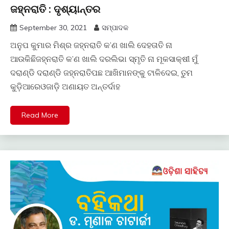
ଜହ୍ନରାତି : ଦୃଶ୍ୟାନ୍ତର
September 30, 2021
ସମ୍ପାଦକ
ଅନୁପ କୁମାର ମିଶ୍ର ଜହ୍ନରାତି କ’ଣ ଖାଲି ଦେହତାତି ନା
ଆଉକିଛିଜହ୍ନରାତି କ’ଣ ଖାଲି ଦରଲିଭା ସ୍ମୃତି ନା ମୂକସାକ୍ଷୀ ମୁଁ
ଦରାଣ୍ଡି ଦରାଣ୍ଡି ଜହ୍ନରାତିପଛ ଆଖିମାନଙ୍କୁ ଟାଳିଦେଇ, ତୁମ
କୁଡ଼ିଆରେଓଜାଡ଼ି ଅଣାୟତ ଅନ୍ତର୍ଦାହ
Read More