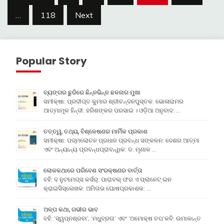
pagination
…
118
Next
Popular Story
ବ୍ୟଙ୍ଗର ଛୁରିରେ ଛିନ୍ନଭିନ୍ନ ଛଳନାର ମୁଖା
ସମୀକ୍ଷା: ପ୍ରଦୀପ୍ତ କୁମାର ଶ୍ରୀଚନ୍ଦନପୁସ୍ତକ: ଭୋଳାରାମର
ଆତ୍ମାମୂଳ ହିନ୍ଦୀ: ହରିଶଙ୍କର ପରସାଇ । ଓଡ଼ିଆ ଅନୁବାଦ: …
ତତ୍ତ୍ୱ, ତଥ୍ୟ, ବିଶ୍ଳେଷଣର ମାର୍ମିକ ପ୍ରକାଶ
ସମୀକ୍ଷା: ପଦ୍ମଲୋଚନ ପ୍ରଧାନ ପ୍ରବନ୍ଧ ସଙ୍କଳନ: ଦେଶର ଆତ୍ମା
ଏବଂ ଅନ୍ୟାନ୍ୟ ପ୍ରବନ୍ଧପ୍ରାବନ୍ଧିକ: ଡ. ମୃଣାଳ …
ଲୋକକଥାରେ ପରିବେଶ ସଂରକ୍ଷଣର ବାର୍ତ୍ତା
ବହି: ଦ ନୁଟମେଗ୍ସ କର୍ସର୍: ପାରାବଲ୍ ଫର ଏ ପ୍ଲାନେଟ୍ ଇନ
କ୍ରାଇସିସ୍ଲେଖକ: ଅମିତାଭ ଘୋଷପ୍ରକାଶକ: …
ଅଳ୍ପ କଥା, ଗଭୀର ଭାବ
ବହି: ‘ସ୍ୱପ୍ନଶ୍ରବା’, ‘ମଧୁବ୍ରତା’ ଏବଂ ‘ଅମୋକ୍ଷ ତପ’କବି: ଉମାକାନ୍ତ