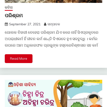
କବିତା
ପରିଶ୍ରମ
September 27, 2021
ସମ୍ପାଦକ
ଗୋଲକ ବିହାରୀ ବେହେରା ପରିଶ୍ରମ ଯିଏ କରେ ନାହିଁ ସିଏପ୍ରକୃତରେ
ଅପରାଧୀକର୍ମ ହିଁ ଜୀବନ କର୍ମ ଶାନ୍ତି ଦିଏଉଦେ ହୁଏ ସଦବୁଦ୍ଧି । କର୍ମର
ଉପରେ ଆମ ଅଧିକାରଫଳ ପ୍ରଭୁଙ୍କ ହସ୍ତରେବିଶ୍ଵାସର ସହ କର୍ମ
Read More