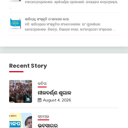
ମହାପାତ୍ରପ୍ରକାଶକ: ଶ୍ରୀପର୍ଣ୍ଣା ପ୍ରକାଶନୀ, ଉଦୟରାଗ କମ୍ପେ୍ଲକ୍ସ,
…
ସାହିତ୍ୟ, ସଂସ୍କୃତି ଓ ସମାଜର କଥା
ବହି: ସାହିତ୍ୟରେ ସଂସ୍କୃତିର ସଂକେତଲେଖକ: ଇଂ ମୁରଲୀଧର
ହୋତାପ୍ରକାଶକ: ନିଶବ୍ଦ, ଡିଭାଇନ ନଗର, କଟକପ୍ରଥମ ସଂସ୍କରଣ: …
Recent Story
କବିତା
ନୀଳବର୍ଣ୍ଣ ଶୃଗାଳ
August 4, 2026
ସ୍ତମ୍ଭ
ଭବସାଗର