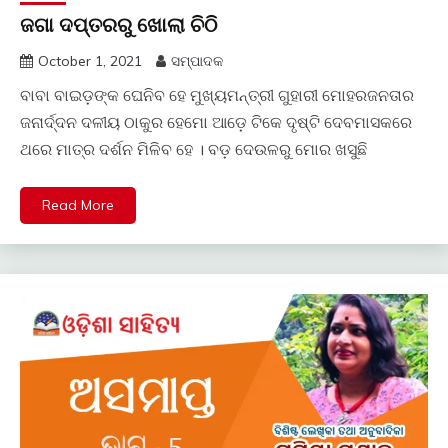
ଜଗା ଦପ୍ତରରୁ ଖୋଲା ଚିଠି
October 1, 2021
ସମ୍ପାଦକ
ବାବା ବାଇଡ଼ଙ୍କ ଘେନିବ ହେ ମୁଖ୍ୟମନ୍ତ୍ରୀ ଗୁହାରୀ ମୋହରଜନତାର
ଜନାର୍ଦ୍ଦନ ଦଳୀୟ ଠାକୁର ହେମୋ ଆଡ଼େ ଟିକେ ଦୃଷ୍ଟି ଦେବମାସକରେ
ଥରେ ମାତ୍ର ଦର୍ଶନ ମିଳିବ ହେ । ବଡ଼ ଦେଉଳରୁ ମୋର ଖସୁଛି
Read More