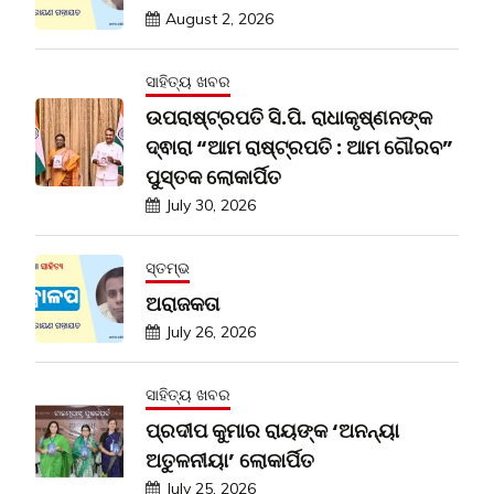
August 2, 2026
ସାହିତ୍ୟ ଖବର
ଉପରାଷ୍ଟ୍ରପତି ସି.ପି. ରାଧାକୃଷ୍ଣନଙ୍କ
ଦ୍ଵାରା “ଆମ ରାଷ୍ଟ୍ରପତି : ଆମ ଗୌରବ”
ପୁସ୍ତକ ଲୋକାର୍ପିତ
July 30, 2026
ସ୍ତମ୍ଭ
ଅରାଜକତା
July 26, 2026
ସାହିତ୍ୟ ଖବର
ପ୍ରଦୀପ କୁମାର ରାୟଙ୍କ ‘ଅନନ୍ୟା
ଅତୁଳନୀୟା’ ଲୋକାର୍ପିତ
July 25, 2026