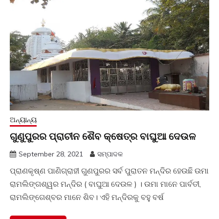
ଅନ୍ୟାନ୍ୟ
ଗୁଣୁପୁରର ପ୍ରାଚୀନ ଶୈବ କ୍ଷେତ୍ର ବାଘୁଆ ଦେଉଳ
September 28, 2021
ସମ୍ପାଦକ
ପ୍ରାଣକୃଷ୍ଣ ପାଣିଗ୍ରାହୀ ଗୁଣପୁରର ସର୍ବ ପୁରାତନ ମନ୍ଦିର ହେଉଛି ଉମା
ରାମଲିଙ୍ଗଶ୍ୱର ମନ୍ଦିର ( ବାଘୁଆ ଦେଉଳ ) । ଉମା ମାନେ ପାର୍ବତୀ,
ରାମଲିଙ୍ଗେଶ୍ବର ମାନେ ଶିବ। ଏହି ମନ୍ଦିରକୁ ବହୁ ବର୍ଷ