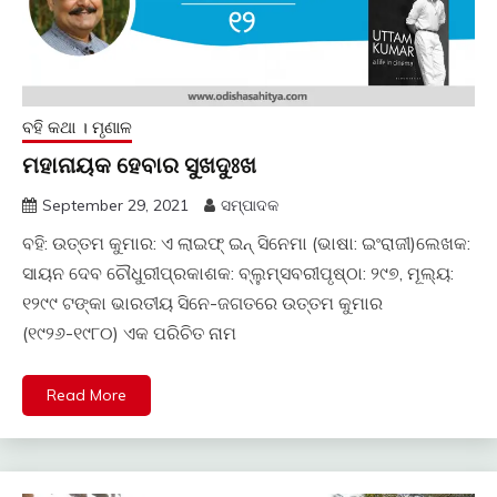
ବହି କଥା । ମୃଣାଳ
ମହାନାୟକ ହେବାର ସୁଖଦୁଃଖ
September 29, 2021
ସମ୍ପାଦକ
ବହି: ଉତ୍ତମ କୁମାର: ଏ ଲାଇଫ୍ ଇନ୍ ସିନେମା (ଭାଷା: ଇଂରାଜୀ)ଲେଖକ:
ସାୟନ ଦେବ ଚୌଧୁରୀପ୍ରକାଶକ: ବ୍ଲୁମ୍ସବରୀପୃଷ୍ଠା: ୨୯୭, ମୂଲ୍ୟ:
୧୨୯୯ ଟଙ୍କା ଭାରତୀୟ ସିନେ-ଜଗତରେ ଉତ୍ତମ କୁମାର
(୧୯୨୬-୧୯୮୦) ଏକ ପରିଚିତ ନାମ
Read More