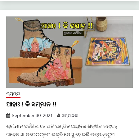
ବ୍ୟଙ୍ଗ
ଆହାଃ ! କି ସମ୍ମାନ !!
September 30, 2021
ସମ୍ପାଦକ
ଶ୍ରୀମାନ ସର୍ବଗିଳା ହେ ଅତି ପଣ୍ଡିତ ଆଧୂନିକ ଶିକ୍ଷିତ ଜନ;ବହୁ
ଗବେଷଣା ପରେଉତ୍କଟ ଭକ୍ତି ଯେଣୁ ହୋଇଛି ଉତ୍ପନ୍ନତୁମ