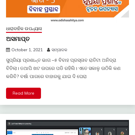
ଧାରାବାହିକ ଉପନ୍ୟାସ
ଅସମାପ୍ତ
October 1, 2021
ସମ୍ପାଦକ
ସୁପ୍ରିୟା ପ୍ରଶାନ୍ତ ଭାଗ –୫ ବିବାହ ପ୍ରସ୍ତାବ ରାତିଟା ଅନିଦ୍ରା
ବିତିଲା। ତଥାପି ଖଟ ଉପରେ ପଡି ରହିଲି। ଏତେ ସକାଳୁ ଉଠିକି କଣ
କରିବି? ବର୍ଷା ପାଗରେ ବାହାରକୁ ଯାଇ ଦି ଘେରା
Read More