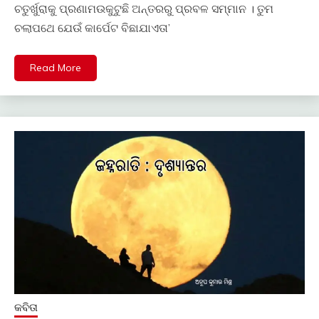
ଚତୁର୍ଖୁରାକୁ ପ୍ରଣାମଉକୁଟୁଛି ଅନ୍ତରରୁ ପ୍ରବଳ ସମ୍ମାନ । ତୁମ
ଚଲାପଥେ ଯେଉଁ କାର୍ପେଟ ବିଛାଯାଏତା’
Read More
କବିତା