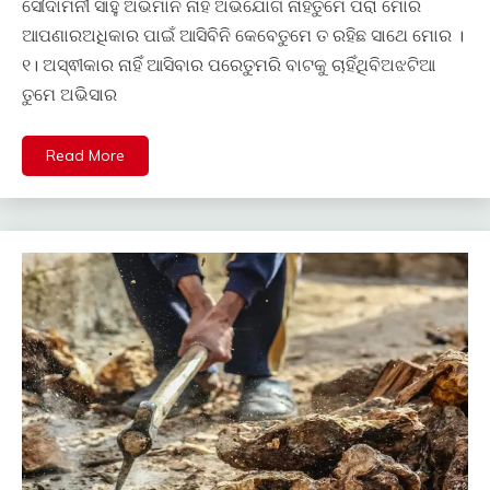
ସୌଦାମିନୀ ସାହୁ ଅଭିମାନ ନାହିଁ ଅଭିଯୋଗ ନାହିଁତୁମେ ପରା ମୋର
ଆପଣାରଅଧିକାର ପାଇଁ ଆସିବିନି କେବେତୁମେ ତ ରହିଛ ସାଥେ ମୋର ।
୧। ଅସ୍ଵୀକାର ନାହିଁ ଆସିବାର ପରେତୁମରି ବାଟକୁ ଚାହିଁଥିବିଅଝଟିଆ
ତୁମେ ଅଭିସାର
Read More