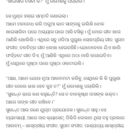
“ଖାଇସାରି ବସିବା କି?” ମୁଁ ରମେଶକୁ ପଚାରିଲି।
ସେ ମୁଣ୍ଡ ହଲାଇ ସମ୍ମତି ଜଣାଇଲା।
ଆମେ ମନବୋଧ କରି ଅରୁଆ ଭାତ ସାଙ୍ଗକୁ ଇଲିଶି ଝୋଳ
ଖାଇସାରିବା ପରେ ଅଭ୍ୟାସ ଘରେ ଆସି ବସିଲୁ। ମୁଁ ମୋର ଗୀତ ଖାତା
ଆଣିକି ଖୋଲିଲି। ଏଥିରେ ସବୁ ଓଡିଆ ପୁରୁଣା ଲୋକପ୍ରିୟ ଗୀତ, ସୁଗମ
ସଂଗୀତ, ଚଳଚିତ୍ର ଗୀତ ଲେଖା ହେଇରହିଛି। ଯେତେବେଳେ ଯିଏ ଖାଲି
ଫର୍ଦ୍ଦଟେ ଗୀତ ଦିଏ, ମୁଁ ଆଣିକି ଏଥିରେ ଅଠା ମାରି ଲଗାଇଦିଏ।
ମୁଁ ସେଥିରେ ପୃଷ୍ଠା ପରେ ପୃଷ୍ଠା ଓଲଟାଇଲି।
“ଆଛା, ଆମେ ଯୋଉ ନୂଆ ଆଲବମଟା କରିବୁ, ସେଥିରେ କି କି ପୁରୁଣା
ଗୀତ ଦେଲେ ଭଲ ହେବ କୁହ ତ?” ମୁଁ ରମେଶକୁ ପଚାରିଲି।
“ସୁକାନ୍ତ ଭାଇ କଣ କହୁଛନ୍ତି? ସେ ତ ବାଳକୃଷ୍ଣ ଦାସଙ୍କ ଭକ୍ତ।
ଆଗେ ତାଙ୍କ ଗୀତ ରଖିବେ।”
ସୁକାନ୍ତ ଆଉ ଜଣେ ଯୁଗ୍ମ ପ୍ରଯୋଜକ। ସୁକାନ୍ତ ସାହୁ। ସେ
ବ୍ୟବସାୟୀ, ଆଗେ ତାର କ୍ୟାସେଟ୍, ଡିଭିଡି ଦୋକାନ ଥିଲା ବହୁ ପ୍ରକାର
ଆଲବମ୍ – ଶାସ୍ତ୍ରୀୟ ସଂଗୀତ, ସୁଗମ ସଂଗୀତ, ପାଶ୍ଚାତ୍ୟ ଶାସ୍ତ୍ରୀୟ