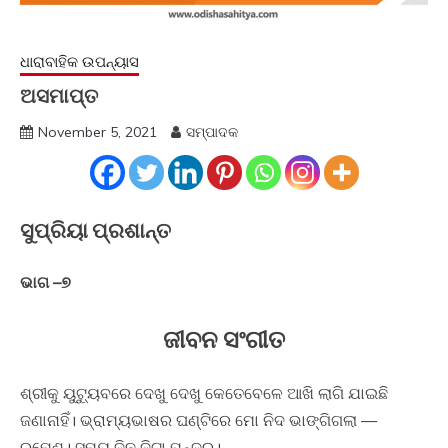
ଧାରାବାହିକ ଉପନ୍ୟାସ
ଅସମାପ୍ତ
November 5, 2021
ସମ୍ପାଦକ
ସୁପ୍ରିୟା ପ୍ରଶାନ୍ତ
ଭାଗ –୭
ଜୀବନ ସଂଗୀତ
ଶ୍ରୀକୁ ୟୁଟ୍ୟୁବରେ ଦେଖୁ ଦେଖୁ କେତେବେଳେ ଆଖି ଲାଗି ଯାଇଛି
ଜଣାନାହିଁ। ଭ୍ରାମ୍ୟଭାଷର ଘଣ୍ଟିରେ ମୋ ନିଦ ଭାଙ୍ଗିଗଲା —
ରମେଶ। ସମୟ ଦିନ ଦିଟା ପନ୍ଦର।