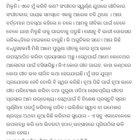
ମିଳୁନି। ଏବେ ମୁଁ କରିବି କଣ? ସଂଗୀତର ସ୍ୱର୍ଣ୍ଣ ଯୁଗରେ ଗୀତିକାର,
ସଂଗୀତକାର, ଗାୟକ ସମସ୍ତେ ଏକକୁ ଆରେକ ବଳି ଥିଲେ । ଆଉ
ବର୍ତ୍ତମାନ ଅବସ୍ଥା କହିଲେ ନ ଚଳେ। ଆମକୁ ଜୀବିକା ପାଇଁ ବେଳେ
ବେଳେ ଯାହା ମିଳୁଛି ତାକୁ ଗାଇବାକୁ ପଡୁଛି। ସେସବୁ ବି ଭାରୀ ଜୋରସର
ଗଳିକନ୍ଦିରେ ମାଇକରେ ବାଜୁଛି। କି ଅରୁଚିକର ସତେ। ଆଉ କିଛି
ବନ୍ଧୁସହକର୍ମୀ ମିଶି ଆମେ ପୁରୁଣା ଗୀତକୁ ନେଇ ନୂଆ ଭାବେ
ଉପସ୍ଥାପିତ କରିବା ପ୍ରୟାସରେ ଅଛୁ। ସେଥିପାଇଁ ଆମେ କେତେଥର
ଆଲୋଚନା ପାଇଁ ବସିସାରିଛୁ। କିଏ କୋଉ ଗୀତ ଗାଇବ, କାହା କଣ୍ଠରେ
କୋଉ ଗୀତ ଭଲ ଲାଗିବ କଥା ହେଇଯାଇଛି। ମୁଁ ତାର ଯୁଗ୍ମ
ପ୍ରଯୋଜକ ହେବି ବୋଲି ବି ସ୍ଥିର କରିଛି। ନୂଆ ପିଢି ପାଇଁ ନୂଆ ଭାବେ
ଗୀତ ପରିବେଷଣ କରିବା ତଥା ପୁରୁଣା ଓଡିଆ ଲୋକପ୍ରିୟ ଗୀତର
ପ୍ରସାର ଆମ ଉଦ୍ଦେଶ୍ୟ। ସେଥିପାଇଁ ବି ବିଶେଷ ପ୍ରସ୍ତୁତି ସ୍ନାନ
ପୂର୍ଣ୍ଣିମା ପରଠୁଁ କରିବାକୁ ପଡିବ। ଇଲିଶିର ସ୍ୱାଦ ବା ରମେଶର
ଶ୍ରଦ୍ଧା ଅଥବା ନୂଆ କିଛି କରିବାର ସୁଯୋଗ – ଏ ସବୁ ଏକାବେଳେକେ
ଉପଲବ୍ଧି କରି ମୋ ଭିତରଟା ହଠାତ୍ ଉତ୍ସାହରେ ପୂରିଉଠିଲା ଭଳି
ମନେ ହେଲା।