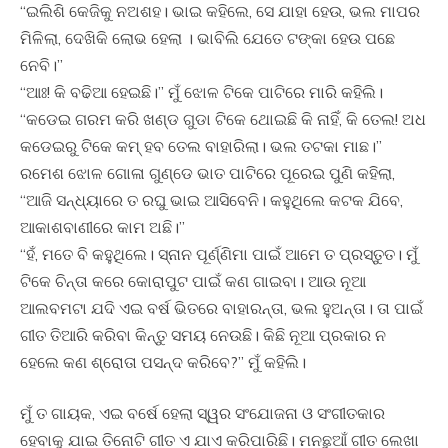
“ଇଲିଶି କେଜିକୁ ନଅଶହ। ଭାଇ କହିଲେ, ସେ ଯାହା ହେଉ, ଭଲ ମାପର
ମିଳିଲା, ଦେଖିକି ଲୋଭ ହେଲା । ଭାବିଲି ଯେତେ ଟଙ୍କା ହେଉ ପଛେ
ନେବି।”
“ଆଃ! କି ବଢିଆ ହେଇଛି।” ମୁଁ ଝୋଳ ଟିକେ ପାଟିରେ ମାରି କହିଲି।
“କଡେଇ ଗରମ କରି ଖଣ୍ଡ ଗୁଡା ଟିକେ ଥୋଇଛି କି ନାହିଁ, କି ତେଲ! ଅଧ
କଡେଇରୁ ଟିକେ କମ୍ ହବ ତେଲ ବାହାରିଲା। ଭଲ ତଟକା ମାଛ।”
ରମେଶ ଝୋଳ ଗୋଳା ଗୁଣ୍ଡେ ଭାତ ପାଟିରେ ପୂରେଇ ପୁଣି କହିଲା,
“ଆଜି ସନ୍ଧ୍ୟାରେ ତ ରଘୁ ଭାଇ ଆସିବେନି। କହୁଥିଲେ କଟକ ଯିବେ,
ଆକାଶବାଣୀରେ କାମ ଅଛି।”
“ହଁ, ମତେ ବି କହୁଥିଲେ। ସ୍ନାନ ପୂର୍ଣ୍ଣିମା ପାଇଁ ଆମେ ତ ପ୍ରସ୍ତୁତ। ମୁଁ
ଟିକେ ଚିନ୍ତା କରେ କୋରାପୁଟ ପାଇଁ କଣ ଗାଇବା। ଆଉ ନୂଆ
ଆଲବମଟା ଯଦି ଏଇ ବର୍ଷ ଭିତରେ ବାହାରନ୍ତା, ଭଲ ହୁଅନ୍ତା। ତା ପାଇଁ
ଗୀତ ତିଆରି କରିବା କିନ୍ତୁ ସମୟ ନେଉଛି। କିଛି ନୂଆ ପ୍ରକାର ନ
ହେଲେ କଣ ଶ୍ରୋତା ପସନ୍ଦ କରିବେ?” ମୁଁ କହିଲି।
ମୁଁ ତ ଗାୟକ, ଏଇ ବର୍ଷେ ହେଲା ସ୍ୱର ସଂଯୋଜନା ଓ ସଂଗୀତକାର
ହେବାକୁ ଯାଇ ତିନୋଟି ଗୀତ ଏ ଯାଏ କରିପାରିଛି। ମନଛୁଆଁ ଗୀତ ଲେଖା