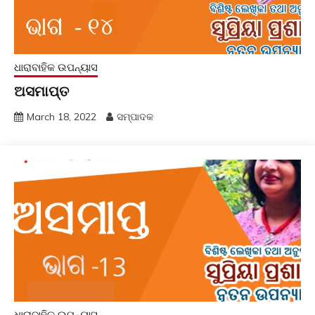
ଧାରାବାହିକ ଉପନ୍ୟାସ
ଅସମାପ୍ତ
March 18, 2022
ସମ୍ପାଦକ
ଧାରାବାହିକ ଉପନ୍ୟାସ