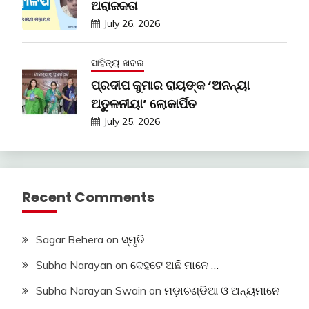
ଅରାଜକତା
July 26, 2026
ସାହିତ୍ୟ ଖବର
ପ୍ରଦୀପ କୁମାର ରାୟଙ୍କ ‘ଅନନ୍ୟା
ଅତୁଳନୀୟା’ ଲୋକାର୍ପିତ
July 25, 2026
Recent Comments
Sagar Behera
on
ସ୍ମୃତି
Subha Narayan
on
ଦେହଟେ ଅଛି ମାନେ …
Subha Narayan Swain
on
ମଡ଼ାଚଣ୍ଡିଆ ଓ ଅନ୍ୟମାନେ