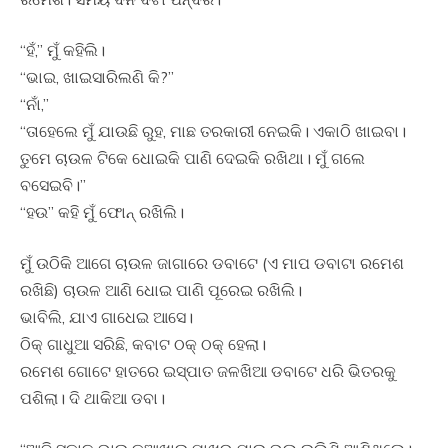
“ହଁ,” ମୁଁ କହିଲି।
“ଭାଇ, ଖାଇସାରିଲଣି କି?”
“ନାଁ,”
“ତାହେଲେ ମୁଁ ଯାଉଛି ରୁହ, ମାଛ ତରକାରୀ ନେଇକି। ଏକାଠି ଖାଇବା।
ତୁମେ ଚାଉଳ ଟିକେ ଧୋଇକି ପାଣି ଦେଇକି ରଖିଥା। ମୁଁ ଗଲେ
ବସେଇବି।”
“ହଉ” କହି ମୁଁ ଫୋନ୍ ରଖିଲି।
ମୁଁ ଉଠିକି ଆଗେ ଚାଉଳ ଜାଗାରେ ଡବାଟେ (ଏ ମାପ ଡବାଟା ରମେଶ
ରଖିଛି) ଚାଉଳ ଆଣି ଧୋଇ ପାଣି ପୂରେଇ ରଖିଲି।
ଭାବିଲି, ଯାଏ ଗାଧେଇ ଆସେ।
ଠିକ୍ ଗାଧୁଆ ସରିଛି, କବାଟ ଠକ୍ ଠକ୍ ହେଲା।
ରମେଶ ଗୋଟେ ହାତରେ ଇସ୍ପାତ ଜଳଖିଆ ଡବାଟେ ଧରି ଭିତରକୁ
ପଶିଲା। ଦି ଥାକିଆ ଡବା।