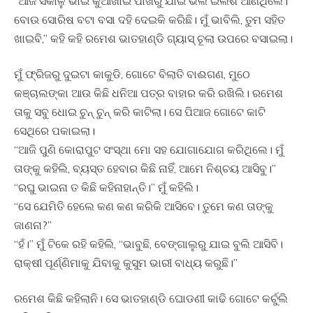
“ଆଜି ସକାଳୁ ଭାଇ କୁଆଖାଇ ପାଖରୁ ଯାଇ ଭଲ ଇଲିଶି ଆଣିଥିଲେ।
ବୋଉ ସୋରିଷ ବଟା ବସା ଦହି ଦେଇକି କରିଛି। ମୁଁ ଭାବିଲି, ତୁମ ସହିତ
ଖାଇବି,” କହି କହି ରମେଶ ଭାତହାଣ୍ଡି ଗ୍ୟାସ୍ ଚୂଲା ଉପରେ ବସାଇଲା।
ମୁଁ ଫ୍ରିଜରୁ ଦୁଇଟା କାକୁଡି, ଗୋଟେ ବିଲାତି ବାଈଗଣ, ମୁଠେ
କଞ୍ଚାଲଙ୍କା ଆଉ କିଛି ଧନିଆ ପତ୍ର ବାହାର କରି ରଖିଲି। ରମେଶ
ତାକୁ ସବୁ ଧୋଇ ଚୁନ୍ ଚୁନ୍ କରି କାଟିଲା। ସେ ପିଆଜ ଗୋଟେ କାଟି
ସେଥିରେ ପକାଇଲା।
“ଆଜି ପୁଣି କୋରାପୁଟ ସଂସ୍ଥା ମୋ ସହ ଯୋଗାଯୋଗ କରିଥିଲେ। ମୁଁ
ତାଙ୍କୁ କହିଲି, ବ୍ୟସ୍ତ ହେବାର କିଛି ନାହିଁ, ଆମେ ନିଶ୍ଚୟ ଆସିବୁ।”
“ରଘୁ ଭାଇନା ତ କିଛି କହିନାହାନ୍ତି।” ମୁଁ କହିଲି।
“ସେ ଯେମିତି ହେଲେ କଣ କଣ କରିକି ଆସିବେ। ତୁମେ କଣ ତାଙ୍କୁ
ଜାଣନା?”
“ହଁ।” ମୁଁ ଟିକେ ରହି କହିଲି, “ଭାବୁଛି, ବେଙ୍ଗାଲୁରୁ ଯାଇ ବୁଲି ଆସିବି।
ରାକ୍ଷୀ ପୂର୍ଣ୍ଣିମାକୁ ଯିବାକୁ କୁସୁମ ଭାରୀ ବାଧ୍ୟ କରୁଛି।”
ରମେଶ କିଛି କହିଲାନି। ସେ ଭାତହାଣ୍ଡି ଘୋଡଣୀ କାଢି ଗୋଟେ କର୍ଚୁଲି