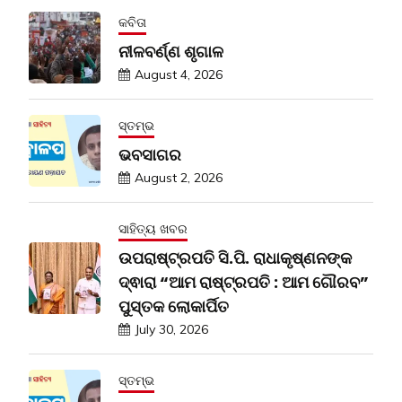
କବିତା
ନୀଳବର୍ଣ୍ଣ ଶୃଗାଳ
August 4, 2026
ସ୍ତମ୍ଭ
ଭବସାଗର
August 2, 2026
ସାହିତ୍ୟ ଖବର
ଉପରାଷ୍ଟ୍ରପତି ସି.ପି. ରାଧାକୃଷ୍ଣନଙ୍କ
ଦ୍ଵାରା “ଆମ ରାଷ୍ଟ୍ରପତି : ଆମ ଗୌରବ”
ପୁସ୍ତକ ଲୋକାର୍ପିତ
July 30, 2026
ସ୍ତମ୍ଭ