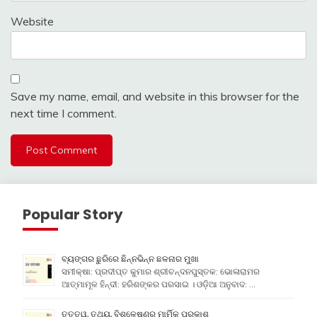
Website
Save my name, email, and website in this browser for the
next time I comment.
Popular Story
ବ୍ୟଙ୍ଗର ଛୁରିରେ ଛିନ୍ନଭିନ୍ନ ଛଳନାର ମୁଖା
ସମୀକ୍ଷା: ପ୍ରଦୀପ୍ତ କୁମାର ଶ୍ରୀଚନ୍ଦନପୁସ୍ତକ: ଭୋଳାରାମର
ଆତ୍ମାମୂଳ ହିନ୍ଦୀ: ହରିଶଙ୍କର ପରସାଇ । ଓଡ଼ିଆ ଅନୁବାଦ: …
ତତ୍ତ୍ୱ, ତଥ୍ୟ, ବିଶ୍ଳେଷଣର ମାର୍ମିକ ପ୍ରକାଶ