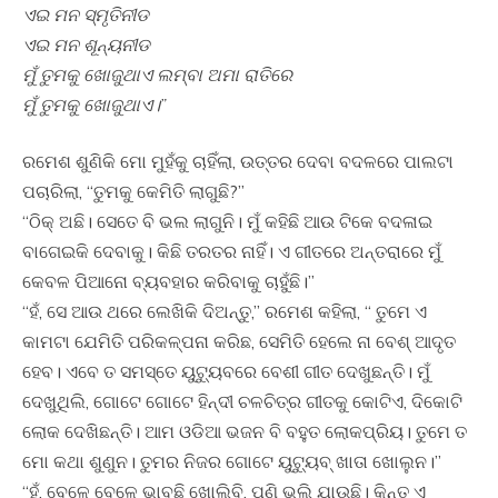
ଏଇ ମନ ସ୍ମୃତିନୀଡ
ଏଇ ମନ ଶୂନ୍ୟନୀଡ
ମୁଁ ତୁମକୁ ଖୋଜୁଥାଏ ଲମ୍ବା ଅମା ରାତିରେ
ମୁଁ ତୁମକୁ ଖୋଜୁଥାଏ।”
ରମେଶ ଶୁଣିକି ମୋ ମୁହଁକୁ ଚାହିଁଲା, ଉତ୍ତର ଦେବା ବଦଳରେ ପାଲଟା
ପଚାରିଲା, “ତୁମକୁ କେମିତି ଲାଗୁଛି?”
“ଠିକ୍ ଅଛି। ସେତେ ବି ଭଲ ଲାଗୁନି। ମୁଁ କହିଛି ଆଉ ଟିକେ ବଦଳାଇ
ବାଗେଇକି ଦେବାକୁ। କିଛି ତରତର ନାହିଁ। ଏ ଗୀତରେ ଅନ୍ତରାରେ ମୁଁ
କେବଳ ପିଆନୋ ବ୍ୟବହାର କରିବାକୁ ଚାହୁଁଛି।”
“ହଁ, ସେ ଆଉ ଥରେ ଲେଖିକି ଦିଅନ୍ତୁ,” ରମେଶ କହିଲା, “ ତୁମେ ଏ
କାମଟା ଯେମିତି ପରିକଳ୍ପନା କରିଛ, ସେମିତି ହେଲେ ନା ବେଶ୍ ଆଦୃତ
ହେବ। ଏବେ ତ ସମସ୍ତେ ୟୁଟ୍ୟୁବରେ ବେଶୀ ଗୀତ ଦେଖୁଛନ୍ତି। ମୁଁ
ଦେଖୁଥିଲି, ଗୋଟେ ଗୋଟେ ହିନ୍ଦୀ ଚଳଚିତ୍ର ଗୀତକୁ କୋଟିଏ, ଦିକୋଟି
ଲୋକ ଦେଖିଛନ୍ତି। ଆମ ଓଡିଆ ଭଜନ ବି ବହୁତ ଲୋକପ୍ରିୟ। ତୁମେ ତ
ମୋ କଥା ଶୁଣୁନ। ତୁମର ନିଜର ଗୋଟେ ୟୁଟ୍ୟୁବ୍ ଖାତା ଖୋଲୁନ।”
“ହଁ, ବେଳେ ବେଳେ ଭାବୁଛି ଖୋଲିବି, ପୁଣି ଭୁଲି ଯାଉଛି। କିନ୍ତୁ ଏ