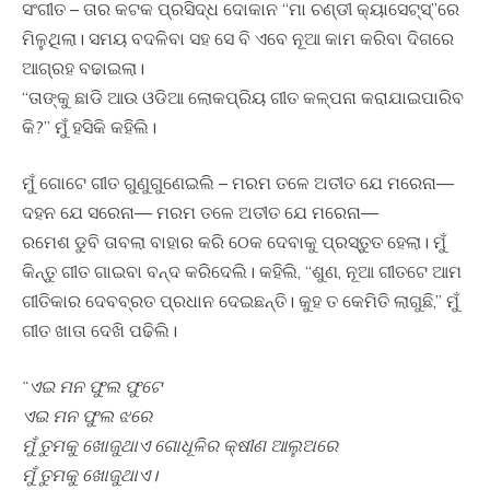
ସଂଗୀତ – ତାର କଟକ ପ୍ରସିଦ୍ଧ ଦୋକାନ “ମା ଚଣ୍ଡୀ କ୍ୟାସେଟ୍ସ୍”ରେ
ମିଳୁଥିଲା। ସମୟ ବଦଳିବା ସହ ସେ ବି ଏବେ ନୂଆ କାମ କରିବା ଦିଗରେ
ଆଗ୍ରହ ବଢାଇଲା।
“ତାଙ୍କୁ ଛାଡି ଆଉ ଓଡିଆ ଲୋକପ୍ରିୟ ଗୀତ କଳ୍ପନା କରାଯାଇପାରିବ
କି?” ମୁଁ ହସିକି କହିଲି।
ମୁଁ ଗୋଟେ ଗୀତ ଗୁଣୁଗୁଣେଇଲି – ମରମ ତଳେ ଅତୀତ ଯେ ମରେନା—
ଦହନ ଯେ ସରେନା— ମରମ ତଳେ ଅତୀତ ଯେ ମରେନା—
ରମେଶ ଡୁବି ତାବଲା ବାହାର କରି ଠେକ ଦେବାକୁ ପ୍ରସ୍ତୁତ ହେଲା। ମୁଁ
କିନ୍ତୁ ଗୀତ ଗାଇବା ବନ୍ଦ କରିଦେଲି। କହିଲି, “ଶୁଣ, ନୂଆ ଗୀତଟେ ଆମ
ଗୀତିକାର ଦେବବ୍ରତ ପ୍ରଧାନ ଦେଇଛନ୍ତି। କୁହ ତ କେମିତି ଲାଗୁଛି,” ମୁଁ
ଗୀତ ଖାତା ଦେଖି ପଢିଲି।
“ଏଇ ମନ ଫୁଲ ଫୁଟେ
ଏଇ ମନ ଫୁଲ ଝରେ
ମୁଁ ତୁମକୁ ଖୋଜୁଥାଏ ଗୋଧୂଳିର କ୍ଷୀଣ ଆଲୁଅରେ
ମୁଁ ତୁମକୁ ଖୋଜୁଥାଏ।