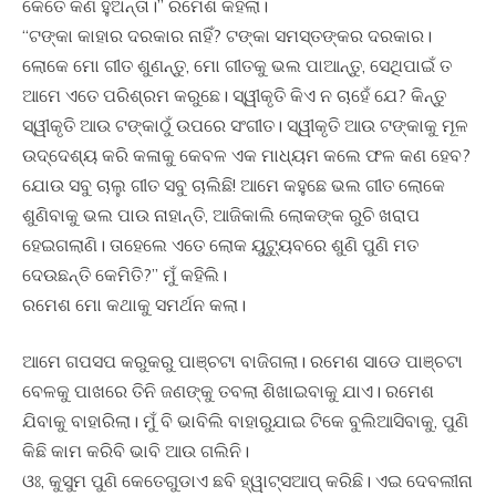
କେତେ କଣ ହୁଅନ୍ତା।” ରମେଶ କହିଲା।
“ଟଙ୍କା କାହାର ଦରକାର ନାହିଁ? ଟଙ୍କା ସମସ୍ତଙ୍କର ଦରକାର।
ଲୋକେ ମୋ ଗୀତ ଶୁଣନ୍ତୁ, ମୋ ଗୀତକୁ ଭଲ ପାଆନ୍ତୁ, ସେଥିପାଇଁ ତ
ଆମେ ଏତେ ପରିଶ୍ରମ କରୁଛେ। ସ୍ୱୀକୃତି କିଏ ନ ଚାହେଁ ଯେ? କିନ୍ତୁ
ସ୍ୱୀକୃତି ଆଉ ଟଙ୍କାଠୁଁ ଉପରେ ସଂଗୀତ। ସ୍ୱୀକୃତି ଆଉ ଟଙ୍କାକୁ ମୂଳ
ଉଦ୍ଦେଶ୍ୟ କରି କଳାକୁ କେବଳ ଏକ ମାଧ୍ୟମ କଲେ ଫଳ କଣ ହେବ?
ଯୋଉ ସବୁ ଚାଲୁ ଗୀତ ସବୁ ଚାଲିଛି! ଆମେ କହୁଛେ ଭଲ ଗୀତ ଲୋକେ
ଶୁଣିବାକୁ ଭଲ ପାଉ ନାହାନ୍ତି, ଆଜିକାଲି ଲୋକଙ୍କ ରୁଚି ଖରାପ
ହେଇଗଲାଣି। ତାହେଲେ ଏତେ ଲୋକ ୟୁଟ୍ୟୁବରେ ଶୁଣି ପୁଣି ମତ
ଦେଉଛନ୍ତି କେମିତି?” ମୁଁ କହିଲି।
ରମେଶ ମୋ କଥାକୁ ସମର୍ଥନ କଲା।
ଆମେ ଗପସପ କରୁକରୁ ପାଞ୍ଚଟା ବାଜିଗଲା। ରମେଶ ସାଡେ ପାଞ୍ଚଟା
ବେଳକୁ ପାଖରେ ତିନି ଜଣଙ୍କୁ ତବଲା ଶିଖାଇବାକୁ ଯାଏ। ରମେଶ
ଯିବାକୁ ବାହାରିଲା। ମୁଁ ବି ଭାବିଲି ବାହାରୁଯାଇ ଟିକେ ବୁଲିଆସିବାକୁ, ପୁଣି
କିଛି କାମ କରିବି ଭାବି ଆଉ ଗଲିନି।
ଓଃ, କୁସୁମ ପୁଣି କେତେଗୁଡାଏ ଛବି ହ୍ୱାଟ୍ସଆପ୍ କରିଛି। ଏଇ ଦେବଲୀନା