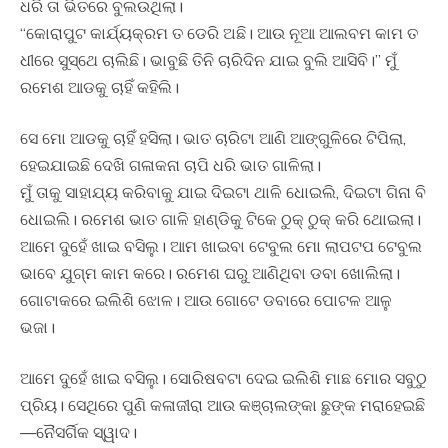
ଧରି ତା ଭିତରେ ବୁଲଉଥିଲା।
“କୋରାପୁଟ କାର୍ଯ୍ୟକ୍ରମ ତ ଡେରି ଅଛି। ଆଉ ନୂଆ ଆଲବମ କାମ ତ
ଧୀରେ ସୁସ୍ଥେ ଚାଲିଛି। ଭାବୁଛି ତିନି ଚାରିଦିନ ଯାଇ ବୁଲି ଆସିବି।” ମୁଁ
ରମେଶ ଆଡକୁ ଚାହିଁ କହିଲି।
ସେ ମୋ ଆଡକୁ ଚାହିଁ ହସିଲା। ଭାତ ଚାରିଟା ଆଣି ଆଙ୍ଗୁଳିରେ ଟିପିଲା,
ହେଇଯାଇଛି ଦେଖି ଗଳାକନା ଚାପି ଧରି ଭାତ ଗାଳିଲା।
ମୁଁ ତାକୁ ସାହାଯ୍ୟ କରିବାକୁ ଯାଇ ଦିଇଟା ଥାଳି ଧୋଇଲି, ଦିଇଟା ଗିନା ବି
ଧୋଇଲି। ରମେଶ ଭାତ ଗାଳି ହାଣ୍ଡିକୁ ଟିକେ ଠୁକ୍ ଠୁକ୍ କରି ଥୋଇଲା।
ଆମେ ଦୁହେଁ ଖାଇ ବସିଲୁ। ଆମ ଖାଇବା ଟେବୁଲ ମୋ ଲାପଟପ ଟେବୁଲ
ଭାବେ ଯୁଗ୍ମ କାମ କରେ। ରମେଶ ଘରୁ ଆଣିଥିବା ଡବା ଖୋଲିଲା।
ଗୋଟାକରେ ଇଲିଶି ଝୋଳ। ଆଉ ଗୋଟେ ଡବାରେ ପୋଟଳ ଆଳୁ
ଭଜା।
ଆମେ ଦୁହେଁ ଖାଇ ବସିଲୁ। ସୋରିଷବଟା ଦେଇ ଇଲିଶି ମାଛ ମୋର ସବୁଠୁ
ପ୍ରିୟ। ସେଥିରେ ପୁଣି କଳାଜୀରା ଆଉ କଞ୍ଚାଲଙ୍କା ଛୁଙ୍କ ମରାହେଇଛି
—ନୈସର୍ଗିକ ସ୍ୱାଦ।