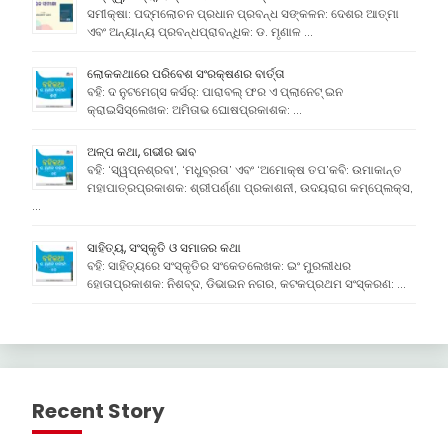
ସମୀକ୍ଷା: ପଦ୍ମଲୋଚନ ପ୍ରଧାନ ପ୍ରବନ୍ଧ ସଙ୍କଳନ: ଦେଶର ଆତ୍ମା
ଏବଂ ଅନ୍ୟାନ୍ୟ ପ୍ରବନ୍ଧପ୍ରାବନ୍ଧିକ: ଡ. ମୃଣାଳ …
ଲୋକକଥାରେ ପରିବେଶ ସଂରକ୍ଷଣର ବାର୍ତ୍ତା
ବହି: ଦ ନୁଟମେଗ୍ସ କର୍ସର୍: ପାରାବଲ୍ ଫର ଏ ପ୍ଲାନେଟ୍ ଇନ
କ୍ରାଇସିସ୍ଲେଖକ: ଅମିତାଭ ଘୋଷପ୍ରକାଶକ: …
ଅଳ୍ପ କଥା, ଗଭୀର ଭାବ
ବହି: ‘ସ୍ୱପ୍ନଶ୍ରବା’, ‘ମଧୁବ୍ରତା’ ଏବଂ ‘ଅମୋକ୍ଷ ତପ’କବି: ଉମାକାନ୍ତ
ମହାପାତ୍ରପ୍ରକାଶକ: ଶ୍ରୀପର୍ଣ୍ଣା ପ୍ରକାଶନୀ, ଉଦୟରାଗ କମ୍ପେ୍ଲକ୍ସ,
…
ସାହିତ୍ୟ, ସଂସ୍କୃତି ଓ ସମାଜର କଥା
ବହି: ସାହିତ୍ୟରେ ସଂସ୍କୃତିର ସଂକେତଲେଖକ: ଇଂ ମୁରଲୀଧର
ହୋତାପ୍ରକାଶକ: ନିଶବ୍ଦ, ଡିଭାଇନ ନଗର, କଟକପ୍ରଥମ ସଂସ୍କରଣ: …
Recent Story