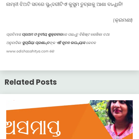
ନାମ୍ନୀ ଝିଅଟି ସତରେ ସୁନ୍ଦରୀଟିଏ! କୁସୁମ ତୁଚ୍ଛାକୁ ଆଶା ବାନ୍ଧିନି!
(କ୍ରମଶଃ)
ପ୍ରତିମାସ
ପ୍ରଥମ ଓ ତୃତୀୟ ଶୁକ୍ରବାର
ରେ ପଢନ୍ତୁ ବିଶିଷ୍ଟ ଲେଖିକା ତଥା
ଅନୁବାଦିକା
ସୁପ୍ରିୟା ପ୍ରଶାନ୍ତ
ଙ୍କ
ଏହି ନୂତନ ଉପନ୍ୟାସ
କେବଳ
www.odishasahitya.com ରେ
Related Posts