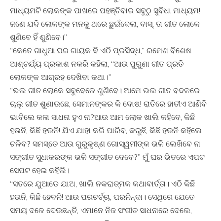
ମାଧ୍ୟମଟି ଲୋକଙ୍କ ପାଖରେ ପହଞ୍ଚିବାର ସବୁଠୁ ସୁବିଧା ମାଧ୍ୟମ!
ଜଣେ ଯଦି ଲୋକଙ୍କ ମନକୁ ଥରେ ଛୁଇଁଦେଲା, ବାସ୍, ତା ଗୀତ ଲୋକେ
ଶୁଣିବେ ହିଁ ଶୁଣିବେ।”
“କେତେ ଗାଧୁଆ ଘର ଗାୟକ ବି ଏଠି ପ୍ରସିଦ୍ଧ,” ରମେଶ ବିଶେଷ
ଆଶ୍ଚର୍ଯ୍ୟ ପ୍ରକାଶ ନକରି କହିଲା, “ଆଉ ପୁରୁଣା ଗୀତ ପ୍ରତି
ଲୋକଙ୍କ ଆଗ୍ରହ ଦେଖିବା କଥା।”
“ଭଲ ଗୀତ ଲୋକେ ସବୁବେଳେ ଶୁଣିବେ। ଆମେ ଭଲ ଗୀତ ବଦଳରେ
ଚାଲୁ ଗୀତ ଶୁଣାଉଛେ, ସେମାନଙ୍କର କି ଦୋଷ! ରାତିରେ ହାତୀଏ ଆଣିବି
ଭାବିଲେ କଳା ସାଧନା ହୁଏ ନା?ଆଉ ଆମ ଲୋକ ଖାଲି କହିବେ, କିଛି
ହଉନି, କିଛି ହଉନି! ଯିଏ ଯାହା କରି ପାରିବ, କରୁଛି, କିଛି ହଉନି କହିଲେ
ଚଳିବ? ସମସ୍ତେ ଆଉ ଗୁରୁକୃଷ୍ଣ ଗୋସ୍ୱମୀଙ୍କ ଭଳି ଲେଖିବେ ନା
ସଙ୍ଗୀତ ସୁଧାକରଙ୍କ ଭଳି ସଙ୍ଗୀତ ଦେବେ?” ମୁଁ ଘର ଭିତରେ ଏପଟ
ସେପଟ ହେଇ କହିଲି।
“ସତରେ ଯୁଆଡେ ଯାଅ, ଖାଲି ନକରାତ୍ମକ କଥାବାର୍ତ୍ତା। ଏଠି କିଛି
ହଉନି, କିଛି ହେବନି! ଆଉ ପରଚର୍ଚ୍ଚା, ପରନିନ୍ଦା। ସେଥିରେ ଯେତେ
ସମୟ ଦଳେ ଦେଉଛନ୍ତି, ଏମାନେ ନିଜ ସଂଗୀତ ସାଧନାରେ ଦେଲେ,