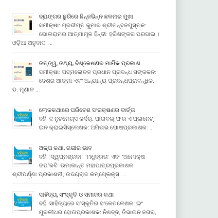
ବ୍ୟଙ୍ଗର ଛୁରିରେ ଛିନ୍ନଭିନ୍ନ ଛଳନାର ମୁଖା
ସମୀକ୍ଷା: ପ୍ରଦୀପ୍ତ କୁମାର ଶ୍ରୀଚନ୍ଦନପୁସ୍ତକ:
ଭୋଳାରାମର ଆତ୍ମାମୂଳ ହିନ୍ଦୀ: ହରିଶଙ୍କର ପରସାଇ ।
ଓଡ଼ିଆ ଅନୁବାଦ: …
ତତ୍ତ୍ୱ, ତଥ୍ୟ, ବିଶ୍ଳେଷଣର ମାର୍ମିକ ପ୍ରକାଶ
ସମୀକ୍ଷା: ପଦ୍ମଲୋଚନ ପ୍ରଧାନ ପ୍ରବନ୍ଧ ସଙ୍କଳନ:
ଦେଶର ଆତ୍ମା ଏବଂ ଅନ୍ୟାନ୍ୟ ପ୍ରବନ୍ଧପ୍ରାବନ୍ଧିକ:
ଡ. ମୃଣାଳ …
ଲୋକକଥାରେ ପରିବେଶ ସଂରକ୍ଷଣର ବାର୍ତ୍ତା
ବହି: ଦ ନୁଟମେଗ୍ସ କର୍ସର୍: ପାରାବଲ୍ ଫର ଏ ପ୍ଲାନେଟ୍
ଇନ କ୍ରାଇସିସ୍ଲେଖକ: ଅମିତାଭ ଘୋଷପ୍ରକାଶକ: …
ଅଳ୍ପ କଥା, ଗଭୀର ଭାବ
ବହି: ‘ସ୍ୱପ୍ନଶ୍ରବା’, ‘ମଧୁବ୍ରତା’ ଏବଂ ‘ଅମୋକ୍ଷ
ତପ’କବି: ଉମାକାନ୍ତ ମହାପାତ୍ରପ୍ରକାଶକ:
ଶ୍ରୀପର୍ଣ୍ଣା ପ୍ରକାଶନୀ, ଉଦୟରାଗ କମ୍ପେ୍ଲକ୍ସ, …
ସାହିତ୍ୟ, ସଂସ୍କୃତି ଓ ସମାଜର କଥା
ବହି: ସାହିତ୍ୟରେ ସଂସ୍କୃତିର ସଂକେତଲେଖକ: ଇଂ
ମୁରଲୀଧର ହୋତାପ୍ରକାଶକ: ନିଶବ୍ଦ, ଡିଭାଇନ ନଗର,