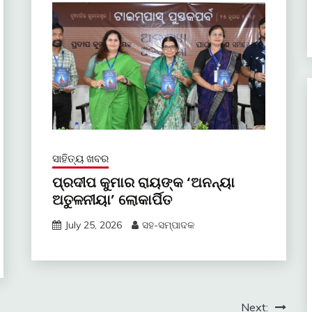
ସାହିତ୍ୟ ଖବର
ପ୍ରଦୀପ କୁମାର ରାୟଙ୍କ ‘ଅନନ୍ୟା
ଅତୁଳନୀୟା’ ଲୋକାର୍ପିତ
July 25, 2026
ସହ-ସମ୍ପାଦକ
Next: