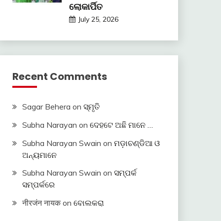
ଲୋକାର୍ପିତ
July 25, 2026
Recent Comments
Sagar Behera
on
ସ୍ମୃତି
Subha Narayan
on
ଦେହଟେ ଅଛି ମାନେ …
Subha Narayan Swain
on
ମଡ଼ାଚଣ୍ଡିଆ ଓ
ଅନ୍ୟମାନେ
Subha Narayan Swain
on
ସମ୍ପର୍କ
ସମ୍ପର୍କରେ
नीरजंन नायक
on
ବୋଲକରା