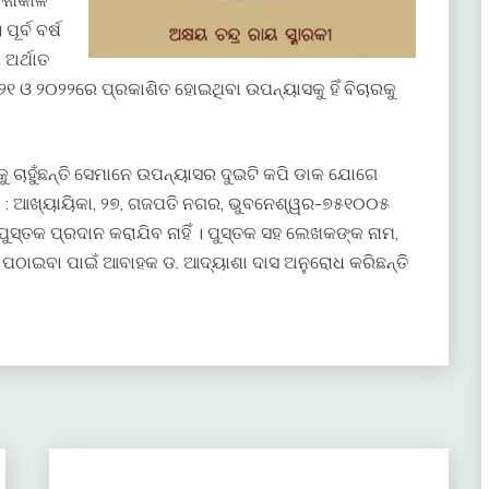
ଚନାକାଳ
ର୍ବ ବର୍ଷ
 ଅର୍ଥାତ
୨୧ ଓ ୨୦୨୨ରେ ପ୍ରକାଶିତ ହୋଇଥିବା ଉପନ୍ୟାସକୁ ହିଁ ବିଚାରକୁ
 ଚାହୁଁଛନ୍ତି ସେମାନେ ଉପନ୍ୟାସର ଦୁଇଟି କପି ଡାକ ଯୋଗେ
ା : ଆଖ୍ୟାୟିକା, ୨୭, ଗଜପତି ନଗର, ଭୁବନେଶ୍ୱର-୭୫୧୦୦୫
ସ୍ତକ ପ୍ରଦାନ କରାଯିବ ନାହିଁ । ପୁସ୍ତକ ସହ ଲେଖକଙ୍କ ନାମ,
ପଠାଇବା ପାଇଁ ଆବାହକ ଡ. ଆଦ୍ୟାଶା ଦାସ ଅନୁରୋଧ କରିଛନ୍ତି