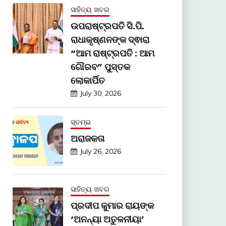
ସାହିତ୍ୟ ଖବର
ଉପରାଷ୍ଟ୍ରପତି ସି.ପି.
ରାଧାକୃଷ୍ଣନଙ୍କ ଦ୍ଵାରା
“ଆମ ରାଷ୍ଟ୍ରପତି : ଆମ
ଗୌରବ” ପୁସ୍ତକ
ଲୋକାର୍ପିତ
July 30, 2026
ସ୍ତମ୍ଭ
ଅରାଜକତା
July 26, 2026
ସାହିତ୍ୟ ଖବର
ପ୍ରଦୀପ କୁମାର ରାୟଙ୍କ
‘ଅନନ୍ୟା ଅତୁଳନୀୟା’