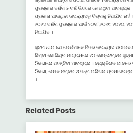
ଶ୍ରେଣୀର ଉପନ୍ୟାସ ପଠାଇ ପାରିବେ । ଉପନ୍ୟାସର ର
ପୁରସ୍କାର ବର୍ଷର ୫ ବର୍ଷ ଭିତରେ ହୋଇଥିବା ଆବଶ୍ୟକ । ପୂ
ପ୍ରକାଶ ପାଇଥିବା ଉପନ୍ୟାସକୁ ବିଚାରକୁ ନିଆଯିବ ନାହିଁ ।
୨୦୨୪ ବର୍ଷର ପୁରସ୍କାର ପାଇଁ ୨୦୧୮,୨୦୧୯, ୨୦୨୦, ୨୦
ନିଆଯିବ ।
ସୂଚନା ଥାଉ ଯେ ଯେଉଁମାନେ ନିଜର ଉପନ୍ୟାସ ପଠାଇବାକୁ
କିମ୍ବା କୋରିୟର ମାଧ୍ୟମରେ ୧୦ ସେପ୍ଟେମ୍ବର ସୁଦ୍ଧ
ଠିକଣାରେ ପହଞ୍ଚିବା ଆବଶ୍ୟକ । ବ୍ୟକ୍ତିଗତ ଭାବରେ ପୁ
ଠିକଣା, ଫୋନ ନମ୍ବର ଓ ଜନ୍ମ ତାରିଖର ପ୍ରମାଣପତ୍ର 
।
Related Posts