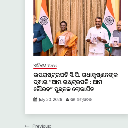
ସାହିତ୍ୟ ଖବର
ଉପରାଷ୍ଟ୍ରପତି ସି.ପି. ରାଧାକୃଷ୍ଣନଙ୍କ
ଦ୍ଵାରା “ଆମ ରାଷ୍ଟ୍ରପତି : ଆମ
ଗୌରବ” ପୁସ୍ତକ ଲୋକାର୍ପିତ
July 30, 2026
ସହ-ସମ୍ପାଦକ
Post
Previous: