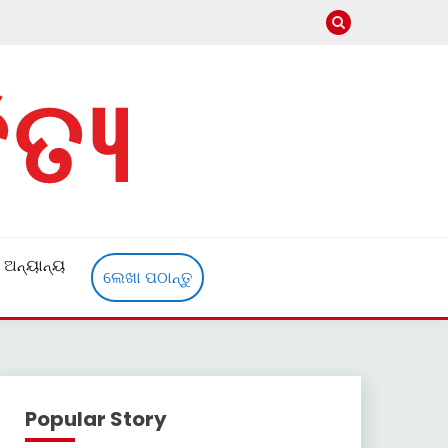
ଅନ୍ୟାନ୍ୟ
ଲେଖା ପଠାନ୍ତୁ
Popular Story