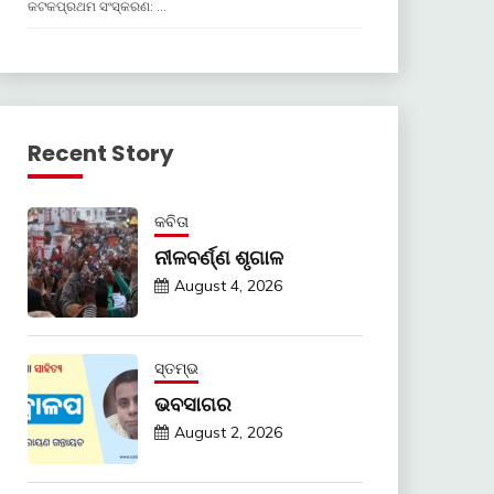
କଟକପ୍ରଥମ ସଂସ୍କରଣ: …
Recent Story
କବିତା
ନୀଳବର୍ଣ୍ଣ ଶୃଗାଳ
August 4, 2026
ସ୍ତମ୍ଭ
ଭବସାଗର
August 2, 2026