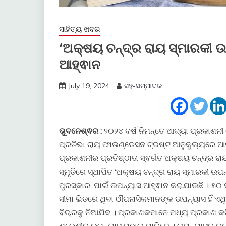
ସାହିତ୍ୟ ଖବର
‘ଅକ୍ଷୟ ଚନ୍ଦ୍ର ରାୟ ସ୍ମାରକୀ ଉ
ଆହ୍ଵାନ
July 19, 2024
ସହ-ସମ୍ପାଦକ
ଭୁବନେଶ୍ଵର :
୨୦୨୪ ବର୍ଷ ନିମନ୍ତେ ଆଦ୍ୟା ପ୍ରକାଶନୀ
ପ୍ରତିଭା ରାୟ ଫାଉଣ୍ଡେସନ ଟ୍ରଷ୍ଟ ଆନୁକୁଲ୍ୟରେ ଆ
ପ୍ରକାଶନୀର ପ୍ରତିଷ୍ଠାତା ସ୍ଵର୍ଗତ ଅକ୍ଷୟ ଚନ୍ଦ୍ର ର
ସ୍ମୃତିରେ ସ୍ଥାପିତ ‘ଅକ୍ଷୟ ଚନ୍ଦ୍ର ରାୟ ସ୍ମାରକୀ ଉପ
ପୁରସ୍କାର’ ପାଇଁ ଉପନ୍ୟାସ ଆହ୍ଵାନ କରାଯାଉଛି । ୫୦ 
ସୀମା ଭିତରେ ଥିବା ଔପନାସିକମାନଙ୍କ ଉପନ୍ୟାସ ହିଁ ଏଥି
ବିଚାରକୁ ନିଆଯିବ । ପ୍ରକାଶକମାନେ ମଧ୍ୟ ପ୍ରକାଶ କର