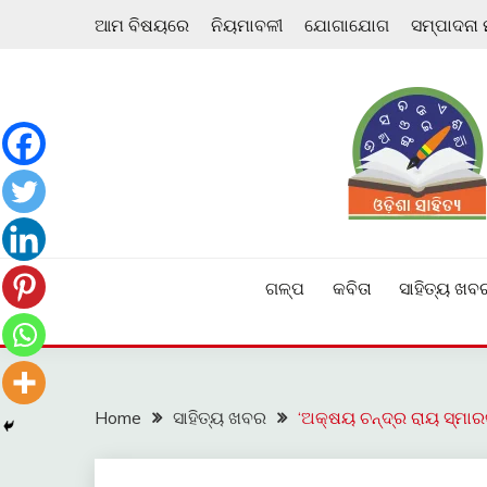
Skip
ଆମ ବିଷୟରେ
ନିୟମାବଳୀ
ଯୋଗାଯୋଗ
ସମ୍ପାଦନା
to
content
ଓଡ଼ିଆ ଇ-ସାହିତ୍ୟକୁ ଆଗକୁ ନେବାକୁ ଏକ ନୂଆ ପ୍ରଚେଷ୍ଠା
ଓଡ଼ିଶା ସାହିତ୍ୟ
ଗଳ୍ପ
କବିତା
ସାହିତ୍ୟ ଖବ
Home
ସାହିତ୍ୟ ଖବର
‘ଅକ୍ଷୟ ଚନ୍ଦ୍ର ରାୟ ସ୍ମାର