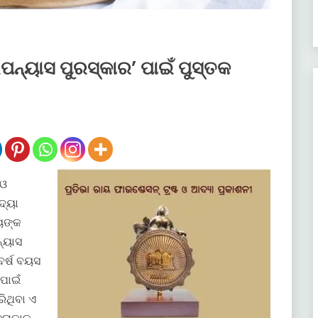
ପନ୍ୟାସ ପୁରସ୍କାର’ ପାଇଁ ପୁସ୍ତକ
 ଓ
ଦ୍ୟା
ାୟଙ୍କ
ନ୍ୟାସ
ବର୍ଷ ବୟସ
ପାଇଁ
ିଥିବା ଏ