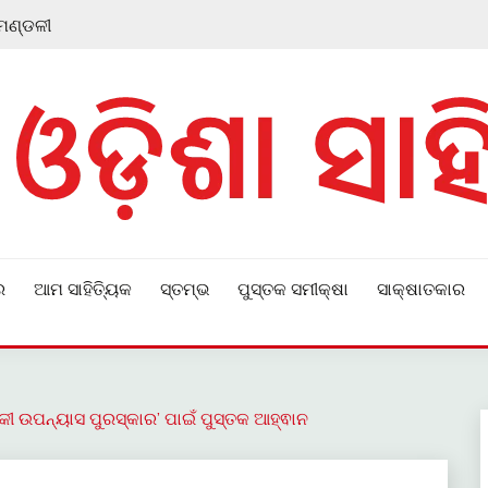
 ମଣ୍ଡଳୀ
ର
ଆମ ସାହିତ୍ୟିକ
ସ୍ତମ୍ଭ
ପୁସ୍ତକ ସମୀକ୍ଷା
ସାକ୍ଷାତକାର
କୀ ଉପନ୍ୟାସ ପୁରସ୍କାର’ ପାଇଁ ପୁସ୍ତକ ଆହ୍ଵାନ