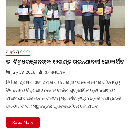
ସାହିତ୍ୟ ଖବର
ଡ. ବିବୁଧରଞ୍ଜନଙ୍କ ୧୨ଖଣ୍ଡ ଗ୍ରନ୍ଥାବଳୀ ଲୋକାର୍ପିତ
July 18, 2026
ସହ-ସମ୍ପାଦକ
ନିର୍ଭୀକ, ସ୍ପଷ୍ଟ ଏବଂ ସମାଜର ତଥାକଥିତ ବଡ଼ଲୋକଙ୍କ ଔଦ୍ଧତ୍ୟ
ବିରୁଦ୍ଧରେ ବିବୁଧରଞ୍ଜନଙ୍କ ବାର୍ତ୍ତା ଖୁବ୍ ଶାଣିତ ଭୁବନେଶ୍ଵର :
ଟାଇମପାସ ପ୍ରକାଶନ ପକ୍ଷରୁ ସ୍ଥାନୀୟ ବୁଦ୍ଧମନ୍ଦିର ସଭାଗୃହରେ
ଆୟୋଜିତ ଏକ ସ୍ୱତନ୍ତ୍ର ପୁସ୍ତକପର୍ବରେ ଲୋକାର୍ପିତ
Read More