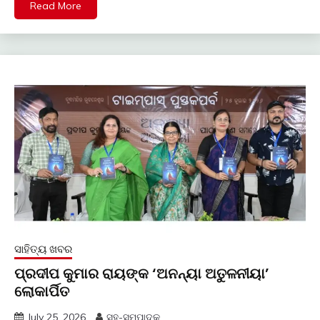
Read More
ସାହିତ୍ୟ ଖବର
ପ୍ରଦୀପ କୁମାର ରାୟଙ୍କ ‘ଅନନ୍ୟା ଅତୁଳନୀୟା’
ଲୋକାର୍ପିତ
July 25, 2026
ସହ-ସମ୍ପାଦକ