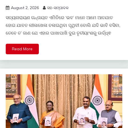
August 2, 2026
ସହ-ସମ୍ପାଦକ
ସତ୍ୟନାରାୟଣ ଗନ୍ତାୟତ ଏମିତିରେ ‘ଭବ’ ମାନେ ଆମେ ଆତଯାତ
ହୋଇ ଯାବତ ଲୀଳାଖେଳା ଚଳାଇଥିବା ପୃଥିବୀ ବୋଲି ଯଦି ଭାବି ବସିବା,
ତେବେ ତ’ ଜାଣ ଯେ ଏହାର ପାଖାପାଖି ଦୁଇ ତୃତୀୟାଂଶରୁ ଊର୍ଦ୍ଧ୍ଵ
Read More