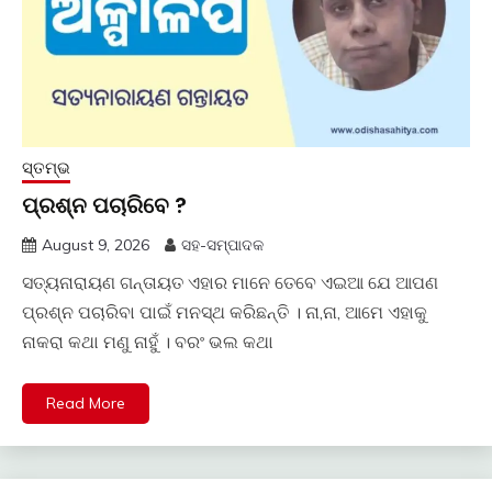
ସ୍ତମ୍ଭ
ପ୍ରଶ୍ନ ପଚାରିବେ ?
August 9, 2026
ସହ-ସମ୍ପାଦକ
ସତ୍ୟନାରାୟଣ ଗନ୍ତାୟତ ଏହାର ମାନେ ତେବେ ଏଇଆ ଯେ ଆପଣ
ପ୍ରଶ୍ନ ପଚାରିବା ପାଇଁ ମନସ୍ଥ କରିଛନ୍ତି । ନା,ନା, ଆମେ ଏହାକୁ
ନାକରା କଥା ମଣୁ ନାହୁଁ । ବରଂ ଭଲ କଥା
Read More