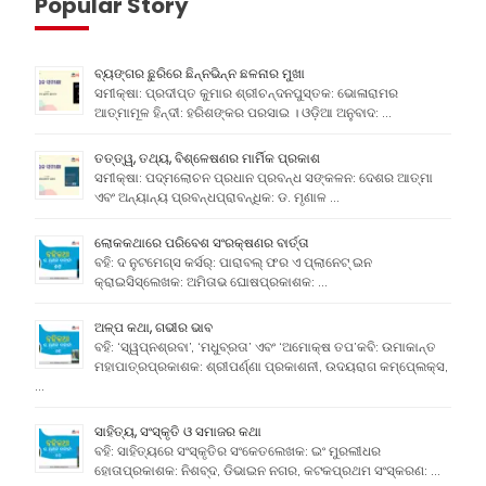
Popular Story
ବ୍ୟଙ୍ଗର ଛୁରିରେ ଛିନ୍ନଭିନ୍ନ ଛଳନାର ମୁଖା
ସମୀକ୍ଷା: ପ୍ରଦୀପ୍ତ କୁମାର ଶ୍ରୀଚନ୍ଦନପୁସ୍ତକ: ଭୋଳାରାମର
ଆତ୍ମାମୂଳ ହିନ୍ଦୀ: ହରିଶଙ୍କର ପରସାଇ । ଓଡ଼ିଆ ଅନୁବାଦ: …
ତତ୍ତ୍ୱ, ତଥ୍ୟ, ବିଶ୍ଳେଷଣର ମାର୍ମିକ ପ୍ରକାଶ
ସମୀକ୍ଷା: ପଦ୍ମଲୋଚନ ପ୍ରଧାନ ପ୍ରବନ୍ଧ ସଙ୍କଳନ: ଦେଶର ଆତ୍ମା
ଏବଂ ଅନ୍ୟାନ୍ୟ ପ୍ରବନ୍ଧପ୍ରାବନ୍ଧିକ: ଡ. ମୃଣାଳ …
ଲୋକକଥାରେ ପରିବେଶ ସଂରକ୍ଷଣର ବାର୍ତ୍ତା
ବହି: ଦ ନୁଟମେଗ୍ସ କର୍ସର୍: ପାରାବଲ୍ ଫର ଏ ପ୍ଲାନେଟ୍ ଇନ
କ୍ରାଇସିସ୍ଲେଖକ: ଅମିତାଭ ଘୋଷପ୍ରକାଶକ: …
ଅଳ୍ପ କଥା, ଗଭୀର ଭାବ
ବହି: ‘ସ୍ୱପ୍ନଶ୍ରବା’, ‘ମଧୁବ୍ରତା’ ଏବଂ ‘ଅମୋକ୍ଷ ତପ’କବି: ଉମାକାନ୍ତ
ମହାପାତ୍ରପ୍ରକାଶକ: ଶ୍ରୀପର୍ଣ୍ଣା ପ୍ରକାଶନୀ, ଉଦୟରାଗ କମ୍ପେ୍ଲକ୍ସ,
…
ସାହିତ୍ୟ, ସଂସ୍କୃତି ଓ ସମାଜର କଥା
ବହି: ସାହିତ୍ୟରେ ସଂସ୍କୃତିର ସଂକେତଲେଖକ: ଇଂ ମୁରଲୀଧର
ହୋତାପ୍ରକାଶକ: ନିଶବ୍ଦ, ଡିଭାଇନ ନଗର, କଟକପ୍ରଥମ ସଂସ୍କରଣ: …