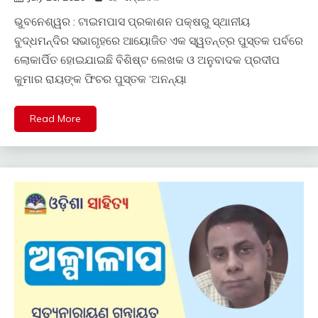
ଭୁବନେଶ୍ୱର : ଟାଇମପାସ ପ୍ରକାଶନ ପକ୍ଷରୁ ସ୍ଥାନୀୟ
ବୁଦ୍ଧମନ୍ଦିର ସଭାଗୃହରେ ଆୟୋଜିତ ଏକ ସ୍ୱତନ୍ତ୍ର ପୁସ୍ତକ ପର୍ବରେ
ଲୋକାର୍ପିତ ହୋଇଯାଇଛି ବିଶିଷ୍ଟ ଲେଖକ ଓ ଅନୁବାଦକ ପ୍ରଦୀପ
କୁମାର ରାୟଙ୍କ ଫିଚର ପୁସ୍ତକ ‘ଅନନ୍ୟା
Read More