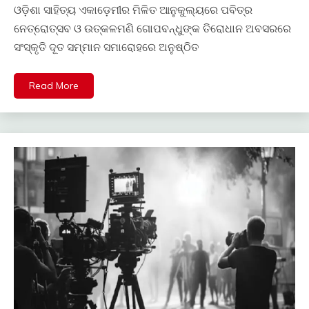
ଓଡ଼ିଶା ସାହିତ୍ୟ ଏକାଡ଼େମୀର ମିଳିତ ଆନୁକୁଲ୍ୟରେ ପବିତ୍ର
ନେତ୍ରୋତ୍ସବ ଓ ଉତ୍କଳମଣି ଗୋପବନ୍ଧୁଙ୍କ ତିରୋଧାନ ଅବସରରେ
ସଂସ୍କୃତି ଦୂତ ସମ୍ମାନ ସମାରୋହରେ ଅନୁଷ୍ଠିତ
Read More