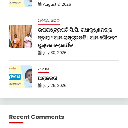
August 2, 2026
ସାହିତ୍ୟ ଖବର
ଉପରାଷ୍ଟ୍ରପତି ସି.ପି. ରାଧାକୃଷ୍ଣନଙ୍କ
ଦ୍ଵାରା “ଆମ ରାଷ୍ଟ୍ରପତି : ଆମ ଗୌରବ”
ପୁସ୍ତକ ଲୋକାର୍ପିତ
July 30, 2026
ସ୍ତମ୍ଭ
ଅରାଜକତା
July 26, 2026
Recent Comments