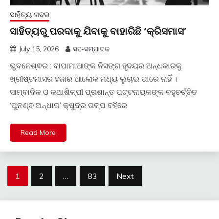
ସାହିତ୍ୟ ଖବର
ସାହିତ୍ୟରୁ ପରଦାକୁ ଯିବାକୁ ବାହାରିଛି ‘କ୍ରିସମାସ’
July 15, 2026
ସହ-ସମ୍ପାଦକ
ଭୁବନେଶ୍ଵର : ବାପାମାଆଙ୍କ ନିସଙ୍ଗ ହୃଦୟର ଅନ୍ଧକାରକୁ
ଖ୍ରୀଷ୍ଟମାସର ହଜାର ଆଲୋକ ମଧ୍ୟ ଲୁଚାଇ ପାରେ ନାହିଁ ।
ସାମ୍ବାଦିକ ଓ କଥାଶିଳ୍ପୀ ପ୍ରଶାନ୍ତ ପଟ୍ଟନାୟକଙ୍କ ବହୁଚର୍ଚ୍ଚିତ
‘ପୁନଶ୍ଚ ଅନ୍ଧାର’ କ୍ଷୁଦ୍ର ଗଳ୍ପ ବହିରେ
Read More
Posts
1
2
…
83
Next
pagination