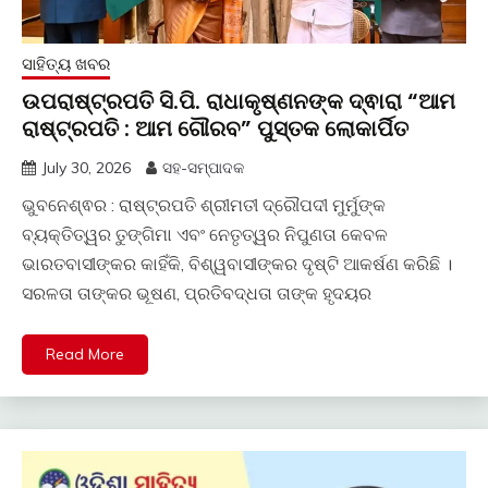
ସାହିତ୍ୟ ଖବର
ଉପରାଷ୍ଟ୍ରପତି ସି.ପି. ରାଧାକୃଷ୍ଣନଙ୍କ ଦ୍ଵାରା “ଆମ
ରାଷ୍ଟ୍ରପତି : ଆମ ଗୌରବ” ପୁସ୍ତକ ଲୋକାର୍ପିତ
July 30, 2026
ସହ-ସମ୍ପାଦକ
ଭୁବନେଶ୍ଵର : ରାଷ୍ଟ୍ରପତି ଶ୍ରୀମତୀ ଦ୍ରୌପଦୀ ମୁର୍ମୁଙ୍କ
ବ୍ୟକ୍ତିତ୍ୱର ତୁଙ୍ଗିମା ଏବଂ ନେତୃତ୍ୱର ନିପୁଣତା କେବଳ
ଭାରତବାସୀଙ୍କର କାହିଁକି, ବିଶ୍ୱବାସୀଙ୍କର ଦୃଷ୍ଟି ଆକର୍ଷଣ କରିଛି ।
ସରଳତା ତାଙ୍କର ଭୂଷଣ, ପ୍ରତିବଦ୍ଧତା ତାଙ୍କ ହୃଦୟର
Read More