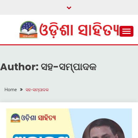
Skip
to
content
ଓଡ଼ିଆ ଇ-ସାହିତ୍ୟକୁ ଆଗକୁ ନେବାକୁ ଏକ ନୂଆ ପ୍ରଚେଷ୍ଠା
ଓଡ଼ିଶା ସାହିତ୍ୟ
Author:
ସହ-ସମ୍ପାଦକ
Home
ସହ-ସମ୍ପାଦକ