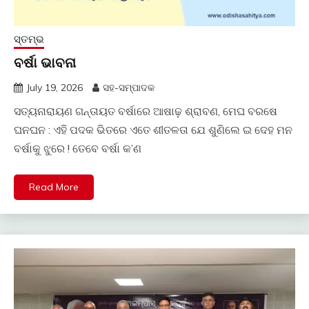
ସ୍ତମ୍ଭ
ବର୍ଷା ଭାବନା
July 19, 2026
ସହ-ସମ୍ପାଦକ
ସତ୍ୟନାରାୟଣ ଗନ୍ତାୟତ ବର୍ଷାରେ ଆଷାଢ଼ ଶ୍ରାବଣ, ମେଘ ବରଷେ
ଘନଘନ : ଏହି ପଦକ ଭିତରେ ଏତେ ଶୀତଳତା ଯେ ଶୁଣିଲେ ଇ ଦେହ ମନ
ବର୍ଷାକୁ ଝୁରେ ! ତେବେ ବର୍ଷା କ’ଣ
Read More