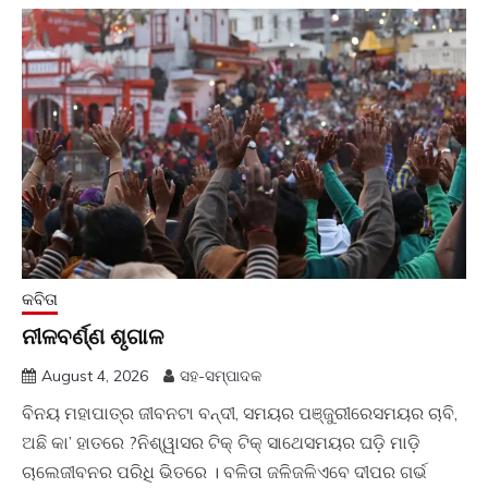
କବିତା
ନୀଳବର୍ଣ୍ଣ ଶୃଗାଳ
August 4, 2026
ସହ-ସମ୍ପାଦକ
ବିନୟ ମହାପାତ୍ର ଜୀବନଟା ବନ୍ଦୀ, ସମୟର ପଞ୍ଜୁରୀରେସମୟର ଚାବି,
ଅଛି କା’ ହାତରେ ?ନିଶ୍ୱାସର ଟିକ୍ ଟିକ୍ ସାଥେସମୟର ଘଡ଼ି ମାଡ଼ି
ଚାଲେଜୀବନର ପରିଧି ଭିତରେ । ବଳିତା ଜଳିଜଳିଏବେ ଦୀପର ଗର୍ଭ