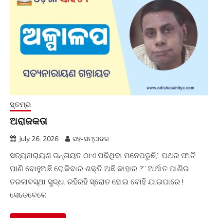
ସ୍ତମ୍ଭ
ଅରାଜକତା
July 26, 2026
ସହ-ସମ୍ପାଦକ
ସତ୍ୟନାରାୟଣ ଗନ୍ତାୟତ ଠାଏ ପଢିଥିବା ମନେପଡୁଛି,” ପଥର ଫାଟି
ପାଣି ବୋହୁଅଛି ରୋକିବାର ଶକ୍ତି ଅଛି କାହାର ?” ଅର୍ଥାତ ପାଣିର
ତରଳାବସ୍ଥା ସୁଦ୍ଧା ରହିରହି ସ୍ରୋତ ହୋଇ ବୋହି ଯାଇପାରେ !
ସେତେବେଳେ