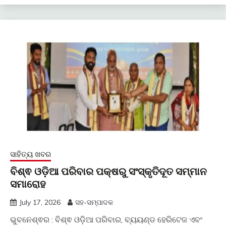
ସାହିତ୍ୟ ଖବର
ବିଶ୍ଵ ଓଡ଼ିଆ ପରିବାର ପକ୍ଷରୁ ସଂସ୍କୃତିଦୂତ ସମ୍ମାନ
ସମାରୋହ
July 17, 2026
ସହ-ସମ୍ପାଦକ
ଭୁବନେଶ୍ଵର : ବିଶ୍ଵ ଓଡ଼ିଆ ପରିବାର, ବ୍ୟୟଣ୍ଡ ହେରିଟେଜ ଏବଂ