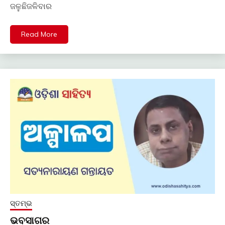
ଜଳୁଛିଜଳିବାର
Read More
ସ୍ତମ୍ଭ
ଭବସାଗର