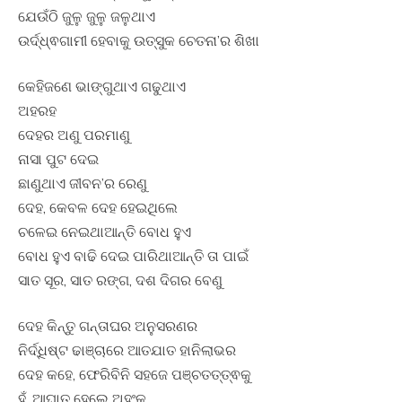
ଯେଉଁଠି ଜୁଳୁ ଜୁଳୁ ଜଳୁଥାଏ
ଉର୍ଦ୍ଧ୍ଵଗାମୀ ହେବାକୁ ଉତ୍ସୁକ ଚେତନା’ର ଶିଖା
କେହିଜଣେ ଭାଙ୍ଗୁଥାଏ ଗଢୁଥାଏ
ଅହରହ
ଦେହର ଅଣୁ ପରମାଣୁ
ନାସା ପୁଟ ଦେଇ
ଛାଣୁଥାଏ ଜୀବନ’ର ରେଣୁ
ଦେହ, କେବଳ ଦେହ ହେଇଥିଲେ
ଚଳେଇ ନେଇଥାଆନ୍ତି ବୋଧ ହୁଏ
ବୋଧ ହୁଏ ବାଢି ଦେଇ ପାରିଥାଆନ୍ତି ତା ପାଇଁ
ସାତ ସୂର, ସାତ ରଙ୍ଗ, ଦଶ ଦିଗର ବେଣୁ
ଦେହ କିନ୍ତୁ ଗନ୍ତାଘର ଅନୁସରଣର
ନିର୍ଦ୍ଧିଷ୍ଟ ଢାଞ୍ଚାରେ ଆତଯାତ ହାନିଲାଭର
ଦେହ କହେ, ଫେରିବିନି ସହଜେ ପଞ୍ଚତତ୍ତ୍ଵକୁ
ହଁ, ଆଘାତ ହେଲେ ଅହଂକୁ