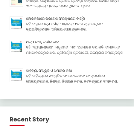
ସମୀକ୍ଷା: ପଦ୍ମଲୋଚନ ପ୍ରଧାନ ପ୍ରବନ୍ଧ ସଙ୍କଳନ: ଦେଶର ଆତ୍ମା
ଏବଂ ଅନ୍ୟାନ୍ୟ ପ୍ରବନ୍ଧପ୍ରାବନ୍ଧିକ: ଡ. ମୃଣାଳ …
ଲୋକକଥାରେ ପରିବେଶ ସଂରକ୍ଷଣର ବାର୍ତ୍ତା
ବହି: ଦ ନୁଟମେଗ୍ସ କର୍ସର୍: ପାରାବଲ୍ ଫର ଏ ପ୍ଲାନେଟ୍ ଇନ
କ୍ରାଇସିସ୍ଲେଖକ: ଅମିତାଭ ଘୋଷପ୍ରକାଶକ: …
ଅଳ୍ପ କଥା, ଗଭୀର ଭାବ
ବହି: ‘ସ୍ୱପ୍ନଶ୍ରବା’, ‘ମଧୁବ୍ରତା’ ଏବଂ ‘ଅମୋକ୍ଷ ତପ’କବି: ଉମାକାନ୍ତ
ମହାପାତ୍ରପ୍ରକାଶକ: ଶ୍ରୀପର୍ଣ୍ଣା ପ୍ରକାଶନୀ, ଉଦୟରାଗ କମ୍ପେ୍ଲକ୍ସ,
…
ସାହିତ୍ୟ, ସଂସ୍କୃତି ଓ ସମାଜର କଥା
ବହି: ସାହିତ୍ୟରେ ସଂସ୍କୃତିର ସଂକେତଲେଖକ: ଇଂ ମୁରଲୀଧର
ହୋତାପ୍ରକାଶକ: ନିଶବ୍ଦ, ଡିଭାଇନ ନଗର, କଟକପ୍ରଥମ ସଂସ୍କରଣ: …
Recent Story