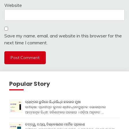
Website
Save my name, email, and website in this browser for the
next time I comment.
Popular Story
ବ୍ୟଙ୍ଗର ଛୁରିରେ ଛିନ୍ନଭିନ୍ନ ଛଳନାର ମୁଖା
ସମୀକ୍ଷା: ପ୍ରଦୀପ୍ତ କୁମାର ଶ୍ରୀଚନ୍ଦନପୁସ୍ତକ: ଭୋଳାରାମର
ଆତ୍ମାମୂଳ ହିନ୍ଦୀ: ହରିଶଙ୍କର ପରସାଇ । ଓଡ଼ିଆ ଅନୁବାଦ: …
ତତ୍ତ୍ୱ, ତଥ୍ୟ, ବିଶ୍ଳେଷଣର ମାର୍ମିକ ପ୍ରକାଶ