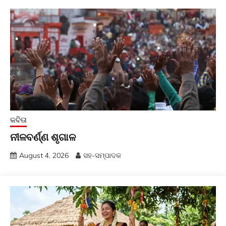
କବିତା
ନୀଳବର୍ଣ୍ଣ ଶୃଗାଳ
August 4, 2026
ସହ-ସମ୍ପାଦକ