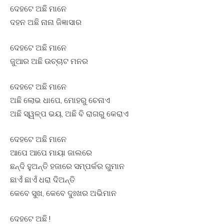
ଦେହଟେ ଅଛି ମାନେ
ଦହନ ଅଛି ନାନା ଜିଜ୍ଞାସାର
ଦେହଟେ ଅଛି ମାନେ
ଜୁଆର ଅଛି ଉଚ୍ଚାଟ ମନର
ଦେହଟେ ଅଛି ମାନେ
ଅଛି ଲୋଭ ଧାପେ, ମୋହରୁ ଚେନାଏ
ଅଛି ସ୍ୱଳ୍ପ ଭୟ, ଅଛି ବି ରାଗରୁ କେରାଏ
ଦେହଟେ ଅଛି ମାନେ
ଆପେ ଆପେ ମାୟା ଜାଲରେ
ଛନ୍ଦି ହୁଅନ୍ତି ହଜାରେ ସମ୍ପର୍କର ଗୁମାନ
ଛାଏଁ ଛାଏଁ ଧରା ଦିଅନ୍ତି
କେବେ ସୁଖ, କେବେ ଦୁଃଖର ଅଭିମାନ
ଦେହଟେ ଅଛି !