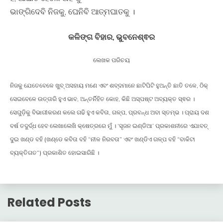
ଭାଙ୍ଗିଦେବି ନିଜକୁ, ଘେନିବି ଆତ୍ମଘାତକୁ ।
କଳିଙ୍ଗ ବିହାର, ଭୁବନେଶ୍ଵର
ଲେଖକ ପରିଚୟ
ନିଜକୁ ଯେତେବେଳେ ଖୁବ୍ ଅସହାୟ ମଣେ ଏବଂ ଶବ୍ଦମାନେ ଛାଟିପିଟି ହୁଅନ୍ତି ଛାତି ତଳେ, ଠିକ୍
ସେଇବେଳେ ଉତ୍ତାରି ହୁଏ ଭାବ, ଅନ୍ତର୍ନିହିତ କୋହ, କିଛି ଅସ୍ପଷ୍ଟ ଅବ୍ୟକ୍ତ ସ୍ଵର ।
ସେଗୁଡ଼ିକୁ ବିଭାଗୀକରଣ କଲେ ଗଢି ହୁଏ କବିତା, ଗଳ୍ପ, ପ୍ରବନ୍ଧ ଅବା ସ୍ତମ୍ଭ । ପ୍ରାୟ ଦଶ
ବର୍ଷ ତଦୁର୍ଦ୍ଧ ହେବ ଲେଖାଲେଖି କ୍ଷେତ୍ରରେ ମୁଁ । ‘ସୃଜନ ଇଣ୍ଡିଆ’ ପ୍ରକାଶନୀରେ ଏଯାବତ୍
ଦୁଇ ଖଣ୍ଡ ବହି (ଖଣ୍ଡେ କବିତା ବହି “ନୀଳ ନିରବତା” ଏବଂ ଖଣ୍ଡିଏ ଗଳ୍ପ ବହି “ବାକିଟା
ବ୍ୟକ୍ତିଗତ”) ପ୍ରକାଶିତ ହୋଇସାରିଛି ।
Related Posts