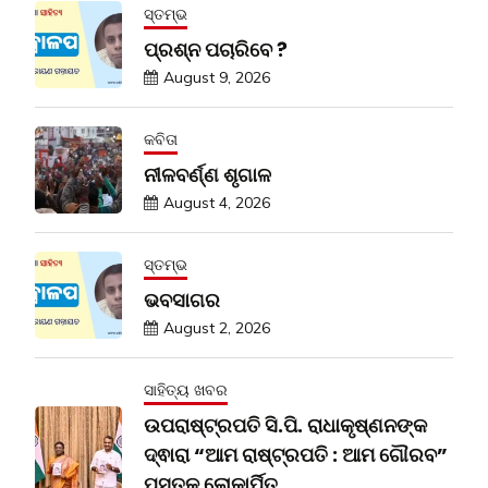
ସ୍ତମ୍ଭ
ପ୍ରଶ୍ନ ପଚାରିବେ ?
August 9, 2026
କବିତା
ନୀଳବର୍ଣ୍ଣ ଶୃଗାଳ
August 4, 2026
ସ୍ତମ୍ଭ
ଭବସାଗର
August 2, 2026
ସାହିତ୍ୟ ଖବର
ଉପରାଷ୍ଟ୍ରପତି ସି.ପି. ରାଧାକୃଷ୍ଣନଙ୍କ
ଦ୍ଵାରା “ଆମ ରାଷ୍ଟ୍ରପତି : ଆମ ଗୌରବ”
ପୁସ୍ତକ ଲୋକାର୍ପିତ