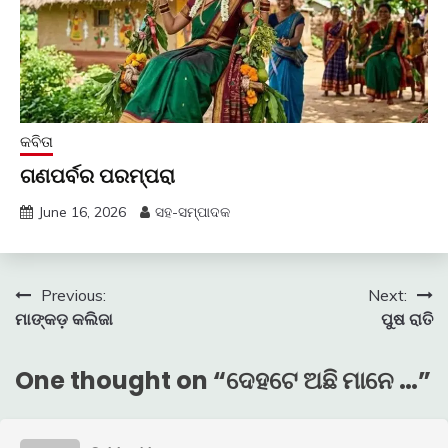
କବିତା
ଗଣପର୍ବର ପରମ୍ପରା
June 16, 2026
ସହ-ସମ୍ପାଦକ
Post
Previous:
Next:
ମାଙ୍କଡ଼ କଲିଜା
ପୁଷ ରାତି
navigation
One thought on “
ଦେହଟେ ଅଛି ମାନେ …
”