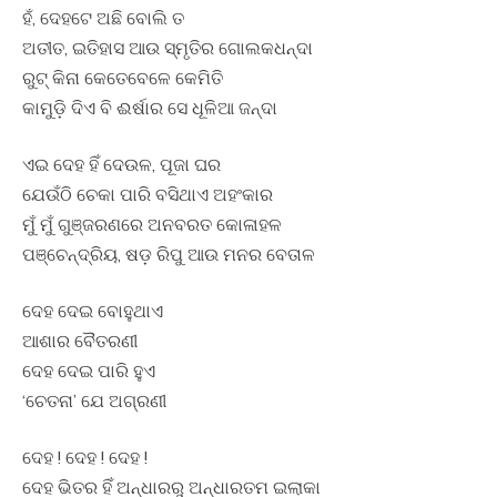
ହଁ, ଦେହଟେ ଅଛି ବୋଲି ତ
ଅତୀତ, ଇତିହାସ ଆଉ ସ୍ମୃତିର ଗୋଲକଧନ୍ଦା
ରୁଟ୍ କିନା କେତେବେଳେ କେମିତି
କାମୁଡ଼ି ଦିଏ ବି ଈର୍ଷାର ସେ ଧୂଳିଆ ଜନ୍ଦା
ଏଇ ଦେହ ହିଁ ଦେଉଳ, ପୂଜା ଘର
ଯେଉଁଠି ଚେକା ପାରି ବସିଥାଏ ଅହଂକାର
ମୁଁ ମୁଁ ଗୁଞ୍ଜରଣରେ ଅନବରତ କୋଳାହଳ
ପଞ୍ଚେନ୍ଦ୍ରିୟ, ଷଡ଼ ରିପୁ ଆଉ ମନର ବେତାଳ
ଦେହ ଦେଇ ବୋହୁଥାଏ
ଆଶାର ବୈତରଣୀ
ଦେହ ଦେଇ ପାରି ହୁଏ
‘ଚେତନା’ ଯେ ଅଗ୍ରଣୀ
ଦେହ ! ଦେହ ! ଦେହ !
ଦେହ ଭିତର ହିଁ ଅନ୍ଧାରରୁ ଅନ୍ଧାରତମ ଇଲାକା