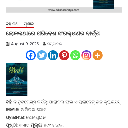
ବହି କଥା । ମୃଣାଳ
ଲୋକକଥାରେ ପରିବେଶ ସଂରକ୍ଷଣର ବାର୍ତ୍ତା
August 9, 2023
ସମ୍ପାଦକ
ବହି
: ଦ ନୁଟମେଗ୍ସ କର୍ସର୍: ପାରାବଲ୍ ଫର ଏ ପ୍ଲାନେଟ୍ ଇନ କ୍ରାଇସିସ୍
ଲେଖକ
: ଅମିତାଭ ଘୋଷ
ପ୍ରକାଶକ
: ପେଙ୍ଗୁଇନ
ପୃଷ୍ଠା
: ୩୩୯,
ମୂଲ୍ୟ
: ୫୯୯ ଟଙ୍କା