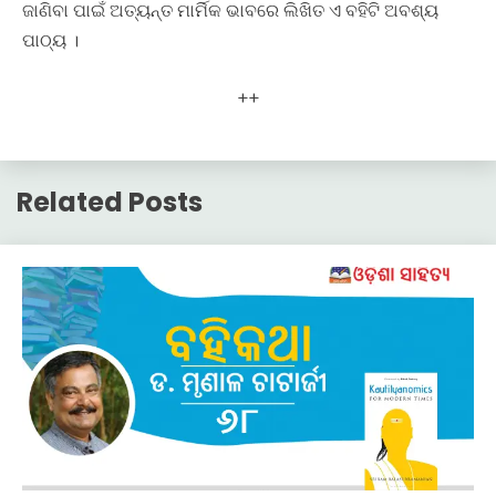
ଜାଣିବା ପାଇଁ ଅତ୍ୟନ୍ତ ମାର୍ମିକ ଭାବରେ ଲିଖିତ ଏ ବହିଟି ଅବଶ୍ୟ
ପାଠ୍ୟ ।
++
Related Posts