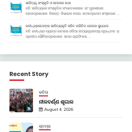
ସାହିତ୍ୟ, ସଂସ୍କୃତି ଓ ସମାଜର କଥା
ବହି: ସାହିତ୍ୟରେ ସଂସ୍କୃତିର ସଂକେତଲେଖକ: ଇଂ ମୁରଲୀଧର
ହୋତାପ୍ରକାଶକ: ନିଶବ୍ଦ, ଡିଭାଇନ ନଗର, କଟକପ୍ରଥମ ସଂସ୍କରଣ: …
ରବୀନ୍ଦ୍ରନାଥଙ୍କ ସାହିତ୍ୟକୃତି ସହିତ ପରିଚିତ ହେବାର ସୁଯୋଗ
ବହି: ରବୀନ୍ଦ୍ର ବ୍ୟଙ୍ଗ ରଚନାର ଓଡିଆ ନାଟ୍ୟରୂପନାଟ୍ୟ ରୂପାନ୍ତର: ଡ଼.
ପ୍ରଦୀପ ଭୌମିକପ୍ରକାଶକ: ସମର ଗ୍ରାଫିକସ, …
Recent Story
କବିତା
ନୀଳବର୍ଣ୍ଣ ଶୃଗାଳ
August 4, 2026
ସ୍ତମ୍ଭ