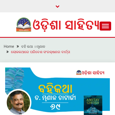
Skip
to
content
ଓଡ଼ିଆ ଇ-ସାହିତ୍ୟକୁ ଆଗକୁ ନେବାକୁ ଏକ ନୂଆ ପ୍ରଚେଷ୍ଠା
ଓଡ଼ିଶା ସାହିତ୍ୟ
Home
ବହି କଥା । ମୃଣାଳ
ଲୋକକଥାରେ ପରିବେଶ ସଂରକ୍ଷଣର ବାର୍ତ୍ତା