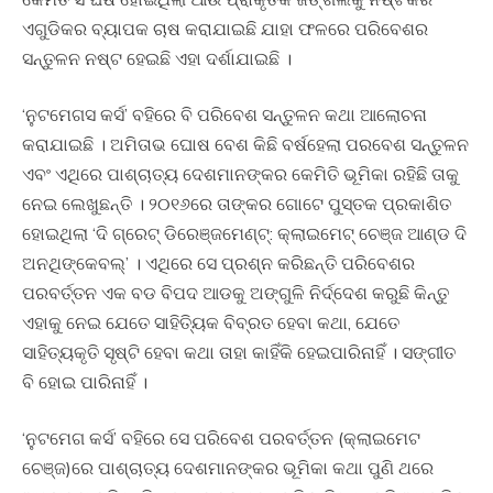
ଏଗୁଡିକର ବ୍ୟାପକ ଚାଷ କରାଯାଇଛି ଯାହା ଫଳରେ ପରିବେଶର
ସନ୍ତୁଳନ ନଷ୍ଟ ହେଇଛି ଏହା ଦର୍ଶାଯାଇଛି ।
‘ନୁଟମେଗସ କର୍ସ’ ବହିରେ ବି ପରିବେଶ ସନ୍ତୁଳନ କଥା ଆଲୋଚନା
କରାଯାଇଛି । ଅମିତାଭ ଘୋଷ ବେଶ କିଛି ବର୍ଷହେଲା ପରବେଶ ସନ୍ତୁଳନ
ଏବଂ ଏଥିରେ ପାଶ୍ଚାତ୍ୟ ଦେଶମାନଙ୍କର କେମିତି ଭୂମିକା ରହିଛି ତାକୁ
ନେଇ ଲେଖୁଛନ୍ତି । ୨୦୧୬ରେ ତାଙ୍କର ଗୋଟେ ପୁସ୍ତକ ପ୍ରକାଶିତ
ହୋଇଥିଲା ‘ଦି ଗ୍ରେଟ୍ ଡିରେଞ୍ଜମେଣ୍ଟ୍: କ୍ଲାଇମେଟ୍ ଚେଞ୍ଜ ଆଣ୍ଡ ଦି
ଅନଥିଙ୍କେବଲ୍’ । ଏଥିରେ ସେ ପ୍ରଶ୍ନ କରିଛନ୍ତି ପରିବେଶର
ପରବର୍ତ୍ତନ ଏକ ବଡ ବିପଦ ଆଡକୁ ଅଙ୍ଗୁଳି ନିର୍ଦ୍ଦେଶ କରୁଛି କିନ୍ତୁ
ଏହାକୁ ନେଇ ଯେତେ ସାହିତ୍ୟିକ ବିବ୍ରତ ହେବା କଥା, ଯେତେ
ସାହିତ୍ୟକୃତି ସୃଷ୍ଟି ହେବା କଥା ତାହା କାହିଁକି ହେଇପାରିନାହିଁ । ସଙ୍ଗୀତ
ବି ହୋଇ ପାରିନାହିଁ ।
‘ନୁଟମେଗ କର୍ସ’ ବହିରେ ସେ ପରିବେଶ ପରବର୍ତ୍ତନ (କ୍ଲାଇମେଟ
ଚେଞ୍ଜ)ରେ ପାଶ୍ଚାତ୍ୟ ଦେଶମାନଙ୍କର ଭୂମିକା କଥା ପୁଣି ଥରେ