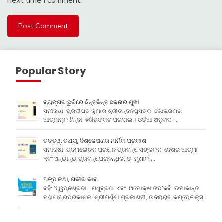
next time I comment.
Popular Story
ବ୍ୟଙ୍ଗର ଛୁରିରେ ଛିନ୍ନଭିନ୍ନ ଛଳନାର ମୁଖା
ସମୀକ୍ଷା: ପ୍ରଦୀପ୍ତ କୁମାର ଶ୍ରୀଚନ୍ଦନପୁସ୍ତକ: ଭୋଳାରାମର
ଆତ୍ମାମୂଳ ହିନ୍ଦୀ: ହରିଶଙ୍କର ପରସାଇ । ଓଡ଼ିଆ ଅନୁବାଦ: …
ତତ୍ତ୍ୱ, ତଥ୍ୟ, ବିଶ୍ଳେଷଣର ମାର୍ମିକ ପ୍ରକାଶ
ସମୀକ୍ଷା: ପଦ୍ମଲୋଚନ ପ୍ରଧାନ ପ୍ରବନ୍ଧ ସଙ୍କଳନ: ଦେଶର ଆତ୍ମା
ଏବଂ ଅନ୍ୟାନ୍ୟ ପ୍ରବନ୍ଧପ୍ରାବନ୍ଧିକ: ଡ. ମୃଣାଳ …
ଅଳ୍ପ କଥା, ଗଭୀର ଭାବ
ବହି: ‘ସ୍ୱପ୍ନଶ୍ରବା’, ‘ମଧୁବ୍ରତା’ ଏବଂ ‘ଅମୋକ୍ଷ ତପ’କବି: ଉମାକାନ୍ତ
ମହାପାତ୍ରପ୍ରକାଶକ: ଶ୍ରୀପର୍ଣ୍ଣା ପ୍ରକାଶନୀ, ଉଦୟରାଗ କମ୍ପେ୍ଲକ୍ସ,
…