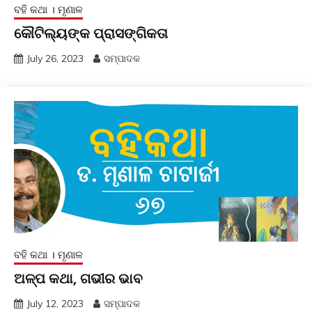
ବହି କଥା । ମୃଣାଳ
କୌଟିଲ୍ୟଙ୍କ ପ୍ରାସଙ୍ଗିକତା
July 26, 2023
ସମ୍ପାଦକ
ବହି କଥା । ମୃଣାଳ
ଅଳ୍ପ କଥା, ଗଭୀର ଭାବ
July 12, 2023
ସମ୍ପାଦକ