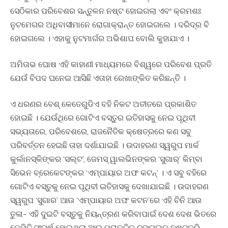
ସେଠିକାର ପରିବେଶର ସନ୍ତୁଳନ ନଷ୍ଟ ହୋଇଗଲା ଏବଂ କ୍ରମଶଃ
ନୁଟମେଗର ଅଧିବାସୀମାନେ ରୋଗାକ୍ରାନ୍ତ ହୋଇଗଲେ । ଦରିଦ୍ର ବି
ହୋଇଗଲେ । ଏହାକୁ ନୁଟମାର୍ଗର ଅଭିଶାପ ବୋଲି କୁହାଯାଏ ।
ଅମିତାଭ ଘୋଷ ଏହି କାହାଣୀ ମାଧ୍ୟମରେ ବିଶ୍ୱରେ ପରିବେଶ ପ୍ରତି
ଯେଉଁ ବିପଦ ଘନେଇ ଆସିଛି ଏତାହା ରେଖାଙ୍କିତ କରିଛନ୍ତି ।
ଏ ଧରଣର ବେଶ୍ କେତେଗୁଡିଏ ବହି ନିକଟ ଅତୀତରେ ପ୍ରକାଶିତ
ହୋଇଛି । ଯେଉଁଥିରେ ଗୋଟିଏ ବସ୍ତୁର ଇତିହାସକୁ ନେଇ ପୃଥିବୀ
ସଭ୍ୟତାରେ, ପରିବେଶରେ, ରାଜନୈତିକ କ୍ଷେତ୍ରରେ କଣ ସବୁ
ପରିବର୍ତ୍ତନ ହେଇଛି ତାହା ଦର୍ଶାଯାଇଛି । ଉଦାହରଣ ସ୍ୱରୁପ ମାର୍କ
କୁର୍ଲାନସ୍କିଙ୍କର ‘ସଲ୍ଟ’, ଜେମସ୍ ୱାଲଭିନଙ୍କର ‘ସୁଗାର୍’ କିମ୍ବା
ସିଭେନ ବ୍ରେକେଟଙ୍କର ‘ଏମ୍ପାୟାର ଅଫ କଟନ୍’ । ଏ ସବୁ ବହିରେ
ଗୋଟିଏ ବସ୍ତୁକୁ ନେଇ ପୃଥିବୀ ଇତିହାସକୁ ଦେଖାଯାଇଛି । ଉଦାହରଣ
ସ୍ୱରୁପ ‘ସୁଗାର’ ଆଉ ‘ଏମ୍ପାୟାର ଅଫ କଟନ’ରେ ଏହି ଚିନି ଆଉ
ତୁଳା- ଏହି ଦୁଇଟି ବସ୍ତୁକୁ ନିୟନ୍ତ୍ରଣ କରିବାପାଇଁ ଦେଶ ଦେଶ ଭିତରେ
କେମିତି ସଂଘର୍ଷ ହୋଇଥିଲା ଆଉ ପ୍ରାକୃତିକ ଜଙ୍ଗଲକୁ ନଷ୍ଟକରି