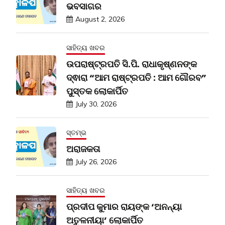
ଭବସାଗର
August 2, 2026
ସାହିତ୍ୟ ଖବର
ଉପରାଷ୍ଟ୍ରପତି ସି.ପି. ରାଧାକୃଷ୍ଣନଙ୍କ
ଦ୍ଵାରା “ଆମ ରାଷ୍ଟ୍ରପତି : ଆମ ଗୌରବ”
ପୁସ୍ତକ ଲୋକାର୍ପିତ
July 30, 2026
ସ୍ତମ୍ଭ
ଅରାଜକତା
July 26, 2026
ସାହିତ୍ୟ ଖବର
ପ୍ରଦୀପ କୁମାର ରାୟଙ୍କ ‘ଅନନ୍ୟା
ଅତୁଳନୀୟା’ ଲୋକାର୍ପିତ