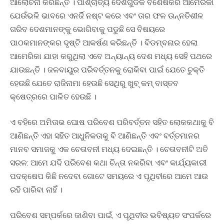
ଆଲୋଚନା କରିଛନ୍ତି । ପାଶ୍ଚାତ୍ୟ ଦେଶଗୁଡିକ ବିଶେଷକରି ଆମେରିକା
ଯେଉଁଭଳି ଭାବରେ ଏନର୍ଜି ନଷ୍ଟ କରେ ଏବଂ ତାର ଫଳ ଉନ୍ନତିଶୀଳ
ଗରିବ ଦେଶମାନଙ୍କୁ ଭୋଗିବାକୁ ପଡୁଛି ସେ ବିଷୟରେ
ପାଠକମାନଙ୍କର ଦୃଷ୍ଟି ଆକର୍ଷଣ କରିଛନ୍ତି । ବିଡମ୍ବନାର ହେଲା
ଆମେରିକା ଯାହା କରୁଥିଲା ଏବେ ଅନ୍ୟାନ୍ୟ ଦେଶ ମଧ୍ୟ ସେହି ପଥରେ
ଯାଉଛନ୍ତି । ଜଳବାୟୁର ପରିବର୍ତ୍ତନକୁ ରୋକିବା ପାଇଁ ଯେତେ ଚୁକ୍ତି
ହେଉଛି ଯେତେ ରାଜିନାମା ହେଉଛି ସେଥିରୁ ଖୁବ୍ କମ୍ ବାସ୍ତବ
କ୍ଷେତ୍ରରେ ପାଳିତ ହେଉଛି ।
ଏ ବହିରେ ଅମିତାଭ ଘୋଷ ପରିବେଶ ପରିବର୍ତ୍ତନ ସହିତ ଲୋକକଥାକୁ ବି
ଆଣିଛନ୍ତି ଏହା ସହିତ ଆଧୁନିକତାକୁ ବି ଆଣିଛନ୍ତି ଏବଂ ବର୍ତ୍ତମାନର
ମାନବ ସମାଜକୁ ଏକ ଚେତାବନୀ ମଧ୍ୟ ଦେଇଛନ୍ତି । ଚେତାବନୀଟି ଅତି
ସରଳ: ଆମେ ଯଦି ପରିବେଶ କଥା ଚିନ୍ତା ନକରିବା ଏବଂ କାର୍ଯ୍ୟକାରୀ
ପଦକ୍ଷେପ କିଛି ନଦେବା ଗୋଟେ ସମୟରେ ଏ ପୃଥିବୀରେ ଆମେ ଆଉ
ରହି ପାରିବା ନାହିଁ ।
ପରିବେଶ ସମ୍ପର୍କରେ ଜାଣିବା ପାଇଁ, ଏ ପୃଥିବୀର ଭବିଷ୍ୟତ ସଂପର୍କରେ