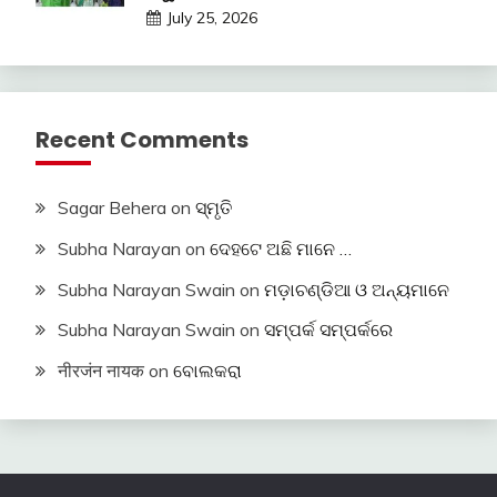
July 25, 2026
Recent Comments
Sagar Behera
on
ସ୍ମୃତି
Subha Narayan
on
ଦେହଟେ ଅଛି ମାନେ …
Subha Narayan Swain
on
ମଡ଼ାଚଣ୍ଡିଆ ଓ ଅନ୍ୟମାନେ
Subha Narayan Swain
on
ସମ୍ପର୍କ ସମ୍ପର୍କରେ
नीरजंन नायक
on
ବୋଲକରା