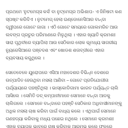
ପ୍ରଥମେ ‘ନୁଟମେଗ୍ସ କର୍ସ’ ବା ନୁଟ୍ମେଗ୍ର ଅଭିଶାପ- ଏ ଜିନିଷଟା କଣ
ସ୍ପଷ୍ଟ କରିଦିଏ । ନୁଟମେଗ୍ ହେଲା ଇଣ୍ଡୋନେସିଆର ବାନ୍ଦା
ଦ୍ୱୀପରେ ଗୋଟେ ଜାଗା । ଏଠି ଗୋଟେ ସମୟରେ ଗୋଲମରିଚ ଆଉ
ଲବଙ୍ଗ ପ୍ରଚୁର ପରିମାଣରେ ମିଳୁଥିଲା । ଏହାର ଖ୍ୟାତି କ୍ରମଶଃ
ସାରା ପୃଥିବୀରେ ବ୍ୟାପିଲା ଆଉ ସେଠିକାର ଲୋକ ଭୂମଧ୍ୟ ସାଗରୀୟ
ନ୍ୟୁରେସିଆରେ ପଞ୍ଚଦଶ ଏବଂ ଷୋଡଶ ଶତାବ୍ଦୀରେ ଏହାର
ବ୍ୟବସାୟ କରୁଥିଲେ ।
ସେତେବେଳେ ୟୁରୋପରେ ଏସିଆ ମହାଦେଶର ବିଭିନ୍ନ ଦେଶରେ
ଉତ୍ପାଦିତ ହେଉଥିବା ମସଲା ଆଣିବା – ଗୋଟେ ପ୍ରତିଯୋଗୀତା
ପର୍ଯ୍ୟାୟରେ ପହଞ୍ଚିଥିଲା । ଭାସ୍କୋଡିଗାମା ଭାରତ ପର୍ଯ୍ୟନ୍ତ ଚାଲି
ଆସିଲେ । ସେମିତି ଡଚ୍ କମ୍ପାନୀମାନେ ସେମାନେ ବାନ୍ଦା ଆଡକୁ
ଚାଲିଗଲେ । ସେମାନେ ବାନ୍ଦାରେ ପହଞ୍ଚି ସେଠିକାର ଅଧିବାସୀମାନଙ୍କୁ
ଅଧିକ ମସଲା ଚାଷ କରିବା ପାଇଁ ବାଧ୍ୟ କଲେ । ଏଥିପାଇଁ ସେମାନେ
ଗଣହତ୍ୟା କରିବାକୁ ମଧ୍ୟ ପଛେଇ ନଥିଲେ । ସେମାନେ କ୍ରମଶଃ
ଏହାକୁ ବ୍ୟାପକ ଭାବରେ ଚାଷ କରିବାକୁ ଆରମ୍ଭ କଲେ ଫଳରେ