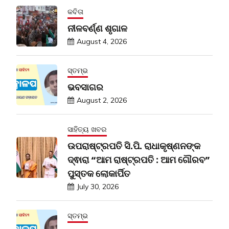
କବିତା
ନୀଳବର୍ଣ୍ଣ ଶୃଗାଳ
August 4, 2026
ସ୍ତମ୍ଭ
ଭବସାଗର
August 2, 2026
ସାହିତ୍ୟ ଖବର
ଉପରାଷ୍ଟ୍ରପତି ସି.ପି. ରାଧାକୃଷ୍ଣନଙ୍କ
ଦ୍ଵାରା “ଆମ ରାଷ୍ଟ୍ରପତି : ଆମ ଗୌରବ”
ପୁସ୍ତକ ଲୋକାର୍ପିତ
July 30, 2026
ସ୍ତମ୍ଭ