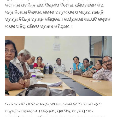
କଥାକାର ଅରବିନ୍ଦ ରାୟ, ଦିଲ୍ଲୀପ ବିଶୋଇ, ପ୍ରିୟରଞ୍ଜନ ସାହୁ,
ନନ୍ଦ କିଶୋର ବିଶ୍ଵାଳ, ରମେଶ ପଟ୍ଟନାୟକ ଓ ସଞ୍ଜୟ ମହାନ୍ତି
ପ୍ରମୁଖ ବିଭିନ୍ନ ପ୍ରଶ୍ନ କରିଥିଲେ । କାର୍ଯ୍ୟକାରୀ ସଭାପତି ରକ୍ଷକ
ନାୟକ ଅତିଥି ପରିଚୟ ପ୍ରଦାନ କରିଥିଲେ ।
ଉପସଭାପତି ମିନତି ଦାଶଙ୍କ ସଂଯୋଜନାରେ କବିତା ପାଠୋତ୍ସବ
ଅନୁଷ୍ଠିତ ହୋଇଥିଲା । ସତ୍ୟନାରାୟଣ ସିଂହ, ଅକ୍ଷୟ ପାଳ,