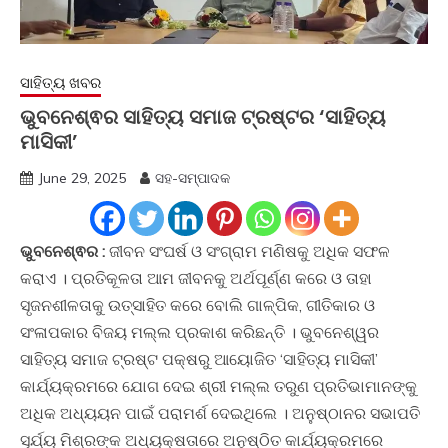
ସାହିତ୍ୟ ଖବର
ଭୁବନେଶ୍ଵର ସାହିତ୍ୟ ସମାଜ ଟ୍ରଷ୍ଟର ‘ସାହିତ୍ୟ
ମାସିକୀ’
June 29, 2025
ସହ-ସମ୍ପାଦକ
ଭୁବନେଶ୍ଵର :
ଜୀବନ ସଂଘର୍ଷ ଓ ସଂଗ୍ରାମ ମଣିଷକୁ ଅଧିକ ସଫଳ
କରାଏ । ପ୍ରତିକୂଳତା ଆମ ଜୀବନକୁ ଅର୍ଥପୂର୍ଣ୍ଣ କରେ ଓ ତାହା
ସୃଜନଶୀଳତାକୁ ଉତ୍ସାହିତ କରେ ବୋଲି ଗାଳ୍ପିକ, ଗୀତିକାର ଓ
ସଂଳାପକାର ବିଜୟ ମଲ୍ଲ ପ୍ରକାଶ କରିଛନ୍ତି । ଭୁବନେଶ୍ୱର
ସାହିତ୍ୟ ସମାଜ ଟ୍ରଷ୍ଟ ପକ୍ଷରୁ ଆୟୋଜିତ ‘ସାହିତ୍ୟ ମାସିକୀ’
କାର୍ଯ୍ୟକ୍ରମରେ ଯୋଗ ଦେଇ ଶ୍ରୀ ମଲ୍ଲ ତରୁଣ ପ୍ରତିଭାମାନଙ୍କୁ
ଅଧିକ ଅଧ୍ୟୟନ ପାଇଁ ପରାମର୍ଶ ଦେଇଥିଲେ । ଅନୁଷ୍ଠାନର ସଭାପତି
ସୂର୍ଯ୍ୟ ମିଶ୍ରଙ୍କ ଅଧ୍ୟକ୍ଷତାରେ ଅନୁଷ୍ଠିତ କାର୍ଯ୍ୟକ୍ରମରେ