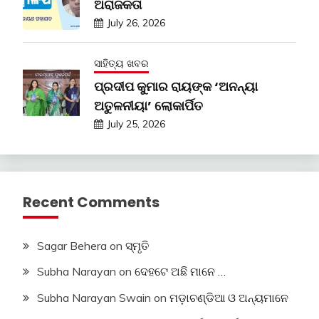
ଅରାଜକତା
July 26, 2026
ସାହିତ୍ୟ ଖବର
ପ୍ରଦୀପ କୁମାର ରାୟଙ୍କ ‘ଅନନ୍ୟା
ଅତୁଳନୀୟା’ ଲୋକାର୍ପିତ
July 25, 2026
Recent Comments
Sagar Behera
on
ସ୍ମୃତି
Subha Narayan
on
ଦେହଟେ ଅଛି ମାନେ …
Subha Narayan Swain
on
ମଡ଼ାଚଣ୍ଡିଆ ଓ ଅନ୍ୟମାନେ