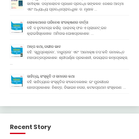
ସମୀକ୍ଷା: ପଦ୍ମଲୋଚନ ପ୍ରଧାନ ପ୍ରବନ୍ଧ ସଙ୍କଳନ: ଦେଶର ଆତ୍ମା
ଏବଂ ଅନ୍ୟାନ୍ୟ ପ୍ରବନ୍ଧପ୍ରାବନ୍ଧିକ: ଡ. ମୃଣାଳ …
ଲୋକକଥାରେ ପରିବେଶ ସଂରକ୍ଷଣର ବାର୍ତ୍ତା
ବହି: ଦ ନୁଟମେଗ୍ସ କର୍ସର୍: ପାରାବଲ୍ ଫର ଏ ପ୍ଲାନେଟ୍ ଇନ
କ୍ରାଇସିସ୍ଲେଖକ: ଅମିତାଭ ଘୋଷପ୍ରକାଶକ: …
ଅଳ୍ପ କଥା, ଗଭୀର ଭାବ
ବହି: ‘ସ୍ୱପ୍ନଶ୍ରବା’, ‘ମଧୁବ୍ରତା’ ଏବଂ ‘ଅମୋକ୍ଷ ତପ’କବି: ଉମାକାନ୍ତ
ମହାପାତ୍ରପ୍ରକାଶକ: ଶ୍ରୀପର୍ଣ୍ଣା ପ୍ରକାଶନୀ, ଉଦୟରାଗ କମ୍ପେ୍ଲକ୍ସ,
…
ସାହିତ୍ୟ, ସଂସ୍କୃତି ଓ ସମାଜର କଥା
ବହି: ସାହିତ୍ୟରେ ସଂସ୍କୃତିର ସଂକେତଲେଖକ: ଇଂ ମୁରଲୀଧର
ହୋତାପ୍ରକାଶକ: ନିଶବ୍ଦ, ଡିଭାଇନ ନଗର, କଟକପ୍ରଥମ ସଂସ୍କରଣ: …
Recent Story