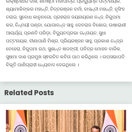
ଲକ୍ଷ୍ମୀଧର ଦାଶ, ଶର୍ମିଷ୍ଠା ମହାପାତ୍ର, ପ୍ରଦ୍ୟୁମ୍ନ ପଟ୍ଟନାୟକ,
ଶ୍ୟାମାକିଙ୍କର ମହାନ୍ତି, ଚିତ୍ତରଞ୍ଜନ ବର୍ମା, ବାସନ୍ତୀ ମହାନ୍ତି, ନୃସିଂହ
ତରାଇ, ସୁବୋଧ କାନୁନଗୋ, ପ୍ରହରାଜ ଜୟନାୟରଣ ନନ୍ଦ, ନିରୁପମା
କର, ଚିନ୍ମୟୀ ପଣ୍ଡା, ଯୋଗାନନ୍ଦ ସାହୁ, ଦେବରାଜ ବିଶୋଇ, ଊଷାରାଣୀ
ଆଚାର୍ଯ୍ୟ, ପ୍ରଣତି ପରିଡ଼ା, ବିଦ୍ୟୁତପ୍ରଭା ଗନ୍ତାୟତ, ସୁଧା
ପଟ୍ଟନାୟକ, ବୀଣାପାଣି ମିଶ୍ର, ପ୍ରିୟରଞ୍ଜନ ସାହୁ, ପ୍ରକାଶ ଚନ୍ଦ୍ର
ବେହେରା, ନିରୁପମା ରଥ, ସୁଶାନ୍ତ ଷଡଙ୍ଗୀ, ପବିତ୍ର ମୋହନ ବାରିକ,
ସୁଷମା ଦାଶ ପ୍ରମୁଖ ସ୍ଵରଚିତ କବିତା ପାଠ କରିଥିଲେ । ଉପସଭାପତି
ବିଭୂତି ପାଣିଗ୍ରାହୀ ଧନ୍ୟବାଦ ଦେଇଥିଲେ ।
Related Posts