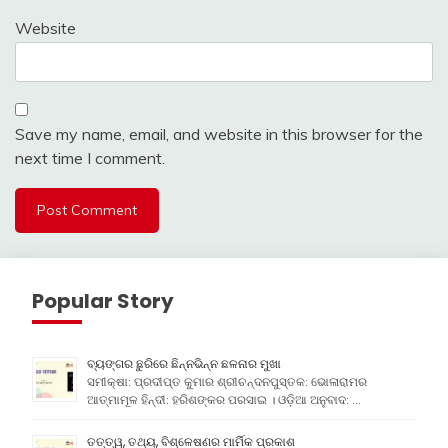
Website
Save my name, email, and website in this browser for the
next time I comment.
Popular Story
ବ୍ୟଙ୍ଗର ଛୁରିରେ ଛିନ୍ନଭିନ୍ନ ଛଳନାର ମୁଖା
ସମୀକ୍ଷା: ପ୍ରଦୀପ୍ତ କୁମାର ଶ୍ରୀଚନ୍ଦନପୁସ୍ତକ: ଭୋଳାରାମର
ଆତ୍ମାମୂଳ ହିନ୍ଦୀ: ହରିଶଙ୍କର ପରସାଇ । ଓଡ଼ିଆ ଅନୁବାଦ: …
ତତ୍ତ୍ୱ, ତଥ୍ୟ, ବିଶ୍ଳେଷଣର ମାର୍ମିକ ପ୍ରକାଶ