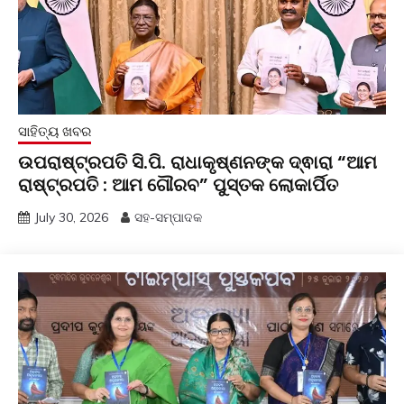
ସାହିତ୍ୟ ଖବର
ଉପରାଷ୍ଟ୍ରପତି ସି.ପି. ରାଧାକୃଷ୍ଣନଙ୍କ ଦ୍ଵାରା “ଆମ
ରାଷ୍ଟ୍ରପତି : ଆମ ଗୌରବ” ପୁସ୍ତକ ଲୋକାର୍ପିତ
July 30, 2026
ସହ-ସମ୍ପାଦକ