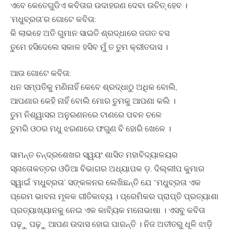
ଏବେ କେତେଗୁଡିଏ କବିତାର ଉଦାହରଣ ଦେବା ଉଚିତ୍ ହେବ ।
‘ମଧୁବ୍ରତା’ର ଗୋଟେ କବିତା:
କି ଲାଭହେ ଅତି ଗୁମାନ ସାଇତି ଶ୍ରଦ୍ଧାରେ ଜଗତ ବସ
ତୁମେ ହସିଦେଲେ ସକାଳ ହସିବ ମୁଁ ତ ତୁମ କ୍ରୀତଦାସ ।
ଆଉ ଗୋଟେ କବିତା:
ଧନ ସମ୍ପତିକୁ ମଣିନାହିଁ କେବେ ଶ୍ରଦ୍ଧାଠୁ ଅଧିକ ବୋଲି,
ଆପଣାର କେହି ନାହିଁ ବୋଲି ମୋର ତୁମକୁ ଆପଣା କଲି ।
ତୁମ ନିଶ୍ୱାସର ଅନୁରଣନରେ ଟାଣରେ ପବନ ଚଳେ
ତୁମରି ଓଠର ମଧୁ ଝରଣାରେ ଫଗୁଣ ବି ହୋରି ଖେଳେ ।
ସାମନ୍ତ ଚନ୍ଦ୍ରଶେଖର ସ୍ୱୟଂ ଶାସିତ ମହାବିଦ୍ୟାଳୟର
ସ୍ନାତୋକତ୍ତର ଓଡିଆ ବିଭାଗର ଅଧ୍ୟାପକ ଡ଼. ଦିଲ୍ଲୀପ କୁମାର
ସ୍ୱାଇଁ ‘ମଧୁବ୍ରତା’ ସଙ୍କଳନର ଲେଖିଛନ୍ତି ଯେ “ମଧୁବ୍ରତା ଏକ
ପ୍ରେମ ଭାବନା ମୂଳକ ଗୀତିକାବ୍ୟ । ପ୍ରେମିକର ପ୍ରାପ୍ତି ପ୍ରତ୍ୟାଶା
ପ୍ରତ୍ୟାଖ୍ୟାନକୁ ନେଇ ଏକ କାବ୍ୟିକ ମନୋଭାଷା । ଏସବୁ କବିତା
ପଢ଼ୁ ପଢ଼ୁ ଆପଣ ଉଦାସ ହୋଇ ପାରନ୍ତି । ନିଜ ଅତୀତରୁ ଧୂଳି ଝାଡ଼ି