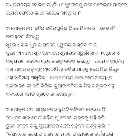
ଅନ୍ୟମନସ୍କ ହୋଇପାରନ୍ତି । ମଧୁବ୍ରତାକୁ ମନେପକେଇବା ମାତ୍ରେ
ଆପଣ ଫେରିପାରନ୍ତି କଲେଜ କାମ୍ପସ୍ ।”
‘ଅମୋକ୍ଷତପ’ ବହିର କବିତାଗୁଡ଼ିକ ଭିନ୍ନ ମିଜାଜର । କେତୋଟି
ଉଦାହରଣ ନିଅନ୍ତୁ ।
ଧୂସର ଧରାର ଧୂମାଳ ପବନେ ଧ୍ୱଂସର ତାଣ୍ଡବ ଲୀଳା,
ଦୁଷ୍ଟ ଏ ମନର ଧୂଳି ପଟଳରେ ଧୂମାୟିତ ସ୍ୱର୍ଣ୍ଣଖଳା ।ଏଥିରେ ‘ଧ’
ଅକ୍ଷରର ଶବ୍ଦର ବ୍ୟବହାରକୁ ଲକ୍ଷ କରନ୍ତୁ । ଆମେଜ ଦୃଷ୍ଟିରୁ
ଏହା ଆପଣଙ୍କୁ ପ୍ରାଚୀନ ଓଡିଆ କବିତା ପାଖକୁ ନେଇଯିବ; କିନ୍ତୁ
ଏହାର ବିଷୟ ଆଧୁନିକ । ଆମ ସମୟର ଆଉ ଜଣେ ଅତ୍ୟନ୍ତ
ପ୍ରଭାବଶାଳୀ କବି ଗିରିଜା କୁମାର ବଳିଆର ସିଂହ ତାଙ୍କର ମହୁ
କବିତାରେ ଏମିତି ପ୍ରୟୋଗ କରିଛନ୍ତି ।
‘ଅମୋକ୍ଷ ତପ’ ସଙ୍କଳନର ଦୁଇଟି କବିତାର କେଇ ଧାଡ଼ି:
“ଯନ୍ତ୍ରଣାର ଯେଉଁ କବିତା ମୁଁ ଲେଖେ ରକ୍ତକୁ ସାହି କରି,
ତୁମେ କେବେ ତାକୁ ସୁଯୋଗରେ ଥରେ ପଢ଼ିନବ ଯତ୍ନ କରି ।”
“କ୍ଷମତାର କ୍ଷୋଭ ଅଣ୍ଟାର ମୁକୁଟ ଅସ୍ମିତାରେ ଉର୍ଜଶ୍ୱଳା