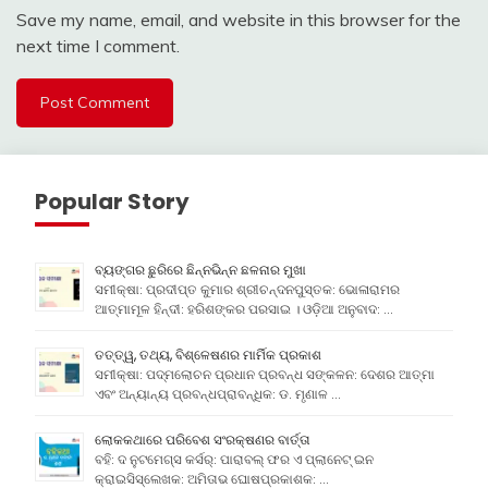
Save my name, email, and website in this browser for the
next time I comment.
Popular Story
ବ୍ୟଙ୍ଗର ଛୁରିରେ ଛିନ୍ନଭିନ୍ନ ଛଳନାର ମୁଖା
ସମୀକ୍ଷା: ପ୍ରଦୀପ୍ତ କୁମାର ଶ୍ରୀଚନ୍ଦନପୁସ୍ତକ: ଭୋଳାରାମର
ଆତ୍ମାମୂଳ ହିନ୍ଦୀ: ହରିଶଙ୍କର ପରସାଇ । ଓଡ଼ିଆ ଅନୁବାଦ: …
ତତ୍ତ୍ୱ, ତଥ୍ୟ, ବିଶ୍ଳେଷଣର ମାର୍ମିକ ପ୍ରକାଶ
ସମୀକ୍ଷା: ପଦ୍ମଲୋଚନ ପ୍ରଧାନ ପ୍ରବନ୍ଧ ସଙ୍କଳନ: ଦେଶର ଆତ୍ମା
ଏବଂ ଅନ୍ୟାନ୍ୟ ପ୍ରବନ୍ଧପ୍ରାବନ୍ଧିକ: ଡ. ମୃଣାଳ …
ଲୋକକଥାରେ ପରିବେଶ ସଂରକ୍ଷଣର ବାର୍ତ୍ତା
ବହି: ଦ ନୁଟମେଗ୍ସ କର୍ସର୍: ପାରାବଲ୍ ଫର ଏ ପ୍ଲାନେଟ୍ ଇନ
କ୍ରାଇସିସ୍ଲେଖକ: ଅମିତାଭ ଘୋଷପ୍ରକାଶକ: …