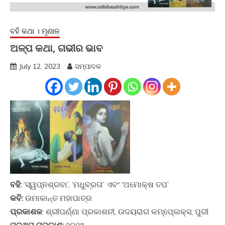
ବହି କଥା । ମୃଣାଳ
ଅଳ୍ପ କଥା, ଗଭୀର ଭାବ
July 12, 2023
ସମ୍ପାଦକ
ବହି:
‘ସ୍ୱପ୍ନଶ୍ରବା’, ‘ମଧୁବ୍ରତା’ ଏବଂ ‘ଅମୋକ୍ଷ ତପ’
କବି:
ଉମାକାନ୍ତ ମହାପାତ୍ର
ପ୍ରକାଶକ
: ଶ୍ରୀପର୍ଣ୍ଣା ପ୍ରକାଶନୀ, ଉଦୟରାଗ କମ୍ପେ୍ଲକ୍ସ, ପୁରୀ