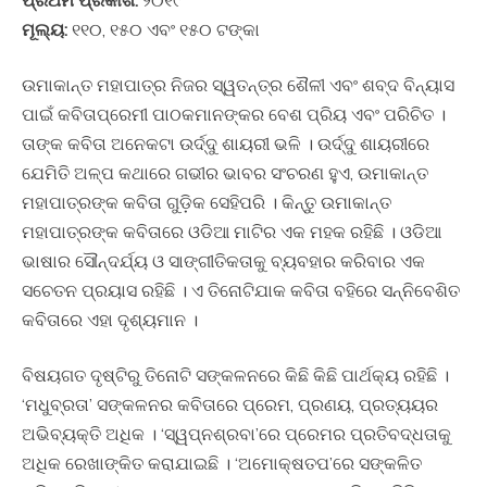
ପ୍ରଥମ ପ୍ରକାଶ:
୨୦୧୯
ମୂଲ୍ୟ:
୧୧୦, ୧୫୦ ଏବଂ ୧୫୦ ଟଙ୍କା
ଉମାକାନ୍ତ ମହାପାତ୍ର ନିଜର ସ୍ୱତନ୍ତ୍ର ଶୈଳୀ ଏବଂ ଶବ୍ଦ ବିନ୍ୟାସ
ପାଇଁ କବିତାପ୍ରେମୀ ପାଠକମାନଙ୍କର ବେଶ ପ୍ରିୟ ଏବଂ ପରିଚିତ ।
ତାଙ୍କ କବିତା ଅନେକଟା ଉର୍ଦ୍ଦୁ ଶାୟରୀ ଭଳି । ଉର୍ଦ୍ଦୁ ଶାୟରୀରେ
ଯେମିତି ଅଳ୍ପ କଥାରେ ଗଭୀର ଭାବର ସଂଚରଣ ହୁଏ, ଉମାକାନ୍ତ
ମହାପାତ୍ରଙ୍କ କବିତା ଗୁଡ଼ିକ ସେହିପରି । କିନ୍ତୁ ଉମାକାନ୍ତ
ମହାପାତ୍ରଙ୍କ କବିତାରେ ଓଡିଆ ମାଟିର ଏକ ମହକ ରହିଛି । ଓଡିଆ
ଭାଷାର ସୌନ୍ଦର୍ଯ୍ୟ ଓ ସାଙ୍ଗୀତିକତାକୁ ବ୍ୟବହାର କରିବାର ଏକ
ସଚେତନ ପ୍ରୟାସ ରହିଛି । ଏ ତିନୋଟିଯାକ କବିତା ବହିରେ ସନ୍ନିବେଶିତ
କବିତାରେ ଏହା ଦୃଶ୍ୟମାନ ।
ବିଷୟଗତ ଦୃଷ୍ଟିରୁ ତିନୋଟି ସଙ୍କଳନରେ କିଛି କିଛି ପାର୍ଥକ୍ୟ ରହିଛି ।
‘ମଧୁବ୍ରତା’ ସଙ୍କଳନର କବିତାରେ ପ୍ରେମ, ପ୍ରଣୟ, ପ୍ରତ୍ୟୟର
ଅଭିବ୍ୟକ୍ତି ଅଧିକ । ‘ସ୍ୱପ୍ନଶ୍ରବା’ରେ ପ୍ରେମର ପ୍ରତିବଦ୍ଧତାକୁ
ଅଧିକ ରେଖାଙ୍କିତ କରାଯାଇଛି । ‘ଅମୋକ୍ଷତପ’ରେ ସଙ୍କଳିତ