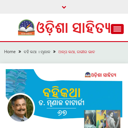
Skip
to
content
ଓଡ଼ିଆ ଇ-ସାହିତ୍ୟକୁ ଆଗକୁ ନେବାକୁ ଏକ ନୂଆ ପ୍ରଚେଷ୍ଠା
ଓଡ଼ିଶା ସାହିତ୍ୟ
Home
ବହି କଥା । ମୃଣାଳ
ଅଳ୍ପ କଥା, ଗଭୀର ଭାବ