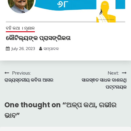
ବହି କଥା । ମୃଣାଳ
କୌଟିଲ୍ୟଙ୍କ ପ୍ରାସଙ୍ଗିକତା
July 26, 2023
ସମ୍ପାଦକ
Post
Previous:
Next:
ରାଜ୍ୟସ୍ତରୀୟ କବିତା ଆସର
ସାରସ୍ଵତ ସାଧକ ଦାଶରଥି
navigation
ପଟ୍ଟନାୟକ
One thought on “
ଅଳ୍ପ କଥା, ଗଭୀର
ଭାବ
”