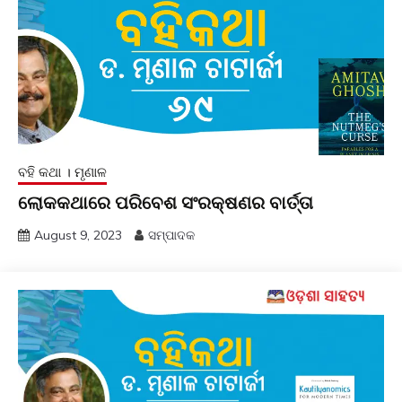
ବହି କଥା । ମୃଣାଳ
ଲୋକକଥାରେ ପରିବେଶ ସଂରକ୍ଷଣର ବାର୍ତ୍ତା
August 9, 2023
ସମ୍ପାଦକ