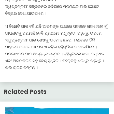
‘ସ୍ୱପ୍ନଶ୍ରବା’ ସଙ୍କଳନର କବିତାରେ ପ୍ରଣୟର ଆଉ ଗୋଟେ
ବିସ୍ତାର ଦେଖାଯାଇପାରେ ।
ଏ ତିନୋଟି ଯାକ ବହି ଯଦି ଆପଣଙ୍କ ପାଖରେ ପହଞ୍ଚେ ତାହାହେଲେ ମୁଁ
ଆପଣଙ୍କୁ ପରାମର୍ଶ ଦେବି ପ୍ରଥମେ ‘ମଧୁବ୍ରତା’ ପଢ଼ନ୍ତୁ, ତାପରେ
‘ସ୍ୱପ୍ନଶ୍ରବା’ ଆଉ ଶେଷକୁ ‘ଅମୋକ୍ଷତପ’ । ଜୀବନର ତିନି
ପାହାଚର ଗୋଟେ ଆମେଜ ଏ କବିତା ବହିଗୁଡିକରେ ପାଇଯିବେ ।
ପ୍ରକାଶନର ମାନ ଅତ୍ୟନ୍ତ ଉନ୍ନତ । ବହିଗୁଡିକର ଛାପା, ବନ୍ଧେଇ
ଏବଂ ଅଳଙ୍କରଣ ସବୁ ବେଶ୍ ସୁନ୍ଦର । ବହିଗୁଡିକୁ ଧରନ୍ତୁ, ପଢ଼ନ୍ତୁ ।
ଭଲ ଲାଗିବ ନିଶ୍ଚୟ ।
Related Posts