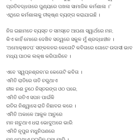
ପ୍ରତିବଦ୍ଧତାରେ ପୁଣ୍ୟରେ ପଖଳା ସାମାଜିକ କର୍ମଶାଳା ।”
ଏଥିରେ କର୍ମଶାଳାକୁ ତୀକ୍ଷ୍ଣ ବ୍ୟଙ୍ଗ କରାଯାଇଛି ।
ନିଜ ଇଛାମତେ ବ୍ୟସ୍ତ ତ ସମସ୍ତେ ଆପଣା ସ୍ୱାର୍ଥରେ ମନ,
କିଏ କାହିଁ ମୋରେ ଦେଖିବ ସତ୍ୱରେ ସକୁଳ ମୁଁ ଶ୍ରଦ୍ଧାହୀନ ।
‘ଅମୋକ୍ଷତପ’ ସଙ୍କଳନର କେତୋଟି କବିତାରେ ଗୋଟେ ଉଦାସୀ ଭାବ
ମଧ୍ୟ ପାଠକ ଲକ୍ଷ କରିପାରିବେ ।
ଏବେ ‘ସ୍ୱପ୍ନଶ୍ରବା’ର କେତୋଟି କବିତା ।
ଏମିତି ରାତିରେ ତାତି ଚରୁଥାଏ
ନୀଳ ନଈ ତୁଠେ ନିସ୍ତରଙ୍ଗ ଓଠ ପରେ,
ଏମିତି ରତିଏ ସପନ ପାଇଁକି
ରତିର ନିଶ୍ୱାସେ ରାତି ନିଛାବର କରେ ।
ଏମିିତି ଅକାଳେ ଆକୁଳ ଆତୁରେ
ମନ ନାଚୁଥାଏ ଧରା ଭୋଦୁଅରେ ଭାରି
ଏମିତି ନୂପୁର ମଧୁନିପଣରେ
ମହୁ ଝରୁଥାଏ ଚଇତିକୁ ଚୁମା ମାରି ।