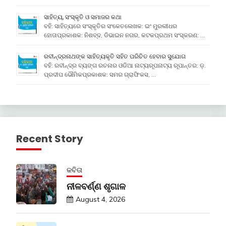
ସାହିତ୍ୟ, ସଂସ୍କୃତି ଓ ସମାଜର କଥା
ବହି: ସାହିତ୍ୟରେ ସଂସ୍କୃତିର ସଂକେତଲେଖକ: ଇଂ ମୁରଲୀଧର
ହୋତାପ୍ରକାଶକ: ନିଶବ୍ଦ, ଡିଭାଇନ ନଗର, କଟକପ୍ରଥମ ସଂସ୍କରଣ: …
ରବୀନ୍ଦ୍ରନାଥଙ୍କ ସାହିତ୍ୟକୃତି ସହିତ ପରିଚିତ ହେବାର ସୁଯୋଗ
ବହି: ରବୀନ୍ଦ୍ର ବ୍ୟଙ୍ଗ ରଚନାର ଓଡିଆ ନାଟ୍ୟରୂପନାଟ୍ୟ ରୂପାନ୍ତର: ଡ଼.
ପ୍ରଦୀପ ଭୌମିକପ୍ରକାଶକ: ସମର ଗ୍ରାଫିକସ, …
Recent Story
କବିତା
ନୀଳବର୍ଣ୍ଣ ଶୃଗାଳ
August 4, 2026