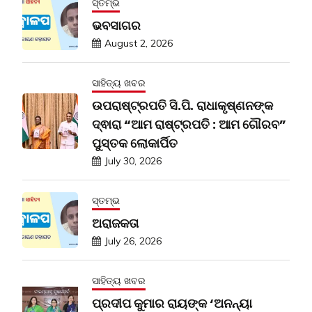
ସ୍ତମ୍ଭ
ଭବସାଗର
August 2, 2026
ସାହିତ୍ୟ ଖବର
ଉପରାଷ୍ଟ୍ରପତି ସି.ପି. ରାଧାକୃଷ୍ଣନଙ୍କ
ଦ୍ଵାରା “ଆମ ରାଷ୍ଟ୍ରପତି : ଆମ ଗୌରବ”
ପୁସ୍ତକ ଲୋକାର୍ପିତ
July 30, 2026
ସ୍ତମ୍ଭ
ଅରାଜକତା
July 26, 2026
ସାହିତ୍ୟ ଖବର
ପ୍ରଦୀପ କୁମାର ରାୟଙ୍କ ‘ଅନନ୍ୟା