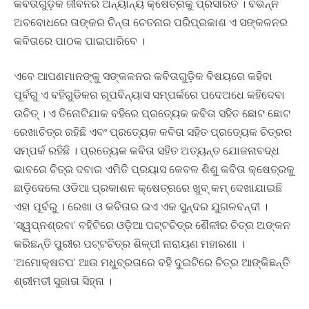
କବିତାଗୁଡ଼ିକ ଜୀବନର ଅନ୍ୟାନ୍ୟ କ୍ଷେତ୍ରକୁ ପ୍ରସାରିତ । ବିଭିନ୍ନ
ଅବବୋଧରେ ତାଙ୍କର ଚିନ୍ତା ଚେତନାର ପରିପ୍ରକାଶ ଏ ସଙ୍କଳନର
କବିତାରେ ପାଠକ ପାଇପାରିବେ ।
ଏବେ ଆପଣମାନଙ୍କୁ ସଙ୍କଳନର କବିତାଗୁଡ଼ିକ ବିଷୟରେ କହିବା
ପୂର୍ବରୁ ଏ ବହିଗୁଡିକର ରୂପବିନ୍ୟାସ ସମ୍ପର୍କରେ ପଦେଅଧେ କହିଦେବା
ଉଚିତ୍ । ଏ ତିନୋଟିଯାକ ବହିରେ ପ୍ରତ୍ୟେକ କବିତା ସହିତ ଛୋଟ ଛୋଟ
ରେଖାଚିତ୍ର ରହିଛି ଏବଂ ପ୍ରତ୍ୟେକ କବିତା ସହିତ ପ୍ରତ୍ୟେକ ଚିତ୍ରର
ସମ୍ପର୍କ ରହିଛି । ପ୍ରତ୍ୟେକ କବିତା ସହିତ ଅତ୍ୟନ୍ତ ଯୋଜନାବଦ୍ଧ
ଭାବରେ ଚିତ୍ର ଦବାର ଏମିତି ପ୍ରୟାସ କେବଳ ଶିଶୁ କବିତା କ୍ଷେତ୍ରକୁ
ଛାଡ଼ିଦେଲେ ଓଡିଆ ପ୍ରକାଶନ କ୍ଷେତ୍ରରେ ଖୁବ୍ କମ୍ ଦେଖାଯାଇଛି
ଏହା ପୂର୍ବରୁ । ରେଖା ଓ କବିତାର ଇଏ ଏକ ସୁନ୍ଦର ଯୁଗଳବନ୍ଦୀ ।
‘ସ୍ୱପ୍ନଶ୍ରବା’ ବହିଟିରେ ଓଡ଼ିଆ ପଟ୍ଟଚିତ୍ର ଶୈଳୀର ଚିତ୍ର ଅଙ୍କନ
କରିଛନ୍ତି ପୁରୀର ପଟ୍ଟଚିତ୍ର ଶିଳ୍ପୀ ନାରାୟଣ ମହାରଣା ।
‘ଅମୋକ୍ଷତପ’ ଆଉ ମଧୁବ୍ରତାରେ ବହି ଦୁଇଟିରେ ଚିତ୍ର ଆଙ୍କିଛନ୍ତି
ଶ୍ରୀମତୀ ସୁଜାତା ସିହ୍ନା ।