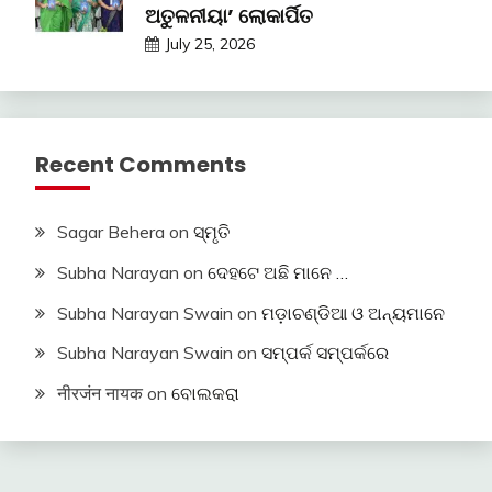
ଅତୁଳନୀୟା’ ଲୋକାର୍ପିତ
July 25, 2026
Recent Comments
Sagar Behera
on
ସ୍ମୃତି
Subha Narayan
on
ଦେହଟେ ଅଛି ମାନେ …
Subha Narayan Swain
on
ମଡ଼ାଚଣ୍ଡିଆ ଓ ଅନ୍ୟମାନେ
Subha Narayan Swain
on
ସମ୍ପର୍କ ସମ୍ପର୍କରେ
नीरजंन नायक
on
ବୋଲକରା