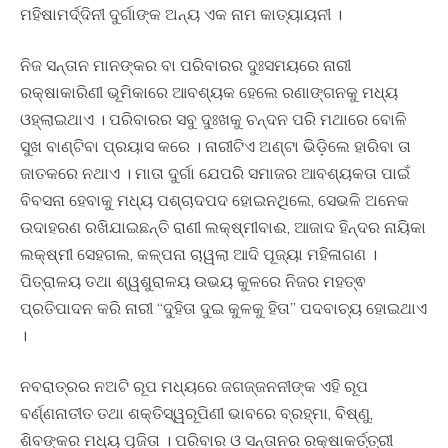
ମହିଷାମର୍ଦ୍ଦିନୀ ଦୁର୍ଗାଙ୍କ ଅନ୍ୟ ଏକ ନାମ କାତ୍ୟାୟନୀ ।
ନିଜ ସନ୍ତାନ ମାନଙ୍କର ବା ପରିବାରର ଦୁଃସମୟରେ ନାରୀ
ରକ୍ଷାକାରିଣୀ ଭୂମିକାରେ ଆବଶ୍ୟକ ହେଲେ ରଣାଙ୍ଗନକୁ ମଧ୍ୟ
ଓହ୍ଲାଇଥାଏ । ପରିବାରର ସବୁ ଦୁଃଖକୁ ଚନ୍ଦନ ପରି ମଥାରେ ବୋଳି
ସୁଖ ବାଣ୍ଟିବା ପ୍ରୟାସ କରେ । ନାରୀଟିଏ ଅଣ୍ଟା ଭିଡ଼ିଲେ ହାରିବା ତା
ଜାତକରେ ନଥାଏ । ମାତା ଦୁର୍ଗା ଯେପରି ସମାଜର ଆବଶ୍ୟକତା ପାଇଁ
ବିବସନା ହେବାକୁ ମଧ୍ୟ ପଶ୍ଚାଦପଦ ହୋଇନଥିଲେ, ସେଭଳି ଅନେକ
ଉଦାହରଣ ରଖିଯାଇଛନ୍ତି ରାଣୀ ଲକ୍ଷ୍ମୀବାଈ, ଆଜାଦ ହିନ୍ଦର ନାୟିକା
ଲକ୍ଷ୍ମୀ ସେହଗଲ, କଳ୍ପନା ଚାୱଲା ଆଦି ପୂଜ୍ୟା ମହିଳାଗଣ ।
ପିତ୍ରାଳୟ ତଥା ଶ୍ୱଶୁରାଳୟ ଉଭୟ କୁଳରେ ନିଜର ମହତ୍ଵ
ପ୍ରତିପାଦନ କରି ନାରୀ “ଦୁହିତା ଦୁଇ କୁଳକୁ ହିତା” ପଦବାଚ୍ୟ ହୋଇଥାଏ
।
ନବରାତ୍ରର ନଅଟି ରୂପ ମଧ୍ୟରେ ଜଗଜ୍ଜନନୀଙ୍କ ଏହି ରୂପ
ବର୍ଣ୍ଣନାତୀତ ତଥା ଶକ୍ତିସ୍ୱରୂପିଣୀ ଭାବରେ ବ୍ରହ୍ମା, ବିଷ୍ଣୁ,
ଶିବଙ୍କର ମଧ୍ୟ ପୂଜିତା । ପରିବାର ଓ ସନ୍ତାନର ରକ୍ଷାକର୍ତ୍ତ୍ରୀ