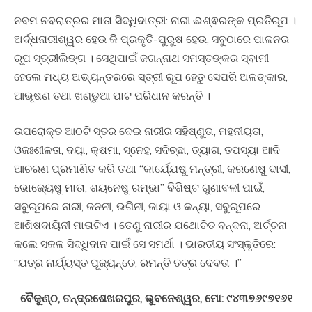
ନବମ ନବରାତ୍ରର ମାତା ସିଦ୍ଧିଦାତ୍ରୀ: ନାରୀ ଈଶ୍ଵରଙ୍କ ପ୍ରତିରୂପ ।
ଅର୍ଦ୍ଧନାରୀଶ୍ୱର ହେଉ କି ପ୍ରକୃତି-ପୁରୁଷ ହେଉ, ସବୁଠାରେ ପାଳନର
ରୂପ ସ୍ତ୍ରୀଲିଙ୍ଗ । ସେଥିପାଇଁ ଜଗନ୍ନାଥ ସମସ୍ତଙ୍କର ସ୍ବାମୀ
ହେଲେ ମଧ୍ୟ ଅଭ୍ୟନ୍ତରରେ ସ୍ତ୍ରୀ ରୂପ ହେତୁ ସେପରି ଅଳଙ୍କାର,
ଆଭୂଷଣ ତଥା ଖଣ୍ଡୁଆ ପାଟ ପରିଧାନ କରନ୍ତି ।
ଉପରୋକ୍ତ ଆଠଟି ସ୍ତର ଦେଇ ନାରୀର ସହିଷ୍ଣୁତା, ମହନୀୟତା,
ଓଜଃଶୀଳତା, ଦୟା, କ୍ଷମା, ସ୍ନେହ, ସଦିଚ୍ଛା, ତ୍ୟାଗ, ତପସ୍ୟା ଆଦି
ଆଚରଣ ପ୍ରମାଣିତ କରି ତଥା “କାର୍ଯ୍ଯେଷୁ ମନ୍ତ୍ରୀ, କରଣେଷୁ ଦାସୀ,
ଭୋଜ୍ୟେଷୁ ମାତା, ଶୟନେଷୁ ରମ୍ଭା” ବିଶିଷ୍ଟ ଗୁଣାବଳୀ ପାଇଁ,
ସବୁରୂପରେ ନାରୀ; ଜନନୀ, ଭଗିନୀ, ଜାୟା ଓ କନ୍ୟା, ସବୁରୂପରେ
ଆଶିଷଦାୟିନୀ ମାତାଟିଏ । ତେଣୁ ନାରୀର ଯଥୋଚିତ ବନ୍ଦନା, ଅର୍ଚ୍ଚନା
କଲେ ସକଳ ସିଦ୍ଧିଦାନ ପାଇଁ ସେ ସମର୍ଥା । ଭାରତୀୟ ସଂସ୍କୃତିରେ:
“ଯତ୍ର ନାର୍ଯ୍ୟସ୍ତ ପୂଜ୍ୟନ୍ତେ, ରମନ୍ତି ତତ୍ର ଦେବତା ।”
ବୈକୁଣ୍ଠ, ଚନ୍ଦ୍ରଶେଖରପୁର, ଭୁବନେଶ୍ୱର, ମୋ: ୯୪୩୭୬୯୭୧୬୧