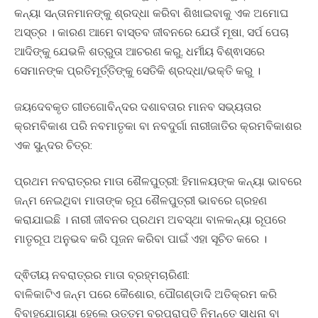
କନ୍ୟା ସନ୍ତାନମାନଙ୍କୁ ଶ୍ରଦ୍ଧା କରିବା ଶିଖାଇବାକୁ ଏକ ଅମୋଘ
ଅସ୍ତ୍ର । କାରଣ ଆମେ ବାସ୍ତବ ଜୀବନରେ ଯେଉଁ ମୂଷା, ସର୍ପ ପେଚା
ଆଦିଙ୍କୁ ଯେଭଳି ଶତ୍ରୁତା ଆଚରଣ କରୁ, ଧର୍ମୀୟ ବିଶ୍ଵାସରେ
ସେମାନଙ୍କ ପ୍ରତିମୂର୍ତ୍ତିଙ୍କୁ ସେତିକି ଶ୍ରଦ୍ଧା/ଭକ୍ତି କରୁ ।
ଜୟଦେବକୃତ ଗୀତଗୋବିନ୍ଦର ଦଶାବତାର ମାନବ ସଭ୍ୟତାର
କ୍ରମବିକାଶ ପରି ନବମାତୃକା ବା ନବଦୁର୍ଗା ନାରୀଜାତିର କ୍ରମବିକାଶର
ଏକ ସୁନ୍ଦର ଚିତ୍ର:
ପ୍ରଥମ ନବରାତ୍ରର ମାତା ଶୈଳପୁତ୍ରୀ: ହିମାଳୟଙ୍କ କନ୍ୟା ଭାବରେ
ଜନ୍ମ ନେଇଥିବା ମାତାଙ୍କ ରୂପ ଶୈଳପୁତ୍ରୀ ଭାବରେ ଗ୍ରହଣ
କରାଯାଇଛି । ନାରୀ ଜୀବନର ପ୍ରଥମ ଅବସ୍ଥା ବାଳକନ୍ୟା ରୂପରେ
ମାତୃରୂପ ଅନୁଭବ କରି ପୂଜନ କରିବା ପାଇଁ ଏହା ସୂଚିତ କରେ ।
ଦ୍ଵିତୀୟ ନବରାତ୍ରର ମାତା ବ୍ରହ୍ମଚାରିଣୀ:
ବାଳିକାଟିଏ ଜନ୍ମ ପରେ କୈଶୋର, ପୌଗଣ୍ଡାଦି ଅତିକ୍ରମ କରି
ବିବାହଯୋଗ୍ୟା ହେଲେ ଉତ୍ତମ ବରପ୍ରାପ୍ତି ନିମନ୍ତେ ସାଧନା ବା