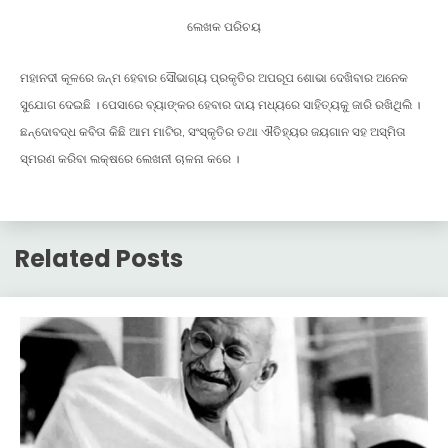
ଲେଖକ ପରିଚୟ
ମହାନଦୀ କୂଳରେ ଜନ୍ମ ହେବାର ସୌଭାଗ୍ୟ ପ୍ରକୃତିର ଅପରୂପ ଶୋଭା ଦେଖିବାର ଅନେକ
ସୁଯୋଗ ଦେଇଛି । ପେସାରେ ବ୍ୟାଙ୍କର ହେବାର ଦାୟ ମଧ୍ୟରେ ସାହିତ୍ୟକୁ ଜାରି ରଖିଥିଲି ।
ଛନ୍ଦୋବଦ୍ଧ କବିତା କିଛି ଆମ ମାଟିର, ସଂସ୍କୃତିର ତଥା ଐତିହ୍ୟର ଜୟଗାନ ସହ ଅସ୍ମିତା
ସ୍ମରଣ କରିବା ଲକ୍ଷରେ ଲେଖନୀ ଚାଳନା କରେ ।
Related Posts