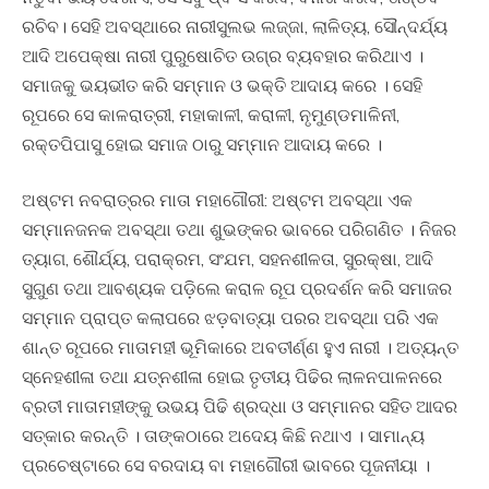
ରଚିବ। ସେହି ଅବସ୍ଥାରେ ନାରୀସୁଲଭ ଲଜ୍ଜା, ଲାଳିତ୍ୟ, ସୌନ୍ଦର୍ଯ୍ୟ
ଆଦି ଅପେକ୍ଷା ନାରୀ ପୁରୁଷୋଚିତ ଉଗ୍ର ବ୍ୟବହାର କରିଥାଏ ।
ସମାଜକୁ ଭୟଭୀତ କରି ସମ୍ମାନ ଓ ଭକ୍ତି ଆଦାୟ କରେ । ସେହି
ରୂପରେ ସେ କାଳରାତ୍ରୀ, ମହାକାଳୀ, କରାଳୀ, ନୃମୁଣ୍ଡମାଳିନୀ,
ରକ୍ତପିପାସୁ ହୋଇ ସମାଜ ଠାରୁ ସମ୍ମାନ ଆଦାୟ କରେ ।
ଅଷ୍ଟମ ନବରାତ୍ରର ମାତା ମହାଗୌରୀ: ଅଷ୍ଟମ ଅବସ୍ଥା ଏକ
ସମ୍ମାନଜନକ ଅବସ୍ଥା ତଥା ଶୁଭଙ୍କର ଭାବରେ ପରିଗଣିତ । ନିଜର
ତ୍ୟାଗ, ଶୌର୍ଯ୍ୟ, ପରାକ୍ରମ, ସଂଯମ, ସହନଶୀଳତା, ସୁରକ୍ଷା, ଆଦି
ସୁଗୁଣ ତଥା ଆବଶ୍ୟକ ପଡ଼ିଲେ କରାଳ ରୂପ ପ୍ରଦର୍ଶନ କରି ସମାଜର
ସମ୍ମାନ ପ୍ରାପ୍ତ କଲାପରେ ଝଡ଼ବାତ୍ୟା ପରର ଅବସ୍ଥା ପରି ଏକ
ଶାନ୍ତ ରୂପରେ ମାତାମହୀ ଭୂମିକାରେ ଅବତୀର୍ଣ୍ଣ ହୁଏ ନାରୀ । ଅତ୍ୟନ୍ତ
ସ୍ନେହଶୀଳା ତଥା ଯତ୍ନଶୀଳା ହୋଇ ତୃତୀୟ ପିଢିର ଲାଳନପାଳନରେ
ବ୍ରତୀ ମାତାମହୀଙ୍କୁ ଉଭୟ ପିଢି ଶ୍ରଦ୍ଧା ଓ ସମ୍ମାନର ସହିତ ଆଦର
ସତ୍କାର କରନ୍ତି । ତାଙ୍କଠାରେ ଅଦେୟ କିଛି ନଥାଏ । ସାମାନ୍ୟ
ପ୍ରଚେଷ୍ଟାରେ ସେ ବରଦାୟ ବା ମହାଗୌରୀ ଭାବରେ ପୂଜନୀୟା ।