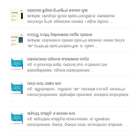
ବ୍ୟଙ୍ଗର ଛୁରିରେ ଛିନ୍ନଭିନ୍ନ ଛଳନାର ମୁଖା
ସମୀକ୍ଷା: ପ୍ରଦୀପ୍ତ କୁମାର ଶ୍ରୀଚନ୍ଦନପୁସ୍ତକ: ଭୋଳାରାମର
ଆତ୍ମାମୂଳ ହିନ୍ଦୀ: ହରିଶଙ୍କର ପରସାଇ । ଓଡ଼ିଆ ଅନୁବାଦ: …
ତତ୍ତ୍ୱ, ତଥ୍ୟ, ବିଶ୍ଳେଷଣର ମାର୍ମିକ ପ୍ରକାଶ
ସମୀକ୍ଷା: ପଦ୍ମଲୋଚନ ପ୍ରଧାନ ପ୍ରବନ୍ଧ ସଙ୍କଳନ: ଦେଶର ଆତ୍ମା
ଏବଂ ଅନ୍ୟାନ୍ୟ ପ୍ରବନ୍ଧପ୍ରାବନ୍ଧିକ: ଡ. ମୃଣାଳ …
ଲୋକକଥାରେ ପରିବେଶ ସଂରକ୍ଷଣର ବାର୍ତ୍ତା
ବହି: ଦ ନୁଟମେଗ୍ସ କର୍ସର୍: ପାରାବଲ୍ ଫର ଏ ପ୍ଲାନେଟ୍ ଇନ
କ୍ରାଇସିସ୍ଲେଖକ: ଅମିତାଭ ଘୋଷପ୍ରକାଶକ: …
ଅଳ୍ପ କଥା, ଗଭୀର ଭାବ
ବହି: ‘ସ୍ୱପ୍ନଶ୍ରବା’, ‘ମଧୁବ୍ରତା’ ଏବଂ ‘ଅମୋକ୍ଷ ତପ’କବି: ଉମାକାନ୍ତ
ମହାପାତ୍ରପ୍ରକାଶକ: ଶ୍ରୀପର୍ଣ୍ଣା ପ୍ରକାଶନୀ, ଉଦୟରାଗ କମ୍ପେ୍ଲକ୍ସ,
…
ସାହିତ୍ୟ, ସଂସ୍କୃତି ଓ ସମାଜର କଥା
ବହି: ସାହିତ୍ୟରେ ସଂସ୍କୃତିର ସଂକେତଲେଖକ: ଇଂ ମୁରଲୀଧର
ହୋତାପ୍ରକାଶକ: ନିଶବ୍ଦ, ଡିଭାଇନ ନଗର, କଟକପ୍ରଥମ ସଂସ୍କରଣ: …