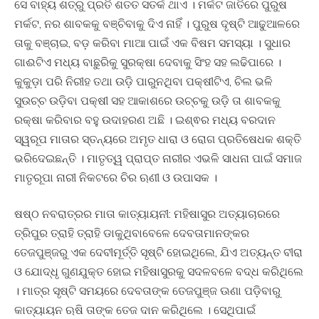
ସେ ବାହ୍ୟ ଶତ୍ରୁ ପ୍ରତି ଶତତ ସତର୍କ ଥାଏ । ମର୍କଟ ଜାତିରେ ପୁରୁଷ
ମର୍କଟ, ନର ଶାବକକୁ ବଞ୍ଚିବାକୁ ଦିଏ ନାହିଁ । ପୁରୁଷ ଦୃଷ୍ଟି ଆଢୁଆଳରେ
ତାକୁ ବଞ୍ଚାଇ, ବଡ଼ କରିବା ମାଆ ପାଇଁ ଏକ ବିଷମ ସମସ୍ୟା । ସୁଧାର
ଗାଈଟିଏ ମଧ୍ୟ ବାଛୁରିକୁ ସୁରକ୍ଷା ଦେବାକୁ ସିଂହ ସହ ଲଢିପାରେ ।
କୁକୁଡ଼ା ପରି ନିରୀହ ତଥା ଉଡ଼ି ପାରୁନଥିବା ପକ୍ଷୀଟିଏ, ଚିଲ ଭଳି
ସୁଉଚ୍ଚ ଉଡ଼ିବା ପକ୍ଷୀ ସହ ଆକାଶରେ ଉଚ୍ଚକୁ ଉଡ଼ି ତା ଶାବକକୁ
ରକ୍ଷା କରିବାର ବହୁ ଉଦାହରଣ ଅଛି । ଇଶ୍ଵର ମଧ୍ୟ ବରଦାନ
ସ୍ୱରୂପ ମାତାର ସ୍ତନ୍ୟରେ ଅମୃତ ଧାରା ଓ ରୋଗ ପ୍ରତିଷେଧକ ଶକ୍ତି
ଭରିଦେଇଛନ୍ତି । ମାତୃତ୍ୱ ପ୍ରାପ୍ତ ନାରୀର ଏଭଳି ସାଧନା ପାଇଁ ସମାଜ
ମାତୃରୂପା ନାରୀ ନିକଟରେ ଚିର ଋଣୀ ଓ ଉପାସକ ।
ଷଷ୍ଠ ନବରାତ୍ରର ମାତା କାତ୍ୟାୟନୀ: ମହିଷାସୁର ଅତ୍ୟାଚାରରେ
ତ୍ରିପୁର ତ୍ରାହି ତ୍ରାହି ଡାକୁଥିବାବେଳେ ଦେବତାମାନଙ୍କର
ତେଜପୁଞ୍ଜରୁ ଏକ ଦେବୀମୂର୍ତ୍ତି ସୃଷ୍ଟି ହୋଇଥିଲେ, ଯିଏ ଅତ୍ୟନ୍ତ ବୀରା
ଓ ଯୋଦ୍ଧୃ ଗୁଣଯୁକ୍ତ ହୋଇ ମହିଷାସୁରକୁ ସଦଳବଳେ ବଦ୍ଧ କରିଥିଲେ
। ମାତ୍ର ସୃଷ୍ଟି ସମୟରେ ଦେବତାଙ୍କ ତେଜପୁଞ୍ଜ ଊଣା ପଡ଼ିବାରୁ
କାତ୍ୟାୟନ ଋଷି ତାଙ୍କ ତେଜ ଦାନ କରିଥିଲେ । ସେଥିପାଇଁ