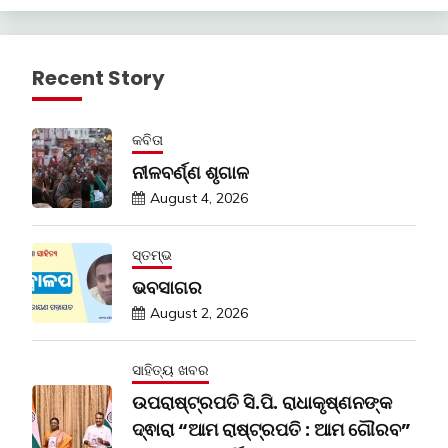
Recent Story
କବିତା
ନୀଳବର୍ଣ୍ଣ ଶୃଗାଳ
August 4, 2026
ସ୍ତମ୍ଭ
ଭବସାଗର
August 2, 2026
ସାହିତ୍ୟ ଖବର
ଉପରାଷ୍ଟ୍ରପତି ସି.ପି. ରାଧାକୃଷ୍ଣନଙ୍କ
ଦ୍ଵାରା “ଆମ ରାଷ୍ଟ୍ରପତି : ଆମ ଗୌରବ”