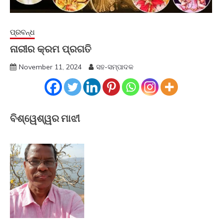
ପ୍ରବନ୍ଧ
ନାରୀର କ୍ରମ ପ୍ରଗତି
November 11, 2024
ସହ-ସମ୍ପାଦକ
ବିଶ୍ୱେଶ୍ୱର ମାଝୀ