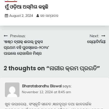
ମୁଁ ଓଡ଼ିଆ ଅସ୍ମିତା କହୁଛି
August 2, 2024
ସହ-ସମ୍ପାଦକ
Post
Previous:
Next:
‘ଷଷ୍ଠ ବ୍ଲାକ୍ ଈଗଲ୍ ବୁକ୍ସ
ଜ୍ୟୋତିର୍ମୟୀ
navigation
ପ୍ରଥମ ବହି ପୁରସ୍କାର-୨୦୨୪’
ପାଇଲେ ରୋଜାଲିନ ମିଶ୍ର
2 thoughts on “
ନାରୀର କ୍ରମ ପ୍ରଗତି
”
Bharatabandhu Biswal
says:
November 12, 2024 at 8:45 am
ଖୁବ ଉପାଦେୟ , ସଂସ୍କୃତି ସଚେତ ,ଜ୍ଞାନଦୃପ୍ତ ତଥା ଭାବଗର୍ଭକ