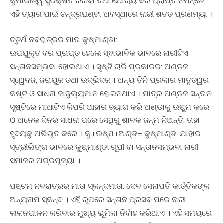
କୁମାରୀତ୍ୱ ସୁରକ୍ଷିତ ରଖିବା ତଥା ଯୋଗ୍ୟ ବର ପ୍ରାପ୍ତି ନିମନ୍ତେ
ଏହି ତ୍ୟାଗ ପାଇଁ ଚନ୍ଦ୍ରଘଣ୍ଟା ଅବସ୍ଥାରେ ନାରୀ ଶତତ ପ୍ରଣମ୍ୟା ।
ଚତୁର୍ଥ ନବରାତ୍ରର ମାତା କୁଷ୍ମାଣ୍ଡା:
ଉପଯୁକ୍ତ ବର ପ୍ରାପ୍ତ ହେଲେ ସ୍ଵାଭାବିକ ଭାବରେ ନାରୀଟିଏ
ସନ୍ତାନସମ୍ଭବା ହୋଇଥାଏ । ସୃଷ୍ଟି ଚାରି ପ୍ରକାରର: ଅଣ୍ଡଜ,
ସ୍ୱେଦଜ, ଜରାୟୁଜ ତଥା ଉଦ୍ଭିଦଜ । ଅନ୍ୟ ତିନି ପ୍ରକାର ମାତୃତ୍ୱର
କଷ୍ଟ ଓ ସାଧନା ଜାଜୁଲ୍ୟମାନ ହୋଇନଥାଏ । ମାତ୍ର ଅଣ୍ଡଜ ସନ୍ତାନ
ସୃଷ୍ଟିରେ ମାଆଟିଏ କିପରି ଆହାର ତ୍ୟାଗ କରି ଅଣ୍ଡାକୁ ଉଷୁମ କରେ
ଓ ଅନେକ ଦିନର ସାଧନା ପରେ ସେଥିରୁ ଶାବକ ଜନ୍ମ ନିଅନ୍ତି, ତାହା
ହୃଦୟକୁ ଅଭିଭୂତ କରେ । କୁ+ଉଷ୍ମ+ଅଣ୍ଡ= କୁଷ୍ମାଣ୍ଡ, ଯାହାର
ସ୍ତ୍ରୀଲିଙ୍ଗ ଭାବରେ କୁଷ୍ମାଣ୍ଡା ରୂପୀ ବା ସନ୍ତାନସମ୍ଭବା ନାରୀ
ସମାଜର ଅଗ୍ରପୂଜ୍ୟା ।
ପଞ୍ଚମ ନବରାତ୍ରର ମାତା ସ୍କନ୍ଦମାତା: ଦେବ ସେନାପତି କାର୍ତ୍ତିକଙ୍କ
ଅନ୍ୟନାମ ସ୍କନ୍ଦ । ଏହି ରୂପରେ ସନ୍ତାନ ପ୍ରସବ ପରେ ନାରୀ
ଲାଳନପାଳନ କରିବାର ମୁଖ୍ୟ ଭୂମିକା ନିର୍ବାହ କରିଥାଏ । ଏହି ସମୟରେ