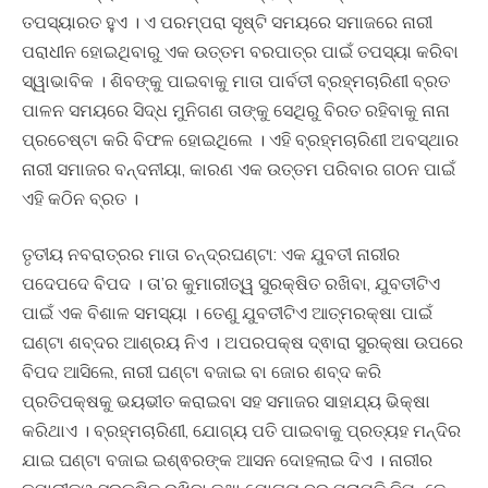
ତପସ୍ୟାରତ ହୁଏ । ଏ ପରମ୍ପରା ସୃଷ୍ଟି ସମୟରେ ସମାଜରେ ନାରୀ
ପରାଧୀନ ହୋଇଥିବାରୁ ଏକ ଉତ୍ତମ ବରପାତ୍ର ପାଇଁ ତପସ୍ୟା କରିବା
ସ୍ୱାଭାବିକ । ଶିବଙ୍କୁ ପାଇବାକୁ ମାତା ପାର୍ବତୀ ବ୍ରହ୍ମଚାରିଣୀ ବ୍ରତ
ପାଳନ ସମୟରେ ସିଦ୍ଧ ମୁନିଗଣ ତାଙ୍କୁ ସେଥିରୁ ବିରତ ରହିବାକୁ ନାନା
ପ୍ରଚେଷ୍ଟା କରି ବିଫଳ ହୋଇଥିଲେ । ଏହି ବ୍ରହ୍ମଚାରିଣୀ ଅବସ୍ଥାର
ନାରୀ ସମାଜର ବନ୍ଦନୀୟା, କାରଣ ଏକ ଉତ୍ତମ ପରିବାର ଗଠନ ପାଇଁ
ଏହି କଠିନ ବ୍ରତ ।
ତୃତୀୟ ନବରାତ୍ରର ମାତା ଚନ୍ଦ୍ରଘଣ୍ଟା: ଏକ ଯୁବତୀ ନାରୀର
ପଦେପଦେ ବିପଦ । ତା’ର କୁମାରୀତ୍ୱ ସୁରକ୍ଷିତ ରଖିବା, ଯୁବତୀଟିଏ
ପାଇଁ ଏକ ବିଶାଳ ସମସ୍ୟା । ତେଣୁ ଯୁବତୀଟିଏ ଆତ୍ମରକ୍ଷା ପାଇଁ
ଘଣ୍ଟା ଶବ୍ଦର ଆଶ୍ରୟ ନିଏ । ଅପରପକ୍ଷ ଦ୍ଵାରା ସୁରକ୍ଷା ଉପରେ
ବିପଦ ଆସିଲେ, ନାରୀ ଘଣ୍ଟା ବଜାଇ ବା ଜୋର ଶବ୍ଦ କରି
ପ୍ରତିପକ୍ଷକୁ ଭୟଭୀତ କରାଇବା ସହ ସମାଜର ସାହାଯ୍ୟ ଭିକ୍ଷା
କରିଥାଏ । ବ୍ରହ୍ମଚାରିଣୀ, ଯୋଗ୍ୟ ପତି ପାଇବାକୁ ପ୍ରତ୍ୟହ ମନ୍ଦିର
ଯାଇ ଘଣ୍ଟା ବଜାଇ ଇଶ୍ଵରଙ୍କ ଆସନ ଦୋହଲାଇ ଦିଏ । ନାରୀର