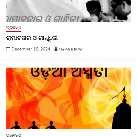
ପ୍ରବନ୍ଧ
ରାମାବତାର ଓ ଗାନ୍ଧିଜୀ
December 18, 2024
ସହ-ସମ୍ପାଦକ
ପ୍ରବନ୍ଧ