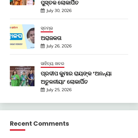
ପୁସ୍ତକ ଲୋକାର୍ପିତ
July 30, 2026
ସ୍ତମ୍ଭ
ଅରାଜକତା
July 26, 2026
ସାହିତ୍ୟ ଖବର
ପ୍ରଦୀପ କୁମାର ରାୟଙ୍କ ‘ଅନନ୍ୟା
ଅତୁଳନୀୟା’ ଲୋକାର୍ପିତ
July 25, 2026
Recent Comments