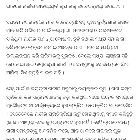
ଭାବରେ ନାରୀର କାତ୍ୟାୟନୀ ରୂପ ତାକୁ ଜଗତବନ୍ଦ୍ୟା କରିଥାଏ ।
ସପ୍ତମ ନବରାତ୍ରୀର ମାତା କାଳରାତ୍ରୀ: ସବୁ ଦୁଃଖ ଦୁର୍ଦ୍ଦଶାର ଗରଳ
ପାନ କରି ପରିବାର ପାଇଁ କଲ୍ୟାଣୀ, ମମତାମୟୀ ଓ ରକ୍ଷାକବଚ
ସାଜିଥିବା ନାରୀର ସାମାନ୍ୟ ଦୋଷ ବା ତୃଟି ନଥାଇ ମଧ୍ୟ ସମାଜ ତା
ଚରିତ୍ରରେ ଲାଞ୍ଛନ ଲଗାଇ ଆନନ୍ଦ ପାଏ । ନାରୀର ମର୍ଯ୍ୟାଦା
ଉଲ୍ଲଙ୍ଘନ କରି ପରିବାରକୁ ସୁରକ୍ଷା ଦେଲେ ମଧ୍ୟ, ଲାଞ୍ଛନା ସହି,
ସେ ହୋଇଉଠେ ଉଗ୍ରରୂପା କାଳୀ । ତା ସମ୍ମୁଖକୁ ସେ ସମୟରେ ଯିଏ
ଆସିଲା, ସିଏ ତ୍ରାହି ପାଇବ ନାହିଁ ।
ସେଥିପାଇଁ କାଳରାତ୍ରୀ ନାରୀର ସବୁଠାରୁ ଭୟଙ୍କର ରୂପ । ନାନା କଷ୍ଟ
ସ୍ଵୀକାର କରି ସନ୍ତାନଗଣଙ୍କୁ ଛିଡ଼ା କରିଥିବା ମାଆ, ଅନେକ ସମୟରେ
ପ୍ରୌଢ଼ତ୍ଵ ବା ବାର୍ଦ୍ଧକ୍ୟରେ ହୁଏ ଲାଞ୍ଛିତା, ଉପେକ୍ଷିତା ବା ଉପହସିତା
। ସେତେବେଳେ ନାରୀର ପ୍ରତିକ୍ରିୟା କଟୁ ହୋଇଥିବାରୁ ସମାଜ କଳିହୁଡ଼ି
(କାଳୀ) ଆଖ୍ୟା ଦେବାକୁ ପଶ୍ଚାତ୍ପଦ ହୁଏ ନାହିଁ । ସେହି ରୂପରେ ମଧ୍ୟ
ନାରୀ ସମସ୍ତଙ୍କୁ ଅବଦମିତ କରେ, ଆଦାୟ କରେ ତାଙ୍କର ପୂଜା,
ନତୁବା ଭୟ ଦେଖାଏ, ସେ ସବୁ ଧ୍ଵଂସ କରିବ, ବିନାଶ କରିବ, ତାଣ୍ଡବ