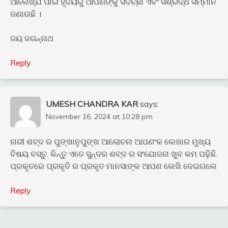
ଆଲେଖ୍ଯ ପାଇଁ ହୃଦୟରୁ ଆପଣଙ୍କୁ ସଦିଚ୍ଛା ଏବଂ ସଶ୍ରଦ୍ଧ ସମ୍ମାନ
ଜଣାଉଛି ।
ଜୟ ଜଗନ୍ନାଥ
Reply
UMESH CHANDRA KAR
says:
November 16, 2024 at 10:28 pm
ନାରୀ ଶବ୍ଦ ର ପୁଙ୍ଖାନୁପୁଙ୍ଖ ଆଲୋଚନା ଆପଣଂକ ଲେଖାର ମୁଖ୍ୟ
ବିଷୟ ବସ୍ତୁ. କିନ୍ତୁ ଏତେ ସୁନ୍ଦର ଶବ୍ଦ ର ସଂଯୋଜନା ଖୁବ କମ ପଢ଼ିଛି.
ପ୍ରକୃତରେ ପ୍ରକୃତି ର ପ୍ରକୃତ ମାନସାଙ୍କ ଆପଣ ଲେଖି ଦେଇଗଲେ
Reply