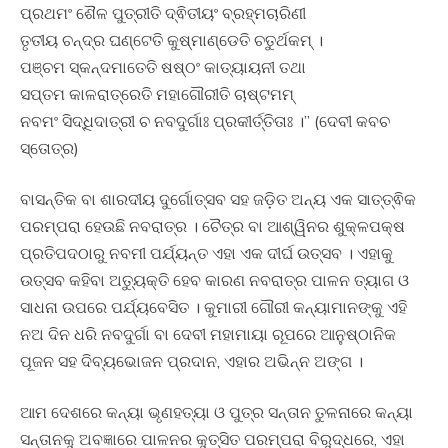
ପ୍ରଥମଂ ଶୈଳ ପୁତ୍ରୀତି ଦ୍ଵିତୀୟଂ ବ୍ରହ୍ମଚାରିଣୀ
ତୃତୀୟ ଚନ୍ଦ୍ର ଘଣ୍ଟେତି କୁଷ୍ମାଣ୍ଡେତି ଚତୁର୍ଥକମ୍ ।
ପଞ୍ଚମ ସ୍କନ୍ଦମାତେତି ଷଷ୍ଠଂ କାତ୍ୟାୟନୀ ତଥା
ସପ୍ତମ କାଳରାତ୍ରେତି ମହାଗୌରୀତି ଚାଷ୍ଟମମ୍
ନବମଂ ସିଦ୍ଧିଦାତ୍ରୀ ଚ ନବଦୁର୍ଗାଃ ପ୍ରକୀର୍ତ୍ତିତାଃ ।” (ଦେବୀ କବଚ
ସ୍ତୋତ୍ର)
ବାସନ୍ତିକ ବା ଶାରଦୀୟ ଦୁର୍ଗୋତ୍ସବ ସହ ଜଡ଼ିତ ଅନ୍ୟ ଏକ ସାତ୍ତ୍ଵିକ
ପରମ୍ପରା ହେଉଛି ନବରାତ୍ର । ଚୈତ୍ର ବା ଆଶ୍ୱିନର ଶୁକ୍ଳପକ୍ଷ
ପ୍ରତିପଦଠାରୁ ନବମୀ ପର୍ଯ୍ୟନ୍ତ ଏହା ଏକ ଦୀର୍ଘ ଉତ୍ସବ । ଏହାକୁ
ଉତ୍ସବ କହିବା ଅତ୍ୟୁକ୍ତି ହେବ କାରଣ ନବରାତ୍ର ପାଳନ ତ୍ୟାଗ ଓ
ସାଧନା ଉପରେ ପର୍ଯ୍ୟବେସିତ । କୁମାରୀ ଗୌରୀ କନ୍ୟାମାନଙ୍କୁ ଏହି
ନଅ ଦିନ ଧରି ନବଦୁର୍ଗା ବା ଦେବୀ ମହାମାୟା ରୂପରେ ଆନୁଷ୍ଠାନିକ
ପୂଜନ ସହ ଦିବ୍ୟଭୋଜନ ପ୍ରଦାନ, ଏହାର ଅଭିନ୍ନ ଅଙ୍ଗ ।
ଆମ ଦେଶରେ କନ୍ୟା ଭୃଣହତ୍ୟା ଓ ପୁତ୍ର ସନ୍ତାନ ତୁଳନାରେ କନ୍ୟା
ସନ୍ତାନକୁ ଅବଜ୍ଞାରେ ପାଳନର କୁତ୍ସିତ ପରମ୍ପରା ବିରୁଦ୍ଧରେ, ଏହା