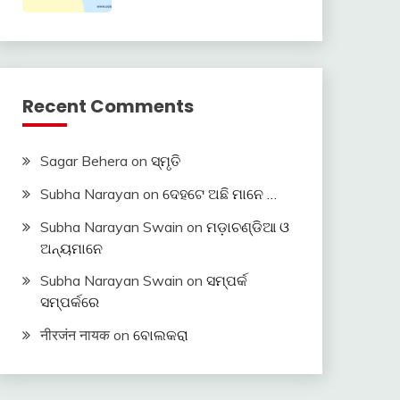
Recent Comments
Sagar Behera
on
ସ୍ମୃତି
Subha Narayan
on
ଦେହଟେ ଅଛି ମାନେ …
Subha Narayan Swain
on
ମଡ଼ାଚଣ୍ଡିଆ ଓ
ଅନ୍ୟମାନେ
Subha Narayan Swain
on
ସମ୍ପର୍କ
ସମ୍ପର୍କରେ
नीरजंन नायक
on
ବୋଲକରା