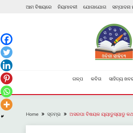
Skip
ଆମ ବିଷୟରେ
ନିୟମାବଳୀ
ଯୋଗାଯୋଗ
ସମ୍ପାଦନା
to
content
ଓଡ଼ିଆ ଇ-ସାହିତ୍ୟକୁ ଆଗକୁ ନେବାକୁ ଏକ ନୂଆ ପ୍ରଚେଷ୍ଠା
ଓଡ଼ିଶା ସାହିତ୍ୟ
ଗଳ୍ପ
କବିତା
ସାହିତ୍ୟ ଖବ
Home
ସ୍ତମ୍ଭ
ଅସରପା ବିଷୟକ ୟ୍ୟାଡୁସ୍ୟାଡୁ କଥ