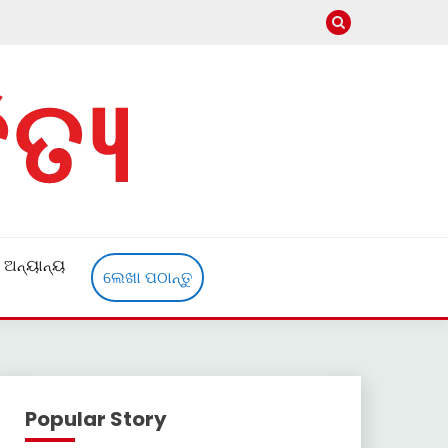
ଅନ୍ୟାନ୍ୟ
ଲେଖା ପଠାନ୍ତୁ
Popular Story