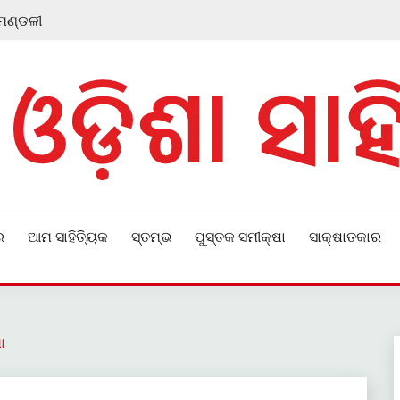
 ମଣ୍ଡଳୀ
ର
ଆମ ସାହିତ୍ୟିକ
ସ୍ତମ୍ଭ
ପୁସ୍ତକ ସମୀକ୍ଷା
ସାକ୍ଷାତକାର
ା