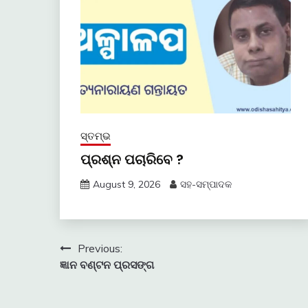
ସ୍ତମ୍ଭ
ପ୍ରଶ୍ନ ପଚାରିବେ ?
August 9, 2026
ସହ-ସମ୍ପାଦକ
Post
Previous:
ଜ୍ଞାନ ବଣ୍ଟନ ପ୍ରସଙ୍ଗ
navigation