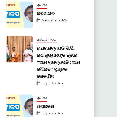
ସ୍ତମ୍ଭ
ଭବସାଗର
August 2, 2026
ସାହିତ୍ୟ ଖବର
ଉପରାଷ୍ଟ୍ରପତି ସି.ପି.
ରାଧାକୃଷ୍ଣନଙ୍କ ଦ୍ଵାରା
“ଆମ ରାଷ୍ଟ୍ରପତି : ଆମ
ଗୌରବ” ପୁସ୍ତକ
ଲୋକାର୍ପିତ
July 30, 2026
ସ୍ତମ୍ଭ
ଅରାଜକତା
July 26, 2026