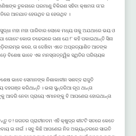
ଣିଷଙ୍କ ତୁଳନାରେ ପରମାଣୁ ବିକିରଣ ସହିବା କ୍ଷମତା ତା’ର
ଭ ଗତିରେ ଆତଯାତ ହେଉଥିବ ଇ ହେଉଥିବ ।
ବେ ସୁଦ୍ଧା ମହା ମହା ପାରିବାର ଲୋକେ ମଧ୍ୟ ତାକୁ ଅଯଥାରେ ଭୟ ଓ
ରପା ଗୋଟେ କୋଉ ଚଢେଇରେ ଗଣା ଯେ !” କହି ପକାଇଥାନ୍ତି ସିନା
ଡ଼ିବାରମ୍ଭ କରେ, ତା ଦେଖିବା ଏତେ ଅପ୍ରତ୍ୟାଶିତ ଆତଙ୍କ
ଡ଼େ ବିଶେଷ ଭାବେ ଏକ ମନସ୍ତାତ୍ତ୍ୱିକ ସ୍ଥିତିର ପରିଚାୟକ
ିଶେଷ ଭାବେ ସେମାନଙ୍କ ନିଶାକାଳୀନ ସଶବ୍ଦ ରାଜୁତି
ଦହଗଞ୍ଜ କରିଥାନ୍ତି । ଭଲା ସୁନ୍ଦରିଆ ରୂପ ଥାନ୍ତା
ଙ୍କୁ ଆଦରି ନେବା ପ୍ରାୟେ ଏମାନଙ୍କୁ ବି ଆପଣେଇ ହୋଇଥାନ୍ତା
ନ୍ତୁ ତ ! ଜଗତର ପ୍ରାଚୀନତମ ଏହି କ୍ଷୁଦ୍ର କୀଟଟି ସତରେ କେତେ
ା’ ପରବାୟ ଇ ନାଇଁ । ସବୁ କିଛି ଆପଣେଇ ନିଜ ଅଭ୍ୟନ୍ତରରେ ସାଇତି