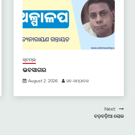
ସ୍ତମ୍ଭ
ଭବସାଗର
August 2, 2026
ସହ-ସମ୍ପାଦକ
Next:
ବଡ଼ବଡ଼ିଆ ଲୋକ