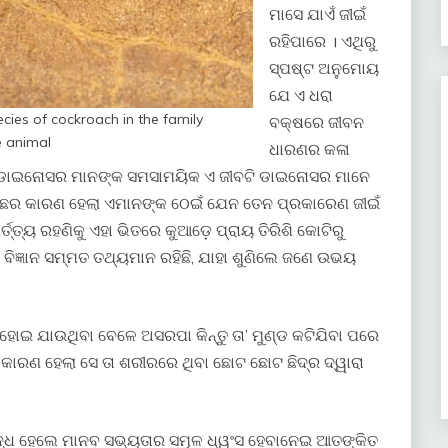
ମାସେ ଯାଏଁ ଜୀଇଁ
ରହିପାରେ । ଏଥିରୁ
ସ୍ପଷ୍ଟ ଅନୁମୋୟ
ଯେ ଏ ଧରା
cies of cockroach in the family
ବକ୍ଷରେ ଜୀବନ
e animal
ଧାରଣର କଳା
ହେ ଡାଇନୋସର ମାନଙ୍କ ସମସାମୟିକ ଏ ଜୀବଟି ଡାଇନୋସର ମାନେ
ପଛର କାରଣ ହେଲା ଏମାନଙ୍କ ଠେଇଁ ଯେନ ତେନ ପ୍ରକାରେଣ ଜୀଇଁ
୍ତ୍ତ୍ୟ ରହଣିକୁ ଏହା ଭିତରେ କୁଆଡ଼େ ପ୍ରାୟ ତିରିଶି କୋଟିରୁ
େ ବିଜ୍ଞାନ ସମ୍ମତ ତଥ୍ୟମାନ ରହିଛି, ଯାହା ଶୁଣିଲେ ଜଣେ ଉଭୟ
ହୋଇ ଯାଉଥିବା ବେଳେ ଅସରପା କିନ୍ତୁ​ ତା’ ମୁଣ୍ଡ କଟିଯିବା ପରେ
କୁ କାରଣ ହେଲା ସେ ତା ଶରୀରରେ ଥିବା ଛୋଟ ଛୋଟ ଛିଦ୍ର ଦ୍ୱାରା
ଦ୍ଧ ହେଲେ ମାନବ ସଭ୍ୟତାର ସମୂଳ ଧ୍ୱଂସ ହେବାନେଇ ଆତଙ୍କିତ