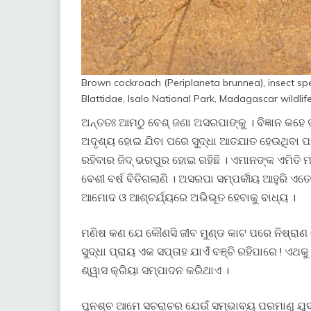
Brown cockroach (Periplaneta brunnea), insect spe
Blattidae, Isalo National Park, Madagascar wildlif
ଅନ୍ତତଃ ଆମଠୁ ବେଶ୍ ଜଣା ଅସରପାଙ୍କୁ । ବିଜ୍ଞାନ କ
ଅଦୃଶ୍ୟ ହୋଇ ଯିବା ପରେ ସୁଦ୍ଧା ଆତଯାତ ହେଉଥିବା 
ରହିବାର ଜିଦ୍ ଭରପୁର ହୋଇ ରହିଛି । ଏମାନଙ୍କ ଏମିତି ମର
ବେଶୀ ବର୍ଷ ବିତିଗଲାଣି । ଅସରପା ସମ୍ପର୍କୀୟ ଆହୁରି ଏତ
ଆମୋଦ ଓ ଆଶ୍ଚର୍ଯ୍ୟରେ ଅଭିଭୂତ ହେବାକୁ ବାଧ୍ୟ ।
​ମଣିଷ କଣ ଯେ କୌଣସି ଜୀବ ମୁଣ୍ଡ କାଟ ପରେ ନିଷ୍ରାଣ 
ସୁଦ୍ଧା ପ୍ରାୟ ଏକ ସପ୍ତାହ ଯାଏଁ ବଞ୍ଚି ରହିପାରେ ! ଏଥ
ଶ୍ୱାସ କ୍ରିୟା ସମ୍ପାଦନ କରିଥାଏ ।
ପୁନଶ୍ଚ ଆମେ ସଚରାଚର ଯେଉଁ ସମ୍ଭାବ୍ୟ ପରମାଣୁ ଯୁ