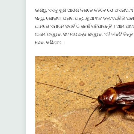
ଜାଣିଛୁ, ଏସବୁ ଶୁଣି ଆପଣ ନିଶ୍ଚେ କହିବେ ଯେ ଅସରପାଏ
ସନ୍ଧି, ଶୋଇବା ଘରର ଅନ୍ଧାରୁଆ ଖଟ ତଳ,ଏପରିକି ପଢା
ଥାନରେ ଏମାନେ ସଗର୍ବ ଓ ସହର୍ଷ ରହିପାରନ୍ତି । ଆମ ଆ
ଆମେ ଡରୁଥିବା ସହ ନାପସନ୍ଦ କରୁଥିବା ଏହି ଜୀବଟି କିନ୍
ସେବା କରିଥାଏ ।