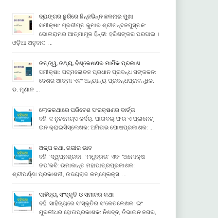
ବ୍ୟଙ୍ଗର ଛୁରିରେ ଛିନ୍ନଭିନ୍ନ ଛଳନାର ମୁଖା
ସମୀକ୍ଷା: ପ୍ରଦୀପ୍ତ କୁମାର ଶ୍ରୀଚନ୍ଦନପୁସ୍ତକ:
ଭୋଳାରାମର ଆତ୍ମାମୂଳ ହିନ୍ଦୀ: ହରିଶଙ୍କର ପରସାଇ ।
ଓଡ଼ିଆ ଅନୁବାଦ: …
ତତ୍ତ୍ୱ, ତଥ୍ୟ, ବିଶ୍ଳେଷଣର ମାର୍ମିକ ପ୍ରକାଶ
ସମୀକ୍ଷା: ପଦ୍ମଲୋଚନ ପ୍ରଧାନ ପ୍ରବନ୍ଧ ସଙ୍କଳନ:
ଦେଶର ଆତ୍ମା ଏବଂ ଅନ୍ୟାନ୍ୟ ପ୍ରବନ୍ଧପ୍ରାବନ୍ଧିକ:
ଡ. ମୃଣାଳ …
ଲୋକକଥାରେ ପରିବେଶ ସଂରକ୍ଷଣର ବାର୍ତ୍ତା
ବହି: ଦ ନୁଟମେଗ୍ସ କର୍ସର୍: ପାରାବଲ୍ ଫର ଏ ପ୍ଲାନେଟ୍
ଇନ କ୍ରାଇସିସ୍ଲେଖକ: ଅମିତାଭ ଘୋଷପ୍ରକାଶକ: …
ଅଳ୍ପ କଥା, ଗଭୀର ଭାବ
ବହି: ‘ସ୍ୱପ୍ନଶ୍ରବା’, ‘ମଧୁବ୍ରତା’ ଏବଂ ‘ଅମୋକ୍ଷ
ତପ’କବି: ଉମାକାନ୍ତ ମହାପାତ୍ରପ୍ରକାଶକ:
ଶ୍ରୀପର୍ଣ୍ଣା ପ୍ରକାଶନୀ, ଉଦୟରାଗ କମ୍ପେ୍ଲକ୍ସ, …
ସାହିତ୍ୟ, ସଂସ୍କୃତି ଓ ସମାଜର କଥା
ବହି: ସାହିତ୍ୟରେ ସଂସ୍କୃତିର ସଂକେତଲେଖକ: ଇଂ
ମୁରଲୀଧର ହୋତାପ୍ରକାଶକ: ନିଶବ୍ଦ, ଡିଭାଇନ ନଗର,