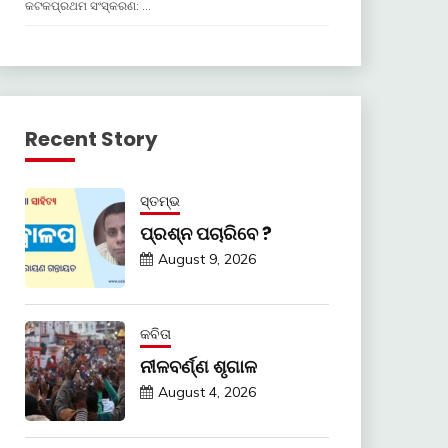
କଟକପ୍ରଥମ ସଂସ୍କରଣ: …
Recent Story
ସ୍ତମ୍ଭ
ପ୍ରଶ୍ନ ପଚାରିବେ ?
August 9, 2026
କବିତା
ନୀଳବର୍ଣ୍ଣ ଶୃଗାଳ
August 4, 2026