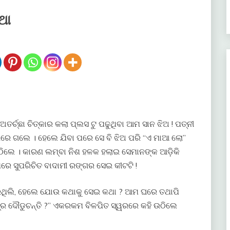
ଥା
 ଅତର୍ଚ୍ଛା ଚିତ୍କାର କଲା ପ୍ଲସ ଟୁ ପଢୁଥିବା ଆମ ସାନ ଝିଅ ! ପତ୍ନୀ
ତରରେ ଗଲେ । ହେଲେ ଯିବା ପରେ ସେ ବି ଝିଅ ପରି “ଏ ମାଆ ଲୋ”
ିଲେ । କାରଣ ଲମ୍ବା ନିଶ ହଳକ ହଲାଇ ସେମାନଙ୍କ ଆଡ଼ିକି
ରେ ସୁପରିଚିତ ବାଦାମୀ ରଙ୍ଗର ସେଇ କୀଟଟି !
 କରିଥିଲି, ହେଲେ ଯୋଉ କଥାକୁ ସେଇ କଥା ? ଆମ ଘରେ ତଥାପି
୍ର ଦୌଡୁଚନ୍ତି ?” ଏକରକମ ବିଳପିତ ସ୍ୱରରେ କହି ଉଠିଲେ