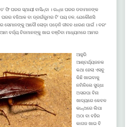
 ତ’ ଫି ଘରର ସ୍ଥାୟୀ ବାସିନ୍ଦା । ରନ୍ଧା ଘରର ଡବାମାନଙ୍କ
 ଘରର ବହିଥାକ ବା ଡ୍ରଇଁରୁମର ଟି’ ପୟ ତଳ, ଯେକୌଣସି
ହାର ସେମାନଙ୍କୁ ଆଦୌ ଲୋଡ଼ା ପଡ଼େନି ଜୀବନ ଧାରଣ ପାଇଁ । ବରଂ
ତୁ ଆମ ବର୍ଜ୍ୟ ଚିଜମାନଙ୍କୁ ଖାଇ ବଞ୍ଚିବା ମାଧ୍ୟମରେ ଆମର
ଆହୁରି
ଆଶ୍ଚର୍ଯ୍ୟଜନକ
କଥା ହେଲା ଏସବୁ
କିଛି ଖାଇବାକୁ
ନମିଳିଲେ ସୁଦ୍ଧା
ଅସରପା ବିନା
ଖାଦ୍ୟରେ କେବଳ
କାନ୍ଥରେ ଲିପା
ଅଠା ବା ବହିର
କାଗଜ ଖାଇ ବି