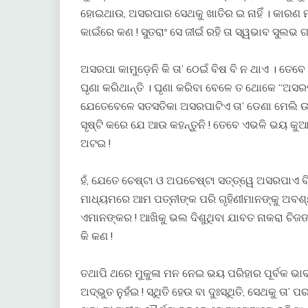
ହୋଇଥାଉ, ଅସରପାର ସେଥକୁ ଖାତିର ଇ ନାହିଁ । କାରଣ ମ
କାଇଁରେ କଣ ! ସୁତରାଂ ସେ ଜୀଇଁ ରହି ତା ସ୍ୱଭାବ ସୁଲ
ଅସରପା କାମୁଡ଼େନି କି ତା’ ଠେଇଁ ବିଷ ବି ନ ଥାଏ । ତେ
ଘୃଣା କରିଥାନ୍ତି । ଘୃଣା କରିବା ବେଳେ ତ ଥୋକେ “ଅସ
ଯେତେବେଳେ ସତସତିକା ଅସରପାଟିଏ ତା’ ଡେଣା ମେଲି ଉ
ସୃଷ୍ଟି କରେ ଯେ ଆଉ କହନ୍ତୁନି ! ତେବେ ଏଭଳି ଭୟ କୁଆ
ଅଟଇ !
ହଁ, ଯେତେ ଚେଷ୍ଟା ଓ ଅପଚେଷ୍ଟା ସତ୍ତ୍ୱେ ଅସରପାଏ ବ
ମାଧ୍ୟମରେ ଆମ ପତ୍ନୀଙ୍କ ପରି ଗୃହିଣୀମାନଙ୍କୁ ଅବଶ୍ୟ 
ଏମାନଙ୍କର ! ଆଖିକୁ ଭଲ ଦିଶୁଥିବା ଯାବତ ନାକରା ଚିଜ
କି କଣ !
ତଥାପି ଥରେ ମୁକୁଳା ମନ ନେଇ ଭୟ ପରିହାର ପୂର୍ବକ ଭାବ
ଅଦ୍ଭୁତ ନୁହଁଇ ! ସ୍ଥିତି ହେଉ ବା ଦୁଃସ୍ଥିତି, ସେଥକୁ ତ