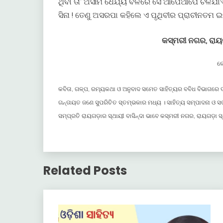
ଥିବା ତା’ ଅସୀମ ଧୈର୍ଯ୍ୟ ବଳରେ ସେ ଆପେଆପେ ଚଳିଯାଏ
ସିନା ! ତେଣୁ ଅସରପା କହିଲେ ଏ ପୃଥିବୀର ପ୍ରାଚୀନତମ ଇତ
କସ୍ମରୀ ନଗର, ରା
ଲ
କବିତା, ଗଳ୍ପ, ରମ୍ୟକଥା ଓ ଅନୁବାଦ ସମେତ ସାହିତ୍ୟର ବବିଧ ବିଭାଗରେ ଦ
ଗନ୍ତାୟତ ଜଣେ ସୁପରିଚିତ ସ୍ତମ୍ଭକାର ମଧ୍ୟ । ସାହିତ୍ୟ ସମ୍ପାଦନା ଓ 
ସମ୍ପ୍ରତି ରାୟଗଡ଼ାର ସ୍ଥାୟୀ ବାସିନ୍ଦା ଭାବେ କସ୍ମରୀ ନଗର, ରାୟଗଡ଼ା ସ୍ଥ
Related Posts