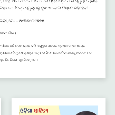
, ଯାହା ଆମ ସମେତ ଆଉ କେଉଁ ପ୍ରାଣୀଙ୍କ ପାଇଁ ସ୍ୱପ୍ନ ପ୍ରାୟ
ିହାସର ଜୀବନ୍ତ ସ୍ୱରୂପକୁ ବୁଝାଏ ବୋଲି ନିଶ୍ଚେ କହିହେବ !
ୟଗଡ଼ା, ମୋ – ୯୪୩୭୯୦୯୬୭୫
େଖକ ପରିଚୟ
ୀର୍ଘକାଳ ଧରି କଲମ ଚାଳନା କରି ଆସୁଥିବା ପ୍ରବୀଣ ସ୍ରଷ୍ଟା ସତ୍ୟନାରାୟଣ
ସଙ୍ଗଠନରେ ବି ଧୂରୀଣ ସ୍ରଷ୍ଟା ଏଲ୍ଆ.ଇ.ସି.ର ପ୍ରଶାସନିକ ସେବାରୁ ଅବସର ପରେ
ିତ ନିଜ ନିବାସ “ସୁହାସିତମ୍”ରେ ।