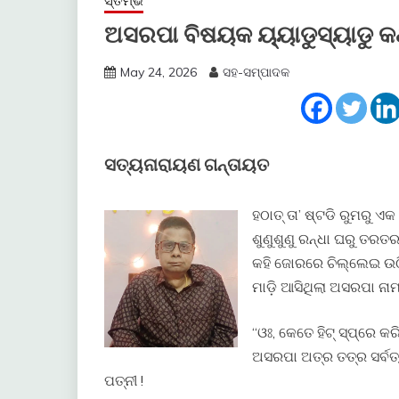
ସ୍ତମ୍ଭ
ଅସରପା ବିଷୟକ ୟ୍ୟାଡୁସ୍ୟାଡୁ କ
May 24, 2026
ସହ-ସମ୍ପାଦକ
ସତ୍ୟନାରାୟଣ ଗନ୍ତାୟତ
ହଠାତ୍ ତା’ ଷ୍ଟଡି ରୁମରୁ ଏକ
ଶୁଣୁଶୁଣୁ ରନ୍ଧା ଘରୁ ତର
କହି ଜୋରରେ ଚିଲ୍ଲେଇ ଉଠ
ମାଡ଼ି ଆସିଥିଲା ଅସରପା ନାମ
“ଓଃ, କେତେ ହିଟ୍ ସ୍ପ୍ରେ
ଅସରପା ଅତ୍ର ତତ୍ର ସର୍ବତ
ପତ୍ନୀ !