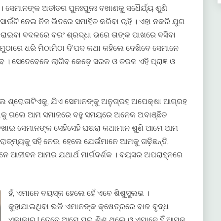
। ସେମାନଙ୍କ ଅତୀତର ପୁନଃପୁନଃ ବଖାଣକୁ ସଧୈର୍ଯ୍ୟ ଶୁଣି
ଉଁଟି ନେଇ ନିଜ ଭିତରେ ସମାହିତ କରିବା ଚାହି । ଏହା ନକରି ଯୁଗ
ରାଇବା ବଦଳରେ ବରଂ ଶ୍ରଦ୍ଧା ଭରେ ତାଙ୍କ ପାଖରେ ବସିବା
ାତ ମୁଠାରେ ଧରି ମିଠାମିଠା ଦି’ପଦ କଥା କହିଲେ ଦେଖିବେ ସେମାନେ
 । ସେତେବେଳେ ଲାଗିବ କେଡ଼େ ସରଳ ଓ ତରଳ ଏହି ପ୍ରାଜ୍ଞ ଓ
ଲ ଶ୍ରୋତାଟିଏକୁ, ଯିଏ ସେମାନଙ୍କୁ ଅନୁଗ୍ରହ ଅପେକ୍ଷା ଆଗ୍ରହ
ିବାକୁ ଗଲେ ଆମ ସମାଜରେ ବହୁ ସମୟରେ ଅନେକ ଅବାଞ୍ଛିତ
େଖାଇ ସେମାନଙ୍କ ସେହିସେହି ଘଷରା କଥାମାନ ଶୁଣି ଆମେ ଆମ
ତ୍ମ୍ୟକୁ ସହି ନେଉ, ହେଲେ ଯେଉଁମାନେ ଆମକୁ ଗଢ଼ିଛନ୍ତି,
ନେ ଆଜୀବନ ଆମର ଯଥାର୍ଥ ମାର୍ଗଦର୍ଶକ । ବୟସର ଅପରାହ୍ନରେ
ହଁ, ଏମାନେ ବୟସ୍କ ହେଲେ ହେଁ ଏବେ ଶିଶୁସୁଲଭ ।
କୁହାଯାଇଥିବା ଭଳି ଏମାନଙ୍କ କ୍ଷେତ୍ରରେ ବାଳ ବୃଦ୍ଧ
ଏକାକାର ! ତେବେ ଆମେ ପରା ଶିଶୁ ଥିଲେ ଓ ଏମାନେ ହିଁ ଆମକୁ