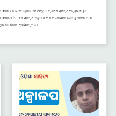
ୀର୍ଘକାଳ ଧରି କଲମ ଚାଳନା କରି ଆସୁଥିବା ପ୍ରବୀଣ ସ୍ରଷ୍ଟା ସତ୍ୟନାରାୟଣ
ସଙ୍ଗଠନରେ ବି ଧୂରୀଣ ସ୍ରଷ୍ଟା ଏଲ୍ଆ.ଇ.ସି.ର ପ୍ରଶାସନିକ ସେବାରୁ ଅବସର ପରେ
ିତ ନିଜ ନିବାସ “ସୁହାସିତମ୍”ରେ ।