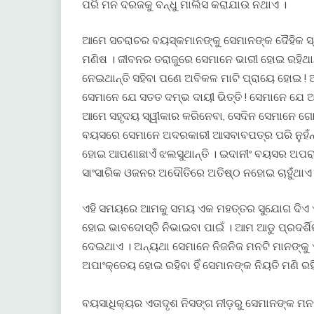
ପରି ମନ ଦରଜକୁ ବନ୍ଧୁ ମାଲିସ କରାଯାଉ ନଥାଏ ।
ଆମେ ସଚରାଚର ବୟସ୍କମାନଙ୍କୁ ସେମାନଙ୍କ ଦୈହିକ ସ୍ଥିତି 
ମଣିଷ । ଜୀବନର ତରାଜୁରେ ସେମାନେ ଭାରୀ ହୋଇ ରହିଥ
ନେଇଥାନ୍ତି ସହିବା ପଣେ ଅବିକଳ ମାଟି ପ୍ରାୟେ ହୋଇ !
ସେମାନେ ଯେ ସତତ ଦମ୍ଭ ଦାୟୀ ଭିତ୍ତି ! ସେମାନେ ଯେ ଆ
ଆମେ ସହୃଦୟ ସ୍ୱୀକାର କରିନେବା, ସେଦିନ ସେମାନେ ଗ
ବୟସରେ ସେମାନେ ଅଦରକାରୀ ଆସବାବପତ୍ର ପରି ନୁହଁନ୍ତି
ହୋଇ ଆପଣାଛାଏଁ ଝଲସୁଥାନ୍ତି । ଇଦାନୀଂ ବୟସର ଅପରା
ସାଂସାରିକ ଓଜନର ଅଦୌତିରେ ଅତିଷ୍ଠ ନହୋଇ ଚାହୁଁଥାଏ 
ଏହି ସମୟରେ ଆମକୁ ସମୟ ଏକ ମହତ୍ତର ସୁଯୋଗ ଦିଏ ଏ
ହୋଇ ଭାବଦୋସ୍ତି ନିଭାଇବା ପାଇଁ । ଆମ ଆଡୁ ପ୍ରଦର୍ଶ
ଦେଇଥାଏ । ଅନ୍ୟଥା ସେମାନେ ନିଜନିଜ ମନଟି ମାନଙ୍କୁ
ଅପାଂକ୍ତେୟ ହୋଇ ରହିବା ହିଁ ସେମାନଙ୍କ ନିୟତି ମଣି ରହି
ବୟସାଧିକ୍ୟର ଏତାଦୃଶ ନିସଙ୍ଗ ନୀଡ଼ରୁ ସେମାନଙ୍କ ମନ