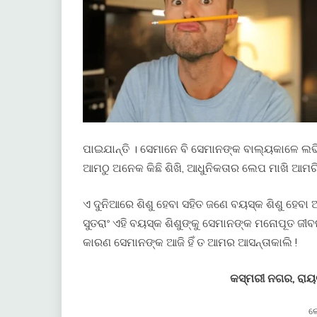
ପାଇଯାନ୍ତି । ସେମାନେ ବି ସେମାନଙ୍କ ବାଲ୍ୟକାଳେ ଲ
ଆମଠୁ ଅନେକ କିଛି ଶିଖି, ଆଧୁନିକତାର ଲେପ ମାଖି ଆମରି
ଏ ଦୁନିଆରେ ଶିଶୁ ହେବା ସହିତ ଜଣେ ବୟସ୍କ ଶିଶୁ ହେବ
ସୁତରାଂ ଏହି ବୟସ୍କ ଶିଶୁଙ୍କୁ ସେମାନଙ୍କ ମନୋପୂତ ଜ
କାରଣ ସେମାନଙ୍କ ଆଜି ହିଁ ତ ଆମର ଆସନ୍ତାକାଲି !
କସ୍ମରୀ ନଗର, ରା
ଲ