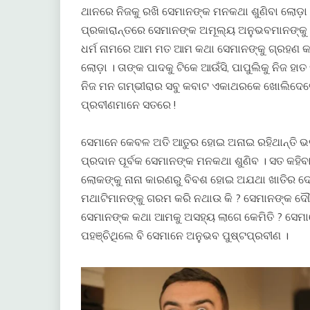
ଥାନରେ ନିଜକୁ ରଖି ସେମାନଙ୍କ ମନକଥା ଶୁଣିବା ଲୋଡ଼ା 
ପ୍ରକାରାନ୍ତରେ ସେମାନଙ୍କ ଅମୂଲ୍ୟ ଅନୁଭବମାନଙ୍କୁ ସା
ଧର୍ମ ନାମରେ ଆମ ମତ ଆମ କଥା ସେମାନଙ୍କୁ ଗ୍ରହଣ କ
ଲୋଡ଼ା । ତାଙ୍କ ପାଦକୁ ଟିକେ ଆଉଁସି, ପାପୁଲିକୁ ନିଜ ହ
ନିଜ ମନ ଗମ୍ଭୀରାର ସବୁ କବାଟ ଏକାଥରକେ ଖୋଲିଦେବେ
ପ୍ରବୀଣମାନେ ସତରେ !
​ସେମାନେ କେବଳ ଅତି ଆତୁର ହୋଇ ଅନାଇ ରହିଥାନ୍ତି ଭ
ପ୍ରଦାନ ପୂର୍ବକ ସେମାନଙ୍କ ମନକଥା ଶୁଣିବ । ସତ କହ
ଲୋକଙ୍କୁ ନାନା କାରଣରୁ ବିବଶ ହୋଇ ଅଯଥା ଖାତିର ଦ
ମଥାଟିମାନଙ୍କୁ ଗରମ କରି ନଥାଉ କି ? ସେମାନଙ୍କ ଦୌରା
ସେମାନଙ୍କ କଥା ଆମକୁ ଅସହ୍ୟ ଲାଗେ କେମିତି ? ସେମା
ପହଞ୍ଚିଥିଲେ ବି ସେମାନେ ଅନୁଭବ ପୁଷ୍ଟପ୍ରବୀଣ ।