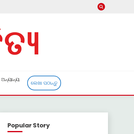
ଅନ୍ୟାନ୍ୟ
ଲେଖା ପଠାନ୍ତୁ
Popular Story