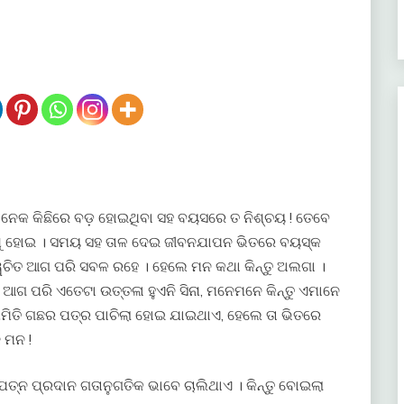
େକ କିଛିରେ ବଡ଼ ହୋଇଥିବା ସହ ବୟସରେ ତ ନିଶ୍ଚୟ ! ତେବେ
ଶିଶୁ ହୋଇ । ସମୟ ସହ ତାଳ ଦେଇ ଜୀବନଯାପନ ଭିତରେ ବୟସ୍କ
୍ୱଚିତ ଆଗ ପରି ସବଳ ରହେ । ହେଲେ ମନ କଥା କିନ୍ତୁ ଅଲଗା ।
ଆଗ ପରି ଏତେଟା ଉତ୍ତଳା ହୁଏନି ସିନା, ମନେମନେ କିନ୍ତୁ ଏମାନେ
ମିତି ଗଛର ପତ୍ର ପାଚିଲା ହୋଇ ଯାଇଥାଏ, ହେଲେ ତା ଭିତରେ
 ମନ !
 ଯତ୍ନ ପ୍ରଦାନ ଗତାନୁଗତିକ ଭାବେ ଚାଲିଥାଏ । କିନ୍ତୁ ବୋଇଲା