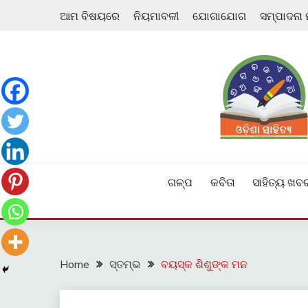
Skip
ଆମ ବିଷୟରେ
ନିୟମାବଳୀ
ଯୋଗାଯୋଗ
ସମ୍ପାଦନା
to
content
ଓଡ଼ିଆ ଇ-ସାହିତ୍ୟକୁ ଆଗକୁ ନେବାକୁ ଏକ ନୂଆ ପ୍ରଚେଷ୍ଠା
ଓଡ଼ିଶା ସାହିତ୍ୟ
ଗଳ୍ପ
କବିତା
ସାହିତ୍ୟ ଖବ
Home
ସ୍ତମ୍ଭ
ବୟସ୍କ ଶିଶୁଙ୍କ ମନ