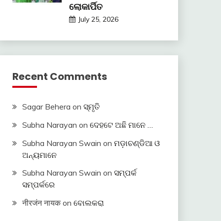
ଲୋକାର୍ପିତ
July 25, 2026
Recent Comments
Sagar Behera
on
ସ୍ମୃତି
Subha Narayan
on
ଦେହଟେ ଅଛି ମାନେ …
Subha Narayan Swain
on
ମଡ଼ାଚଣ୍ଡିଆ ଓ
ଅନ୍ୟମାନେ
Subha Narayan Swain
on
ସମ୍ପର୍କ
ସମ୍ପର୍କରେ
नीरजंन नायक
on
ବୋଲକରା