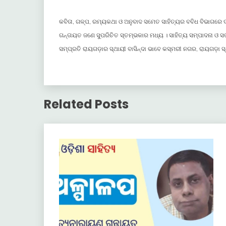
କବିତା, ଗଳ୍ପ, ରମ୍ୟକଥା ଓ ଅନୁବାଦ ସମେତ ସାହିତ୍ୟର ବବିଧ ବିଭାଗରେ ଦ
ଗନ୍ତାୟତ ଜଣେ ସୁପରିଚିତ ସ୍ତମ୍ଭକାର ମଧ୍ୟ । ସାହିତ୍ୟ ସମ୍ପାଦନା ଓ 
ସମ୍ପ୍ରତି ରାୟଗଡ଼ାର ସ୍ଥାୟୀ ବାସିନ୍ଦା ଭାବେ କସ୍ମରୀ ନଗର, ରାୟଗଡ଼ା ସ୍ଥ
Related Posts