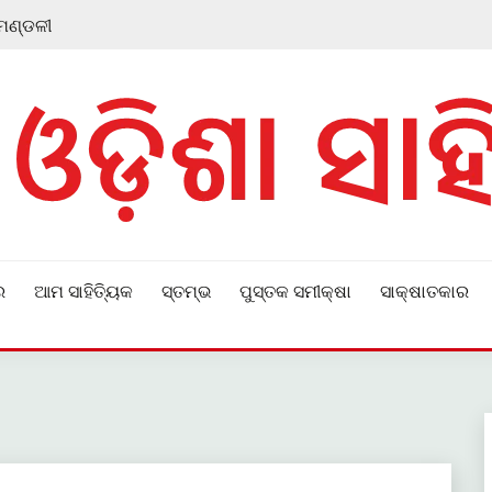
 ମଣ୍ଡଳୀ
ର
ଆମ ସାହିତ୍ୟିକ
ସ୍ତମ୍ଭ
ପୁସ୍ତକ ସମୀକ୍ଷା
ସାକ୍ଷାତକାର