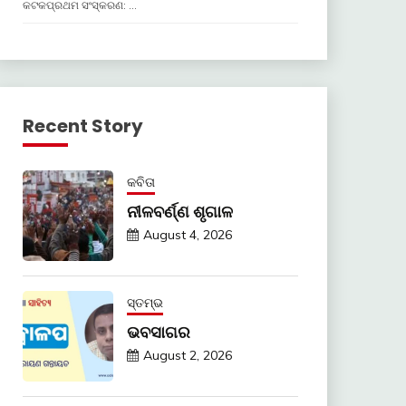
କଟକପ୍ରଥମ ସଂସ୍କରଣ: …
Recent Story
କବିତା
ନୀଳବର୍ଣ୍ଣ ଶୃଗାଳ
August 4, 2026
ସ୍ତମ୍ଭ
ଭବସାଗର
August 2, 2026