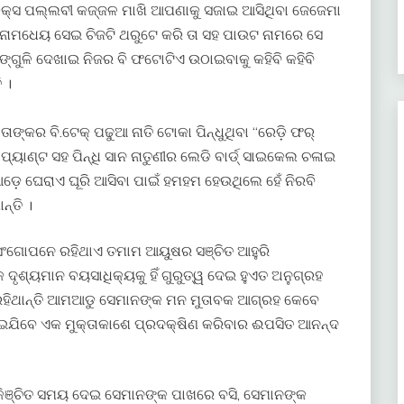
କ୍ସ ପଲ୍ଲବୀ କଜ୍ଜଳ ମାଖି ଆପଣାକୁ ସଜାଇ ଆସିଥିବା ଜେଜେମା
ଆଲ ନାମଧେୟ ସେଇ ଚିଜଟି ଥରୁଟେ କରି ତା ସହ ପାଉଟ ନାମରେ ସେ
ଙ୍ଗୁଳି ଦେଖାଇ ନିଜର ବି ଫଟୋଟିଏ ଉଠାଇବାକୁ କହିବି କହିବି
 ।
ତାଙ୍କର ବି.ଟେକ୍ ପଢୁଆ ନାତି ଟୋକା ପିନ୍ଧୁଥିବା “ରେଡ଼ି ଫର୍
୍ ପ୍ୟାଣ୍ଟ ସହ ପିନ୍ଧି ସାନ ନାତୁଣୀର ଲେଡି ବାର୍ଡ୍ ସାଇକେଲ ଚଳାଇ
ଡ଼େ ଘେରାଏ ଘୂରି ଆସିବା ପାଇଁ ହମହମ ହେଉଥିଲେ ହେଁ ନିରବି
ନ୍ତି ।
 ସଂଗୋପନେ ରହିଥାଏ ତମାମ ଆୟୁଷର ସଞ୍ଚିତ ଆହୁରି
ଶ୍ୟମାନ ବୟସାଧିକ୍ୟକୁ ହିଁ ଗୁରୁତ୍ୱ ଦେଇ ହୁଏତ ଅନୁଗ୍ରହ
 ରହିଥାନ୍ତି ଆମଆଡୁ ସେମାନଙ୍କ ମନ ମୁତାବକ ଆଗ୍ରହ କେବେ
ଯିବେ ଏକ ମୁକ୍ତାକାଶେ ପ୍ରଦକ୍ଷିଣ କରିବାର ଈପସିତ ଆନନ୍ଦ
 କିଞ୍ଚିତ ସମୟ ଦେଇ ସେମାନଙ୍କ ପାଖରେ ବସି, ସେମାନଙ୍କ