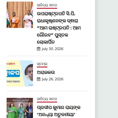
ସାହିତ୍ୟ ଖବର
ଉପରାଷ୍ଟ୍ରପତି ସି.ପି.
ରାଧାକୃଷ୍ଣନଙ୍କ ଦ୍ଵାରା
“ଆମ ରାଷ୍ଟ୍ରପତି : ଆମ
ଗୌରବ” ପୁସ୍ତକ
ଲୋକାର୍ପିତ
July 30, 2026
ସ୍ତମ୍ଭ
ଅରାଜକତା
July 26, 2026
ସାହିତ୍ୟ ଖବର
ପ୍ରଦୀପ କୁମାର ରାୟଙ୍କ
‘ଅନନ୍ୟା ଅତୁଳନୀୟା’