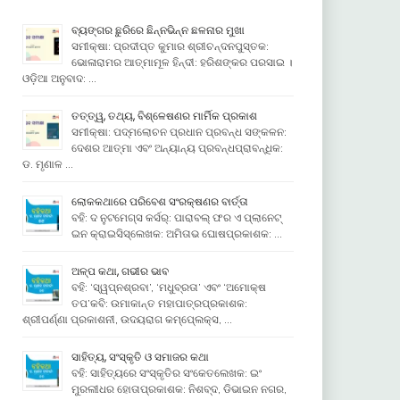
ବ୍ୟଙ୍ଗର ଛୁରିରେ ଛିନ୍ନଭିନ୍ନ ଛଳନାର ମୁଖା
ସମୀକ୍ଷା: ପ୍ରଦୀପ୍ତ କୁମାର ଶ୍ରୀଚନ୍ଦନପୁସ୍ତକ:
ଭୋଳାରାମର ଆତ୍ମାମୂଳ ହିନ୍ଦୀ: ହରିଶଙ୍କର ପରସାଇ ।
ଓଡ଼ିଆ ଅନୁବାଦ: …
ତତ୍ତ୍ୱ, ତଥ୍ୟ, ବିଶ୍ଳେଷଣର ମାର୍ମିକ ପ୍ରକାଶ
ସମୀକ୍ଷା: ପଦ୍ମଲୋଚନ ପ୍ରଧାନ ପ୍ରବନ୍ଧ ସଙ୍କଳନ:
ଦେଶର ଆତ୍ମା ଏବଂ ଅନ୍ୟାନ୍ୟ ପ୍ରବନ୍ଧପ୍ରାବନ୍ଧିକ:
ଡ. ମୃଣାଳ …
ଲୋକକଥାରେ ପରିବେଶ ସଂରକ୍ଷଣର ବାର୍ତ୍ତା
ବହି: ଦ ନୁଟମେଗ୍ସ କର୍ସର୍: ପାରାବଲ୍ ଫର ଏ ପ୍ଲାନେଟ୍
ଇନ କ୍ରାଇସିସ୍ଲେଖକ: ଅମିତାଭ ଘୋଷପ୍ରକାଶକ: …
ଅଳ୍ପ କଥା, ଗଭୀର ଭାବ
ବହି: ‘ସ୍ୱପ୍ନଶ୍ରବା’, ‘ମଧୁବ୍ରତା’ ଏବଂ ‘ଅମୋକ୍ଷ
ତପ’କବି: ଉମାକାନ୍ତ ମହାପାତ୍ରପ୍ରକାଶକ:
ଶ୍ରୀପର୍ଣ୍ଣା ପ୍ରକାଶନୀ, ଉଦୟରାଗ କମ୍ପେ୍ଲକ୍ସ, …
ସାହିତ୍ୟ, ସଂସ୍କୃତି ଓ ସମାଜର କଥା
ବହି: ସାହିତ୍ୟରେ ସଂସ୍କୃତିର ସଂକେତଲେଖକ: ଇଂ
ମୁରଲୀଧର ହୋତାପ୍ରକାଶକ: ନିଶବ୍ଦ, ଡିଭାଇନ ନଗର,