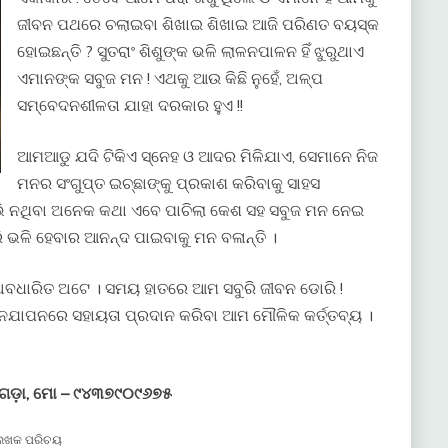
ଜୀବନ ପଥରେ ଚଲାଇବା ଶିଖାଇ ଶିଖାଇ ଆଜି ପରିଣତ ବୟସ୍କ
ହୋଇଛନ୍ତି ? ସୁତରାଂ ଶିଶୁଙ୍କ ଭଳି ଲାଳନପାଳନ ହିଁ ଝୁରୁଥାଏ
ଏମାନଙ୍କ ସବୁଜ ମନ ! ଏଥକୁ ଆଉ କିଛି ନୁହେଁ, ଅଳ୍ପ
ସମ୍ବେଦନଶୀଳତା ଯାହା ଦରକାର ହୁଏ !!
ଆମଆଡୁ ଯଦି ଟିକିଏ ସ୍ନେହ ଓ ଆଦର ମିଳିଯାଏ, ସେମାନେ ନିଜ
ମନର ସଂଗୁପ୍ତ ଇଚ୍ଛାଙ୍କୁ ପ୍ରକାଶ କରିବାକୁ ସାହସ
ଭି ନଥିବା ଅନେକ କଥା ଏବେ ପାଚିଲା କେଶ ସହ ସବୁଜ ମନ ନେଇ
 ଭଳି ହେବାର ଆନନ୍ଦ ପାଇବାକୁ ମନ ବଳାନ୍ତି ।
ା ଅବଧାରିତ ଅଟେ । ସମୟ ହାତରେ ଆମ ସବୁରି ଜୀବନ ଡୋରି !
ୀବନଯାପନରେ ସହାୟତା ପ୍ରଦାନ କରିବା ଆମ ମୌଳିକ କର୍ତ୍ତବ୍ୟ ।
ୟଗଡ଼ା, ମୋ – ୯୪୩୭୯୦୯୬୭୫
େଖକ ପରିଚୟ