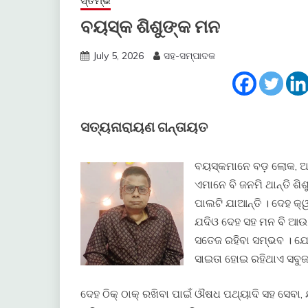
ସ୍ତମ୍ଭ
ବୟସ୍କ ଶିଶୁଙ୍କ ମନ
July 5, 2026
ସହ-ସମ୍ପାଦକ
ସତ୍ୟନାରାୟଣ ଗନ୍ତାୟତ
ବୟସ୍କମାନେ ବଡ଼ ଲୋକ, ଅନ
ଏମାନେ ବି ଜନମି ଥାନ୍ତି 
ପାଲଟି ଯାଆନ୍ତି । ଦେହ କ
ଯଦିଓ ଦେହ ସହ ମନ ବି ଆଉ 
ସତେଜ ରହିବା ସମ୍ଭବ । ଯେ
ସାଇତା ହୋଇ ରହିଥାଏ ସବୁଜ
ଦେହ ଠିକ୍ ଠାକ୍ ରଖିବା ପାଇଁ ଔଷଧ ପଥ୍ୟାଦି ସହ ସେବା,