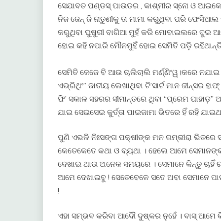
ସେଯାବତ ପଣ୍ଡସ୍ ପାଉଡର , କାଶ୍ମୀର ସ୍ନୋ ଓ ଆଇକେ
ନିଜ ଜେନ୍ ଜି ନାତୁଣୀକୁ ତା ମାମା କରୁଥିବା ପରି ଫେସି
କରୁଥିବା ଘୁଷୁରୀ ବାଗିଆ ମୁହଁ କରି ମୋବାଇଲରେ ଦୁଇ ଆ
ହୋଇ କହି ନପାରି ମୌନମୁହିଁ ହୋଇ ସେମିତି ପଡ଼ି ରହିଥାନ୍ତି
ସେମିତି ଜେଜେ ବି ଆଉ ଚାଲିଚାଲି ମର୍ଣ୍ଣିଂୱ।କରେ ନଯାଇ 
ଏଭ୍ରିଥିଂ” ଜାତୀୟ ଲେଖାଥିବା ଟି’ସାର୍ଟ ମାନ ଜୀନ୍ସର ହାଫ
ଫି’ ସକାଳ ସହରର ସୀମାନ୍ତରେ ଥିବା “ପ୍ରେମ ପାହାଡ଼” ଆ
ଯାଇ ସେଇସେଇ କୁର୍ତ୍ତା ପାଇଜାମା ଭିତରେ ହିଁ ରହି ଯାଇଥା
ପୁଣି ଏଭଳି ନିଃସଙ୍ଗ ପକ୍ଷୀଙ୍କ ମନ ଗମ୍ଭୀରା ଭିତରେ
କେତେକେତେ କଥା ଓ ବ୍ୟଥା । ହେଲେ ଆମେ ସେମାନଙ୍କ ଦୃ
ଦେଖାଇ ଥାଉ ଅନେକ ସମୟରେ । ସେମାନେ କିନ୍ତୁ ଚାହିଁ
ଆମେ ଦେଖାଇବୁ ! ସେତେବେଳେ ସତେ ଅବା ସେମାନେ ପାଇ
!
ଏହା ସମ୍ଭବ କରିବା ଆଦୌ ଦୁଷ୍କର ନୁହେଁ । ବାସ୍ ଆମେ