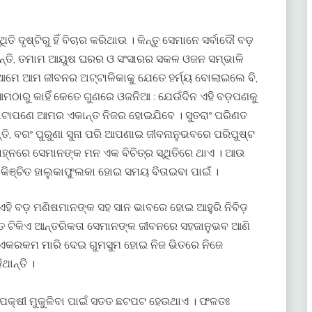
ଦୃଷ୍ଟିରୁ ହିଁ ବିଚାର କରିଥାଉ । କିନ୍ତୁ ସେମାନେ ସର୍ବାଦୌ ବଡ଼
ାନ୍ତି, ତମାମ ଆୟୁଷ ଘରର ଓ ସଂସାରର ସକଳ ଓଜନ ସମ୍ଭାଳି
 ଆମେ ଆମ ଜୀବନର ଅଟ୍ଟାଳିକାକୁ ଯେତେ ହର୍ମ୍ୟ ବୋଲାଇଲେ ବି,
ମଠାରୁ କାହିଁ କେତେ ଗୁଣରେ ଓଜନିଆ : ଯେଉଁଦିନ ଏହି ବଡ଼ପଣକୁ
ୋଟାପଣେ ଆମର ଏକାନ୍ତ ନିଜର ହୋଇଯିବେ । ସୁତରାଂ ପରିଣତ
, ବରଂ ପୁରୁଣା ସୁନା ପରି ଆପଣାଇ ଜୀବନାନୁଭବରେ ପରିପୁଷ୍ଟ
ହ୍ନରେ ସେମାନଙ୍କ ମନ ଏକ ବିଚିତ୍ର ସ୍ଥିତିରେ ଥାଏ । ଆଉ
କିଞ୍ଚିତ ହାଲୁକାଫୁଲକା ହୋଇ ସମୟ ବିତାଇବା ପାଇଁ ।
ହି ବଡ଼ ମଣିଷମାନଙ୍କ ସହ ସାନ ଭାବରେ ହୋଇ ଆହୁରି ନିବିଡ଼
ିତ ଟିକିଏ ଆନ୍ତରିକତା ସେମାନଙ୍କ ଜୀବନରେ ସହଜାନୁଭବ ଆଣି
 ଏକରକମ ମାରି ଦେଇ ଗୁମସୁମ ହୋଇ ନିଜ ଭିତରେ ନିଜେ
ଥାନ୍ତି ।
ପକ୍ଷୀ ମୁକୁଳିବା ପାଇଁ ସତତ ଛଟପଟ ହେଉଥାଏ । ଫଳତଃ