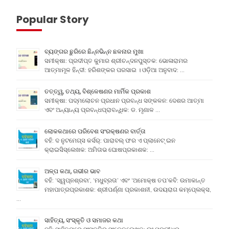
Popular Story
ବ୍ୟଙ୍ଗର ଛୁରିରେ ଛିନ୍ନଭିନ୍ନ ଛଳନାର ମୁଖା
ସମୀକ୍ଷା: ପ୍ରଦୀପ୍ତ କୁମାର ଶ୍ରୀଚନ୍ଦନପୁସ୍ତକ: ଭୋଳାରାମର
ଆତ୍ମାମୂଳ ହିନ୍ଦୀ: ହରିଶଙ୍କର ପରସାଇ । ଓଡ଼ିଆ ଅନୁବାଦ: …
ତତ୍ତ୍ୱ, ତଥ୍ୟ, ବିଶ୍ଳେଷଣର ମାର୍ମିକ ପ୍ରକାଶ
ସମୀକ୍ଷା: ପଦ୍ମଲୋଚନ ପ୍ରଧାନ ପ୍ରବନ୍ଧ ସଙ୍କଳନ: ଦେଶର ଆତ୍ମା
ଏବଂ ଅନ୍ୟାନ୍ୟ ପ୍ରବନ୍ଧପ୍ରାବନ୍ଧିକ: ଡ. ମୃଣାଳ …
ଲୋକକଥାରେ ପରିବେଶ ସଂରକ୍ଷଣର ବାର୍ତ୍ତା
ବହି: ଦ ନୁଟମେଗ୍ସ କର୍ସର୍: ପାରାବଲ୍ ଫର ଏ ପ୍ଲାନେଟ୍ ଇନ
କ୍ରାଇସିସ୍ଲେଖକ: ଅମିତାଭ ଘୋଷପ୍ରକାଶକ: …
ଅଳ୍ପ କଥା, ଗଭୀର ଭାବ
ବହି: ‘ସ୍ୱପ୍ନଶ୍ରବା’, ‘ମଧୁବ୍ରତା’ ଏବଂ ‘ଅମୋକ୍ଷ ତପ’କବି: ଉମାକାନ୍ତ
ମହାପାତ୍ରପ୍ରକାଶକ: ଶ୍ରୀପର୍ଣ୍ଣା ପ୍ରକାଶନୀ, ଉଦୟରାଗ କମ୍ପେ୍ଲକ୍ସ,
…
ସାହିତ୍ୟ, ସଂସ୍କୃତି ଓ ସମାଜର କଥା