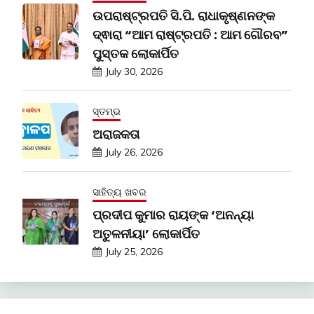
ଉପରାଷ୍ଟ୍ରପତି ସି.ପି. ରାଧାକୃଷ୍ଣନଙ୍କ
ଦ୍ଵାରା “ଆମ ରାଷ୍ଟ୍ରପତି : ଆମ ଗୌରବ”
ପୁସ୍ତକ ଲୋକାର୍ପିତ
July 30, 2026
ସ୍ତମ୍ଭ
ଅରାଜକତା
July 26, 2026
ସାହିତ୍ୟ ଖବର
ପ୍ରଦୀପ କୁମାର ରାୟଙ୍କ ‘ଅନନ୍ୟା
ଅତୁଳନୀୟା’ ଲୋକାର୍ପିତ
July 25, 2026