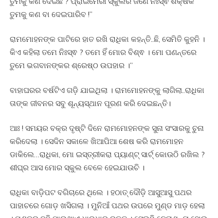
ତୁମକୁ କଣ ଦେଇଛି ? ପ୍ରାଇମେରୀ ସ୍କୁଲର ଜଣେ ନିଃସ୍ଵ ଶିକ୍ଷକ
ତୁମକୁ କଣ ବା ଦେଇପାରିବ !”
ରାମମୋହନଙ୍କ ପାଟିରେ ହାତ ରଖି ରାଧିକା କହନ୍ତି..ଛି, ସେମିତି କୁହନି ।
କିଏ କହିଲା ତମେ ନିଃସ୍ଵ ? ତମେ ହିଁ ମୋର ବିଶ୍ଵ । ମୋ ପଣନ୍ତରେ
ତୁମେ ଭଗବାନଙ୍କର ଶ୍ରେଷ୍ଠ ଉପହାର ।”
ବାହାଘରର ବର୍ଷଟିଏ ଗଡ଼ି ଯାଇଥିଲା । ରାମମୋହନଙ୍କୁ ଲାଗିଲା..ରାଧିକା
ତାଙ୍କ ଜୀବନର ସବୁ ଶୂନ୍ୟସ୍ଥାନ ପୂରଣ କରି ଦେଇଛନ୍ତି।
ଆଃ ! ସମୟର ବକ୍ର ଦୃଷ୍ଟି ଦିନେ ରାମମୋହନଙ୍କ ସୁନା ସଂସାରକୁ ଚୁନା
କରିଦେଲା । ସେଦିନ ସକାଳେ ଖିଆପିଆ ଶେଷ କରି ରାମମୋହନ
ଡାକିଲେ…ରାଧିକା, ମୋ ଇସ୍ତ୍ରୀକରା ପ୍ୟାଣ୍ଟ୍ ସାର୍ଟ୍ କୋଉଠି ରଖିଲ ?
ଶୀଘ୍ର ଆସ ମୋର ସ୍କୁଲ ବେଳେ ହେଇଯାଉଚି ।
ରାଧିକା ବାଡ଼ିପଟ ବଗିଚାରେ ଥିଲେ । ହଠାତ୍ ଦୌଡ଼ି ଆସୁଆସୁ ପଥର
ପାହାଚରେ ଗୋଡ଼ ଖସିଗଲା । ମୁନିଆଁ ପଥର ଉପରେ ମୁଣ୍ଡ ମାଡ଼ ହେଲା