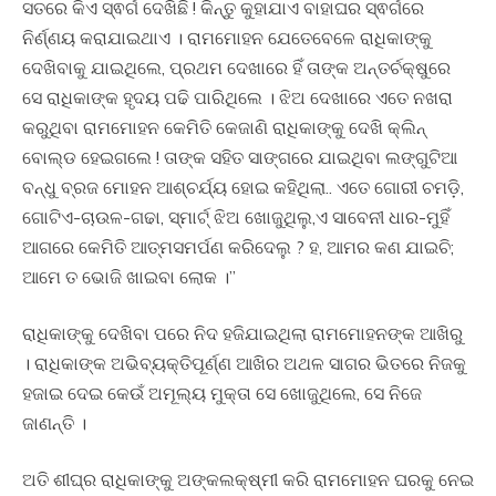
ସତରେ କିଏ ସ୍ଵର୍ଗ ଦେଖିଛି ! କିନ୍ତୁ କୁହାଯାଏ ବାହାଘର ସ୍ଵର୍ଗରେ
ନିର୍ଣ୍ଣୟ କରାଯାଇଥାଏ । ରାମମୋହନ ଯେତେବେଳେ ରାଧିକାଙ୍କୁ
ଦେଖିବାକୁ ଯାଇଥିଲେ, ପ୍ରଥମ ଦେଖାରେ ହିଁ ତାଙ୍କ ଅନ୍ତର୍ଚକ୍ଷୁରେ
ସେ ରାଧିକାଙ୍କ ହୃଦୟ ପଢି ପାରିଥିଲେ । ଝିଅ ଦେଖାରେ ଏତେ ନଖରା
କରୁଥିବା ରାମମୋହନ କେମିତି କେଜାଣି ରାଧିକାଙ୍କୁ ଦେଖି କ୍ଲିନ୍
ବୋଲ୍ଡ ହେଇଗଲେ ! ତାଙ୍କ ସହିତ ସାଙ୍ଗରେ ଯାଇଥିବା ଲଙ୍ଗୁଟିଆ
ବନ୍ଧୁ ବ୍ରଜ ମୋହନ ଆଶ୍ଚର୍ଯ୍ୟ ହୋଇ କହିଥିଲା.. ଏତେ ଗୋରୀ ଚମଡ଼ି,
ଗୋଟିଏ-ଚାଉଳ-ଗଢା, ସ୍ମାର୍ଟ୍ ଝିଅ ଖୋଜୁଥିଲୁ,ଏ ସାବେନୀ ଧାର-ମୁହିଁ
ଆଗରେ କେମିତି ଆତ୍ମସମର୍ପଣ କରିଦେଲୁ ? ହ, ଆମର କଣ ଯାଇଚି;
ଆମେ ତ ଭୋଜି ଖାଇବା ଲୋକ ।”
ରାଧିକାଙ୍କୁ ଦେଖିବା ପରେ ନିଦ ହଜିଯାଇଥିଲା ରାମମୋହନଙ୍କ ଆଖିରୁ
। ରାଧିକାଙ୍କ ଅଭିବ୍ୟକ୍ତିପୂର୍ଣ୍ଣ ଆଖିର ଅଥଳ ସାଗର ଭିତରେ ନିଜକୁ
ହଜାଇ ଦେଇ କେଉଁ ଅମୂଲ୍ୟ ମୁକ୍ତା ସେ ଖୋଜୁଥିଲେ, ସେ ନିଜେ
ଜାଣନ୍ତି ।
ଅତି ଶୀଘ୍ର ରାଧିକାଙ୍କୁ ଅଙ୍କଲକ୍ଷ୍ମୀ କରି ରାମମୋହନ ଘରକୁ ନେଇ