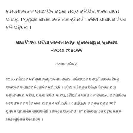
ରାମମୋହନଙ୍କ ଦଶାହ ଦିନ ରାଧିକା ମଧ୍ୟ ଚାଲିଯିବା ଖବର ଆମେ
ପାଇଲୁ । ମୃତ୍ୟୁର କାରଣ କେହି ଜାଣନ୍ତି ନାହିଁ । ବସିବା ଯାଗାରେ ହିଁ ସେ
ଟଳି ପଡ଼ିଲେ ।
ସାଇ ବିହାର, ପଟିଆ କଲେଜ ରୋଡ଼, ଭୁବନେଶ୍ୱର
,
ଦୂରଭାଷ
-୭୦୦୮୯୯୪୦୭୧
ଲେଖକ ପରିଚୟ
୨୦୧୦ ମସିହାରେ କର୍ମକ୍ଷେତ୍ରରୁ ଅବସର ଗ୍ରହଣ କରିବାପରେ ସମ୍ପୂର୍ଣ ଭାବରେ ନିଜକୁ
ସାରସ୍ଵତ ସାଧନାରେ ନିୟୋଜିତ କରିଛନ୍ତି । ଓଡ଼ିଆ ସାହିତ୍ୟର ବିଭିନ୍ନ ଦିଗରେ, ଯଥା
କ୍ଷୁଦ୍ରଗଳ୍ପ, କବିତା, ପଲ୍ଲୀ କବିତା, କାବ୍ୟ, ପୌରାଣିକ ଗଳ୍ପ ଏବଂ ପ୍ରବନ୍ଧ ଇତ୍ୟାଦିରେ
ସେ ସଫଳତାର ସହିତ ଲେଖନୀ ଚାଳନା କରିଛନ୍ତି । ଏପର୍ଯ୍ୟନ୍ତ ତାଙ୍କର ପ୍ରାୟ ୨୧ ଟି
ପୁସ୍ତକ ପ୍ରକାଶିତ ହୋଇସାରିଛି । ଭାବରେ ସାନ୍ଦ୍ରତା ଏବଂ ପରିବେଷଣରେ ପଟୁତା ତାଙ୍କ
ଲେଖାଗୁଡ଼ିକର ବିଶେଷତ୍ଵ ।