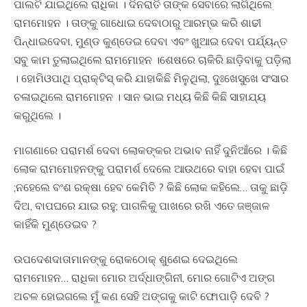
ପାଲଟି ଯାଇଥିଲେ ରାଧିକା । ଦିନରାତି ତାଙ୍କ ସେବାରେ ଲାଗିଥିଲେ
ରାମମୋହନ । ତାଙ୍କୁ ଗାଧୋଇ ଦେବାଠାରୁ ଆରମ୍ଭ କରି ଶାଢୀ
ପିନ୍ଧାଇଦେବା, ମୁଣ୍ଡ କୁଣ୍ଡେଇ ଦେବା ଏବଂ ଖୁଆଇ ଦେବା ପର୍ଯ୍ୟନ୍ତ
ସବୁ କାମ ତୁଲାଇଥିଲେ ରାମମୋହନ ।ଶେଷରେ ଚାକିରି ଛାଡ଼ିବାକୁ ପଡ଼ିଲା
। ହୋମିଓପାଥି ପ୍ରାକ୍ଟିସ୍ କରି ଯାହାକିଛି ମିଳୁଥିଲା, ଦୁଃଖେସୁଖେ ସଂସାର
ଚଳାଇଥିଲେ ରାମମୋହନ । ସାନ ଭାଇ ମଧ୍ୟ କିଛି କିଛି ସାହାଯ୍ୟ
କରୁଥିଲେ ।
ମାଗଣାରେ ପରାମର୍ଶ ଦେବା ଲୋକଙ୍କର ଅଭାବ ନାହିଁ ଦୁନିଆଁରେ । କିଛି
ଲୋକ ରାମମୋହନଙ୍କୁ ପରାମର୍ଶ ଦେଲେ ଆଉଥରେ ବାହା ହେବା ପାଇଁ
;ନହେଲେ ବଂଶ ରକ୍ଷା ହେବ କେମିତି ? କିଛି ଲୋକ କହିଲେ… ତାକୁ ଛାଡ଼ି
ଦିଅ, ବାପଘରେ ଯାଇ ରହୁ; ପାଗଳିକୁ ପାଖରେ ରଖି ଏତେ ଜଞ୍ଜାଳ
କାହିଁକି ମୁଣ୍ଡେଇବ ?
ଉପଦେଶଦାତାମାନଙ୍କୁ ରୋକଠୋକ୍ ଶୁଣେଇ ଦେଇଥିଲେ
ରାମମୋହନ… ରାଧିକା ମୋର ଅର୍ଦ୍ଧାଙ୍ଗିନୀ, ମୋର ଗୋଟିଏ ଅଙ୍ଗ
ଅଚଳ ହୋଇଗଲେ ମୁଁ କଣ ସେହି ଅଙ୍ଗକୁ କାଟି ଫୋପାଡ଼ି ଦେବି ?