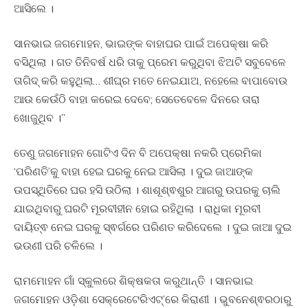
ଆସିଲେ ।
ସାନଭାଇ ଜଗମୋହନ, ଭାଇଙ୍କ ବାହାଘର ପାଇଁ ଅପେକ୍ଷା କରି
ବସିଥିଲା । ଗତ ତିନିବର୍ଷ ଧରି ତାକୁ ପ୍ରେମ କରୁଥିବା ଝିଅଟି ସବୁବେଳେ
ତାଗିଦ୍ କରି କହୁଥିଲା… ଶୀଘ୍ର ମତେ ନେଇଯାଅ, ନହେଲେ ବାପାବୋଉ
ଆଉ କେଉଁଠି ବାହା କରେଇ ଦେବେ; ସେତେବେଳେ ଦିନରେ ତାରା
ଖୋଜୁଥିବ ।”
ତେଣୁ ଜଗମୋହନ ଗୋଟିଏ ଦିନ ବି ଅପେକ୍ଷା ନକରି ପ୍ରେମିକା
‘ପରିଣତି’କୁ ବାହା ହେଇ ଘରକୁ ନେଇ ଆସିଲା । ଦୁଇ ଜାଆଙ୍କ
ଉପସ୍ଥିତିରେ ଘର ହସି ଉଠିଲା । ଶାଶୂଶ୍ଵଶୁର ଆଗରୁ ଉପରକୁ ଚାଲି
ଯାଇଥିବାରୁ ଘରଟି ମୂରବୀହୀନ ହୋଇ ରହିଥିଲା । ରାଧିକା ମୂରବୀ
ଦାୟିତ୍ଵ ନେଇ ଘରକୁ ସ୍ଵର୍ଗରେ ପରିଣତ କରିଦେଲେ । ଦୁଇ ଜାଆ ଦୁଇ
ଭଉଣୀ ପରି ଚଳିଲେ ।
ରାମମୋହନ ଗାଁ ସ୍କୁଲରେ ଶିକ୍ଷକତା କରୁଥାନ୍ତି । ସାନଭାଇ
ଜଗମୋହନ ଓଡ଼ିଶା ସେକ୍ରେଟେରିଏଟ୍’ରେ କିରାଣୀ । ଭୁବନେଶ୍ଵରଠାରୁ