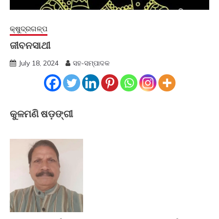
କ୍ଷୁଦ୍ରଗଳ୍ପ
ଜୀବନସାଥୀ
July 18, 2024
ସହ-ସମ୍ପାଦକ
କୁଳମଣି ଷଡ଼ଙ୍ଗୀ