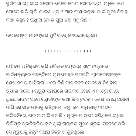
ଦୁର୍ଘଟଣା ରାଧିକାର ନହୋଇ ଯେବେ ମୋର ହୋଇଥାନ୍ତା; ରାଧିକା କଣ
ମୋତେ ଛାଡ଼ି ଚାଲି ଯାଇଥାନ୍ତା ? ଆଉ ବଂଶ ରକ୍ଷା ପାଇଁ ପୁନଃ ବିବାହ
କଥା କହୁଛ ? ରାଧିକା ମୋର ପୁଅ ଝିଅ ସବୁ କିଛି ।”
ଉପଦେଷ୍ଟା ମାନଙ୍କର ମୁହଁ ବନ୍ଦ୍ ହୋଇଯାଇଥିଲା।
++++++ ++++++ +++
ଯୈାବନ ଅତିକ୍ରମ କରି ପରିଣତ ବୟସରେ ଏବଂ ତତ୍ପରେ
ବାର୍ଦ୍ଧକ୍ୟରେ ପହଞ୍ଚିଲେ ରାମମୋହନ ଦମ୍ପତି ।ରାମମୋହନଙ୍କ
ଶେଷ ସମୟ ଆସିଗଲା । ଏଇ କିଛି ମାସ ତଳେ ସେ ଶେଷ ନିଶ୍ଵାସ
ତ୍ୟାଗ କଲେ । ମୃତ୍ୟୁ ସମୟରେ ତାଙ୍କର ଗୋଟିଏ ମାତ୍ର ଚିନ୍ତା
ଥିଲା…ତାଙ୍କ ପରେ ରାଧିକାଙ୍କ କଥା କିଏ ବୁଝିବ । ଶେଷ ସମୟ ଆସିବା
ଜାଣି ସେ ସାନ ଭାଇକୁ କହିଥିଲେ..ଜଗୁ, ମୋ ରାଧିକାକୁ ହତାଦର
କରିବନିରେ, ତାର ଆଉ କିଏ ଅଛି ? ମୁଣ୍ଡ ପାଖରେ ବସିଥିଲେ ରାଧିକା…
ନିର୍ଲିପ୍ତ ପ୍ରତିକ୍ରିୟାହୀନ ଥିଲା ତାଙ୍କର ମୁଖମଣ୍ଡଳ; ସତେଯେପରି
ସେ ମୃତ୍ୟୁକୁ ଚିହ୍ନି ମଧ୍ୟ ଚିହ୍ନି ପାରୁନଥିଲେ ।