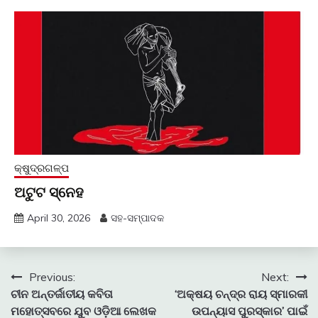
କ୍ଷୁଦ୍ରଗଳ୍ପ
ଅଟୁଟ ସ୍ନେହ
April 30, 2026
ସହ-ସମ୍ପାଦକ
Post
Previous:
Next:
ଚୀନ ଅନ୍ତର୍ଜାତୀୟ କବିତା
‘ଅକ୍ଷୟ ଚନ୍ଦ୍ର ରାୟ ସ୍ମାରକୀ
navigation
ମହୋତ୍ସବରେ ଯୁବ ଓଡ଼ିଆ ଲେଖକ
ଉପନ୍ୟାସ ପୁରସ୍କାର’ ପାଇଁ