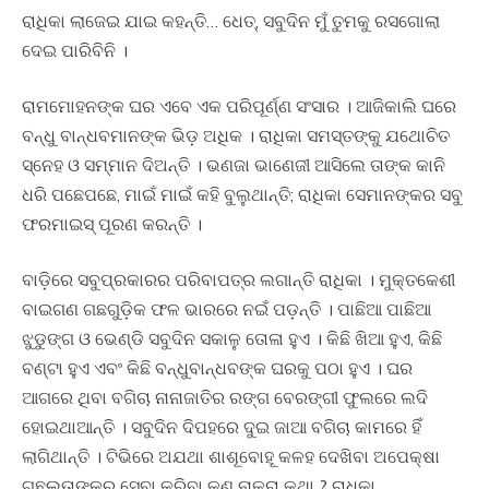
ରାଧିକା ଲାଜେଇ ଯାଇ କହନ୍ତି… ଧେତ୍, ସବୁଦିନ ମୁଁ ତୁମକୁ ରସଗୋଲା
ଦେଇ ପାରିବିନି ।
ରାମମୋହନଙ୍କ ଘର ଏବେ ଏକ ପରିପୂର୍ଣ୍ଣ ସଂସାର । ଆଜିକାଲି ଘରେ
ବନ୍ଧୁ ବାନ୍ଧବମାନଙ୍କ ଭିଡ଼ ଅଧିକ । ରାଧିକା ସମସ୍ତଙ୍କୁ ଯଥୋଚିତ
ସ୍ନେହ ଓ ସମ୍ମାନ ଦିଅନ୍ତି । ଭଣଜା ଭାଣେଜୀ ଆସିଲେ ତାଙ୍କ କାନି
ଧରି ପଛେପଛେ, ମାଇଁ ମାଇଁ କହି ବୁଲୁଥାନ୍ତି; ରାଧିକା ସେମାନଙ୍କର ସବୁ
ଫରମାଇସ୍ ପୂରଣ କରନ୍ତି ।
ବାଡ଼ିରେ ସବୁପ୍ରକାରର ପରିବାପତ୍ର ଲଗାନ୍ତି ରାଧିକା । ମୁକ୍ତକେଶୀ
ବାଇଗଣ ଗଛଗୁଡ଼ିକ ଫଳ ଭାରରେ ନଇଁ ପଡ଼ନ୍ତି । ପାଛିଆ ପାଛିଆ
ଝୁଡୁଙ୍ଗ ଓ ଭେଣ୍ଡି ସବୁଦିନ ସକାଳୁ ତୋଳା ହୁଏ । କିଛି ଖିଆ ହୁଏ, କିଛି
ବଣ୍ଟା ହୁଏ ଏବଂ କିଛି ବନ୍ଧୁବାନ୍ଧବଙ୍କ ଘରକୁ ପଠା ହୁଏ । ଘର
ଆଗରେ ଥିବା ବଗିଚା ନାନାଜାତିର ରଙ୍ଗ ବେରଙ୍ଗୀ ଫୁଲରେ ଲଦି
ହୋଇଥାଆନ୍ତି । ସବୁଦିନ ଦିପହରେ ଦୁଇ ଜାଆ ବଗିଚା କାମରେ ହିଁ
ଲାଗିଥାନ୍ତି । ଟିଭିରେ ଅଯଥା ଶାଶୂବୋହୂ କଳହ ଦେଖିବା ଅପେକ୍ଷା
ଗଛଲତାଙ୍କର ସେବା କରିବା କଣ ନାକରା କଥା ? ରାଧିକା