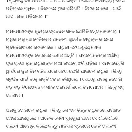
। ମୁଣ୍ଡରୁ ବହି ଯାଉଥାଏ ଧାରଧାର ରକ୍ତ । ସେଇଠି ଚେତାଶୂନ୍ୟ ହୋଇ
ପଡ଼ିଗଲେ ରାଧିକା । ନିକଟରେ ଥିଲା ପରିଣତି । ଚିତ୍କାର କଲା… ଧାଇଁ
ଆସ , ନାନୀ ପଡ଼ିଗଲେ ।”
ରାମମୋହନଙ୍କ ହୃଦୟର ସ୍ପନ୍ଦନ ସତେ ଯେମିତି ବନ୍ଦ୍ ହେଇଗଲା ।
ରାଧିକାଙ୍କୁ ସେ ଟେକିନେଇ ପଡ଼ୋଶୀ ସୁଦର୍ଶନ ବାବୁଙ୍କ କାରରେ
ଭୁବନେଶ୍ଵରର ନେଇଗଲେ । ରାଧିକା ଚେତାଶୂନ୍ୟ ହୋଇ
ରାମମୋହନଙ୍କ କୋଳରେ ଶୋଇଥାନ୍ତି । ରାମମୋହନଙ୍କ ଆଖିରୁ
ଦୁଇ ବୁନ୍ଦା ଲୁହ ରାଧିକାଙ୍କ ମଥା ଉପରେ ଝରି ପଡ଼ିଲା । ଏମରଜେନ୍’ସି
ୱାର୍ଡରେ ଦୁଇ ଦିନ ରହିବାପରେ ଚେତା ଫେରି ପାଇଲେ ରାଧିକା । କିନ୍ତୁ
ସବୁଦିନ ପାଇଁ ବାକ୍ ଶକ୍ତି ହରାଇ ବସିଥିଲେ । ସେଠାରୁ ଘରକୁ ନଫେରି
ବଡ଼ ବଡ଼ ବିଶେଷଜ୍ଞଙ୍କ ସହିତ ପରାମର୍ଶ କଲେ ରାମମୋହନ । କିନ୍ତୁ ସବୁ
ବେକାର ।
ଘରକୁ ଫେରିଲେ ରାଧିକା । କିନ୍ତୁ ସେ ଏକ ଭିନ୍ନ ରାଧିକାରେ ପରିଣତ
ହୋଇ ଯାଇଥିଲେ । ଅନେକ ସେବା ସୁଶ୍ରୁଷା ପରେ ସେ ଧୀରେଧୀରେ
ଚାଲିବା ଆରମ୍ଭ କଲେ; କିନ୍ତୁ ମାନସିକ ସ୍ତରରେ ଛୋଟ ପିଲାଟିଏ