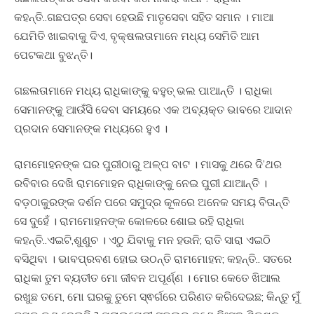
କହନ୍ତି..ଗଛପତ୍ର ସେବା ହେଉଛି ମାତୃସେବା ସହିତ ସମାନ । ମାଆ
ଯେମିତି ଖାଇବାକୁ ଦିଏ, ବୃକ୍ଷଲତାମାନେ ମଧ୍ୟ ସେମିତି ଆମ
ପେଟକଥା ବୁଝନ୍ତି।
ଗଛଲତାମାନେ ମଧ୍ୟ ରାଧିକାଙ୍କୁ ବହୁତ୍ ଭଲ ପାଆନ୍ତି । ରାଧିକା
ସେମାନଙ୍କୁ ଆଉଁସି ଦେବା ସମୟରେ ଏକ ଅବ୍ୟକ୍ତ ଭାବରେ ଆଦାନ
ପ୍ରଦାନ ସେମାନଙ୍କ ମଧ୍ୟରେ ହୁଏ ।
ରାମମୋହନଙ୍କ ଘର ପୁରୀଠାରୁ ଅଳ୍ପ ବାଟ । ମାସକୁ ଥରେ ଦି’ଥର
ରବିବାର ଦେଖି ରାମମୋହନ ରାଧିକାଙ୍କୁ ନେଇ ପୁରୀ ଯାଆନ୍ତି ।
ବଡ଼ଠାକୁରଙ୍କ ଦର୍ଶନ ପରେ ସମୁଦ୍ର କୂଳରେ ଅନେକ ସମୟ ବିତାନ୍ତି
ସେ ଦୁହେଁ । ରାମମୋହନଙ୍କ କୋଳରେ ଶୋଇ ରହି ରାଧିକା
କହନ୍ତି..ଏଇଟି,ଶୁଣୁଚ । ଏଠୁ ଯିବାକୁ ମନ ହଉନି; ରାତି ସାରା ଏଇଠି
ବସିଥିବା । ଭାବପ୍ରବଣ ହୋଇ ଉଠନ୍ତି ରାମମୋହନ; କହନ୍ତି.. ସତରେ
ରାଧିକା ତୁମ ବ୍ୟତୀତ ମୋ ଜୀବନ ଅପୂର୍ଣ୍ଣ । ମୋର କେତେ ଖିଆଲ
ରଖୁଛ ତମେ, ମୋ ଘରକୁ ତୁମେ ସ୍ଵର୍ଗରେ ପରିଣତ କରିଦେଇଛ; କିନ୍ତୁ ମୁଁ