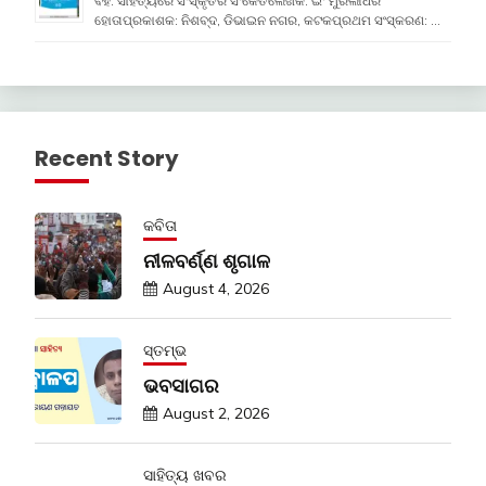
ବହି: ସାହିତ୍ୟରେ ସଂସ୍କୃତିର ସଂକେତଲେଖକ: ଇଂ ମୁରଲୀଧର
ହୋତାପ୍ରକାଶକ: ନିଶବ୍ଦ, ଡିଭାଇନ ନଗର, କଟକପ୍ରଥମ ସଂସ୍କରଣ: …
Recent Story
କବିତା
ନୀଳବର୍ଣ୍ଣ ଶୃଗାଳ
August 4, 2026
ସ୍ତମ୍ଭ
ଭବସାଗର
August 2, 2026
ସାହିତ୍ୟ ଖବର