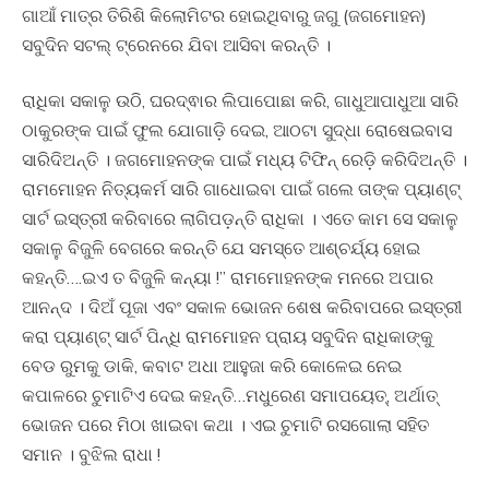
ଗାଆଁ ମାତ୍ର ତିରିଶି କିଲୋମିଟର ହୋଇଥିବାରୁ ଜଗୁ (ଜଗମୋହନ)
ସବୁଦିନ ସଟଲ୍ ଟ୍ରେନରେ ଯିବା ଆସିବା କରନ୍ତି ।
ରାଧିକା ସକାଳୁ ଉଠି, ଘରଦ୍ଵାର ଲିପାପୋଛା କରି, ଗାଧୁଆପାଧୁଆ ସାରି
ଠାକୁରଙ୍କ ପାଇଁ ଫୁଲ ଯୋଗାଡ଼ି ଦେଇ, ଆଠଟା ସୁଦ୍ଧା ରୋଷେଇବାସ
ସାରିଦିଅନ୍ତି । ଜଗମୋହନଙ୍କ ପାଇଁ ମଧ୍ୟ ଟିଫିନ୍ ରେଡ଼ି କରିଦିଅନ୍ତି ।
ରାମମୋହନ ନିତ୍ୟକର୍ମ ସାରି ଗାଧୋଇବା ପାଇଁ ଗଲେ ତାଙ୍କ ପ୍ୟାଣ୍ଟ୍
ସାର୍ଟ ଇସ୍ତ୍ରୀ କରିବାରେ ଲାଗିପଡ଼ନ୍ତି ରାଧିକା । ଏତେ କାମ ସେ ସକାଳୁ
ସକାଳୁ ବିଜୁଳି ବେଗରେ କରନ୍ତି ଯେ ସମସ୍ତେ ଆଶ୍ଚର୍ଯ୍ୟ ହୋଇ
କହନ୍ତି….ଇଏ ତ ବିଜୁଳି କନ୍ୟା !” ରାମମୋହନଙ୍କ ମନରେ ଅପାର
ଆନନ୍ଦ । ଦିଅଁ ପୂଜା ଏବଂ ସକାଳ ଭୋଜନ ଶେଷ କରିବାପରେ ଇସ୍ତ୍ରୀ
କରା ପ୍ୟାଣ୍ଟ୍ ସାର୍ଟ ପିନ୍ଧି ରାମମୋହନ ପ୍ରାୟ ସବୁଦିନ ରାଧିକାଙ୍କୁ
ବେଡ ରୁମକୁ ଡାକି, କବାଟ ଅଧା ଆହୁଜା କରି କୋଳେଇ ନେଇ
କପାଳରେ ଚୁମାଟିଏ ଦେଇ କହନ୍ତି…ମଧୁରେଣ ସମାପୟେତ୍, ଅର୍ଥାତ୍
ଭୋଜନ ପରେ ମିଠା ଖାଇବା କଥା । ଏଇ ଚୁମାଟି ରସଗୋଲା ସହିତ
ସମାନ । ବୁଝିଲ ରାଧା !