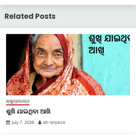
Related Posts
କ୍ଷୁଦ୍ରଗଳ୍ପ
ଶୁଖି ଯାଇଥିବା ଆଖି
July 7, 2026
ସହ-ସମ୍ପାଦକ