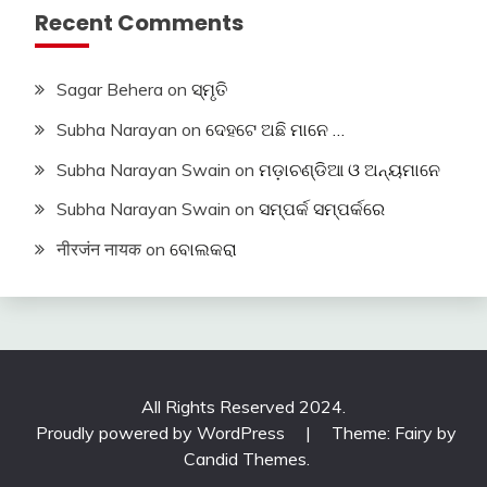
Recent Comments
Sagar Behera
on
ସ୍ମୃତି
Subha Narayan
on
ଦେହଟେ ଅଛି ମାନେ …
Subha Narayan Swain
on
ମଡ଼ାଚଣ୍ଡିଆ ଓ ଅନ୍ୟମାନେ
Subha Narayan Swain
on
ସମ୍ପର୍କ ସମ୍ପର୍କରେ
नीरजंन नायक
on
ବୋଲକରା
All Rights Reserved 2024.
Proudly powered by WordPress
|
Theme: Fairy by
Candid Themes
.