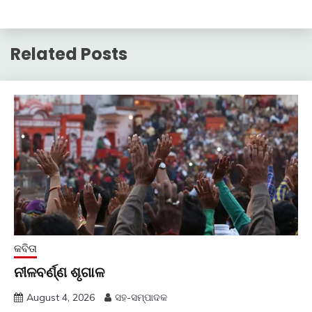
Related Posts
କବିତା
ନୀଳବର୍ଣ୍ଣ ଶୃଗାଳ
August 4, 2026
ସହ-ସମ୍ପାଦକ