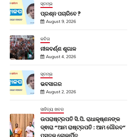
ସ୍ତମ୍ଭ
ପ୍ରଶ୍ନ ପଚାରିବେ ?
August 9, 2026
କବିତା
ନୀଳବର୍ଣ୍ଣ ଶୃଗାଳ
August 4, 2026
ସ୍ତମ୍ଭ
ଭବସାଗର
August 2, 2026
ସାହିତ୍ୟ ଖବର
ଉପରାଷ୍ଟ୍ରପତି ସି.ପି. ରାଧାକୃଷ୍ଣନଙ୍କ
ଦ୍ଵାରା “ଆମ ରାଷ୍ଟ୍ରପତି : ଆମ ଗୌରବ”
ପୁସ୍ତକ ଲୋକାର୍ପିତ