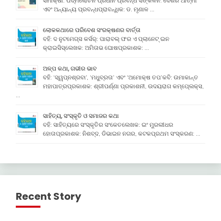
ସମୀକ୍ଷା: ପଦ୍ମଲୋଚନ ପ୍ରଧାନ ପ୍ରବନ୍ଧ ସଙ୍କଳନ: ଦେଶର ଆତ୍ମା
ଏବଂ ଅନ୍ୟାନ୍ୟ ପ୍ରବନ୍ଧପ୍ରାବନ୍ଧିକ: ଡ. ମୃଣାଳ …
ଲୋକକଥାରେ ପରିବେଶ ସଂରକ୍ଷଣର ବାର୍ତ୍ତା
ବହି: ଦ ନୁଟମେଗ୍ସ କର୍ସର୍: ପାରାବଲ୍ ଫର ଏ ପ୍ଲାନେଟ୍ ଇନ
କ୍ରାଇସିସ୍ଲେଖକ: ଅମିତାଭ ଘୋଷପ୍ରକାଶକ: …
ଅଳ୍ପ କଥା, ଗଭୀର ଭାବ
ବହି: ‘ସ୍ୱପ୍ନଶ୍ରବା’, ‘ମଧୁବ୍ରତା’ ଏବଂ ‘ଅମୋକ୍ଷ ତପ’କବି: ଉମାକାନ୍ତ
ମହାପାତ୍ରପ୍ରକାଶକ: ଶ୍ରୀପର୍ଣ୍ଣା ପ୍ରକାଶନୀ, ଉଦୟରାଗ କମ୍ପେ୍ଲକ୍ସ,
…
ସାହିତ୍ୟ, ସଂସ୍କୃତି ଓ ସମାଜର କଥା
ବହି: ସାହିତ୍ୟରେ ସଂସ୍କୃତିର ସଂକେତଲେଖକ: ଇଂ ମୁରଲୀଧର
ହୋତାପ୍ରକାଶକ: ନିଶବ୍ଦ, ଡିଭାଇନ ନଗର, କଟକପ୍ରଥମ ସଂସ୍କରଣ: …
Recent Story