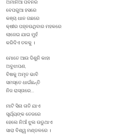
ଅମାନିଆ ପବନର
ବେପରୁଆ ହସରେ
କଞ୍ଚା ଧାନ ଗଛରେ
କ୍ଷୀର ପହ୍ନଉଥିବାର ମହକରେ
ଲାଜେଇ ଯାଇ ମୁହଁ
କରିଦିଏ ତଳକୁ ।
ମୋତେ ଆଉ ଦିଶୁନି କାହା
ଅବୁଝାପଣ,
ବିଷକୁ ଅମୃତ ଭାବି
ସମସ୍ତେ ଧାଇଁଛନ୍ତି
ନିଜ ରାସ୍ତାରେ…
ମାଟି ସିନା ତାତି ଯାଏ
ସୂର୍ଯ୍ୟଙ୍କ ତେଜରେ
ହେଲେ ନିଆଁ ଝୁଲ ଉଡୁଥାଏ
ସାରା ବିଶ୍ୱ ମଣ୍ଡଳରେ ।