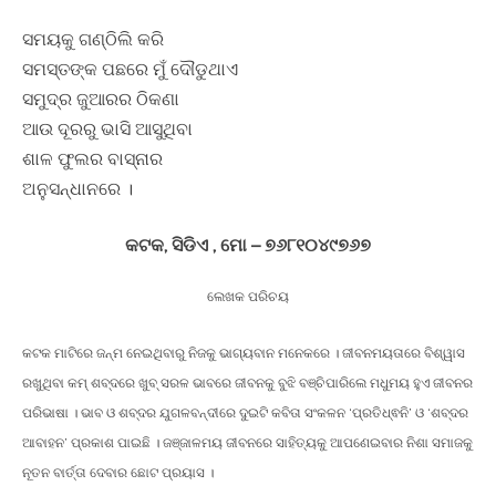
ସମୟକୁ ଗଣ୍ଠିଲି କରି
ସମସ୍ତଙ୍କ ପଛରେ ମୁଁ ଦୌଡୁଥାଏ
ସମୁଦ୍ର ଜୁଆରର ଠିକଣା
ଆଉ ଦୂରରୁ ଭାସି ଆସୁଥିବା
ଶାଳ ଫୁଲର ବାସ୍ନାର
ଅନୁସନ୍ଧାନରେ ।
କଟକ, ସିଡିଏ , ମୋ – ୭୬୮୧୦୪୯୭୬୭
ଲେଖକ ପରିଚୟ
କଟକ ମାଟିରେ ଜନ୍ମ ନେଇଥିବାରୁ ନିଜକୁ ଭାଗ୍ୟବାନ ମନେକରେ । ଜୀବନମୟତାରେ ବିଶ୍ୱାସ
ରଖୁଥିବା କମ୍ ଶବ୍ଦରେ ଖୁବ୍ ସରଳ ଭାବରେ ଜୀବନକୁ ବୁଝି ବଞ୍ଚିପାରିଲେ ମଧୁମୟ ହୁଏ ଜୀବନର
ପରିଭାଷା । ଭାବ ଓ ଶବ୍ଦର ଯୁଗଳବନ୍ଦୀରେ ଦୁଇଟି କବିତା ସଂକଳନ ‘ପ୍ରତିଧ୍ଵନି’ ଓ ‘ଶବ୍ଦର
ଆବାହନ’ ପ୍ରକାଶ ପାଇଛି । ଜଞ୍ଜାଳମୟ ଜୀବନରେ ସାହିତ୍ୟକୁ ଆପଣେଇବାର ନିଶା ସମାଜକୁ
ନୂତନ ବାର୍ତ୍ତା ଦେବାର ଛୋଟ ପ୍ରୟାସ ।