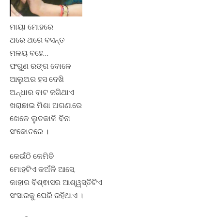
ମାୟା ମୋହରେ
ଥରେ ଥରେ ବସନ୍ତ
ମଳୟ ବହେ…
ଫଗୁଣ ରଙ୍ଗ ବୋଳେ
ଆଲୁଅର ହସ ଦେଖି
ଅନ୍ଧାର ବାଟ ଜଗିଥାଏ
ଖରାଛାଇ ମିଶା ଅଗଣାରେ
ଖେଳେ ଲୁଚକାଳି ବିନା
ସଂକୋଚରେ ।
କେଉଁଠି କେମିତି
ମୋହଟିଏ କଅଁଳି ଆସେ,
କାହାର ବିଶ୍ଵାସର ଆଶ୍ୱସ୍ତିଟିଏ
ସଂସାରକୁ ଘେରି ରହିଥାଏ ।