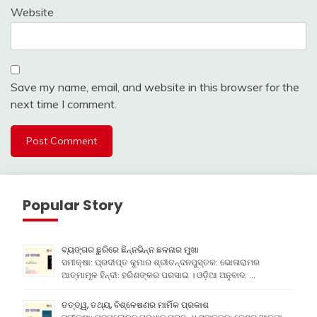
Website
Save my name, email, and website in this browser for the
next time I comment.
Popular Story
ବ୍ୟଙ୍ଗର ଛୁରିରେ ଛିନ୍ନଭିନ୍ନ ଛଳନାର ମୁଖା
ସମୀକ୍ଷା: ପ୍ରଦୀପ୍ତ କୁମାର ଶ୍ରୀଚନ୍ଦନପୁସ୍ତକ: ଭୋଳାରାମର
ଆତ୍ମାମୂଳ ହିନ୍ଦୀ: ହରିଶଙ୍କର ପରସାଇ । ଓଡ଼ିଆ ଅନୁବାଦ: …
ତତ୍ତ୍ୱ, ତଥ୍ୟ, ବିଶ୍ଳେଷଣର ମାର୍ମିକ ପ୍ରକାଶ