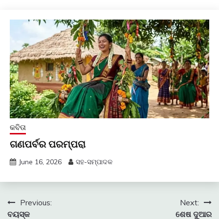
କବିତା
ଗଣପର୍ବର ପରମ୍ପରା
June 16, 2026
ସହ-ସମ୍ପାଦକ
Post
Previous:
Next:
ବୟସ୍କ
ଶେଷ ଦୁଆର