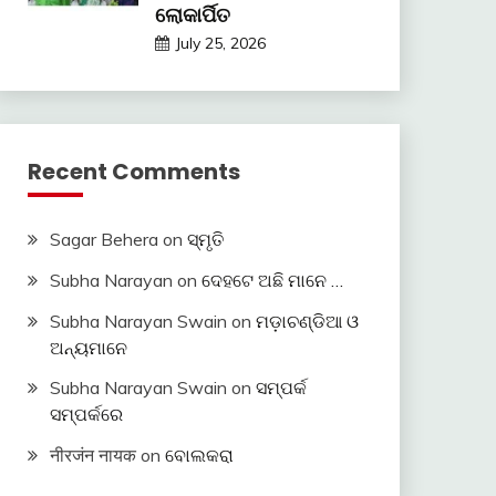
ଲୋକାର୍ପିତ
July 25, 2026
Recent Comments
Sagar Behera
on
ସ୍ମୃତି
Subha Narayan
on
ଦେହଟେ ଅଛି ମାନେ …
Subha Narayan Swain
on
ମଡ଼ାଚଣ୍ଡିଆ ଓ
ଅନ୍ୟମାନେ
Subha Narayan Swain
on
ସମ୍ପର୍କ
ସମ୍ପର୍କରେ
नीरजंन नायक
on
ବୋଲକରା