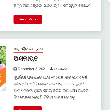
କଣ୍ଠ ଆପଣଙ୍କର, ସାକ୍ଷାତ୍ ମା’ ସରସ୍ୱତୀ ବସିଛନ୍ତି
Read More
ଧାରାବାହିକ ଉପନ୍ୟାସ
ଅସମାପ୍ତ
December 3, 2021
ସମ୍ପାଦକ
ସୁପ୍ରିୟା ପ୍ରଶାନ୍ତ ଭାଗ –୯ ପେଷାଦାର୍ ଜୀବନ ବର୍ଷା
ଛାଡିଲାନି। ଏମିତି କେତେବେଳ ଗଲା କଥା ଭାବୁଥିବି
ଆଉ? ଟିଭିଟା ଥିଲେ ସମୟ କଟିଯାଇଥାନ୍ତା। ପନ୍ଦର
ଦିନ ଉପରେ ହେଲାଣି ଟିଭିଟା ସଜଡା ହେବାକୁ