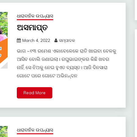
ଧାରାବାହିକ ଉପନ୍ୟାସ
ଅସମାପ୍ତ
March 4, 2022
ସମ୍ପାଦକ
ଭାଗ ~୧୩ ରମେଶ ଏକାବେଳେକେ ରାତି ଖାଇବା ବେଳକୁ
ଆସିବ ବୋଲି ଜଣାଇଲା। ରଘୁଭାଇଙ୍କର କିଛି ଖବର
ନାହିଁ, ସେ ଝିଅକୁ ନେଇ ହୁଏତ ବ୍ୟସ୍ତ। ଆଜି ଦିନସାରା
ଗୋଟେ ପରେ ଗୋଟେ ଅଭିନନ୍ଦନ
Read More
ଧାରାବାହିକ ଉପନ୍ୟାସ