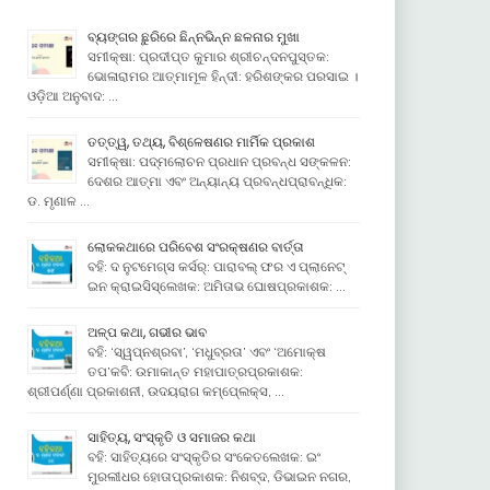
ବ୍ୟଙ୍ଗର ଛୁରିରେ ଛିନ୍ନଭିନ୍ନ ଛଳନାର ମୁଖା
ସମୀକ୍ଷା: ପ୍ରଦୀପ୍ତ କୁମାର ଶ୍ରୀଚନ୍ଦନପୁସ୍ତକ:
ଭୋଳାରାମର ଆତ୍ମାମୂଳ ହିନ୍ଦୀ: ହରିଶଙ୍କର ପରସାଇ ।
ଓଡ଼ିଆ ଅନୁବାଦ: …
ତତ୍ତ୍ୱ, ତଥ୍ୟ, ବିଶ୍ଳେଷଣର ମାର୍ମିକ ପ୍ରକାଶ
ସମୀକ୍ଷା: ପଦ୍ମଲୋଚନ ପ୍ରଧାନ ପ୍ରବନ୍ଧ ସଙ୍କଳନ:
ଦେଶର ଆତ୍ମା ଏବଂ ଅନ୍ୟାନ୍ୟ ପ୍ରବନ୍ଧପ୍ରାବନ୍ଧିକ:
ଡ. ମୃଣାଳ …
ଲୋକକଥାରେ ପରିବେଶ ସଂରକ୍ଷଣର ବାର୍ତ୍ତା
ବହି: ଦ ନୁଟମେଗ୍ସ କର୍ସର୍: ପାରାବଲ୍ ଫର ଏ ପ୍ଲାନେଟ୍
ଇନ କ୍ରାଇସିସ୍ଲେଖକ: ଅମିତାଭ ଘୋଷପ୍ରକାଶକ: …
ଅଳ୍ପ କଥା, ଗଭୀର ଭାବ
ବହି: ‘ସ୍ୱପ୍ନଶ୍ରବା’, ‘ମଧୁବ୍ରତା’ ଏବଂ ‘ଅମୋକ୍ଷ
ତପ’କବି: ଉମାକାନ୍ତ ମହାପାତ୍ରପ୍ରକାଶକ:
ଶ୍ରୀପର୍ଣ୍ଣା ପ୍ରକାଶନୀ, ଉଦୟରାଗ କମ୍ପେ୍ଲକ୍ସ, …
ସାହିତ୍ୟ, ସଂସ୍କୃତି ଓ ସମାଜର କଥା
ବହି: ସାହିତ୍ୟରେ ସଂସ୍କୃତିର ସଂକେତଲେଖକ: ଇଂ
ମୁରଲୀଧର ହୋତାପ୍ରକାଶକ: ନିଶବ୍ଦ, ଡିଭାଇନ ନଗର,