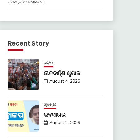
କଟକପ୍ରଥମ ସଂସ୍କରଣ: …
Recent Story
କବିତା
ନୀଳବର୍ଣ୍ଣ ଶୃଗାଳ
August 4, 2026
ସ୍ତମ୍ଭ
ଭବସାଗର
August 2, 2026