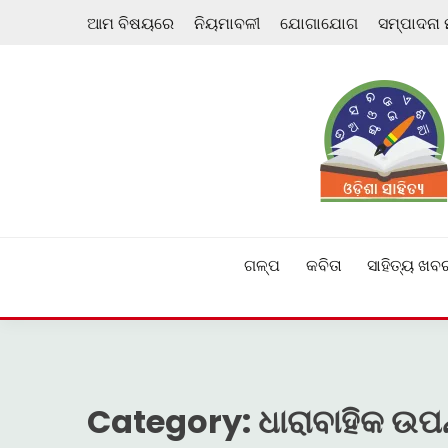
Skip
ଆମ ବିଷୟରେ
ନିୟମାବଳୀ
ଯୋଗାଯୋଗ
ସମ୍ପାଦନା
to
content
ଓଡ଼ିଆ ଇ-ସାହିତ୍ୟକୁ ଆଗକୁ ନେବାକୁ ଏକ ନୂଆ ପ୍ରଚେଷ୍ଠା
ଓଡ଼ିଶା ସାହିତ୍ୟ
ଗଳ୍ପ
କବିତା
ସାହିତ୍ୟ ଖବ
Category:
ଧାରାବାହିକ ଉପ