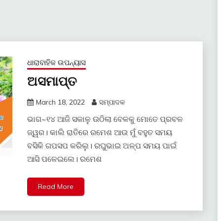
ଧାରାବାହିକ ଉପନ୍ୟାସ
ଅସମାପ୍ତ
March 18, 2022
ସମ୍ପାଦକ
ଭାଗ~୧୪ ଆଜି ସକାଳୁ ଉଠିଲା ବେଳକୁ ମୋତେ ପ୍ରବଳ
ଜ୍ୱର। କାଲି ରାତିରେ ରମେଶ ଆଉ ମୁଁ ବହୁତ ସମୟ
ବସିକି ଗପସପ କରିଲୁ। ରଘୁଭାଇ ଅଳ୍ପ ସମୟ ପାଇଁ
ଆସି ପଳେଇଲେ। ରମେଶ
Read More