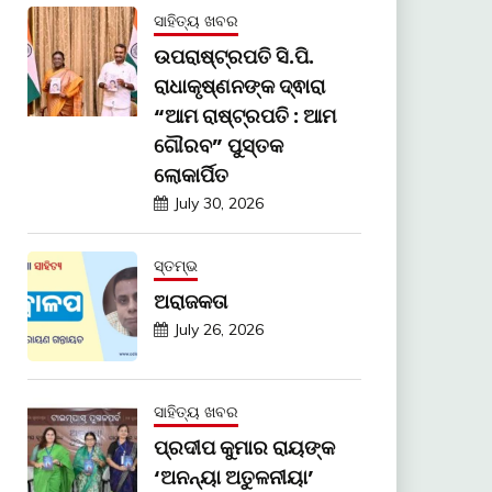
ସାହିତ୍ୟ ଖବର
ଉପରାଷ୍ଟ୍ରପତି ସି.ପି.
ରାଧାକୃଷ୍ଣନଙ୍କ ଦ୍ଵାରା
“ଆମ ରାଷ୍ଟ୍ରପତି : ଆମ
ଗୌରବ” ପୁସ୍ତକ
ଲୋକାର୍ପିତ
July 30, 2026
ସ୍ତମ୍ଭ
ଅରାଜକତା
July 26, 2026
ସାହିତ୍ୟ ଖବର
ପ୍ରଦୀପ କୁମାର ରାୟଙ୍କ
‘ଅନନ୍ୟା ଅତୁଳନୀୟା’