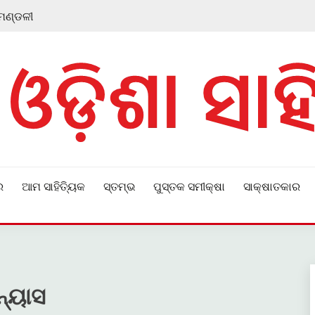
 ମଣ୍ଡଳୀ
ର
ଆମ ସାହିତ୍ୟିକ
ସ୍ତମ୍ଭ
ପୁସ୍ତକ ସମୀକ୍ଷା
ସାକ୍ଷାତକାର
ନ୍ୟାସ