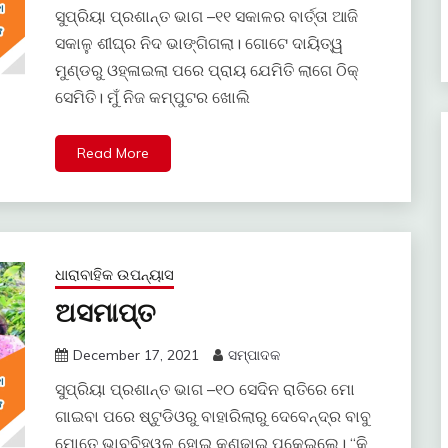
ସୁପ୍ରିୟା ପ୍ରଶାନ୍ତ ଭାଗ –୧୧ ସକାଳର ବାର୍ତ୍ତା ଆଜି
ସକାଳୁ ଶୀଘ୍ର ନିଦ ଭାଙ୍ଗିଗଲା। ଗୋଟେ ଦାୟିତ୍ୱ
ମୁଣ୍ଡରୁ ଓହ୍ଳାଇଲା ପରେ ପ୍ରାୟ ଯେମିତି ଲାଗେ ଠିକ୍
ସେମିତି। ମୁଁ ନିଜ କମ୍ପୁଟର ଖୋଲି
Read More
ଧାରାବାହିକ ଉପନ୍ୟାସ
ଅସମାପ୍ତ
December 17, 2021
ସମ୍ପାଦକ
ସୁପ୍ରିୟା ପ୍ରଶାନ୍ତ ଭାଗ –୧୦ ସେଦିନ ରାତିରେ ମୋ
ଗାଇବା ପରେ ଷ୍ଟୁଡିଓରୁ ବାହାରିଲାରୁ ଦେବେନ୍ଦ୍ର ବାବୁ
ମୋତେ ଭାବବିହ୍ୱଳ ହୋଇ କୁଣ୍ଢାଇ ପକେଇଲେ। “କି