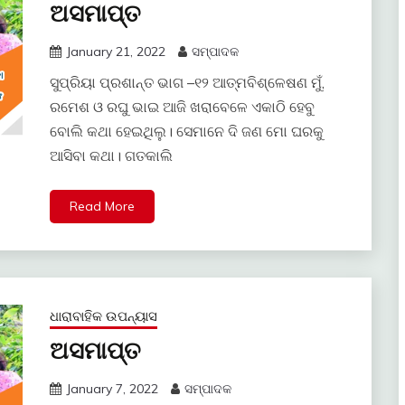
ଅସମାପ୍ତ
January 21, 2022
ସମ୍ପାଦକ
ସୁପ୍ରିୟା ପ୍ରଶାନ୍ତ ଭାଗ –୧୨ ଆତ୍ମବିଶ୍ଳେଷଣ ମୁଁ,
ରମେଶ ଓ ରଘୁ ଭାଇ ଆଜି ଖରାବେଳେ ଏକାଠି ହେବୁ
ବୋଲି କଥା ହେଇଥିଲୁ। ସେମାନେ ଦି ଜଣ ମୋ ଘରକୁ
ଆସିବା କଥା। ଗତକାଲି
Read More
ଧାରାବାହିକ ଉପନ୍ୟାସ
ଅସମାପ୍ତ
January 7, 2022
ସମ୍ପାଦକ