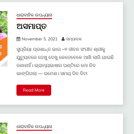
ଧାରାବାହିକ ଉପନ୍ୟାସ
ଅସମାପ୍ତ
November 5, 2021
ସମ୍ପାଦକ
ସୁପ୍ରିୟା ପ୍ରଶାନ୍ତ ଭାଗ –୭ ଜୀବନ ସଂଗୀତ ଶ୍ରୀକୁ
ୟୁଟ୍ୟୁବରେ ଦେଖୁ ଦେଖୁ କେତେବେଳେ ଆଖି ଲାଗି ଯାଇଛି
ଜଣାନାହିଁ। ଭ୍ରାମ୍ୟଭାଷର ଘଣ୍ଟିରେ ମୋ ନିଦ
ଭାଙ୍ଗିଗଲା — ରମେଶ। ସମୟ ଦିନ ଦିଟା
Read More
ଧାରାବାହିକ ଉପନ୍ୟାସ