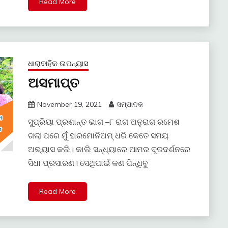
Read More
ଧାରାବାହିକ ଉପନ୍ୟାସ
ଅସମାପ୍ତ
November 19, 2021
ସମ୍ପାଦକ
ସୁପ୍ରିୟା ପ୍ରଶାନ୍ତ ଭାଗ –୮ ରାଗ ଅନୁରାଗ ରମେଶ
ଗଲା ପରେ ମୁଁ ହାରମୋନିଅମ୍ ଧରି କେତେ ସମୟ
ଅଭ୍ୟାସ କଲି। କାଲି ସନ୍ଧ୍ୟାରେ ଆମର ଦୂରଦର୍ଶନରେ
ସିଧା ପ୍ରସାରଣ। ସେଥିପାଇଁ କଣ ପିନ୍ଧିବୁ
Read More