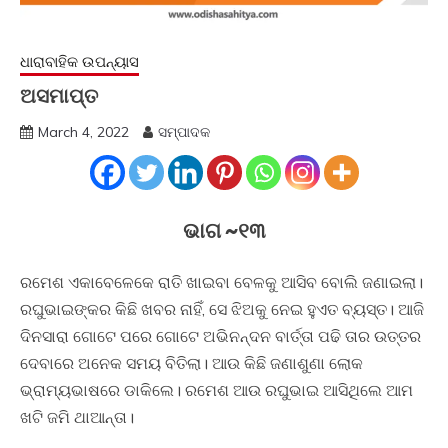
ଧାରାବାହିକ ଉପନ୍ୟାସ
ଅସମାପ୍ତ
March 4, 2022
ସମ୍ପାଦକ
ଭାଗ ~୧୩
ରମେଶ ଏକାବେଳେକେ ରାତି ଖାଇବା ବେଳକୁ ଆସିବ ବୋଲି ଜଣାଇଲା।
ରଘୁଭାଇଙ୍କର କିଛି ଖବର ନାହିଁ, ସେ ଝିଅକୁ ନେଇ ହୁଏତ ବ୍ୟସ୍ତ। ଆଜି
ଦିନସାରା ଗୋଟେ ପରେ ଗୋଟେ ଅଭିନନ୍ଦନ ବାର୍ତ୍ତା ପଢି ତାର ଉତ୍ତର
ଦେବାରେ ଅନେକ ସମୟ ବିତିଲା। ଆଉ କିଛି ଜଣାଶୁଣା ଲୋକ
ଭ୍ରାମ୍ୟଭାଷରେ ଡାକିଲେ। ରମେଶ ଆଉ ରଘୁଭାଇ ଆସିଥିଲେ ଆମ
ଖଟି ଜମି ଥାଆନ୍ତା।