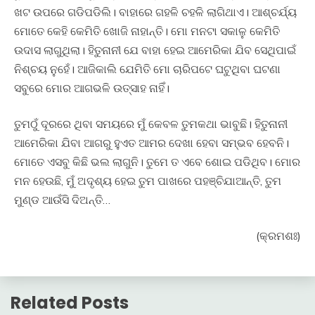
ଖଟ ଉପରେ ଗଡିପଡିଲି। ବାହାରେ ଗହଳି ଚହଳି ଲାଗିଥାଏ। ଆଶ୍ଚର୍ଯ୍ୟ
ମୋତେ କେହି କେମିତି ଖୋଜି ନାହାନ୍ତି। ମୋ ମନଟା ସକାଳୁ କେମିତି
ଉଦାସ ଲାଗୁଥିଲା। ହିତୁନାନୀ ଯେ ବାହା ହେଇ ଆମେରିକା ଯିବ ସେଥିପାଇଁ
ନିଶ୍ଚୟ ନୁହେଁ। ଆଜିକାଲି ଯେମିତି ମୋ ଚାରିପଟେ ଘଟୁଥିବା ଘଟଣା
ସବୁରେ ମୋର ଆଗଭଳି ଉତ୍ସାହ ନାହିଁ।
ତୁମଠୁଁ ଦୂରରେ ଥିବା ସମୟରେ ମୁଁ କେବଳ ତୁମକଥା ଭାବୁଛି। ହିତୁନାନୀ
ଆମେରିକା ଯିବା ଆଗରୁ ହୁଏତ ଆମର ଦେଖା ହେବା ସମ୍ଭବ ହେବନି।
ମୋତେ ଏସବୁ କିଛି ଭଲ ଲାଗୁନି। ତୁମେ ତ ଏବେ ଶୋଇ ପଡିଥିବ। ମୋର
ମନ ହେଉଛି, ମୁଁ ଅଦୃଶ୍ୟ ହେଇ ତୁମ ପାଖରେ ପହଞ୍ଚିଯାଆନ୍ତି, ତୁମ
ମୁଣ୍ଡ ଆଉଁସି ଦିଅନ୍ତି…
(କ୍ରମଶଃ)
Related Posts