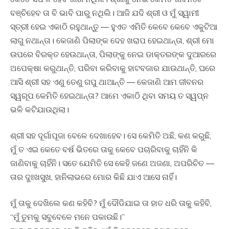
ବଞ୍ଚିହେବ ତା ବି ଭାବି ପାରୁ ନଥିଲି। ଆଜି ଯଦି ଶ୍ରୀ ଓ ମୁଁ ସ୍ୱାମୀ
ସ୍ତ୍ରୀ ହେଇ ଏକାଠି ରହୁଥାନ୍ତୁ — ହୁଏତ ଏମିତି କେବେ କେବେ ଏକୁଟିଆ
ଲାଗୁ ନଥାନ୍ତା। କେଜାଣି ପିଲାଙ୍କ ଦେହ ଖରାପ ହେଇଥାନ୍ତା, ଶ୍ରୀ ମୋ
ଉପରେ ବିରକ୍ତ ହେଉଥାନ୍ତା, ପିଲାଙ୍କୁ ନେଇ ଡାକ୍ତରଙ୍କ ଦୁଆରରେ
ଅପେକ୍ଷା କରୁଥାନ୍ତି, ପରିବା କରିବାକୁ ହାଟବଜାର ଯାଉଥାନ୍ତି, ଘରେ
ଆସି ଶ୍ରୀ ସହ ଏଣୁ ତେଣୁ ଗପୁ ଥାଆନ୍ତି — କେଜାଣି ଆମ ଜୀବନର
ସ୍ୱରୂପ କେମିତି ହେଇଥାନ୍ତା? ଆମେ ଏକାଠି ଥିବା ସମୟ ତ ସ୍ୱପ୍ନ
ଭଳି କଟିଯାଉଥିଲା।
ଶ୍ରୀ ସହ ଦୂର୍ଗାପୂଜା ବେଳେ ଦେଖାହେବ। ସେ କେମିତି ଅଛି, କଣ କରୁଛି,
ମୁଁ ତ ଏଇ କେତେ ବର୍ଷ ଭିତରେ ତାକୁ କେବେ ପଚାରିବାକୁ ଚାହିଁନି କି
ଜାଣିବାକୁ ଚାହିଁନି। ସତେ ଯେମିତି ସେ କେହି ଜଣେ ଅଜଣା, ଅପରିଚିତ —
ତାର ଦୁଃଖସୁଖ, ହାନିଲାଭରେ ମୋର କିଛି ଯାଏ ଆସେ ନାହିଁ।
ମୁଁ ତାକୁ ଦେଖିଲେ କଣ କହିବି? ମୁଁ ଦୌଡିଯାଇ ତା ହାତ ଧରି ତାକୁ କହିବି,
“ମୁଁ ତୁମକୁ ସବୁବେଳେ ମନେ ପକାଉଛି।”