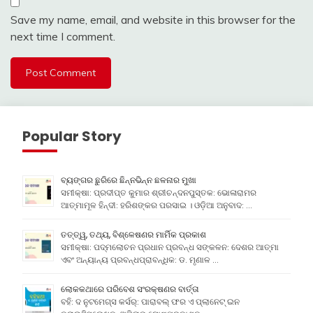
Save my name, email, and website in this browser for the
next time I comment.
Popular Story
ବ୍ୟଙ୍ଗର ଛୁରିରେ ଛିନ୍ନଭିନ୍ନ ଛଳନାର ମୁଖା
ସମୀକ୍ଷା: ପ୍ରଦୀପ୍ତ କୁମାର ଶ୍ରୀଚନ୍ଦନପୁସ୍ତକ: ଭୋଳାରାମର
ଆତ୍ମାମୂଳ ହିନ୍ଦୀ: ହରିଶଙ୍କର ପରସାଇ । ଓଡ଼ିଆ ଅନୁବାଦ: …
ତତ୍ତ୍ୱ, ତଥ୍ୟ, ବିଶ୍ଳେଷଣର ମାର୍ମିକ ପ୍ରକାଶ
ସମୀକ୍ଷା: ପଦ୍ମଲୋଚନ ପ୍ରଧାନ ପ୍ରବନ୍ଧ ସଙ୍କଳନ: ଦେଶର ଆତ୍ମା
ଏବଂ ଅନ୍ୟାନ୍ୟ ପ୍ରବନ୍ଧପ୍ରାବନ୍ଧିକ: ଡ. ମୃଣାଳ …
ଲୋକକଥାରେ ପରିବେଶ ସଂରକ୍ଷଣର ବାର୍ତ୍ତା
ବହି: ଦ ନୁଟମେଗ୍ସ କର୍ସର୍: ପାରାବଲ୍ ଫର ଏ ପ୍ଲାନେଟ୍ ଇନ