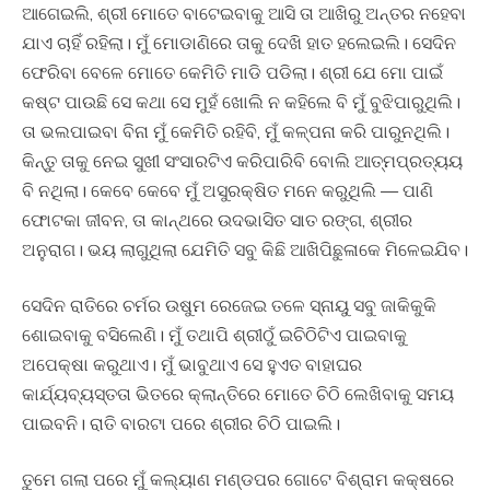
ଆଗେଇଲି, ଶ୍ରୀ ମୋତେ ବାଟେଇବାକୁ ଆସି ତା ଆଖିରୁ ଅନ୍ତର ନହେବା
ଯାଏ ଚାହିଁ ରହିଲା। ମୁଁ ମୋଡାଣିରେ ତାକୁ ଦେଖି ହାତ ହଲେଇଲି। ସେଦିନ
ଫେରିବା ବେଳେ ମୋତେ କେମିତି ମାଡି ପଡିଲା। ଶ୍ରୀ ଯେ ମୋ ପାଇଁ
କଷ୍ଟ ପାଉଛି ସେ କଥା ସେ ମୁହଁ ଖୋଲି ନ କହିଲେ ବି ମୁଁ ବୁଝିପାରୁଥିଲି।
ତା ଭଲପାଇବା ବିନା ମୁଁ କେମିତି ରହିବି, ମୁଁ କଳ୍ପନା କରି ପାରୁନଥିଲି।
କିନ୍ତୁ ତାକୁ ନେଇ ସୁଖୀ ସଂସାରଟିଏ କରିପାରିବି ବୋଲି ଆତ୍ମପ୍ରତ୍ୟୟ
ବି ନଥିଲା। କେବେ କେବେ ମୁଁ ଅସୁରକ୍ଷିତ ମନେ କରୁଥିଲି — ପାଣି
ଫୋଟକା ଜୀବନ, ତା କାନ୍ଥରେ ଉଦଭାସିତ ସାତ ରଙ୍ଗ, ଶ୍ରୀର
ଅନୁରାଗ। ଭୟ ଲାଗୁଥିଲା ଯେମିତି ସବୁ କିଛି ଆଖିପିଛୁଳାକେ ମିଳେଇଯିବ।
ସେଦିନ ରାତିରେ ଚର୍ମର ଉଷୁମ ରେଜେଇ ତଳେ ସ୍ନାୟୁ ସବୁ ଜାକିକୁକି
ଶୋଇବାକୁ ବସିଲେଣି। ମୁଁ ତଥାପି ଶ୍ରୀଠୁଁ ଇଚିଠିଟିଏ ପାଇବାକୁ
ଅପେକ୍ଷା କରୁଥାଏ। ମୁଁ ଭାବୁଥାଏ ସେ ହୁଏତ ବାହାଘର
କାର୍ଯ୍ୟବ୍ୟସ୍ତତା ଭିତରେ କ୍ଲାନ୍ତିରେ ମୋତେ ଚିଠି ଲେଖିବାକୁ ସମୟ
ପାଇବନି। ରାତି ବାରଟା ପରେ ଶ୍ରୀର ଚିଠି ପାଇଲି।
ତୁମେ ଗଲା ପରେ ମୁଁ କଲ୍ୟାଣ ମଣ୍ଡପର ଗୋଟେ ବିଶ୍ରାମ କକ୍ଷରେ