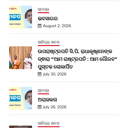
ସ୍ତମ୍ଭ
ଭବସାଗର
August 2, 2026
ସାହିତ୍ୟ ଖବର
ଉପରାଷ୍ଟ୍ରପତି ସି.ପି. ରାଧାକୃଷ୍ଣନଙ୍କ
ଦ୍ଵାରା “ଆମ ରାଷ୍ଟ୍ରପତି : ଆମ ଗୌରବ”
ପୁସ୍ତକ ଲୋକାର୍ପିତ
July 30, 2026
ସ୍ତମ୍ଭ
ଅରାଜକତା
July 26, 2026
ସାହିତ୍ୟ ଖବର