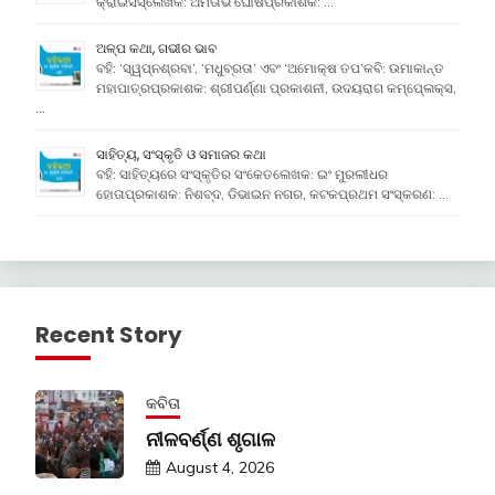
କ୍ରାଇସିସ୍ଲେଖକ: ଅମିତାଭ ଘୋଷପ୍ରକାଶକ: …
ଅଳ୍ପ କଥା, ଗଭୀର ଭାବ
ବହି: ‘ସ୍ୱପ୍ନଶ୍ରବା’, ‘ମଧୁବ୍ରତା’ ଏବଂ ‘ଅମୋକ୍ଷ ତପ’କବି: ଉମାକାନ୍ତ
ମହାପାତ୍ରପ୍ରକାଶକ: ଶ୍ରୀପର୍ଣ୍ଣା ପ୍ରକାଶନୀ, ଉଦୟରାଗ କମ୍ପେ୍ଲକ୍ସ,
…
ସାହିତ୍ୟ, ସଂସ୍କୃତି ଓ ସମାଜର କଥା
ବହି: ସାହିତ୍ୟରେ ସଂସ୍କୃତିର ସଂକେତଲେଖକ: ଇଂ ମୁରଲୀଧର
ହୋତାପ୍ରକାଶକ: ନିଶବ୍ଦ, ଡିଭାଇନ ନଗର, କଟକପ୍ରଥମ ସଂସ୍କରଣ: …
Recent Story
କବିତା
ନୀଳବର୍ଣ୍ଣ ଶୃଗାଳ
August 4, 2026