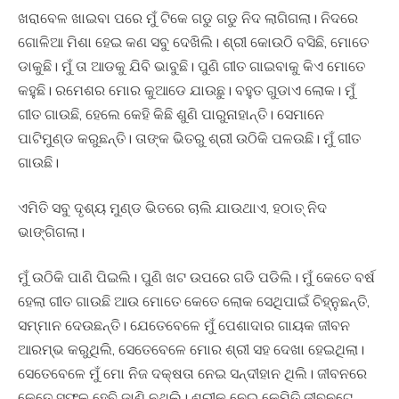
ଖରାବେଳ ଖାଇବା ପରେ ମୁଁ ଟିକେ ଗଡୁ ଗଡୁ ନିଦ ଲାଗିଗଲା। ନିଦରେ
ଗୋଳିଆ ମିଶା ହେଇ କଣ ସବୁ ଦେଖିଲି। ଶ୍ରୀ କୋଉଠି ବସିଛି, ମୋତେ
ଡାକୁଛି। ମୁଁ ତା ଆଡକୁ ଯିବି ଭାବୁଛି। ପୁଣି ଗୀତ ଗାଇବାକୁ କିଏ ମୋତେ
କହୁଛି। ରମେଶର ମୋର କୁଆଡେ ଯାଉଛୁ। ବହୁତ ଗୁଡାଏ ଲୋକ। ମୁଁ
ଗୀତ ଗାଉଛି, ହେଲେ କେହି କିଛି ଶୁଣି ପାରୁନାହାନ୍ତି। ସେମାନେ
ପାଟିମୁଣ୍ଡ କରୁଛନ୍ତି। ତାଙ୍କ ଭିତରୁ ଶ୍ରୀ ଉଠିକି ପଳଉଛି। ମୁଁ ଗୀତ
ଗାଉଛି।
ଏମିତି ସବୁ ଦୃଶ୍ୟ ମୁଣ୍ଡ ଭିତରେ ଚାଲି ଯାଉଥାଏ, ହଠାତ୍ ନିଦ
ଭାଙ୍ଗିଗଲା।
ମୁଁ ଉଠିକି ପାଣି ପିଇଲି। ପୁଣି ଖଟ ଉପରେ ଗଡି ପଡିଲି। ମୁଁ କେତେ ବର୍ଷ
ହେଲା ଗୀତ ଗାଉଛି ଆଉ ମୋତେ କେତେ ଲୋକ ସେଥିପାଇଁ ଚିହ୍ନୁଛନ୍ତି,
ସମ୍ମାନ ଦେଉଛନ୍ତି। ଯେତେବେଳେ ମୁଁ ପେଶାଦାର ଗାୟକ ଜୀବନ
ଆରମ୍ଭ କରୁଥିଲି, ସେତେବେଳେ ମୋର ଶ୍ରୀ ସହ ଦେଖା ହେଇଥିଲା।
ସେତେବେଳେ ମୁଁ ମୋ ନିଜ ଦକ୍ଷତା ନେଇ ସନ୍ଦୀହାନ ଥିଲି। ଜୀବନରେ
କେତେ ସଫଳ ହେବି ଜାଣି ନଥିଲି। ଶ୍ରୀକୁ ନେଇ କେମିତି ଜୀବନଟେ