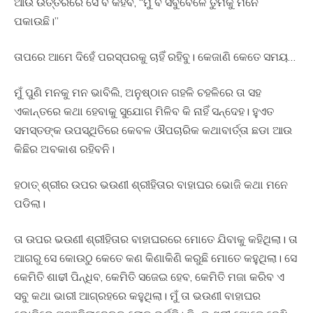
ଆଉ ଉତ୍ତରରେ ସେ ବି କହିବ, “ମୁଁ ବି ସବୁବେଳେ ତୁମକୁ ମନେ
ପକାଉଛି।”
ତାପରେ ଆମେ ଦିହେଁ ପରସ୍ପରକୁ ଚାହିଁ ରହିବୁ। କେଜାଣି କେତେ ସମୟ…
ମୁଁ ପୁଣି ମନକୁ ମନ ଭାବିଲି, ଅନୁଷ୍ଠାନ ଗହଳି ଚହଳିରେ ତା ସହ
ଏକାନ୍ତରେ କଥା ହେବାକୁ ସୁଯୋଗ ମିଳିବ କି ନାହିଁ ସନ୍ଦେହ। ହୁଏତ
ସମସ୍ତଙ୍କ ଉପସ୍ଥିତିରେ କେବଳ ଔପଚାରିକ କଥାବାର୍ତ୍ତା ଛଡା ଆଉ
କିଛିର ଅବକାଶ ରହିବନି।
ହଠାତ୍ ଶ୍ରୀର ଉପର ଭଉଣୀ ଶ୍ରୀହିତାର ବାହାଘର ଭୋଜି କଥା ମନେ
ପଡିଲା।
ତା ଉପର ଭଉଣୀ ଶ୍ରୀହିତାର ବାହାଘରରେ ମୋତେ ଯିବାକୁ କହିଥିଲା। ତା
ଆଗରୁ ସେ କୋଉଠୁ କେତେ କଣ କିଣାକିଣି କରୁଛି ମୋତେ କହୁଥିଲା। ସେ
କେମିତି ଶାଢୀ ପିନ୍ଧିବ, କେମିତି ସଜେଇ ହେବ, କେମିତି ମଜା କରିବ ଏ
ସବୁ କଥା ଭାରୀ ଆଗ୍ରହରେ କହୁଥିଲା। ମୁଁ ତା ଭଉଣୀ ବାହାଘର