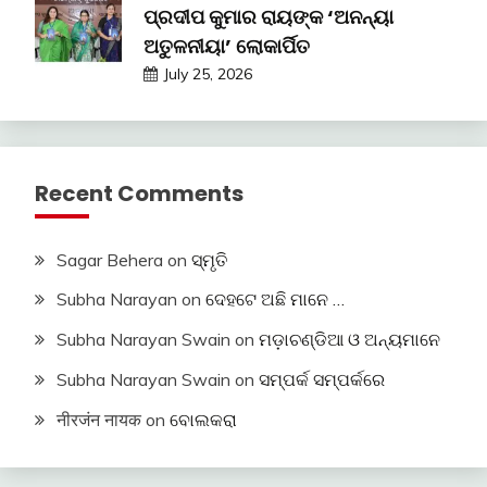
ପ୍ରଦୀପ କୁମାର ରାୟଙ୍କ ‘ଅନନ୍ୟା
ଅତୁଳନୀୟା’ ଲୋକାର୍ପିତ
July 25, 2026
Recent Comments
Sagar Behera
on
ସ୍ମୃତି
Subha Narayan
on
ଦେହଟେ ଅଛି ମାନେ …
Subha Narayan Swain
on
ମଡ଼ାଚଣ୍ଡିଆ ଓ ଅନ୍ୟମାନେ
Subha Narayan Swain
on
ସମ୍ପର୍କ ସମ୍ପର୍କରେ
नीरजंन नायक
on
ବୋଲକରା