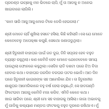
ପ୍ରଚଣ୍ଡ ଇଚ୍ଛାକୁ ମନ ଭିତରେ ଚାପି, ମୁଁ ତା ଆଡକୁ ନ ଅନେଇ
ଖାଇବାରେ ଲାଗିଲି।
“କାମ ସାରି ଆସୁ ଆସୁ ମୋର ଟିକେ ଡେରି ହେଇଗଲା।”
ଶ୍ରୀ ମୋତେ ଚାହିଁ ଶୁଖିଲା ହସଟେ ହସିଲା, କିଛି କହିଲାନି। ସେ ଯେ ମୋତେ
କେତେବେଳୁ ଅପେକ୍ଷା କରୁଛି, ସେକଥା ଜଣାପଡୁଥିଲା।
ଶ୍ରୀ ହିତୁନାନୀ ବାହାଘର ପାଇଁ ଗତ ଦୁଇ, ତିନି ସପ୍ତାହ ହେବ ବହୁତ
ବ୍ୟସ୍ତ ରହୁଥିଲା। କଣ କେମିତି ହେବ ମୋତେ ଯେତେବେଳେ ସମୟ
ପାଉଥିଲା ଫୋନରେ କହୁଥିଲା। ସେଦିନ ରାତି ଦଶଟା ପରେ ଝିଅ ବିଦା
ହେବାର କଥା। ବାହାଘର ପରଦିନ ବରଘର ପଟର ଭୋଜି। ଆଠ ଦିନ
ପରେ ହିତୁନାନୀ ଭାଇନାଙ୍କ ସହ ଆମେରିକା ଯିବ। ତା ହିତୁନାନୀର
ଶାଶୁଘର ଆମେରିକାରେ ବହୁ ବର୍ଷ ହେଲା ରହୁଛନ୍ତି, ସେ ହାତଗଣ୍ଠି
ଫିଟେଇବା ଆଗରୁ କେମିତି ମଜା କରିବ, ଏମିତି କେତେ କଥା।
ଖାଇ ସାରିବା ପରେ, ଶ୍ରୀ ମୋ ସହ ବାହାରକୁ ଆସିଲା। ଜାଗା ଅଭାବରୁ
ମୁଁ ଗାଡିକୁ କଲ୍ୟାଣ ମଣ୍ଡପ ଫାଟକରୁ ବହୁତ ଦୂରରେ ରଖିଥାଏ। ମୁଁ