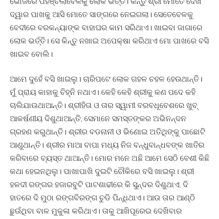
ଭୋଜିରେ ପହଞ୍ଚିଲାବେଳକୁ ଲୋକ ଭର୍ତ୍ତି। କିନ୍ତୁ ଶ୍ରୀ ମୋତେ ଦେଖି
ଦ୍ୱାର ପାଖକୁ ଆସି ମୋତେ ସାଙ୍ଗରେ ନେଇଗଲା। ସେତେବେଳକୁ
ବେଦୀରେ ବରକନ୍ୟାଙ୍କ ବାହାଘର କାମ ସରିଥାଏ। ଖାଇବା ଜାଗାରେ
ଲୋକ ଭର୍ତ୍ତି। ସେ କିନ୍ତୁ ନଖାଇ ଅପେକ୍ଷା କରିଥାଏ ମୋ ପାଖରେ ବସି
ଖାଇବ ବୋଲି।
ଆମେ ଦୁହେଁ ବସି ଖାଇଲୁ। ଚାରିପଟେ ଲୋକ ଗହଳ ଚହଳ ହେଉଥାନ୍ତି।
ମୁଁ ପ୍ରାୟ କାହାକୁ ଚିହ୍ନି ନଥାଏ। କେହି କେହି ଶ୍ରୀକୁ କଣ ପଦେ କହି
ଚାଲିଯାଉଥାଆନ୍ତି। ଶ୍ରୀହିତା ଓ ତାର ସ୍ୱାମୀ ବରବଧୂବେଶରେ ଖୁବ୍
ଆକର୍ଷଣୀୟ ଦିଶୁଥାଆନ୍ତି, ସେମାନେ ସମସ୍ତଙ୍କର ଅଭିନନ୍ଦନ
ଗ୍ରହଣ କରୁଥାନ୍ତି। ଶ୍ରୀର ବଡନାନୀ ଓ ଭିଣୋଇ ଅତିଥିଙ୍କୁ ପାଛୋଟି
ଆଣୁଥାନ୍ତି। ଶ୍ରୀର ମାଆ ବାପା ମଧ୍ୟ ନିଜ ବନ୍ଧୁବାନ୍ଧବଙ୍କ ଖାତିର
କରିବାରେ ବ୍ୟସ୍ତ ଥାଆନ୍ତି। ମୋର ମନେ ଅଛି ଆମେ ସେଠି ବେଶୀ କିଛି
କଥା ହେଇନଥିଲୁ। ପାଖାପାଖି ଦୁଇଟି ଚୌକିରେ ବସି ଖାଇଲୁ। ଶ୍ରୀ
ହଳଦୀ ରଙ୍ଗର ହଜାରବୁଟି ପାଟଶାଢୀରେ କି ସୁନ୍ଦର ଦିଶୁଥାଏ, ଦି
ହାତରେ ଦି ମୁଠା ରଙ୍ଗବିରଙ୍ଗ ଚୁଡି ପିନ୍ଧିଥାଏ। ଆଉ ତାର ଆଣ୍ଠି
ଛୁଉଁଥିବା ବାଳ ମୁକୁଳା କରିଥାଏ। ତାକୁ ଆଖିପୂରେଇ ଦେଖିବାର