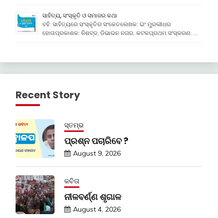
ସାହିତ୍ୟ, ସଂସ୍କୃତି ଓ ସମାଜର କଥା
ବହି: ସାହିତ୍ୟରେ ସଂସ୍କୃତିର ସଂକେତଲେଖକ: ଇଂ ମୁରଲୀଧର
ହୋତାପ୍ରକାଶକ: ନିଶବ୍ଦ, ଡିଭାଇନ ନଗର, କଟକପ୍ରଥମ ସଂସ୍କରଣ: …
Recent Story
ସ୍ତମ୍ଭ
ପ୍ରଶ୍ନ ପଚାରିବେ ?
August 9, 2026
କବିତା
ନୀଳବର୍ଣ୍ଣ ଶୃଗାଳ
August 4, 2026