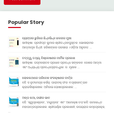
Popular Story
ବ୍ୟଙ୍ଗର ଛୁରିରେ ଛିନ୍ନଭିନ୍ନ ଛଳନାର ମୁଖା
ସମୀକ୍ଷା: ପ୍ରଦୀପ୍ତ କୁମାର ଶ୍ରୀଚନ୍ଦନପୁସ୍ତକ: ଭୋଳାରାମର
ଆତ୍ମାମୂଳ ହିନ୍ଦୀ: ହରିଶଙ୍କର ପରସାଇ । ଓଡ଼ିଆ ଅନୁବାଦ: …
ତତ୍ତ୍ୱ, ତଥ୍ୟ, ବିଶ୍ଳେଷଣର ମାର୍ମିକ ପ୍ରକାଶ
ସମୀକ୍ଷା: ପଦ୍ମଲୋଚନ ପ୍ରଧାନ ପ୍ରବନ୍ଧ ସଙ୍କଳନ: ଦେଶର ଆତ୍ମା
ଏବଂ ଅନ୍ୟାନ୍ୟ ପ୍ରବନ୍ଧପ୍ରାବନ୍ଧିକ: ଡ. ମୃଣାଳ …
ଲୋକକଥାରେ ପରିବେଶ ସଂରକ୍ଷଣର ବାର୍ତ୍ତା
ବହି: ଦ ନୁଟମେଗ୍ସ କର୍ସର୍: ପାରାବଲ୍ ଫର ଏ ପ୍ଲାନେଟ୍ ଇନ
କ୍ରାଇସିସ୍ଲେଖକ: ଅମିତାଭ ଘୋଷପ୍ରକାଶକ: …
ଅଳ୍ପ କଥା, ଗଭୀର ଭାବ
ବହି: ‘ସ୍ୱପ୍ନଶ୍ରବା’, ‘ମଧୁବ୍ରତା’ ଏବଂ ‘ଅମୋକ୍ଷ ତପ’କବି: ଉମାକାନ୍ତ
ମହାପାତ୍ରପ୍ରକାଶକ: ଶ୍ରୀପର୍ଣ୍ଣା ପ୍ରକାଶନୀ, ଉଦୟରାଗ କମ୍ପେ୍ଲକ୍ସ,
…