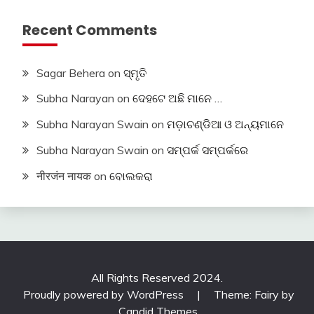
Recent Comments
Sagar Behera
on
ସ୍ମୃତି
Subha Narayan
on
ଦେହଟେ ଅଛି ମାନେ …
Subha Narayan Swain
on
ମଡ଼ାଚଣ୍ଡିଆ ଓ ଅନ୍ୟମାନେ
Subha Narayan Swain
on
ସମ୍ପର୍କ ସମ୍ପର୍କରେ
नीरजंन नायक
on
ବୋଲକରା
All Rights Reserved 2024.
Proudly powered by WordPress
|
Theme: Fairy by
Candid Themes
.