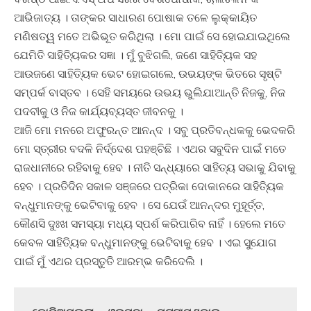
ଆଭିଜାତ୍ୟ । ତାଙ୍କର ସାଧାରଣ ପୋଷାକ ତଳେ ଲୁକ୍‌କାୟିତ
ମଣିଷତ୍ୱ ମତେ ଅଭିଭୂତ କରିଥିଲା । ମୋ ପାଇଁ ସେ ହୋଇଯାଇଥିଲେ
ଯେମିତି ସାହିତ୍ୟିକର ସଜ୍ଞା । ମୁଁ ବୁଝିଗଲି, ଜଣେ ସାହିତ୍ୟିକ ସହ
ଆଉଜଣେ ସାହିତ୍ୟିକ ଭେଟ ହୋଇଗଲେ, ଉଭୟଙ୍କ ଭିତରେ ସୃଷ୍ଟି
ସମ୍ପର୍କ ବାସ୍ତବ । ସେହି ସମୟରେ ଉଭୟ ଭୁଲିଯାଆନ୍ତି ନିଜକୁ, ନିଜ
ପଦବୀକୁ ଓ ନିଜ କାର୍ଯ୍ୟବ୍ୟସ୍ତ ଜୀବନକୁ ।
ଆଜି ମୋ ମନରେ ଅଫୁରନ୍ତ ଆନନ୍ଦ । ସବୁ ପ୍ରତିବନ୍ଧକକୁ ଭେଦକରି
ମୋ ସ୍ତ୍ରୀର ବଦଳି ନିର୍ଦ୍ଦେଶ ପହଞ୍ଚିଛି । ଏଥର ସବୁଦିନ ପାଇଁ ମତେ
ରାଜଧାନୀରେ ରହିବାକୁ ହେବ । ନୀତି ସନ୍ଧ୍ୟାରେ ସାହିତ୍ୟ ସଭାକୁ ଯିବାକୁ
ହେବ । ପ୍ରତିଦିନ ସକାଳ ସଞ୍ଜରେ ପତ୍ରିକା ଦୋକାନରେ ସାହିତ୍ୟିକ
ବନ୍ଧୁମାନଙ୍କୁ ଭେଟିବାକୁ ହେବ । ସେ ଯେଉଁ ଆନନ୍ଦର ମୁହୂର୍ତ୍ତ,
କୌଣସି ଦୁଃଖ ସମସ୍ୟା ମଧ୍ୟ ସ୍ପର୍ଶ କରିପାରିବ ନାହିଁ । ହେଲେ ମତେ
କେବଳ ସାହିତ୍ୟିକ ବନ୍ଧୁମାନଙ୍କୁ ଭେଟିବାକୁ ହେବ । ଏଇ ସୁଯୋଗ
ପାଇଁ ମୁଁ ଏଥର ପ୍ରସ୍ତୁତି ଆରମ୍ଭ କରିଦେଲି ।