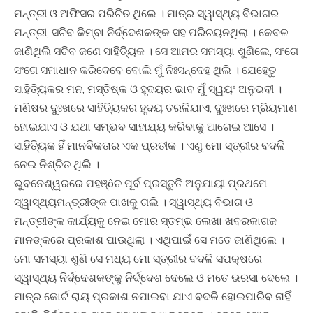
ମନ୍ତ୍ରୀ ଓ ଅଫିସର ପରିଚିତ ଥିଲେ । ମାତ୍ର ସ୍ୱାସ୍ଥ୍ୟ ବିଭାଗର
ମନ୍ତ୍ରୀ, ସଚିବ କିମ୍ବା ନିର୍ଦ୍ଦେଶକଙ୍କ ସହ ପରିଚୟନଥିଲା । କେବଳ
ଜାଣିଥିଲି ସଚିବ ଜଣେ ସାହିତ୍ୟିକ । ସେ ଆମର ସମସ୍ୟା ଶୁଣିଲେ, ସଂଗେ
ସଂଗେ ସମାଧାନ କରିଦେବେ ବୋଲି ମୁଁ ନିଃସନ୍ଦେହ ଥିଲି । ଯେହେତୁ
ସାହିତ୍ୟିକର ମନ, ମସ୍ତିଷ୍କ ଓ ହୃଦୟର ଭାବ ମୁଁ ସ୍ୱୟଂ ଅନୁଭବୀ ।
ମଣିଷର ଦୁଃଖରେ ସାହିତ୍ୟିକର ହୃଦୟ ତରଳିଯାଏ, ଦୁଃଖରେ ମ୍ରିୟମାଣ
ହୋଇଯାଏ ଓ ଯଥା ସମ୍ଭବ ସାହାଯ୍ୟ କରିବାକୁ ଆଗେଇ ଆସେ ।
ସାହିତ୍ୟିକ ହିଁ ମାନବିକତାର ଏକ ପ୍ରତୀକ । ଏଣୁ ମୋ ସ୍ତ୍ରୀର ବଦଳି
ନେଇ ନିଶ୍ଚିତ ଥିଲି ।
ଭୁବନେଶ୍ୱରରେ ପହଞ୍ôଚ ପୂର୍ବ ପ୍ରସ୍ତୁତି ଅନୁଯାୟୀ ପ୍ରଥମେ
ସ୍ୱାସ୍ଥ୍ୟମନ୍ତ୍ରୀଙ୍କ ପାଖକୁ ଗଲି । ସ୍ୱାସ୍ଥ୍ୟ ବିଭାଗ ଓ
ମନ୍ତ୍ରୀଙ୍କ କାର୍ଯ୍ୟକୁ ନେଇ ମୋର ସ୍ତମ୍ଭ ଲେଖା ଖବରକାଗଜ
ମାନଙ୍କରେ ପ୍ରକାଶ ପାଉଥିଲା । ଏଥିପାଇଁ ସେ ମତେ ଜାଣିଥିଲେ ।
ମୋ ସମସ୍ୟା ଶୁଣି ସେ ମଧ୍ୟ ମୋ ସ୍ତ୍ରୀର ବଦଳି ସପକ୍ଷରେ
ସ୍ୱାସ୍ଥ୍ୟ ନିର୍ଦ୍ଦେଶକଙ୍କୁ ନିର୍ଦ୍ଦେଶ ଦେଲେ ଓ ମତେ ଭରସା ଦେଲେ ।
ମାତ୍ର କୋର୍ଟ ରାୟ ପ୍ରକାଶ ନପାଇବା ଯାଏ ବଦଳି ହୋଇପାରିବ ନାହିଁ