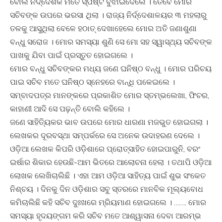
ବୋଲି ନିର୍ଦ୍ଦେଶକ ମତେ ସ୍ପଷ୍ଟ ବୁଝାଇଦେଲେ । ତେବେ ମୋର
ସଚିବଙ୍କ ଉପରେ ଭରସା ଥିଲା । ରାଜ୍ୟ ନିର୍ଦ୍ଦେଶାଳୟର ୩ ମହଲାରୁ
ତଳକୁ ଆସୁଥିଲା ବେଳେ ହଠାତ୍ ଦେଖାହେଲେ ମୋର ଅତି ଜଣାଶୁଣା
ବନ୍ଧୁ ସରୋଜ । ମୋର ସମସ୍ୟା ଶୁଣି ସେ ମୋ ସହ ସ୍ୱାସ୍ଥ୍ୟ ସଚିବଙ୍କ
ପାଖକୁ ଯିବା ପାଇଁ ପ୍ରସ୍ତୁତ ହୋଇଗଲେ ।
ମୋର ବନ୍ଧୁ ସଚିବଙ୍କର ମଧ୍ୟ ଜଣେ ଘନିଷ୍ଠ ବନ୍ଧୁ । ମୋର ପରିଚୟ
ପାଇ ସଚିବ ମତେ ଘନିଷ୍ଠ ସ୍ନେହରେ ବାନ୍ଧି ପକେଇଲେ ।
ସମ୍ବାଦପତ୍ର ମାନଙ୍କରେ ପ୍ରକାଶିତ ମୋର ସ୍ତମ୍ଭଲେଖା, ଫିଚର,
କାହାଣୀ ଆଦି ସେ ପଢ଼ନ୍ତି ବୋଲି କହିଲେ ।
ଜଣେ ସାହିତ୍ୟିକର ଭାବ ଉପରେ ମୋର ଧାରଣା ମଜଭୁତ ହୋଇଗଲା ।
ଲେଖକର ଦୂରବସ୍ଥା ସମ୍ପର୍କରେ ସେ ଅନେକ ଉଦାହରଣ ଦେଲେ ।
ଓଡ଼ିଆ ଲେଖକ କିପରି ଓଡ଼ିଶାରେ ପ୍ରୋତ୍ସାହିତ ହୋଇପାରୁନି, ବରଂ
ଇର୍ଷାର ଶିକାର ହେଉଛି-ଆମ ଭିତରେ ଆଲୋଚନା ହେଲା । ତଥାପି ଓଡ଼ିଆ
ଲୋଖକ ଲେଖିଚାଲିଛି । ଏହା ଆମ ଓଡ଼ିଆ ସାହିତ୍ୟ ପାଇଁ ଶୁଭ ସଂକେତ
ନିଶ୍ଚୟ । ଦିନକୁ ଦିନ ଓଡ଼ିଶାର ସବୁ ସ୍ତରରେ ମାନବିକ ମୂଲ୍ୟବୋଧ
କମିଚାଲିଛି କହି ସଚିବ ଦୁଃଖରେ ମ୍ରିୟମାଣ ହୋଇଗଲେ । ……. ମୋର
ସମସ୍ୟା ହୃଦୟଙ୍ଗମ କରି ସଚିବ ମତେ ଆଶ୍ୱାସନା ଦେବା ଆରମ୍ଭ