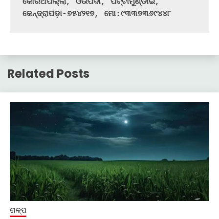
କୋରିଅପଲ୍ଲା, ଓଉପଦା, ପଟ୍ଟାମୁଣ୍ଡାଇ, 
କେନ୍ଦ୍ରାପଡ଼ା-୭୫୪୨୧୭, ମୋ:୯୩୩୭୩୬୯୪୪୮
Related Posts
ଗଳ୍ପ