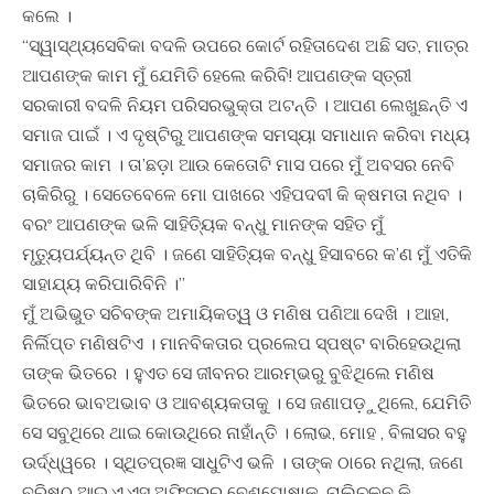
କଲେ ।
“ସ୍ୱାସ୍ଥ୍ୟସେବିକା ବଦଳି ଉପରେ କୋର୍ଟ ରହିତାଦେଶ ଅଛି ସତ, ମାତ୍ର
ଆପଣଙ୍କ କାମ ମୁଁ ଯେମିତି ହେଲେ କରିବି! ଆପଣଙ୍କ ସ୍ତ୍ରୀ
ସରକାରୀ ବଦଳି ନିୟମ ପରିସରଭୁକ୍ତା ଅଟନ୍ତି । ଆପଣ ଲେଖୁଛନ୍ତି ଏ
ସମାଜ ପାଇଁ । ଏ ଦୃଷ୍ଟିରୁ ଆପଣଙ୍କ ସମସ୍ୟା ସମାଧାନ କରିବା ମଧ୍ୟ
ସମାଜର କାମ । ତା’ଛଡ଼ା ଆଉ କେତୋଟି ମାସ ପରେ ମୁଁ ଅବସର ନେବି
ଚାକିରିରୁ । ସେତେବେଳେ ମୋ ପାଖରେ ଏହିପଦବୀ କି କ୍ଷମତା ନଥିବ ।
ବରଂ ଆପଣଙ୍କ ଭଳି ସାହିତ୍ୟିକ ବନ୍ଧୁ ମାନଙ୍କ ସହିତ ମୁଁ
ମୃତ୍ୟୁପର୍ଯ୍ୟନ୍ତ ଥିବି । ଜଣେ ସାହିତ୍ୟିକ ବନ୍ଧୁ ହିସାବରେ କ’ଣ ମୁଁ ଏତିକି
ସାହାଯ୍ୟ କରିପାରିବିନି ।”
ମୁଁ ଅଭିଭୁତ ସଚିବଙ୍କ ଅମାୟିକତ୍ୱ ଓ ମଣିଷ ପଣିଆ ଦେଖି । ଆହା,
ନିର୍ଲିପ୍ତ ମଣିଷଟିଏ । ମାନବିକତାର ପ୍ରଲେପ ସ୍ପଷ୍ଟ ବାରିହେଉଥିଲା
ତାଙ୍କ ଭିତରେ । ହୁଏତ ସେ ଜୀବନର ଆରମ୍ଭରୁ ବୁଝିଥିଲେ ମଣିଷ
ଭିତରେ ଭାବଅଭାବ ଓ ଆବଶ୍ୟକତାକୁ । ସେ ଜଣାପଡ଼ୁଥିଲେ, ଯେମିତି
ସେ ସବୁଥିରେ ଥାଇ କୋଉଥିରେ ନାହାଁନ୍ତି । ଲୋଭ, ମୋହ , ବିଳାସର ବହୁ
ଉର୍ଦ୍ଧ୍ୱରେ । ସ୍ଥିତପ୍ରଜ୍ଞ ସାଧୁଟିଏ ଭଳି । ତାଙ୍କ ଠାରେ ନଥିଲା, ଜଣେ
ବରିଷ୍ଠ ଆଇ.ଏ.ଏସ୍ ଅଫିସରର ବେଶପୋଷାକ, ଚାଲିଚଳନ କି