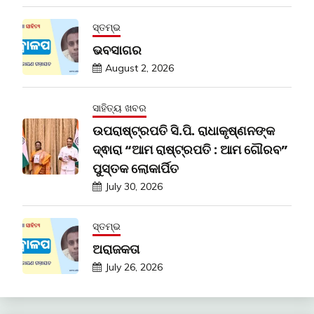
ସ୍ତମ୍ଭ
ଭବସାଗର
August 2, 2026
ସାହିତ୍ୟ ଖବର
ଉପରାଷ୍ଟ୍ରପତି ସି.ପି. ରାଧାକୃଷ୍ଣନଙ୍କ
ଦ୍ଵାରା “ଆମ ରାଷ୍ଟ୍ରପତି : ଆମ ଗୌରବ”
ପୁସ୍ତକ ଲୋକାର୍ପିତ
July 30, 2026
ସ୍ତମ୍ଭ
ଅରାଜକତା
July 26, 2026