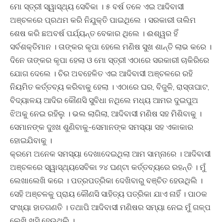
ମୋ ସ୍ତ୍ରୀ ସ୍ୱାସ୍ଥ୍ୟ ସେବିକା । ୫ ବର୍ଷ ତଳେ ଏଇ ଆଦିବାସୀ
ଅଞ୍ଚଳରେ ପ୍ରଥମ କରି ନିଯୁକ୍ତି ପାଇଥିଲେ । ସରକାରୀ ତାଲିମ
ଶେଷ କରି ଛଅବର୍ଷ ପର୍ଯ୍ୟନ୍ତ ବେକାର ଥିଲେ । ଈଶ୍ୱର ହିଁ
ସର୍ବଶକ୍ତିମାନ । ତାଙ୍କର କୃପା ହେଲେ ମଣିଷ ସୁଖ ଶାନ୍ତି ଲାଭ କରେ ।
ଦିନେ ତାଙ୍କର କୃପା ହେଲା ଓ ମୋ ସ୍ତ୍ରୀ ଏଠାରେ ସରକାରୀ ଚାକିରିରେ
ଯୋଗ ଦେଲେ । ଚିର ଅବହେଳିତ ଏଇ ଆଦିବାସୀ ଅଞ୍ଚଳରେ ରହି
ନିୟମିତ କର୍ତ୍ତବ୍ୟ କରିବାକୁ ହେଲା । ଏଠାରେ ଘର, ବିଜୁଳି, ରାସ୍ତାଘାଟ,
ବିଦ୍ୟାଳୟ ଆଦିର କୌଣସି ସୁବିଧା ନଥିଲେ ମଧ୍ୟ ଆମର ଦୁଇପୁଅ
ଝିଅକୁ ନେଇ ରହିଲୁ । ଭଲ ଲାଗିଲା, ଆଦିବାସୀ ମଣିଷ ସହ ମିଶିବାକୁ ।
ସେମାନଙ୍କ ଦୁଃଖ ଶୁଣିବାକୁ-ସେମାନଙ୍କ ସମସ୍ୟା ସହ ଏକାକାର
ହୋଇଯିବାକୁ ।
କ୍ରମେ ଅନେକ ସମସ୍ୟା ଦେଖାଦେଇଥିଲା ଆମ ସାମ୍ନାରେ । ଆଦିବାସୀ
ଅଞ୍ଚଳରେ ସ୍ୱାସ୍ଥ୍ୟସେବିକା ୨୪ ଘଣ୍ଟା କର୍ତ୍ତବ୍ୟରେ ରହନ୍ତି । ମୁଁ
ଲେଖାଲେଖି କରେ । ପତ୍ରପତ୍ରିକା ଦେଖିବାରୁ ବଞ୍ଚିତ ହେଉଥିଲି ।
ସେହି ଅଞ୍ଚଳକୁ ପ୍ରାୟ କୌଣସି ସାହିତ୍ୟ ପତ୍ରିକା ଯାଏ ନାହିଁ । ପାଠକ
ସଂଖ୍ୟା ହାତଗଣତି । ତଥାପି ଆଦିବାସୀ ମଣିଷର ସମ୍ୟା ନେଇ ମୁଁ ଗଳ୍ପ
ଲେଖି ଖୁସି ହେଉଥିଲି ।