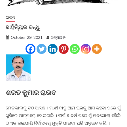
ଗଳ୍ପ
ସାହିତ୍ୟିକ ବନ୍ଧୁ
October 29, 2021
ସମ୍ପାଦକ
ଶରତ କୁମାର ରାଉତ
ମେଡ଼ିକାଲକୁ ଚିଠି ଆସିଛି । ମାଝୀ ବାବୁ ଆମ ଘରକୁ ଆସି କହିବା ପରେ ମୁଁ
ଖୁସିରେ ଆତ୍ମହରା ହୋଇଗଲି । ଦୀର୍ଘ ୫ ବର୍ଷ ପରେ ମୁଁ ମନଖୋଲା ହସିଲି
ଓ ଏକ କଳାପାଣି ନିର୍ବାସନରୁ ମୁକ୍ତି ପାଇବା ପରି ଅନୁଭବ କଲି ।