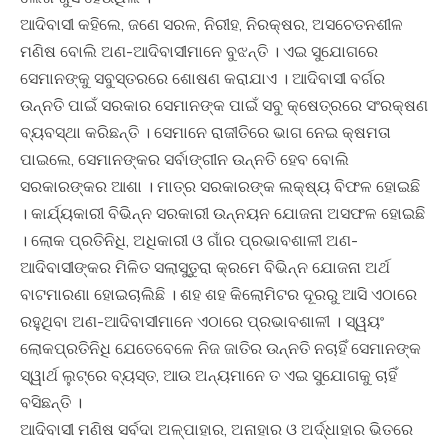
ଆଦିବାସୀ କହିଲେ, ଜଣେ ସରଳ, ନିରୀହ, ନିରକ୍ଷର, ଅସଚେତନଶୀଳ
ମଣିଷ ବୋଲି ଅଣ-ଆଦିବାସୀମାନେ ବୁଝନ୍ତି । ଏଇ ସୁଯୋଗରେ
ସେମାନଙ୍କୁ ସବୁସ୍ତରରେ ଶୋଷଣ କରାଯାଏ । ଆଦିବାସୀ ବର୍ଗର
ଉନ୍ନତି ପାଇଁ ସରକାର ସେମାନଙ୍କ ପାଇଁ ସବୁ କ୍ଷେତ୍ରରେ ସଂରକ୍ଷଣ
ବ୍ୟବସ୍ଥା କରିଛନ୍ତି । ସେମାନେ ରାଜୀତିରେ ଭାଗ ନେଇ କ୍ଷମତା
ପାଇଲେ, ସେମାନଙ୍କର ସର୍ବାଙ୍ଗୀନ ଉନ୍ନତି ହେବ ବୋଲି
ସରକାରଙ୍କର ଆଶା । ମାତ୍ର ସରକାରଙ୍କ ଲକ୍ଷ୍ୟ ବିଫଳ ହୋଇଛି
। କାର୍ଯ୍ୟକାରୀ ବିଭିନ୍ନ ସରକାରୀ ଉନ୍ନୟନ ଯୋଜନା ଅସଫଳ ହୋଇଛି
। ଲୋକ ପ୍ରତିନିଧି, ଅଧିକାରୀ ଓ ଗାଁର ପ୍ରଭାବଶାଳୀ ଅଣ-
ଆଦିବାସୀଙ୍କର ମିଳିତ ସଲାସୁତୁରା କ୍ରମେ ବିଭିନ୍ନ ଯୋଜନା ଅର୍ଥ
ବାଟମାରଣା ହୋଇଚାଲିଛି । ଶହ ଶହ କିଲୋମିଟର ଦୂରରୁ ଆସି ଏଠାରେ
ରହୁଥିବା ଅଣ-ଆଦିବାସୀମାନେ ଏଠାରେ ପ୍ରଭାବଶାଳୀ । ସ୍ୱୟଂ
ଲୋକପ୍ରତିନିଧି ଯେତେବେଳେ ନିଜ ଜାତିର ଉନ୍ନତି ନଚାହିଁ ସେମାନଙ୍କ
ସ୍ୱାର୍ଥ ଲୁଟ୍‌ରେ ବ୍ୟସ୍ତ, ଆଉ ଅନ୍ୟମାନେ ତ ଏଇ ସୁଯୋଗକୁ ଚାହିଁ
ବସିଛନ୍ତି ।
ଆଦିବାସୀ ମଣିଷ ସର୍ବଦା ଅଳ୍ପାହାର, ଅନାହାର ଓ ଅର୍ଦ୍ଧାହାର ଭିତରେ