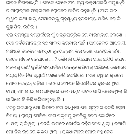
ଜୀବନ ବିତାଉଛନ୍ତି । ବେଳେ ବେଳେ ଅଖାଦ୍ୟ ଭକ୍ଷଣକରି ମରୁଛନ୍ତି
ତ ମାରାତ୍ମକ ସଂକ୍ରାମକ ରୋଗରେ ପୀଡ଼ିତ ରହୁଛନ୍ତି । ଆଉ ଘର
ଦ୍ୱାର କଥା ଛାଡ଼, ସେମାନଙ୍କୁ ଗୃହଶୂନ୍ୟ ହତଭାଗ୍ୟ ମଣିଷ ବୋଲି
କୁହାଯିବା ଉଚିତ୍ ।
ଏଇ ସମସ୍ୟା ସମ୍ପର୍କରେ ମୁଁ ପତ୍ରପତ୍ରିକାରେ ବାରମ୍ବାର ଲେଖେ ।
ସେହି ବର୍ବରମାନଙ୍କ ସହ ସାଲିସ କରିବାର ନାହିଁ । ଅବହେଳିତ ଆଦିବାସୀ
ମଣିଷର ଉତ୍କଟ ସମସ୍ୟା ହୃଦୟଙ୍ଗମ କରି ଜଣେ ସାହିତ୍ୟିକ କ’ଣ
କେବେ ନୀରବ ରହିପାରେ …. ? କୌଣସି ଅଭିଯୋଗ ପାଇ ଯଦିଓ ଉପର
ମହଲରୁ କେହି ଦୁର୍ନୀତି ସମ୍ପର୍କରେ ତଦନ୍ତ କରିବାକୁ ଆସିଲେ, ସେମାନେ
ମଧ୍ୟ ନିଜ ନିଜ ସ୍ୱାର୍ଥ ହାସଲ କରି ଫେରିଲେ । ଏହା ଦ୍ୱାରା କ୍ରମେ
ମୋର ଟେନ୍‌ସନ୍ ବଢ଼ିଲା । ତେଣେ ଛଅଶହ କିଲୋମିଟର ଦୂରରେ ଥିବା
ବାପା, ମା’, ଭାଇ, ଭଉଣୀଙ୍କର ଭଲ-ମନ୍ଦ ଖବର ଜାଣି ହେଉନଥିଲା କି
ଜାଣିଲେ ବି କିଛି କରିପାରୁନଥିଲି ।
ଏସବୁ ଘଟଣାରୁ ମୋ ଭିତରେ ବସା ବାନ୍ଧିଲା ମୋ ସ୍ତ୍ରୀର ବଦଳି ହେବା
ବିଷୟ । ରାଜ୍ୟ ସେବିକା ସଂଘ ପକ୍ଷରୁ ବଦଳିକୁ ନେଇ କୋର୍ଟରେ
ମାମଲା ଚାଲିଥିଲା । ବଦଳି ଉପରେ କୋର୍ଟର ରହିତାଦେଶ ଥିଲା । ତଥାପି
ମୋ ନିଜ ଉପରେ ଭରସା ଥିଲା । ରାଜଧାନୀରେ ମୋର ବହୁ ନେତା,