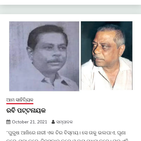
ଆମ ସାହିତ୍ୟିକ
ରବି ପଟ୍ଟନାୟକ
October 21, 2021
ସମ୍ପାଦକ
“ପୁରୁଷ ଆଖିରେ ନାରୀ ଏକ ଚିର ବିସ୍ମୟ। ସେ ତାକୁ ଭଲପାଏ, ଘୃଣା
କରେ, ପୂଜା କରେ, ତିରସ୍କାର କରେ ଓ ଭୟ ମଧ୍ୟ କରେ। ତାର ଏହି