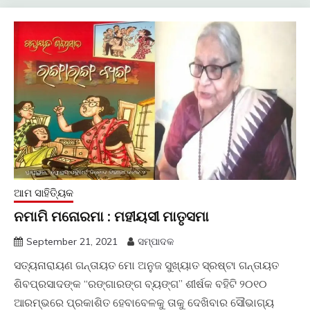
ଆମ ସାହିତ୍ୟିକ
ନମାମି ମନୋରମା : ମହୀୟସୀ ମାତୃସମା
September 21, 2021
ସମ୍ପାଦକ
ସତ୍ୟନାରାୟଣ ଗନ୍ତାୟତ ମୋ ଅନୁଜ ସୁଖ୍ୟାତ ସ୍ରଷ୍ଟା ଗନ୍ତାୟତ
ଶିବପ୍ରସାଦଙ୍କ “ରଙ୍ଗାରଙ୍ଗ ବ୍ୟଙ୍ଗ” ଶୀର୍ଷକ ବହିଟି ୨୦୧୦
ଆରମ୍ଭରେ ପ୍ରକାଶିତ ହେବାବେଳକୁ ତାକୁ ଦେଖିବାର ସୌଭାଗ୍ୟ