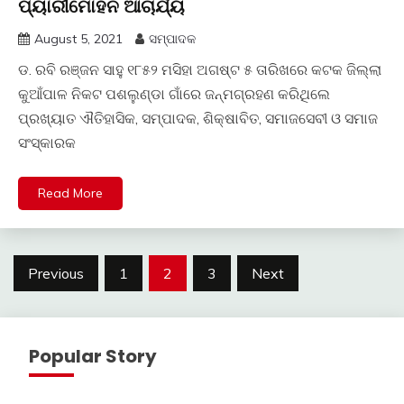
ପ୍ୟାରୀମୋହନ ଆଚାର୍ଯ୍ୟ
August 5, 2021
ସମ୍ପାଦକ
ଡ. ରବି ରଞ୍ଜନ ସାହୁ ୧୮୫୨ ମସିହା ଅଗଷ୍ଟ ୫ ତାରିଖରେ କଟକ ଜିଲ୍ଲା
କୁଆଁପାଳ ନିକଟ ପଶଲୁଣ୍ଡା ଗାଁରେ ଜନ୍ମଗ୍ରହଣ କରିଥିଲେ
ପ୍ରଖ୍ୟାତ ଐତିହାସିକ, ସମ୍ପାଦକ, ଶିକ୍ଷାବିତ, ସମାଜସେବୀ ଓ ସମାଜ
ସଂସ୍କାରକ
Read More
Posts
Previous
1
2
3
Next
pagination
Popular Story