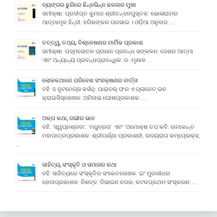
ବ୍ୟଙ୍ଗର ଛୁରିରେ ଛିନ୍ନଭିନ୍ନ ଛଳନାର ମୁଖା
ସମୀକ୍ଷା: ପ୍ରଦୀପ୍ତ କୁମାର ଶ୍ରୀଚନ୍ଦନପୁସ୍ତକ: ଭୋଳାରାମର
ଆତ୍ମାମୂଳ ହିନ୍ଦୀ: ହରିଶଙ୍କର ପରସାଇ । ଓଡ଼ିଆ ଅନୁବାଦ: …
ତତ୍ତ୍ୱ, ତଥ୍ୟ, ବିଶ୍ଳେଷଣର ମାର୍ମିକ ପ୍ରକାଶ
ସମୀକ୍ଷା: ପଦ୍ମଲୋଚନ ପ୍ରଧାନ ପ୍ରବନ୍ଧ ସଙ୍କଳନ: ଦେଶର ଆତ୍ମା
ଏବଂ ଅନ୍ୟାନ୍ୟ ପ୍ରବନ୍ଧପ୍ରାବନ୍ଧିକ: ଡ. ମୃଣାଳ …
ଲୋକକଥାରେ ପରିବେଶ ସଂରକ୍ଷଣର ବାର୍ତ୍ତା
ବହି: ଦ ନୁଟମେଗ୍ସ କର୍ସର୍: ପାରାବଲ୍ ଫର ଏ ପ୍ଲାନେଟ୍ ଇନ
କ୍ରାଇସିସ୍ଲେଖକ: ଅମିତାଭ ଘୋଷପ୍ରକାଶକ: …
ଅଳ୍ପ କଥା, ଗଭୀର ଭାବ
ବହି: ‘ସ୍ୱପ୍ନଶ୍ରବା’, ‘ମଧୁବ୍ରତା’ ଏବଂ ‘ଅମୋକ୍ଷ ତପ’କବି: ଉମାକାନ୍ତ
ମହାପାତ୍ରପ୍ରକାଶକ: ଶ୍ରୀପର୍ଣ୍ଣା ପ୍ରକାଶନୀ, ଉଦୟରାଗ କମ୍ପେ୍ଲକ୍ସ,
…
ସାହିତ୍ୟ, ସଂସ୍କୃତି ଓ ସମାଜର କଥା
ବହି: ସାହିତ୍ୟରେ ସଂସ୍କୃତିର ସଂକେତଲେଖକ: ଇଂ ମୁରଲୀଧର
ହୋତାପ୍ରକାଶକ: ନିଶବ୍ଦ, ଡିଭାଇନ ନଗର, କଟକପ୍ରଥମ ସଂସ୍କରଣ: …