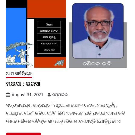
ଆମ ସାହିତ୍ୟିକ
ମଉସା : ଭରସା
August 31, 2021
ସମ୍ପାଦକ
ସତ୍ୟନାରାୟଣ ଗନ୍ତାୟତ “ମିଛୁଆ ଗାଈଆଳ ଟୋକା ମଲା ପୂର୍ବରୁ
ଗାଇଥିବା ଗୀତ” କବିତା ବହିଟି କିଣି ଏକାନଟେ ପଢି ପକାଇ ଏହାର କବି
ଭାବେ ଶୈଳଜ ରବିଙ୍କ ସହ ଆନ୍ତରିକ ଭାବଦୋସ୍ତି ଯୋଡ଼ିଥିବା ଏ