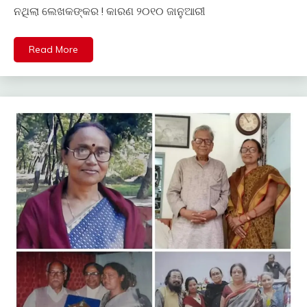
ନଥିଲା ଲେଖକଙ୍କର ! କାରଣ ୨୦୧୦ ଜାନୁଆରୀ
Read More