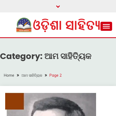
Skip
to
content
ଓଡ଼ିଆ ଇ-ସାହିତ୍ୟକୁ ଆଗକୁ ନେବାକୁ ଏକ ନୂଆ ପ୍ରଚେଷ୍ଠା
ଓଡ଼ିଶା ସାହିତ୍ୟ
Category:
ଆମ ସାହିତ୍ୟିକ
Home
ଆମ ସାହିତ୍ୟିକ
Page 2