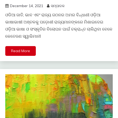
December 14, 2021
ସମ୍ପାଦକ
ଓଡିଆ ଜାତି, ଭାବ ଏବଂ ରାଜ୍ୟ ଗଠନର ଅମର ବିନ୍ଧାଣୀ ଓଡି଼ଆ
ଭାଷାଭାଷୀ ଅଞ୍ଚଳକୁ ପଡ଼ୋଶୀ ରାଜ୍ୟମାନଙ୍କରେ ମିଶାଇଦେଇ
ଓଡି଼ଆ ଭାଷା ଓ ସଂସ୍କୃତିର ବିଲୋପନ ପାଇଁ ଚକ୍ରାନ୍ତ ଚାଲିଥିବା ବେଳେ
କେତେଜଣ ସ୍ୱାଭିମାନୀ
Read More