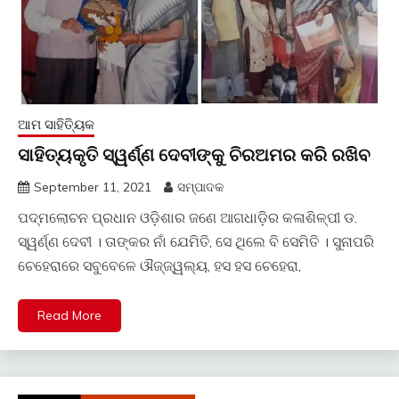
ଆମ ସାହିତ୍ୟିକ
ସାହିତ୍ୟକୃତି ସ୍ୱର୍ଣ୍ଣ ଦେବୀଙ୍କୁ ଚିରଅମର କରି ରଖିବ
September 11, 2021
ସମ୍ପାଦକ
ପଦ୍ମଲୋଚନ ପ୍ରଧାନ ଓଡ଼ିଶାର ଜଣେ ଆଗଧାଡ଼ିର କଳାଶିଳ୍ପୀ ଡ.
ସ୍ୱର୍ଣ୍ଣ ଦେବୀ । ତାଙ୍କର ନାଁ ଯେମିତି, ସେ ଥିଲେ ବି ସେମିତି । ସୁନାପରି
ଚେହେରାରେ ସବୁବେଳେ ଔଜ୍ଜ୍ୱଲ୍ୟ, ହସ ହସ ଚେହେରା,
Read More