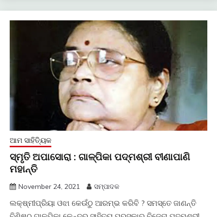
ଆମ ସାହିତ୍ୟିକ
ସ୍ମୃତି ଅପାସୋରା : ଗାଳ୍ପିକା ପଦ୍ମଶ୍ରୀ ବୀଣାପାଣି
ମହାନ୍ତି
November 24, 2021
ସମ୍ପାଦକ
ଲକ୍ଷ୍ମୀପ୍ରିୟା ଓଝା କେଉଁଠୁ ଆରମ୍ଭ କରିବି ? ସମସ୍ତେ ଜାଣନ୍ତି
ବିଶିଷ୍ଠ ଗାଳ୍ପିକା କେନ୍ଦ୍ର ସାହିତ୍ୟ ପୁରସ୍କାର ବିଜେତା ପଦ୍ମଶ୍ରୀ