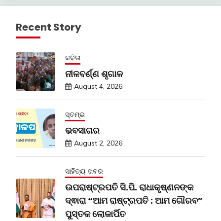
Recent Story
କବିତା
ନୀଳବର୍ଣ୍ଣ ଶୃଗାଳ
August 4, 2026
ସ୍ତମ୍ଭ
ଭବସାଗର
August 2, 2026
ସାହିତ୍ୟ ଖବର
ଉପରାଷ୍ଟ୍ରପତି ସି.ପି. ରାଧାକୃଷ୍ଣନଙ୍କ
ଦ୍ଵାରା “ଆମ ରାଷ୍ଟ୍ରପତି : ଆମ ଗୌରବ”
ପୁସ୍ତକ ଲୋକାର୍ପିତ