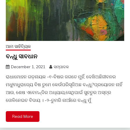
ଆମ ସାହିତ୍ୟିକ
ବନ୍ଧୁ ସାବଧାନ
December 1, 2021
ସମ୍ପାଦକ
ରାଧାମୋହନ ଗଡ଼ନାୟକ -୧-ବିଷର ଜଗତେ ମୁହିଁ, ଦେଖିଅଛିଜୀବନର
ମଧୁ!ମଧୁରାଜ୍ୟେ ବିଷ ତୁମେ କେଉଁପରିସୃଜିଅଛ ବନ୍ଧୁ?ପ୍ରୟୋଜନ ନାହିଁ
ଆଉ, ଶେଷ ଏବେମନ୍ଦିର ଅଧ୍ୟାୟ,ସେଥିପାଇଁ ସୁଚତୁର ଅସ୍ତ୍ର
ତୋଳିନେଇଚ ବିଦାୟ । -୨-ତୁମରି ନାଆଁରେ ବନ୍ଧୁ ମୁଁ
Read More