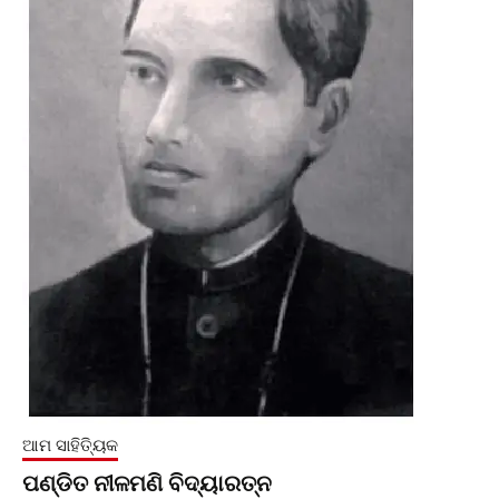
ଆମ ସାହିତ୍ୟିକ
ପଣ୍ଡିତ ନୀଳମଣି ବିଦ୍ୟାରତ୍ନ