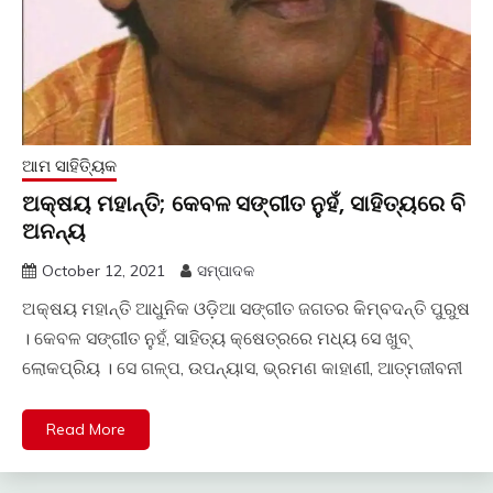
ଆମ ସାହିତ୍ୟିକ
ଅକ୍ଷୟ ମହାନ୍ତି; କେବଳ ସଙ୍ଗୀତ ନୁହଁ, ସାହିତ୍ୟରେ ବି
ଅନନ୍ୟ
October 12, 2021
ସମ୍ପାଦକ
ଅକ୍ଷୟ ମହାନ୍ତି ଆଧୁନିକ ଓଡି଼ଆ ସଙ୍ଗୀତ ଜଗତର କିମ୍ବଦନ୍ତି ପୁରୁଷ
। କେବଳ ସଙ୍ଗୀତ ନୁହଁ, ସାହିତ୍ୟ କ୍ଷେତ୍ରରେ ମଧ୍ୟ ସେ ଖୁବ୍‍
ଲୋକପ୍ରିୟ । ସେ ଗଳ୍ପ, ଉପନ୍ୟାସ, ଭ୍ରମଣ କାହାଣୀ, ଆତ୍ମଜୀବନୀ
Read More