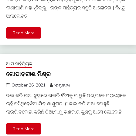
ବୀଣାପାଣି ମହାନ୍ତିଙ୍କୁ | ତାଙ୍କ ସାହିତ୍ୟର ସବୁଠି ଆଲୋଚନା | କିନ୍ତୁ
ଅନାଲୋଚିତ
Read More
ଆମ ସାହିତ୍ୟିକ
ଗୋଦାବରୀଶ ମିଶ୍ର
October 26, 2021
ସମ୍ପାଦକ
ଭଲ କରି ନାଆ ବୁହାରେ ନାଉରି !ଝିଅକୁ ମାଡୁଛି ଡର;ଗଡ଼େ ଗଡ଼ଲୋକେ
ଚାହିଁ ବସିଥିବେଝିଅ ଯିବ ଶାଶୁଘର ।’’ ଭଲ କରି ନାଆ ବୋହୁଛି
ନାଉରି,ତଲେଇ କରିଛି ଠିଆ;ମାମୁ ଭଣଜାର କୁଣରୁ ଆସେ ଲୋ,ବୋହି
Read More