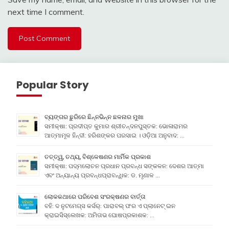
next time I comment.
Popular Story
ବ୍ୟଙ୍ଗର ଛୁରିରେ ଛିନ୍ନଭିନ୍ନ ଛଳନାର ମୁଖା
ସମୀକ୍ଷା: ପ୍ରଦୀପ୍ତ କୁମାର ଶ୍ରୀଚନ୍ଦନପୁସ୍ତକ: ଭୋଳାରାମର
ଆତ୍ମାମୂଳ ହିନ୍ଦୀ: ହରିଶଙ୍କର ପରସାଇ । ଓଡ଼ିଆ ଅନୁବାଦ: …
ତତ୍ତ୍ୱ, ତଥ୍ୟ, ବିଶ୍ଳେଷଣର ମାର୍ମିକ ପ୍ରକାଶ
ସମୀକ୍ଷା: ପଦ୍ମଲୋଚନ ପ୍ରଧାନ ପ୍ରବନ୍ଧ ସଙ୍କଳନ: ଦେଶର ଆତ୍ମା
ଏବଂ ଅନ୍ୟାନ୍ୟ ପ୍ରବନ୍ଧପ୍ରାବନ୍ଧିକ: ଡ. ମୃଣାଳ …
ଲୋକକଥାରେ ପରିବେଶ ସଂରକ୍ଷଣର ବାର୍ତ୍ତା
ବହି: ଦ ନୁଟମେଗ୍ସ କର୍ସର୍: ପାରାବଲ୍ ଫର ଏ ପ୍ଲାନେଟ୍ ଇନ
କ୍ରାଇସିସ୍ଲେଖକ: ଅମିତାଭ ଘୋଷପ୍ରକାଶକ: …