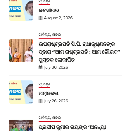
ସ୍ତମ୍ଭ
ଭବସାଗର
August 2, 2026
ସାହିତ୍ୟ ଖବର
ଉପରାଷ୍ଟ୍ରପତି ସି.ପି. ରାଧାକୃଷ୍ଣନଙ୍କ
ଦ୍ଵାରା “ଆମ ରାଷ୍ଟ୍ରପତି : ଆମ ଗୌରବ”
ପୁସ୍ତକ ଲୋକାର୍ପିତ
July 30, 2026
ସ୍ତମ୍ଭ
ଅରାଜକତା
July 26, 2026
ସାହିତ୍ୟ ଖବର
ପ୍ରଦୀପ କୁମାର ରାୟଙ୍କ ‘ଅନନ୍ୟା