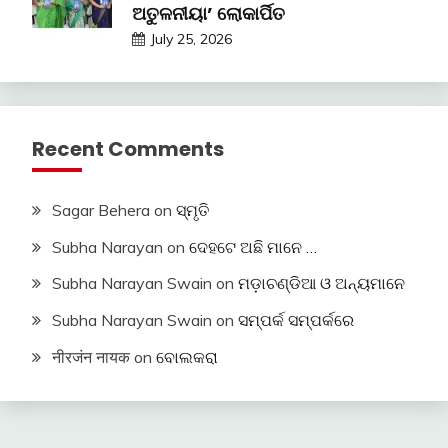
ଅତୁଳନୀୟା’ ଲୋକାର୍ପିତ
July 25, 2026
Recent Comments
Sagar Behera
on
ସ୍ମୃତି
Subha Narayan
on
ଦେହଟେ ଅଛି ମାନେ …
Subha Narayan Swain
on
ମଡ଼ାଚଣ୍ଡିଆ ଓ ଅନ୍ୟମାନେ
Subha Narayan Swain
on
ସମ୍ପର୍କ ସମ୍ପର୍କରେ
नीरजंन नायक
on
ବୋଲକରା