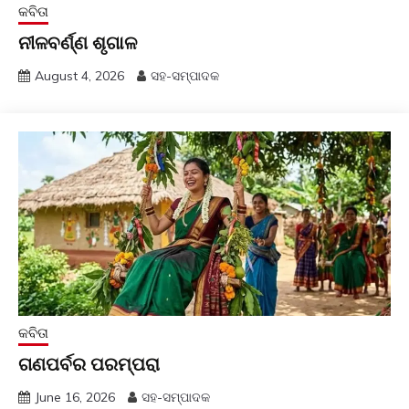
କବିତା
ନୀଳବର୍ଣ୍ଣ ଶୃଗାଳ
August 4, 2026
ସହ-ସମ୍ପାଦକ
କବିତା
ଗଣପର୍ବର ପରମ୍ପରା
June 16, 2026
ସହ-ସମ୍ପାଦକ