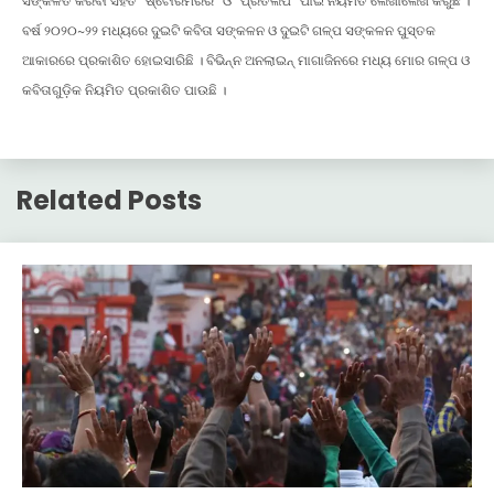
ସଙ୍କଳିତ କରିବା ସହିତ “ଷ୍ଟୋରିମିରର” ଓ “ପ୍ରତିଲିପି” ପାଇଁ ନିୟମିତ ଲେଖାଲେଖି କରୁଛି ।
ବର୍ଷ ୨୦୨୦~୨୨ ମଧ୍ୟରେ ଦୁଇଟି କବିତା ସଙ୍କଳନ ଓ ଦୁଇଟି ଗଳ୍ପ ସଙ୍କଳନ ପୁସ୍ତକ
ଆକାରରେ ପ୍ରକାଶିତ ହୋଇସାରିଛି । ବିଭିନ୍ନ ଅନଲାଇନ୍ ମାଗାଜିନରେ ମଧ୍ୟ ମୋର ଗଳ୍ପ ଓ
କବିତାଗୁଡ଼ିକ ନିୟମିତ ପ୍ରକାଶିତ ପାଉଛି ।
Related Posts