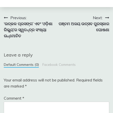
Post
Previous:
Next:
‘ଉତ୍କଳ ପ୍ରସଙ୍ଗ’ ଏବଂ ‘ଓଡ଼ିଶା
ପଞ୍ଚମ ଅଜୟ ଉତ୍ସବ ପୁରସ୍କାର
navigation
ରିଭ୍ୟୁ’ର ସ୍ୱତନ୍ତ୍ର ସଂଖ୍ୟା
ଘୋଷଣା
ଉନ୍ମୋଚିତ
Leave a reply
Default Comments (0)
Facebook Comments
Your email address will not be published.
Required fields
are marked
*
Comment
*