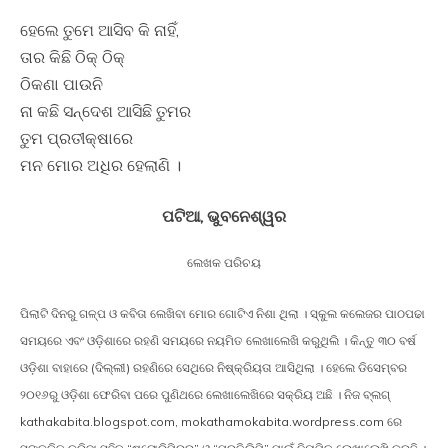
ହେଲେ ତୁମେ ଆସିବ କି ନାହିଁ,
ତାର କିଛି ଠିକ୍ ଠିକ୍
ଠିକଣା ପାଉନି
ନା କଛି ସନ୍ଦେଶ ଆସିଛି ତୁମର
ତୁମ ପ୍ରତୀକ୍ଷାରେ
ମନ ମୋର ଅଧିର ହେଲାଣି ।
ପଟିଆ, ଭୁବନେଶ୍ୱର
ଲେଖକ ପରିଚୟ
ପିଲାଟି ଦିନରୁ ଗଳ୍ପ ଓ କବିତା ଲେଖିବା ମୋର ଗୋଟିଏ ନିଶା ଥିଲା । ସ୍କୁଲ କଲେଜର ପାଠପଢା
ସମୟରେ ଏବଂ ଓଡ଼ିଶାରେ ରହଣି ସମୟରେ ନୟମିତ ଲେଖାଲେଖି କରୁଥିଲି । କିନ୍ତୁ ୩୦ ବର୍ଷ
ଓଡ଼ିଶା ବାହାରେ (ଦିଲ୍ଲୀ) ରହଣିରେ ସେଥିରେ ନିଷ୍କ୍ରିୟତା ଆସିଥିଲା । ହେଲେ ଡିସେମ୍ବର
୨୦୧୬ରୁ ଓଡ଼ିଶା ଫେରିବା ପରେ ପୁଣିଥରେ ଲେଖାଲେଖିରେ ସକ୍ରିୟ ଅଛି । ନିଜ ବ୍ଲଗ୍
kathakabita.blogspot.com, mokathamokabita.wordpress.com ରେ