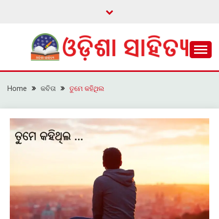
Skip
to
content
ଓଡ଼ିଆ ଇ-ସାହିତ୍ୟକୁ ଆଗକୁ ନେବାକୁ ଏକ ନୂଆ ପ୍ରଚେଷ୍ଠା
ଓଡ଼ିଶା ସାହିତ୍ୟ
Home
କବିତା
ତୁମେ କହିଥିଲ