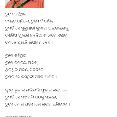
ତୁମେ କହିଥିଲ,
ବସନ୍ତ ଆସିଲେ, ତୁମେ ବି ଆସିବ,
ତୁମରି ସେ ସୁକୁମାରୀ କୁମାରୀ ଅଙ୍ଗଲତାକୁ
ସୋରିଷ ଫୁଲର ହଳଦିଆ ଶାଢୀରେ ସଜାଇ
ମୋତେ ପ୍ରୀତି ଉପହାର ଦେବ ।
ତୁମେ କହିଥିଲ,
ତୁମେ ନିଶ୍ଚୟ ଆସିବ,
ଥିରିଥିରି ମଳୟ ପବନରେ
ତୁମରି ସେ କସ୍ତୁରୀ ମହକ ଆଣିବ ।
କୃଷ୍ଣଚୁଡ଼ାର ନାଲିନାଲି ଫୁଲର ରଙ୍ଗରେ,
ତୁମରି ସେ ମଖମଲି ଓଠକୁ ସଜେଇ,
ତୁମେ ମୋର ଅଗଣାରେ ରଙ୍ଗ ଭରିଦେବ ।