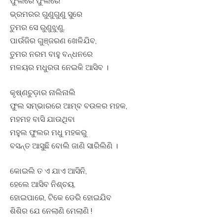
ଫୁଲରେ ଫୁଲରେ
ଭ୍ରମରର ଗୁଣୁଗୁଣୁ ସୁରେ
ତୁମର ସେ ରୁଣୁଝୁଣୁ,
ପାଉଁଜିର ଗୁଞ୍ଜରଣ ଖେଳିଯିବ,
ତୁମର ନରମ ବାହୁ ବନ୍ଧନରେ
ମଳୟର ମଧୁରତା ନେଇକି ଆସିବ ।
କୃଷ୍ଣଚୁଡ଼ାର ନାଲିନାଲି
ଫୁଲ ସମ୍ଭାରରେ ଆମ୍ବ ବଉଳର ମହକ,
ମହମହ ବାସି ଯାଉଥିବା
ମହୁଲ ଫୁଲର ମଧୁ ମହକରୁ
ବସନ୍ତ ଆସୁଛି ବୋଲି ଜାଣି ସାରିଲିଣି ।
କୋଇଲି ତ ଏ ଯାଏ ଆସିନି,
ହେଲେ ଆସିବ ନିଶ୍ଚୟ,
ହୋଇପାରେ, ଟିକେ ଡେରି ହୋଇଯିବ
ଶିଶିର ଯେ ନେଲାଣି ମେଲାଣି !