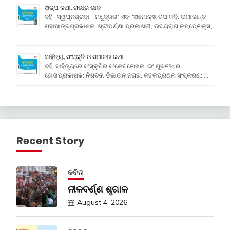
ଅଳ୍ପ କଥା, ଗଭୀର ଭାବ
ବହି: ‘ସ୍ୱପ୍ନଶ୍ରବା’, ‘ମଧୁବ୍ରତା’ ଏବଂ ‘ଅମୋକ୍ଷ ତପ’କବି: ଉମାକାନ୍ତ
ମହାପାତ୍ରପ୍ରକାଶକ: ଶ୍ରୀପର୍ଣ୍ଣା ପ୍ରକାଶନୀ, ଉଦୟରାଗ କମ୍ପେ୍ଲକ୍ସ,
…
ସାହିତ୍ୟ, ସଂସ୍କୃତି ଓ ସମାଜର କଥା
ବହି: ସାହିତ୍ୟରେ ସଂସ୍କୃତିର ସଂକେତଲେଖକ: ଇଂ ମୁରଲୀଧର
ହୋତାପ୍ରକାଶକ: ନିଶବ୍ଦ, ଡିଭାଇନ ନଗର, କଟକପ୍ରଥମ ସଂସ୍କରଣ: …
Recent Story
କବିତା
ନୀଳବର୍ଣ୍ଣ ଶୃଗାଳ
August 4, 2026