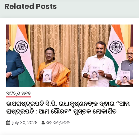
Related Posts
ସାହିତ୍ୟ ଖବର
ଉପରାଷ୍ଟ୍ରପତି ସି.ପି. ରାଧାକୃଷ୍ଣନଙ୍କ ଦ୍ଵାରା “ଆମ
ରାଷ୍ଟ୍ରପତି : ଆମ ଗୌରବ” ପୁସ୍ତକ ଲୋକାର୍ପିତ
July 30, 2026
ସହ-ସମ୍ପାଦକ