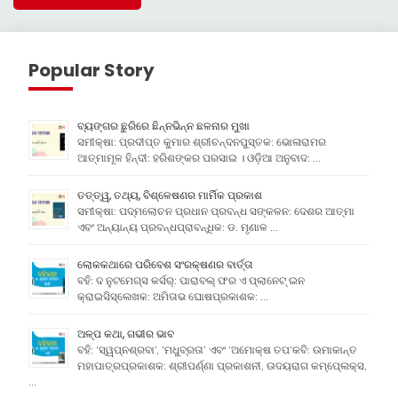
Popular Story
ବ୍ୟଙ୍ଗର ଛୁରିରେ ଛିନ୍ନଭିନ୍ନ ଛଳନାର ମୁଖା
ସମୀକ୍ଷା: ପ୍ରଦୀପ୍ତ କୁମାର ଶ୍ରୀଚନ୍ଦନପୁସ୍ତକ: ଭୋଳାରାମର
ଆତ୍ମାମୂଳ ହିନ୍ଦୀ: ହରିଶଙ୍କର ପରସାଇ । ଓଡ଼ିଆ ଅନୁବାଦ: …
ତତ୍ତ୍ୱ, ତଥ୍ୟ, ବିଶ୍ଳେଷଣର ମାର୍ମିକ ପ୍ରକାଶ
ସମୀକ୍ଷା: ପଦ୍ମଲୋଚନ ପ୍ରଧାନ ପ୍ରବନ୍ଧ ସଙ୍କଳନ: ଦେଶର ଆତ୍ମା
ଏବଂ ଅନ୍ୟାନ୍ୟ ପ୍ରବନ୍ଧପ୍ରାବନ୍ଧିକ: ଡ. ମୃଣାଳ …
ଲୋକକଥାରେ ପରିବେଶ ସଂରକ୍ଷଣର ବାର୍ତ୍ତା
ବହି: ଦ ନୁଟମେଗ୍ସ କର୍ସର୍: ପାରାବଲ୍ ଫର ଏ ପ୍ଲାନେଟ୍ ଇନ
କ୍ରାଇସିସ୍ଲେଖକ: ଅମିତାଭ ଘୋଷପ୍ରକାଶକ: …
ଅଳ୍ପ କଥା, ଗଭୀର ଭାବ
ବହି: ‘ସ୍ୱପ୍ନଶ୍ରବା’, ‘ମଧୁବ୍ରତା’ ଏବଂ ‘ଅମୋକ୍ଷ ତପ’କବି: ଉମାକାନ୍ତ
ମହାପାତ୍ରପ୍ରକାଶକ: ଶ୍ରୀପର୍ଣ୍ଣା ପ୍ରକାଶନୀ, ଉଦୟରାଗ କମ୍ପେ୍ଲକ୍ସ,
…