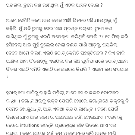
ପଚାରିଲା, ତୁମେ କଣ ଜାଣିଥିଲ ମୁଁ ଏଠିକି ଆସିବି ବୋଲି ?
ଆମେ ସେମିତି ଜଣେ ଆଉ ଜଣକ ଆଖି ଭିତରେ ହଜି ଯାଉଥିଲୁ, ମୁଁ
କହିଲି, ମୁଁ ଯଦି ତୁମକୁ ସେଇ ଏକା ପ୍ରଶ୍ନ ପଚାରେ, ତୁମେ କଣ
ଜାଣିଥିଲ ମୁଁ ତୁମକୁ ଏଇଠି ଅପେକ୍ଷା କରିଥିବି ବୋଲି ?? ସେ ଫିକ୍ କରି
ହସିଦେଲା ଆଉ ମୁହଁ ବୁଲେଇ ନେଲା ନଈର ପାଣି ଆଡ଼କୁ, ପଚାରିଲା,
ତେବେ ଆମେ ଦି’ଜଣ ଏଇଠି ହଠାତ୍ କେମିତି ପହଞ୍ଚିଗଲେ ? କିଏ ଡାକି
ଆଣିଲା ଆମ ଦି’ଜଣଙ୍କୁ ଏଇଠିକି, ବିନା କିଛି ପୂର୍ବାଭାଷରେ ହଠାତ୍ ଆମେ
ଦି’ଜଣ ଏଇଠି ଏମିତି ଏକାଠି ହୋଇଗଲେ କିପରି ? ଏଇଟା କଣ ସଂଯୋଗ
?
ହଠାତ୍ ମୋ ପାଟିରୁ ବାହାରି ପଡ଼ିଲା, ଆରେ ସେ ତ ଭକତ ଡୋରୀରେ
ବନ୍ଧା । ଜଗନ୍ନାଥଙ୍କୁ ଭକ୍ତ ଯେପରି ଖୋଜେ, ଜଗନ୍ନାଥେ ଭକ୍ତକୁ ବି
ସେମିତି ଖୋଜୁଥାନ୍ତି, ଆଉ ଏକଥା ଉଭୟ ଜାଣନ୍ତି । ଜଣେ ଯେଉଁ
ଦିଗରେ ଯାଏ ଆଉ ଜଣେ ତା ପଛେପଛେ ଟାଣି ହୋଇଯାଏ । ଏଇଟାକୁ
ବୋଧେ intuitions କହନ୍ତି, ପ୍ରତ୍ୟେକ ଜୀବ ଭିତରେ ଥାଏ ଏଇ
ଗୁଣଟା । ତୁମେ ଯାହାକୁ ଚାହଁ, ତୁମ ଅଜାଣତରେ ତାରି ଆଡ଼କୁ ଟାଣି