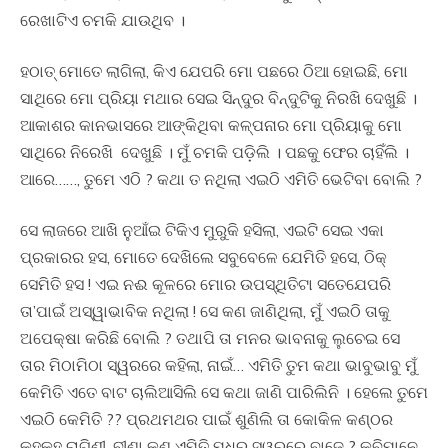
ରେଖାଟିଏ ଚମକି ଯାଉଥିବ ।
ହଠାତ୍ ମୋତେ ଲାଗିଲା, କିଏ ଯେପରି ମୋ ପଛରେ ଠିଆ ହୋଇଛି, ମୋ
ସାଥିରେ ମୋ ପ୍ରିୟା ମଥାର ସେଇ ସିନ୍ଦୁର ବିନ୍ଦୁଟିକୁ ନିରଖି ଦେଖୁଛି ।
ଆକାଶର କାନଭାସରେ ଆଙ୍କିଥିବା କଳ୍ପନାର ମୋ ପ୍ରିୟାକୁ ମୋ
ସାଥିରେ ନିରେଖି ଦେଖୁଛି । ମୁଁ ଚମକି ପଡ଼ିଲି । ପଛକୁ ଫେର ଚାହିଁଲି ।
ଆରେ……, ତୁମେ ଏଠି ? କଥା ତ ନଥିଲା ଏଇଠି ଏମିତି ଭେଟିବା ବୋଲି ?
ସେ ଲାଜରେ ଆଖି ନୁଆଁଇ ଟିକିଏ ମୁରୁକି ହସିଲା, ଏଇଟି ସେଇ ଏକା
ପ୍ରକାରର ହସ, ମୋତେ ଦେଖିଲେ ସବୁବେଳେ ଯେମିତି ହସେ, ଠିକ୍
ସେମିତି ହସ ! ଏଇ ନଈ କୂଳରେ ମୋର ଉପସ୍ଥିତିଟା ସତେଯେପରି
ତା’ପାଇଁ ଅସ୍ୱାଭାବିକ ନଥିଲା ! ସେ କଣ ଜାଣିଥିଲା, ମୁଁ ଏଇଠି ତାକୁ
ଅପେକ୍ଷା କରିଛି ବୋଲି ? ତଥାପି ତା ମନର ଭାବନାକୁ ଲୁଚେଇ ସେ
ତାର ମିଠାମିଠା ସ୍ୱରରେ କହିଲା, ନାଇଁ… ଏମିତି ତୁମ କଥା ଭାବୁଭାବୁ ମୁଁ
କେମିତି ଏତେ ବାଟ ଚାଲିଆସିଲି ସେ କଥା ଜାଣି ପାରିଲିନି । ହେଲେ ତୁମେ
ଏଇଠି କେମିତି ?? ପ୍ରଥମଥର ପାଇଁ ଶୁଣିଲି ତା କୋକିଳ କଣ୍ଠର
କୁହୁକୁହୁ ରାଗିଣୀ, ବୀଣା କଣ ଏମିତି ମଧୁର ସ୍ୱରରେ ବାଜେ ? କବିମାନେ