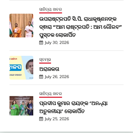
ସାହିତ୍ୟ ଖବର
ଉପରାଷ୍ଟ୍ରପତି ସି.ପି. ରାଧାକୃଷ୍ଣନଙ୍କ
ଦ୍ଵାରା “ଆମ ରାଷ୍ଟ୍ରପତି : ଆମ ଗୌରବ”
ପୁସ୍ତକ ଲୋକାର୍ପିତ
July 30, 2026
ସ୍ତମ୍ଭ
ଅରାଜକତା
July 26, 2026
ସାହିତ୍ୟ ଖବର
ପ୍ରଦୀପ କୁମାର ରାୟଙ୍କ ‘ଅନନ୍ୟା
ଅତୁଳନୀୟା’ ଲୋକାର୍ପିତ
July 25, 2026