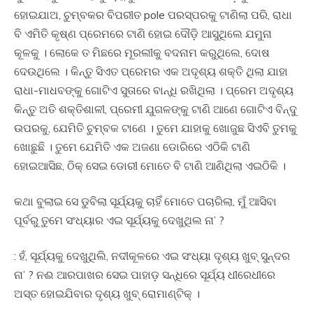
ହୋଇଯାଅ, ଚୁମ୍ବକର ବିପରୀତ pole ପରସ୍ପରକୁ ଟାଣିଲା ପରି, ରାଧା
ବି ଏମିତି କୃଷ୍ଣ ପ୍ରେମରେ ଟାଣି ହୋଇ ଦୌଡ଼ି ଆସୁଥିଲେ ଯମୁନା
କୂଳକୁ । ଲୋକେ ତ ମିଛରେ ମୂରଲୀକୁ ବଦନାମ କରୁଥିଲେ, ଦୋଷ
ଦେଉଥିଲେ । କିନ୍ତୁ ସିଏତ ପ୍ରେମର ଏକ ଅଦୃଶ୍ୟ ଶକ୍ତି ଥିଲା ଯାହା
ରାଧା-ମାଧବଙ୍କୁ ଗୋଟିଏ ସୁତାରେ ବାନ୍ଧି ରଖିଥିଲା । ପ୍ରେମ ଅଦୃଶ୍ୟ
କିନ୍ତୁ ଅତି ଶକ୍ତିଶାଳୀ, ପ୍ରେମୀ ଯୁଗଳଙ୍କୁ ଟାଣି ଆଣେ ଗୋଟିଏ ବିନ୍ଦୁ
ଉପରକୁ, ଯେମିତି ଚୁମ୍ବକ ଟାଣେ । ତୁମେ ଯାହାକୁ ଖୋଜୁଛ ସିଏବି ତୁମକୁ
ଖୋଛୁଛି । ତୁମେ ଯେମିତି ଏକ ଅଜଣା ଡୋରିରେ ଏଠିକି ଟାଣି
ହୋଇଆସିଛ, ଠିକ୍ ସେଇ ଡୋରୀ ମୋତେ ବି ଟାଣି ଆଣିଥିଲା ଏଇଠିକି ।
କଥା ବୁଲାଇ ସେ ଡୁବିଲା ସୂର୍ଯ୍ୟକୁ ଚାହିଁ ମୋତେ ପଚାରିଲା, ମୁଁ ଆସିବା
ପୂର୍ବରୁ ତୁମେ ସଂଧ୍ୟାର ଏଇ ସୂର୍ଯ୍ୟକୁ ଦେଖୁଥିଲ ନା’ ?
: ହଁ, ସୂର୍ଯ୍ୟକୁ ଦେଖୁଥିଲି, ନଦୀକୂଳରେ ଏଇ ସଂଧ୍ୟା ଦୃଶ୍ୟ ଖୁବ୍ ସୁନ୍ଦର
ନା’ ? ନଈ ଆରପାଖର ସେଇ ପାହାଡ଼ ସନ୍ଧିରେ ସୂର୍ଯ୍ୟ ଧୀରେଧୀରେ
ଅସ୍ତ ହୋଇଯିବାର ଦୃଶ୍ୟ ଖୁବ୍ ରୋମାଣ୍ଟିକ୍ ।