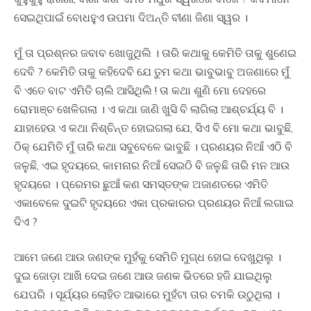
ସେଇଥିପାଇଁ ବୋଧହୁଏ ଉପମା ଦିଅନ୍ତି ବୀଣା ଜିଣା ସ୍ୱର ।
ମୁଁ ତା ପ୍ରଶ୍ନର ଜବାବ ଖୋଜୁଥିଲି । ତାରି କଥାକୁ କେମିତି ତାକୁ ଶୁଣେଇ
ଦେବି ? କେମିତି ତାକୁ କହିଦେବି ଯେ ତୁମ କଥା ଭାବୁଭାବୁ ଅଜଣାରେ ମୁଁ
ବି ଏତେ ବାଟ ଏମିତି ଚାଲି ଆସିଥିଲି ! ତା କଥା ଶୁଣି ମୋ ଦେହରେ
ରୋମାଞ୍ଚ ଖେଳିଗଲା । ଏ କଥା ଜାଣି ଖୁସି ବି ଲାଗିଲା ଆଶ୍ଚର୍ଯ୍ୟ ବି ।
ଯାହାହେଉ ଏ କଥା ନିଶ୍ଚିନ୍ତ ହୋଇଗଲା ଯେ, ସିଏ ବି ମୋ କଥା ଭାବୁଛି,
ଠିକ୍ ଯେମିତି ମୁଁ ତାରି କଥା ସବୁବେଳେ ଭାବୁଛି । ପ୍ରଣୟର ନିଆଁ ଏଠି ବି
ଜଳୁଛି, ଏଇ ହୃଦୟରେ, କାମନାର ନିଆଁ ସେଇଠି ବି ଜଳୁଛି ତାରି ମନ ଆଉ
ହୃଦୟରେ । ପ୍ରେମର ଛୁଆଁ କଣ ସମସ୍ତଙ୍କ ଅଜାଣତରେ ଏମିତି
ଏକାବେଳେ ଦୁଇଟି ହୃଦୟରେ ଏକା ପ୍ରକାରର ପ୍ରଣୟର ନିଆଁ ଲଗାଇ
ଦିଏ ?
ଆମେ ଜଣେ ଆଉ ଜଣଙ୍କ ମୁହଁକୁ ସେମିତି ମୁଗ୍ଧ ହୋଇ ଦେଖୁଥିଲୁ ।
ଦୁଇ ଜୋଡ଼ା ଆଖି ଦେଇ ଜଣେ ଆଉ ଜଣକ ଭିତରେ ହଜି ଯାଇଥିଲୁ
ଯେପରି । ସୂର୍ଯ୍ୟର ଲୋହିତ ଆଭାରେ ମୁହଁଟା ତାର ଚମକି ଉଠୁଥିଲା ।