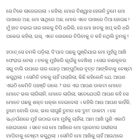
ସେ ଟିକେ ଲାଜେଇଗଲା । କହିଲା, ମୋର ବିଶ୍ୱାସ ହେଉନି ତୁମେ ମୋ
ପାଖରେ ଅଛ, ମୋ ସାଥିରେ ଅଛ, ମୋର ଏତେ ପାଖରେ ଠିଆ ହୋଇଛ !
ମୁଁ ହାତ ବଢାଇ ତାର ନାକକୁ ଚିପି ଧରିଲି, ସେ ମୋ ହାତକୁ ଖପ୍ କରି ଧରି
ପକେଇ କହିଲା, ଇସ୍.. ଏତେ ଜୋରରେ ଚିପିବାକୁ ତ କହି ନଥିଲି ତୁମକୁ !
ହଠାତ୍ ସେ ଚମକି ପଡ଼ିଲା, ଦି’ପାଦ ପଛକୁ ଘୁଞ୍ଚିଯାଇ ମୋ ମୁହଁରୁ ଆଖି
ଫେରାଇ ନେଲା । ତଳକୁ ମୁହଁକରି ଭୂଇଁକୁ ଦେଖିଲା । ସେଇ ନଈକୂଳର
ସରୁ ବାଲି ଉପରେ ତାର ଗୋଡ଼ ଆଙ୍ଗୁଠିରେ ବୃତ୍ତ ଆଙ୍କିବାକୁ ଚେଷ୍ଟା
କରୁଥିଲା । ସେମିତି ତଳକୁ ଚାହିଁ ପଚାରିଲା, କିଛି କହିଲେନି ଯେ, ଆପଣ
ଏଇଠି କେମିତି ପହଞ୍ଚି ଗଲେ ? ତାର ଏଇ ଆପଣ ଡାକଟା ମୋତେ
ମୋଟେ ଭଲ ଲାଗିଲାନି, ମୋତେ ଲାଗିଲା, ସତେଯେପରି ଆପଣ କହି ସେ
ମୋତେ ପଛକୁ ଶକ୍ତ ଧକ୍କା ଦେଇଦେଲା । କହିଲି ଆଉ ଆପଣ କାହିଁକି,
ତୁମେ ବୋଲି ଡାକ, ଭଲ ଲାଗୁଛି ତୁମର ସେ ‘ତୁମ’ ଡାକଟା । ସେ
ସନ୍ତର୍ପଣରେ ମୁହଁ ଉଠାଇ ମୋ ମୁହଁକୁ ଚାହିଁଲା, ଆମ ଆଖି ପୁଣି ଏକାଠି
ହୋଇଗଲେ । ସତେ ସେ ମୋ ଆଖିରେ ମୋ ପ୍ରେମର ଗଭୀରତା
ମାପିବାକୁ ଚେଷ୍ଟା କରୁଥିଲା । ସେମିତି ମୋ ଆଖିକୁ ଚାହିଁ ଆଉଥରେ