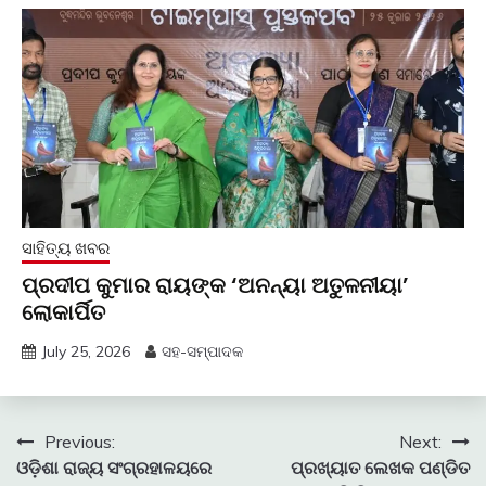
ସାହିତ୍ୟ ଖବର
ପ୍ରଦୀପ କୁମାର ରାୟଙ୍କ ‘ଅନନ୍ୟା ଅତୁଳନୀୟା’
ଲୋକାର୍ପିତ
July 25, 2026
ସହ-ସମ୍ପାଦକ
Post
Previous:
Next:
ଓଡ଼ିଶା ରାଜ୍ୟ ସଂଗ୍ରହାଳୟରେ
ପ୍ରଖ୍ୟାତ ଲେଖକ ପଣ୍ଡିତ
navigation