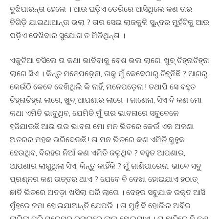
ବୁଝିପାରନ୍ତା ହେଲେ । ଆଉ ଘଡ଼ିଏ ଡେରିରେ ଆସିଥିଲେ କଣ ତାର
ବିଗିଡ଼ି ଯାଇଥାଆନ୍ତା ଭଲା ? ତାର ସେଇ ଲାଜକୁଳି ସୁନ୍ଦର ମୁହଁଟିକୁ ଆଉ
ଘଡ଼ିଏ ଦେଖିବାର ସୁଯୋଗ ତ ମିଳିଥିନ୍ତା ।
ଏକୁଟିଆ ବସିଲେ ତା କଥା ଭାବିବାକୁ ବେଶ ଭଲ ଲାଗେ, ଖୁବ୍ ଚିହ୍ନାଚିହ୍ନା
ଲାଗେ ସିଏ । କିନ୍ତୁ ମନେପଡ଼େନା, ତାକୁ ମୁଁ କେବେଠାରୁ ଚିହ୍ନିଛି ? ଆଗରୁ
କେଉଁଠି କେବେ ଦେଖିଥିଲି କି ନାହିଁ, ମନେପଡ଼େନା ! ତଥାପି ସେ ବହୁତ
ଚିହ୍ନାଚିହ୍ନା ଲାଗେ, ଖୁବ୍ ଆପଣାର ଲାଗେ । ଜାଣେନା, ସିଏ ବି କଣ ମୋ
କଥା ଏମିତି ଭାବୁଥିବ, ଯେମିତି ମୁଁ ତାର ଭାବନାରେ ସବୁବେଳେ
ହଜିଯାଉଛି ଆଉ ତାର ଭାବନା ମୋ ମନ ଭିତରେ କେଉଁ ଏକ ଅଜଣା
ଅତରର ମହକ ଭରିଦେଉଛି ! ତା ମନ ଭିତରେ କଣ ଏମିତି କୁହୁକ
ହେଉଥିବ, ବିରହର ନିଆଁ କଣ ଏମିତି ଜଳୁଥିବ ? ବହୁତ ଆପଣାର,
ଆପଣାର ଲାଗୁଥିଲା ସିଏ, କିନ୍ତୁ କାହିଁକି ? ମୁଁ ଜାଣିପାରେନା, ଭାବେ ସବୁ
ପ୍ରଶ୍ନର କଣ ଉତ୍ତର ଥାଏ ? ଯେବେ ବି ଦେଖା ହୋଇଯାଏ ହଠାତ୍
ଛାତି ଭିତରେ ଅତଡ଼ା ଖସିଲା ପରି ଲାଗେ । ଦେହର ସବୁଯାକ ରକ୍ତ ଆସି
ମୁଁହରେ ଜମା ହୋଇଯାଆନ୍ତି ଯେପରି । ତା ମୁହଁ ବି ହୋଲିର ଅବିର
ଲାଗିଲା ପରି ପ୍ରେମର ରଙ୍ଗରେ ଲାଲ ହୋଇଯାଏ । ତା ଛାତିରେ ବି କଣ