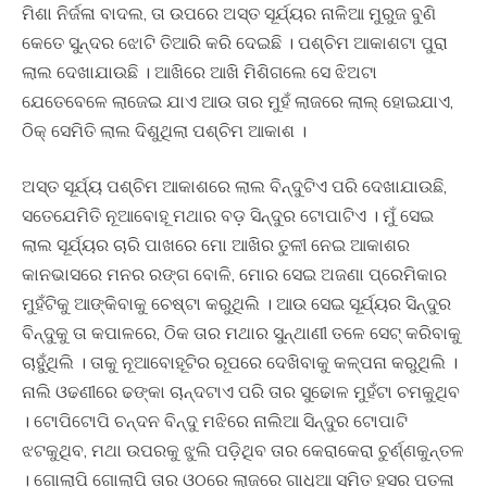
ମିଶା ନିର୍ଜଳା ବାଦଲ, ତା ଉପରେ ଅସ୍ତ ସୂର୍ଯ୍ୟର ନାଳିଆ ମୁରୁଜ ବୁଣି
କେତେ ସୁନ୍ଦର ଝୋଟି ତିଆରି କରି ଦେଇଛି । ପଶ୍ଚିମ ଆକାଶଟା ପୁରା
ଲାଲ ଦେଖାଯାଉଛି । ଆଖିରେ ଆଖି ମିଶିଗଲେ ସେ ଝିଅଟା
ଯେତେବେଳେ ଲାଜେଇ ଯାଏ ଆଉ ତାର ମୁହଁ ଲାଜରେ ଲାଲ୍ ହୋଇଯାଏ,
ଠିକ୍ ସେମିତି ଲାଲ ଦିଶୁଥିଲା ପଶ୍ଚିମ ଆକାଶ ।
ଅସ୍ତ ସୂର୍ଯ୍ୟ ପଶ୍ଚିମ ଆକାଶରେ ଲାଲ ବିନ୍ଦୁଟିଏ ପରି ଦେଖାଯାଉଛି,
ସତେଯେମିତି ନୂଆବୋହୂ ମଥାର ବଡ଼ ସିନ୍ଦୁର ଟୋପାଟିଏ । ମୁଁ ସେଇ
ଲାଲ ସୂର୍ଯ୍ୟର ଚାରି ପାଖରେ ମୋ ଆଖିର ତୁଳୀ ନେଇ ଆକାଶର
କାନଭାସରେ ମନର ରଙ୍ଗ ବୋଳି, ମୋର ସେଇ ଅଜଣା ପ୍ରେମିକାର
ମୁହଁଟିକୁ ଆଙ୍କିବାକୁ ଚେଷ୍ଟା କରୁଥିଲି । ଆଉ ସେଇ ସୂର୍ଯ୍ୟର ସିନ୍ଦୁର
ବିନ୍ଦୁକୁ ତା କପାଳରେ, ଠିକ ତାର ମଥାର ସୁନ୍ଥାଣୀ ତଳେ ସେଟ୍ କରିବାକୁ
ଚାହୁଁଥିଲି । ତାକୁ ନୂଆବୋହୂଟିର ରୂପରେ ଦେଖିବାକୁ କଳ୍ପନା କରୁଥିଲି ।
ନାଲି ଓଢଣୀରେ ଢଙ୍କା ଚାନ୍ଦଟାଏ ପରି ତାର ସୁଢୋଳ ମୁହଁଟା ଚମକୁଥିବ
। ଟୋପିଟୋପି ଚନ୍ଦନ ବିନ୍ଦୁ ମଝିରେ ନାଲିଆ ସିନ୍ଦୁର ଟୋପାଟି
ଝଟକୁଥିବ, ମଥା ଉପରକୁ ଝୁଲି ପଡ଼ିଥିବ ତାର କେରାକେରା ଚୁର୍ଣ୍ଣକୁନ୍ତଳ
। ଗୋଲାପି ଗୋଲାପି ତାର ଓଠରେ ଲାଜରେ ଗାଧୁଆ ସ୍ମିତ ହସର ପତଳା