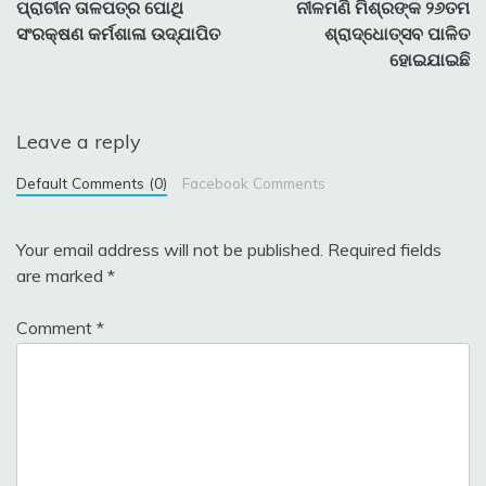
ପ୍ରାଚୀନ ତାଳପତ୍ର ପୋଥି
ନୀଳମଣି ମିଶ୍ରଙ୍କ ୨୬ତମ
ସଂରକ୍ଷଣ କର୍ମଶାଳା ଉଦ୍‌ଯାପିତ
ଶ୍ରାଦ୍ଧୋତ୍ସବ ପାଳିତ
ହୋଇଯାଇଛି
Leave a reply
Default Comments (0)
Facebook Comments
Your email address will not be published.
Required fields
are marked
*
Comment
*