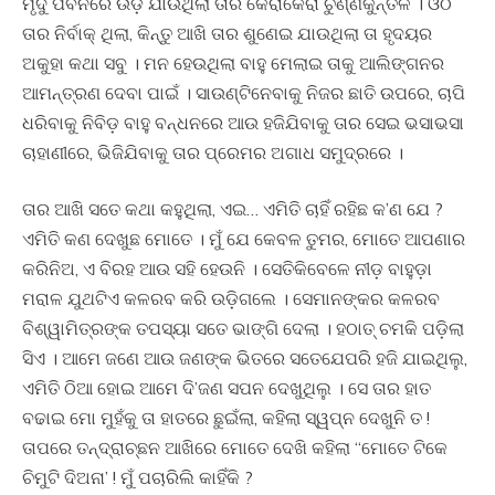
ମୃଦୁ ପବନରେ ଉଡ଼ି ଯାଉଥିଲା ତାର କେରାକେରା ଚୁର୍ଣ୍ଣକୁନ୍ତଳ । ଓଠ
ତାର ନିର୍ବାକ୍ ଥିଲା, କିନ୍ତୁ ଆଖି ତାର ଶୁଣେଇ ଯାଉଥିଲା ତା ହୃଦୟର
ଅକୁହା କଥା ସବୁ । ମନ ହେଉଥିଲା ବାହୁ ମେଲାଇ ତାକୁ ଆଲିଙ୍ଗନର
ଆମନ୍ତ୍ରଣ ଦେବା ପାଇଁ । ସାଉଣ୍ଟିନେବାକୁ ନିଜର ଛାତି ଉପରେ, ଚାପି
ଧରିବାକୁ ନିବିଡ଼ ବାହୁ ବନ୍ଧନରେ ଆଉ ହଜିଯିବାକୁ ତାର ସେଇ ଭସାଭସା
ଚାହାଣୀରେ, ଭିଜିଯିବାକୁ ତାର ପ୍ରେମର ଅଗାଧ ସମୁଦ୍ରରେ ।
ତାର ଆଖି ସତେ କଥା କହୁଥିଲା, ଏଇ… ଏମିତି ଚାହିଁ ରହିଛ କ’ଣ ଯେ ?
ଏମିତି କଣ ଦେଖୁଛ ମୋତେ । ମୁଁ ଯେ କେବଳ ତୁମର, ମୋତେ ଆପଣାର
କରିନିଅ, ଏ ବିରହ ଆଉ ସହି ହେଉନି । ସେତିକିବେଳେ ନୀଡ଼ ବାହୁଡ଼ା
ମରାଳ ଯୁଥଟିଏ କଳରବ କରି ଉଡ଼ିଗଲେ । ସେମାନଙ୍କର କଳରବ
ବିଶ୍ୱାମିତ୍ରଙ୍କ ତପସ୍ୟା ସତେ ଭାଙ୍ଗି ଦେଲା । ହଠାତ୍ ଚମକି ପଡ଼ିଲା
ସିଏ । ଆମେ ଜଣେ ଆଉ ଜଣଙ୍କ ଭିତରେ ସତେଯେପରି ହଜି ଯାଇଥିଲୁ,
ଏମିତି ଠିଆ ହୋଇ ଆମେ ଦି’ଜଣ ସପନ ଦେଖୁଥିଲୁ । ସେ ତାର ହାତ
ବଢାଇ ମୋ ମୁହଁକୁ ତା ହାତରେ ଛୁଇଁଲା, କହିଲା ସ୍ୱପ୍ନ ଦେଖୁନି ତ !
ତାପରେ ତନ୍ଦ୍ରାଚ୍ଛନ ଆଖିରେ ମୋତେ ଦେଖି କହିଲା “ମୋତେ ଟିକେ
ଚିମୁଟି ଦିଅନା’ ! ମୁଁ ପଚାରିଲି କାହିଁକି ?