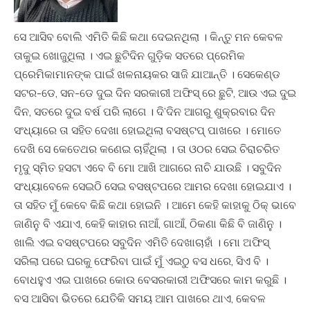
ସେ ଆସିବ ବୋଲି ଏମିତି କିଛି କଥା ଦେଇନଥିଲା । କିନ୍ତୁ ମନ କେବଳ
ତାକୁଇ ଖୋଜୁଥିଲା । ଏଇ ଛୁଟିଦିନ ଗୁଡ଼ିକ ସତରେ ପ୍ରେମିକ
ପ୍ରେମିକାମାନଙ୍କ ପାଇଁ ଖଳନାୟକର ସାଜି ଯାଆନ୍ତି । ସେକେଣ୍ଡ
ସଟର-ଡେ, ସନ-ଡେ ଦୁଇ ଦିନ ସରକାରୀ ଅଫିସ୍ ରେ ଛୁଟି, ଆଉ ଏଇ ଦୁଇ
ଦିନ, ସତରେ ଦୁଇ ବର୍ଷ ପରି ଲାଗେ । ଦି’ଦିନ ଆଗରୁ ଶୁକ୍ରବାର ଦିନ
ସଂଧ୍ୟାରେ ତା ସହିତ ଦେଖା ହୋଇଥିଲା ବସଷ୍ଟପ୍ ପାଖରେ । ମୋତେ
ଦେଖି ସେ କେତେଥର କଣେଇ ଚାହିଁଥିଲା । ତା ଓଠର ସେଇ ଚିରାଚରିତ
ମୃଦୁ ସ୍ମିତ ହସଟା ଏବେ ବି ମୋ ଆଖି ଆଗରେ ନାଚି ଯାଉଛି । ସବୁଦିନ
ସଂଧ୍ୟାବେଳେ ସେଇଠି ସେଇ ବସଷ୍ଟପରେ ଆମର ଦେଖା ହୋଇଯାଏ ।
ତା ସହିତ ମୁଁ କେବେ କିଛି କଥା ହୋଇନି । ଆମେ କେହି କାହାକୁ ଠିକ୍ ଭାବେ
ଜାଣିନୁ ବି ଏଯାଏ, କେହି କାହାର ନାଆଁ, ଗାଆଁ, ଠିକଣା କିଛି ବି ଜାଣିନୁ ।
ଖାଲି ଏଇ ବସଷ୍ଟପରେ ସବୁଦିନ ଏମିତି ଦେଖାଚାହାଁ । ମୋ ଅଫିସ୍
ସରିଲା ପରେ ଘରକୁ ଫେରିବା ପାଇଁ ମୁଁ ଏଇଠୁ ବସ ଧରେ, ସିଏ ବି ।
ବୋଧହୁଏ ଏଇ ପାଖରେ କୋଉ ବେସରକାରୀ ଅଫିସରେ କାମ କରୁଛି ।
ବସ ଆସିବା ଭିତରେ ଯେତିକି ସମୟ ଆମ ପାଖରେ ଥାଏ, କେବଳ