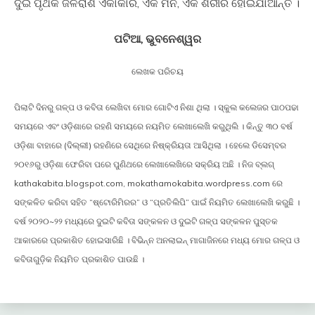
ଦୁଇ ପୃଥକ ଜଳରାଶି ଏକାକାର, ଏକ ମନ, ଏକ ଶରୀର ହୋଇଯାଆନ୍ତି ।
ପଟିଆ, ଭୁବନେଶ୍ୱର
ଲେଖକ ପରିଚୟ
ପିଲାଟି ଦିନରୁ ଗଳ୍ପ ଓ କବିତା ଲେଖିବା ମୋର ଗୋଟିଏ ନିଶା ଥିଲା । ସ୍କୁଲ କଲେଜର ପାଠପଢା
ସମୟରେ ଏବଂ ଓଡ଼ିଶାରେ ରହଣି ସମୟରେ ନୟମିତ ଲେଖାଲେଖି କରୁଥିଲି । କିନ୍ତୁ ୩୦ ବର୍ଷ
ଓଡ଼ିଶା ବାହାରେ (ଦିଲ୍ଲୀ) ରହଣିରେ ସେଥିରେ ନିଷ୍କ୍ରିୟତା ଆସିଥିଲା । ହେଲେ ଡିସେମ୍ବର
୨୦୧୬ରୁ ଓଡ଼ିଶା ଫେରିବା ପରେ ପୁଣିଥରେ ଲେଖାଲେଖିରେ ସକ୍ରିୟ ଅଛି । ନିଜ ବ୍ଲଗ୍
kathakabita.blogspot.com, mokathamokabita.wordpress.com ରେ
ସଙ୍କଳିତ କରିବା ସହିତ “ଷ୍ଟୋରିମିରର” ଓ “ପ୍ରତିଲିପି” ପାଇଁ ନିୟମିତ ଲେଖାଲେଖି କରୁଛି ।
ବର୍ଷ ୨୦୨୦~୨୨ ମଧ୍ୟରେ ଦୁଇଟି କବିତା ସଙ୍କଳନ ଓ ଦୁଇଟି ଗଳ୍ପ ସଙ୍କଳନ ପୁସ୍ତକ
ଆକାରରେ ପ୍ରକାଶିତ ହୋଇସାରିଛି । ବିଭିନ୍ନ ଅନଲାଇନ୍ ମାଗାଜିନରେ ମଧ୍ୟ ମୋର ଗଳ୍ପ ଓ
କବିତାଗୁଡ଼ିକ ନିୟମିତ ପ୍ରକାଶିତ ପାଉଛି ।