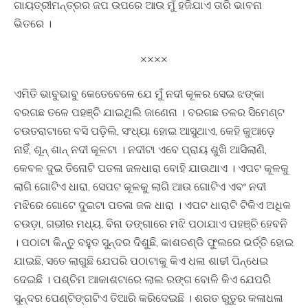
ଗାୟତ୍ରୀମନ୍ତ୍ରର ଜପ ଉପରେ ଆଉ ମୁଁ ହଜିଯାଏ ତାରି ଭାବନା
ଭିତରେ ।
××××
ଏମିତି ଭାବୁଭାବୁ କେତେବେଳେ ଯେ ମୁଁ ନଦୀ କୂଳର ସେଇ ଝଙ୍କା
ବରଗଛ ତଳେ ପହଞ୍ଚି ଯାଇଥିଲି ଜାଣେନା । ବରଗଛ ତଳର ସିମେଣ୍ଟ
ଚଉତରାଟାରେ ବସି ପଡ଼ିଲି, ସଂଧ୍ୟା ହୋଇ ଆସୁଥାଏ, କେହି କୁଆଡ଼େ
ନାହିଁ, ଶୂନ୍ ଶାନ୍ ନଦୀ କୂଳଟା । ନଦୀଟା ଏବେ ପ୍ରାୟ ଶୁଖି ଆସିଲାଣି,
କେବଳ ଦୁଇ ତିନୋଟି ପତଳା ଜଳଧାରା ବୋହି ଯାଉଥାଏ । ଏପଟ କୂଳକୁ
ଲାଗି ଗୋଟିଏ ଧାରା, ସେପଟ କୂଳକୁ ଲାଗି ଆଉ ଗୋଟିଏ ଏବଂ ନଦୀ
ମଝିରେ ଗୋଟେ ଦୁଇଟା ପତଳା ଜଳ ଧାରା । ଏପଟ ଧାରାଟି ଟିକିଏ ଅଧିକ
ଚଉଡ଼ା, ଗଭୀର ମଧ୍ୟ, ବିନା ଡଙ୍ଗାରେ ମଝି ପଠାଯାଏ ପହଞ୍ଚି ହେବନି
। ପଠାଟା କିନ୍ତୁ ବହୁତ ସୁନ୍ଦର ଦିଶୁଛି, କାଶତଣ୍ଡି ଫୁଲରେ ଭର୍ତ୍ତି ହୋଇ
ଯାଇଛି, ସତେ ଲାଗୁଛି ଯେପରି ପଠାଟାକୁ କିଏ ଧଳା ଶାଢୀ ପିନ୍ଧେଇ
ଦେଇଛି । ପଶ୍ଚିମ ଆକାଶଟାରେ ଲାଲ ରଙ୍ଗ ବୋଳି କିଏ ଯେପରି
ସୁନ୍ଦର ପେଣ୍ଟିଙ୍ଗଟିଏ ତିଆରି କରିଦେଇଛି । ଶରତ ରୁତୁର କଳାଧଳା