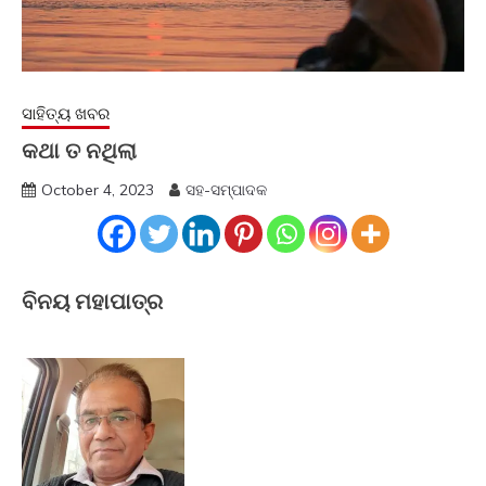
ସାହିତ୍ୟ ଖବର
କଥା ତ ନଥିଲା
October 4, 2023
ସହ-ସମ୍ପାଦକ
ବିନୟ ମହାପାତ୍ର