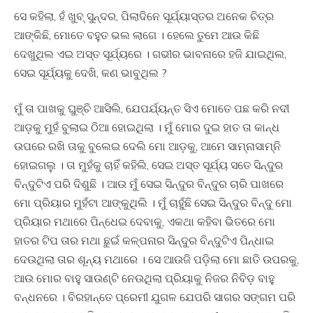
ସେ କହିଲା, ହଁ ଖୁବ୍ ସୁନ୍ଦର, ପିଲାଦିନେ ସୂର୍ଯ୍ୟାସ୍ତର ଅନେକ ଚିତ୍ର
ଆଙ୍କିଛି, ମୋତେ ବହୁତ ଭଲ ଲାଗେ । ହେଲେ ତୁମେ ଆଉ କିଛି
ଦେଖୁଥିଲ ଏଇ ଅସ୍ତ ସୂର୍ଯ୍ୟରେ । ଗଭୀର ଭାବନାରେ ହଜି ଯାଇଥିଲ,
ସେଇ ସୂର୍ଯ୍ୟକୁ ଦେଖି, କଣ ଭାବୁଥିଲ ?
ମୁଁ ତା ପାଖକୁ ଘୁଞ୍ଚି ଆସିଲି, ଯେପର୍ଯ୍ୟନ୍ତ ସିଏ ମୋତେ ପଛ କରି ନଦୀ
ଆଡ଼କୁ ମୁହଁ ବୁଲାଇ ଠିଆ ହୋଇଥିଲା । ମୁଁ ମୋର ଦୁଇ ହାତ ତା କାନ୍ଧ
ଉପରେ ରଖି ତାକୁ ବୁଲେଇ ଦେଲି ମୋ ଆଡ଼କୁ, ଆମେ ସାମ୍ନାସାମ୍ନି
ହୋଇଗଲୁ । ତା ମୁହଁକୁ ଚାହିଁ କହିଲି, ସେଇ ଅସ୍ତ ସୂର୍ଯ୍ୟ ସତେ ସିନ୍ଦୁର
ବିନ୍ଦୁଟିଏ ପରି ଦିଶୁଛି । ଆଉ ମୁଁ ସେଇ ସିନ୍ଦୁର ବିନ୍ଦୁର ଚାରି ପାଖରେ
ମୋ ପ୍ରିୟାର ମୁହଁଟା ଆଙ୍କୁଥିଲି । ମୁଁ ଚାହୁଁଛି ସେଇ ସିନ୍ଦୁର ବିନ୍ଦୁ ମୋ
ପ୍ରିୟାର ମଥାରେ ପିନ୍ଧେଇ ଦେବାକୁ, ଏକଥା କହିବା ଭିତରେ ମୋ
ହାତର ଟିପ ତାର ମଥା ଛୁଇଁ କଳ୍ପନାର ସିନ୍ଦୁର ବିନ୍ଦୁଟିଏ ପିନ୍ଧାଇ
ଦେଉଥିଲା ତାର ଶୂନ୍ୟ ମଥାରେ । ସେ ଆଉଜି ପଡ଼ିଲା ମୋ ଛାତି ଉପରକୁ,
ଆଉ ମୋର ବାହୁ ସାଉଣ୍ଟି ନେଉଥିଲା ପ୍ରିୟାକୁ ନିଜର ନିବିଡ଼ ବାହୁ
ବନ୍ଧନରେ । ବିରହାନ୍ତେ ପ୍ରେମୀ ଯୁଗଳ ଯେପରି ସାଗର ସଙ୍ଗମ ପରି