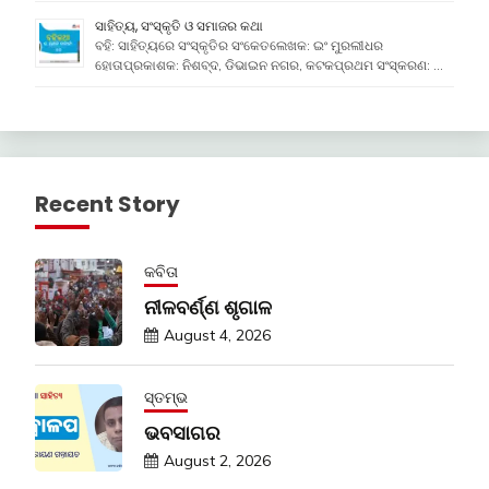
ସାହିତ୍ୟ, ସଂସ୍କୃତି ଓ ସମାଜର କଥା
ବହି: ସାହିତ୍ୟରେ ସଂସ୍କୃତିର ସଂକେତଲେଖକ: ଇଂ ମୁରଲୀଧର
ହୋତାପ୍ରକାଶକ: ନିଶବ୍ଦ, ଡିଭାଇନ ନଗର, କଟକପ୍ରଥମ ସଂସ୍କରଣ: …
Recent Story
କବିତା
ନୀଳବର୍ଣ୍ଣ ଶୃଗାଳ
August 4, 2026
ସ୍ତମ୍ଭ
ଭବସାଗର
August 2, 2026