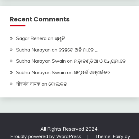
Recent Comments
Sagar Behera
on
ସ୍ମୃତି
Subha Narayan
on
ଦେହଟେ ଅଛି ମାନେ …
Subha Narayan Swain
on
ମଡ଼ାଚଣ୍ଡିଆ ଓ ଅନ୍ୟମାନେ
Subha Narayan Swain
on
ସମ୍ପର୍କ ସମ୍ପର୍କରେ
नीरजंन नायक
on
ବୋଲକରା
All Rights Reserved 2024.
Proudly powered by WordPress
|
Theme: Fairy by