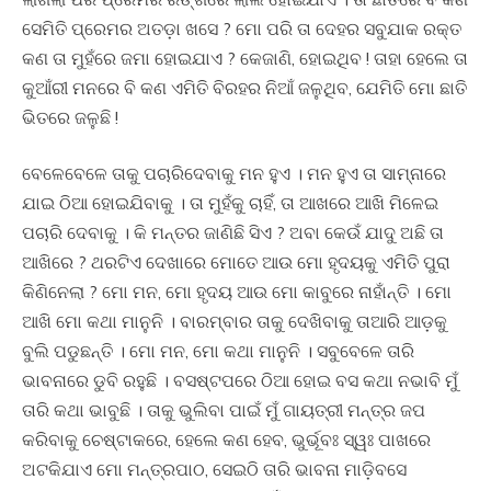
ସେମିତି ପ୍ରେମର ଅତଡ଼ା ଖସେ ? ମୋ ପରି ତା ଦେହର ସବୁଯାକ ରକ୍ତ
କଣ ତା ମୁହଁରେ ଜମା ହୋଇଯାଏ ? କେଜାଣି, ହୋଇଥିବ ! ତାହା ହେଲେ ତା
କୁଆଁରୀ ମନରେ ବି କଣ ଏମିତି ବିରହର ନିଆଁ ଜଳୁଥିବ, ଯେମିତି ମୋ ଛାତି
ଭିତରେ ଜଳୁଛି !
ବେଳେବେଳେ ତାକୁ ପଚାରିଦେବାକୁ ମନ ହୁଏ । ମନ ହୁଏ ତା ସାମ୍ନାରେ
ଯାଇ ଠିଆ ହୋଇଯିବାକୁ । ତା ମୁହଁକୁ ଚାହିଁ, ତା ଆଖରେ ଆଖି ମିଳେଇ
ପଚାରି ଦେବାକୁ । କି ମନ୍ତର ଜାଣିଛି ସିଏ ? ଅବା କେଉଁ ଯାଦୁ ଅଛି ତା
ଆଖିରେ ? ଥରଟିଏ ଦେଖାରେ ମୋତେ ଆଉ ମୋ ହୃଦୟକୁ ଏମିତି ପୁରା
କିଣିନେଲା ? ମୋ ମନ, ମୋ ହୃଦୟ ଆଉ ମୋ କାବୁରେ ନାହାଁନ୍ତି । ମୋ
ଆଖି ମୋ କଥା ମାନୁନି । ବାରମ୍ବାର ତାକୁ ଦେଖିବାକୁ ତାଆରି ଆଡ଼କୁ
ବୁଲି ପଡୁଛନ୍ତି । ମୋ ମନ, ମୋ କଥା ମାନୁନି । ସବୁବେଳେ ତାରି
ଭାବନାରେ ଡୁବି ରହୁଛି । ବସଷ୍ଟପରେ ଠିଆ ହୋଇ ବସ କଥା ନଭାବି ମୁଁ
ତାରି କଥା ଭାବୁଛି । ତାକୁ ଭୁଲିବା ପାଇଁ ମୁଁ ଗାୟତ୍ରୀ ମନ୍ତ୍ର ଜପ
କରିବାକୁ ଚେଷ୍ଟାକରେ, ହେଲେ କଣ ହେବ, ଭୁର୍ଭୂବଃ ସ୍ୱଃ ପାଖରେ
ଅଟକିଯାଏ ମୋ ମନ୍ତ୍ରପାଠ, ସେଇଠି ତାରି ଭାବନା ମାଡ଼ିବସେ