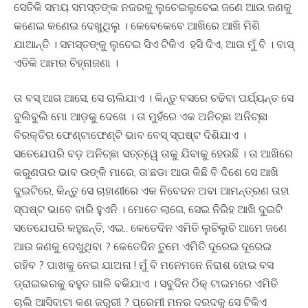
ସେତିକି ସମୟ ସମସ୍ତଙ୍କ ନଜରକୁ ଲୁଚେଇଲୁଚେଇ ଜଣେ ଆଉ ଜଣକୁ
କଣେଇ କଣେଇ ଦେଖୁଥିଲୁ । କେବେକେବେ ଆଖିରେ ଆଖି ମିଶି
ଯାଆନ୍ତି । ସମସ୍ତଙ୍କୁ ଲୁଚେଇ ସିଏ ଟିକିଏ ହସି ଦିଏ, ଆଉ ମୁଁ ବି । ବାସ୍
ଏତିକି ଆମର ଚିହ୍ନାଜଣା ।
ତା ବସ୍ ଆଗ ଆସେ, ସେ ଚାଲିଯାଏ । କିନ୍ତୁ ବସରେ ଚଢିବା ପର୍ଯ୍ୟନ୍ତ ସେ
ବୁଲିବୁଲି ମୋ ଆଡ଼କୁ ଦେଖେ । ତା ମୁହଁରେ ଏକ ଅନିଚ୍ଛା ଅନିଚ୍ଛା
ବିରକ୍ତିର ଫେଣ୍ଟାଫେଣ୍ଟି ଭାବ ବେସ୍ ସ୍ପଷ୍ଟ ଦିଶିଯାଏ ।
ସତେଯେପରି ବଡ଼ ଅନିଚ୍ଛା ସତ୍ତ୍ୱେ ତାକୁ ଯିବାକୁ ହେଉଛି । ତା ଆଖିରେ
କରୁଣତାର ଭାବ ଉଙ୍କି ମାରେ, ତା’ଛଡା ଆଉ କିଛି ବି ଦିଶେ ସେ ଆଖି
ଦୁଇଟିରେ, କିନ୍ତୁ ସେ ଚାହାଣୀରେ ଏକ ନିବେଦନ ଅବା ଆମନ୍ତ୍ରଣ ତାହା
ସ୍ପଷ୍ଟ ଭାବେ ବାରି ହୁଏନି । ମୋତେ ଲାଗେ, ସେଇ ନିରିହ ଆଖି ଦୁଇଟି
ସତେଯେପରି କହୁଛନ୍ତି, ଏଇ.. କେତେଦିନ ଏମିତି ଲୁଚିଲୁଚି ଆମେ ଜଣେ
ଆଉ ଜଣକୁ ଦେଖୁଥିବା ? କେତେଦିନ ତୁମେ ଏମିତି ଦୂରେଇ ଦୂରେଇ
ରହିବ ? ପାଖକୁ ନେଇ ଯାଅନା ! ମୁଁ ବି ମନେମନେ ନିରାଶ ହୋଇ ବସ
ଡ୍ରାଇଭରକୁ ବହୁତ ଗାଳି ବକିଯାଏ । ସବୁଦିନ ଠିକ୍ ଟାଇମରେ ଏମିତି
ଚାଲି ଆସିବାଟା କଣ ଜରୁରୀ ? ପ୍ରେମୀ ମନର ଦରଦକୁ ସେ ଟିକିଏ