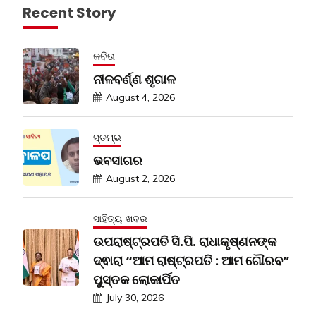
Recent Story
କବିତା
ନୀଳବର୍ଣ୍ଣ ଶୃଗାଳ
August 4, 2026
ସ୍ତମ୍ଭ
ଭବସାଗର
August 2, 2026
ସାହିତ୍ୟ ଖବର
ଉପରାଷ୍ଟ୍ରପତି ସି.ପି. ରାଧାକୃଷ୍ଣନଙ୍କ
ଦ୍ଵାରା “ଆମ ରାଷ୍ଟ୍ରପତି : ଆମ ଗୌରବ”
ପୁସ୍ତକ ଲୋକାର୍ପିତ
July 30, 2026