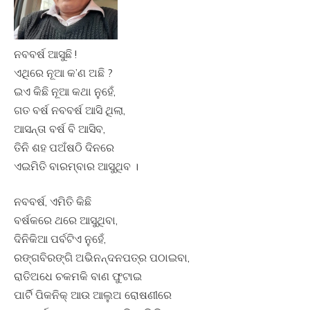
ନବବର୍ଷ ଆସୁଛି !
ଏଥିରେ ନୂଆ କ’ଣ ଅଛି ?
ଇଏ କିଛି ନୂଆ କଥା ନୁହେଁ,
ଗତ ବର୍ଷ ନବବର୍ଷ ଆସି ଥିଲା,
ଆସନ୍ତା ବର୍ଷ ବି ଆସିବ,
ତିନି ଶହ ପଅଁଷଠି ଦିନରେ
ଏଇମିତି ବାରମ୍ବାର ଆସୁଥିବ ।
ନବବର୍ଷ, ଏମିତି କିଛି
ବର୍ଷକରେ ଥରେ ଆସୁଥିବା,
ଦିନିକିଆ ପର୍ବଟିଏ ନୁହେଁ,
ରଙ୍ଗବିରଙ୍ଗି ଅଭିନନ୍ଦନପତ୍ର ପଠାଇବା,
ରାତିଅଧେ ଚକମକି ବାଣ ଫୁଟାଇ
ପାର୍ଟି ପିକନିକ୍ ଆଉ ଆଲୁଅ ରୋଷଣୀରେ