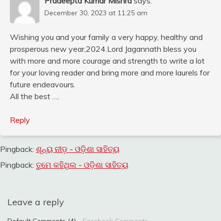
Pradeepta Kumar Mishra
says:
December 30, 2023 at 11:25 am
Wishing you and your family a very happy, healthy and
prosperous new year,2024.Lord Jagannath bless you
with more and more courage and strength to write a lot
for your loving reader and bring more and more laurels for
future endeavours.
All the best ….
Reply
Pingback:
ଶୂନ୍ୟ ନୀଡ଼ - ଓଡ଼ିଶା ସାହିତ୍ୟ
Pingback:
ତୁମେ କହିଥିଲ - ଓଡ଼ିଶା ସାହିତ୍ୟ
Leave a reply
Default Comments (4)
Facebook Comments