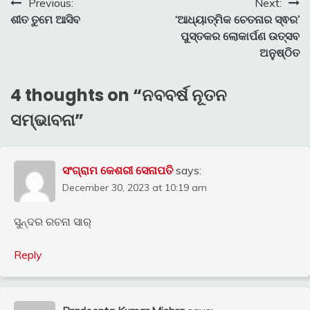
Post
Previous:
Next:
ଶୀତ ତୁମେ ଆସିବ
‘ଆଧ୍ୟାତ୍ମିକ ଚେତନାର ସ୍ଵର’
navigation
ପୁସ୍ତକର ଲୋକାର୍ପଣ ଉତ୍ସବ
ଅନୁଷ୍ଠିତ
4 thoughts on “
ନବବର୍ଷ ନୂତନ
ସମ୍ଭାବନା
”
ସଂଗ୍ରାମ କେଶରୀ ସେନାପତି
says:
December 30, 2023 at 10:19 am
ସୁନ୍ଦର ରଚନା ସାର୍
Reply