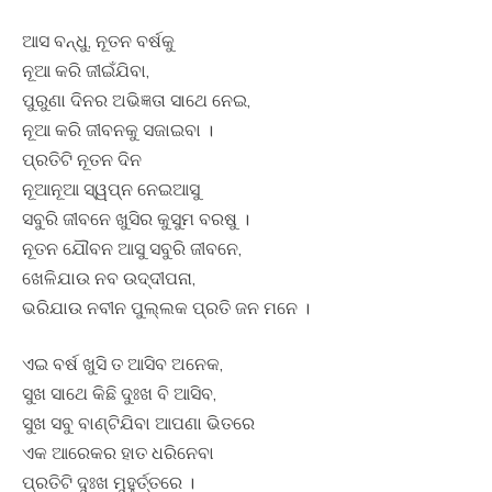
ଆସ ବନ୍ଧୁ, ନୂତନ ବର୍ଷକୁ
ନୂଆ କରି ଜୀଇଁଯିବା,
ପୁରୁଣା ଦିନର ଅଭିଜ୍ଞତା ସାଥେ ନେଇ,
ନୂଆ କରି ଜୀବନକୁ ସଜାଇବା ।
ପ୍ରତିଟି ନୂତନ ଦିନ
ନୂଆନୂଆ ସ୍ୱପ୍ନ ନେଇଆସୁ
ସବୁରି ଜୀବନେ ଖୁସିର କୁସୁମ ବରଷୁ ।
ନୂତନ ଯୌବନ ଆସୁ ସବୁରି ଜୀବନେ,
ଖେଳିଯାଉ ନବ ଉଦ୍ଦୀପନା,
ଭରିଯାଉ ନବୀନ ପୁଲ୍ଲକ ପ୍ରତି ଜନ ମନେ ।
ଏଇ ବର୍ଷ ଖୁସି ତ ଆସିବ ଅନେକ,
ସୁଖ ସାଥେ କିଛି ଦୁଃଖ ବି ଆସିବ,
ସୁଖ ସବୁ ବାଣ୍ଟିଯିବା ଆପଣା ଭିତରେ
ଏକ ଆରେକର ହାତ ଧରିନେବା
ପ୍ରତିଟି ଦୁଃଖ ମୁହୁର୍ତ୍ତରେ ।