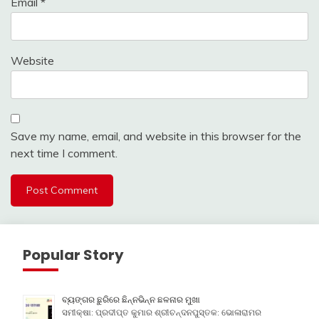
Email
*
Website
Save my name, email, and website in this browser for the
next time I comment.
Popular Story
ବ୍ୟଙ୍ଗର ଛୁରିରେ ଛିନ୍ନଭିନ୍ନ ଛଳନାର ମୁଖା
ସମୀକ୍ଷା: ପ୍ରଦୀପ୍ତ କୁମାର ଶ୍ରୀଚନ୍ଦନପୁସ୍ତକ: ଭୋଳାରାମର