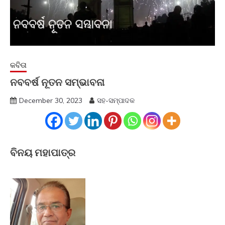
କବିତା
ନବବର୍ଷ ନୂତନ ସମ୍ଭାବନା
December 30, 2023
ସହ-ସମ୍ପାଦକ
ବିନୟ ମହାପାତ୍ର