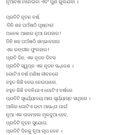
ନୂଆବର୍ଷ ମନେଇବା ଏବଂ ପୁଣି ଭୁଲିଯିବା ।
ପ୍ରତିଟି ନୂତନ ବର୍ଷ,
‘ତିନି ଶହ ପଅଁଷଠି ପୃଷ୍ଟାର’
ଅନେକ ଆଶାର ନୂଆ ଉପହାର !
ତିନି ଶହ ପଅଁଷଠି ସମ୍ଭାବନାର
ଏକ ରଙ୍ଗୀନ ଫୁଲହାର !
ପ୍ରତି ଦିନ, ଏକ ନୂତନ ଦିବସ
ପ୍ରତିଟି ସ୍ୱପ୍ନ ଏକ ନୂତନ ସନ୍ଦେଶ ।
ଗୋଟିଏ ବର୍ଷ ମଣିଷ ଜୀବନରେ
ବହୁତ କିଛି ଦେଇ ନେଇପାରେ,
ବହୁତ କିଛି ବଦଳିଯାଏ ଗୋଟିଏ ବର୍ଷରେ
ପ୍ରତିଟି ସୂର୍ଯ୍ୟୋଦୟ ଆଉ ସୂର୍ଯ୍ୟାସ୍ତ ସାଥିରେ ।
ଆଜିର ଗୋଟିଏ ଇଟା ଆସନ୍ତା ପାଇଁ
ନୂଆ ଏକ ତାଜମହଲ ମୂଳଦୁଆ ହେବ,
ପ୍ରତିଟି ନୂତନ ସୁଯୋଗ,
ପ୍ରତିଟି ଦିନକୁ ନୂଆ ରୂପ ଦେବ ।