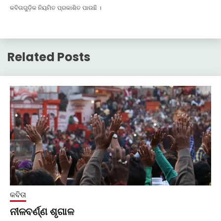
କବିତାଗୁଡ଼ିକ ନିୟମିତ ପ୍ରକାଶିତ ପାଉଛି ।
Related Posts
କବିତା
ନୀଳବର୍ଣ୍ଣ ଶୃଗାଳ