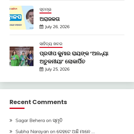
ସ୍ତମ୍ଭ
ଅରାଜକତା
July 26, 2026
ସାହିତ୍ୟ ଖବର
ପ୍ରଦୀପ କୁମାର ରାୟଙ୍କ ‘ଅନନ୍ୟା
ଅତୁଳନୀୟା’ ଲୋକାର୍ପିତ
July 25, 2026
Recent Comments
Sagar Behera
on
ସ୍ମୃତି
Subha Narayan
on
ଦେହଟେ ଅଛି ମାନେ …