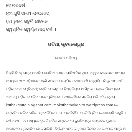
ହେ ନବବର୍ଷ,
ନୂଆଖୁସି ସାଥେ ନେଇଆସ,
ହୁଅ ତୁମେ ସବୁରି ଜୀବନେ,
ସ୍ୱପ୍ନିଳ ସ୍ୱର୍ଣ୍ଣମୟ ବର୍ଷ ।
ପଟିଆ, ଭୁବନେଶ୍ୱର
ଲେଖକ ପରିଚୟ
ପିଲାଟି ଦିନରୁ ଗଳ୍ପ ଓ କବିତା ଲେଖିବା ମୋର ଗୋଟିଏ ନିଶା ଥିଲା । ସ୍କୁଲ କଲେଜର ପାଠପଢା
ସମୟରେ ଏବଂ ଓଡ଼ିଶାରେ ରହଣି ସମୟରେ ନୟମିତ ଲେଖାଲେଖି କରୁଥିଲି । କିନ୍ତୁ ୩୦ ବର୍ଷ
ଓଡ଼ିଶା ବାହାରେ (ଦିଲ୍ଲୀ) ରହଣିରେ ସେଥିରେ ନିଷ୍କ୍ରିୟତା ଆସିଥିଲା । ହେଲେ ଡିସେମ୍ବର
୨୦୧୬ରୁ ଓଡ଼ିଶା ଫେରିବା ପରେ ପୁଣିଥରେ ଲେଖାଲେଖିରେ ସକ୍ରିୟ ଅଛି । ନିଜ ବ୍ଲଗ୍
kathakabita.blogspot.com, mokathamokabita.wordpress.com ରେ
ସଙ୍କଳିତ କରିବା ସହିତ “ଷ୍ଟୋରିମିରର” ଓ “ପ୍ରତିଲିପି” ପାଇଁ ନିୟମିତ ଲେଖାଲେଖି କରୁଛି ।
ବର୍ଷ ୨୦୨୦~୨୨ ମଧ୍ୟରେ ଦୁଇଟି କବିତା ସଙ୍କଳନ ଓ ଦୁଇଟି ଗଳ୍ପ ସଙ୍କଳନ ପୁସ୍ତକ
ଆକାରରେ ପ୍ରକାଶିତ ହୋଇସାରିଛି । ବିଭିନ୍ନ ଅନଲାଇନ୍ ମାଗାଜିନରେ ମଧ୍ୟ ମୋର ଗଳ୍ପ ଓ