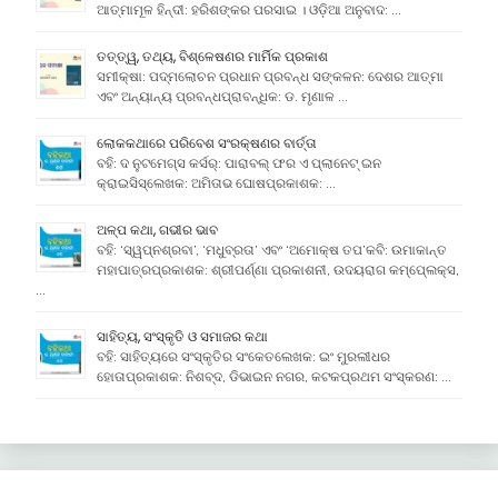
ଆତ୍ମାମୂଳ ହିନ୍ଦୀ: ହରିଶଙ୍କର ପରସାଇ । ଓଡ଼ିଆ ଅନୁବାଦ: …
ତତ୍ତ୍ୱ, ତଥ୍ୟ, ବିଶ୍ଳେଷଣର ମାର୍ମିକ ପ୍ରକାଶ
ସମୀକ୍ଷା: ପଦ୍ମଲୋଚନ ପ୍ରଧାନ ପ୍ରବନ୍ଧ ସଙ୍କଳନ: ଦେଶର ଆତ୍ମା
ଏବଂ ଅନ୍ୟାନ୍ୟ ପ୍ରବନ୍ଧପ୍ରାବନ୍ଧିକ: ଡ. ମୃଣାଳ …
ଲୋକକଥାରେ ପରିବେଶ ସଂରକ୍ଷଣର ବାର୍ତ୍ତା
ବହି: ଦ ନୁଟମେଗ୍ସ କର୍ସର୍: ପାରାବଲ୍ ଫର ଏ ପ୍ଲାନେଟ୍ ଇନ
କ୍ରାଇସିସ୍ଲେଖକ: ଅମିତାଭ ଘୋଷପ୍ରକାଶକ: …
ଅଳ୍ପ କଥା, ଗଭୀର ଭାବ
ବହି: ‘ସ୍ୱପ୍ନଶ୍ରବା’, ‘ମଧୁବ୍ରତା’ ଏବଂ ‘ଅମୋକ୍ଷ ତପ’କବି: ଉମାକାନ୍ତ
ମହାପାତ୍ରପ୍ରକାଶକ: ଶ୍ରୀପର୍ଣ୍ଣା ପ୍ରକାଶନୀ, ଉଦୟରାଗ କମ୍ପେ୍ଲକ୍ସ,
…
ସାହିତ୍ୟ, ସଂସ୍କୃତି ଓ ସମାଜର କଥା
ବହି: ସାହିତ୍ୟରେ ସଂସ୍କୃତିର ସଂକେତଲେଖକ: ଇଂ ମୁରଲୀଧର
ହୋତାପ୍ରକାଶକ: ନିଶବ୍ଦ, ଡିଭାଇନ ନଗର, କଟକପ୍ରଥମ ସଂସ୍କରଣ: …