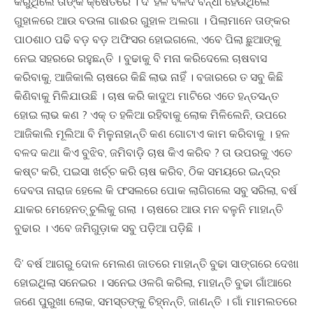
କରୁଥିଲେ ତାଙ୍କ କ୍ଷେତରେ । ଦି’ ହଳ ବଳଦ ବନ୍ଧା ହେଉଥିଲେ
ଗୁହାଳରେ ଆଉ ବଉଳା ଗାଈର ଗୁହାଳ ଅଲଗା । ପିଲାମାନେ ତାଙ୍କର
ପାଠଶାଠ ପଢି ବଡ଼ ବଡ଼ ଅଫିସର ହୋଇଗଲେ, ଏବେ ପିଲା ଛୁଆଙ୍କୁ
ନେଇ ସହରରେ ରହୁଛନ୍ତି । ବୁଢାକୁ ବି ମନା କରିଦେଲେ ଚାଷବାସ
କରିବାକୁ, ଆଜିକାଲି ଚାଷରେ କିଛି ଲାଭ ନାହିଁ । ବଜାରରେ ତ ସବୁ କିଛି
କିଣିବାକୁ ମିଳିଯାଉଛି । ଚାଷ କରି କାଦୁଅ ମାଟିରେ ଏତେ ହନ୍ତସନ୍ତ
ହୋଇ ଲାଭ କଣ ? ଏକ୍ ତ ହଳିଆ ରହିବାକୁ ଲୋକ ମିଳିଲେନି, ଉପରେ
ଆଜିକାଲି ମୂଲିଆ ବି ମିଳୁନାହାନ୍ତି କଣ ଗୋଟାଏ କାମ କରିବାକୁ । ହଳ
ବଳଦ କଥା କିଏ ବୁଝିବ, ଜମିବାଡ଼ି ଚାଷ କିଏ କରିବ ? ତା ଉପରକୁ ଏତେ
କଷ୍ଟ କରି, ପଇସା ଖର୍ଚ୍ଚ କରି ଚାଷ କରିବ, ଠିକ ସମୟରେ ଇନ୍ଦ୍ର
ଦେବତା ନାରାଜ ହେଲେ କି ଫସଲରେ ପୋକ ଲାଗିଗଲେ ସବୁ ସରିଲା, ବର୍ଷ
ଯାକର ମେହେନତ୍ ଚୁଲିକୁ ଗଲା । ଚାଷରେ ଆଉ ମନ ବଳୁନି ମାହାନ୍ତି
ବୁଢାର । ଏବେ ଜମିଗୁଡ଼ାକ ସବୁ ପଡ଼ିଆ ପଡ଼ିଛି ।
ଦି’ ବର୍ଷ ଆଗରୁ ଦୋଳ ମେଲଣ ଜାତରେ ମାହାନ୍ତି ବୁଢା ସାଙ୍ଗରେ ଦେଖା
ହୋଇଥିଲା ସନେଇର । ସନେଇ ଓଳଗି କରିଲା, ମାହାନ୍ତି ବୁଢା ଗାଁଆରେ
ଜଣେ ପୁରୁଖା ଲୋକ, ସମସ୍ତଙ୍କୁ ଚିହ୍ନନ୍ତି, ଜାଣନ୍ତି । ଗାଁ ମାମଲତରେ