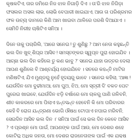
କୃଷକଟିଏ, ତାର ଜମିରେ ନିଜ ଝାଳ ନିଗାଡ଼ି ଦିଏ । ତା’ରି ଝାଳ ନିଗିଡ଼ା
ଫସଲର ଅସଲ ଲାଭ, ଲୋଭି ବେପାରୀ ଖାଇଯାଏ, ଆଉ ତା ପରିଶ୍ରମର
ଫଳ ଉଚ୍ଚା ଦାମରେ କିଣି ଆମ ଖାଇବା ଥାଳିରେ ପରଶି ଦିଆଯାଏ ।
ସେମିତି ନିରୀହ ଚାଷିଟିଏ ସନିଆ ।
ଦିନେ ତାକୁ ପଚାରିଲି, ‘ଆରେ ସନେଇ ! ତୁ ଶୁଣିଛୁ ? ଆମ ନେତା କହୁଛନ୍ତି
ଭଲ ଦିନ ଖୁବ୍ ଶିଘ୍ର ଆସିବ ! ସମସ୍ତଙ୍କର ସ୍ୱପ୍ନ ପୁରା ହୋଇଯିବ ।
ଆଚ୍ଛା ଭଲ ଦିନ କହିଲେ ତୁ କଣ ଭାବୁ ?’ ସନେଇ ଯାହା ଉତ୍ତର ଦେଲା
ଆପଣ ଶୁଣିଲେ ବି ଆଶ୍ଚର୍ଯ୍ୟ ହୋଇଯିବେ । ସତରେ କହନ୍ତି ମାଟିର
ମଣିଷଟିଏ, ଯିଏ ମୁଣ୍ଡରୁ ନୁହେଁ ହୃଦୟରୁ ଭାବେ । ସନେଇ କହିଲା, ‘ଆଜ୍ଞା !
ଯେଉଁଦିନ ମୋ ବୁଢୀମାଆ, ମୋ ପୁଅ, ଝିଅ, ମୋ ସ୍ତ୍ରୀ ଦି’ ବକତ ପେଟ
ପୁରେଇ ଖାଇବେ, ଯେଉଁଦିନ ଝଡ଼ି ବର୍ଷାରେ ମୋ ଚାଳରୁ ପାଣି ଗଳିବନି,
ଶୀତ କାକରରେ ମୋ ପିଲାଏ ହନ୍ତସନ୍ତ ହେବେନି କି ମୋ ପରିବାରର
କେହି ବି ରୋଗ ଯନ୍ତ୍ରଣା ଭୋଗି ଔଷଧ ଟୋପାଏ ନପାଇ ମରିବନି,
ସେଇଦିନ ଆସିବ ଭଲ ଦିନ ।‘ ସନିଆ ପାଇଁ ସେ ଭଲ ଦିନ କେବେ ଆସିବ
? ଏ ପ୍ରଶ୍ନ ମୋ ପାଇଁ, ଆପଣଙ୍କ ପାଇଁ ଆଉ, ମୋ ଦେଶର ଶହେ
କୋଟିରୁ ଅଧିକ ଜନତା, ମୋ ଦେଶର ରାଜନେତାଙ୍କ ପାଇଁ ଏକ ଯକ୍ଷ