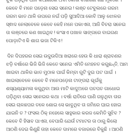
କେବେ ବି ମନେ ପଡ଼େନା ସେଇ ସନେଇ ! ଲଞ୍ଚ ଟେବୁଲରେ ଗରମ
ଗରମ ଭାତ ଥାଳି ଉପରେ ନଇଁ ପଡ଼ି ସୁଆଦିଆ କୋବି ଆଳୁ ଝୋଳର
ସ୍ଵାଦ ନେଲାବେଳେ କେବେ କେହି ମନେ ପକାଏନା, ଆଜି ବିଚରା ସନେଇ
ତା ଲଞ୍ଚରେ କଣ ଖାଇଥିବ ! କଂସାଏ ପଖାଳ ସାଙ୍ଗରେ ବାଇଗଣ
ପୋଡ଼ାଟିଏ କି ଶାଗ ଭଜା ଟିକିଏ !
ଦିନ ଦିପହରର ସେଇ ଉଦୁଉଦିଆ ଖରାରେ ହେଉ କି ଧାରା ଶ୍ରାବଣର
ଝଡ଼ି ବର୍ଷାରେ ଭିଜି ଭିଜି କେତେ ସନେଇ ଏମିତି ମେହନତ କରୁଛନ୍ତି, ଆମ
ଖାଇବା ଥାଳିର ଭାତ ମୁଠାକ ପାଇଁ କିମ୍ବା ରୁଟି ଦୁଇ ପଟ ପାଇଁ ।
ଖାଇଲାବେଳେ କେବେ ବି ମନେପଡ଼େନା ଟାଙ୍ଗରା ଭୂଇଁକୁ
ଶସ୍ୟଶ୍ୟାମଳା କରୁଥିବା ଆଉ ମାଟି କାଦୁଅରେ ପଚପଚ ଗାଧୋଇ
ପଡ଼ିଥିବା ସେଇ ସନେଇର କଥା । ବର୍ଷା ରାତିରେ ପାଣି ଗଳୁଥିବା ତାର
ସେଇ ଚାଳଛପର ତଳେ ଶୋଇ ସେ ଭାବୁଥିବ ତା ଜମିରେ ଘାଇ ହୋଇ
ଯାଇନି ତ ? ଫସଲ ଠିକ୍ ନହେଲେ ସାହୁକାର କରଜ କେମିତି ସୁଝିବ ?
କେବେ ବି ହିସାବ ପାଏନା, ବେପାରି ଯେଉଁ ଟମାଟର ତା ଠାରୁ କିଲୋ
ଆଠଣି ଦେଇ କିଣୁଛି ତାହା କେତେ ଦାମରେ ବଜାରରେ ବିକୁଛି । ଆଠଣି