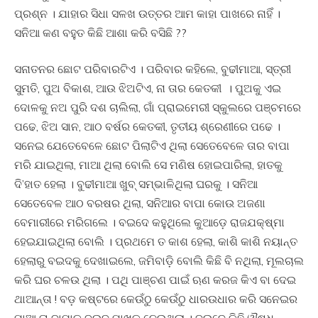
ପ୍ରଶ୍ନ । ଯାହାର ସିଧା ସଳଖ ଉତ୍ତର ଆମ କାହା ପାଖରେ ନାହିଁ ।
ସନିଆ କଣ ବହୁତ କିଛି ଆଶା କରି ବସିଛି ??
ସନାତନର ଛୋଟ ପରିବାରଟିଏ । ପରିବାର କହିଲେ, ବୁଢୀମାଆ, ସ୍ତ୍ରୀ
ସୁମତି, ପୁଅ ବିକାଶ, ଆଉ ଝିଅଟିଏ, ନା ତାର କେତକୀ । ପୁଅକୁ ଏଇ
ଦୋଳକୁ ନଅ ପୁରି ଦଶ ଚାଲିଲା, ଗାଁ ପ୍ରାଇମେରୀ ସ୍କୁଲରେ ପଞ୍ଚମରେ
ପଢେ, ଝିଅ ସାନ, ଆଠ ବର୍ଷର କେତକୀ, ତୃତୀୟ ଶ୍ରେଣୀରେ ପଢେ ।
ସନେଇ ଯେତେବେଳେ ଛୋଟ ପିଲାଟିଏ ଥିଲା ସେତେବେଳେ ତାର ବାପା
ମରି ଯାଇଥିଲା, ମାଆ ଥିଲା ବୋଲି ସେ ମଣିଷ ହୋଇପାରିଲା, ହାତକୁ
ଦି’ହାତ ହେଲା । ବୁଢୀମାଆ ଖୁବ୍ ସମ୍ଭାଳିଥିଲା ଘରକୁ । ସନିଆ
ସେତେବେଳ ଆଠ ବରଷର ଥିଲା, ସନିଆର ବାପା କୋଉ ଅଜଣା
ବେମାରୀରେ ମରିଗଲେ । ବଇଦେ କହୁଥିଲେ କୁଆଡ଼େ ରାଜଯକ୍ଷ୍ମା
ହେଇଯାଇଥିଲା ବୋଲି । ପ୍ରଥମେ ତ କାଶ ହେଲା, କାଶି କାଶି ନୟାନ୍ତ
ହେଲାରୁ ବଇଦକୁ ଦେଖାଇଲେ, ଜମିବାଡ଼ି ବୋଲି କିଛି ବି ନଥିଲା, ମୂଲଚାଲ
କରି ଘର ଚଳଉ ଥିଲା । ପଥି ପାଞ୍ଚଣ ପାଇଁ ଋଣ କରଜ କିଏ ବା ଦେଇ
ଥାଆନ୍ତା ! ବଡ଼ କଷ୍ଟରେ କେଉଁଠୁ କେଉଁଠୁ ଧାରଉଧାର କରି ସନେଇର