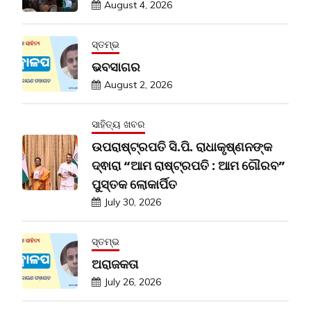
August 4, 2026
ସ୍ତମ୍ଭ
ଭବସାଗର
August 2, 2026
ସାହିତ୍ୟ ଖବର
ଉପରାଷ୍ଟ୍ରପତି ସି.ପି. ରାଧାକୃଷ୍ଣନଙ୍କ
ଦ୍ଵାରା “ଆମ ରାଷ୍ଟ୍ରପତି : ଆମ ଗୌରବ”
ପୁସ୍ତକ ଲୋକାର୍ପିତ
July 30, 2026
ସ୍ତମ୍ଭ
ଅରାଜକତା
July 26, 2026