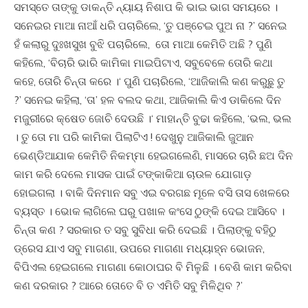
ସମସ୍ତେ ତାଙ୍କୁ ଡାକନ୍ତି ନ୍ୟାୟ ନିଶାପ କି ଭାଇ ଭାଗ ସମୟରେ ।
ସନେଇର ମାଆ ନାଆଁ ଧରି ପଚାରିଲେ, ‘ତୁ ପଞ୍ଚେଇ ପୁଅ ନା ?’ ସନେଇ
ହଁ କଲାରୁ ଦୁଃଖସୁଖ ବୁଝି ପଚାରିଲେ, ତୋ ମାଆ କେମିତି ଅଛି ? ପୁଣି
କହିଲେ, ‘ବିଚାରି ଭାରି କାମିକା ମାଇପିଟାଏ, ସବୁବେଳେ ତୋରି କଥା
କହେ, ତୋରି ଚିନ୍ତା କରେ ।‘ ପୁଣି ପଚାରିଲେ, ‘ଆଜିକାଲି କଣ କରୁଛୁ ତୁ
?’ ସନେଇ କହିଲା, ‘ତା’ ହଳ ବଲଦ କଥା, ଆଜିକାଲି କିଏ ଡାକିଲେ ଦିନ
ମଜୁରୀରେ କ୍ଷେତ ଜୋଚି ଦେଉଛି ।‘ ମାହାନ୍ତି ବୁଢା କହିଲେ, ‘ଭଲ, ଭଲ
। ତୁ ତୋ ମା ପରି କାମିକା ପିଲାଟିଏ ! ଦେଖୁନୁ ଆଜିକାଲି ଜୁଆନ
ଭେଣ୍ଡିଆଯାକ କେମିତି ନିକମ୍ମା ହେଇଗଲେଣି, ମାସରେ ଚାରି ଛଅ ଦିନ
କାମ କରି ଦେଲେ ମାସକ ପାଇଁ ଟଙ୍କାକିଆ ଚାଉଳ ଯୋଗାଡ଼
ହୋଇଗଲା । ବାକି ଦିନମାନ ସବୁ ଏଇ ବରଗଛ ମୂଳେ ବସି ତାସ ଖେଳରେ
ବ୍ୟସ୍ତ । ଭୋକ ଲାଗିଲେ ଘରୁ ପଖାଳ କଂସେ ଠୁଙ୍କି ଦେଇ ଆସିବେ ।
ଚିନ୍ତା କଣ ? ସରକାର ତ ସବୁ ସୁବିଧା କରି ଦେଇଛି । ପିଲାଙ୍କୁ ବହିଠୁ
ଡ୍ରେସ ଯାଏ ସବୁ ମାଗଣା, ଉପରେ ମାଗଣା ମଧ୍ୟାହ୍ନ ଭୋଜନ,
ବିପିଏଲ ହେଇଗଲେ ମାଗଣା କୋଠାଘର ବି ମିଳୁଛି । ବେଶି କାମ କରିବା
କଣ ଦରକାର ? ଆରେ ତୋତେ ବି ତ ଏମିତି ସବୁ ମିଳିଥିବ ?’