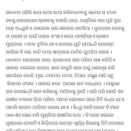
ସକାଳର ପହିଲି କାଉ କାଆ କାଆ କରିବାବେଳକୁ ସନେଇ ତା ବଦଳ
ହଳକୁ ଖୋଇପେଇ କ୍ଷେତକୁ ବାହାରି ପଡ଼େ, ଅଣ୍ଟିରେ ତାର ମୁଢି ଦୁଇ
ମାଣ ବାନ୍ଧିନିଏ, ସେଇତକ ତାର ସକାଳର ଜଳଖିଆ । ଦୁଇପହର ବେଳକୁ
ତା ଘରଣୀ ତା ପାଇଁ ପଖାଳ କଂସାଏ ନେଇ ପହଞ୍ଚିଯାଏ କ୍ଷେତ
ମୁଣ୍ଡରେ । ବେଳ ବୁଡିବା ଯାଏ କାମରେ ଯୁଟି ଯାଆନ୍ତି ଗେରସ୍ତ
ଭାରିଜା ଦି ଜଣ, ମାଟି ମାଆ ସାଙ୍ଗରେ ମାଟିର ପୁଅଝିଅ ହୋଇ ।
ଧାନକଟା ହୋଇଗଲା ପରେ, କ୍ଷେତରେ ତାର ପରିବା ଚାଷ କରିଦିଏ
ସନେଇ, ବାଇଗଣ ଲଙ୍କା, ଶାଗ କାକୁଡି ଲାଉ ଠାରୁ ଆରମ୍ଭ କରି
ଶୀତଦିନେ କୋବି, ମୂଳା, ଟମାଟର, ମଟର, ପିଆଜ, ରସୁଣ ଆଦି ସବୁ
କିଶମର ଫସଲ । ସନେଇ କହେ, ‘ଆପଣା ହାତ ଜଗନ୍ନାଥ । ଠାକୁରେ
ହାତ ଦେଇଛନ୍ତି କାମ କରିବାକୁ, ମାଗିବାକୁ ନୁହେଁ । ତାରି ପରି କେଉଁ ଏକ
ଚାଷୀର ଝାଳରେ ଭିଜା ପରିବା, ଆମର ରୋଷେଇ ଘରେ ନିତି ରନ୍ଧା ଯାଏ,
ଆମରି ଖାଇବା ଥାଳିରେ ପରଶା ଯାଏ । କିନ୍ତୁ କେହି କେବେ ବି ମନେ
ପକାଏନା ସେଇ ମଳି ମୁଣ୍ଡିଆ ଚାଷୀଟିର କଥା । ଦି’ପହର ଖରାରେ
ମୁଣ୍ଡରେ ଠେକାଟିଏ ଭିଡ଼ିଦେଇ ଉତପ୍ତ ସୂର୍ଯ୍ୟ କିରଣକୁ ପିଠି ଦେଖେଇ
ଝୁକି ପଡ଼ିଥିବ ଧାନ କିଆରୀରେ ଅବା କୋଉ ବାଇଗଣ ଗଛ ମୂଳରେ ।