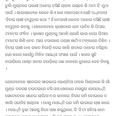
ଚୁଲି ମୁଣ୍ଡରେ ଘରଣୀ ଅନେଇ ବସିଛି ଚାଉଳ ଗଣ୍ଡେ କି ଅଟା ଦି’ ମୁଠା
ପାଇଁ । ଖାଇଲାବେଳେ କେବେ କିଏ କଣ ମନେପକାଏ ସେହି ଅନ୍ନଦାତା
‘ବିଚରା ଚାଷୀ ବାପୁଡ଼ାର କଥା ? ହଁ ବେପାରୀ କେବଳ ଅନେଇ ବସିଛି ଚାଷୀ
ବାପୁଡ଼ାର ହାତକୁ । କେତେବେଳେ କ୍ଷେତରେ ଧାନ ପାଚିବ କି ପିଆଜ,
ଟମାଟର ଫଳିବ । କ୍ଷେତ ମୁଣ୍ଡରୁ ଆଠଣି ଚାରଣି ଭାଉ ଦେଇ ପିଆଜ
ଟମାଟର କିଣି ନେବ, ଆଉ ବଜାରରେ ପଚାଷ ଷାଠିଏ ଟଙ୍କାରେ ବିକିବ ।
ବିଚରା ଚାଷୀ ଝାଳ ରକତ ନିଗାଡ଼ି ଦେଇ ଖାଲି ହାତରେ ଅନେଇ ବସିଥିବ,
ଋଣ କରଜ କେଉଁଠୁ ମିଳିବ ଆସନ୍ତା ଫସଲ ପାଇଁ । କରଜ ସୁଝି
ନପାରିଲେ ପାଞ୍ଚ ହାତର ଦଉଡ଼ିରେ ଗଛ ଡାଳରେ ଝୁଲେଇ ଦେବ ନିଜକୁ
।
ଯେତେବେଳେ ସନେଇର ସାଇଭାଇ ଭେଣ୍ଡିଆ ପଲକ ପିଣ୍ଡାରେ କି ଗାଁ
ମୁଣ୍ଡ ବରଗଛ ଚଉତରାରେ ବସି ତାସ ଖେଳରେ ମସଗୁଲ ହେଉଥାନ୍ତି,
ସେତେବେଳେ ସନେଇ ଲାଗିଥାଏ ତା କାମରେ, ନିଜର ଜମି ବୋଇଲେ ତ
ଖାଲି ଘରଡିହ ଖଣ୍ଡକ । ତେଣୁ ମାହାନ୍ତି ଘର ଜମି ଭାଗରେ ଚାଷ କରେ
। ମାହାନ୍ତି ବୁଢା ଆଗରୁ ନିଜେ ଚାଷ କରୁଥିଲେ, ଦି’ ଦି’ଟା ହଳିଆ କାମ