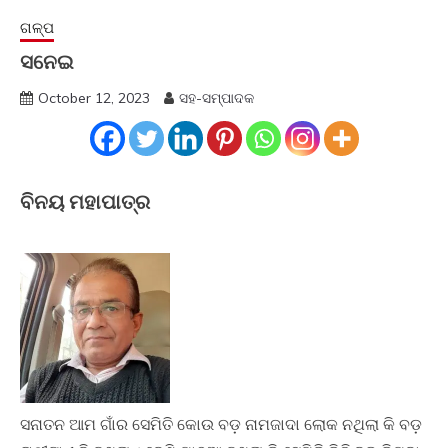
ଗଳ୍ପ
ସନେଇ
October 12, 2023
ସହ-ସମ୍ପାଦକ
ବିନୟ ମହାପାତ୍ର
ସନାତନ ଆମ ଗାଁର ସେମିତି କୋଉ ବଡ଼ ନାମଜାଦା ଲୋକ ନଥିଲା କି ବଡ଼