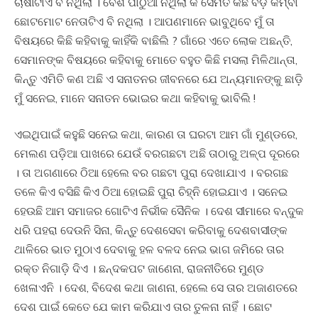
ଚାଷୀଟାଏ ବି ନଥିଲା । ବେଶି ପାଠୁଆ ନଥିଲା କି ସେମିତି କିଛି ବଡ଼ କିମ୍ବା
ଛୋଟମୋଟ ନେତାଟିଏ ବି ନଥିଲା । ଆପଣମାନେ ଭାବୁଥିବେ ମୁଁ ତା
ବିଷୟରେ କିଛି କହିବାକୁ କାହିଁକି ବାଛିଲି ? ଗାଁରେ ଏତେ ଲୋକ ଅଛନ୍ତି,
ସେମାନଙ୍କ ବିଷୟରେ କହିବାକୁ ମୋତେ ବହୁତ କିଛି ମସଲା ମିଳିଥାନ୍ତା,
କିନ୍ତୁ ଏମିତି କଣ ଅଛି ଏ ସନାତନର ଜୀବନରେ ଯେ ଅନ୍ୟମାନଙ୍କୁ ଛାଡ଼ି
ମୁଁ ସନେଇ, ମାନେ ସନାତନ ଭୋଇର କଥା କହିବାକୁ ଭାବିଲି !
ଏଇଥିପାଇଁ କହୁଛି ସନେଇ କଥା, କାରଣ ତା ଘରଟା ଆମ ଗାଁ ମୁଣ୍ଡରେ,
ମେଲଣ ପଡ଼ିଆ ପାଖରେ ଯେଉଁ ବରଗଛଟା ଅଛି ତାଠାରୁ ଅଳ୍ପ ଦୂରରେ
। ତା ଅଗଣାରେ ଠିଆ ହେଲେ ବର ଗଛଟା ପୁରା ଦେଖାଯାଏ । ବରଗଛ
ତଳେ କିଏ ବସିଛି କିଏ ଠିଆ ହୋଇଛି ପୁରା ଚିହ୍ନି ହୋଇଯାଏ । ସନେଇ
ହେଉଛି ଆମ ସମାଜର ଗୋଟିଏ ନିର୍ଭୀକ ସୈନିକ । ଦେଶ ସୀମାରେ ବନ୍ଦୁକ
ଧରି ପହରା ଦେଉନି ସିନା, କିନ୍ତୁ ଦେଶସେବା କରିବାକୁ ଦେଶବାସୀଙ୍କ
ଥାଳିରେ ଭାତ ମୁଠାଏ ଦେବାକୁ ହଳ ବଳଦ ନେଇ ଭାଗ ଜମିରେ ତାର
ରକ୍ତ ନିଗାଡ଼ି ଦିଏ । ଛନ୍ଦକପଟ ଜାଣେନା, ରାଜନୀତିରେ ମୁଣ୍ଡ
ଖେଳାଏନି । ଦେଶ, ବିଦେଶ କଥା ଜାଣନା, ହେଲେ ସେ ତାର ଅଜାଣତରେ
ଦେଶ ପାଇଁ କେତେ ଯେ କାମ କରିଯାଏ ତାର ତୁଳନା ନାହିଁ । ଛୋଟ