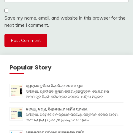
Save my name, email, and website in this browser for the
next time I comment.
Popular Story
ବ୍ୟଙ୍ଗର ଛୁରିରେ ଛିନ୍ନଭିନ୍ନ ଛଳନାର ମୁଖା
ସମୀକ୍ଷା: ପ୍ରଦୀପ୍ତ କୁମାର ଶ୍ରୀଚନ୍ଦନପୁସ୍ତକ: ଭୋଳାରାମର
ଆତ୍ମାମୂଳ ହିନ୍ଦୀ: ହରିଶଙ୍କର ପରସାଇ । ଓଡ଼ିଆ ଅନୁବାଦ: …
ତତ୍ତ୍ୱ, ତଥ୍ୟ, ବିଶ୍ଳେଷଣର ମାର୍ମିକ ପ୍ରକାଶ
ସମୀକ୍ଷା: ପଦ୍ମଲୋଚନ ପ୍ରଧାନ ପ୍ରବନ୍ଧ ସଙ୍କଳନ: ଦେଶର ଆତ୍ମା
ଏବଂ ଅନ୍ୟାନ୍ୟ ପ୍ରବନ୍ଧପ୍ରାବନ୍ଧିକ: ଡ. ମୃଣାଳ …
ଲୋକକଥାରେ ପରିବେଶ ସଂରକ୍ଷଣର ବାର୍ତ୍ତା