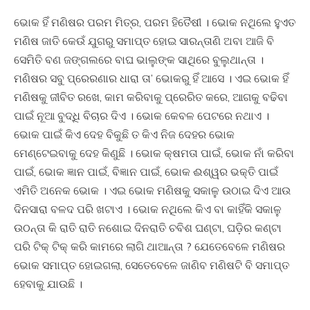
ଭୋକ ହିଁ ମଣିଷର ପରମ ମିତ୍ର, ପରମ ହିତୈଷୀ । ଭୋକ ନଥିଲେ ହୁଏତ
ମଣିଷ ଜାତି କେଉଁ ଯୁଗରୁ ସମାପ୍ତ ହୋଇ ସାରନ୍ତାଣି ଅବା ଆଜି ବି
ସେମିତି ବଣ ଜଙ୍ଗଲରେ ବାଘ ଭାଲୁଙ୍କ ସାଥିରେ ବୁଲୁଥାନ୍ତା ।
ମଣିଷର ସବୁ ପ୍ରେରଣାର ଧାରା ତା’ ଭୋକରୁ ହିଁ ଆସେ । ଏଇ ଭୋକ ହିଁ
ମଣିଷକୁ ଜୀବିତ ରଖେ, କାମ କରିବାକୁ ପ୍ରେରିତ କରେ, ଆଗକୁ ବଢିବା
ପାଇଁ ନୂଆ ବୁଦ୍ଧି ବିଚାର ଦିଏ । ଭୋକ କେବଳ ପେଟରେ ନଥାଏ ।
ଭୋକ ପାଇଁ କିଏ ଦେହ ବିକୁଛି ତ କିଏ ନିଜ ଦେହର ଭୋକ
ମେଣ୍ଟେଇବାକୁ ଦେହ କିଣୁଛି । ଭୋକ କ୍ଷମତା ପାଇଁ, ଭୋକ ନାଁ କରିବା
ପାଇଁ, ଭୋକ ଜ୍ଞାନ ପାଇଁ, ବିଜ୍ଞାନ ପାଇଁ, ଭୋକ ଈଶ୍ୱର ଭକ୍ତି ପାଇଁ
ଏମିତି ଅନେକ ଭୋକ । ଏଇ ଭୋକ ମଣିଷକୁ ସକାଳୁ ଉଠାଇ ଦିଏ ଆଉ
ଦିନସାରା ବଳଦ ପରି ଖଟାଏ । ଭୋକ ନଥିଲେ କିଏ ବା କାହିଁକି ସକାଳୁ
ଉଠନ୍ତା କି ରାତି ରାତି ନଶୋଇ ଦିନରାତି ଚବିଶ ଘଣ୍ଟା, ଘଡ଼ିର କଣ୍ଟା
ପରି ଟିକ୍ ଟିକ୍ କରି କାମରେ ଲାଗି ଥାଆନ୍ତା ? ଯେତେବେଳେ ମଣିଷର
ଭୋକ ସମାପ୍ତ ହୋଇଗଲା, ସେତେବେଳେ ଜାଣିବ ମଣିଷଟି ବି ସମାପ୍ତ
ହେବାକୁ ଯାଉଛି ।