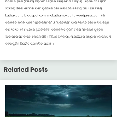
ଓଡ଼ିଶା ବାହାରେ (ଦିଲ୍ଲୀ) ରହଣିରେ ସେଥିରେ ନିଷ୍କ୍ରିୟତା ଆସିଥିଲା । ହେଲେ ଡିସେମ୍ବର
୨୦୧୬ରୁ ଓଡ଼ିଶା ଫେରିବା ପରେ ପୁଣିଥରେ ଲେଖାଲେଖିରେ ସକ୍ରିୟ ଅଛି । ନିଜ ବ୍ଲଗ୍
kathakabita.blogspot.com, mokathamokabita.wordpress.com ରେ
ସଙ୍କଳିତ କରିବା ସହିତ “ଷ୍ଟୋରିମିରର” ଓ “ପ୍ରତିଲିପି” ପାଇଁ ନିୟମିତ ଲେଖାଲେଖି କରୁଛି ।
ବର୍ଷ ୨୦୨୦~୨୨ ମଧ୍ୟରେ ଦୁଇଟି କବିତା ସଙ୍କଳନ ଓ ଦୁଇଟି ଗଳ୍ପ ସଙ୍କଳନ ପୁସ୍ତକ
ଆକାରରେ ପ୍ରକାଶିତ ହୋଇସାରିଛି । ବିଭିନ୍ନ ଅନଲାଇନ୍ ମାଗାଜିନରେ ମଧ୍ୟ ମୋର ଗଳ୍ପ ଓ
କବିତାଗୁଡ଼ିକ ନିୟମିତ ପ୍ରକାଶିତ ପାଉଛି ।
Related Posts