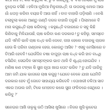
ବୁଡ଼େଇ ବସିଛି । ହଳିଆ ମୁଲିଆ ମିଳୁନାହାନ୍ତି, ତା ଉପରକୁ ମୋର ଆଉ
ଧାଁ ଧପଡ଼ କରିବା ବୟସ ବି ଆଉ ନାହିଁ । ବାତ ବାହାରି ପଡ଼ିଲାଣି । ବେଶି
ଚଲାବୁଲା କଲେ ଆଣ୍ଠୁ ଗଣ୍ଠି ଦରଜ ବାହାରି ପଡୁଛି । ପିଲାମାନେ ବି
ମନା କରୁଛନ୍ତି ଚାଷ କରିବାକୁ । କହୁଛନ୍ତି ବଜାରରେ ତ ସବୁ କିଛି
କିଣିବାକୁ ମିଳିଯାଉଛି, ଚାଷ କରିବା କଣ ଦରକାର ! ତୁ କହିଲୁ, ସମସ୍ତେ
ଯଦି ଏମିତି ଭାବି ଚାଷ ବନ୍ଦ କରି ଦେବେ, ତାହା ହେଲେ ବଜାରକୁ ଚାଉଳ
ହେଉ କି ପରିବା ଗଣ୍ଡାକ ହେଉ, କୋଉଠୁ ଆସିବ ? ଏସବୁ ମେସିନରେ ତ
ତିଆରି ହେବନି ! ଯେଉଁଦିନ ଚଷା ବାପୁଡ଼ା ଚାଷ ବନ୍ଦ କରି ହାତ ବାନ୍ଧି
ବସିଯିବ, ସେଇଦିନ ସମସ୍ତଙ୍କର ଭାତ ଥାଳି ବି ଶୂନ୍ୟ ହୋଇଯିବ ।
ମଣିଷ କଣ ଟଙ୍କା କି ସୁନା ରୂପା ଖାଇ ପେଟ ଭରିବ ? ତୁ ଯଦି ପାରିବୁ
ଆମ ଜମି ଯାକ ଭାଗରେ ଚାଷ କରୁନୁ ! ଯେତେ ବେଳେ ଯାହା ଯେମିତି
ଦରକାର ହେବ ମୁଁ ତୋତେ ସାହାଯ୍ୟ କରିଦେବି । ପୋଖରୀ ତଳିଆ ସାତ
ଏକର ଅଉଲ ଜମି, ଟିକେ ମେହନତ କଲେ ସୁନା ଫଳିବରେ ସେଥିରେ ।
କରିବୁ ?’
ସନେଇର ଆଖି ତାଳୁକୁ ଉଠି ଆସିଲା ଖୁସିରେ । ନିଜର ଖୁସି ଲୁଚେଇ