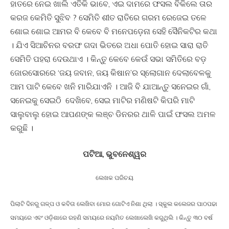
ହାତରେ ନେଇ ଖାଲି ଏତିକି ଭାବେ, ଏଇ ଦାମରେ ଫସଲ ବିକିଲେ ତାର
କରଜ କେମିତି ସୁଝିବ ? ସେମିତି ଶୀତ ରାତିରେ ଗରମ ରେଜେଇ ତଳେ
ଶୋଇ ଶୋଇ ଆମର ବି କେବେ ବି ମନେପଡ଼େନା ସେହି ସୈନିକଟିର କଥା
। ଯିଏ ସିଆଚିନର ବରଫ ଗଦା ଭିତରେ ଅଧା ପୋତି ହୋଇ ସାରା ରାତି
ସେମିତି ପହରା ଦେଉଥାଏ । କିନ୍ତୁ କେବେ କେଉଁ ସଭା ସମିତିରେ ବଡ଼
ଜୋରସୋରରେ ‘ଜୟ ଜବାନ, ଜୟ କିଷାନ’ର ସ୍ଲୋଗାନ ଦେଲାବେଳକୁ
ଆମ ପାଟି କେବେ ଖନି ମାରିଯାଏନି । ଆଜି ବି ଯାଆନ୍ତୁ ସନେଇର ଗାଁ,
ସନେଇକୁ ସେଇଠି ଦେଖିବେ, ସେଇ ମାଟିର ମଣିଷଟି କିପରି ମାଟି
ସାଲୁବାଲୁ ହୋଇ ଆପଣଙ୍କ ଲଞ୍ଚ ଡିନରର ଥାଳି ପାଇଁ ଫସଲ ଅମଳ
କରୁଛି ।
ପଟିଆ, ଭୁବନେଶ୍ୱର
ଲେଖକ ପରିଚୟ
ପିଲାଟି ଦିନରୁ ଗଳ୍ପ ଓ କବିତା ଲେଖିବା ମୋର ଗୋଟିଏ ନିଶା ଥିଲା । ସ୍କୁଲ କଲେଜର ପାଠପଢା
ସମୟରେ ଏବଂ ଓଡ଼ିଶାରେ ରହଣି ସମୟରେ ନୟମିତ ଲେଖାଲେଖି କରୁଥିଲି । କିନ୍ତୁ ୩୦ ବର୍ଷ