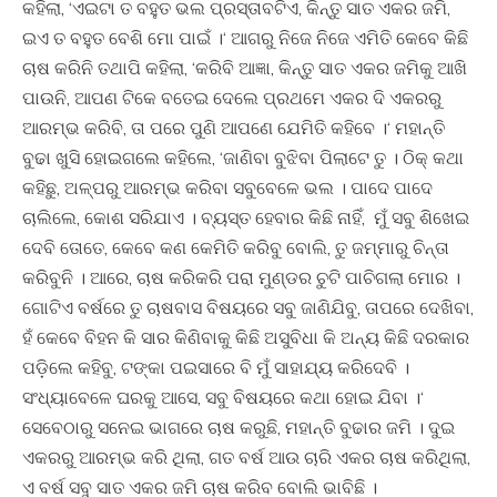
କହିଲା, ‘ଏଇଟା ତ ବହୁତ ଭଲ ପ୍ରସ୍ତାବଟିଏ, କିନ୍ତୁ ସାତ ଏକର ଜମି,
ଇଏ ତ ବହୁତ ବେଶି ମୋ ପାଇଁ ।‘ ଆଗରୁ ନିଜେ ନିଜେ ଏମିତି କେବେ କିଛି
ଚାଷ କରିନି ତଥାପି କହିଲା, ‘କରିବି ଆଜ୍ଞା, କିନ୍ତୁ ସାତ ଏକର ଜମିକୁ ଆଖି
ପାଉନି, ଆପଣ ଟିକେ ବତେଇ ଦେଲେ ପ୍ରଥମେ ଏକର ଦି ଏକରରୁ
ଆରମ୍ଭ କରିବି, ତା ପରେ ପୁଣି ଆପଣେ ଯେମିତି କହିବେ ।‘ ମହାନ୍ତି
ବୁଢା ଖୁସି ହୋଇଗଲେ କହିଲେ, ‘ଜାଣିବା ବୁଝିବା ପିଲାଟେ ତୁ । ଠିକ୍ କଥା
କହିଛୁ, ଅଳ୍ପରୁ ଆରମ୍ଭ କରିବା ସବୁବେଳେ ଭଲ । ପାଦେ ପାଦେ
ଚାଲିଲେ, କୋଶ ସରିଯାଏ । ବ୍ୟସ୍ତ ହେବାର କିଛି ନାହିଁ, ମୁଁ ସବୁ ଶିଖେଇ
ଦେବି ତୋତେ, କେବେ କଣ କେମିତି କରିବୁ ବୋଲି, ତୁ ଜମ୍ମାରୁ ଚିନ୍ତା
କରିବୁନି । ଆରେ, ଚାଷ କରିକରି ପରା ମୁଣ୍ଡର ଚୁଟି ପାଚିଗଲା ମୋର ।
ଗୋଟିଏ ବର୍ଷରେ ତୁ ଚାଷବାସ ବିଷୟରେ ସବୁ ଜାଣିଯିବୁ, ତାପରେ ଦେଖିବା,
ହଁ କେବେ ବିହନ କି ସାର କିଣିବାକୁ କିଛି ଅସୁବିଧା କି ଅନ୍ୟ କିଛି ଦରକାର
ପଡ଼ିଲେ କହିବୁ, ଟଙ୍କା ପଇସାରେ ବି ମୁଁ ସାହାଯ୍ୟ କରିଦେବି ।
ସଂଧ୍ୟାବେଳେ ଘରକୁ ଆସେ, ସବୁ ବିଷୟରେ କଥା ହୋଇ ଯିବା ।‘
ସେବେଠାରୁ ସନେଇ ଭାଗରେ ଚାଷ କରୁଛି, ମହାନ୍ତି ବୁଢାର ଜମି । ଦୁଇ
ଏକରରୁ ଆରମ୍ଭ କରି ଥିଲା, ଗତ ବର୍ଷ ଆଉ ଚାରି ଏକର ଚାଷ କରିଥିଲା,
ଏ ବର୍ଷ ସବୁ ସାତ ଏକର ଜମି ଚାଷ କରିବ ବୋଲି ଭାବିଛି ।