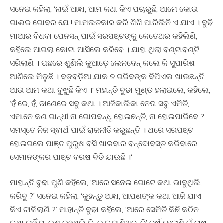
ସନେଇ କହିଲା, ‘ନାଇଁ ଆଜ୍ଞା, ଆମ କଥା କିଏ ପଚାରୁଛି, ଆମେ କୋଉ
ଗାଈର ଗୋବର ଯେ ! ମାମଲତକାର କରି ଶିଖି ପାରିଲିନି ଏ ଯାଏ । ବୁଢି
ମାଆର ବିଧବା ପେନସନ୍ ପାଇଁ ସରପଞ୍ଚଙ୍କୁ କେତେଥର କହିଲିଣି,
କହିଲେ ଆଗଲା କୋଟା ଆସିଲେ କରିବେ । ଯାହା ଥିଲା ବଣ୍ଟାବଣ୍ଟି
ସରିଲାଣି । ପଛରେ ଶୁଣିଲି କୁଆଡ଼େ ଲେନଦେନ୍ କଲେ କି ସୁପାରିଶ
ଆଣିଲେ ମିଳୁଛି । ବଡ଼ବଡ଼ିଆ ଯାକ ତ ଗରିବଙ୍କ ବିପିଏଲ ଖାଉଛନ୍ତି,
ଆଉ ଆମ କଥା ବୁଝୁଛି କିଏ ।‘ ମହାନ୍ତି ବୁଢା ମୁଣ୍ଡ ହଲାଇଲେ, କହିଲେ,
‘ହଁ ରେ, ହଁ, ଜାଣେରେ ସବୁ କଥା । ଆଜିକାଲିକା ନେତା ସବୁ ଏମିତି,
ଏମାନେ କଣ ଗାନ୍ଧୀ ନା ଗୋପବନ୍ଧୁ ହୋଇଛନ୍ତି, ନା ହୋଇପାରିବେ ?
ସମସ୍ତେ ନିଜ ସ୍ଵାର୍ଥ ପାଇଁ ରାଜନୀତି କରୁଛନ୍ତି । ଥରେ ସରପଞ୍ଚ
ହୋଇଗଲେ ପାଞ୍ଚ ପୁରୁଷ ବସି ଖାଇବାର ବନ୍ଦୋବସ୍ତ କରିବାରେ
ସେମାନଙ୍କର ପାଞ୍ଚ ବରଷ ବିତି ଯାଉଛି ।‘
ମାହାନ୍ତି ବୁଢା ପୁଣି କହିଲେ, ‘ଆରେ ସନେଇ ଗୋଟେ କଥା ଭାବୁଥିଲି,
କରିବୁ ?’ ସନେଇ କହିଲା, ‘କୁହନ୍ତୁ ଆଜ୍ଞା, ଆପଣଙ୍କ କଥା ଆଜି ଯାଏ
କିଏ ଟାଳିଲାଣି ?’ ମାହାନ୍ତି ବୁଢା କହିଲେ, ‘ଆରେ ସେମିତି କିଛି କଠିନ
କଥା ନାହିଁ ମ, କଣ କହୁଥିଲି କି, ତୁ ତ ଜାଣିଥିବୁ, ଦି’ ବର୍ଷ ହେଲାଣି ମୁଁ ଚାଷ