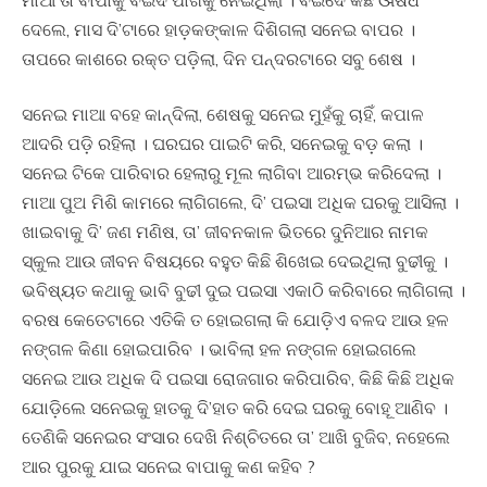
ମାଆ ତା ବାପାକୁ ବଇଦ ପାଖକୁ ନେଇଥିଲା । ବଇଦେ କିଛି ଔଷଧ
ଦେଲେ, ମାସ ଦି’ଟାରେ ହାଡ଼କଙ୍କାଳ ଦିଶିଗଲା ସନେଇ ବାପର ।
ତାପରେ କାଶରେ ରକ୍ତ ପଡ଼ିଲା, ଦିନ ପନ୍ଦରଟାରେ ସବୁ ଶେଷ ।
ସନେଇ ମାଆ ବହେ କାନ୍ଦିଲା, ଶେଷକୁ ସନେଇ ମୁହଁକୁ ଚାହିଁ, କପାଳ
ଆଦରି ପଡ଼ି ରହିଲା । ଘରଘର ପାଇଟି କରି, ସନେଇକୁ ବଡ଼ କଲା ।
ସନେଇ ଟିକେ ପାରିବାର ହେଲାରୁ ମୂଲ ଲାଗିବା ଆରମ୍ଭ କରିଦେଲା ।
ମାଆ ପୁଅ ମିଶି କାମରେ ଲାଗିଗଲେ, ଦି’ ପଇସା ଅଧିକ ଘରକୁ ଆସିଲା ।
ଖାଇବାକୁ ଦି’ ଜଣ ମଣିଷ, ତା’ ଜୀବନକାଳ ଭିତରେ ଦୁନିଆର ନାମକ
ସ୍କୁଲ ଆଉ ଜୀବନ ବିଷୟରେ ବହୁତ କିଛି ଶିଖେଇ ଦେଇଥିଲା ବୁଢୀକୁ ।
ଭବିଷ୍ୟତ କଥାକୁ ଭାବି ବୁଢୀ ଦୁଇ ପଇସା ଏକାଠି କରିବାରେ ଲାଗିଗଲା ।
ବରଷ କେତେଟାରେ ଏତିକି ତ ହୋଇଗଲା କି ଯୋଡ଼ିଏ ବଳଦ ଆଉ ହଳ
ନଙ୍ଗଳ କିଣା ହୋଇପାରିବ । ଭାବିଲା ହଳ ନଙ୍ଗଳ ହୋଇଗଲେ
ସନେଇ ଆଉ ଅଧିକ ଦି ପଇସା ରୋଜଗାର କରିପାରିବ, କିଛି କିଛି ଅଧିକ
ଯୋଡ଼ିଲେ ସନେଇକୁ ହାତକୁ ଦି’ହାତ କରି ଦେଇ ଘରକୁ ବୋହୂ ଆଣିବ ।
ତେଣିକି ସନେଇର ସଂସାର ଦେଖି ନିଶ୍ଚିତରେ ତା’ ଆଖି ବୁଜିବ, ନହେଲେ
ଆର ପୁରକୁ ଯାଇ ସନେଇ ବାପାକୁ କଣ କହିବ ?