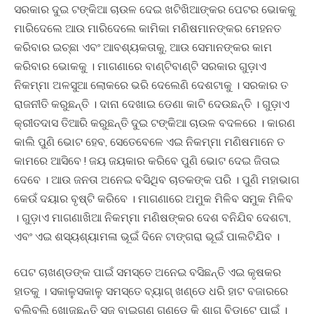
ସରକାର ଦୁଇ ଟଙ୍କିଆ ଚାଉଳ ଦେଇ ଖଟିଖିଆଙ୍କର ପେଟର ଭୋକକୁ
ମାରିଦେଲେ ଆଉ ମାରିଦେଲେ କାମିକା ମଣିଷମାନଙ୍କର ମେହନତ
କରିବାର ଇଚ୍ଛା ଏବଂ ଆବଶ୍ୟକତାକୁ, ଆଉ ସେମାନଙ୍କର କାମ
କରିବାର ଭୋକକୁ । ମାଗଣାରେ ବାଣ୍ଟିବାଣ୍ଟି ସରକାର ଗୁଡ଼ାଏ
ନିକମ୍ମା ଅଳସୁଆ ଲୋକରେ ଭରି ଦେଲେଣି ଦେଶଟାକୁ । ସରକାର ତ
ରାଜନୀତି କରୁଛନ୍ତି । ଦାନା ଦେଖାଇ ଡେଣା କାଟି ଦେଉଛନ୍ତି । ଗୁଡ଼ାଏ
କ୍ରୀତଦାସ ତିଆରି କରୁଛନ୍ତି ଦୁଇ ଟଙ୍କିଆ ଚାଉଳ ବଦଳରେ । କାରଣ
କାଲି ପୁଣି ଭୋଟ ହେବ, ସେତେବେଳେ ଏଇ ନିକମ୍ମା ମଣିଷମାନେ ତ
କାମରେ ଆସିବେ ! ଜୟ ଜୟକାର କରିବେ ପୁଣି ଭୋଟ ଦେଇ ଜିତାଇ
ଦେବେ । ଆଉ ଜନତା ଅନେଇ ବସିଥିବ ଚାତକଙ୍କ ପରି । ପୁଣି ମହାଭାଗ
କେଉଁ ଦୟାର ବୃଷ୍ଟି କରିବେ । ମାଗଣାରେ ଅମୁକ ମିଳିବ ସମୁକ ମିଳିବ
। ଗୁଡ଼ାଏ ମାଗଣାଖିଆ ନିକମ୍ମା ମଣିଷଙ୍କର ଦେଶ ବନିଯିବ ଦେଶଟା,
ଏବଂ ଏଇ ଶସ୍ୟଶ୍ୟାମଳା ଭୂଇଁ ଦିନେ ଟାଙ୍ଗରା ଭୂଇଁ ପାଲଟିଯିବ ।
ପେଟ ଚାଖଣ୍ଡଙ୍କ ପାଇଁ ସମସ୍ତେ ଅନେଇ ବସିଛନ୍ତି ଏଇ କୃଷକର
ହାତକୁ । ସକାଳୁସକାଳୁ ସମସ୍ତେ ବ୍ୟାଗ୍ ଖଣ୍ଡେ ଧରି ହାଟ ବଜାରରେ
ବୁଲିବୁଲି ଖୋଜୁଛନ୍ତି ସଜ ବାଇଗଣ ଗଣ୍ଡେ କି ଶାଗ ବିଡ଼ାଟେ ପାଇଁ ।