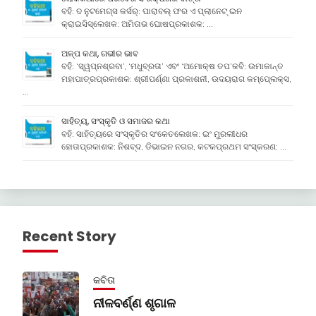
ବହି: ଦ ନୁଟମେଗ୍ସ କର୍ସର୍: ପାରାବଲ୍ ଫର ଏ ପ୍ଲାନେଟ୍ ଇନ
କ୍ରାଇସିସ୍ଲେଖକ: ଅମିତାଭ ଘୋଷପ୍ରକାଶକ: …
ଅଳ୍ପ କଥା, ଗଭୀର ଭାବ
ବହି: ‘ସ୍ୱପ୍ନଶ୍ରବା’, ‘ମଧୁବ୍ରତା’ ଏବଂ ‘ଅମୋକ୍ଷ ତପ’କବି: ଉମାକାନ୍ତ
ମହାପାତ୍ରପ୍ରକାଶକ: ଶ୍ରୀପର୍ଣ୍ଣା ପ୍ରକାଶନୀ, ଉଦୟରାଗ କମ୍ପେ୍ଲକ୍ସ,
…
ସାହିତ୍ୟ, ସଂସ୍କୃତି ଓ ସମାଜର କଥା
ବହି: ସାହିତ୍ୟରେ ସଂସ୍କୃତିର ସଂକେତଲେଖକ: ଇଂ ମୁରଲୀଧର
ହୋତାପ୍ରକାଶକ: ନିଶବ୍ଦ, ଡିଭାଇନ ନଗର, କଟକପ୍ରଥମ ସଂସ୍କରଣ: …
Recent Story
କବିତା
ନୀଳବର୍ଣ୍ଣ ଶୃଗାଳ