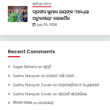
ସାହିତ୍ୟ ଖବର
ପ୍ରଦୀପ କୁମାର ରାୟଙ୍କ ‘ଅନନ୍ୟା
ଅତୁଳନୀୟା’ ଲୋକାର୍ପିତ
July 25, 2026
Recent Comments
Sagar Behera
on
ସ୍ମୃତି
Subha Narayan
on
ଦେହଟେ ଅଛି ମାନେ …
Subha Narayan Swain
on
ମଡ଼ାଚଣ୍ଡିଆ ଓ ଅନ୍ୟମାନେ
Subha Narayan Swain
on
ସମ୍ପର୍କ ସମ୍ପର୍କରେ
नीरजंन नायक
on
ବୋଲକରା