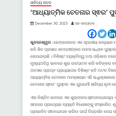
ସାହିତ୍ୟ ଖବର
‘ଆଧ୍ୟାତ୍ମିକ ଚେତନାର ସ୍ଵର’ ପ
December 30, 2023
ସହ-ସମ୍ପାଦକ
ଭୁବନେଶ୍ୱର :
ଢେଙ୍କାନାଳର ଏକ ସ୍ଥାନୀୟ କଲ୍ୟାଣ ମ
କବି ଶିବ ପ୍ରସାଦ ଶତପଥୀଙ୍କର ମାନସ ସନ୍ତାନ ପୁସ୍ତକ
ହୋଇଯାଇଛି । ବିଶିଷ୍ଟ ବ୍ୟକ୍ତିତ୍ୱ ତଥା ଓଡ଼ିଶାର ବରେ
ମୁଖ୍ୟଅତିଥି ଭାବରେ ଶୁଭ ଉଦଘାଟନ କରି କବିଙ୍କର ବହୁମ
ଅବସର ପ୍ରାପ୍ତ ପ୍ରାଧ୍ୟାପକ ବିଶିଷ୍ଟ କବି ଅଟଳ ବିହ
ଆଧ୍ୟାତ୍ମିକ ଚେତନାର ଅବକ୍ଷୟର ଏହି ସନ୍ଧିକ୍ଷଣରେ ପ
ଚେତନାର ସ୍ଵର” ପୁସ୍ତକ ଏକ ଯୁଗଧର୍ମୀ ସାହିତ୍ୟ କୃତୀ ବ
ଏହା ନିଶ୍ଚିତ ଭାବରେ ଏକ ଶୁଭଙ୍କର,ସ୍ଵାଗତଯୋଗ୍ୟ 
ସମାଜର ପ୍ରତ୍ୟେକ ବ୍ୟକ୍ତି ବିଶେଷଙ୍କୁ ସଂସ୍କାରିତ, ଶ
ପ୍ରଭାବିତ ଜୀବନଯାପନ କରିବା ପାଇଁ ଦିଗ୍ଦର୍ଶନ ଦେଇ 