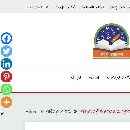
Skip
ଆମ ବିଷୟରେ
ନିୟମାବଳୀ
ଯୋଗାଯୋଗ
ସମ୍ପାଦନା
to
content
ଓଡ଼ିଆ ଇ-ସାହିତ୍ୟକୁ ଆଗକୁ ନେବାକୁ ଏକ ନୂଆ ପ୍ରଚେଷ୍ଠା
ଓଡ଼ିଶା ସାହିତ୍ୟ
ଗଳ୍ପ
କବିତା
ସାହିତ୍ୟ ଖବ
Home
ସାହିତ୍ୟ ଖବର
‘ଆଧ୍ୟାତ୍ମିକ ଚେତନାର ସ୍ଵର