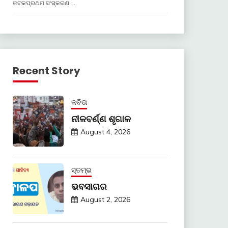
କଟକପ୍ରଥମ ସଂସ୍କରଣ: …
Recent Story
କବିତା
ନୀଳବର୍ଣ୍ଣ ଶୃଗାଳ
August 4, 2026
ସ୍ତମ୍ଭ
ଭବସାଗର
August 2, 2026