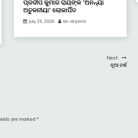
ପ୍ରଦୀପ କୁମାର ରାୟଙ୍କ ‘ଅନନ୍ୟା
ଅତୁଳନୀୟା’ ଲୋକାର୍ପିତ
July 25, 2026
ସହ-ସମ୍ପାଦକ
Next:
ନୂଆ ବର୍ଷ
fields are marked
*