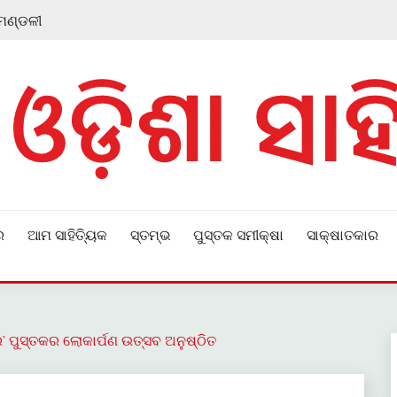
 ମଣ୍ଡଳୀ
ର
ଆମ ସାହିତ୍ୟିକ
ସ୍ତମ୍ଭ
ପୁସ୍ତକ ସମୀକ୍ଷା
ସାକ୍ଷାତକାର
’ ପୁସ୍ତକର ଲୋକାର୍ପଣ ଉତ୍ସବ ଅନୁଷ୍ଠିତ