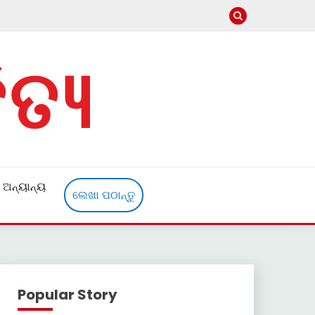
ଅନ୍ୟାନ୍ୟ
ଲେଖା ପଠାନ୍ତୁ
Popular Story