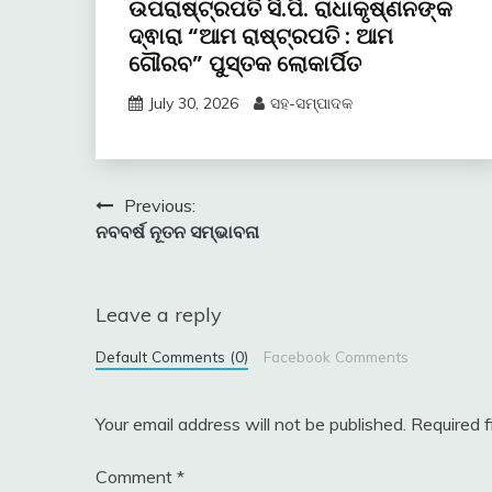
ଉପରାଷ୍ଟ୍ରପତି ସି.ପି. ରାଧାକୃଷ୍ଣନଙ୍କ
ଦ୍ଵାରା “ଆମ ରାଷ୍ଟ୍ରପତି : ଆମ
ଗୌରବ” ପୁସ୍ତକ ଲୋକାର୍ପିତ
July 30, 2026
ସହ-ସମ୍ପାଦକ
Post
Previous:
ନବବର୍ଷ ନୂତନ ସମ୍ଭାବନା
navigation
Leave a reply
Default Comments (0)
Facebook Comments
Your email address will not be published.
Required 
Comment
*