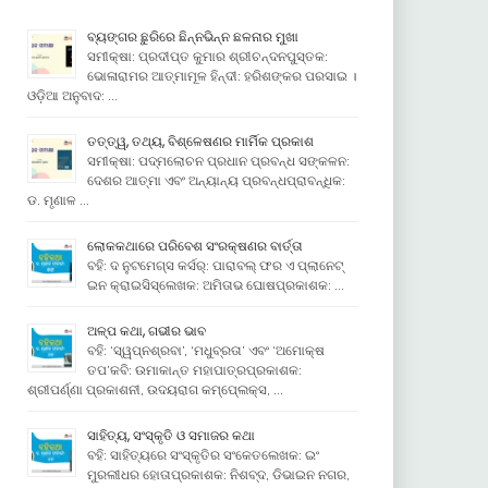
ବ୍ୟଙ୍ଗର ଛୁରିରେ ଛିନ୍ନଭିନ୍ନ ଛଳନାର ମୁଖା
ସମୀକ୍ଷା: ପ୍ରଦୀପ୍ତ କୁମାର ଶ୍ରୀଚନ୍ଦନପୁସ୍ତକ:
ଭୋଳାରାମର ଆତ୍ମାମୂଳ ହିନ୍ଦୀ: ହରିଶଙ୍କର ପରସାଇ ।
ଓଡ଼ିଆ ଅନୁବାଦ: …
ତତ୍ତ୍ୱ, ତଥ୍ୟ, ବିଶ୍ଳେଷଣର ମାର୍ମିକ ପ୍ରକାଶ
ସମୀକ୍ଷା: ପଦ୍ମଲୋଚନ ପ୍ରଧାନ ପ୍ରବନ୍ଧ ସଙ୍କଳନ:
ଦେଶର ଆତ୍ମା ଏବଂ ଅନ୍ୟାନ୍ୟ ପ୍ରବନ୍ଧପ୍ରାବନ୍ଧିକ:
ଡ. ମୃଣାଳ …
ଲୋକକଥାରେ ପରିବେଶ ସଂରକ୍ଷଣର ବାର୍ତ୍ତା
ବହି: ଦ ନୁଟମେଗ୍ସ କର୍ସର୍: ପାରାବଲ୍ ଫର ଏ ପ୍ଲାନେଟ୍
ଇନ କ୍ରାଇସିସ୍ଲେଖକ: ଅମିତାଭ ଘୋଷପ୍ରକାଶକ: …
ଅଳ୍ପ କଥା, ଗଭୀର ଭାବ
ବହି: ‘ସ୍ୱପ୍ନଶ୍ରବା’, ‘ମଧୁବ୍ରତା’ ଏବଂ ‘ଅମୋକ୍ଷ
ତପ’କବି: ଉମାକାନ୍ତ ମହାପାତ୍ରପ୍ରକାଶକ:
ଶ୍ରୀପର୍ଣ୍ଣା ପ୍ରକାଶନୀ, ଉଦୟରାଗ କମ୍ପେ୍ଲକ୍ସ, …
ସାହିତ୍ୟ, ସଂସ୍କୃତି ଓ ସମାଜର କଥା
ବହି: ସାହିତ୍ୟରେ ସଂସ୍କୃତିର ସଂକେତଲେଖକ: ଇଂ
ମୁରଲୀଧର ହୋତାପ୍ରକାଶକ: ନିଶବ୍ଦ, ଡିଭାଇନ ନଗର,