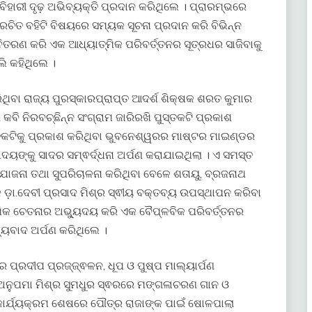
 ବିହାରୀ ଦୃଢ଼ ଅଭିବ୍ୟକ୍ତି ପ୍ରଦାନ କରିଥିଲେ । ପ୍ରାରମ୍ଭରେ
ଚିତ ବହିଟି ବିଷୟରେ ସମ୍ୟକ ସୂଚନା ପ୍ରଦାନ କରି ବିଭିନ୍ନ
େ ବିତରଣ କରି ଏକ ଆଧ୍ୟାତ୍ମିକ ପରିବର୍ତ୍ତନର ସୂତ୍ରଧର ସାଜିବାକୁ
ଲି କହିଥିଲେ ।
ଥିବା ରାଜ୍ୟ ପୁରସ୍କାରପ୍ରାପ୍ତ ଆଦର୍ଶ ଶିକ୍ଷକ ଶରତ କୁମାର
ବି ନିରବଚ୍ଛିନ୍ନ ସଂଗ୍ରାମ ଜାରିରଖି ପୁସ୍ତକଟି ପ୍ରକାଶ
ସ୍ତକଟିକୁ ପ୍ରକାଶ କରିଥିବା ଭୁବନେଶ୍ୱରର ମାଷ୍ଟର ମାଇଣ୍ଡର
ୋଦୟଙ୍କୁ ସାଦର ସମ୍ଵର୍ଦ୍ଧନା ଅର୍ପଣ କରାଯାଇଥିଲା । ଏ ସମସ୍ତ
ଯୋଜନା ତଥା ସୁପରିଚାଳନା କରିଥିବା ବେଳେ ଶତାୟୁ, ବ୍ରଜନାଥ
ଡ଼ା.ଦେବୀ ପ୍ରସାଦ ମିଶ୍ର ସ୍ଵୀୟ ବକ୍ତବ୍ୟ ଉପସ୍ଥାପନ କରିବା
ିକ ଚେତନାର ଅଭ୍ୟୁଦୟ କରି ଏକ ବୈପ୍ଳବିକ ପରିବର୍ତ୍ତନର
୍ୟବାଦ ଅର୍ପଣ କରିଥିଲେ ।
ପ୍ରଦୀପ ପ୍ରଜ୍ଜ୍ଵଳନ, ଧୂପ ଓ ପୁଷ୍ପ ମାଲ୍ୟାର୍ପଣ
ଃ ଅନୁପମା ମିଶ୍ର ସୁମଧୁର ସ୍ଵରରେ ମଙ୍ଗଳାଚରଣ ଗାନ ଓ
। କାର୍ଯ୍ୟକ୍ରମ ଶେଷରେ ପୌତ୍ର ରାଜାଙ୍କ ପାଇଁ ଷୋଳପାଲା