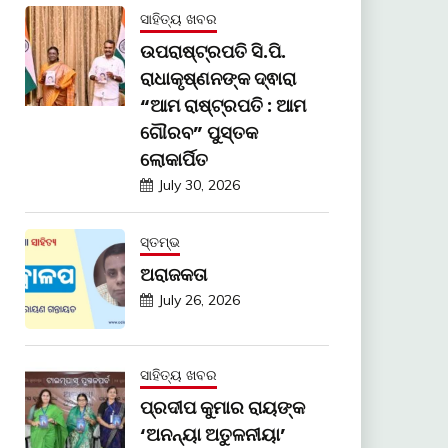
ସାହିତ୍ୟ ଖବର
ଉପରାଷ୍ଟ୍ରପତି ସି.ପି.
ରାଧାକୃଷ୍ଣନଙ୍କ ଦ୍ଵାରା
“ଆମ ରାଷ୍ଟ୍ରପତି : ଆମ
ଗୌରବ” ପୁସ୍ତକ
ଲୋକାର୍ପିତ
July 30, 2026
ସ୍ତମ୍ଭ
ଅରାଜକତା
July 26, 2026
ସାହିତ୍ୟ ଖବର
ପ୍ରଦୀପ କୁମାର ରାୟଙ୍କ
‘ଅନନ୍ୟା ଅତୁଳନୀୟା’