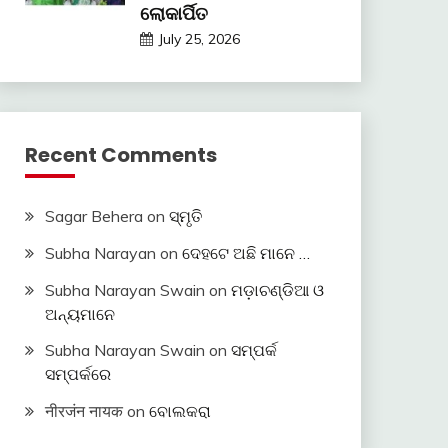
ଲୋକାର୍ପିତ
July 25, 2026
Recent Comments
Sagar Behera
on
ସ୍ମୃତି
Subha Narayan
on
ଦେହଟେ ଅଛି ମାନେ …
Subha Narayan Swain
on
ମଡ଼ାଚଣ୍ଡିଆ ଓ
ଅନ୍ୟମାନେ
Subha Narayan Swain
on
ସମ୍ପର୍କ
ସମ୍ପର୍କରେ
नीरजंन नायक
on
ବୋଲକରା