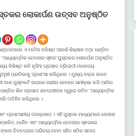
ୁସ୍ତକର ଲୋକାର୍ପଣ ଉତ୍ସବ ଅନୁଷ୍ଠିତ
ଣ୍ଡପଠାରେ ଏ ମାଟିର ବରିଷ୍ଠ ଆଦର୍ଶ ଶିକ୍ଷକ ତଥା ପଣ୍ଡିତ
 “ଆଧ୍ୟାତ୍ମିକ ଚେତନାର ସ୍ଵର”ପୁସ୍ତକର ଲୋକର୍ପଣ ଅନୁଷ୍ଠିତ
ଣ୍ୟ ବିଶିଷ୍ଟ କବି ନୃସିଂହ ପ୍ରସାଦ ତ୍ରିପାଠୀ ମହୋଦୟ
ୂଖୀ ପ୍ରତିଭାକୁ ପ୍ରଶଂସା କରିଥିଲେ । ମୁଖ୍ୟ ବକ୍ତା ଭାବେ
ାରୀ ଦାଶ ପୁସ୍ତକଟି ଉପରେ ଗଭୀର ଭାବରେ ସମୀକ୍ଷା କରି ଆଜିର
ଣ୍ଡିତ ଶିବ ପ୍ରସାଦ ଶତପଥୀଙ୍କ ଦ୍ୱାରା ରଚିତ “ଆଧ୍ୟାତ୍ମିକ
ୋଲି ଅବିହିତ କରିଥିଲେ ।
ଏବଂ ପ୍ରଶଂସନୀୟ ପଦକ୍ଷେପ । ଏହି ପୁସ୍ତକ ମାଧ୍ୟମରେ ଲେଖକ
ୃଙ୍ଖଳିତ, ମାର୍ଜିତ ଏବଂ ଆଧ୍ୟାତ୍ମିକ ଚେତନାର ସ୍ଵରରେ
ତାଙ୍କର ବିଦବତ୍ତାର ପରିଚୟ ଦେବା ସହିତ ସଠିକ ସମାଜ