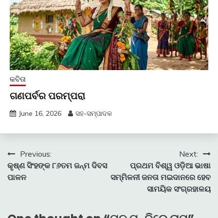
କବିତା
ଗଣପର୍ବର ପରମ୍ପରା
June 16, 2026
ସହ-ସମ୍ପାଦକ
Post
Previous:
Next:
କୃଷ୍ଣ ସିଂହଙ୍କ ୮୬ତମ ଜନ୍ମ ଦିବସ
ପ୍ରଥମ ବିଶ୍ୱ ଓଡ଼ିଆ ଭାଷା
navigation
ପାଳନ
ସମ୍ମିଳନୀ ଜନତା ମଇଦାନରେ ହେବ
ସାମୟିକ ସଂଗ୍ରହାଳୟ