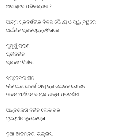
ଅବାସ୍ତବ ପରିକଳ୍ପନା ?
ଆତ୍ମ ପ୍ରଦର୍ଶନୀର ବିକଳ ଦୈନ୍ୟ ଓ ଦ୍ୱନ୍ଦ୍ୱରେ
ଅର୍ଥହୀନ ପ୍ରତିଦ୍ୱନ୍ଦ୍ଵିତାରେ
ମୁମୂର୍ଷୁ ପ୍ରାଣ
ପ୍ରୀତିହୀନ
ପ୍ରବାହ ବିହୀନ..
ସମ୍ବେଦନା ହୀନ
ନୀତି ଆଉ ଆଦର୍ଶ ଠାରୁ ଦୂର ଯୋଜନ ଯୋଜନ
ଜୀବନ ଅର୍ଥହୀନ ବାଚାଳ ଆତ୍ମ ପ୍ରଦର୍ଶନୀ
ଆନ୍ତରିକତା ବିହୀନ ଲୋକାଚାର
ହୃଦୟହୀନ ହୃଦୟବତ୍ତା
ବୃଥା ଆଡମ୍ବର, ଉଲ୍ଲାସ,