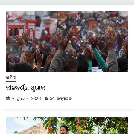
କବିତା
ନୀଳବର୍ଣ୍ଣ ଶୃଗାଳ
August 4, 2026
ସହ-ସମ୍ପାଦକ