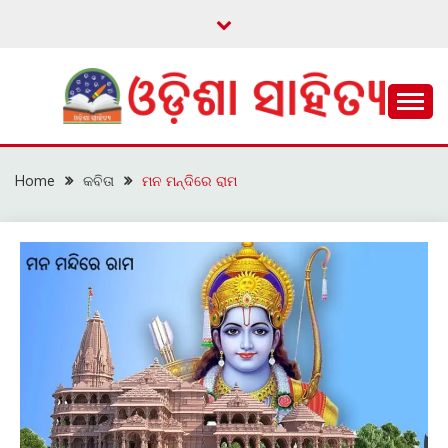
Skip
to
content
ଓଡ଼ିଆ ଇ-ସାହିତ୍ୟକୁ ଆଗକୁ ନେବାକୁ ଏକ ନୂଆ ପ୍ରଚେଷ୍ଠା
ଓଡ଼ିଶା ସାହିତ୍ୟ
Home
କବିତା
ମନ ମନ୍ଦିରେ ରାମ