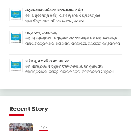
ଲୋକକଥାରେ ପରିବେଶ ସଂରକ୍ଷଣର ବାର୍ତ୍ତା
ବହି: ଦ ନୁଟମେଗ୍ସ କର୍ସର୍: ପାରାବଲ୍ ଫର ଏ ପ୍ଲାନେଟ୍ ଇନ
କ୍ରାଇସିସ୍ଲେଖକ: ଅମିତାଭ ଘୋଷପ୍ରକାଶକ: …
ଅଳ୍ପ କଥା, ଗଭୀର ଭାବ
ବହି: ‘ସ୍ୱପ୍ନଶ୍ରବା’, ‘ମଧୁବ୍ରତା’ ଏବଂ ‘ଅମୋକ୍ଷ ତପ’କବି: ଉମାକାନ୍ତ
ମହାପାତ୍ରପ୍ରକାଶକ: ଶ୍ରୀପର୍ଣ୍ଣା ପ୍ରକାଶନୀ, ଉଦୟରାଗ କମ୍ପେ୍ଲକ୍ସ,
…
ସାହିତ୍ୟ, ସଂସ୍କୃତି ଓ ସମାଜର କଥା
ବହି: ସାହିତ୍ୟରେ ସଂସ୍କୃତିର ସଂକେତଲେଖକ: ଇଂ ମୁରଲୀଧର
ହୋତାପ୍ରକାଶକ: ନିଶବ୍ଦ, ଡିଭାଇନ ନଗର, କଟକପ୍ରଥମ ସଂସ୍କରଣ: …
Recent Story
କବିତା