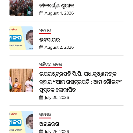
ନୀଳବର୍ଣ୍ଣ ଶୃଗାଳ
August 4, 2026
ସ୍ତମ୍ଭ
ଭବସାଗର
August 2, 2026
ସାହିତ୍ୟ ଖବର
ଉପରାଷ୍ଟ୍ରପତି ସି.ପି. ରାଧାକୃଷ୍ଣନଙ୍କ
ଦ୍ଵାରା “ଆମ ରାଷ୍ଟ୍ରପତି : ଆମ ଗୌରବ”
ପୁସ୍ତକ ଲୋକାର୍ପିତ
July 30, 2026
ସ୍ତମ୍ଭ
ଅରାଜକତା
July 26, 2026