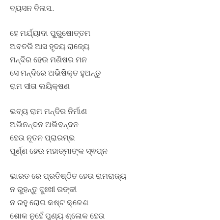
ବ୍ୟସନ ବିଳାସ..
ହେ ମର୍ଯ୍ୟାଦା ପୁରୁଷୋତ୍ତମ
ଅବତରି ଆସ ହୃଦୟ ରାଜ୍ୟେ
ମନ୍ଦିର ହେଉ ମଣିଷର ମନ
ସେ ମନ୍ଦିରେ ଅଭିଷିକ୍ତ ହୁଅନ୍ତୁ
ରାମ ସୀତା ଲୟିକ୍ଷଣ
ଭବ୍ୟ ରାମ ମନ୍ଦିର ନିର୍ମାଣ
ଅଭିନନ୍ଦନ ଅଭିବନ୍ଦନ
ହେଉ ନୂତନ ପ୍ରାରମ୍ଭ
ପୂର୍ଣ୍ଣ ହେଉ ମହାତ୍ମାଙ୍କ ସ୍ଵପ୍ନ
ଭାରତ ରେ ପ୍ରତିଷ୍ଠିତ ହେଉ ରାମରାଜ୍ୟ
ନ ରୁହନ୍ତୁ ଦୁଃଖୀ ରଙ୍କୀ
ନ ରହୁ ରୋଗ କଷ୍ଟ କ୍ଳେଶ
ଶୋକ ନୁହେଁ ପୁଣ୍ୟ ଶ୍ଳୋକ ହେଉ