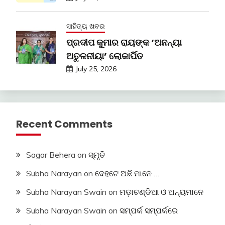
ସାହିତ୍ୟ ଖବର
ପ୍ରଦୀପ କୁମାର ରାୟଙ୍କ ‘ଅନନ୍ୟା
ଅତୁଳନୀୟା’ ଲୋକାର୍ପିତ
July 25, 2026
Recent Comments
Sagar Behera
on
ସ୍ମୃତି
Subha Narayan
on
ଦେହଟେ ଅଛି ମାନେ …
Subha Narayan Swain
on
ମଡ଼ାଚଣ୍ଡିଆ ଓ ଅନ୍ୟମାନେ
Subha Narayan Swain
on
ସମ୍ପର୍କ ସମ୍ପର୍କରେ