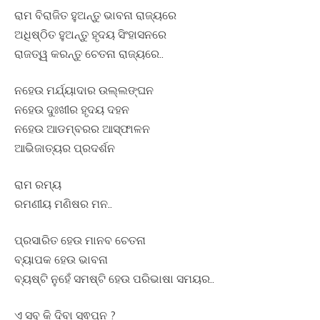
ରାମ ବିରାଜିତ ହୁଅନ୍ତୁ ଭାବନା ରାଜ୍ୟରେ
ଅଧିଷ୍ଠିତ ହୁଅନ୍ତୁ ହୃଦୟ ସିଂହାସନରେ
ରାଜତ୍ୱ କରନ୍ତୁ ଚେତନା ରାଜ୍ୟରେ..
ନହେଉ ମର୍ଯ୍ୟାଦାର ଉଲ୍ଲଙ୍ଘନ
ନହେଉ ଦୁଃଖୀର ହୃଦୟ ଦହନ
ନହେଉ ଆଡମ୍ବରର ଆସ୍ଫାଳନ
ଆଭିଜାତ୍ୟର ପ୍ରଦର୍ଶନ
ରାମ ରମ୍ୟ
ରମଣୀୟ ମଣିଷର ମନ..
ପ୍ରସାରିତ ହେଉ ମାନବ ଚେତନା
ବ୍ୟାପକ ହେଉ ଭାବନା
ବ୍ୟଷ୍ଟି ନୁହେଁ ସମଷ୍ଟି ହେଉ ପରିଭାଷା ସମୟର..
ଏ ସବୁ କି ଦିବା ସ୍ଵପ୍ନ ?