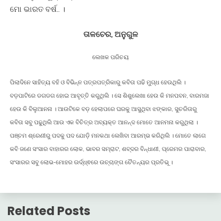
ମୋ ଭାରତ ବର୍ଷ.. ।
ତାଳଚେର, ଅନୁଗୁଳ
ଲେଖକ ପରିଚୟ
ପିଲାଦିନେ ସାହିତ୍ୟ ବହି ଓ ବିଭିନ୍ନ ପତ୍ରପତ୍ରିକାରୁ କବିତା ପଢି ମୁଗ୍ଧ ହେଉଥିଲି ।
ବଡ଼ପାଟିରେ ଡଗଡଗ ହୋଇ ଆବୃତ୍ତି କରୁଥିଲି । ସେ ଶିଶୁଲେଖା ହେଉ କି ମନପବନ, ବାରମଜା
ହେଉ କି ବିଲୁଆନନା । ଆଉଟିକେ ବଡ଼ ହେଲାପରେ ଘରକୁ ଆସୁଥିବା ଝଙ୍କାର, ସୁଚରିତାରୁ
କବିତା ସବୁ ପଢୁଥିଲି ଆଉ ଏକ ବିଚିତ୍ର ଅବ୍ୟକ୍ତ ଆନନ୍ଦ ମୋତେ ଆନମନା କରୁଥିଲା ।
ପଞ୍ଚମ ଶ୍ରେଣୀରୁ ପଦକୁ ପଦ ଯୋଡ଼ି ମନକଥା ଲେଖିବା ଆରମ୍ଭ କରିଥିଲି । ମୋତେ ଲାଗେ
କବି ଜଣେ ସଂସାର ବାହାରର ଲୋକ, ଭାବର ସମ୍ରାଟ, ଶବ୍ଦର ବିନ୍ଧାଣୀ, ପ୍ରେମର ପାରାବାର,
ସଂସାରର ସବୁ ଲୋଭ-ମୋହର ଉର୍ଦ୍ଧ୍ଵରେ ଉଚ୍ଚାଙ୍ଗ ଚୈତନ୍ୟର ପ୍ରତିଭୂ ।
Related Posts