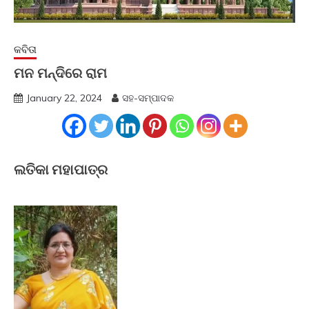
କବିତା
ମନ ମନ୍ଦିରେ ରାମ
January 22, 2024
ସହ-ସମ୍ପାଦକ
ଲତିକା ମହାପାତ୍ର