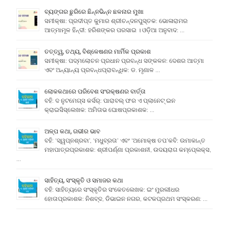
ବ୍ୟଙ୍ଗର ଛୁରିରେ ଛିନ୍ନଭିନ୍ନ ଛଳନାର ମୁଖା
ସମୀକ୍ଷା: ପ୍ରଦୀପ୍ତ କୁମାର ଶ୍ରୀଚନ୍ଦନପୁସ୍ତକ: ଭୋଳାରାମର
ଆତ୍ମାମୂଳ ହିନ୍ଦୀ: ହରିଶଙ୍କର ପରସାଇ । ଓଡ଼ିଆ ଅନୁବାଦ: …
ତତ୍ତ୍ୱ, ତଥ୍ୟ, ବିଶ୍ଳେଷଣର ମାର୍ମିକ ପ୍ରକାଶ
ସମୀକ୍ଷା: ପଦ୍ମଲୋଚନ ପ୍ରଧାନ ପ୍ରବନ୍ଧ ସଙ୍କଳନ: ଦେଶର ଆତ୍ମା
ଏବଂ ଅନ୍ୟାନ୍ୟ ପ୍ରବନ୍ଧପ୍ରାବନ୍ଧିକ: ଡ. ମୃଣାଳ …
ଲୋକକଥାରେ ପରିବେଶ ସଂରକ୍ଷଣର ବାର୍ତ୍ତା
ବହି: ଦ ନୁଟମେଗ୍ସ କର୍ସର୍: ପାରାବଲ୍ ଫର ଏ ପ୍ଲାନେଟ୍ ଇନ
କ୍ରାଇସିସ୍ଲେଖକ: ଅମିତାଭ ଘୋଷପ୍ରକାଶକ: …
ଅଳ୍ପ କଥା, ଗଭୀର ଭାବ
ବହି: ‘ସ୍ୱପ୍ନଶ୍ରବା’, ‘ମଧୁବ୍ରତା’ ଏବଂ ‘ଅମୋକ୍ଷ ତପ’କବି: ଉମାକାନ୍ତ
ମହାପାତ୍ରପ୍ରକାଶକ: ଶ୍ରୀପର୍ଣ୍ଣା ପ୍ରକାଶନୀ, ଉଦୟରାଗ କମ୍ପେ୍ଲକ୍ସ,
…
ସାହିତ୍ୟ, ସଂସ୍କୃତି ଓ ସମାଜର କଥା
ବହି: ସାହିତ୍ୟରେ ସଂସ୍କୃତିର ସଂକେତଲେଖକ: ଇଂ ମୁରଲୀଧର
ହୋତାପ୍ରକାଶକ: ନିଶବ୍ଦ, ଡିଭାଇନ ନଗର, କଟକପ୍ରଥମ ସଂସ୍କରଣ: …