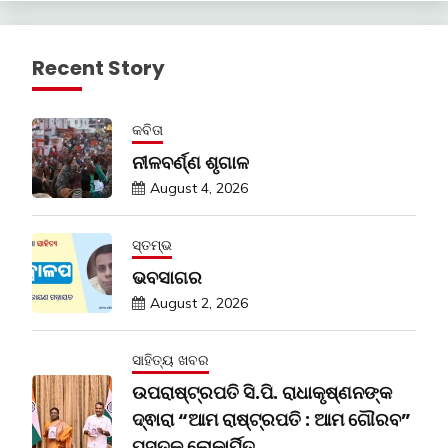
Recent Story
କବିତା
ନୀଳବର୍ଣ୍ଣ ଶୃଗାଳ
August 4, 2026
ସ୍ତମ୍ଭ
ଭବସାଗର
August 2, 2026
ସାହିତ୍ୟ ଖବର
ଉପରାଷ୍ଟ୍ରପତି ସି.ପି. ରାଧାକୃଷ୍ଣନଙ୍କ
ଦ୍ଵାରା “ଆମ ରାଷ୍ଟ୍ରପତି : ଆମ ଗୌରବ”
ପୁସ୍ତକ ଲୋକାର୍ପିତ