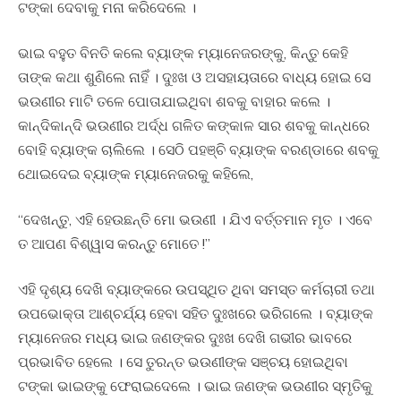
ଟଙ୍କା ଦେବାକୁ ମନା କରିଦେଲେ ।
ଭାଇ ବହୁତ ବିନତି କଲେ ବ୍ୟାଙ୍କ ମ୍ୟାନେଜରଙ୍କୁ, କିନ୍ତୁ କେହି
ତାଙ୍କ କଥା ଶୁଣିଲେ ନାହିଁ । ଦୁଃଖ ଓ ଅସହାୟତାରେ ବାଧ୍ୟ ହୋଇ ସେ
ଭଉଣୀର ମାଟି ତଳେ ପୋତାଯାଇଥିବା ଶବକୁ ବାହାର କଲେ ।
କାନ୍ଦିକାନ୍ଦି ଭଉଣୀର ଅର୍ଦ୍ଧ ଗଳିତ କଙ୍କାଳ ସାର ଶବକୁ କାନ୍ଧରେ
ବୋହି ବ୍ୟାଙ୍କ ଚାଲିଲେ । ସେଠି ପହଞ୍ଚି ବ୍ୟାଙ୍କ ବରଣ୍ଡାରେ ଶବକୁ
ଥୋଇଦେଇ ବ୍ୟାଙ୍କ ମ୍ୟାନେଜରକୁ କହିଲେ,
“ଦେଖନ୍ତୁ, ଏହି ହେଉଛନ୍ତି ମୋ ଭଉଣୀ । ଯିଏ ବର୍ତ୍ତମାନ ମୃତ । ଏବେ
ତ ଆପଣ ବିଶ୍ୱାସ କରନ୍ତୁ ମୋତେ !”
ଏହି ଦୃଶ୍ୟ ଦେଖି ବ୍ୟାଙ୍କରେ ଉପସ୍ଥିତ ଥିବା ସମସ୍ତ କର୍ମଚାରୀ ତଥା
ଉପଭୋକ୍ତା ଆଶ୍ଚର୍ଯ୍ୟ ହେବା ସହିତ ଦୁଃଖରେ ଭରିଗଲେ । ବ୍ୟାଙ୍କ
ମ୍ୟାନେଜର ମଧ୍ୟ ଭାଇ ଜଣଙ୍କର ଦୁଃଖ ଦେଖି ଗଭୀର ଭାବରେ
ପ୍ରଭାବିତ ହେଲେ । ସେ ତୁରନ୍ତ ଭଉଣୀଙ୍କ ସଞ୍ଚୟ ହୋଇଥିବା
ଟଙ୍କା ଭାଇଙ୍କୁ ଫେରାଇଦେଲେ । ଭାଇ ଜଣଙ୍କ ଭଉଣୀର ସ୍ମୃତିକୁ