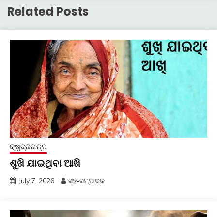
Related Posts
କ୍ଷୁଦ୍ରଗଳ୍ପ
ଶୁଖି ଯାଇଥିବା ଆଖି
July 7, 2026
ସହ-ସମ୍ପାଦକ