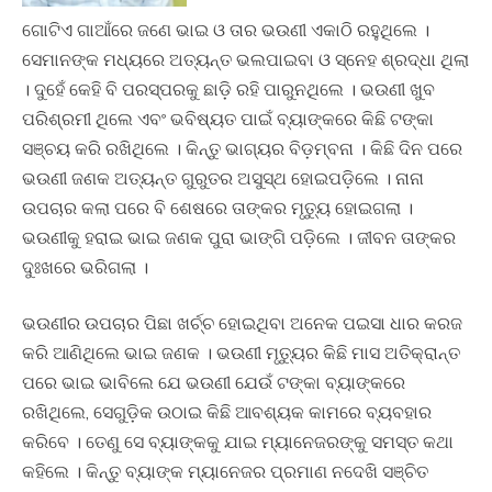
ଗୋଟିଏ ଗାଆଁରେ ଜଣେ ଭାଇ ଓ ତାର ଭଉଣୀ ଏକାଠି ରହୁଥିଲେ ।
ସେମାନଙ୍କ ମଧ୍ୟରେ ଅତ୍ୟନ୍ତ ଭଲପାଇବା ଓ ସ୍ନେହ ଶ୍ରଦ୍ଧା ଥିଲା
। ଦୁହେଁ କେହି ବି ପରସ୍ପରକୁ ଛାଡ଼ି ରହି ପାରୁନଥିଲେ । ଭଉଣୀ ଖୁବ
ପରିଶ୍ରମୀ ଥିଲେ ଏବଂ ଭବିଷ୍ୟତ ପାଇଁ ବ୍ୟାଙ୍କରେ କିଛି ଟଙ୍କା
ସଞ୍ଚୟ କରି ରଖିଥିଲେ । କିନ୍ତୁ ଭାଗ୍ୟର ବିଡ଼ମ୍ବନା । କିଛି ଦିନ ପରେ
ଭଉଣୀ ଜଣକ ଅତ୍ୟନ୍ତ ଗୁରୁତର ଅସୁସ୍ଥ ହୋଇପଡ଼ିଲେ । ନାନା
ଉପଚାର କଲା ପରେ ବି ଶେଷରେ ତାଙ୍କର ମୃତ୍ୟୁ ହୋଇଗଲା ।
ଭଉଣୀକୁ ହରାଇ ଭାଇ ଜଣକ ପୁରା ଭାଙ୍ଗି ପଡ଼ିଲେ । ଜୀବନ ତାଙ୍କର
ଦୁଃଖରେ ଭରିଗଲା ।
ଭଉଣୀର ଉପଚାର ପିଛା ଖର୍ଚ୍ଚ ହୋଇଥିବା ଅନେକ ପଇସା ଧାର କରଜ
କରି ଆଣିଥିଲେ ଭାଇ ଜଣକ । ଭଉଣୀ ମୃତ୍ୟୁର କିଛି ମାସ ଅତିକ୍ରାନ୍ତ
ପରେ ଭାଇ ଭାବିଲେ ଯେ ଭଉଣୀ ଯେଉଁ ଟଙ୍କା ବ୍ୟାଙ୍କରେ
ରଖିଥିଲେ, ସେଗୁଡ଼ିକ ଉଠାଇ କିଛି ଆବଶ୍ୟକ କାମରେ ବ୍ୟବହାର
କରିବେ । ତେଣୁ ସେ ବ୍ୟାଙ୍କକୁ ଯାଇ ମ୍ୟାନେଜରଙ୍କୁ ସମସ୍ତ କଥା
କହିଲେ । କିନ୍ତୁ ବ୍ୟାଙ୍କ ମ୍ୟାନେଜର ପ୍ରମାଣ ନଦେଖି ସଞ୍ଚିତ