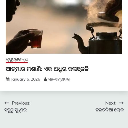
କ୍ଷୁଦ୍ରଗଳ୍ପ
ଆତ୍ମାର ମଶାଣି: ଏକ ଅଧୁରା ଜଳାଞ୍ଜଳି
January 5, 2026
ସହ-ସମ୍ପାଦକ
Post
Previous:
Next:
ସବୁଠୁ ସୁନ୍ଦର
ତଳତଳିଆ ଲୋକ
navigation