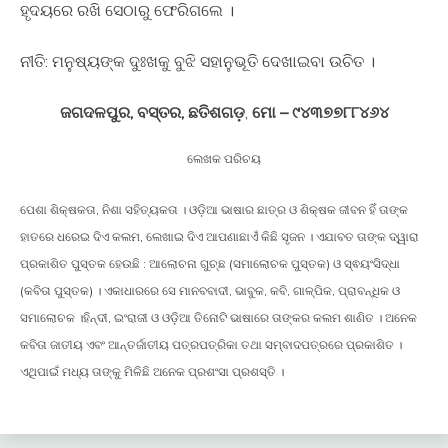
ହୃଦୟରେ ରଖି ସେଠାରୁ ଫେରିଗଲେ ।
ନୀତି: ମନୁଷ୍ୟଙ୍କ ଦୁଃଖକୁ ବୁଝି ସହାନୁଭୂତି ଦେଖାଇବା ଉଚିତ ।
ଜଗଦଳପୁର, ବସ୍ତର, ଛତିଶଗଡ଼
,
ମୋ – ୯୪୩୭୭୮୮୪୬୪
ଲେଖକ ପରିଚୟ
ପେଶା ଶିକ୍ଷକତା, ନିଶା ସହିତ୍ୟକତା । ଓଡ଼ିଆ ଭାଷାର ଛାତ୍ର ଓ ଶିକ୍ଷକ ଜୀବନ ହିଁ ତାଙ୍କ
ହାତରେ ଧରେଇ ଦିଏ କଲମ, ଲେଖାଇ ଦିଏ ଆପଣାଛାଏଁ କିଛି ସୃଜନ । ଏଯାବତ ତାଙ୍କ ଦ୍ୱାରା
ପ୍ରକାଶିତ ପୁସ୍ତକ ହେଉଛି : ଆଲୋଚନା ଗୁଚ୍ଛ (ସମାଲୋଚକ ପୁସ୍ତକ) ଓ ସ୍ଵୟଂସିଦ୍ଧା
(କବିତା ପୁସ୍ତକ) । ଏକାଧାରରେ ସେ ମାନବବାଦୀ, ଭାବୁକ, କବି, ଗାଳ୍ପିକ, ପ୍ରାବନ୍ଧିକ ଓ
ସମାଲୋଚକ ।ହିନ୍ଦୀ, ଇଂରାଜୀ ଓ ଓଡ଼ିଆ ତିନୋଟି ଭାଷାରେ ତାଙ୍କର କଲମ ଶାଣିତ । ଅନେକ
କବିତା ଜାତୀୟ ଏବଂ ଆନ୍ତର୍ଜାତୀୟ ପତ୍ରପତ୍ରିକା ତଥା ସମ୍ବାଦପତ୍ରରେ ପ୍ରକାଶିତ ।
ଏଥିପାଇଁ ମଧ୍ୟ ତାଙ୍କୁ ମିଳିଛି ଅନେକ ପ୍ରଶଂସା ପ୍ରଶସ୍ତି ।