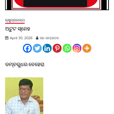
କ୍ଷୁଦ୍ରଗଳ୍ପ
ଅଟୁଟ ସ୍ନେହ
April 30, 2026
ସହ-ସମ୍ପାଦକ
ଡମ୍ବରୁଧର ବେହେରା