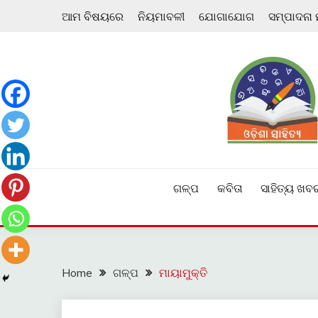
Skip
ଆମ ବିଷୟରେ
ନିୟମାବଳୀ
ଯୋଗାଯୋଗ
ସମ୍ପାଦନା
to
content
ଓଡ଼ିଆ ଇ-ସାହିତ୍ୟକୁ ଆଗକୁ ନେବାକୁ ଏକ ନୂଆ ପ୍ରଚେଷ୍ଠା
ଓଡ଼ିଶା ସାହିତ୍ୟ
ଗଳ୍ପ
କବିତା
ସାହିତ୍ୟ ଖବ
Home
ଗଳ୍ପ
ମାୟାମୁକ୍ତି