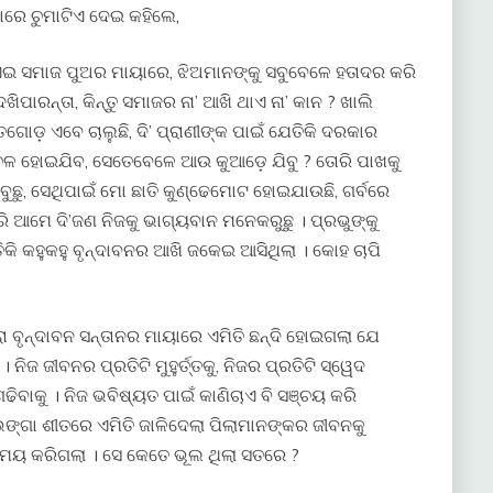
ାରେ ଚୁମାଟିଏ ଦେଇ କହିଲେ,
 । ଏଇ ସମାଜ ପୁଅର ମାୟାରେ, ଝିଅମାନଙ୍କୁ ସବୁବେଳେ ହତାଦର କରି
ିପାରନ୍ତା, କିନ୍ତୁ ସମାଜର ନା’ ଆଖି ଥାଏ ନା’ କାନ ? ଖାଲି
ଗୋଡ଼ ଏବେ ଚାଲୁଛି, ଦି’ ପ୍ରାଣୀଙ୍କ ପାଇଁ ଯେତିକି ଦରକାର
ଳ ହୋଇଯିବ, ସେତେବେଳେ ଆଉ କୁଆଡ଼େ ଯିବୁ ? ତୋରି ପାଖକୁ
ବୁଛୁ, ସେଥିପାଇଁ ମୋ ଛାତି କୁଣ୍ଢେମୋଟ ହୋଇଯାଉଛି, ଗର୍ବରେ
ି ଆମେ ଦି’ଜଣ ନିଜକୁ ଭାଗ୍ୟବାନ ମନେକରୁଛୁ । ପ୍ରଭୁଙ୍କୁ
ଏତିକି କହୁକହୁ ବୃନ୍ଦାବନର ଆଖି ଜକେଇ ଆସିଥିଲା । କୋହ ଚାପି
 ବୃନ୍ଦାବନ ସନ୍ତାନର ମାୟାରେ ଏମିତି ଛନ୍ଦି ହୋଇଗଲା ଯେ
ନିଜ ଜୀବନର ପ୍ରତିଟି ମୁହୁର୍ତ୍ତକୁ, ନିଜର ପ୍ରତିଟି ସ୍ୱେଦ
ଢିବାକୁ । ନିଜ ଭବିଷ୍ୟତ ପାଇଁ କାଣିଚାଏ ବି ସଞ୍ଚୟ କରି
ାଡ଼ଭଙ୍ଗା ଶୀତରେ ଏମିତି ଜାଳିଦେଲା ପିଲାମାନଙ୍କର ଜୀବନକୁ
ରମୟ କରିଗଲା । ସେ କେତେ ଭୂଲ ଥିଲା ସତରେ ?