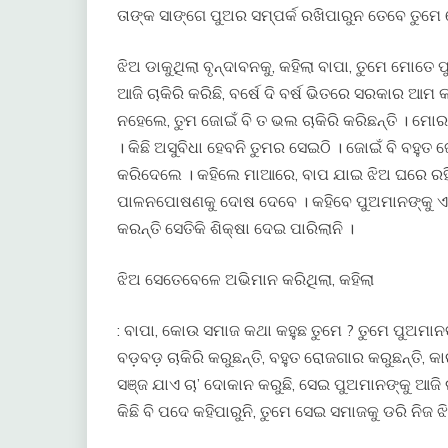
ତାଙ୍କ ସାଙ୍ଗେ ପୁଅର ସମ୍ପର୍କ ରଖିପାରୁନ ତେବେ ତୁମ
ଝିଅ ଡାକୁଥିଲା ବୃନ୍ଦାବନକୁ, କହିଲା ବାପା, ତୁମେ ମୋତ
ଆଜି ଚାକିରି କରିଛି, ବର୍ଷେ ଦି ବର୍ଷ ଭିତରେ ସରକାର ଆମ 
ନହେଲେ, ତୁମ ଜୋଇଁ ବି ତ ଭଲ ଚାକିରି କରିଛନ୍ତି । ମୋର
। କିଛି ଅସୁବିଧା ହେବନି ତୁମର ସେଇଠି । ଜୋଇଁ ବି ବହୁତ
କରିଦେଲେ । କହିଲେ ମାଆରେ, ବାପ ଯାଇ ଝିଅ ଘରେ ରହିବ
ପାଳନପୋଷଣକୁ ଦୋଷ ଦେବେ । କହିବେ ପୁଅମାନଙ୍କୁ ଏତେ
କରନ୍ତି ସେତିକି ଶିକ୍ଷା ଦେଇ ପାରିଲାନି ।
ଝିଅ ସେତେବେଳେ ଅଭିମାନ କରିଥିଲା, କହିଲା
: ବାପା, କୋଉ ସମାଜ କଥା କହୁଛ ତୁମେ ? ତୁମେ ପୁଅମ
ବଡ଼ବଡ଼ ଚାକିରି କରୁଛନ୍ତି, ବହୁତ ରୋଜଗାର କରୁଛନ୍ତି, କା
ସଞ୍ଜ ଯାଏ ଚା’ ଦୋକାନ କରୁଛି, ସେଇ ପୁଅମାନଙ୍କୁ ଆଜି ଲ
କିଛି ବି ପଦେ କହିପାରୁନି, ତୁମେ ସେଇ ସମାଜକୁ ଡରି ନିଜ ଝ