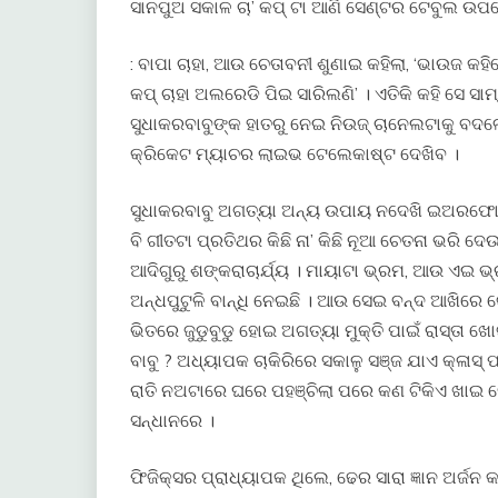
ସାନପୁଅ ସକାଳ ଚା’ କପ୍ ଟା ଆଣି ସେଣ୍ଟର ଟେବୁଲ ଉପର
: ବାପା ଚାହା, ଆଉ ଚେତାବନୀ ଶୁଣାଇ କହିଲା, ‘ଭାଉଜ କହି
କପ୍ ଚାହା ଅଲରେଡି ପିଇ ସାରିଲଣି’ । ଏତିକି କହି ସେ ସା
ସୁଧାକରବାବୁଙ୍କ ହାତରୁ ନେଇ ନିଉଜ୍ ଚାନେଲଟାକୁ ବଦଳେ
କ୍ରିକେଟ ମ୍ୟାଚର ଲାଇଭ ଟେଲେକାଷ୍ଟ ଦେଖିବ ।
ସୁଧାକରବାବୁ ଅଗତ୍ୟା ଅନ୍ୟ ଉପାୟ ନଦେଖି ଇଅରଫୋନ
ବି ଗୀତଟା ପ୍ରତିଥର କିଛି ନା’ କିଛି ନୂଆ ଚେତନା ଭରି ଦ
ଆଦିଗୁରୁ ଶଙ୍କରାଚାର୍ଯ୍ୟ । ମାୟାଟା ଭ୍ରମ, ଆଉ ଏଇ 
ଅନ୍ଧପୁଟୁଳି ବାନ୍ଧି ନେଇଛି । ଆଉ ସେଇ ବନ୍ଦ ଆଖିରେ
ଭିତରେ ଜୁଡୁବୁଡୁ ହୋଇ ଅଗତ୍ୟା ମୁକ୍ତି ପାଇଁ ରାସ୍ତା ଖୋ
ବାବୁ ? ଅଧ୍ୟାପକ ଚାକିରିରେ ସକାଳୁ ସଞ୍ଜ ଯାଏ କ୍ଳାସ୍ 
ରାତି ନଅଟାରେ ଘରେ ପହଞ୍ଚିଲା ପରେ କଣ ଟିକିଏ ଖାଇ ଦେ
ସନ୍ଧାନରେ ।
ଫିଜିକ୍ସର ପ୍ରାଧ୍ୟାପକ ଥିଲେ, ଢେର ସାରା ଜ୍ଞାନ ଅର୍ଜନ କ