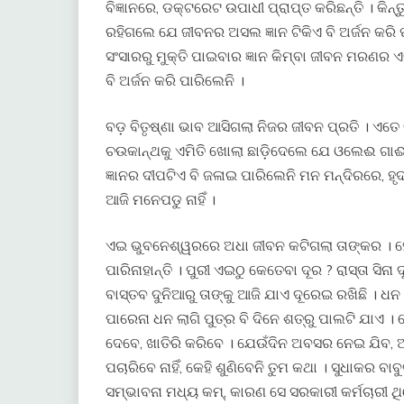
ବିଜ୍ଞାନରେ, ଡକ୍ଟରେଟ ଉପାଧୀ ପ୍ରାପ୍ତ କରିଛନ୍ତି । କିନ୍
ରହିଗଲେ ଯେ ଜୀବନର ଅସଲ ଜ୍ଞାନ ଟିକିଏ ବି ଅର୍ଜନ କରି 
ସଂସାରରୁ ମୁକ୍ତି ପାଇବାର ଜ୍ଞାନ କିମ୍ବା ଜୀବନ ମରଣର ଏଇ 
ବି ଅର୍ଜନ କରି ପାରିଲେନି ।
ବଡ଼ ବିତୃଷ୍ଣା ଭାବ ଆସିଗଲା ନିଜର ଜୀବନ ପ୍ରତି । ଏତ
ଚଉକାନ୍ଥକୁ ଏମିତି ଖୋଲା ଛାଡ଼ିଦେଲେ ଯେ ଓଲେଈ ଗାଈ ପ
ଜ୍ଞାନର ଦୀପଟିଏ ବି ଜଳାଇ ପାରିଲେନି ମନ ମନ୍ଦିରରେ,
ଆଜି ମନେପଡୁ ନାହିଁ ।
ଏଇ ଭୁବନେଶ୍ୱରରେ ଅଧା ଜୀବନ କଟିଗଲା ତାଙ୍କର । ହେଲ
ପାରିନାହାନ୍ତି । ପୁରୀ ଏଇଠୁ କେତେବା ଦୂର ? ରାସ୍ତା ସିନା 
ବାସ୍ତବ ଦୁନିଆରୁ ତାଙ୍କୁ ଆଜି ଯାଏ ଦୂରେଇ ରଖିଛି । ଧ
ପାରେନା ଧନ ଲାଗି ପୁତ୍ର ବି ଦିନେ ଶତ୍ରୁ ପାଲଟି ଯାଏ । 
ଦେବେ, ଖାତିରି କରିବେ । ଯେଉଁଦିନ ଅବସର ନେଇ ଯିବ, ଅର
ପଚାରିବେ ନାହିଁ, କେହି ଶୁଣିବେନି ତୁମ କଥା । ସୁଧାକର ବ
ସମ୍ଭାବନା ମଧ୍ୟ କମ୍, କାରଣ ସେ ସରକାରୀ କର୍ମଚାରୀ ଥିଲ