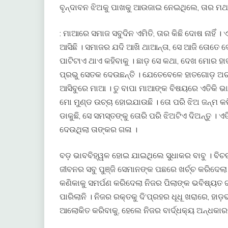
ବୃନ୍ଦାବନ ଝିଅକୁ ପାଖକୁ ଆଉଜାଇ ନେଇଥିଲେ, ତାର ମଥ
: ମାଆରେ ସମାଜ ସବୁଦିନ ଏମିତି, ତାର କିଛି ଦୋଷ ନାହିଁ
ଆସିଛି । ସମାଜର ଯଦି ଆଖି ଥାଆନ୍ତା, ସେ ଆଜି ତୋତେ ଦେଖ
ପାଟିଟାଏ ଥାଏ କହିବାକୁ । ଛାଡ଼ ସେ କଥା, ଦେଖ ମୋର ହାତ
ପ୍ରଭୁ ସେତକ ଦେଉଛନ୍ତି । ଯେତେବେଳେ ହାତଗୋଡ଼ ଅଚ
ଆସିବୁରେ ମାଆ । ତୁ ବାପା ମାଆଙ୍କ ବିଷୟରେ ଏତିକି ଭା
ମୋ ମୁଣ୍ଡ ଉଚ୍ଚା ହୋଇଯାଉଛି । ତୋ ପରି ଝିଅ ଜନ୍ମ କର
ଡାକୁଛି, ସେ ସମସ୍ତଙ୍କୁ ତୋରି ପରି ଝିଅଟିଏ ଦିଅନ୍ତୁ । 
ଦେଉଥିଲା ତାଙ୍କର ଗଳା ।
ବଡ଼ ଭାବବିହ୍ୱଳ ହୋଇ ଯାଇଥିଲେ ସୁଧାକର ବାବୁ । ବିଚରା
ଜୀବନର ସବୁ ପୁଞ୍ଜି ସେମାନଙ୍କ ପଛରେ ଖର୍ଚ୍ଚ କରିଦେଲା । 
କଣିକାକୁ ସମର୍ପଣ କରିଦେଲା ନିଜର ପିଲାଙ୍କ ଭବିଷ୍ୟତ ଗ
ପାରିଲାନି । ନିଜର ରକ୍ତକୁ ଦି‘ପ୍ରହର ଧୂଧୂ ଖରାରେ, ହ
ଆଲୋକିତ କରିବାକୁ, ହେଲେ ନିଜର ବାର୍ଦ୍ଧକ୍ୟ ଅନ୍ଧକା