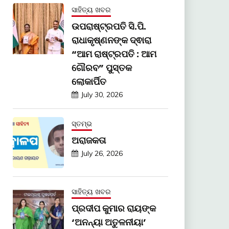
ସାହିତ୍ୟ ଖବର
ଉପରାଷ୍ଟ୍ରପତି ସି.ପି.
ରାଧାକୃଷ୍ଣନଙ୍କ ଦ୍ଵାରା
“ଆମ ରାଷ୍ଟ୍ରପତି : ଆମ
ଗୌରବ” ପୁସ୍ତକ
ଲୋକାର୍ପିତ
July 30, 2026
ସ୍ତମ୍ଭ
ଅରାଜକତା
July 26, 2026
ସାହିତ୍ୟ ଖବର
ପ୍ରଦୀପ କୁମାର ରାୟଙ୍କ
‘ଅନନ୍ୟା ଅତୁଳନୀୟା’