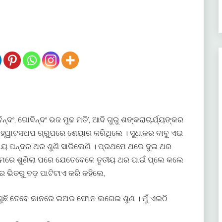
ନ୍ଦଂ, ଗୋବିନ୍ଦଂ ଭଜ ମୁଢ ମତି’, ଆଦି ଗୁରୁ ଶଙ୍କରାଚାର୍ଯ୍ୟଙ୍କର
ୁ ହ୍ୱାଟସଅପ ଗ୍ରୁପରେ ଶେୟାର କରିଥିଲେ । ସୁଧାକର ବାବୁ ଏଇ
ରାୟ ପନ୍ଦର ଥର ଶୁଣି ସାରିଲେଣି । ପ୍ରଥମେ ଥରେ ଦୁଇ ଥର
ରେ ଶୁଣିଲା ପରେ ଯେତେବେଳେ ତୃତୀୟ ଥର ପାଇଁ ପ୍ଲେ କଲେ
ର ଭିତରୁ ବଡ଼ ପାଟିଟାଏ କରି କହିଲେ,
ାଗୁଛି ତେବେ କାନରେ ଇଅର ଫୋନ ଲଗେଇ ଶୁଣ । ମୁଁ ଏଇଠି