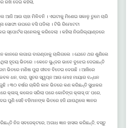
େ ରଖି ଦେଇ କହିଲା,
ଲେ ଆଜି ଆଉ ଚାହା ମିଳିବନି । ଏଇଟାକୁ ମିଶେଇ ସକାଳୁ ତୁମେ ଚାରି
ମ୍ନା ସୋଫା ଉପରେ ବସି ପଡିଲା । ଟିଭି ରିମୋଟଟା
ଇ ସ୍ପୋର୍ଟସ ଚାନେଲକୁ କରିଦେଲା । କହିଲା ନିଉଜିଲ୍ୟାଣ୍ଡରେ
 କାନରେ ଲଗାଇ ବାରଣ୍ଡାକୁ ଚାଲିଗଲେ । ଯେତେ ଥର ଶୁଣିଲେ
େଉଥିଲା ହୃଦୟ ଭିତରେ । କେତେ ସୁନ୍ଦର ଭାବେ ବୁଝେଇ ଦେଇଛନ୍ତି
ଭ୍ରମ ଭିତରେ ମଣିଷ ପୁରା ଜୀବନ ବିତେଇ ଦେଉଛି । ଆଖିରେ
 କେବଳ ଧନ, ଦାରା, ସୁତର ସ୍ୱପ୍ନ ଆଉ ମୋହ ମାୟାର ବନ୍ଧନ
ଜୁଛି । ୩୦ ବର୍ଷର ଚାକିରି କାଳ ଭିତରେ କଣ କରିଛନ୍ତି ସୁଧାକର
ପରେ କ୍ଳାସ୍, କଲେଜ ସରିଲା ପରେ କୋଚିଙ୍ଗ କ୍ଳାସ୍ ତା’ ପରେ,
ଇ ପୁଣି ସେହି ବହିମାନଙ୍କ ଭିତରେ ହଜି ଯାଉଥିଲେ ଜ୍ଞାନର
ରିଛନ୍ତି ନିଜ ସବଜେକ୍ଟରେ, ଅଗାଧ ଜ୍ଞାନ ହାସଲ କରିଛନ୍ତି, ବସ୍ତୁ