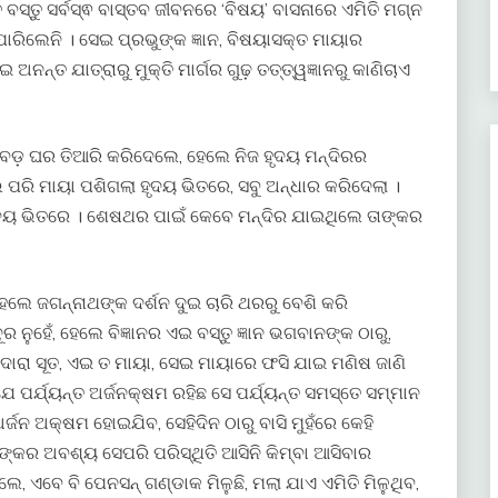
ତୁ ବସ୍ତୁ ସର୍ବସ୍ଵ ବାସ୍ତବ ଜୀବନରେ ‘ବିଷୟ’ ବାସନାରେ ଏମିତି ମଗ୍ନ
ପାରିଲେନି । ସେଇ ପ୍ରଭୁଙ୍କ ଜ୍ଞାନ, ବିଷୟାସକ୍ତ ମାୟାର
ଅନନ୍ତ ଯାତ୍ରାରୁ ମୁକ୍ତି ମାର୍ଗର ଗୁଢ଼ ତତ୍ତ୍ୱଜ୍ଞାନରୁ କାଣିଚାଏ
େ ବଡ଼ ଘର ତିଆରି କରିଦେଲେ, ହେଲେ ନିଜ ହୃଦୟ ମନ୍ଦିରର
ରି ମାୟା ପଶିଗଲା ହୃଦୟ ଭିତରେ, ସବୁ ଅନ୍ଧାର କରିଦେଲା ।
 ହୃଦୟ ଭିତରେ । ଶେଷଥର ପାଇଁ କେବେ ମନ୍ଦିର ଯାଇଥିଲେ ତାଙ୍କର
େ ଜଗନ୍ନାଥଙ୍କ ଦର୍ଶନ ଦୁଇ ଚାରି ଥରରୁ ବେଶି କରି
ଦୂର ନୁହେଁ, ହେଲେ ବିଜ୍ଞାନର ଏଇ ବସ୍ତୁ ଜ୍ଞାନ ଭଗବାନଙ୍କ ଠାରୁ,
ନ ଦାରା ସୂତ, ଏଇ ତ ମାୟା, ସେଇ ମାୟାରେ ଫସି ଯାଇ ମଣିଷ ଜାଣି
ଯେ ପର୍ଯ୍ୟନ୍ତ ଅର୍ଜନକ୍ଷମ ରହିଛ ସେ ପର୍ଯ୍ୟନ୍ତ ସମସ୍ତେ ସମ୍ମାନ
୍ଜନ ଅକ୍ଷମ ହୋଇଯିବ, ସେହିଦିନ ଠାରୁ ବାସି ମୁହଁରେ କେହି
ାବୁଙ୍କର ଅବଶ୍ୟ ସେପରି ପରିସ୍ଥିତି ଆସିନି କିମ୍ବା ଆସିବାର
େ, ଏବେ ବି ପେନସନ୍ ଗଣ୍ଡାକ ମିଳୁଛି, ମଲା ଯାଏ ଏମିତି ମିଳୁଥିବ,