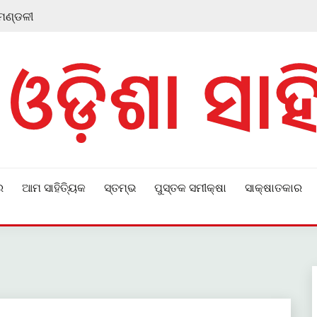
 ମଣ୍ଡଳୀ
ର
ଆମ ସାହିତ୍ୟିକ
ସ୍ତମ୍ଭ
ପୁସ୍ତକ ସମୀକ୍ଷା
ସାକ୍ଷାତକାର