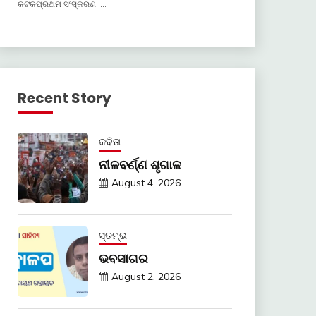
କଟକପ୍ରଥମ ସଂସ୍କରଣ: …
Recent Story
କବିତା
ନୀଳବର୍ଣ୍ଣ ଶୃଗାଳ
August 4, 2026
ସ୍ତମ୍ଭ
ଭବସାଗର
August 2, 2026