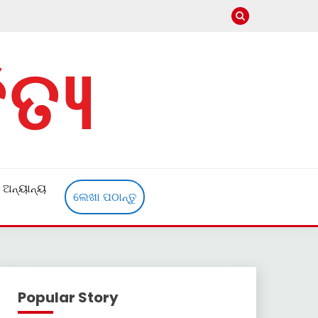
ଅନ୍ୟାନ୍ୟ
ଲେଖା ପଠାନ୍ତୁ
Popular Story