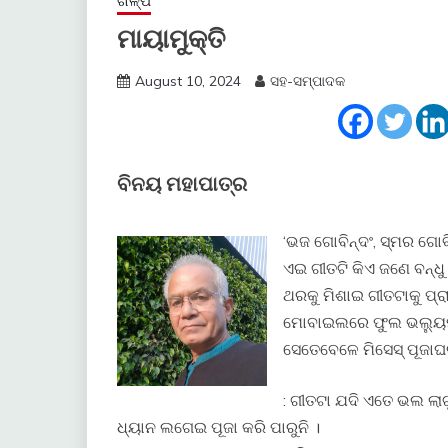
ଗଳ୍ପ
ମାୟାମୁକ୍ତି
August 10, 2024
ସହ-ସମ୍ପାଦକ
ବିନୟ ମହାପାତ୍ର
‘ଭଜ ଗୋବିନ୍ଦଂ, ସ୍ମର ଗୋବି
ଏଇ ଗୀତଟି କିଏ ଜଣେ ବନ୍ଧ
ଥରକୁ ମିଶାଇ ଗୀତଟାକୁ ପ୍
ମୋବାଇଲରେ ଫୁଲ ଭଲ୍ୟୁମ
ସେତେବେଳେ ମିସେସ୍ ପୂଜାଘ
: ଗୀତଟା ଯଦି ଏତେ ଭଲ ଲ
ଧ୍ୟାନ ଲଗେଇ ପୂଜା କରି ପାରୁନି ।