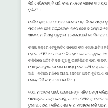
କିଛି ସେଭିଙ୍ଗସ୍ ବି ଅଛି, ଭଲ ମନ୍ଦରେ କାହାର ସାହାଯ୍
ନୁହଁନ୍ତି ।
ସେଦିନ ରାସ୍ତାରେ ତାଙ୍କର କଲେଜ ପଢା ଦିନର ସାଙ୍ଗ ବୃ
ପିଲାମାନେ କେହି ପଚାରିଲେନି, ଘରେ କେହି ବି ସମ୍ମାନ ଦେ
ଖାଇବା ମାଗିବାକୁ ପଡୁଥିଲା । ସେଇଥିପାଇଁ ସେ ନିଜ ଘର ଛା
ରାସ୍ତା କଡ଼ରେ ଟେବୁଲଟିଏ ପକେଇ ଚାହା ଦୋକାନଟିଏ କରିଛି
ହେଲେ ଏମିତି ଆଉ କେତେ ଦିନ ହାତ ଗୋଡ ଚାଲୁଥିବ, ୬୫ ବ
ଚାକିରିରେ ଖଟିଖଟି ବଡ଼ ପୁଅକୁ ଇଞ୍ଜିନିୟର କଲା, ସାନଟା
ପୋଷ୍ଟଗାଜୁଏଟ୍ କରେଇ ଯୋଗ୍ୟ ବର ଦେଖି ବାହାଘର କ
ଅଛି । ମଝିରେ ମଝିରେ ଆସେ, ଦେହପା’ ଖବର ବୁଝିଯାଏ,
କେବେ କିଛି ଟଙ୍କା ପଠେଇ ଦିଏ ।
ବାପା ମାଆଙ୍କ ପାଇଁ, ଭାଇମାନଙ୍କ ସହିତ ଝଗଡ଼ା କରିଥିଲା
ମାଆଙ୍କର ଯତ୍ନ ନେବାକୁ, ପାଖରେ ରଖିବାକୁ, ହେଲେ କେହ
ତୁଟେଇ ଦେଲା । କହିଲା ସେଇ ବାପ ମାଆଙ୍କ ଲାଗି ଆମେ 