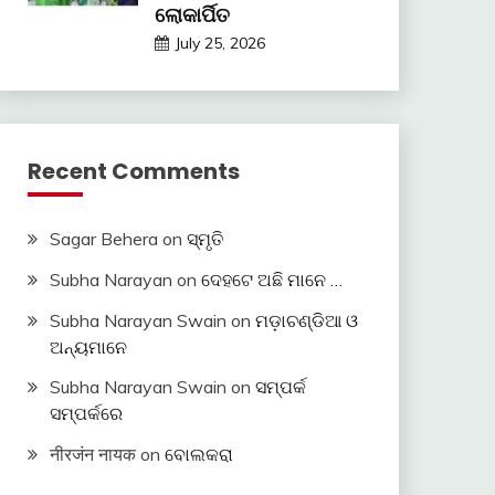
ଲୋକାର୍ପିତ
July 25, 2026
Recent Comments
Sagar Behera
on
ସ୍ମୃତି
Subha Narayan
on
ଦେହଟେ ଅଛି ମାନେ …
Subha Narayan Swain
on
ମଡ଼ାଚଣ୍ଡିଆ ଓ
ଅନ୍ୟମାନେ
Subha Narayan Swain
on
ସମ୍ପର୍କ
ସମ୍ପର୍କରେ
नीरजंन नायक
on
ବୋଲକରା