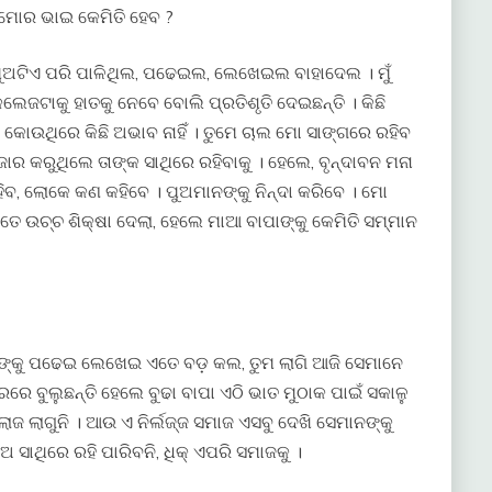
େ ମୋର ଭାଇ କେମିତି ହେବ ?
େ ପୁଅଟିଏ ପରି ପାଳିଥିଲ, ପଢେଇଲ, ଲେଖେଇଲ ବାହାଦେଲ । ମୁଁ
କଲେଜଟାକୁ ହାତକୁ ନେବେ ବୋଲି ପ୍ରତିଶୃତି ଦେଇଛନ୍ତି । କିଛି
 କୋଉଥିରେ କିଛି ଅଭାବ ନାହିଁ । ତୁମେ ଚାଲ ମୋ ସାଙ୍ଗରେ ରହିବ
 ଜୋର କରୁଥିଲେ ତାଙ୍କ ସାଥିରେ ରହିବାକୁ । ହେଲେ, ବୃନ୍ଦାବନ ମନା
, ଲୋକେ କଣ କହିବେ । ପୁଅମାନଙ୍କୁ ନିନ୍ଦା କରିବେ । ମୋ
 ଉଚ୍ଚ ଶିକ୍ଷା ଦେଲା, ହେଲେ ମାଆ ବାପାଙ୍କୁ କେମିତି ସମ୍ମାନ
ାନଙ୍କୁ ପଢେଇ ଲେଖେଇ ଏତେ ବଡ଼ କଲ, ତୁମ ଲାଗି ଆଜି ସେମାନେ
ରରେ ବୁଲୁଛନ୍ତି ହେଲେ ବୁଢା ବାପା ଏଠି ଭାତ ମୁଠାକ ପାଇଁ ସକାଳୁ
ାଜ ଲାଗୁନି । ଆଉ ଏ ନିର୍ଲଜ୍ଜ ସମାଜ ଏସବୁ ଦେଖି ସେମାନଙ୍କୁ
ିଅ ସାଥିରେ ରହି ପାରିବନି, ଧିକ୍ ଏପରି ସମାଜକୁ ।