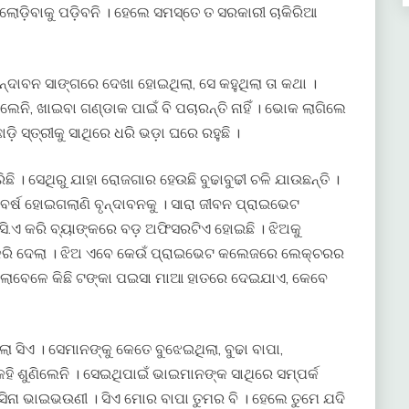
ୟ ଲୋଡ଼ିବାକୁ ପଡ଼ିବନି । ହେଲେ ସମସ୍ତେ ତ ସରକାରୀ ଚାକିରିଆ
ନ୍ଦାବନ ସାଙ୍ଗରେ ଦେଖା ହୋଇଥିଲା, ସେ କହୁଥିଲା ତା କଥା ।
ଲେନି, ଖାଇବା ଗଣ୍ଡାକ ପାଇଁ ବି ପଚାରନ୍ତି ନାହିଁ । ଭୋକ ଲାଗିଲେ
ଡ଼ି ସ୍ତ୍ରୀକୁ ସାଥିରେ ଧରି ଭଡ଼ା ଘରେ ରହୁଛି ।
 । ସେଥିରୁ ଯାହା ରୋଜଗାର ହେଉଛି ବୁଢାବୁଢୀ ଚଳି ଯାଉଛନ୍ତି ।
ର୍ଷ ହୋଇଗଲାଣି ବୃନ୍ଦାବନକୁ । ସାରା ଜୀବନ ପ୍ରାଇଭେଟ
 ସି.ଏ କରି ବ୍ୟାଙ୍କରେ ବଡ଼ ଅଫିସରଟିଏ ହୋଇଛି । ଝିଅକୁ
ରି ଦେଲା । ଝିଅ ଏବେ କେଉଁ ପ୍ରାଇଭେଟ କଲେଜରେ ଲେକ୍ଚରର
 ଗଲାବେଳେ କିଛି ଟଙ୍କା ପଇସା ମାଆ ହାତରେ ଦେଇଯାଏ, କେବେ
 ସିଏ । ସେମାନଙ୍କୁ କେତେ ବୁଝେଇଥିଲା, ବୁଢା ବାପା,
ି ଶୁଣିଲେନି । ସେଇଥିପାଇଁ ଭାଇମାନଙ୍କ ସାଥିରେ ସମ୍ପର୍କ
ସିନା ଭାଇଭଉଣୀ । ସିଏ ମୋର ବାପା ତୁମର ବି । ହେଲେ ତୁମେ ଯଦି