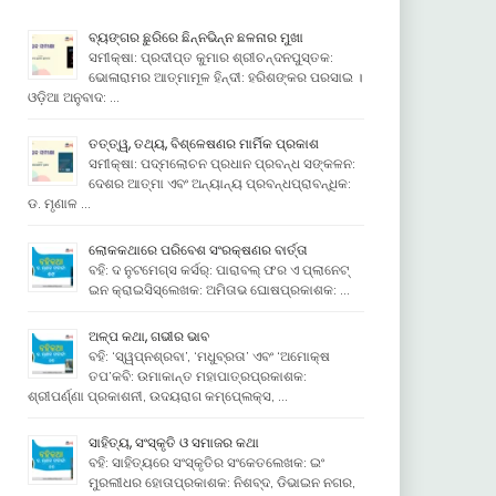
ବ୍ୟଙ୍ଗର ଛୁରିରେ ଛିନ୍ନଭିନ୍ନ ଛଳନାର ମୁଖା
ସମୀକ୍ଷା: ପ୍ରଦୀପ୍ତ କୁମାର ଶ୍ରୀଚନ୍ଦନପୁସ୍ତକ:
ଭୋଳାରାମର ଆତ୍ମାମୂଳ ହିନ୍ଦୀ: ହରିଶଙ୍କର ପରସାଇ ।
ଓଡ଼ିଆ ଅନୁବାଦ: …
ତତ୍ତ୍ୱ, ତଥ୍ୟ, ବିଶ୍ଳେଷଣର ମାର୍ମିକ ପ୍ରକାଶ
ସମୀକ୍ଷା: ପଦ୍ମଲୋଚନ ପ୍ରଧାନ ପ୍ରବନ୍ଧ ସଙ୍କଳନ:
ଦେଶର ଆତ୍ମା ଏବଂ ଅନ୍ୟାନ୍ୟ ପ୍ରବନ୍ଧପ୍ରାବନ୍ଧିକ:
ଡ. ମୃଣାଳ …
ଲୋକକଥାରେ ପରିବେଶ ସଂରକ୍ଷଣର ବାର୍ତ୍ତା
ବହି: ଦ ନୁଟମେଗ୍ସ କର୍ସର୍: ପାରାବଲ୍ ଫର ଏ ପ୍ଲାନେଟ୍
ଇନ କ୍ରାଇସିସ୍ଲେଖକ: ଅମିତାଭ ଘୋଷପ୍ରକାଶକ: …
ଅଳ୍ପ କଥା, ଗଭୀର ଭାବ
ବହି: ‘ସ୍ୱପ୍ନଶ୍ରବା’, ‘ମଧୁବ୍ରତା’ ଏବଂ ‘ଅମୋକ୍ଷ
ତପ’କବି: ଉମାକାନ୍ତ ମହାପାତ୍ରପ୍ରକାଶକ:
ଶ୍ରୀପର୍ଣ୍ଣା ପ୍ରକାଶନୀ, ଉଦୟରାଗ କମ୍ପେ୍ଲକ୍ସ, …
ସାହିତ୍ୟ, ସଂସ୍କୃତି ଓ ସମାଜର କଥା
ବହି: ସାହିତ୍ୟରେ ସଂସ୍କୃତିର ସଂକେତଲେଖକ: ଇଂ
ମୁରଲୀଧର ହୋତାପ୍ରକାଶକ: ନିଶବ୍ଦ, ଡିଭାଇନ ନଗର,