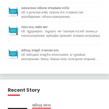
ଲୋକକଥାରେ ପରିବେଶ ସଂରକ୍ଷଣର ବାର୍ତ୍ତା
ବହି: ଦ ନୁଟମେଗ୍ସ କର୍ସର୍: ପାରାବଲ୍ ଫର ଏ ପ୍ଲାନେଟ୍ ଇନ
କ୍ରାଇସିସ୍ଲେଖକ: ଅମିତାଭ ଘୋଷପ୍ରକାଶକ: …
ଅଳ୍ପ କଥା, ଗଭୀର ଭାବ
ବହି: ‘ସ୍ୱପ୍ନଶ୍ରବା’, ‘ମଧୁବ୍ରତା’ ଏବଂ ‘ଅମୋକ୍ଷ ତପ’କବି: ଉମାକାନ୍ତ
ମହାପାତ୍ରପ୍ରକାଶକ: ଶ୍ରୀପର୍ଣ୍ଣା ପ୍ରକାଶନୀ, ଉଦୟରାଗ କମ୍ପେ୍ଲକ୍ସ,
…
ସାହିତ୍ୟ, ସଂସ୍କୃତି ଓ ସମାଜର କଥା
ବହି: ସାହିତ୍ୟରେ ସଂସ୍କୃତିର ସଂକେତଲେଖକ: ଇଂ ମୁରଲୀଧର
ହୋତାପ୍ରକାଶକ: ନିଶବ୍ଦ, ଡିଭାଇନ ନଗର, କଟକପ୍ରଥମ ସଂସ୍କରଣ: …
Recent Story
ସାହିତ୍ୟ ଖବର