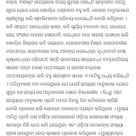
ବକ୍ତା, ବିଶିଷ୍ଟ ନାଟ୍ୟକାର ବିଜୟ କୁମାର ମହାନ୍ତି ସମ୍ମାନିତ ଅତିଥି
ରୂପେ ଯୋଗ ଦେଇ ଖୋର୍ଦ୍ଧା ଅଞ୍ଚଳର ବହୁ କବି, ଲେଖକ ମାତୃଭାଷାର
ଶ୍ରୀବୃଦ୍ଧି କରି ସ୍ଵାଭିମାନର ପରିଚୟ ଦେଇଛନ୍ତି ବୋଲି କହିଥିଲେ ।
କବି ସମ୍ରାଟ ଉପେନ୍ଦ୍ର ଭଞ୍ଜ, କବି ସୂର୍ଯ୍ୟ ବଳଦେବ ରଥ, ରାଧାନାଥ
ରାୟ, ଫକୀର ମୋହନ ସେନାପତି, ଜଗନ୍ନାଥ ଦାସ, ସାରଳା ଦାସଙ୍କ ଭଳି
ଖୋର୍ଦ୍ଧା ଜିଲ୍ଲାର କବି ଜୟଦେବ, ଗୋଦାବରୀଶ ମିଶ୍ର, ଗୋଦାବରୀଶ
ମହାପାତ୍ର, ଭକ୍ତଚରଣ ଦାସ, ଅନଙ୍ଗ ନରେନ୍ଦ୍ର, ବୃନ୍ଦାବତୀ ଦାସୀ,
କୃଷ୍ଣଚନ୍ଦ୍ର ତ୍ରିପାଠୀ, ସଚ୍ଚି ରାଉତରାୟ ସତ୍ୟାନନ୍ଦ ଚମ୍ପତ୍ତିରାୟ
ସାହେବ ପଦ୍ମ ଚରଣ ପଟ୍ଟନାୟକ ଓ ଜାନକୀ ବଲ୍ଲଭ
ପଟ୍ଟନାୟକଙ୍କ ଭଳି ବହୁ ସାରସ୍ଵତ ସାଧକ ଏ ମାଟିକୁ ଧନ୍ୟ କରିଛନ୍ତି
। ଅତିଥିମାନେ ମତ ଦେଇଥିଲେ ଯେ ଯେଉଁ ରାଜ୍ୟର ମାତୃଭାଷା ଯେତେ
ସୁଦୃଢ ସେ ରାଜ୍ୟ ସେ ଅନୁପାତରେ ସେତେ ବିକାଶଶୀଳ । କିନ୍ତୁ ଆମ
ରାଜ୍ୟରେ ମାତୃଭାଷା ପ୍ରତି ମମତା ଦିନକୁ ଦିନ କମିବାରେ ଲାଗିଛି
ବୋଲି ପ୍ରକାଶ କରି ସେମାନେ ଉଦବେଗ ବ୍ୟକ୍ତ କରିଥିଲେ । ମୁଖ୍ୟ
ଅତିଥି ପ୍ରତି ଦଶ ବର୍ଷିଆ ଜନଗଣନାରେ ଓଡ଼ିଆ ଭାଷାଭାଷୀ ସଂଖ୍ୟା
ଶତକଡ଼ା ତିନି ଭାଗ କମି ଯାଉଥିବା ଏବଂ ଓଡ଼ିଆ ପାଠକଙ୍କ ସଂଖ୍ୟା
ହ୍ରାସ ପାଉଥିବା ନେଇ କ୍ଷୋବ ପ୍ରକାଶ କରିଥିଲେ । ମୁଖ୍ୟବକ୍ତା