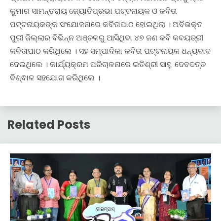
କୁମାର ସାମନ୍ତରାୟ ଜ୍ୟୋତିପ୍ରଭା ପଟ୍ଟନାୟକ ଓ କବିତା
ପଟ୍ଟନାୟକଙ୍କ ସଂଯୋଜନାରେ କବିତାପାଠ ହୋଇଥିଲା । ଅବିଭକ୍ତ
ପୁରୀ ଜିଲ୍ଲାର ବିଭିନ୍ନ ଅଞ୍ଚଳରୁ ଆସିଥିବା ୪୭ ଜଣ କବି କବୟତ୍ରୀ
କବିତାପାଠ କରିଥିଲେ । ସହ ସମ୍ପାଦିକା କବିତା ପଟ୍ଟନାୟକ ଧନ୍ୟବାଦ
ଦେଇଥିଲେ । କାର୍ଯ୍ୟକ୍ରମ ପରିଚାଳନାରେ ଇତିଶ୍ରୀ ସାହୁ, ଦେବଦତ୍ତ
ବିଶ୍ଵାଳ ସହଯୋଗ କରିଥିଲେ ।
Related Posts