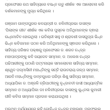
ପ୍ରଫେସର ରଥ ସାହିତ୍ୟରେ ବସନ୍ତ ଋତୁ ଶୀର୍ଷକ ଏକ ଆଲୋଚନା କରି
ଦର୍ଶକମାନଙ୍କୁ ମୁଗ୍ଧ କରିଥିଲେ ।
ଗଞ୍ଜାମ ଗାଙ୍ଗପୁରର କବୟତ୍ରୀ ଡ. ନଳିନୀପ୍ରଭା ଦାସଙ୍କ
‘ପିଲାଙ୍କ ଗୀତ’ ଶୀର୍ଷକ ଏକ କବିତା ପୁସ୍ତକ ଅତିଥିମାନଙ୍କ ଦ୍ଵାରା
ଉନ୍ମୋଚିତ ହୋଇଥିଲା । ଇତିଶ୍ରୀ ସାହୁ ଓ ଶ୍ରାବଣୀ ଦାସଗୁପ୍ତା ଭିନ୍ନ
ଭିନ୍ନ କବିତାମାନ ପଠନ କରି ଅତିଥିମାନଙ୍କୁ ସ୍ଵାଗତ କରିଥିଲେ ।
ସାହିତ୍ୟ ପରିଷଦ ପକ୍ଷରୁ ପ୍ରଫେସର ଡ. ଶରତ ଚନ୍ଦ୍ର
ମହାପାତ୍ରଙ୍କୁ କବି ଜୟଦେବ ସମ୍ମାନ, ଡ. ଅଲେଖ ଚନ୍ଦ୍ର
ପଢିଆରୀଙ୍କୁ ପଠାଣି ପଟ୍ଟନାୟକ ସମାଲୋଚନା ସାହିତ୍ୟ ସମ୍ମାନ,
ଶ୍ୱେତ ପଦ୍ମାସିନୀ ମହାନ୍ତିଙ୍କୁ ସଚ୍ଚି ରାଉତରାୟ ଗଳ୍ପ ସମ୍ମାନ,
ଆରତି ମହାନ୍ତିଙ୍କୁ ଡମ୍ବରୁଧର ପରିଡ଼ା ଶିଶୁ ସାହିତ୍ୟ ସମ୍ମାନ,
ଅଧ୍ୟାପିକା ଡ. ଅଞ୍ଜଳି ତ୍ରିପାଠୀଙ୍କୁ ବୃନ୍ଦାବତୀ ଦାସୀ ଆଧ୍ୟାତ୍ମିକ
ସମ୍ମାନ ଓ ଅଧ୍ୟାପିକା ଡଃ ନଳିନୀପ୍ରଭା ଦାସଙ୍କୁ କୁନ୍ତଳା କୁମାରୀ
ଗୀତି କବିତା ସମ୍ମାନ ପ୍ରଦାନ କରାଯାଇଥିଲା ।
ପ୍ରଥମ ପର୍ଯ୍ୟାୟରେ କବି ଗୋବିନ୍ଦ ଚନ୍ଦ୍ର ମହାରଣା, ପ୍ରଫୁଲ୍ଲ