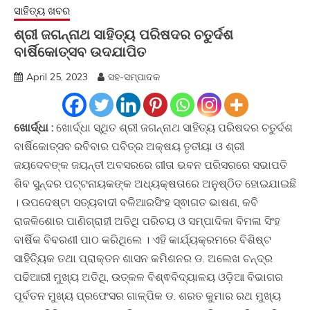
ସାହିତ୍ୟ ଖବର
ଶ୍ରୀ ଜଗନ୍ନାଥ ସାହିତ୍ୟ ପରିଷଦର ଚତୁର୍ଦଶ
ବାର୍ଷିକୋତ୍ସବ ଉଦଯାପିତ
April 25, 2023
ସହ-ସମ୍ପାଦକ
ଖୋର୍ଦ୍ଧା :
ଖୋର୍ଦ୍ଧା ସ୍ଥିତ ଶ୍ରୀ ଜଗନ୍ନାଥ ସାହିତ୍ୟ ପରିଷଦର ଚତୁର୍ଦଶ
ବାର୍ଷିକୋତ୍ସବ ରବିବାର ପବିତ୍ର ଅକ୍ଷୟ ତୃତୀୟା ଓ ଶ୍ରୀ
ଜୟଦେବଙ୍କ ଜୟନ୍ତୀ ଅବସରରେ ଗୀତା ଭବନ ପରିସରରେ ସଭାପତି
ଶିବ ସୁନ୍ଦର ପଟ୍ଟନାୟକଙ୍କ ଅଧ୍ୟକ୍ଷତାରେ ଅନୁଷ୍ଠିତ ହୋଇଯାଇଛି
। ଉପଦେଷ୍ଟା ସତ୍ୟବାଦୀ ବଳିଆରସିଂହ ସ୍ଵାଗତ ଭାଷଣ, କବି
ରାଜକିଶୋର ପାଣିଗ୍ରାହୀ ଅତିଥି ପରିଚୟ ଓ ସମ୍ପାଦିକା ବିମଳା ସିଂହ
ବାର୍ଷିକ ବିବରଣୀ ପାଠ କରିଥିଲେ । ଏହି କାର୍ଯ୍ୟକ୍ରମରେ ବିଶିଷ୍ଟ
ସାହିତ୍ୟିକ ତଥା ପ୍ରାକ୍ତନ ଶାସନ କମିଶନର ଡ. ଅଲେଖ ଚନ୍ଦ୍ର
ପଢିଆରୀ ମୁଖ୍ୟ ଅତିଥି, ଉତ୍କଳ ବିଶ୍ଵବିଦ୍ୟାଳୟ ଓଡ଼ିଆ ବିଭାଗର
ପୂର୍ବତନ ମୁଖ୍ୟ ପ୍ରଫେସର ଗାଳ୍ପିକ ଡ. ଶରତ କୁମାର ରଥ ମୁଖ୍ୟ