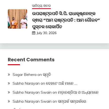
ସାହିତ୍ୟ ଖବର
ଉପରାଷ୍ଟ୍ରପତି ସି.ପି. ରାଧାକୃଷ୍ଣନଙ୍କ
ଦ୍ଵାରା “ଆମ ରାଷ୍ଟ୍ରପତି : ଆମ ଗୌରବ”
ପୁସ୍ତକ ଲୋକାର୍ପିତ
July 30, 2026
Recent Comments
Sagar Behera
on
ସ୍ମୃତି
Subha Narayan
on
ଦେହଟେ ଅଛି ମାନେ …
Subha Narayan Swain
on
ମଡ଼ାଚଣ୍ଡିଆ ଓ ଅନ୍ୟମାନେ
Subha Narayan Swain
on
ସମ୍ପର୍କ ସମ୍ପର୍କରେ