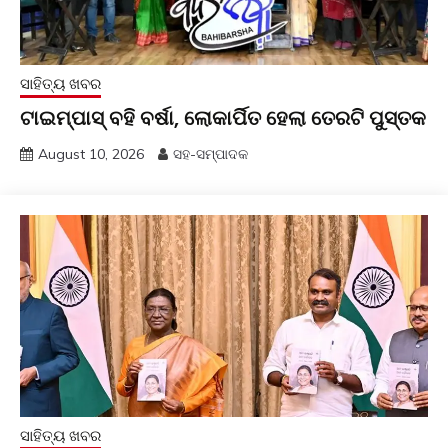
ସାହିତ୍ୟ ଖବର
ଟାଇମ୍‍ପାସ୍‍ ବହି ବର୍ଷା, ଲୋକାର୍ପିତ ହେଲା ତେରଟି ପୁସ୍ତକ
August 10, 2026
ସହ-ସମ୍ପାଦକ
ସାହିତ୍ୟ ଖବର