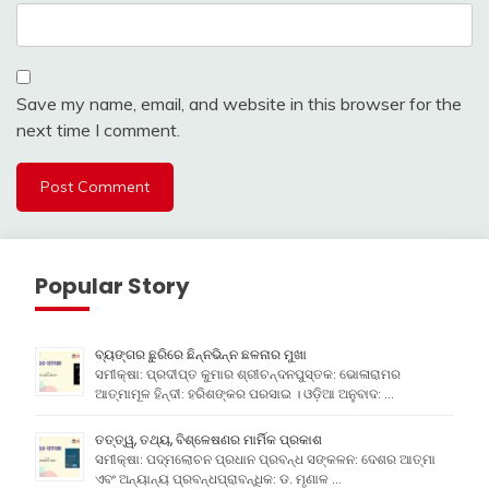
Save my name, email, and website in this browser for the
next time I comment.
Popular Story
ବ୍ୟଙ୍ଗର ଛୁରିରେ ଛିନ୍ନଭିନ୍ନ ଛଳନାର ମୁଖା
ସମୀକ୍ଷା: ପ୍ରଦୀପ୍ତ କୁମାର ଶ୍ରୀଚନ୍ଦନପୁସ୍ତକ: ଭୋଳାରାମର
ଆତ୍ମାମୂଳ ହିନ୍ଦୀ: ହରିଶଙ୍କର ପରସାଇ । ଓଡ଼ିଆ ଅନୁବାଦ: …
ତତ୍ତ୍ୱ, ତଥ୍ୟ, ବିଶ୍ଳେଷଣର ମାର୍ମିକ ପ୍ରକାଶ
ସମୀକ୍ଷା: ପଦ୍ମଲୋଚନ ପ୍ରଧାନ ପ୍ରବନ୍ଧ ସଙ୍କଳନ: ଦେଶର ଆତ୍ମା
ଏବଂ ଅନ୍ୟାନ୍ୟ ପ୍ରବନ୍ଧପ୍ରାବନ୍ଧିକ: ଡ. ମୃଣାଳ …