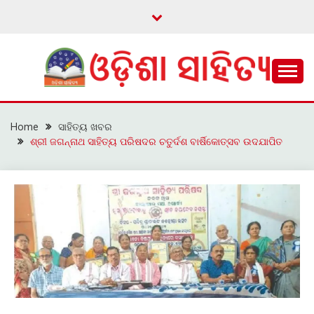
Skip
to
content
ଓଡ଼ିଆ ଇ-ସାହିତ୍ୟକୁ ଆଗକୁ ନେବାକୁ ଏକ ନୂଆ ପ୍ରଚେଷ୍ଠା
ଓଡ଼ିଶା ସାହିତ୍ୟ
Home
ସାହିତ୍ୟ ଖବର
ଶ୍ରୀ ଜଗନ୍ନାଥ ସାହିତ୍ୟ ପରିଷଦର ଚତୁର୍ଦଶ ବାର୍ଷିକୋତ୍ସବ ଉଦଯାପିତ