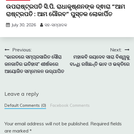
ଉପରାଷ୍ଟ୍ରପତି ସି.ପି. ରାଧାକୃଷ୍ଣନଙ୍କ ଦ୍ଵାରା “ଆମ
ରାଷ୍ଟ୍ରପତି : ଆମ ଗୌରବ” ପୁସ୍ତକ ଲୋକାର୍ପିତ
July 30, 2026
ସହ-ସମ୍ପାଦକ
Post
Previous:
Next:
“ଭାରତରେ ସମ୍ପ୍ରସାରିତ ସୌରା
ମହାକବି ଜୟଦେବ ସାରା ବିଶ୍ୱକୁ
navigation
ଜନଜାତିର ଇତିହାସ” ଶୀର୍ଷକରେ
ବାନ୍ଧି ରଖିଛନ୍ତି ଭାବ ଓ ଭକ୍ତିରେ
ଆୟୋଜିତ ସମ୍ମେଳନ ଉଦ୍‍ଯାପିତ
Leave a reply
Default Comments (0)
Facebook Comments
Your email address will not be published.
Required fields
are marked
*