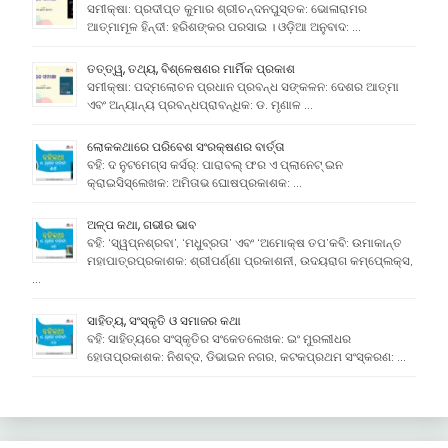
ସମୀକ୍ଷା: ପ୍ରଦୀପ୍ତ କୁମାର ଶ୍ରୀଚନ୍ଦନପୁସ୍ତକ: ଭୋଳାରାମର
ଆତ୍ମାମୂଳ ହିନ୍ଦୀ: ହରିଶଙ୍କର ପରସାଇ । ଓଡ଼ିଆ ଅନୁବାଦ: …
ତତ୍ତ୍ୱ, ତଥ୍ୟ, ବିଶ୍ଳେଷଣର ମାର୍ମିକ ପ୍ରକାଶ
ସମୀକ୍ଷା: ପଦ୍ମଲୋଚନ ପ୍ରଧାନ ପ୍ରବନ୍ଧ ସଙ୍କଳନ: ଦେଶର ଆତ୍ମା
ଏବଂ ଅନ୍ୟାନ୍ୟ ପ୍ରବନ୍ଧପ୍ରାବନ୍ଧିକ: ଡ. ମୃଣାଳ …
ଲୋକକଥାରେ ପରିବେଶ ସଂରକ୍ଷଣର ବାର୍ତ୍ତା
ବହି: ଦ ନୁଟମେଗ୍ସ କର୍ସର୍: ପାରାବଲ୍ ଫର ଏ ପ୍ଲାନେଟ୍ ଇନ
କ୍ରାଇସିସ୍ଲେଖକ: ଅମିତାଭ ଘୋଷପ୍ରକାଶକ: …
ଅଳ୍ପ କଥା, ଗଭୀର ଭାବ
ବହି: ‘ସ୍ୱପ୍ନଶ୍ରବା’, ‘ମଧୁବ୍ରତା’ ଏବଂ ‘ଅମୋକ୍ଷ ତପ’କବି: ଉମାକାନ୍ତ
ମହାପାତ୍ରପ୍ରକାଶକ: ଶ୍ରୀପର୍ଣ୍ଣା ପ୍ରକାଶନୀ, ଉଦୟରାଗ କମ୍ପେ୍ଲକ୍ସ,
…
ସାହିତ୍ୟ, ସଂସ୍କୃତି ଓ ସମାଜର କଥା
ବହି: ସାହିତ୍ୟରେ ସଂସ୍କୃତିର ସଂକେତଲେଖକ: ଇଂ ମୁରଲୀଧର
ହୋତାପ୍ରକାଶକ: ନିଶବ୍ଦ, ଡିଭାଇନ ନଗର, କଟକପ୍ରଥମ ସଂସ୍କରଣ: …