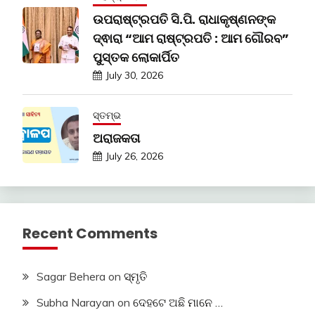
ଉପରାଷ୍ଟ୍ରପତି ସି.ପି. ରାଧାକୃଷ୍ଣନଙ୍କ
ଦ୍ଵାରା “ଆମ ରାଷ୍ଟ୍ରପତି : ଆମ ଗୌରବ”
ପୁସ୍ତକ ଲୋକାର୍ପିତ
July 30, 2026
ସ୍ତମ୍ଭ
ଅରାଜକତା
July 26, 2026
Recent Comments
Sagar Behera
on
ସ୍ମୃତି
Subha Narayan
on
ଦେହଟେ ଅଛି ମାନେ …