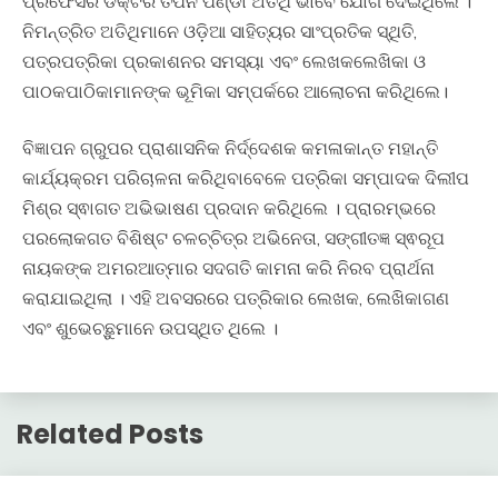
ପ୍ରଫେସର ଡକ୍ଟର ତପନ ପଣ୍ଡା ଅତିଥି ଭାବେ ଯୋଗ ଦେଇଥିଲେ ।
ନିମନ୍ତ୍ରିତ ଅତିଥିମାନେ ଓଡ଼ିଆ ସାହିତ୍ୟର ସାଂପ୍ରତିକ ସ୍ଥିତି,
ପତ୍ରପତ୍ରିକା ପ୍ରକାଶନର ସମସ୍ୟା ଏବଂ ଲେଖକଲେଖିକା ଓ
ପାଠକପାଠିକାମାନଙ୍କ ଭୂମିକା ସମ୍ପର୍କରେ ଆଲୋଚନା କରିଥିଲେ।
ବିଜ୍ଞାପନ ଗ୍ରୁପର ପ୍ରାଶାସନିକ ନିର୍ଦ୍ଦେଶକ କମଳାକାନ୍ତ ମହାନ୍ତି
କାର୍ଯ୍ୟକ୍ରମ ପରିଚାଳନା କରିଥିବାବେଳେ ପତ୍ରିକା ସମ୍ପାଦକ ଦିଲୀପ
ମିଶ୍ର ସ୍ଵାଗତ ଅଭିଭାଷଣ ପ୍ରଦାନ କରିଥିଲେ । ପ୍ରାରମ୍ଭରେ
ପରଲୋକଗତ ବିଶିଷ୍ଟ ଚଳଚ୍ଚିତ୍ର ଅଭିନେତା, ସଙ୍ଗୀତଜ୍ଞ ସ୍ଵରୂପ
ନାୟକଙ୍କ ଅମରଆତ୍ମାର ସଦଗତି କାମନା କରି ନିରବ ପ୍ରାର୍ଥନା
କରାଯାଇଥିଲା । ଏହି ଅବସରରେ ପତ୍ରିକାର ଲେଖକ, ଲେଖିକାଗଣ
ଏବଂ ଶୁଭେଚ୍ଛୁମାନେ ଉପସ୍ଥିତ ଥିଲେ ।
Related Posts