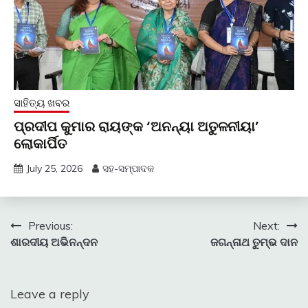
ସାହିତ୍ୟ ଖବର
ପ୍ରଦୀପ କୁମାର ରାୟଙ୍କ ‘ଅନନ୍ୟା ଅତୁଳନୀୟା’
ଲୋକାର୍ପିତ
July 25, 2026
ସହ-ସମ୍ପାଦକ
Post
Previous:
Next:
ଶାରଦୀୟ ଅଭିନନ୍ଦନ
ଜଗନ୍ନାଥ ତୁମ୍ଭ ଦାନ
navigation
Leave a reply