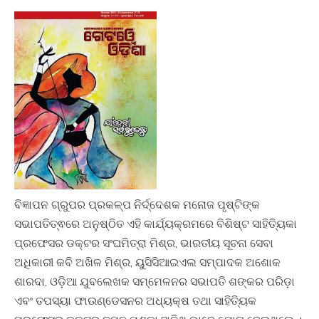
ବିଜ୍ଞାପନ ଗ୍ରୁପର ପ୍ରକଳ୍ପ ନିର୍ଦ୍ଦେଶକ ମନୋଜ ପୃଷ୍ଟିଙ୍କ
ସଭାପତିତ୍ଵରେ ଅନୁଷ୍ଠିତ ଏହି କାର୍ଯ୍ୟକ୍ରମରେ ବିଶିଷ୍ଟ ସାହିତ୍ୟିକା
ପ୍ରଫେସର ଡକ୍ଟର ସଂଘମିତ୍ରା ମିଶ୍ର, ଭାରତୀୟ ସୂଚନା ସେବା
ଅଧିକାରୀ କବି ଅଖିଳ ମିଶ୍ର, ୟୁସିସିଆଇଏଲ ସମ୍ପାଦକ ଅଶୋକ
ଶାରଦା, ଓଡ଼ିଆ ଯୁବଲେଖକ ସମ୍ମେଳନର ସଭାପତି ଶଙ୍କର ପରିଡ଼ା
ଏବଂ ତପସ୍ୟା ଫାଉଣ୍ଡେସନର ଅଧ୍ୟକ୍ଷ ତଥା ସାହିତ୍ୟିକ