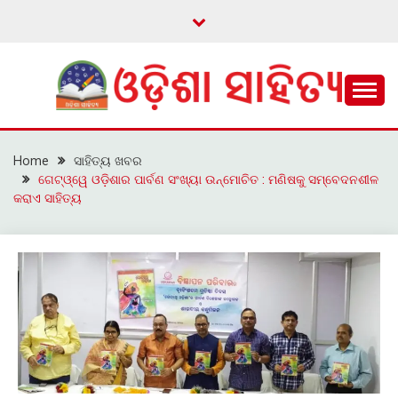
Skip
to
content
ଓଡ଼ିଆ ଇ-ସାହିତ୍ୟକୁ ଆଗକୁ ନେବାକୁ ଏକ ନୂଆ ପ୍ରଚେଷ୍ଠା
ଓଡ଼ିଶା ସାହିତ୍ୟ
Home
ସାହିତ୍ୟ ଖବର
ଗେଟ୍ଓ୍ୱେ ଓଡ଼ିଶାର ପାର୍ବଣ ସଂଖ୍ୟା ଉନ୍ମୋଚିତ : ମଣିଷକୁ ସମ୍ବେଦନଶୀଳ
କରାଏ ସାହିତ୍ୟ