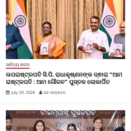
ସାହିତ୍ୟ ଖବର
ଉପରାଷ୍ଟ୍ରପତି ସି.ପି. ରାଧାକୃଷ୍ଣନଙ୍କ ଦ୍ଵାରା “ଆମ
ରାଷ୍ଟ୍ରପତି : ଆମ ଗୌରବ” ପୁସ୍ତକ ଲୋକାର୍ପିତ
July 30, 2026
ସହ-ସମ୍ପାଦକ