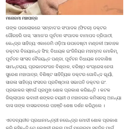
ମନୋରମା ମହାପାତ୍ର
ତାଙ୍କ ପରଲୋକରେ ‘ସମ୍ବାଦ’ର ସଂପାଦକ (ଫିଚର) ଡକ୍ଟର
ଗୌରହରି ଦାସ, ‘ସମାଜ’ର ପୂର୍ବତନ ସଂପାଦକ ବାମାପଦ ତ୍ରିପାଠୀ,
କେନ୍ଦ୍ର ସାହିତ୍ୟ ‌ଏକାଡେମି ଓଡ଼ିଆ ଉପଦେଷ୍ଟା ମଣ୍ଡଳୀ ଆବାହକ
ଡକ୍ଟର ବିଜୟାନନ୍ଦ ସିଂହ, ବିଧାୟକ ଇଂଜିନିୟର ମହମ୍ମଦ ମୋକିମ୍,
ପୂର୍ବତନ ସାଂସଦ ବୈଜୟନ୍ତ ପଣ୍ଡା, ପୂର୍ବତନ ବିଧାୟକ ଦେବାଶିଷ
ସାମନ୍ତରାୟ, ପ୍ରଭାତରଂଜନ ବିଶ୍ବାଳ, ବରିଷ୍ଠ କଂଗ୍ରେସ ନେତା
ସୁରେଶ ମହାପାତ୍ର, ବିଶିଷ୍ଟ ସାହିତ୍ୟିକ ଡକ୍ଟର ଗୋବିନ୍ଦ ଭୂୟାଁ,
ସାରଳା ସାହିତ୍ୟ ସଂସଦର ପ୍ରତିଷ୍ଠାତା ସଭାପତି ଡକ୍ଟର ଇଂ.
ପ୍ରଭାକର ସ୍ଵାଇଁ ପ୍ରମୁଖ ଶୋକ ପ୍ରକାଶ କରିଛନ୍ତି । କଟକ
ଜିଲ୍ଲାପାଳ ଭବାନୀ ଶଙ୍କର ଚୟନୀ ଓ ମହାନଗର କମିସନର୍‌ ଅନନ୍ୟା
ଦାସ ତାଙ୍କ ବାସଭବନରେ ପହଞ୍ଚି ଶେଷ ଦର୍ଶନ କରିଥିଲେ ।
ଏତଦବ୍ୟତୀତ ପ୍ରଧାନମନ୍ତ୍ରୀ ନରେନ୍ଦ୍ର ମୋଦୀ ଶୋକ ପ୍ରକାଶ
କରି କହିଛନ୍ତି ଯେ ଲେଖନୀ ଚାଳନା ପାଇଁ ମନୋରମା ସବୁଦିନ ପାଇଁ