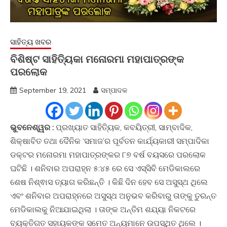
ସାହିତ୍ୟ ଖବର
ବିଶିଷ୍ଟ ସାହିତ୍ୟିକା ମନୋରମା ମହାପାତ୍ରଙ୍କ
ପରଲୋକ
September 19, 2021
ସମ୍ପାଦକ
ଭୁବନେଶ୍ୱର :
ପ୍ରଖ୍ୟାତ ସାହିତ୍ୟିକ, କବୟିତ୍ରୀ, ସାମ୍ବାଦିକ,
ଶିକ୍ଷାବିତ ତଥା ଦୈନିକ ‘ସମାଜ’ର ପୂର୍ବତନ କାର୍ଯ୍ୟକାରୀ ସମ୍ପାଦିକା
ଡକ୍ଟର ମନୋରମା ମହାପାତ୍ରଙ୍କର ୮୭ ବର୍ଷ ବୟସରେ ପରଲୋକ
ଘଟିଛି । ଶନିବାର ଅପରାହ୍ନ ୫:୪୫ ରେ ସେ ଏସ୍‌ସିବି ମେଡିକାଲରେ
ଶେଷ ନିଶ୍ଵାସ ତ୍ୟାଗ କରିଛନ୍ତି । କିଛି ଦିନ ହେବ ସେ ଅସୁସ୍ଥ ଥିଲେ
ଏବଂ ଶନିବାର ଅପରାହ୍ନରେ ଅସୁସ୍ଥ ଅନୁଭବ କରିବାରୁ ତାଙ୍କୁ ତୁରନ୍ତ
ମେଡିକାଲକୁ ନିଆଯାଇଥିଲା । ତାଙ୍କ ଅନ୍ତିମ ଶଯ୍ୟା ନିକଟରେ
ବ୍ୟକ୍ତିଗତ ସହାୟକଙ୍କ ସମେତ ଅନ୍ୟମାନେ ଉପସ୍ଥିତ ଥିଲେ ।