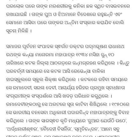
ପରଲୋକ ପରେ ତାଙ୍କ ମରଶରୀରକୁ କନିକା ଛକ ସ୍ଥିତ ବାସଭବନରେ
ରଖାଯାଇଛି । ତାଙ୍କ ପୁଅ ଓ ଝିଅମାନେ ବିଦେଶରେ ରହୁଛନ୍ତି ଏବଂ
ସେମାନେ ଆସିବା ପରେ ତାଙ୍କର ଅନ୍ତିମ ସଂସ୍କାର କରାଯିବ ବୋଲି
ସୂଚନା ମିଳିଛି ।
ସମାଜର ପୂର୍ବତନ ସଂପାଦକ ସ୍ଵର୍ଗତ ଡକ୍ଟର ପଦ୍ମଭୂଷଣ ରାଧାନାଥ
ରଥଙ୍କ କନ୍ୟା ମନୋରମା ମହାପାତ୍ର ୧୯୩୪ ମସିହା ଜୁନ୍‌ ୧୦
ତାରିଖରେ କଟକ ଜିଲ୍ଲା ଆଠଗଡ଼ରେ ଜନ୍ମଗ୍ରହଣ କରିଥିଲେ । କିନ୍ତୁ
ପରବର୍ତ୍ତୀ ସମୟରେ ସେ କଟକ ଆସି ରେଭେନ୍‌ସା ବାଳିକା
ହାଇସ୍କୁଲରେ ସ୍କୁଲ ଶିକ୍ଷା କରିଥିଲେ । କଟକରେ ରହିବା ସମୟରେ
ସେ ର‌ମାଦେବୀ, ସରଳା ଦେବୀ, ଆଚାର୍ଯ୍ୟ ହରିହର ପ୍ରମୁଖ ସ୍ବାଧୀନତା
ସଂଗ୍ରାମୀଙ୍କ ସଂସ୍ପର୍ଶରେ ଆସି ଖଦଡ଼ ପରିଧାନ କରୁଥିଲେ ।
ରମାଦେବୀଙ୍କଠାରୁ ସେ ଅରଟରେ ସୂତା କାଟିବା ଶିଖିଥିଲେ । ୧୯୫୦ରେ
ସେ ଭାରତୀୟ ‌ବନସେବା ଅଧିକାରୀ ପଦାରବିନ୍ଦ ମହାପାତ୍ରଙ୍କୁ ବିବାହ
କରିଥିଲେ । ତାଙ୍କ ସାରସ୍ଵତ କୃତି ମଧ୍ୟରେ ‘ଜୁଆର ଯେଉଁଠି ଉଠେ’,
‘ଅର୍ଦ୍ଧନାରୀଶ୍ଵର’, ‘ବୈଦେହୀ ବିସର୍ଜିତା’, ‘ସ୍ମୃତିଚନ୍ଦନ’, ‘ଆମେ ସବୁ