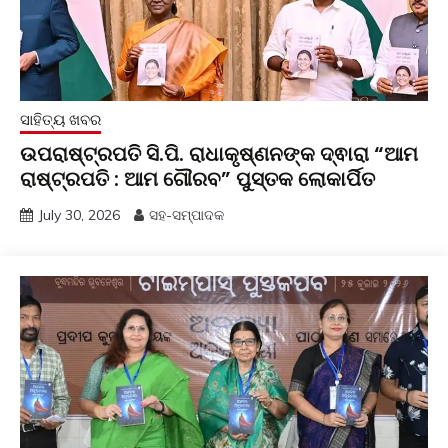
ସାହିତ୍ୟ ଖବର
ଉପରାଷ୍ଟ୍ରପତି ସି.ପି. ରାଧାକୃଷ୍ଣନଙ୍କ ଦ୍ଵାରା “ଆମ
ରାଷ୍ଟ୍ରପତି : ଆମ ଗୌରବ” ପୁସ୍ତକ ଲୋକାର୍ପିତ
July 30, 2026
ସହ-ସମ୍ପାଦକ