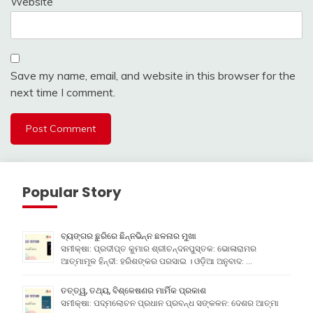
Website
Save my name, email, and website in this browser for the
next time I comment.
Popular Story
ବ୍ୟଙ୍ଗର ଛୁରିରେ ଛିନ୍ନଭିନ୍ନ ଛଳନାର ମୁଖା
ସମୀକ୍ଷା: ପ୍ରଦୀପ୍ତ କୁମାର ଶ୍ରୀଚନ୍ଦନପୁସ୍ତକ: ଭୋଳାରାମର
ଆତ୍ମାମୂଳ ହିନ୍ଦୀ: ହରିଶଙ୍କର ପରସାଇ । ଓଡ଼ିଆ ଅନୁବାଦ: …
ତତ୍ତ୍ୱ, ତଥ୍ୟ, ବିଶ୍ଳେଷଣର ମାର୍ମିକ ପ୍ରକାଶ
ସମୀକ୍ଷା: ପଦ୍ମଲୋଚନ ପ୍ରଧାନ ପ୍ରବନ୍ଧ ସଙ୍କଳନ: ଦେଶର ଆତ୍ମା