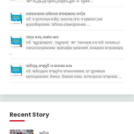
ଏବଂ ଅନ୍ୟାନ୍ୟ ପ୍ରବନ୍ଧପ୍ରାବନ୍ଧିକ: ଡ. ମୃଣାଳ …
ଲୋକକଥାରେ ପରିବେଶ ସଂରକ୍ଷଣର ବାର୍ତ୍ତା
ବହି: ଦ ନୁଟମେଗ୍ସ କର୍ସର୍: ପାରାବଲ୍ ଫର ଏ ପ୍ଲାନେଟ୍ ଇନ
କ୍ରାଇସିସ୍ଲେଖକ: ଅମିତାଭ ଘୋଷପ୍ରକାଶକ: …
ଅଳ୍ପ କଥା, ଗଭୀର ଭାବ
ବହି: ‘ସ୍ୱପ୍ନଶ୍ରବା’, ‘ମଧୁବ୍ରତା’ ଏବଂ ‘ଅମୋକ୍ଷ ତପ’କବି: ଉମାକାନ୍ତ
ମହାପାତ୍ରପ୍ରକାଶକ: ଶ୍ରୀପର୍ଣ୍ଣା ପ୍ରକାଶନୀ, ଉଦୟରାଗ କମ୍ପେ୍ଲକ୍ସ,
…
ସାହିତ୍ୟ, ସଂସ୍କୃତି ଓ ସମାଜର କଥା
ବହି: ସାହିତ୍ୟରେ ସଂସ୍କୃତିର ସଂକେତଲେଖକ: ଇଂ ମୁରଲୀଧର
ହୋତାପ୍ରକାଶକ: ନିଶବ୍ଦ, ଡିଭାଇନ ନଗର, କଟକପ୍ରଥମ ସଂସ୍କରଣ: …
Recent Story
କବିତା