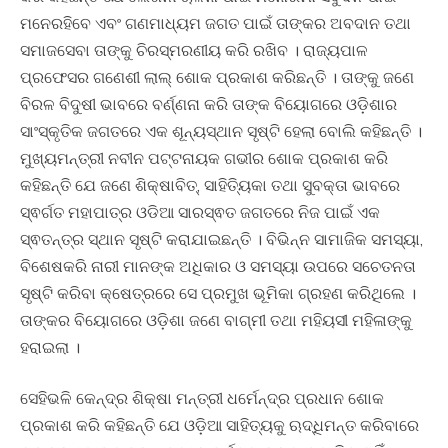
ମନେରହିବେ ଏବଂ ଗଣମାଧ୍ୟମ ଜଗତ ପାଇଁ ତାଙ୍କର ଅବଦାନ ତଥା
ସମାଜସେବା ତାଙ୍କୁ ଚିରସ୍ମରଣୀୟ କରି ରଖିବ । ରାଜ୍ୟପାଳ
ପ୍ରଫେସର ଗଣେଶୀ ଲାଲ୍‌ ଶୋକ ପ୍ରକାଶ କରିଛନ୍ତି । ତାଙ୍କୁ ଜଣେ
ବିରଳ ବିଦୁଷୀ ଭାବରେ ବର୍ଣ୍ଣନା କରି ତାଙ୍କ ବିୟୋଗରେ ଓଡ଼ିଶାର
ସାଂସ୍କୃତିକ ଜଗତରେ ଏକ ଶୂନ୍ୟସ୍ଥାନ ସୃଷ୍ଟି ହେଲା ବୋଲି କହିଛନ୍ତି ।
ମୁଖ୍ୟମନ୍ତ୍ରୀ ନବୀନ ପଟ୍ଟନାୟକ ଗଭୀର ଶୋକ ପ୍ରକାଶ କରି
କହିଛନ୍ତି ଯେ ଜଣେ ଶିକ୍ଷାବିତ୍‌, ସାହିତ୍ୟିକା ତଥା ସୁବକ୍ତା ଭାବରେ
ସ୍ଵର୍ଗତ ମହାପାତ୍ର ଓଡିଆ ସାରସ୍ଵତ ଜଗତରେ ନିଜ ପାଇଁ ଏକ
ସ୍ଵତନ୍ତ୍ର ସ୍ଥାନ ସୃଷ୍ଟି କରାଯାଇଛନ୍ତି । ବିଭିନ୍ନ ସାମାଜିକ ସମସ୍ୟା,
ବିଶେଷକରି ନାରୀ ମାନଙ୍କ ଅଧିକାର ଓ ସମସ୍ୟା ଉପରେ ସଚେତନତା
ସୃଷ୍ଟି କରିବା କ୍ଷେତ୍ରରେ ସେ ପ୍ରମୁଖ ଭୂମିକା ଗ୍ରହଣ କରିଥିଲେ ।
ତାଙ୍କର ବିୟୋଗରେ ଓଡ଼ିଶା ଜଣେ ବାଗ୍ମୀ ତଥା ମହିୟସୀ ମହିଳାଙ୍କୁ
ହରାଇଲା ।
ସେହିଭଳି କେନ୍ଦ୍ର ଶିକ୍ଷା ମନ୍ତ୍ରୀ ଧର୍ମେନ୍ଦ୍ର ପ୍ରଧାନ ଶୋକ
ପ୍ରକାଶ କରି କହିଛନ୍ତି ଯେ ଓଡ଼ିଆ ସାହିତ୍ୟକୁ ଋଦ୍ଧିମନ୍ତ କରିବାରେ