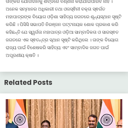
ତାଙ୍କର ଯୋଗଦାନକୁ ଶବ୍ଦରେ ବର୍ଣ୍ଣନା କରାଯାଇପାରିବ ନାହିଁ ।
ଅନେକ ସମ୍ମାନର ଅଧିକାରୀ ତଥା ଓଜସ୍ଵିନୀ ବକ୍ତା ସ୍ଵର୍ଗତ
ମହାପାତ୍ରଙ୍କ ବିୟୋଗ ଓଡ଼ିଶା ସାହିତ୍ୟ ଜଗତରେ ଶୂନ୍ୟସ୍ଥାନ ସୃଷ୍ଟି
କରିଛି । ପିସିସି ସଭାପତି ନିରଞ୍ଜନ ପଟ୍ଟନାୟକ ଶୋକ ପ୍ରକାଶ କରି
କହିଛନ୍ତି ଯେ ସ୍ୱର୍ଗତା ମହାପାତ୍ର ଓଡ଼ିଆ ସାମ୍ବାଦିକତା ଓ ସାରସ୍ଵତ
ଜଗତରେ ଏକ ସ୍ଵତନ୍ତ୍ର ସ୍ଥାନ ସୃଷ୍ଟି କରିଥିଲେ । ତାଙ୍କ ବିୟୋଗ
ରାଜ୍ୟ ପାଇଁ ବିଶେଷକରି ସାହିତ୍ୟ ଏବଂ ସାମ୍ବାଦିକ ଜଗତ ପାଇଁ
ଅପୂରଣୀୟ କ୍ଷତି ।
Related Posts