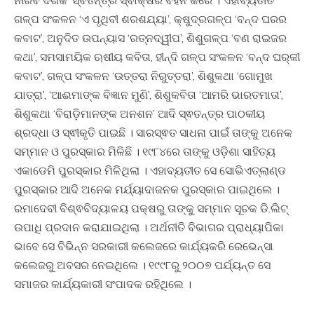
ନୀରବ ଦର୍ଶକ’ ସ୍ଵତନ୍ତ୍ର ସ୍ଵାକ୍ଷର ବହନ କରେ । ଏହାବ୍ୟତୀତ
ଗଳ୍ପ ସଂକଳନ ‘ଏ ପୃଥିବୀ ଶରଶଯ୍ୟା’, କ୍ଷୁଦ୍ରଗଳ୍ପ ‘ବନ୍ଦ ଘରର
କବାଟ’, ଅନୁଦିତ ଉପନ୍ୟାସ ‘ରତ୍ନଦ୍ୱୀପ’, ଶିଶୁଗଳ୍ପ ‘ବଣ ରାଇଜର
କଥା’, ସମସାମୟିକ ଋଷୀୟ କବିତା, ହୀନ୍ଦି ଗଳ୍ପ ସଂକଳନ ‘ବନ୍ଦ ଘର୍‌କୀ
କବାଟ’, ଗଳ୍ପ ସଂକଳନ ‘ଉତ୍ତରା ନିରୁତ୍ତରା’, ଶିଶୁକଥା ‘ଗୋମୁଖ
ଯାତ୍ରା’, ‘ଆଈମାଙ୍କ ବିଜ୍ଞାନ ମୁଣି’, ଶିଶୁକବିତା ‘ଆମରି ଭାରତମାତା’,
ଶିଶୁକଥା ‘ବିରାଡ଼ିମାନଙ୍କ ଅନଶନ’ ଆଦି ସ୍ଵତନ୍ତ୍ର ପାଠକୀୟ
ଶ୍ରଦ୍ଧା ଓ ସ୍ଵୀକୃତି ପାଇଛି । ସାରସ୍ଵତ ସାଧନା ପାଇଁ ତାଙ୍କୁ ଅନେକ
ସମ୍ମାନ ଓ ପୁରସ୍କାର ମିଳିଛି । ୧୯୮୪ରେ ତାଙ୍କୁ ଓଡ଼ିଶା ସାହିତ୍ୟ
ଏକାଡେମି ପୁରସ୍କାର ମିଳିଥିଲା । ଏହାବ୍ୟତୀତ ସେ ସୋଭିଏତ୍‌ଲାଣ୍ଡ
ପୁରସ୍କାର ଆଦି ଅନେକ ମର୍ଯ୍ୟାଦାଜନକ ପୁରସ୍କାର ପାଇଥିଲେ ।
ରମାଦେବୀ ବିଶ୍ଵବିଦ୍ୟାଳୟ ପକ୍ଷରୁ ତାଙ୍କୁ ସମ୍ମାନ ସୂଚକ ଡି.ଲିଟ୍‌
ଉପାଧି ପ୍ରଦାନ କରାଯାଇଥିଲା । ଅର୍ଥନୀତି ବିଭାଗର ପ୍ରାଧ୍ୟାପିକା
ଭାବେ ସେ ବିଭିନ୍ନ ସରକାରୀ କଲେଜରେ କାର୍ଯ୍ୟକରି ରେଭେନ୍ସା
କଲେଜରୁ ଅବସର ନେଇଥିଲେ । ୧୯୯୮ରୁ ୨୦୦୭ ପର୍ଯ୍ୟନ୍ତ ସେ
ସମାଜର କାର୍ଯ୍ୟକାରୀ ସଂପାଦକ ରହିଥିଲେ ।