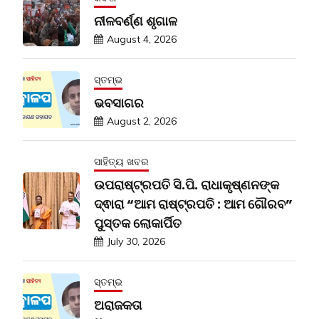
ନୀଳବର୍ଣ୍ଣ ଶୃଗାଳ
August 4, 2026
ସ୍ତମ୍ଭ
ଭବସାଗର
August 2, 2026
ସାହିତ୍ୟ ଖବର
ଉପରାଷ୍ଟ୍ରପତି ସି.ପି. ରାଧାକୃଷ୍ଣନଙ୍କ
ଦ୍ଵାରା “ଆମ ରାଷ୍ଟ୍ରପତି : ଆମ ଗୌରବ”
ପୁସ୍ତକ ଲୋକାର୍ପିତ
July 30, 2026
ସ୍ତମ୍ଭ
ଅରାଜକତା