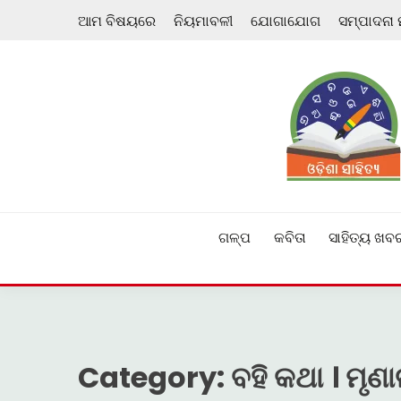
Skip
ଆମ ବିଷୟରେ
ନିୟମାବଳୀ
ଯୋଗାଯୋଗ
ସମ୍ପାଦନା
to
content
ଓଡ଼ିଆ ଇ-ସାହିତ୍ୟକୁ ଆଗକୁ ନେବାକୁ ଏକ ନୂଆ ପ୍ରଚେଷ୍ଠା
ଓଡ଼ିଶା ସାହିତ୍ୟ
ଗଳ୍ପ
କବିତା
ସାହିତ୍ୟ ଖବ
Category:
ବହି କଥା । ମୃଣ