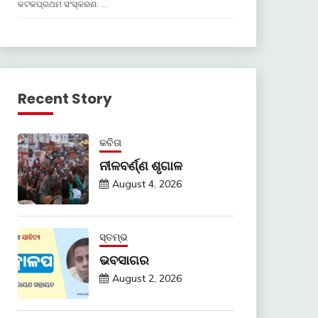
କଟକପ୍ରଥମ ସଂସ୍କରଣ: …
Recent Story
କବିତା
ନୀଳବର୍ଣ୍ଣ ଶୃଗାଳ
August 4, 2026
ସ୍ତମ୍ଭ
ଭବସାଗର
August 2, 2026