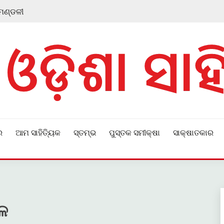
 ମଣ୍ଡଳୀ
ର
ଆମ ସାହିତ୍ୟିକ
ସ୍ତମ୍ଭ
ପୁସ୍ତକ ସମୀକ୍ଷା
ସାକ୍ଷାତକାର
ାଳ