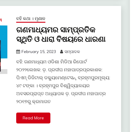
ବହି କଥା । ମୃଣାଳ
ଗଣମାଧ୍ୟମର ସାମ୍ପ୍ରତିକ
ସ୍ଥିତି ଓ ଧାରା ବିଷୟରେ ଧାରଣା
February 15, 2023
ସମ୍ପାଦକ
ବହି: ଗଣମାଧ୍ୟମ ଓଡିଶା ମିଡିଆ ରିପୋର୍ଟ
୨୦୨୨ଲେଖକ: ଡ଼. ପ୍ରଦୀପ ମହାପାତ୍ରପ୍ରକାଶକ:
ପିଏମ୍ ଡିଜିଟାଲ୍ ଡକ୍ୟୁମେଣ୍ଟେସନ୍, ବ୍ରହ୍ମପୁରମୂଲ୍ୟ:
୪୯ ଟଙ୍କା । ବ୍ରହ୍ମପୁର ବିଶ୍ୱିଦ୍ୟାଳୟର
ଅବସରପ୍ରାପ୍ତ ଅଧ୍ୟାପକ ଡ଼. ପ୍ରଦୀପ ମହାପାତ୍ର
୨୦୧୭ରୁ କ୍ରମାଗତ
Read More