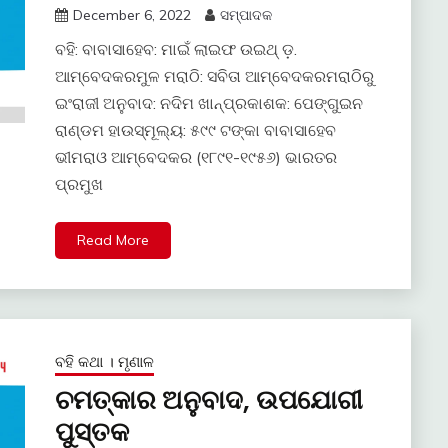
December 6, 2022
ସମ୍ପାଦକ
ବହି: ବାବାସାହେବ: ମାଇଁ ଲାଇଫ ଉଇଥ୍ ଡ଼.
ଆମ୍ବେଦକରମୁଳ ମରାଠି: ସବିତା ଆମ୍ବେଦକରମରାଠିରୁ
ଇଂରାଜୀ ଅନୁବାଦ: ନଦିମ ଖାନ୍ପ୍ରକାଶକ: ପେଙ୍ଗୁଇନ
ରାଣ୍ଡମ ହାଉସ୍ମୂଲ୍ୟ: ୫୯୯ ଟଙ୍କା ବାବାସାହେବ
ଭୀମରାଓ ଆମ୍ବେଦକର (୧୮୯୧-୧୯୫୬) ଭାରତର
ପ୍ରମୁଖ
Read More
ବହି କଥା । ମୃଣାଳ
ଚମତ୍କାର ଅନୁବାଦ, ଉପଯୋଗୀ
ପୁସ୍ତକ