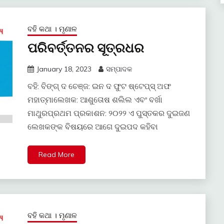
ବହି କଥା । ମୃଣାଳ
ପରିବର୍ତ୍ତନର ସୂତ୍ରଧର
January 18, 2023
ସମ୍ପାଦକ
ବହି: ବିଙ୍ଗ୍‍ ଦ ଚେଞ୍ଜ: ଇନ ଦ ଫୁଟ ଷ୍ଟେପ୍‍ସ୍‍ ଅଫ
ମହାତ୍ମାଲେଖକ: ଆଶୁତୋଷ ଶଲିଲ ଏବଂ ବର୍ଖା
ମାଥୁରପ୍ରଥମ ପ୍ରକାଶନ: ୨୦୨୨ ଏ ପୁସ୍ତକର ଦୁଇଜଣ
ଲେଖକଙ୍କ ବିଷୟରେ ଆଗେ ଦୁଇପଦ କହିବା
Read More
ବହି କଥା । ମୃଣାଳ