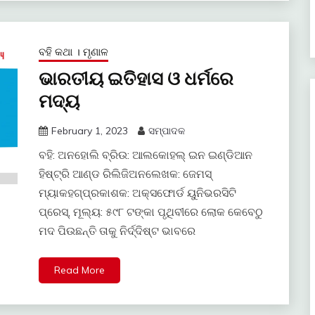
ବହି କଥା । ମୃଣାଳ
ଭାରତୀୟ ଇତିହାସ ଓ ଧର୍ମରେ
ମଦ୍ୟ
February 1, 2023
ସମ୍ପାଦକ
ବହି: ଅନହୋଲି ବ୍ରିଉ: ଆଲକୋହଲ୍ ଇନ ଇଣ୍ଡିଆନ
ହିଷ୍ଟ୍ରି ଆଣ୍ଡ ରିଲିଜିଅନଲେଖକ: ଜେମସ୍
ମ୍ୟାକହଗ୍ପ୍ରକାଶକ: ଅକ୍ସଫୋର୍ଡ ୟୁନିଭରସିଟି
ପ୍ରେସ୍, ମୂଲ୍ୟ: ୫୯୮ ଟଙ୍କା ପୃଥିବୀରେ ଲୋକ କେବେଠୁ
ମଦ ପିଉଛନ୍ତି ତାକୁ ନିର୍ଦ୍ଦିଷ୍ଟ ଭାବରେ
Read More