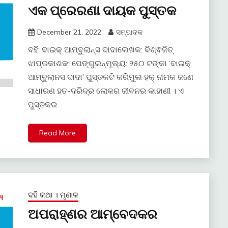
ଏକ ପ୍ରେରଣା ଦାୟକ ପୁସ୍ତକ
December 21, 2022
ସମ୍ପାଦକ
ବହି: ବାଇକ୍‍ ଆମ୍ବୁଲାନ୍‍ସ ଦାଦାଲେଖକ: ବିଶ୍ଵଜିତ୍‍
ଝାପ୍ରକାଶକ: ପେଙ୍ଗୁଇନ୍‍ମୂଲ୍ୟ: ୨୫୦ ଟଙ୍କା ‘ବାଇକ୍‍
ଆମ୍ବୁଲାନସ ଦାଦା’ ପୁସ୍ତକଟି କରିମୁଲ ହକ୍‍ ନାମକ ଜଣେ
ସାଧାରଣ ହତ-ଦରିଦ୍ର ଲୋକର ଜୀବନର କାହାଣୀ । ଏ
ପୁସ୍ତକର
Read More
ବହି କଥା । ମୃଣାଳ
ଅପରାହ୍ଣର ଆମ୍ବେଦକର