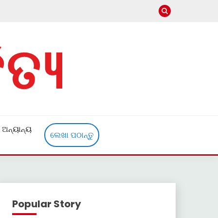
ଅନ୍ୟାନ୍ୟ
ଲେଖା ପଠାନ୍ତୁ
Popular Story