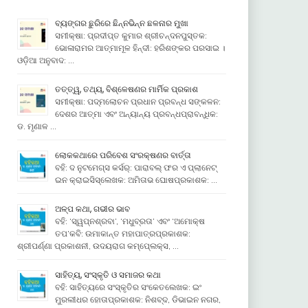
ବ୍ୟଙ୍ଗର ଛୁରିରେ ଛିନ୍ନଭିନ୍ନ ଛଳନାର ମୁଖା
ସମୀକ୍ଷା: ପ୍ରଦୀପ୍ତ କୁମାର ଶ୍ରୀଚନ୍ଦନପୁସ୍ତକ:
ଭୋଳାରାମର ଆତ୍ମାମୂଳ ହିନ୍ଦୀ: ହରିଶଙ୍କର ପରସାଇ ।
ଓଡ଼ିଆ ଅନୁବାଦ: …
ତତ୍ତ୍ୱ, ତଥ୍ୟ, ବିଶ୍ଳେଷଣର ମାର୍ମିକ ପ୍ରକାଶ
ସମୀକ୍ଷା: ପଦ୍ମଲୋଚନ ପ୍ରଧାନ ପ୍ରବନ୍ଧ ସଙ୍କଳନ:
ଦେଶର ଆତ୍ମା ଏବଂ ଅନ୍ୟାନ୍ୟ ପ୍ରବନ୍ଧପ୍ରାବନ୍ଧିକ:
ଡ. ମୃଣାଳ …
ଲୋକକଥାରେ ପରିବେଶ ସଂରକ୍ଷଣର ବାର୍ତ୍ତା
ବହି: ଦ ନୁଟମେଗ୍ସ କର୍ସର୍: ପାରାବଲ୍ ଫର ଏ ପ୍ଲାନେଟ୍
ଇନ କ୍ରାଇସିସ୍ଲେଖକ: ଅମିତାଭ ଘୋଷପ୍ରକାଶକ: …
ଅଳ୍ପ କଥା, ଗଭୀର ଭାବ
ବହି: ‘ସ୍ୱପ୍ନଶ୍ରବା’, ‘ମଧୁବ୍ରତା’ ଏବଂ ‘ଅମୋକ୍ଷ
ତପ’କବି: ଉମାକାନ୍ତ ମହାପାତ୍ରପ୍ରକାଶକ:
ଶ୍ରୀପର୍ଣ୍ଣା ପ୍ରକାଶନୀ, ଉଦୟରାଗ କମ୍ପେ୍ଲକ୍ସ, …
ସାହିତ୍ୟ, ସଂସ୍କୃତି ଓ ସମାଜର କଥା
ବହି: ସାହିତ୍ୟରେ ସଂସ୍କୃତିର ସଂକେତଲେଖକ: ଇଂ
ମୁରଲୀଧର ହୋତାପ୍ରକାଶକ: ନିଶବ୍ଦ, ଡିଭାଇନ ନଗର,