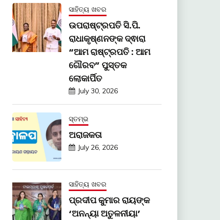
ସାହିତ୍ୟ ଖବର
ଉପରାଷ୍ଟ୍ରପତି ସି.ପି.
ରାଧାକୃଷ୍ଣନଙ୍କ ଦ୍ଵାରା
“ଆମ ରାଷ୍ଟ୍ରପତି : ଆମ
ଗୌରବ” ପୁସ୍ତକ
ଲୋକାର୍ପିତ
July 30, 2026
ସ୍ତମ୍ଭ
ଅରାଜକତା
July 26, 2026
ସାହିତ୍ୟ ଖବର
ପ୍ରଦୀପ କୁମାର ରାୟଙ୍କ
‘ଅନନ୍ୟା ଅତୁଳନୀୟା’