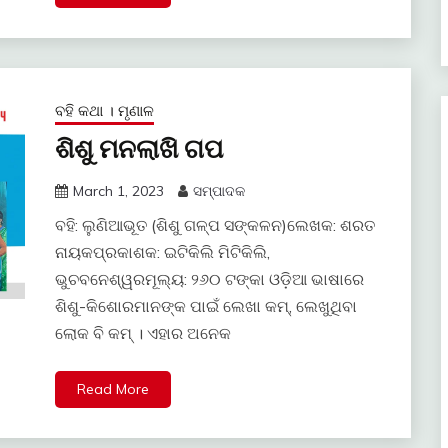
ବହି କଥା । ମୃଣାଳ
ଶିଶୁ ମନଲାଖି ଗପ
March 1, 2023
ସମ୍ପାଦକ
ବହି: ଲୁଣିଆଭୂତ (ଶିଶୁ ଗଳ୍ପ ସଙ୍କଳନ)ଲେଖକ: ଶରତ
ନାୟକପ୍ରକାଶକ: ଇଟିକିଲି ମିଟିକିଲି,
ଭୁଚବନେଶ୍ୱରମୂଲ୍ୟ: ୨୬୦ ଟଙ୍କା ଓଡ଼ିଆ ଭାଷାରେ
ଶିଶୁ-କିଶୋରମାନଙ୍କ ପାଇଁ ଲେଖା କମ୍, ଲେଖୁଥିବା
ଲୋକ ବି କମ୍ । ଏହାର ଅନେକ
Read More