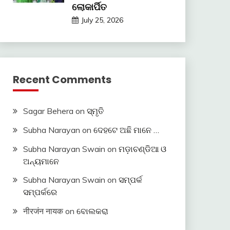
ଲୋକାର୍ପିତ
July 25, 2026
Recent Comments
Sagar Behera
on
ସ୍ମୃତି
Subha Narayan
on
ଦେହଟେ ଅଛି ମାନେ …
Subha Narayan Swain
on
ମଡ଼ାଚଣ୍ଡିଆ ଓ
ଅନ୍ୟମାନେ
Subha Narayan Swain
on
ସମ୍ପର୍କ
ସମ୍ପର୍କରେ
नीरजंन नायक
on
ବୋଲକରା