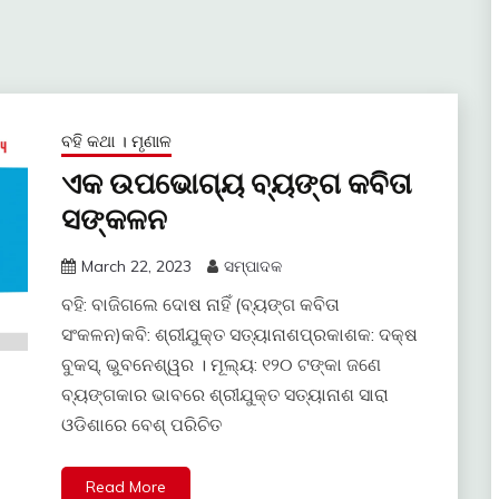
ବହି କଥା । ମୃଣାଳ
ଏକ ଉପଭୋଗ୍ୟ ବ୍ୟଙ୍ଗ କବିତା
ସଙ୍କଳନ
March 22, 2023
ସମ୍ପାଦକ
ବହି: ବାଜିଗଲେ ଦୋଷ ନାହିଁ (ବ୍ୟଙ୍ଗ କବିତା
ସଂକଳନ)କବି: ଶ୍ରୀଯୁକ୍ତ ସତ୍ୟାନାଶପ୍ରକାଶକ: ଦକ୍ଷ
ବୁକସ୍‍, ଭୁବନେଶ୍ୱର । ମୂଲ୍ୟ: ୧୨୦ ଟଙ୍କା ଜଣେ
ବ୍ୟଙ୍ଗକାର ଭାବରେ ଶ୍ରୀଯୁକ୍ତ ସତ୍ୟାନାଶ ସାରା
ଓଡିଶାରେ ବେଶ୍‍ ପରିଚିତ
Read More