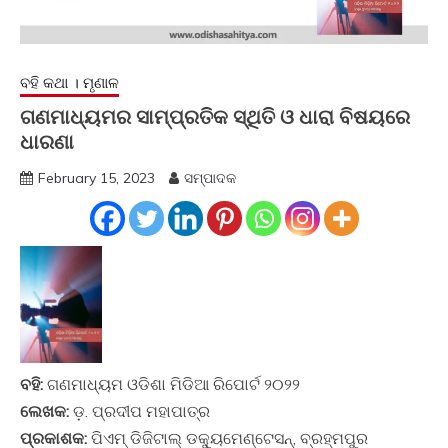
ବହି କଥା । ମୃଣାଳ
ଗଣମାଧ୍ୟମର ସାମ୍ପ୍ରତିକ ସ୍ଥିତି ଓ ଧାରା ବିଷୟରେ
ଧାରଣା
February 15, 2023
ସମ୍ପାଦକ
ବହି:
ଗଣମାଧ୍ୟମ ଓଡିଶା ମିଡିଆ ରିପୋର୍ଟ ୨୦୨୨
ଲେଖକ:
ଡ଼. ପ୍ରଦୀପ ମହାପାତ୍ର
ପ୍ରକାଶକ:
ପିଏମ୍ ଡିଜିଟାଲ୍ ଡକ୍ୟୁମେଣ୍ଟେସନ୍, ବ୍ରହ୍ମପୁର