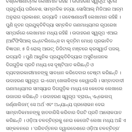
ବିଶ୍ଳେଷଣାତ୍ମକ ଲେଖାମାନ ରହିଛି । ଉଦାହରଣ ସ୍ୱରୂପ: ସୂଚନା
ପ୍ରାଚୁର୍ଯ୍ୟ ପରିବେଶ, ସାମ୍ବାଦିକ ହତ୍ୟା, ସୋସିଆଲ୍ ମିଡିଆର ଆତ୍ମ
ଅନୁରାଗ ପ୍ରକାଶନ, ଇତ୍ୟାଦି । ଗବେଷଣାଧର୍ମୀ ଲେଖାମାନ ରହିଛି ।
ପୁଣି ନୂତନ ପ୍ରଯୁକ୍ତିବିଦ୍ୟା ସମ୍ବଳିତ ଗଣମାଧ୍ୟମର ରୂପରେଖ
ସମ୍ପର୍କରେ ଲେଖାମାନ ମଧ୍ୟ ରହିଛି । ଉଦାହରଣ ସ୍ୱରୂପ ଏଆଇ
(ଆର୍ଟିଫିସିଆଲ୍ ଇନ୍ଟେଲିଜେନ୍ସ ବା କୃତ୍ତିମ ମେଧା) ପ୍ରଭାବିତ
ବିଜ୍ଞାପନ, ୫ ଜି ରୋଲ୍ ଆଉଟ୍, ଡିଜିଟାଲ୍ ମଞ୍ଚରେ କ୍ରସ୍ୱାର୍ଡ ପଜଲ୍,
ଇତ୍ୟାଦି । ପୁଣି ଆଧୁନିକ ପ୍ରଯୁକ୍ତିବିଦ୍ୟାର ଅସୁବିଧାଜନକ
ଦିଗଗୁଡ଼ିକ ପ୍ରତି ମଧ୍ୟ ସେ ଦୃଷ୍ଟିପାତ କରିଛନ୍ତି ଓ
ବ୍ୟବହାରକାରୀମାନଙ୍କୁ ସାବଧାନ କରିଦେବାର ଚେଷ୍ଟା କରିଛନ୍ତି ।
ଉଦାହରଣ ସ୍ୱରୂପ: ଇ-ଗେମ୍ ଖେଳାଳିଙ୍କ କେୱାଇସି । ସମ୍ବାଦବାଦୀ
ଗଣମାଧ୍ୟମର ସମସ୍ୟାର ଦିଗଗୁଡ଼ିକ ମଧ୍ୟ ସେ କେତେକ ଲେଖାରେ
ଉଜାଗର କରିଛନ୍ତି । ଉଦାହରଣ ସ୍ୱରୂପ ‘ବ୍ରାଉନ୍ ଏନ୍ଭେଲପ୍
ଜର୍ଣ୍ଣାଲିଜମ୍’ ସେ ଅର୍ଥ ଏବଂ ଅନ୍ୟାନ୍ୟ ପ୍ରଲୋଭନ ଦେଇ
ସାମ୍ବାଦିକମାନଙ୍କୁ ହାତବାରିସି କରିବାର ଦିଗଟି ପ୍ରତି ଆଲୋକପାତ
କରିଛନ୍ତି । ଓଡ଼ିଆ ଚଳଚ୍ଚିତ୍ରକୁ ନେଇ କେତୋଟି ଲେଖା ମଧ୍ୟ ଅଛି ଏ
ସଙ୍କଳନରେ । ‘ପରିବର୍ତ୍ତନର ଦ୍ୱାରଦେଶରେ ଓଡ଼ିଆ ଚଳଚ୍ଚିତ୍ର’