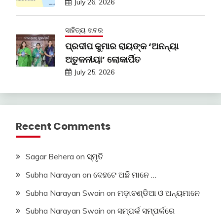
July 26, 2026
ସାହିତ୍ୟ ଖବର
ପ୍ରଦୀପ କୁମାର ରାୟଙ୍କ ‘ଅନନ୍ୟା
ଅତୁଳନୀୟା’ ଲୋକାର୍ପିତ
July 25, 2026
Recent Comments
Sagar Behera
on
ସ୍ମୃତି
Subha Narayan
on
ଦେହଟେ ଅଛି ମାନେ …
Subha Narayan Swain
on
ମଡ଼ାଚଣ୍ଡିଆ ଓ ଅନ୍ୟମାନେ
Subha Narayan Swain
on
ସମ୍ପର୍କ ସମ୍ପର୍କରେ