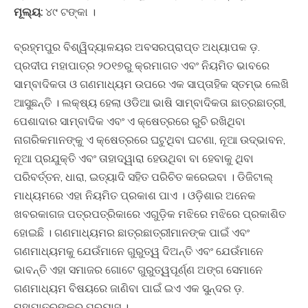
ମୂଲ୍ୟ:
୪୯ ଟଙ୍କା ।
ବ୍ରହ୍ମପୁର ବିଶ୍ୱିଦ୍ୟାଳୟର ଅବସରପ୍ରାପ୍ତ ଅଧ୍ୟାପକ ଡ଼.
ପ୍ରଦୀପ ମହାପାତ୍ର ୨୦୧୭ରୁ କ୍ରମାଗତ ଏବଂ ନିୟମିତ ଭାବରେ
ସାମ୍ବାଦିକତା ଓ ଗଣମାଧ୍ୟମ ଉପରେ ଏକ ସାପ୍ତାହିକ ସ୍ତମ୍ଭ ଲେଖି
ଆସୁଛନ୍ତି । ଲକ୍ଷ୍ୟ ହେଲା ଓଡିଆ ଭାଷି ସାମ୍ବାଦିକତା ଛାତ୍ରଛାତ୍ରୀ,
ପେଶାଦାର ସାମ୍ବାଦିକ ଏବଂ ଏ କ୍ଷେତ୍ରରେ ରୁଚି ରଖିଥିବା
ନାଗରିକମାନଙ୍କୁ ଏ କ୍ଷେତ୍ରରେ ଘଟୁଥିବା ଘଟଣା, ନୂଆ ଉଦ୍ଭାବନ,
ନୂଆ ପ୍ରଯୁକ୍ତି ଏବଂ ତାହାଦ୍ୱାରା ହେଉଥିବା ବା ହେବାକୁ ଥିବା
ପରିବର୍ତ୍ତନ, ଧାରା, ଇତ୍ୟାଦି ସହିତ ପରିଚିତ କରେଇବା । ଡିଜିଟାଲ୍
ମାଧ୍ୟମରେ ଏହା ନିୟମିତ ପ୍ରକାଶ ପାଏ । ଓଡ଼ିଶାର ଅନେକ
ଖବରକାଗଜ ପତ୍ରପତ୍ରିକାରେ ଏଗୁଡ଼ିକ ମଝିରେ ମଝିରେ ପ୍ରକାଶିତ
ହୋଇଛି । ଗଣମାଧ୍ୟମର ଛାତ୍ରଛାତ୍ରୀମାନଙ୍କ ପାଇଁ ଏବଂ
ଗଣମାଧ୍ୟମକୁ ଯେଉଁମାନେ ଗୁରୁତ୍ୱ ଦିଅନ୍ତି ଏବଂ ଯେଉଁମାନେ
ଭାବନ୍ତି ଏହା ସମାଜର ଗୋଟେ ଗୁରୁତ୍ୱପୂର୍ଣ୍ଣ ଅଙ୍ଗ ସେମାନେ
ଗଣମାଧ୍ୟମ ବିଷୟରେ ଜାଣିବା ପାଇଁ ଇଏ ଏକ ସୁନ୍ଦର ଡ଼.
ମହାପାତ୍ରଙ୍କର ପ୍ରୟାସ ।