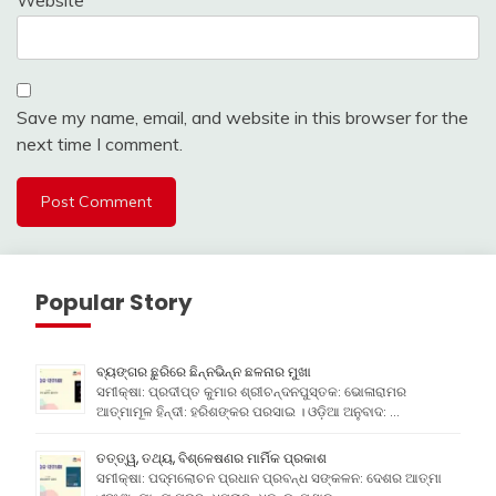
Save my name, email, and website in this browser for the
next time I comment.
Popular Story
ବ୍ୟଙ୍ଗର ଛୁରିରେ ଛିନ୍ନଭିନ୍ନ ଛଳନାର ମୁଖା
ସମୀକ୍ଷା: ପ୍ରଦୀପ୍ତ କୁମାର ଶ୍ରୀଚନ୍ଦନପୁସ୍ତକ: ଭୋଳାରାମର
ଆତ୍ମାମୂଳ ହିନ୍ଦୀ: ହରିଶଙ୍କର ପରସାଇ । ଓଡ଼ିଆ ଅନୁବାଦ: …
ତତ୍ତ୍ୱ, ତଥ୍ୟ, ବିଶ୍ଳେଷଣର ମାର୍ମିକ ପ୍ରକାଶ
ସମୀକ୍ଷା: ପଦ୍ମଲୋଚନ ପ୍ରଧାନ ପ୍ରବନ୍ଧ ସଙ୍କଳନ: ଦେଶର ଆତ୍ମା