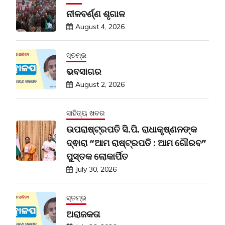
ନୀଳବର୍ଣ୍ଣ ଶୃଗାଳ
August 4, 2026
ସ୍ତମ୍ଭ
ଭବସାଗର
August 2, 2026
ସାହିତ୍ୟ ଖବର
ଉପରାଷ୍ଟ୍ରପତି ସି.ପି. ରାଧାକୃଷ୍ଣନଙ୍କ
ଦ୍ଵାରା “ଆମ ରାଷ୍ଟ୍ରପତି : ଆମ ଗୌରବ”
ପୁସ୍ତକ ଲୋକାର୍ପିତ
July 30, 2026
ସ୍ତମ୍ଭ
ଅରାଜକତା