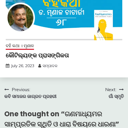
ବହି କଥା । ମୃଣାଳ
କୌଟିଲ୍ୟଙ୍କ ପ୍ରାସଙ୍ଗିକତା
July 26, 2023
ସମ୍ପାଦକ
Post
Previous:
Next:
କବି ସମାଜର ଜାଗ୍ରତ ପ୍ରହରୀ
ଗାଁ ସ୍ମୃତି
navigation
One thought on “
ଗଣମାଧ୍ୟମର
ସାମ୍ପ୍ରତିକ ସ୍ଥିତି ଓ ଧାରା ବିଷୟରେ ଧାରଣା
”