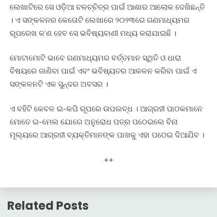
ଲେଖାଟିରେ ସେ ଓଡ଼ିଆ ଚଳଚ୍ଚିତ୍ର ପାଇଁ ଆଶାର ଆଲୋକ ଦେଖିଛନ୍ତି
। ଏ ସଙ୍କଳନର କେତୋଟି ଲେଖାରେ ୨୦୨୩ରେ ଗଣମାଧ୍ୟମର
ରୂପରେଖ କ’ଣ ହେବ ସେ ଭବିଷ୍ୟବାଣୀ ମଧ୍ୟ କରାଯାଇଛି ।
ମୋଟାମୋଟି ଭାବେ ଗଣମାଧ୍ୟମର ବର୍ତ୍ତମାନ ସ୍ଥିତି ଓ ଧାରା
ବିଷୟରେ ଜାଣିବା ପାଇଁ ଏବଂ ଭବିଷ୍ୟତର ଆକଳନ କରିବା ପାଇଁ ଏ
ସଙ୍କଳନଟି ଏକ ସୁନ୍ଦର ଅବସର ।
ଏ ବହିଟି କେବଳ ଇ-କପି ରୂପରେ ଉପଲବ୍ଧ । ଆଗ୍ରହୀ ପାଠକମାନେ
ମୋତେ ଇ-ମେଲ ଯୋଗେ ଅନୁରୋଧ ପତ୍ର ପଠେଇଲେ ବିନା
ମୂଲ୍ୟରେ ଆଗ୍ରହୀ ବ୍ୟକ୍ତିମାନଙ୍କ ପାଖକୁ ଏହା ପଠେଇ ଦିଆଯିବ ।
++
Related Posts