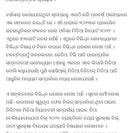
ବର୍ଷସାରା ଲେଖାଯାଇଥିବା ସ୍ତମ୍ଭକୁ ଏକାଠି କରି ପରବର୍ଷ ଆରମ୍ଭରେ
ଏକ ସଙ୍କଳନ କରନ୍ତି ସେ । ଏହି ଧାରାରେ ୨୦୨୨ରେ ପ୍ରକାଶିତ
ରଚନାଗୁଡିକର ସଂକଳନ ହେଲା ‘ଓଡିଶା ମିଡିଆ ରିପୋର୍ଟ ୨୦୨୨’ ।
ଏଥିରେ ୫୨ଗୋଟି ରଚନା ରହିଛି । ଏଥିରେ ବିଭିନ୍ନ ଗଣମାଧ୍ୟମର
ବିଭିନ୍ନ ବିଷୟ ଓ ବିଭବ ଉପରେ ବିଭିନ୍ନ ଧରଣର ଲେଖା ଅଛି ।
ଚଳଚ୍ଚିତ୍ରଠୁଁ ଖବରକାଗଜ, ରେଡିଓ, ଟିଭି ଆଦି ପାରମ୍ପରିକ
ସମ୍ବାଦବାହୀ ଗଣମାଧ୍ୟମ (ଏହାକୁ ଏକତ୍ର ଏବେ ଲିଗାସି ମିଡିଆ
ବୋଲି କହୁାଯାଉଛି) ପୁଣି ସୋସିଆଲ୍ ମିଡିଆ,ଡିଜିଟାଲ୍ ମିଡିଆ ଆଦି
ଆଧୁନିକ ମାଧ୍ୟମ ସମ୍ପର୍କରେ ମଧ୍ୟ ଲେଖାଯାଇଛି ।
ଏ ସଙ୍କଳନରେ ବିଭିନ୍ନ ଧରଣର ଲେଖା ଅଛି । ସୂଚନା ଧର୍ମୀ ଲେଖା
ଅଛି- ଉଦାହରଣ ସ୍ୱରୂପ: ଫେକ ନିଉଜ୍ ସମ୍ପର୍କରେ ଥିବା ଆଇନ,
ଡିଜିଟାଲ ମିଡିଆ ନିୟମାବଳୀ ସମ୍ପର୍କୀୟ ଆଇନ, ଚିଠା
ଟେଲିଯୋଗାଯୋଗ ବିଲ୍ ୨୦୨୨, ବ୍ୟକ୍ତିଗତ ତଥ୍ୟ ସୁରକ୍ଷା ବିଲ୍,
ଡାଟା ସୁରକ୍ଷା ବିଧେୟକ ଇତ୍ୟାଦି ବିଷୟରେ ଲେଖାମାନ ।