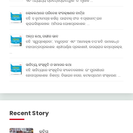
ଏବଂ ଅନ୍ୟାନ୍ୟ ପ୍ରବନ୍ଧପ୍ରାବନ୍ଧିକ: ଡ. ମୃଣାଳ …
ଲୋକକଥାରେ ପରିବେଶ ସଂରକ୍ଷଣର ବାର୍ତ୍ତା
ବହି: ଦ ନୁଟମେଗ୍ସ କର୍ସର୍: ପାରାବଲ୍ ଫର ଏ ପ୍ଲାନେଟ୍ ଇନ
କ୍ରାଇସିସ୍ଲେଖକ: ଅମିତାଭ ଘୋଷପ୍ରକାଶକ: …
ଅଳ୍ପ କଥା, ଗଭୀର ଭାବ
ବହି: ‘ସ୍ୱପ୍ନଶ୍ରବା’, ‘ମଧୁବ୍ରତା’ ଏବଂ ‘ଅମୋକ୍ଷ ତପ’କବି: ଉମାକାନ୍ତ
ମହାପାତ୍ରପ୍ରକାଶକ: ଶ୍ରୀପର୍ଣ୍ଣା ପ୍ରକାଶନୀ, ଉଦୟରାଗ କମ୍ପେ୍ଲକ୍ସ,
…
ସାହିତ୍ୟ, ସଂସ୍କୃତି ଓ ସମାଜର କଥା
ବହି: ସାହିତ୍ୟରେ ସଂସ୍କୃତିର ସଂକେତଲେଖକ: ଇଂ ମୁରଲୀଧର
ହୋତାପ୍ରକାଶକ: ନିଶବ୍ଦ, ଡିଭାଇନ ନଗର, କଟକପ୍ରଥମ ସଂସ୍କରଣ: …
Recent Story
କବିତା