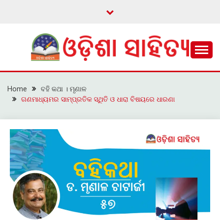
Skip
to
content
ଓଡ଼ିଆ ଇ-ସାହିତ୍ୟକୁ ଆଗକୁ ନେବାକୁ ଏକ ନୂଆ ପ୍ରଚେଷ୍ଠା
ଓଡ଼ିଶା ସାହିତ୍ୟ
Home
ବହି କଥା । ମୃଣାଳ
ଗଣମାଧ୍ୟମର ସାମ୍ପ୍ରତିକ ସ୍ଥିତି ଓ ଧାରା ବିଷୟରେ ଧାରଣା