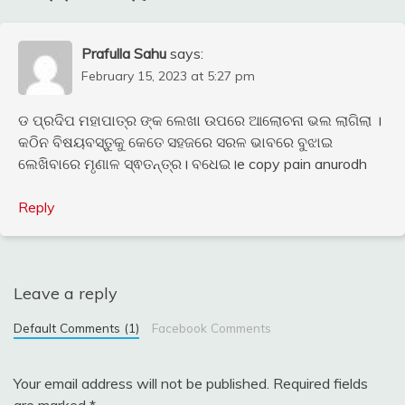
Prafulla Sahu
says:
February 15, 2023 at 5:27 pm
ଡ ପ୍ରଦିପ ମହାପାତ୍ର ଙ୍କ ଲେଖା ଉପରେ ଆଲୋଚନା ଭଲ ଲାଗିଲା ।
କଠିନ ବିଷୟବସ୍ତୁକୁ କେତେ ସହଜରେ ସରଳ ଭାବରେ ବୁଝାଇ
ଲେଖିବାରେ ମୃଣାଳ ସ୍ଵତନ୍ତ୍ର। ବଧେଇ।e copy pain anurodh
Reply
Leave a reply
Default Comments (1)
Facebook Comments
Your email address will not be published.
Required fields
are marked
*