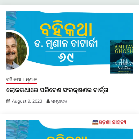
ବହି କଥା । ମୃଣାଳ
ଲୋକକଥାରେ ପରିବେଶ ସଂରକ୍ଷଣର ବାର୍ତ୍ତା
August 9, 2023
ସମ୍ପାଦକ