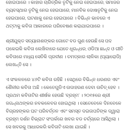
ହୋଇପାରେ । କାହାର ଚାରିତ୍ରିକ ତୃଟିକୁ ନେଇ ହେଇପାରେ, ସମାଜର
ବ୍ୟବସ୍ଥାର ତୃଟିକୁ ନେଇ ହେଇପାରେ, ମାନବିକ ଦୋଷତୃଟିକୁ ନେଇ
ହେଇପାରେ, ଘଟଣାକୁ ନେଇ ହେଇପାରେ । ବିଭିନ୍ନ ଭାବରେ ଏ
ଥଟ୍ଟାକୁ କବିତା ଆକାରରେ ପରିବେଷଣ କରାଯାଇପାରେ ।
ଶ୍ରୀଯୁକ୍ତ ସତ୍ୟାନାଶଙ୍କର ଗୋଟେ ବଡ ଗୁଣ ହେଉଛି ସେ ପଦ
ପକେଇକି କବିତା ଲେଖିବାରେ ଯେତେ ଧୂରନ୍ଧର, ଓଡିଆ ଛାନ୍ଦ ଓ ଗୀତି
କବିତାରେ ମଧ୍ୟ ସେତିକି ପ୍ରବୀଣ । ଚମତ୍‍କାର ଲାଳିକା (ପ୍ୟାରୋଡି)
ଲେଖନ୍ତି ସେ ।
ଏ ସଂକଳନରେ ୪୬ଟି କବିତା ରହିଛି । ସେଥିରେ ବିଭିନ୍ନ ଧରଣର ଏବଂ
ଶୈଳୀର କବିତା ଅଛି । କେତେଗୁଡିଏ ଉଦାହରଣ ଦେବା ଉଚିତ୍‍ ହେବ ।
ପ୍ରଥମ କବିତାଟିର ଶୀର୍ଷକ ହେଉଛି ‘ବ୍ରହ୍ମ’ । ୨୦୧୫ରେ ଶ୍ରୀ
ଜଗନ୍ନାଥଙ୍କର ନବକଳେବର ହୋଇଥିଲା । ସେତେବେଳେ ଦିନବେଳେ
ବିଗ୍ରହଙ୍କର ଘଟ ପରିବର୍ତ୍ତନ ଏବଂ ସମସ୍ତ ଦଇତାପତିଙ୍କ ଦ୍ୱାରା
ବ୍ରହ୍ମ ଦର୍ଶନ ବିଭ୍ରାଟ ସଂପର୍କରେ ଖବର ବଡ ଚର୍ଚ୍ଚାରେ ଆସିଥିଲା ।
ସେ ଖବରକୁ ଆଧାରକରି କବିତାଟି ଲେଖା ଯାଇଛି ।