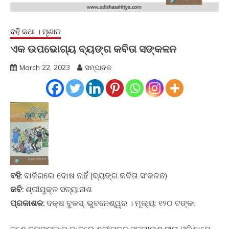
ବହି କଥା । ମୃଣାଳ
ଏକ ଉପଭୋଗ୍ୟ ବ୍ୟଙ୍ଗ କବିତା ସଙ୍କଳନ
March 22, 2023
ସମ୍ପାଦକ
ବହି:
ବାଜିଗଲେ ଦୋଷ ନାହିଁ (ବ୍ୟଙ୍ଗ କବିତା ସଂକଳନ)
କବି:
ଶ୍ରୀଯୁକ୍ତ ସତ୍ୟାନାଶ
ପ୍ରକାଶକ:
ଦକ୍ଷ ବୁକସ୍‍, ଭୁବନେଶ୍ୱର । ମୂଲ୍ୟ: ୧୨୦ ଟଙ୍କା