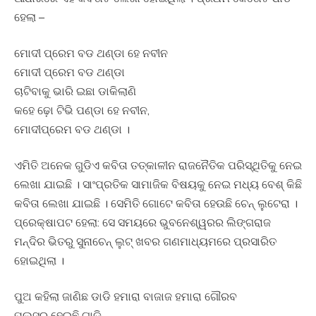
ହେଲା –
ମୋଦୀ ପ୍ରେମ ବଡ ଥଣ୍ଡା ହେ ନବୀନ
ମୋଦୀ ପ୍ରେମ ବଡ ଥଣ୍ଡା
ଚାଟିବାକୁ ଭାରି ଇଛା ଡାକିଲାଣି
କହେ ଢ଼ୋ ଟିଭି ପଣ୍ଡା ହେ ନବୀନ,
ମୋଦୀପ୍ରେମ ବଡ ଥଣ୍ଡା ।
ଏମିତି ଅନେକ ଗୁଡିଏ କବିତା ତତ୍କାଳୀନ ରାଜନୈତିକ ପରିସ୍ଥିତିକୁ ନେଇ
ଲେଖା ଯାଇଛି । ସାଂପ୍ରତିକ ସାମାଜିକ ବିଷୟକୁ ନେଇ ମଧ୍ୟ ବେଶ୍‍ କିଛି
କବିତା ଲେଖା ଯାଇଛି । ସେମିତି ଗୋଟେ କବିତା ହେଉଛି ଚେନ୍‍ ଲୁଟେରା ।
ପ୍ରେକ୍ଷାପଟ ହେଲା: ସେ ସମୟରେ ଭୁବନେଶ୍ୱରର ଲିଙ୍ଗରାଜ
ମନ୍ଦିର ଭିତରୁ ସୁନାଚେନ୍‍ ଲୁଟ୍‍ ଖବର ଗଣମାଧ୍ୟମରେ ପ୍ରସାରିତ
ହୋଇଥିଲା ।
ପୁଅ କହିଲା ଜାଣିଛ ଡାଡି ହମାରା ବାଜାଜ ହମାରା ଗୌରବ
ପଲସର ହେଇଛି ଗାଡି