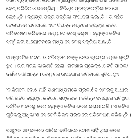
ଜଣେ ବ୍ୟଙ୍ଗକାର ଭାବରେ ଶ୍ରୀଯୁକ୍ତ ସତ୍ୟାନାଶ ସାରା ଓଡିଶାରେ
ବେଶ୍‍ ପରିଚିତ ଓ ଜନପ୍ରିୟ । ବିଭିନ୍ନ ପ୍ରତ୍ରପତ୍ରିକାରେ ସେ
ଲେଖନ୍ତି । ବ୍ୟଙ୍ଗ ପତ୍ର ପତ୍ରିକା ସଂପାଦନା କରନ୍ତି । ତା ସହିତ
ଟେଲିଭିଜନ ପରଦାରେ ଏବଂ ବିଭିନ୍ନ ମଞ୍ଚରେ ବ୍ୟଙ୍ଗ କବିତା
ପରିବେଷଣ କରିବାରେ ମଧ୍ୟ ସେ ବେଶ୍‍ ଦକ୍ଷ । ବ୍ୟଙ୍ଗ କବିତା
ସମ୍ମିଳନୀ ଆୟୋଜନରେ ମଧ୍ୟ ସେ ବେଶ୍‍ ସକ୍ରିୟ ଅଛନ୍ତି ।
ସାମ୍ପ୍ରତିକ ଘଟଣା ଓ ଚରିତ୍ରମାନଙ୍କୁ ନେଇ ବ୍ୟଙ୍ଗ ଅଧିକ ସୃଷ୍ଟି
ହୁଏ । ତାର ସରଳ କାରଣଟି ହେଲା- ଘଟଣାର ପ୍ରେକ୍ଷାପଟଟି ପାଠକ/
ଦର୍ଶକ ଜାଣିଥାନ୍ତି । ତେଣୁ ରସ ଉପଭୋଗ କରିବାରେ ସୁବିଧା ହୁଏ ।
‘ବାଜିଗଲେ ଦୋଷ ନାହିଁ’ ଗଣମାଧ୍ୟମରେ ପ୍ରକାଶିତ ଖବରକୁ ଆଧାର
କରି ରଚିତ ବ୍ୟଙ୍ଗ କବିତାର ସଙ୍କଳନ । ବିଭିନ୍ନ ସମୟରେ ଘଟିଥିବା
ଚର୍ଚ୍ଚିତ ଖବରକୁ ନେଇ ବ୍ୟଙ୍ଗ କବିତା ରଚନା କରାଯାଇଛି । ଏ କବିତା
ଗୁଡିକରୁ ଅଧିକାଂଶ ସେ ଟେଲିଭିଜନ ପରଦାରେ ପରିବେଷଣ କରିଛନ୍ତି ।
ବସ୍ତୁତଃ ସଙ୍କଳନର ଶୀର୍ଷକ ‘ବାଜିଗଲେ ଦୋଷ ନାହିଁ’ ଥିଲା କନକ