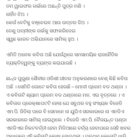
ତମ ୱାଇଫର ଗର୍ଭରେ ଅଛନ୍ତି ପୁତ୍ର ମଣି ।
ନାହିଁତ ଝିଅ ।
କେଉଁ ବେଟିକୁ ବଞ୍ଚେଇବ ଆଉ ଉତ୍ତର ଦିଅ ।
ତେଣୁ ପତ୍ନୀଙ୍କ ଗର୍ଭକୁ ସଫାକରିଦେଇ
ସ୍ୱଛ ଭାରତ ଅଭିଯାନରେ ସାମିଲ୍‍ ହୁଅ ।
ଏମିତି ଅନେକ କବିତା ଅଛି ଯେଉଁଥିରେ ସମସାମୟିକ ରାଜନୈତିକ
ବ୍ୟକ୍ତିତ୍ୱଙ୍କୁ ବ୍ୟଙ୍ଗ କରାଯାଇଛି ।
ଛାନ୍ଦ ପୁରୁଣା ଶୈଳୀର ଓଡିଶୀ ଗୀତର ଅନୁକରଣରେ ବେଶ୍‍ କିଛି କବିତା
ଅଛି । ସେମିତି ଗୋଟେ କବିତା ହେଉଛି – ମୋଦୀ ପ୍ରେମ ବଡ ଥଣ୍ଡା ।
ଏ କବିତାଟି ଶ୍ୟାମ ପ୍ରେମ ବଡ ଥଣ୍ଡାରେ ମନ, ଏଇ ବୃତ୍ତରେ । ଏ
କବିତାର ପ୍ରେକ୍ଷାପଟଟି ହେଲା ଯେ ସବୁଥର ବହୁ ସଂଖ୍ୟକ ବିଜେଡି
ଏମ.ପି. ଜିତିଲା ପରେ ବି ସେମାନେ ନା ୟୁପିଏ ସରକାରରେ ନା ଏନଡିଏ
ସରକାରରେ ସାମିଲ୍‍ ହେଇଥିଲେ । ବିଜେଡି ଏମ.ପି. ବୈଜୟନ୍ତ ପଣ୍ଡା
ଏନଡିଏର ନିକଟବର୍ତ୍ତୀ ହେବା ମିଡିଆରେ ଚର୍ଚ୍ଚା ହେବାପରେ ସେହି ଖବର
ଆଧାରରେ ଏହି କବିତାଟି ଲେଖା ହୋଇଥିଲା । ପ୍ରଥମ କେତୋଟି ଧାଡି