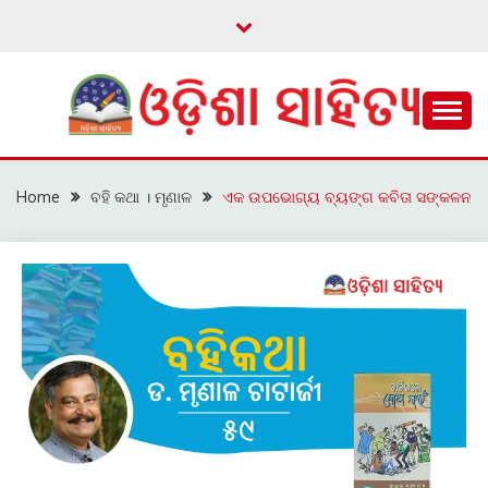
Skip
to
content
ଓଡ଼ିଆ ଇ-ସାହିତ୍ୟକୁ ଆଗକୁ ନେବାକୁ ଏକ ନୂଆ ପ୍ରଚେଷ୍ଠା
ଓଡ଼ିଶା ସାହିତ୍ୟ
Home
ବହି କଥା । ମୃଣାଳ
ଏକ ଉପଭୋଗ୍ୟ ବ୍ୟଙ୍ଗ କବିତା ସଙ୍କଳନ