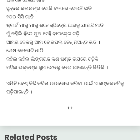
ସୁନ୍ଦର କଳାରଙ୍ଗ ବୋଳି ବଜାରେ ଦେଇଛି ଛାଡି
୨୦୦ ସିସି ଗାଡି
ଷ୍ଟାର୍ଟ ମାରୁ ମାରୁ ଶହେ ସ୍ପିଡ୍‍ରେ ଆଗକୁ ଯାଉଛି ମାଡି
ମୁଁ କହିଲି ହଁରେ ପୁଅ ସେହି ବାଇକ୍‍ରେ ଚଢ଼ି
ଆମରି ବେକରୁ ଆମ ଚୋରପିଲା ଚେନ୍‍ ନିଅନ୍ତି ଭିଡି ।
ଶେଷ କେତୋଟି ଧାଡି
କହିଲ କହିଲ ଲିଙ୍ଗରାଜ କଣ ଷଣ୍ଢ ଉପରେ ଚଢ଼ିକି
ମହିଳା ଭକ୍ତଙ୍କ ସୁନା ଚେନକୁ ନେଇ ଯାଉଛନ୍ତି ଭିଡିକି ।
ଏମିତି ବେଶ୍‍ କିଛି କବିତା ଉପଭୋଗ କରିବା ପାଇଁ ଏ ସଙ୍କଳନଟିକୁ
ପଢ଼ିପାରନ୍ତି ।
++
Related Posts