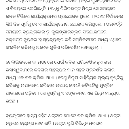
ଟିଭିରେ ପ୍ରସାରିତ କାର୍ଯ୍ୟକ୍ରମର ଶୀର୍ଷକ । ବହିର ମୁଖବନ୍ଧରେ କବି
ଏ ବିଷୟରେ ଲେଖିଛନ୍ତି । ବନ୍ଧୁ ଶିଶିରଭଟ୍ଟ ମିଶ୍ର ସେ ସମୟରେ
କନକ ଟିଭିରେ କାର୍ଯ୍ୟକ୍ରମର ପ୍ରଯୋଜକ ଥିଲେ । ୨୦୧୪ ନିର୍ବାଚନର
କିଛି ଦିନ ପୂର୍ବରୁ ସେ ଏ କାର୍ଯ୍ୟକ୍ରମର ଯୋଜନା କରିଥିଲେ । ପରବର୍ତ୍ତି
ସମୟରେ ବ୍ୟଙ୍ଗକାର ଡ଼. କୁଳାଙ୍ଗାରଙ୍କର ସଂଯୋଜନାରେ
ନକ୍ଷତ୍ର ନ୍ୟୁଜର ‘ହାସ୍ୟବ୍ୟଙ୍ଗ କବି ସମ୍ମିଳନୀ’ରେ ମଧ୍ୟ ଏଥିରେ
ସଂକଳିତ କବିତାରୁ ଅନେକ ଗୁଡିଏ ପରିବେଷିତ ହୋଇଥିଲା ।
ଟେଲିଭିଜନରେ ବା ମଞ୍ଚରେ ଯେଉଁ କବିତା ପରିବେଷିତ ହୁଏ ତାର
ରସାସ୍ୱଦାନରେ କବିତାର ସାହିତ୍ୟିକ ମାନ ସହିତ ପ୍ରଦର୍ଶନ କଳାର
ମଧ୍ୟ ଏକ ବଡ ଭୂମିକା ଥାଏ । ତେଣୁ ନିରୁତା ସାହିତ୍ୟିକ ମୂଲ୍ୟ ଦୃଷ୍ଟିରୁ
କବିତାକୁ ଉପଭୋଗ କରିବାର ଉପାୟ ହେଉଛି କବିତାଟିକୁ ମୁଦ୍ରିତ
ଆକାରରେ ପଢ଼ିବା । ସେ ଦୃଷ୍ଟିରୁ ଏ ସଙ୍କଳନର ଏକ ଭିନ୍ନ ମାନ୍ୟତା
ରହିଛି ।
ବ୍ୟଙ୍ଗରେ ହାସ୍ୟ ସହିତ ଥଟ୍ଟାର ଗୋଟେ ବଡ ଭୂମିକା ଥାଏ । ଥଟ୍ଟା
ନଥିଲେ ବ୍ୟଙ୍ଗ ହେବ ନାହିଁ । ଥଟ୍ଟା ପୁଣି ବିଭିନ୍ନ ଧରଣର