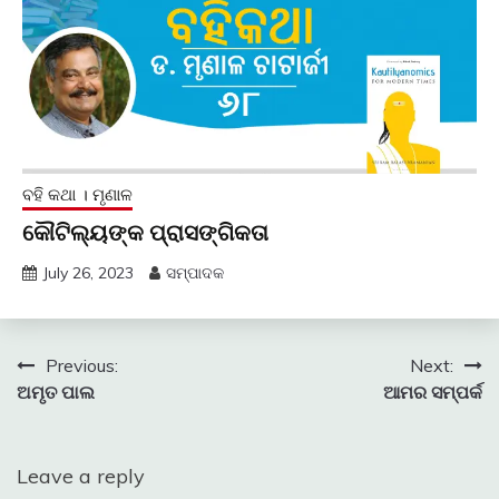
ବହି କଥା । ମୃଣାଳ
କୌଟିଲ୍ୟଙ୍କ ପ୍ରାସଙ୍ଗିକତା
July 26, 2023
ସମ୍ପାଦକ
Post
Previous:
Next:
ଅମୃତ ପାଲ
ଆମର ସମ୍ପର୍କ
navigation
Leave a reply