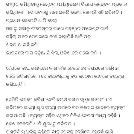
ସଂଖ୍ୟା କମିଥିବାରୁ କେନ୍ଦ୍ର ପର୍ଯ୍ୟାବରଣ ବିଭାଗ ଉଦ୍‍ବେଗ ପ୍ରକାଶ
କରିଥିଲେ । ସେ ଖବରକୁ ଆଧାରକରି ଲେଖା ହୋଇଛି ଏହି କବିତାଟି ।
ପ୍ରଥମ କେତୋଟି ଧାଡିି ହେଲା:
ସକାଳୁ ସକାଳୁ ଫରେଷ୍ଟର ପାଖେ ପହଞ୍ôଚ ଫରେଷ୍ଟ ଗାର୍ଡ
କହିଲା ସାରେ ପେପରରେ କ’ଣ ବାହାରିଛି ଆଜି ପଢ଼
ଖବର ଯାଇଛି ଜମି
ଭାରତରେ ବାଘ ବଢ଼ିଛନ୍ତି ସିନା, ଓଡିଶାରେ ଗଲେ କମି ।
ତା’ପରେ ବାଘ ଗଣନାରେ କ’ଣ କ’ଣ ହେଇଛି ସେ ବିଷୟରେ ବର୍ଣ୍ଣନା
ରହିଛି କବିତାଟିରେ । ସେ ବ୍ୟବସ୍ଥାକୁ ବଡ କଠୋର ଭାବରେ ବ୍ୟଙ୍ଗ
କରିଛନ୍ତି ।
ସେମିତି ଗୋଟେ କବିତା ‘ବେଟି ବଚାଓ ବନାମ ସ୍ୱଛ ଭାରତ’ । ଏ
କବିିତାରେ କନ୍ୟା ଭୃଣ ହତ୍ୟା ଉପରେ ବଡ କଠୋର ଭାବରେ ବ୍ୟଙ୍ଗ
କରାଯାଇଛି । ବ୍ୟଙ୍ଗ ସହିତ ଏଥିରେ ଟିକିଏ ବେଦନା ମଧ୍ୟ ରହିଛି ।
ଶେଷ କେତୋଟି ଧାଡି ଶୁଣନ୍ତୁ କବିତାର ।
ଗୁଣ୍ଡୁଚି ସ୍ୱାଇଁକୁ କହିଲେ ବାବୁ ପେଟକୁ ଦେଖିଲେ ହେଉଛି ଜାଣି