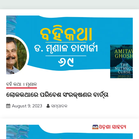
ବହି କଥା । ମୃଣାଳ
ଲୋକକଥାରେ ପରିବେଶ ସଂରକ୍ଷଣର ବାର୍ତ୍ତା
August 9, 2023
ସମ୍ପାଦକ