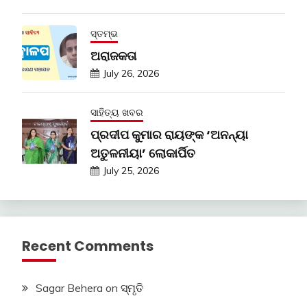
ସ୍ତମ୍ଭ
ଅରାଜକତା
July 26, 2026
ସାହିତ୍ୟ ଖବର
ପ୍ରଦୀପ କୁମାର ରାୟଙ୍କ ‘ଅନନ୍ୟା
ଅତୁଳନୀୟା’ ଲୋକାର୍ପିତ
July 25, 2026
Recent Comments
Sagar Behera
on
ସ୍ମୃତି