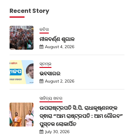
Recent Story
କବିତା
ନୀଳବର୍ଣ୍ଣ ଶୃଗାଳ
August 4, 2026
ସ୍ତମ୍ଭ
ଭବସାଗର
August 2, 2026
ସାହିତ୍ୟ ଖବର
ଉପରାଷ୍ଟ୍ରପତି ସି.ପି. ରାଧାକୃଷ୍ଣନଙ୍କ
ଦ୍ଵାରା “ଆମ ରାଷ୍ଟ୍ରପତି : ଆମ ଗୌରବ”
ପୁସ୍ତକ ଲୋକାର୍ପିତ
July 30, 2026