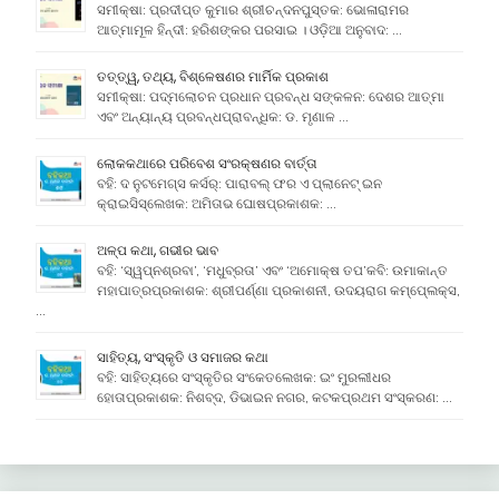
ସମୀକ୍ଷା: ପ୍ରଦୀପ୍ତ କୁମାର ଶ୍ରୀଚନ୍ଦନପୁସ୍ତକ: ଭୋଳାରାମର
ଆତ୍ମାମୂଳ ହିନ୍ଦୀ: ହରିଶଙ୍କର ପରସାଇ । ଓଡ଼ିଆ ଅନୁବାଦ: …
ତତ୍ତ୍ୱ, ତଥ୍ୟ, ବିଶ୍ଳେଷଣର ମାର୍ମିକ ପ୍ରକାଶ
ସମୀକ୍ଷା: ପଦ୍ମଲୋଚନ ପ୍ରଧାନ ପ୍ରବନ୍ଧ ସଙ୍କଳନ: ଦେଶର ଆତ୍ମା
ଏବଂ ଅନ୍ୟାନ୍ୟ ପ୍ରବନ୍ଧପ୍ରାବନ୍ଧିକ: ଡ. ମୃଣାଳ …
ଲୋକକଥାରେ ପରିବେଶ ସଂରକ୍ଷଣର ବାର୍ତ୍ତା
ବହି: ଦ ନୁଟମେଗ୍ସ କର୍ସର୍: ପାରାବଲ୍ ଫର ଏ ପ୍ଲାନେଟ୍ ଇନ
କ୍ରାଇସିସ୍ଲେଖକ: ଅମିତାଭ ଘୋଷପ୍ରକାଶକ: …
ଅଳ୍ପ କଥା, ଗଭୀର ଭାବ
ବହି: ‘ସ୍ୱପ୍ନଶ୍ରବା’, ‘ମଧୁବ୍ରତା’ ଏବଂ ‘ଅମୋକ୍ଷ ତପ’କବି: ଉମାକାନ୍ତ
ମହାପାତ୍ରପ୍ରକାଶକ: ଶ୍ରୀପର୍ଣ୍ଣା ପ୍ରକାଶନୀ, ଉଦୟରାଗ କମ୍ପେ୍ଲକ୍ସ,
…
ସାହିତ୍ୟ, ସଂସ୍କୃତି ଓ ସମାଜର କଥା
ବହି: ସାହିତ୍ୟରେ ସଂସ୍କୃତିର ସଂକେତଲେଖକ: ଇଂ ମୁରଲୀଧର
ହୋତାପ୍ରକାଶକ: ନିଶବ୍ଦ, ଡିଭାଇନ ନଗର, କଟକପ୍ରଥମ ସଂସ୍କରଣ: …