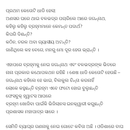
ପ୍ରଥମ କେତୋଟି ଧାଡି ହେଲା:
ଅଣସର ଘରେ ଥାଇ ବଳଭଦ୍ର ପଚାରିଲେ ଆରେ ଜଗନ୍ନାଥ,
କହିଲୁ କହିଲୁ ବ୍ରହ୍ମମାନେ କେମନ୍ତ ପଦାର୍ଥ?
କିପରି ଦିଶନ୍ତି?
କଠିନ, ତରଳ ଅବା ଗ୍ୟାସୀୟ ଅଟନ୍ତି?
ଜାଣିଥିଲେ କହ ବେଗେ, ମନରୁ ମୋ ଦୂର ହେଉ ଭ୍ରାନ୍ତି ।
ଏହାପରେ ବ୍ରହ୍ମକୁ ନେଇ ଜଗନ୍ନାଥ ଏବଂ ବଳଭଦ୍ରଙ୍କ ଭିତରେ
ନାନା ପ୍ରକାର କଥୋପକଥନ ରହିଛି । ଶେଷ ଧାଡି କେତୋଟି ହେଉଛି –
ଜଗନ୍ନାଥ କହିଲେ ହେ ଭାଇ, ବିଲକୁଲ ଚିନ୍ତା କରନାହିଁ
ଲୋକେ କହୁଛନ୍ତି ବ୍ରହ୍ମ ଏବେ ଫଟୋ ହୋଇ ବୁଲୁଛନ୍ତି
ଫେସବୁକ୍‍ ହ୍ୱାଟସ ଆପରେ
ବ୍ରହ୍ମ ଖୋଜିବା ପାଇଁକି ଭିଜିଲାନସ ଇନକ୍ୱାରୀ କରୁଛନ୍ତି
ପ୍ରଶାସକ ମହାପାତ୍ର ସାରେ ।
ସେମିତି ବ୍ୟାଘ୍ର ଗଣନାକୁ ନେଇ ଗୋଟେ କବିତା ଅଛି । ଓଡିଶାରେ ବାଘ