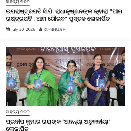
ସାହିତ୍ୟ ଖବର
ଉପରାଷ୍ଟ୍ରପତି ସି.ପି. ରାଧାକୃଷ୍ଣନଙ୍କ ଦ୍ଵାରା “ଆମ
ରାଷ୍ଟ୍ରପତି : ଆମ ଗୌରବ” ପୁସ୍ତକ ଲୋକାର୍ପିତ
July 30, 2026
ସହ-ସମ୍ପାଦକ
ସାହିତ୍ୟ ଖବର
ପ୍ରଦୀପ କୁମାର ରାୟଙ୍କ ‘ଅନନ୍ୟା ଅତୁଳନୀୟା’
ଲୋକାର୍ପିତ