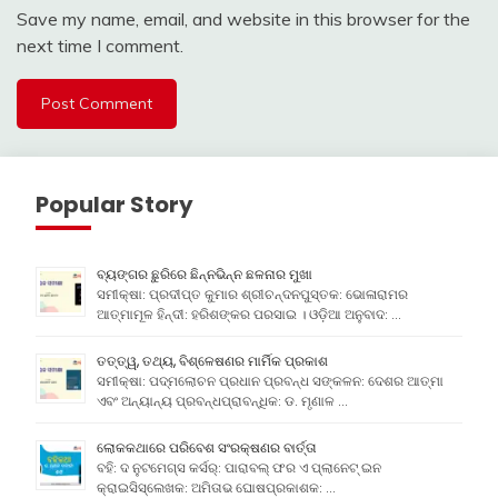
Save my name, email, and website in this browser for the
next time I comment.
Popular Story
ବ୍ୟଙ୍ଗର ଛୁରିରେ ଛିନ୍ନଭିନ୍ନ ଛଳନାର ମୁଖା
ସମୀକ୍ଷା: ପ୍ରଦୀପ୍ତ କୁମାର ଶ୍ରୀଚନ୍ଦନପୁସ୍ତକ: ଭୋଳାରାମର
ଆତ୍ମାମୂଳ ହିନ୍ଦୀ: ହରିଶଙ୍କର ପରସାଇ । ଓଡ଼ିଆ ଅନୁବାଦ: …
ତତ୍ତ୍ୱ, ତଥ୍ୟ, ବିଶ୍ଳେଷଣର ମାର୍ମିକ ପ୍ରକାଶ
ସମୀକ୍ଷା: ପଦ୍ମଲୋଚନ ପ୍ରଧାନ ପ୍ରବନ୍ଧ ସଙ୍କଳନ: ଦେଶର ଆତ୍ମା
ଏବଂ ଅନ୍ୟାନ୍ୟ ପ୍ରବନ୍ଧପ୍ରାବନ୍ଧିକ: ଡ. ମୃଣାଳ …
ଲୋକକଥାରେ ପରିବେଶ ସଂରକ୍ଷଣର ବାର୍ତ୍ତା
ବହି: ଦ ନୁଟମେଗ୍ସ କର୍ସର୍: ପାରାବଲ୍ ଫର ଏ ପ୍ଲାନେଟ୍ ଇନ
କ୍ରାଇସିସ୍ଲେଖକ: ଅମିତାଭ ଘୋଷପ୍ରକାଶକ: …