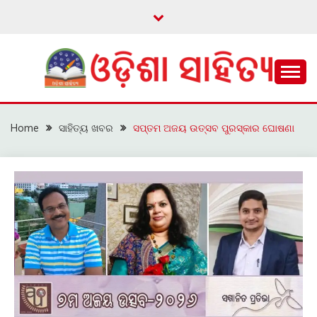
Skip
to
content
ଓଡ଼ିଆ ଇ-ସାହିତ୍ୟକୁ ଆଗକୁ ନେବାକୁ ଏକ ନୂଆ ପ୍ରଚେଷ୍ଠା
ଓଡ଼ିଶା ସାହିତ୍ୟ
Home
ସାହିତ୍ୟ ଖବର
ସପ୍ତମ ଅଜୟ ଉତ୍ସବ ପୁରସ୍କାର ଘୋଷଣା