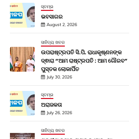
ସ୍ତମ୍ଭ
ଭବସାଗର
August 2, 2026
ସାହିତ୍ୟ ଖବର
ଉପରାଷ୍ଟ୍ରପତି ସି.ପି. ରାଧାକୃଷ୍ଣନଙ୍କ
ଦ୍ଵାରା “ଆମ ରାଷ୍ଟ୍ରପତି : ଆମ ଗୌରବ”
ପୁସ୍ତକ ଲୋକାର୍ପିତ
July 30, 2026
ସ୍ତମ୍ଭ
ଅରାଜକତା
July 26, 2026
ସାହିତ୍ୟ ଖବର