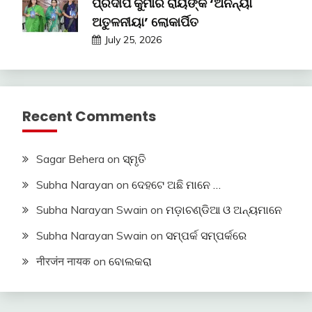
ପ୍ରଦୀପ କୁମାର ରାୟଙ୍କ ‘ଅନନ୍ୟା
ଅତୁଳନୀୟା’ ଲୋକାର୍ପିତ
July 25, 2026
Recent Comments
Sagar Behera
on
ସ୍ମୃତି
Subha Narayan
on
ଦେହଟେ ଅଛି ମାନେ …
Subha Narayan Swain
on
ମଡ଼ାଚଣ୍ଡିଆ ଓ ଅନ୍ୟମାନେ
Subha Narayan Swain
on
ସମ୍ପର୍କ ସମ୍ପର୍କରେ
नीरजंन नायक
on
ବୋଲକରା