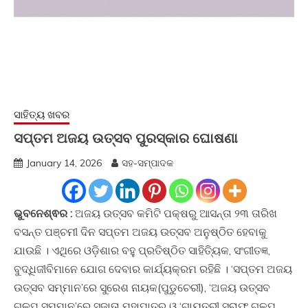
ସାହିତ୍ୟ ଖବର
ସପ୍ତମ ଅଜୟ ଉତ୍ସବ ପୁରସ୍କାର ଘୋଷଣା
January 14, 2026
ସହ-ସମ୍ପାଦକ
ଭୁବନେଶ୍ଵର :
ଅଜୟ ଉତ୍ସବ କମିଟି ପକ୍ଷରୁ ଆସନ୍ତା ୨୩ ତାରିଖ
ବସନ୍ତ ପଞ୍ଚମୀ ଦିନ ସପ୍ତମ ଅଜୟ ଉତ୍ସବ ଅନୁଷ୍ଠିତ ହେବାକୁ
ଯାଉଛି । ଏଥିରେ ଓଡ଼ିଶାର ବହୁ ପ୍ରତିଷ୍ଠିତ ସାହିତ୍ୟିକ, ସଂଗୀତଜ୍ଞ,
ବୁଦ୍ଧିଜୀବିମାନେ ଯୋଗ ଦେବାର କାର୍ଯ୍ୟକ୍ରମ ରହିଛି । ‘ସପ୍ତମ ଅଜୟ
ଉତ୍ସବ ସମ୍ମାନ’ରେ ସୁରେଶ ନାୟକ(ପୁଡୁଚେରୀ), ‘ଅଜୟ ଉତ୍ସବ
ଗଳ୍ପ ସମ୍ମାନ’ରେ ସୁଜାତା ମହାପାତ୍ର ଓ ‘ଗାୟତ୍ରୀ ସରାଫ ଗଳ୍ପ