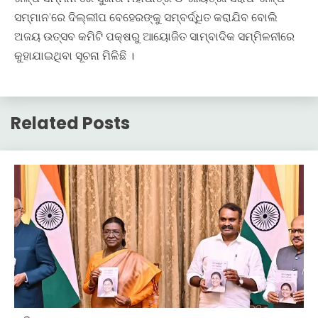
ସମ୍ମାନ’ରେ ଦିଲ୍ଲୀପ ବେହେରଙ୍କୁ ସମ୍ବର୍ଦ୍ଧିତ କରାଯିବ ବୋଲି
ଅଜୟ ଉତ୍ସବ କମିଟି ପକ୍ଷରୁ ଆୟୋଜିତ ସାମ୍ବାଦିକ ସମ୍ମିଳନୀରେ
କୁହାଯାଇଥିବା ସୂଚନା ମିଳିଛି ।
Related Posts