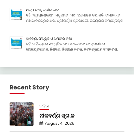
ଅଳ୍ପ କଥା, ଗଭୀର ଭାବ
ବହି: ‘ସ୍ୱପ୍ନଶ୍ରବା’, ‘ମଧୁବ୍ରତା’ ଏବଂ ‘ଅମୋକ୍ଷ ତପ’କବି: ଉମାକାନ୍ତ
ମହାପାତ୍ରପ୍ରକାଶକ: ଶ୍ରୀପର୍ଣ୍ଣା ପ୍ରକାଶନୀ, ଉଦୟରାଗ କମ୍ପେ୍ଲକ୍ସ,
…
ସାହିତ୍ୟ, ସଂସ୍କୃତି ଓ ସମାଜର କଥା
ବହି: ସାହିତ୍ୟରେ ସଂସ୍କୃତିର ସଂକେତଲେଖକ: ଇଂ ମୁରଲୀଧର
ହୋତାପ୍ରକାଶକ: ନିଶବ୍ଦ, ଡିଭାଇନ ନଗର, କଟକପ୍ରଥମ ସଂସ୍କରଣ: …
Recent Story
କବିତା
ନୀଳବର୍ଣ୍ଣ ଶୃଗାଳ
August 4, 2026