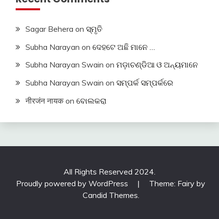
Sagar Behera
on
ସ୍ମୃତି
Subha Narayan
on
ଦେହଟେ ଅଛି ମାନେ …
Subha Narayan Swain
on
ମଡ଼ାଚଣ୍ଡିଆ ଓ ଅନ୍ୟମାନେ
Subha Narayan Swain
on
ସମ୍ପର୍କ ସମ୍ପର୍କରେ
नीरजंन नायक
on
ବୋଲକରା
All Rights Reserved 2024.
Proudly powered by WordPress
|
Theme: Fairy by
Candid Themes
.