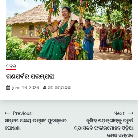
କବିତା
ଗଣପର୍ବର ପରମ୍ପରା
June 16, 2026
ସହ-ସମ୍ପାଦକ
Post
Previous:
Next:
ସପ୍ତମ ଅଜୟ ଉତ୍ସବ ପୁରସ୍କାର
ନୃସିଂହ ଷଡ଼ଙ୍ଗୀଙ୍କୁ ଚତୁର୍ଥ
navigation
ଘୋଷଣା
ବ୍ୟାସକବି ଫକୀରମୋହନ ଓଡ଼ିଆ
ଭାଷା ସମ୍ମାନ