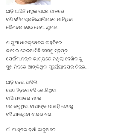
ଛାଡ଼ି ଆସିଛି ମହୁଲ ଗଛର ଡାଳରେ
ବଣି ସହିତ ପ୍ରତିଯୋଗିତାରେ ମାତିଥିବା
ଶୈଶବର ସେଇ ଡେଣା ଯୁଗଳ…
ଶାଗୁଆ ଧାନକ୍ଷେତର ଲହଡ଼ିରେ
ଭସେଇ ଦେଇଆସିଛି ସେସବୁ ସ୍ଵପ୍ନ
ଯେଉଁମାନଙ୍କ ଭାଗ୍ୟରେ ନଥିଲା ଦେଖିବାକୁ
ସୁଖ ନିଦରେ ଆଙ୍କିଥିବା ସୂର୍ଯ୍ୟୋଦୟର ଚିତ୍ର…
ଛାଡ଼ି ଦେଇ ଆସିଲି
ଖେତ ହିଡ଼ରେ ବସି ଭୋଗିଥିବା
ବାସି ପଖାଳର ମହକ
ହଳ କରୁଥିବା ବାପାଙ୍କ ପାହାଡ଼ି ଦେହରୁ
ବହି ଯାଉଥିବା ଝାଳର ଝର…
ଗାଁ ଦାଣ୍ଡର ବର୍ଷା କାଦୁଅରେ