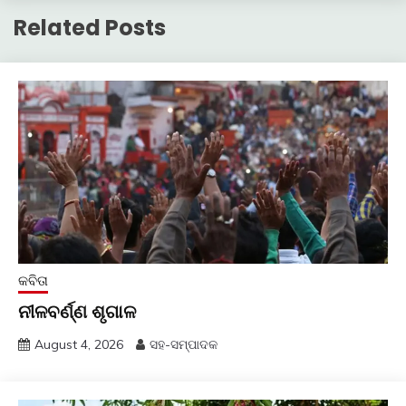
Related Posts
କବିତା
ନୀଳବର୍ଣ୍ଣ ଶୃଗାଳ
August 4, 2026
ସହ-ସମ୍ପାଦକ