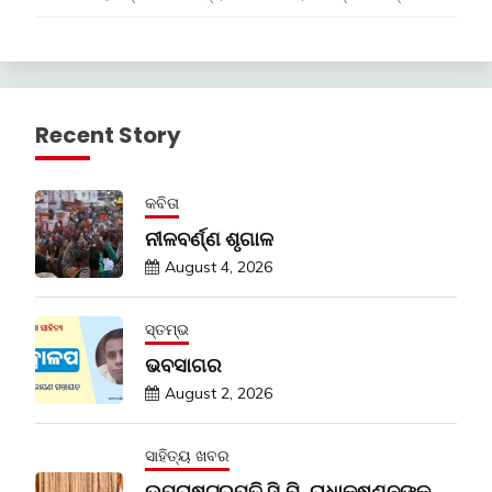
Recent Story
କବିତା
ନୀଳବର୍ଣ୍ଣ ଶୃଗାଳ
August 4, 2026
ସ୍ତମ୍ଭ
ଭବସାଗର
August 2, 2026
ସାହିତ୍ୟ ଖବର
ଉପରାଷ୍ଟ୍ରପତି ସି.ପି. ରାଧାକୃଷ୍ଣନଙ୍କ