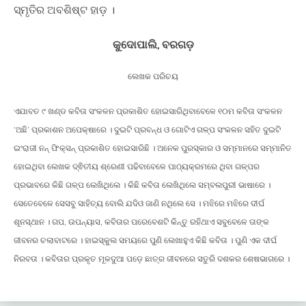
ସ୍ମୃତିର ଅବଶିଷ୍ଟ ହାଡ଼ ।
କୁଦୋପାଲି, ବରଗଡ଼
ଲେଖକ ପରିଚୟ
ଏଯାବତ ୯ ଖଣ୍ଡ କବିତା ସଂକଳନ ପ୍ରକାଶିତ ହୋଇସାରିଥିବାବେଳେ ୧୦ମ କବିତା ସଂକଳନ
‘ଅଛି’ ପ୍ରକାଶନ ଅପେକ୍ଷାରେ । ଦୁଇଟି ପ୍ରବନ୍ଧ ଓ ଗୋଟିଏ ଗଳ୍ପ ସଂକଳନ ସହିତ ଦୁଇଟି
ଇଂରାଜୀ ନନ୍ ଫିକ୍ସନ୍ ପ୍ରକାଶିତ ହୋଇସାରିଛି । ଅନେକ ପୁରସ୍କାର ଓ ସମ୍ମାନରେ ସମ୍ମାନିତ
ହୋଇଥିବା ଲେଖକ ଦ୍ଵିତୀୟ ଶ୍ରେଣୀ ପଢିବାବେଳେ ପାଠ୍ୟକ୍ରମରେ ଥିବା ଗଳ୍ପର
ପ୍ରଭାବରେ କିଛି ଗଳ୍ପ ଲେଖିଥିଲେ । କିଛି କବିତା ଲେଖିଥିଲେ ସମ୍ବଲପୁରୀ ଭାଷାରେ ।
ସେତେବେଳେ ସେସବୁ ସାହିତ୍ୟ ବୋଲି ଯଦିଓ ଜାଣି ନଥିଲେ ସେ । ମଝିରେ ମଝିରେ ଦୀର୍ଘ
ଶୂନସ୍ଥାନ । ଗପ, ଉପନ୍ୟାସ, କବିତାର ପରେବେଶଟି କିନ୍ତୁ ରହିଥାଏ ସବୁବେଳେ ତାଙ୍କ
ଜୀବନର ଚଲାବାଟରେ । ହାଇସ୍କୁଲ ସମୟରେ ପୁଣି ଲେଖାହୁଏ କିଛି କବିତା । ପୁଣି ଏକ ଦୀର୍ଘ
ନିରବତା । କବିତାର ପ୍ରକୃତ ମୂଳଦୁଆ ପଡ଼େ ଛାତ୍ର ଜୀବନରେ ସତୁରି ଦଶକର ଶେଷଭାଗରେ ।