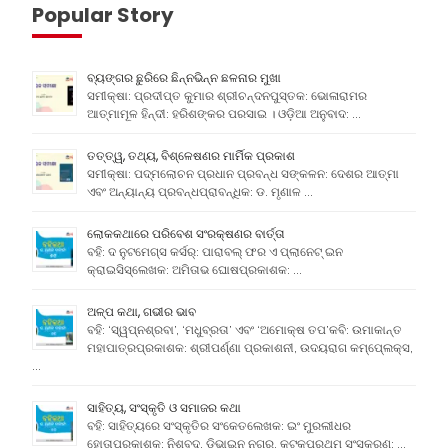
Popular Story
ବ୍ୟଙ୍ଗର ଛୁରିରେ ଛିନ୍ନଭିନ୍ନ ଛଳନାର ମୁଖା
ସମୀକ୍ଷା: ପ୍ରଦୀପ୍ତ କୁମାର ଶ୍ରୀଚନ୍ଦନପୁସ୍ତକ: ଭୋଳାରାମର
ଆତ୍ମାମୂଳ ହିନ୍ଦୀ: ହରିଶଙ୍କର ପରସାଇ । ଓଡ଼ିଆ ଅନୁବାଦ: …
ତତ୍ତ୍ୱ, ତଥ୍ୟ, ବିଶ୍ଳେଷଣର ମାର୍ମିକ ପ୍ରକାଶ
ସମୀକ୍ଷା: ପଦ୍ମଲୋଚନ ପ୍ରଧାନ ପ୍ରବନ୍ଧ ସଙ୍କଳନ: ଦେଶର ଆତ୍ମା
ଏବଂ ଅନ୍ୟାନ୍ୟ ପ୍ରବନ୍ଧପ୍ରାବନ୍ଧିକ: ଡ. ମୃଣାଳ …
ଲୋକକଥାରେ ପରିବେଶ ସଂରକ୍ଷଣର ବାର୍ତ୍ତା
ବହି: ଦ ନୁଟମେଗ୍ସ କର୍ସର୍: ପାରାବଲ୍ ଫର ଏ ପ୍ଲାନେଟ୍ ଇନ
କ୍ରାଇସିସ୍ଲେଖକ: ଅମିତାଭ ଘୋଷପ୍ରକାଶକ: …
ଅଳ୍ପ କଥା, ଗଭୀର ଭାବ
ବହି: ‘ସ୍ୱପ୍ନଶ୍ରବା’, ‘ମଧୁବ୍ରତା’ ଏବଂ ‘ଅମୋକ୍ଷ ତପ’କବି: ଉମାକାନ୍ତ
ମହାପାତ୍ରପ୍ରକାଶକ: ଶ୍ରୀପର୍ଣ୍ଣା ପ୍ରକାଶନୀ, ଉଦୟରାଗ କମ୍ପେ୍ଲକ୍ସ,
…
ସାହିତ୍ୟ, ସଂସ୍କୃତି ଓ ସମାଜର କଥା
ବହି: ସାହିତ୍ୟରେ ସଂସ୍କୃତିର ସଂକେତଲେଖକ: ଇଂ ମୁରଲୀଧର
ହୋତାପ୍ରକାଶକ: ନିଶବ୍ଦ, ଡିଭାଇନ ନଗର, କଟକପ୍ରଥମ ସଂସ୍କରଣ: …