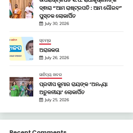
ଦ୍ଵାରା “ଆମ ରାଷ୍ଟ୍ରପତି : ଆମ ଗୌରବ”
ପୁସ୍ତକ ଲୋକାର୍ପିତ
July 30, 2026
ସ୍ତମ୍ଭ
ଅରାଜକତା
July 26, 2026
ସାହିତ୍ୟ ଖବର
ପ୍ରଦୀପ କୁମାର ରାୟଙ୍କ ‘ଅନନ୍ୟା
ଅତୁଳନୀୟା’ ଲୋକାର୍ପିତ
July 25, 2026
Recent Comments