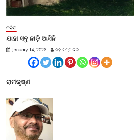
କବିତା
ଯାହା ସବୁ ଛାଡ଼ି ଆସିଛି
January 14, 2026
ସହ-ସମ୍ପାଦକ
ରାମକୃଷ୍ଣ