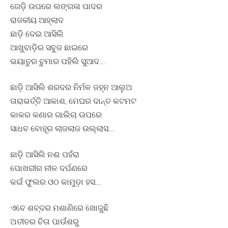
ଗେଡ଼ି ଉପରେ ଲଙ୍ଗଳା ପାଦର
ରାଜକୀୟ ଆହ୍ଲାଦ
ଛାଡ଼ି ଦେଇ ଆସିଲି
ଆଖୁବାଡ଼ିର ସବୁଜ ଛାଇରେ
ଭୟାତୁର ଚୁମାର ପହିଲି ସୁଆଦ…
ଛାଡ଼ି ଆସିଲି ଶରଦର ନିର୍ମଳ ଜହ୍ନ ଆଲୁଅ
ତାରାଭର୍ତ୍ତି ଆକାଶ, ମେଘର ଦାନ୍ତ କଟମଟ
କାକର କଣାର ଗାଲିଚା ଉପରେ
ସାଧବ ବୋହୂର ଲାଜଲାଜ ଉଲ୍ଲାସ…
ଛାଡ଼ି ଆସିଲି ନଈ ପହଁରା
ପୋଖରୀର ନୀଳ ଦର୍ପଣରେ
କଇଁ ଫୁଲର ଓଠ କାମୁଡ଼ା ହସ…
ଏବେ ଶବ୍ଦର ମଶାଣିରେ ଖୋଜୁଛି
ଅତୀତର ଚିତା ପାଉଁଶରୁ