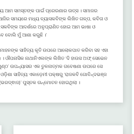
ିତ୍ୟ ଆମ ସମସ୍ତଙ୍କ ପାଇଁ ପ୍ରେରଣାର ଉତ୍ସ । ସମାଜର
 ଆଜିର ସମୟରେ ମଧ୍ୟ ବ୍ୟାସକବିଙ୍କ ଲିଖିତ ଗଳ୍ପ, କବିତା ଓ
୍ୟାସକବିଙ୍କ ଆଦର୍ଶରେ ଅନୁପ୍ରାଣିତ ହୋଇ ଆମ ଭାଷା ଓ
 ବୋଲି ମୁଁ ଆଶା କରୁଛି ।’
ୋହନଙ୍କ ସାହିତ୍ୟ କୃତି ଉପରେ ଆଲୋକପାତ କରିବା ସହ ଏହା
ଲେ । ଔପନାସିକ ନାଥାନିଏଲଙ୍କ ଲିଖିତ ‘ଦି ହାଉସ ଅଫ୍ ସେଭେନ
ୁଣ୍ଠ’ ଉପନ୍ୟାସର ଏକ ତୁଳନାତ୍ମକ ଗବେଷଣା ଉପରେ ସେ
ଓଡ଼ିଶା ସାହିତ୍ୟ ଏକାଡ଼େମୀ ପକ୍ଷରୁ ‘ରାଜକବି ଗୋବିନ୍ଦଭଞ୍ଜ
ି (ଭରଦ୍ଵାଜ)’ ପୁସ୍ତକ ଉନ୍ମୋଚନ ହୋଇଥିଲା ।