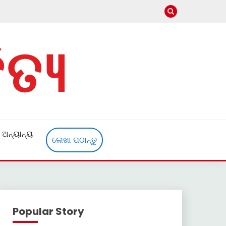
ଅନ୍ୟାନ୍ୟ
ଲେଖା ପଠାନ୍ତୁ
Popular Story