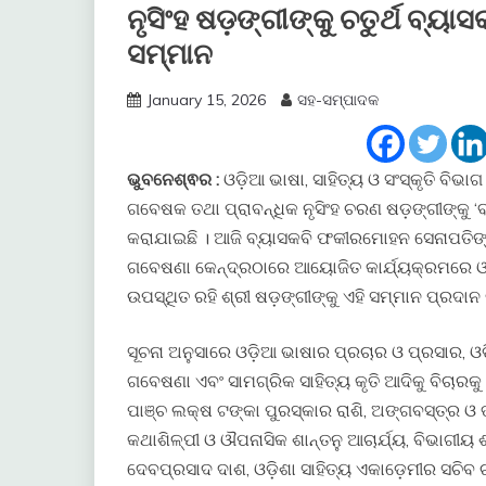
ନୃସିଂହ ଷଡ଼ଙ୍ଗୀଙ୍କୁ ଚତୁର୍ଥ ବ୍
ସମ୍ମାନ
January 15, 2026
ସହ-ସମ୍ପାଦକ
ଭୁବନେଶ୍ଵର :
ଓଡ଼ିଆ ଭାଷା, ସାହିତ୍ୟ ଓ ସଂସ୍କୃତି ବିଭ
ଗବେଷକ ତଥା ପ୍ରାବନ୍ଧିକ ନୃସିଂହ ଚରଣ ଷଡ଼ଙ୍ଗୀଙ୍କୁ
କରାଯାଇଛି । ଆଜି ବ୍ୟାସକବି ଫକୀରମୋହନ ସେନାପତିଙ
ଗବେଷଣା କେନ୍ଦ୍ରଠାରେ ଆୟୋଜିତ କାର୍ଯ୍ୟକ୍ରମରେ ଓଡ଼ିଆ ଭ
ଉପସ୍ଥିତ ରହି ଶ୍ରୀ ଷଡ଼ଙ୍ଗୀଙ୍କୁ ଏହି ସମ୍ମାନ ପ୍ରଦାନ 
ସୂଚନା ଅନୁସାରେ ଓଡ଼ିଆ ଭାଷାର ପ୍ରଚାର ଓ ପ୍ରସାର, ଓଡ଼ି
ଗବେଷଣା ଏବଂ ସାମଗ୍ରିକ ସାହିତ୍ୟ କୃତି ଆଦିକୁ ବିଚାରକ
ପାଞ୍ଚ ଲକ୍ଷ ଟଙ୍କା ପୁରସ୍କାର ରାଶି, ଅଙ୍ଗବସ୍ତ୍ର ଓ
କଥାଶିଳ୍ପୀ ଓ ଔପନାସିକ ଶାନ୍ତନୁ ଆଚାର୍ଯ୍ୟ, ବିଭାଗୀ
ଦେବପ୍ରସାଦ ଦାଶ, ଓଡ଼ିଶା ସାହିତ୍ୟ ଏକାଡ଼େମୀର ସଚିବ 