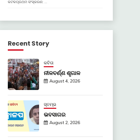
କଟକପ୍ରଥମ ସଂସ୍କରଣ: …
Recent Story
କବିତା
ନୀଳବର୍ଣ୍ଣ ଶୃଗାଳ
August 4, 2026
ସ୍ତମ୍ଭ
ଭବସାଗର
August 2, 2026