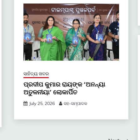
ସାହିତ୍ୟ ଖବର
ପ୍ରଦୀପ କୁମାର ରାୟଙ୍କ ‘ଅନନ୍ୟା
ଅତୁଳନୀୟା’ ଲୋକାର୍ପିତ
July 25, 2026
ସହ-ସମ୍ପାଦକ