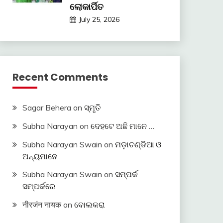
ଲୋକାର୍ପିତ
July 25, 2026
Recent Comments
Sagar Behera
on
ସ୍ମୃତି
Subha Narayan
on
ଦେହଟେ ଅଛି ମାନେ …
Subha Narayan Swain
on
ମଡ଼ାଚଣ୍ଡିଆ ଓ
ଅନ୍ୟମାନେ
Subha Narayan Swain
on
ସମ୍ପର୍କ
ସମ୍ପର୍କରେ
नीरजंन नायक
on
ବୋଲକରା