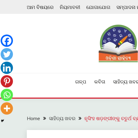
Skip
ଆମ ବିଷୟରେ
ନିୟମାବଳୀ
ଯୋଗାଯୋଗ
ସମ୍ପାଦନା
to
content
ଓଡ଼ିଆ ଇ-ସାହିତ୍ୟକୁ ଆଗକୁ ନେବାକୁ ଏକ ନୂଆ ପ୍ରଚେଷ୍ଠା
ଓଡ଼ିଶା ସାହିତ୍ୟ
ଗଳ୍ପ
କବିତା
ସାହିତ୍ୟ ଖବ
Home
ସାହିତ୍ୟ ଖବର
ନୃସିଂହ ଷଡ଼ଙ୍ଗୀଙ୍କୁ ଚତୁର୍