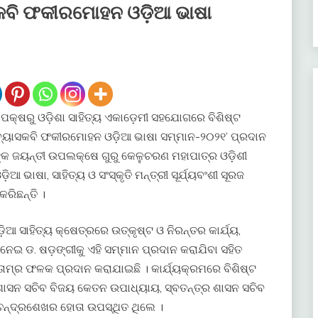
ୟାସକବି ଫକୀରମୋହନ ଓଡ଼ିଆ ଭାଷା
ାଗ ପକ୍ଷରୁ ଓଡ଼ିଶା ସାହିତ୍ୟ ଏକାଡ଼େମୀ ସହଯୋଗରେ ବିଶିଷ୍ଟ
 ‘ବ୍ୟାସକବି ଫକୀରମୋହନ ଓଡ଼ିଆ ଭାଷା ସମ୍ମାନ-୨୦୨୧’ ପ୍ରଦାନ
୍କ ଜୟନ୍ତୀ ଉପଲକ୍ଷେ ଗୁରୁ କେଳୁଚରଣ ମହାପାତ୍ର ଓଡ଼ିଶୀ
ାଷା, ସାହିତ୍ୟ ଓ ସଂସ୍କୃତି ମନ୍ତ୍ରୀ ସୂର୍ଯ୍ୟବଂଶୀ ସୂରଜ
କରିଛନ୍ତି ।
ଆ ସାହିତ୍ୟ କ୍ଷେତ୍ରରେ ଉତ୍କୃଷ୍ଟ ଓ ନିରନ୍ତର କାର୍ଯ୍ୟ,
ୁ ନେଇ ଡ. ଷଡ଼ଙ୍ଗୀକୁ ଏହି ସମ୍ମାନ ପ୍ରଦାନ କରାଯିବା ସହିତ
 ତାମ୍ର ଫଳକ ପ୍ରଦାନ କରାଯାଇଛି । କାର୍ଯ୍ୟକ୍ରମରେ ବିଶିଷ୍ଟ
ୟ ଶାସନ ସଚିବ ବିଜୟ କେତନ ଉପାଧ୍ୟାୟ, ସ୍ବତନ୍ତ୍ର ଶାସନ ସଚିବ
ଚନ୍ଦ୍ରଶେଖର ହୋତା ଉପସ୍ଥିତ ଥିଲେ ।