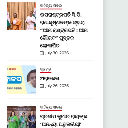
ସାହିତ୍ୟ ଖବର
ଉପରାଷ୍ଟ୍ରପତି ସି.ପି.
ରାଧାକୃଷ୍ଣନଙ୍କ ଦ୍ଵାରା
“ଆମ ରାଷ୍ଟ୍ରପତି : ଆମ
ଗୌରବ” ପୁସ୍ତକ
ଲୋକାର୍ପିତ
July 30, 2026
ସ୍ତମ୍ଭ
ଅରାଜକତା
July 26, 2026
ସାହିତ୍ୟ ଖବର
ପ୍ରଦୀପ କୁମାର ରାୟଙ୍କ
‘ଅନନ୍ୟା ଅତୁଳନୀୟା’