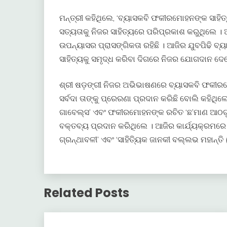
ମନ୍ତ୍ରୀ କହିଥିଲେ, ‘ବ୍ୟାସକବି ଫକୀରମୋହନଙ୍କ ସାହ
ସତ୍ୟତାକୁ ନିଜର ସାହିତ୍ୟରେ ପରିପ୍ରକାଶ କରୁଥିଲେ ।
ଉପନ୍ୟାସର ପ୍ରାସଙ୍ଗିକତା ରହିଛି । ଆଜିର ଯୁବପିଢି ବ
ସାହିତ୍ୟକୁ ସମୃଦ୍ଧ କରିବା ଦିଗରେ ନିଜର ଯୋଗଦାନ ଦେବେ
ଶ୍ରୀ ଷଡ଼ଙ୍ଗୀ ନିଜର ଅଭିଭାଷଣରେ ବ୍ୟାସକବି ଫକୀରମ
ସର୍ବଦା ତାଙ୍କୁ ପ୍ରେରଣା ପ୍ରଦାନ କରିଛି ବୋଲି କହିଥି
ଗାବେଲ୍ସ’ ଏବଂ ଫକୀରମୋହନଙ୍କ ରଚିତ ‘ଛ’ମାଣ ଆଠଗ
ବକ୍ତବ୍ୟ ପ୍ରଦାନ କରିଥିଲେ । ଆଜିର କାର୍ଯ୍ୟକ୍ରମରେ 
ଗ୍ରନ୍ଥାବଳୀ’ ଏବଂ ‘ସାହିତ୍ୟିକ ଜାନକୀ ବଲ୍ଲଭ ମହାନ୍ତ
Related Posts