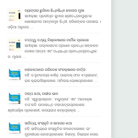
ବ୍ୟଙ୍ଗର ଛୁରିରେ ଛିନ୍ନଭିନ୍ନ ଛଳନାର ମୁଖା
ସମୀକ୍ଷା: ପ୍ରଦୀପ୍ତ କୁମାର ଶ୍ରୀଚନ୍ଦନପୁସ୍ତକ:
ଭୋଳାରାମର ଆତ୍ମାମୂଳ ହିନ୍ଦୀ: ହରିଶଙ୍କର ପରସାଇ ।
ଓଡ଼ିଆ ଅନୁବାଦ: …
ତତ୍ତ୍ୱ, ତଥ୍ୟ, ବିଶ୍ଳେଷଣର ମାର୍ମିକ ପ୍ରକାଶ
ସମୀକ୍ଷା: ପଦ୍ମଲୋଚନ ପ୍ରଧାନ ପ୍ରବନ୍ଧ ସଙ୍କଳନ:
ଦେଶର ଆତ୍ମା ଏବଂ ଅନ୍ୟାନ୍ୟ ପ୍ରବନ୍ଧପ୍ରାବନ୍ଧିକ:
ଡ. ମୃଣାଳ …
ଲୋକକଥାରେ ପରିବେଶ ସଂରକ୍ଷଣର ବାର୍ତ୍ତା
ବହି: ଦ ନୁଟମେଗ୍ସ କର୍ସର୍: ପାରାବଲ୍ ଫର ଏ ପ୍ଲାନେଟ୍
ଇନ କ୍ରାଇସିସ୍ଲେଖକ: ଅମିତାଭ ଘୋଷପ୍ରକାଶକ: …
ଅଳ୍ପ କଥା, ଗଭୀର ଭାବ
ବହି: ‘ସ୍ୱପ୍ନଶ୍ରବା’, ‘ମଧୁବ୍ରତା’ ଏବଂ ‘ଅମୋକ୍ଷ
ତପ’କବି: ଉମାକାନ୍ତ ମହାପାତ୍ରପ୍ରକାଶକ:
ଶ୍ରୀପର୍ଣ୍ଣା ପ୍ରକାଶନୀ, ଉଦୟରାଗ କମ୍ପେ୍ଲକ୍ସ, …
ସାହିତ୍ୟ, ସଂସ୍କୃତି ଓ ସମାଜର କଥା
ବହି: ସାହିତ୍ୟରେ ସଂସ୍କୃତିର ସଂକେତଲେଖକ: ଇଂ
ମୁରଲୀଧର ହୋତାପ୍ରକାଶକ: ନିଶବ୍ଦ, ଡିଭାଇନ ନଗର,