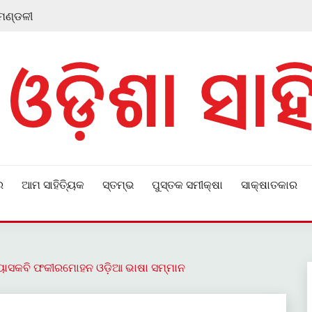
 ମଣ୍ଡଳୀ
ର
ଆମ ସାହିତ୍ୟିକ
ସ୍ତମ୍ଭ
ପୁସ୍ତକ ସମୀକ୍ଷା
ସାକ୍ଷାତକାର
ଥ ବ୍ୟାସକବି ଫକୀରମୋହନ ଓଡ଼ିଆ ଭାଷା ସମ୍ମାନ