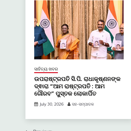
ସାହିତ୍ୟ ଖବର
ଉପରାଷ୍ଟ୍ରପତି ସି.ପି. ରାଧାକୃଷ୍ଣନଙ୍କ
ଦ୍ଵାରା “ଆମ ରାଷ୍ଟ୍ରପତି : ଆମ
ଗୌରବ” ପୁସ୍ତକ ଲୋକାର୍ପିତ
July 30, 2026
ସହ-ସମ୍ପାଦକ