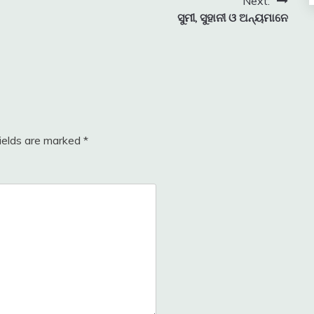
Next:
ସୁମୀ, ସୁହାନୀ ଓ ଅନ୍ୟମାନେ
fields are marked
*