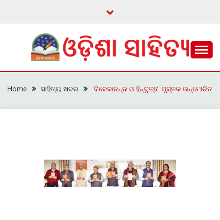
Skip
to
content
ଓଡ଼ିଆ ଇ-ସାହିତ୍ୟକୁ ଆଗକୁ ନେବାକୁ ଏକ ନୂଆ ପ୍ରଚେଷ୍ଠା
ଓଡ଼ିଶା ସାହିତ୍ୟ
Home
ସାହିତ୍ୟ ଖବର
‘ବିବେକାନନ୍ଦ ଓ ହିନ୍ଦୁତ୍ଵ’ ପୁସ୍ତକ ଉନ୍ମୋଚିତ