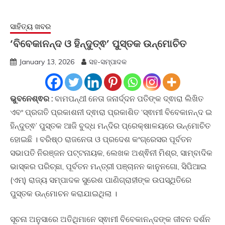
ସାହିତ୍ୟ ଖବର
‘ବିବେକାନନ୍ଦ ଓ ହିନ୍ଦୁତ୍ଵ’ ପୁସ୍ତକ ଉନ୍ମୋଚିତ
January 13, 2026
ସହ-ସମ୍ପାଦକ
ଭୁବନେଶ୍ଵର :
ବାମପନ୍ଥୀ ନେତା ଜନାର୍ଦ୍ଦନ ପତିଙ୍କ ଦ୍ଵାରା ଲିଖିତ
ଏବଂ ପ୍ରଗତି ପ୍ରକାଶନୀ ଦ୍ଵାରା ପ୍ରକାଶିତ ‘ସ୍ଵାମୀ ବିବେକାନନ୍ଦ ଇ
ହିନ୍ଦୁତ୍ଵ’ ପୁସ୍ତକ ଆଜି ବୁଦ୍ଧ ମନ୍ଦିର ପ୍ରେକ୍ଷାଳୟରେ ଉନ୍ମୋଚିତ
ହୋଇଛି । ବରିଷ୍ଠ ରାଜନେତା ଓ ପ୍ରଦେଶ କଂଗ୍ରେସର ପୂର୍ବତନ
ସଭାପତି ନିରଞ୍ଜନ ପଟ୍ଟନାୟକ, ଲେଖକ ଅଶ୍ଵିନୀ ମିଶ୍ର, ସାମ୍ବାଦିକ
ଭାସ୍କର ପରିଚ୍ଛା, ପୂର୍ବତନ ମନ୍ତ୍ରୀ ପଞ୍ଚାନନ କାନୁନଗୋ, ସିପିଆଇ
(ଏମ୍) ରାଜ୍ୟ ସମ୍ପାଦକ ସୁରେଶ ପାଣିଗ୍ରାହୀଙ୍କ ଉପସ୍ଥିତିରେ
ପୁସ୍ତକ ଉନ୍ମୋଚନ କରାଯାଇଥିଲା ।
ସୂଚନା ଅନୁସାରେ ଅତିଥିମାନେ ସ୍ଵାମୀ ବିବେକାନନ୍ଦଙ୍କ ଜୀବନ ଦର୍ଶନ