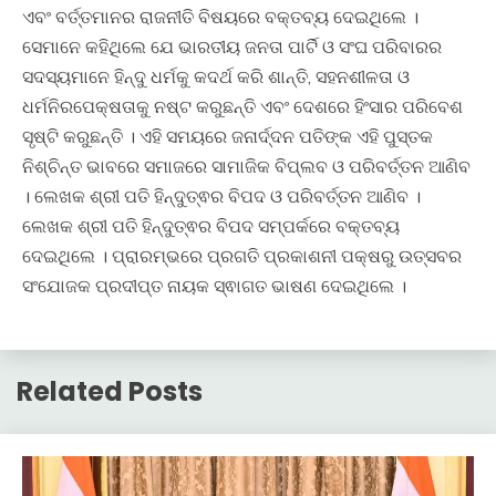
ଏବଂ ବର୍ତ୍ତମାନର ରାଜନୀତି ବିଷୟରେ ବକ୍ତବ୍ୟ ଦେଇଥିଲେ ।
ସେମାନେ କହିଥିଲେ ଯେ ଭାରତୀୟ ଜନତା ପାର୍ଟି ଓ ସଂଘ ପରିବାରର
ସଦସ୍ୟମାନେ ହିନ୍ଦୁ ଧର୍ମକୁ କଦର୍ଥ କରି ଶାନ୍ତି, ସହନଶୀଳତା ଓ
ଧର୍ମନିରପେକ୍ଷତାକୁ ନଷ୍ଟ କରୁଛନ୍ତି ଏବଂ ଦେଶରେ ହିଂସାର ପରିବେଶ
ସୃଷ୍ଟି କରୁଛନ୍ତି । ଏହି ସମୟରେ ଜନାର୍ଦ୍ଦନ ପତିଙ୍କ ଏହି ପୁସ୍ତକ
ନିଶ୍ଚିନ୍ତ ଭାବରେ ସମାଜରେ ସାମାଜିକ ବିପ୍ଲବ ଓ ପରିବର୍ତ୍ତନ ଆଣିବ
। ଲେଖକ ଶ୍ରୀ ପତି ହିନ୍ଦୁତ୍ଵର ବିପଦ ଓ ପରିବର୍ତ୍ତନ ଆଣିବ ।
ଲେଖକ ଶ୍ରୀ ପତି ହିନ୍ଦୁତ୍ଵର ବିପଦ ସମ୍ପର୍କରେ ବକ୍ତବ୍ୟ
ଦେଇଥିଲେ । ପ୍ରାରମ୍ଭରେ ପ୍ରଗତି ପ୍ରକାଶନୀ ପକ୍ଷରୁ ଉତ୍ସବର
ସଂଯୋଜକ ପ୍ରଦୀପ୍ତ ନାୟକ ସ୍ଵାଗତ ଭାଷଣ ଦେଇଥିଲେ ।
Related Posts