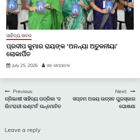
ସାହିତ୍ୟ ଖବର
ପ୍ରଦୀପ କୁମାର ରାୟଙ୍କ ‘ଅନନ୍ୟା ଅତୁଳନୀୟା’
ଲୋକାର୍ପିତ
July 25, 2026
ସହ-ସମ୍ପାଦକ
Post
Previous:
Next:
ତ୍ରିଭାଷୀ ସାହିତ୍ୟ ପତ୍ରିକା ‘ଦ
ସପ୍ତମ ଅଜୟ ଉତ୍ସବ ପୁରସ୍କାର
navigation
ଲିଟରାରୀ ଲଣ୍ଟର୍ନ’ ଉନ୍ମୋଚିତ
ଘୋଷଣା
Leave a reply