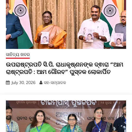
ସାହିତ୍ୟ ଖବର
ଉପରାଷ୍ଟ୍ରପତି ସି.ପି. ରାଧାକୃଷ୍ଣନଙ୍କ ଦ୍ଵାରା “ଆମ
ରାଷ୍ଟ୍ରପତି : ଆମ ଗୌରବ” ପୁସ୍ତକ ଲୋକାର୍ପିତ
July 30, 2026
ସହ-ସମ୍ପାଦକ