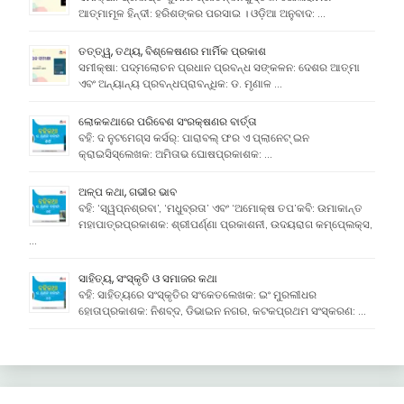
ଆତ୍ମାମୂଳ ହିନ୍ଦୀ: ହରିଶଙ୍କର ପରସାଇ । ଓଡ଼ିଆ ଅନୁବାଦ: …
ତତ୍ତ୍ୱ, ତଥ୍ୟ, ବିଶ୍ଳେଷଣର ମାର୍ମିକ ପ୍ରକାଶ
ସମୀକ୍ଷା: ପଦ୍ମଲୋଚନ ପ୍ରଧାନ ପ୍ରବନ୍ଧ ସଙ୍କଳନ: ଦେଶର ଆତ୍ମା
ଏବଂ ଅନ୍ୟାନ୍ୟ ପ୍ରବନ୍ଧପ୍ରାବନ୍ଧିକ: ଡ. ମୃଣାଳ …
ଲୋକକଥାରେ ପରିବେଶ ସଂରକ୍ଷଣର ବାର୍ତ୍ତା
ବହି: ଦ ନୁଟମେଗ୍ସ କର୍ସର୍: ପାରାବଲ୍ ଫର ଏ ପ୍ଲାନେଟ୍ ଇନ
କ୍ରାଇସିସ୍ଲେଖକ: ଅମିତାଭ ଘୋଷପ୍ରକାଶକ: …
ଅଳ୍ପ କଥା, ଗଭୀର ଭାବ
ବହି: ‘ସ୍ୱପ୍ନଶ୍ରବା’, ‘ମଧୁବ୍ରତା’ ଏବଂ ‘ଅମୋକ୍ଷ ତପ’କବି: ଉମାକାନ୍ତ
ମହାପାତ୍ରପ୍ରକାଶକ: ଶ୍ରୀପର୍ଣ୍ଣା ପ୍ରକାଶନୀ, ଉଦୟରାଗ କମ୍ପେ୍ଲକ୍ସ,
…
ସାହିତ୍ୟ, ସଂସ୍କୃତି ଓ ସମାଜର କଥା
ବହି: ସାହିତ୍ୟରେ ସଂସ୍କୃତିର ସଂକେତଲେଖକ: ଇଂ ମୁରଲୀଧର
ହୋତାପ୍ରକାଶକ: ନିଶବ୍ଦ, ଡିଭାଇନ ନଗର, କଟକପ୍ରଥମ ସଂସ୍କରଣ: …