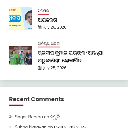
ସ୍ତମ୍ଭ
ଅରାଜକତା
July 26, 2026
ସାହିତ୍ୟ ଖବର
ପ୍ରଦୀପ କୁମାର ରାୟଙ୍କ ‘ଅନନ୍ୟା
ଅତୁଳନୀୟା’ ଲୋକାର୍ପିତ
July 25, 2026
Recent Comments
Sagar Behera
on
ସ୍ମୃତି
Subha Narayan
on
ଦେହଟେ ଅଛି ମାନେ …