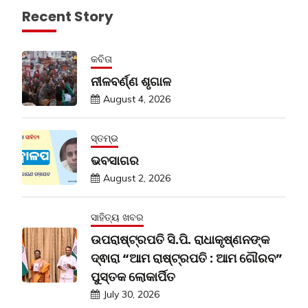
Recent Story
କବିତା
ନୀଳବର୍ଣ୍ଣ ଶୃଗାଳ
August 4, 2026
ସ୍ତମ୍ଭ
ଭବସାଗର
August 2, 2026
ସାହିତ୍ୟ ଖବର
ଉପରାଷ୍ଟ୍ରପତି ସି.ପି. ରାଧାକୃଷ୍ଣନଙ୍କ
ଦ୍ଵାରା “ଆମ ରାଷ୍ଟ୍ରପତି : ଆମ ଗୌରବ”
ପୁସ୍ତକ ଲୋକାର୍ପିତ
July 30, 2026