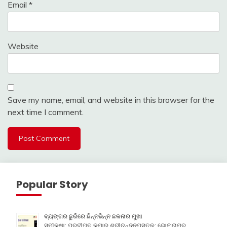
Email
*
Website
Save my name, email, and website in this browser for the
next time I comment.
Popular Story
ବ୍ୟଙ୍ଗର ଛୁରିରେ ଛିନ୍ନଭିନ୍ନ ଛଳନାର ମୁଖା
ସମୀକ୍ଷା: ପ୍ରଦୀପ୍ତ କୁମାର ଶ୍ରୀଚନ୍ଦନପୁସ୍ତକ: ଭୋଳାରାମର