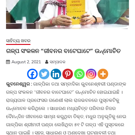
ସାହିତ୍ୟ ଖବର
ଗଳ୍ପ ସଂକଳନ “ଜୀବନର ବାଟେଘାଟେ” ଉନ୍ମୋଚିତ
August 2, 2021
ସମ୍ପାଦକ
ଭୁବନେଶ୍ୱର :
ଗାଳ୍ପିକା ତଥା ସମ୍ବାଦିକା ଭୁବନେଶ୍ଵରୀ ପଣ୍ଡାଙ୍କ
ଗଳ୍ପ ସଂକଳନ “ଜୀବନର ବାଟେଘାଟେ” ଉନ୍ମୋଚିତ ହୋଇଯାଇଛି ।
ରାଜ୍ୟପାଳ ପ୍ରଫେସର ଗଣେଶୀ ଲାଲ ରାଜଭବନରେ ପୁସ୍ତକଟିକୁ
ଉନ୍ମୋଚନ କରିଥିଲେ । ସାଧାରଣ ମଧ୍ୟବିତ୍ତ ପରିବାର ନିଜର
ଦୈନନ୍ଦିନ ଜୀବନରେ ସାମ୍ନା କରୁଥିବା ତିକ୍ତ, ମଧୁର ଅନୁଭୂତିକୁ ନେଇ
ଗାଳ୍ପିକା ଶ୍ରୀମତୀ ପଣ୍ଡା ଲେଖିଥିବା ୫୧ ଟି ଗଳ୍ପ ଏହି ପୁସ୍ତକରେ
ସ୍ଥାନ ପାଇଛି । ସହଜ, ସାଧାରଣ ଓ ଅଣଦେଖା ଘଟଣାବଳୀ ତଥା