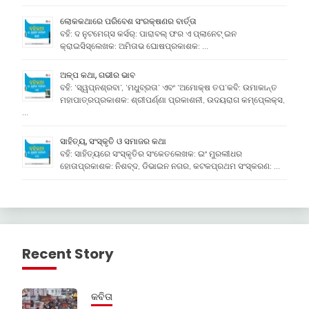
ଲୋକକଥାରେ ପରିବେଶ ସଂରକ୍ଷଣର ବାର୍ତ୍ତା
ବହି: ଦ ନୁଟମେଗ୍ସ କର୍ସର୍: ପାରାବଲ୍ ଫର ଏ ପ୍ଲାନେଟ୍ ଇନ
କ୍ରାଇସିସ୍ଲେଖକ: ଅମିତାଭ ଘୋଷପ୍ରକାଶକ: …
ଅଳ୍ପ କଥା, ଗଭୀର ଭାବ
ବହି: ‘ସ୍ୱପ୍ନଶ୍ରବା’, ‘ମଧୁବ୍ରତା’ ଏବଂ ‘ଅମୋକ୍ଷ ତପ’କବି: ଉମାକାନ୍ତ
ମହାପାତ୍ରପ୍ରକାଶକ: ଶ୍ରୀପର୍ଣ୍ଣା ପ୍ରକାଶନୀ, ଉଦୟରାଗ କମ୍ପେ୍ଲକ୍ସ,
…
ସାହିତ୍ୟ, ସଂସ୍କୃତି ଓ ସମାଜର କଥା
ବହି: ସାହିତ୍ୟରେ ସଂସ୍କୃତିର ସଂକେତଲେଖକ: ଇଂ ମୁରଲୀଧର
ହୋତାପ୍ରକାଶକ: ନିଶବ୍ଦ, ଡିଭାଇନ ନଗର, କଟକପ୍ରଥମ ସଂସ୍କରଣ: …
Recent Story
କବିତା