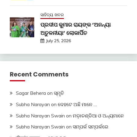
ସାହିତ୍ୟ ଖବର
ପ୍ରଦୀପ କୁମାର ରାୟଙ୍କ ‘ଅନନ୍ୟା
ଅତୁଳନୀୟା’ ଲୋକାର୍ପିତ
July 25, 2026
Recent Comments
Sagar Behera
on
ସ୍ମୃତି
Subha Narayan
on
ଦେହଟେ ଅଛି ମାନେ …
Subha Narayan Swain
on
ମଡ଼ାଚଣ୍ଡିଆ ଓ ଅନ୍ୟମାନେ
Subha Narayan Swain
on
ସମ୍ପର୍କ ସମ୍ପର୍କରେ