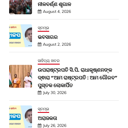
ନୀଳବର୍ଣ୍ଣ ଶୃଗାଳ
August 4, 2026
ସ୍ତମ୍ଭ
ଭବସାଗର
August 2, 2026
ସାହିତ୍ୟ ଖବର
ଉପରାଷ୍ଟ୍ରପତି ସି.ପି. ରାଧାକୃଷ୍ଣନଙ୍କ
ଦ୍ଵାରା “ଆମ ରାଷ୍ଟ୍ରପତି : ଆମ ଗୌରବ”
ପୁସ୍ତକ ଲୋକାର୍ପିତ
July 30, 2026
ସ୍ତମ୍ଭ
ଅରାଜକତା
July 26, 2026