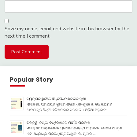
Save my name, email, and website in this browser for the
next time I comment.
Popular Story
ବ୍ୟଙ୍ଗର ଛୁରିରେ ଛିନ୍ନଭିନ୍ନ ଛଳନାର ମୁଖା
ସମୀକ୍ଷା: ପ୍ରଦୀପ୍ତ କୁମାର ଶ୍ରୀଚନ୍ଦନପୁସ୍ତକ: ଭୋଳାରାମର
ଆତ୍ମାମୂଳ ହିନ୍ଦୀ: ହରିଶଙ୍କର ପରସାଇ । ଓଡ଼ିଆ ଅନୁବାଦ: …
ତତ୍ତ୍ୱ, ତଥ୍ୟ, ବିଶ୍ଳେଷଣର ମାର୍ମିକ ପ୍ରକାଶ
ସମୀକ୍ଷା: ପଦ୍ମଲୋଚନ ପ୍ରଧାନ ପ୍ରବନ୍ଧ ସଙ୍କଳନ: ଦେଶର ଆତ୍ମା
ଏବଂ ଅନ୍ୟାନ୍ୟ ପ୍ରବନ୍ଧପ୍ରାବନ୍ଧିକ: ଡ. ମୃଣାଳ …