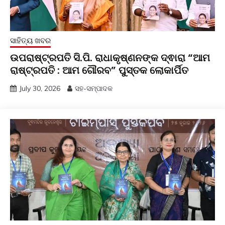
ସାହିତ୍ୟ ଖବର
ଉପରାଷ୍ଟ୍ରପତି ସି.ପି. ରାଧାକୃଷ୍ଣନଙ୍କ ଦ୍ଵାରା “ଆମ
ରାଷ୍ଟ୍ରପତି : ଆମ ଗୌରବ” ପୁସ୍ତକ ଲୋକାର୍ପିତ
July 30, 2026
ସହ-ସମ୍ପାଦକ