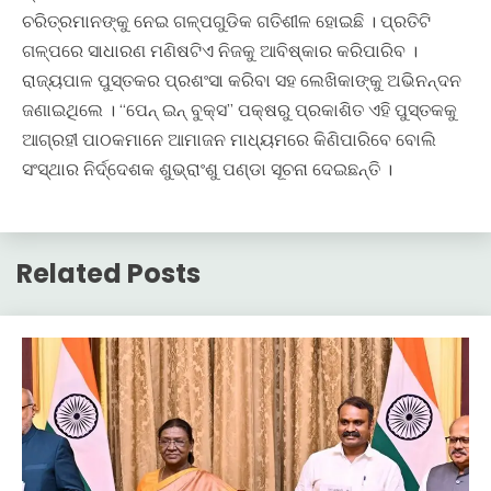
ଚରିତ୍ରମାନଙ୍କୁ ନେଇ ଗଳ୍ପଗୁଡିକ ଗତିଶୀଳ ହୋଇଛି । ପ୍ରତିଟି
ଗଳ୍ପରେ ସାଧାରଣ ମଣିଷଟିଏ ନିଜକୁ ଆବିଷ୍କାର କରିପାରିବ ।
ରାଜ୍ୟପାଳ ପୁସ୍ତକର ପ୍ରଶଂସା କରିବା ସହ ଲେଖିକାଙ୍କୁ ଅଭିନନ୍ଦନ
ଜଣାଇଥିଲେ । “ପେନ୍ ଇନ୍ ବୁକ୍ସ” ପକ୍ଷରୁ ପ୍ରକାଶିତ ଏହି ପୁସ୍ତକକୁ
ଆଗ୍ରହୀ ପାଠକମାନେ ଆମାଜନ ମାଧ୍ୟମରେ କିଣିପାରିବେ ବୋଲି
ସଂସ୍ଥାର ନିର୍ଦ୍ଦେଶକ ଶୁଭ୍ରାଂଶୁ ପଣ୍ଡା ସୂଚନା ଦେଇଛନ୍ତି ।
Related Posts