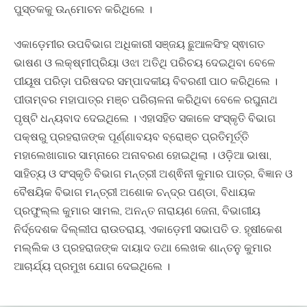
ପୁସ୍ତକକୁ ଉନ୍ମୋଚନ କରିଥିଲେ ।
ଏକାଡ଼େମୀର ଉପବିଭାଗ ଅଧିକାରୀ ସଞ୍ଜୟ ଛୁଆଳସିଂହ ସ୍ଵାଗତ
ଭାଷଣ ଓ ଲକ୍ଷ୍ମୀପ୍ରିୟା ଓଝା ଅତିଥି ପରିଚୟ ଦେଇଥିବା ବେଳେ
ପୀୟୂଷ ପରିଡ଼ା ପରିଷଦର ସମ୍ପାଦକୀୟ ବିବରଣୀ ପାଠ କରିଥିଲେ ।
ପୀତାମ୍ବର ମହାପାତ୍ର ମଞ୍ଚ ପରିଚାଳନା କରିଥିବା ବେଳେ ରଘୁନାଥ
ପୃଷ୍ଟି ଧନ୍ୟବାଦ ଦେଇଥିଲେ । ଏହାସହିତ ସକାଳେ ସଂସ୍କୃତି ବିଭାଗ
ପକ୍ଷରୁ ପ୍ରହରାଜଙ୍କ ପୂର୍ଣ୍ଣାବୟବ ବ୍ରୋଞ୍ଚ ପ୍ରତିମୂର୍ତ୍ତି
ମହାଲେଖାଗାର ସାମ୍ନାରେ ଅନାବରଣ ହୋଇଥିଲା । ଓଡ଼ିଆ ଭାଷା,
ସାହିତ୍ୟ ଓ ସଂସ୍କୃତି ବିଭାଗ ମନ୍ତ୍ରୀ ଅଶ୍ଵିନୀ କୁମାର ପାତ୍ର, ବିଜ୍ଞାନ ଓ
ବୈଷୟିକ ବିଭାଗ ମନ୍ତ୍ରୀ ଅଶୋକ ଚନ୍ଦ୍ର ପଣ୍ଡା, ବିଧାୟକ
ପ୍ରଫୁଲ୍ଲ କୁମାର ସାମଲ, ଅନନ୍ତ ନାରାୟଣ ଜେନା, ବିଭାଗୀୟ
ନିର୍ଦ୍ଦେଶକ ଦିଲ୍ଲୀପ ରାଉତରାୟ, ଏକାଡ଼େମୀ ସଭାପତି ଡ. ହୃଷୀକେଶ
ମଲ୍ଲିକ ଓ ପ୍ରହରାଜଙ୍କ ଦାୟାଦ ତଥା ଲେଖକ ଶାନ୍ତନୁ କୁମାର
ଆଚାର୍ଯ୍ୟ ପ୍ରମୁଖ ଯୋଗ ଦେଇଥିଲେ ।