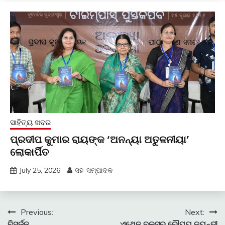
ସାହିତ୍ୟ ଖବର
ପ୍ରଦୀପ କୁମାର ରାୟଙ୍କ ‘ଅନନ୍ୟା ଅତୁଳନୀୟା’
ଲୋକାର୍ପିତ
July 25, 2026
ସହ-ସମ୍ପାଦକ
Post
Previous:
Next:
ବିସର୍ଜନ
ଏଥେନ ବୁକ୍ସର ରୌପ୍ୟ ଜୟନ୍ତୀ