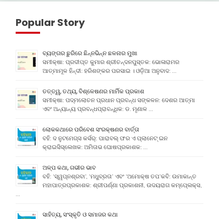
Popular Story
ବ୍ୟଙ୍ଗର ଛୁରିରେ ଛିନ୍ନଭିନ୍ନ ଛଳନାର ମୁଖା
ସମୀକ୍ଷା: ପ୍ରଦୀପ୍ତ କୁମାର ଶ୍ରୀଚନ୍ଦନପୁସ୍ତକ: ଭୋଳାରାମର
ଆତ୍ମାମୂଳ ହିନ୍ଦୀ: ହରିଶଙ୍କର ପରସାଇ । ଓଡ଼ିଆ ଅନୁବାଦ: …
ତତ୍ତ୍ୱ, ତଥ୍ୟ, ବିଶ୍ଳେଷଣର ମାର୍ମିକ ପ୍ରକାଶ
ସମୀକ୍ଷା: ପଦ୍ମଲୋଚନ ପ୍ରଧାନ ପ୍ରବନ୍ଧ ସଙ୍କଳନ: ଦେଶର ଆତ୍ମା
ଏବଂ ଅନ୍ୟାନ୍ୟ ପ୍ରବନ୍ଧପ୍ରାବନ୍ଧିକ: ଡ. ମୃଣାଳ …
ଲୋକକଥାରେ ପରିବେଶ ସଂରକ୍ଷଣର ବାର୍ତ୍ତା
ବହି: ଦ ନୁଟମେଗ୍ସ କର୍ସର୍: ପାରାବଲ୍ ଫର ଏ ପ୍ଲାନେଟ୍ ଇନ
କ୍ରାଇସିସ୍ଲେଖକ: ଅମିତାଭ ଘୋଷପ୍ରକାଶକ: …
ଅଳ୍ପ କଥା, ଗଭୀର ଭାବ
ବହି: ‘ସ୍ୱପ୍ନଶ୍ରବା’, ‘ମଧୁବ୍ରତା’ ଏବଂ ‘ଅମୋକ୍ଷ ତପ’କବି: ଉମାକାନ୍ତ
ମହାପାତ୍ରପ୍ରକାଶକ: ଶ୍ରୀପର୍ଣ୍ଣା ପ୍ରକାଶନୀ, ଉଦୟରାଗ କମ୍ପେ୍ଲକ୍ସ,
…
ସାହିତ୍ୟ, ସଂସ୍କୃତି ଓ ସମାଜର କଥା