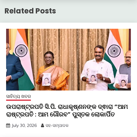
Related Posts
ସାହିତ୍ୟ ଖବର
ଉପରାଷ୍ଟ୍ରପତି ସି.ପି. ରାଧାକୃଷ୍ଣନଙ୍କ ଦ୍ଵାରା “ଆମ
ରାଷ୍ଟ୍ରପତି : ଆମ ଗୌରବ” ପୁସ୍ତକ ଲୋକାର୍ପିତ
July 30, 2026
ସହ-ସମ୍ପାଦକ