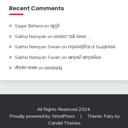
Recent Comments
Sagar Behera
on
ସ୍ମୃତି
Subha Narayan
on
ଦେହଟେ ଅଛି ମାନେ …
Subha Narayan Swain
on
ମଡ଼ାଚଣ୍ଡିଆ ଓ ଅନ୍ୟମାନେ
Subha Narayan Swain
on
ସମ୍ପର୍କ ସମ୍ପର୍କରେ
नीरजंन नायक
on
ବୋଲକରା
All Rights Reserved 2024.
Proudly powered by WordPress
|
Theme: Fairy by
Candid Themes
.