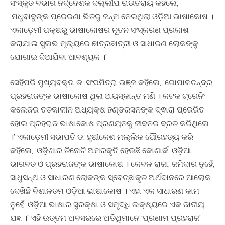
ସଂସ୍କୃତି ବିଭାଗ ନିର୍ଦ୍ଦେଶକ ଦିଲ୍ଲୀପ ରାଉତରାୟ କହିଲେ,
‘ମଧୁବାବୁଙ୍କ ପ୍ରେରଣା ଭିତରୁ ଜନ୍ମ ନେଇଥିଲା ଓଡ଼ିଆ ଭାଷାକୋଷ ।
ଏକାଡ଼େମୀ ପକ୍ଷରୁ ଭାଷାକୋଷର ନୂତନ ସଂସ୍କରଣ ପ୍ରକାଶ
କରାଯାଇ ସୁଲଭ ମୂଲ୍ୟରେ ଛାତ୍ରଛାତ୍ରୀ ଓ ସାଧାରଣ ଲୋକଙ୍କୁ
ଯୋଗାଇ ଦିଆଯିବା ଆବଶ୍ୟକ ।’
ସେହିପରି ମୁଖ୍ୟବକ୍ତା ଡ. ସଂଘମିତ୍ରା ଭଞ୍ଜ କହିଲେ, ‘ଗୋପାଳଚନ୍ଦ୍ର
ପ୍ରହରାଜଙ୍କ ଭାଷାକୋଷ ଥିଲା ଅୟସ୍କାନ୍ତ ମଣି । କଟକ ଟ୍ରେନିଂ
କଲେଜର ତତକାଳୀନ ଅଧ୍ୟକ୍ଷ ହଣ୍ଡରସନଙ୍କ ଦ୍ଵାରା ପ୍ରେରିତ
ହୋଇ ପ୍ରହରାଜ ଭାଷାକୋଷ ପ୍ରଣୟନକୁ ଜୀବନର ବ୍ରତ କରିଥିଲେ
।’ ଏକାଡ଼େମୀ ସଭାପତି ଡ. ହୃଷୀକେଶ ମଲ୍ଲିକ ପୌରହତ୍ୟ କରି
କହିଲେ, ‘ଓଡ଼ିଶାର ତିନୋଟି ଅମରକୃତି ହେଉଛି କୋଣାର୍କ, ଓଡ଼ିଆ
ଭାଗବତ ଓ ପ୍ରହରାଜଙ୍କ ଭାଷାକୋଷ । କେବଳ ରାଜା, ଜମିଦାର ନୁହେଁ,
ସାଧୁସନ୍ଥ ଓ ସାଧାରଣ ଲୋକଙ୍କ ସ୍ବେଚ୍ଛାକୃତ ଅର୍ଥଦାନରେ ଆଲୋକ
ଦେଖିଛି ବିଶାଳତମ ଓଡ଼ିଆ ଭାଷାକୋଷ । ଏହା ଏକ ସାଧାରଣ କାମ
ନୁହେଁ, ଓଡ଼ିଆ ଭାଷାର ସୁରକ୍ଷା ଓ ସମୃଦ୍ଧି ଲକ୍ଷ୍ୟରେ ଏକ ଜାତୀୟ
ଯଜ୍ଞ ।’ ଏହି ଉତ୍ତମ ଅବସରରେ ଅତିଥିମାନେ ‘ପ୍ରଣାମ ପ୍ରହରାଜ’