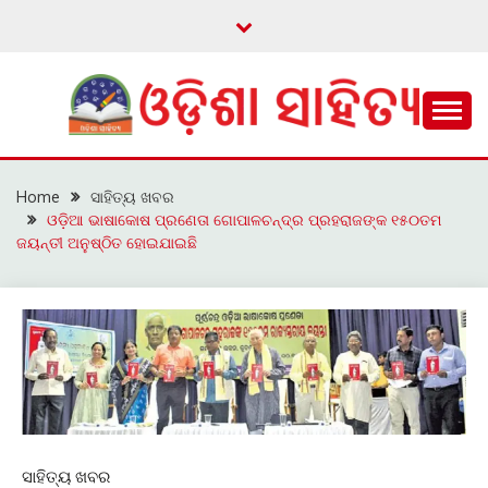
Skip
to
content
ଓଡ଼ିଆ ଇ-ସାହିତ୍ୟକୁ ଆଗକୁ ନେବାକୁ ଏକ ନୂଆ ପ୍ରଚେଷ୍ଠା
ଓଡ଼ିଶା ସାହିତ୍ୟ
Home
ସାହିତ୍ୟ ଖବର
ଓଡ଼ିଆ ଭାଷାକୋଷ ପ୍ରଣେତା ଗୋପାଳଚନ୍ଦ୍ର ପ୍ରହରାଜଙ୍କ ୧୫୦ତମ
ଜୟନ୍ତୀ ଅନୁଷ୍ଠିତ ହୋଇଯାଇଛି
ସାହିତ୍ୟ ଖବର