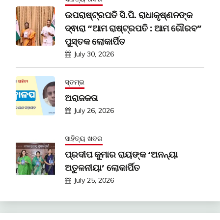
ଉପରାଷ୍ଟ୍ରପତି ସି.ପି. ରାଧାକୃଷ୍ଣନଙ୍କ
ଦ୍ଵାରା “ଆମ ରାଷ୍ଟ୍ରପତି : ଆମ ଗୌରବ”
ପୁସ୍ତକ ଲୋକାର୍ପିତ
July 30, 2026
ସ୍ତମ୍ଭ
ଅରାଜକତା
July 26, 2026
ସାହିତ୍ୟ ଖବର
ପ୍ରଦୀପ କୁମାର ରାୟଙ୍କ ‘ଅନନ୍ୟା
ଅତୁଳନୀୟା’ ଲୋକାର୍ପିତ
July 25, 2026