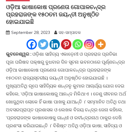
ଓଡ଼ିଆ ଭାଷାକୋଷ ପ୍ରଣେତା ଗୋପାଳଚନ୍ଦ୍ର
ପ୍ରହରାଜଙ୍କ ୧୫୦ତମ ଜୟନ୍ତୀ ଅନୁଷ୍ଠିତ
ହୋଇଯାଇଛି
September 28, 2023
ସହ-ସମ୍ପାଦକ
ଭୁବନେଶ୍ୱର :
ଓଡ଼ିଶା ସାହିତ୍ୟ ଏକାଡ଼େମୀ ଓ ପ୍ରହରାଜ ପ୍ରତିଭା
ପୂଜା ପରିଷଦ ପକ୍ଷରୁ ବୁଧବାର ଦିନ ସୂଚନା ଭବନଠାରେ ପୂର୍ଣ୍ଣଚନ୍ଦ୍ର
ଓଡ଼ିଆ ଭାଷାକୋଷ ପ୍ରଣେତା ଗୋପାଳଚନ୍ଦ୍ର ପ୍ରହରାଜଙ୍କ
୧୫୦ତମ ରାଜ୍ୟସ୍ତରୀୟ ଜୟନ୍ତୀ ଅନୁଷ୍ଠିତ ହୋଇଯାଇଛି ।
ମୁଖ୍ୟଅତିଥି ରୂପେ ସାହିତ୍ୟିକ ଶାନ୍ତନୁ କୁମାର ଆଚାର୍ଯ୍ୟ ଯୋଗ ଦେଇ
କହିଲେ, ‘ଓଡ଼ିଆ ଭାଷାକୋଷରୁ ଆନନ୍ଦ ମିଳିଥାଏ । ତେଣୁ ଜୀବନର ଅର୍ଥ
ଖୋଜୁଥିବା ଲୋକେ ହିଁ ଭାଷା ପାଖକୁ ଯାଆନ୍ତି ।’ ସମ୍ମାନିତ ଅତିଥି ତଥା
ଅବସରପ୍ରାପ୍ତ ପ୍ରଶାସକ ଓ ଲେଖକ ବିଜୟ ଚନ୍ଦ୍ର ଜେନା କହିଲେ,
‘ପ୍ରହରାଜଙ୍କ ଭାଷାକୋଷକୁ ଗାନ୍ଧୀ ଓ ରବୀନ୍ଦ୍ରନାଥ ଠାକୁର ଦେଖି
ପ୍ରଶଂସା କରିଯାଇଛନ୍ତି ।’ ବିଶିଷ୍ଟ ଅତିଥି ଓଡ଼ିଆ ଭାଷା, ସାହିତ୍ୟ ଓ