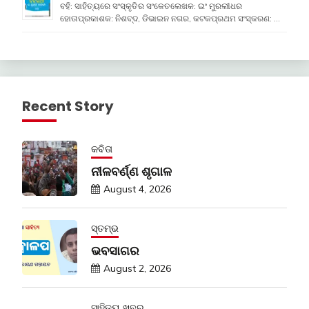
ବହି: ସାହିତ୍ୟରେ ସଂସ୍କୃତିର ସଂକେତଲେଖକ: ଇଂ ମୁରଲୀଧର
ହୋତାପ୍ରକାଶକ: ନିଶବ୍ଦ, ଡିଭାଇନ ନଗର, କଟକପ୍ରଥମ ସଂସ୍କରଣ: …
Recent Story
କବିତା
ନୀଳବର୍ଣ୍ଣ ଶୃଗାଳ
August 4, 2026
ସ୍ତମ୍ଭ
ଭବସାଗର
August 2, 2026
ସାହିତ୍ୟ ଖବର