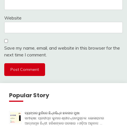
Website
Save my name, email, and website in this browser for the
next time I comment.
Popular Story
ବ୍ୟଙ୍ଗର ଛୁରିରେ ଛିନ୍ନଭିନ୍ନ ଛଳନାର ମୁଖା
ସମୀକ୍ଷା: ପ୍ରଦୀପ୍ତ କୁମାର ଶ୍ରୀଚନ୍ଦନପୁସ୍ତକ: ଭୋଳାରାମର
ଆତ୍ମାମୂଳ ହିନ୍ଦୀ: ହରିଶଙ୍କର ପରସାଇ । ଓଡ଼ିଆ ଅନୁବାଦ: …