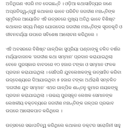
ଅତିଥିଗଣ ଏପରି ମତ ଦେଇଛନ୍ତି । ଓଡ଼ିଆ କଥାସାହିତ୍ୟର ଜଣେ
ଅପ୍ରତିଦ୍ୱନ୍ଦ୍ୱୀ କଥାକାର ଭାବେ ପରିଚିତ ଜଗଦୀଶ ମହାନ୍ତିଙ୍କ
ସ୍ମୃତିରେ ଆୟୋଜିତ ଏହି ଉତ୍ସବରେ ମୁଖ୍ୟ ଅତିଥି ଭାବେ ବିଶିଷ୍ଟ
କଥାକାର ସତ୍ୟ ମିଶ୍ର ଯୋଗଦେଇ ଜଗଦୀଶ ମହାନ୍ତିଙ୍କ ସୃଜନକୃତି ଓ
ଜୀବନଚର୍ଯ୍ୟା ଉପରେ ସବିଶେଷ ଆଲୋଚନା କରିଥିଲେ ।
ଏହି ଅବସରରେ ବିଶିଷ୍ଟ ଗାଳ୍ପିକା ସୁପ୍ରିୟା ପଣ୍ଡାଙ୍କୁ ଚଳିତ ବର୍ଷର
ମର୍ଯ୍ୟାଦାଜନକ ‘ଜଗଦୀଶ କଥା ସମ୍ମାନ’ ପ୍ରଦାନ କରାଯାଇଥିଲା
ବେଳେ ପୁରସ୍କାର ବାବଦରେ ୧୦ ହଜାର ଟଙ୍କା ଓ ସମ୍ମାନ ଫଳକ
ପ୍ରଦାନ କରାଯାଇଥିଲା । ସେହିପରି ଯୁବଲେଖକଙ୍କୁ ଉତ୍ସାହିତ କରିବା
ଉଦ୍ଦେଶ୍ୟରେ ଦିଆଯାଉଥିବା ୫ ହଜାର ଟଙ୍କା ଅର୍ଥରାଶି ସମ୍ବଳିତ
‘ଜଗଦୀଶ ଯୁବ ସମ୍ମାନ’ ଏଥର ଗାଳ୍ପିକ ଶାନ୍ତନୁ କୁମାର ନାୟକଙ୍କୁ
ପ୍ରଦାନ କରାଯାଇଥିଲା । ଉଭୟ ପୁରସ୍କୃତ ଲେଖକ ସେମାନଙ୍କ
ଲେଖକୀୟ ବକ୍ତବ୍ୟରେ ଜଗଦୀଶ ମହାନ୍ତିଙ୍କ ଗଳ୍ପର ପ୍ରଭାବ
ଉପରେ ଆଲୋକପାତ କରିଥିଲେ ।
ଉତ୍ସବରେ ସଭାପତିତ୍ୱ କରିଥିଲେ କଥାକାର ଡକ୍ଟର ସରୋଜିନୀ ସାହୁ