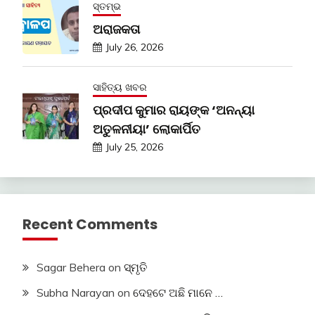
ସ୍ତମ୍ଭ
ଅରାଜକତା
July 26, 2026
ସାହିତ୍ୟ ଖବର
ପ୍ରଦୀପ କୁମାର ରାୟଙ୍କ ‘ଅନନ୍ୟା
ଅତୁଳନୀୟା’ ଲୋକାର୍ପିତ
July 25, 2026
Recent Comments
Sagar Behera
on
ସ୍ମୃତି
Subha Narayan
on
ଦେହଟେ ଅଛି ମାନେ …