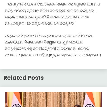
। ‘ଟ୍ରଷ୍ଟ୍‍’ର ସଂପାଦକ ତଥା ଲେଖକ ସରୋଜ ବଳ ସ୍ୱାଗତ ଭାଷଣ ଓ
ଅତିଥି ପରିଚୟ ପ୍ରଦାନ କରିବା ସହ ଉତ୍ସବ ସଂଚାଳନ କରିଥିଲେ ।
ଉତ୍ସବ ଆରମ୍ଭରେ ଯୁବକବି ଶିବଚରଣ ମହାପାତ୍ର ଜଗଦୀଶ
ମହାନ୍ତିଙ୍କର ଏକ ଗଳ୍ପ ଉପସ୍ଥାପନ କରିଥିଲେ ।
ଉତ୍ସବ ପରିଚାଳନାରେ ତିଳୋତ୍ତମା ଦାସ, ପ୍ରଜ୍ଞା ପାରମିତା ରଥ,
ଅନ୍ତର୍ଯ୍ୟାମୀ ମିଶ୍ର, ଜଗନ ବିଶ୍ୱାଳ ପ୍ରମୁଖ ସହଯୋଗ
କରିଥିବାବେଳେ ବହୁ ଜଗଦୀଶପ୍ରେମୀ ପାଠକପାଠିକା, ଲେଖକ,
ସଂପାଦକ, ପ୍ରକାଶକ ଓ ସାହିତ୍ୟାନୁରାଗୀ ଏଥିରେ ଯୋଗ ଦେଇଥିଲେ ।
Related Posts