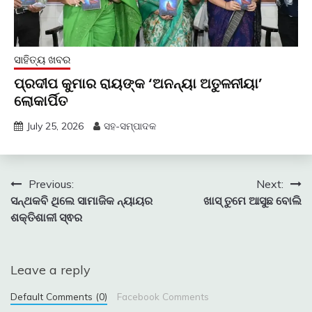
ସାହିତ୍ୟ ଖବର
ପ୍ରଦୀପ କୁମାର ରାୟଙ୍କ ‘ଅନନ୍ୟା ଅତୁଳନୀୟା’
ଲୋକାର୍ପିତ
July 25, 2026
ସହ-ସମ୍ପାଦକ
Post
Previous:
Next:
ସନ୍ଥକବି ଥିଲେ ସାମାଜିକ ନ୍ୟାୟର
ଖାସ୍ ତୁମେ ଆସୁଛ ବୋଲି
navigation
ଶକ୍ତିଶାଳୀ ସ୍ଵର
Leave a reply
Default Comments (0)
Facebook Comments