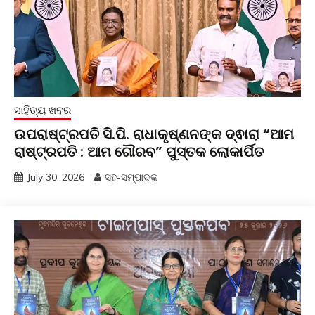
ସାହିତ୍ୟ ଖବର
ଉପରାଷ୍ଟ୍ରପତି ସି.ପି. ରାଧାକୃଷ୍ଣନଙ୍କ ଦ୍ଵାରା “ଆମ
ରାଷ୍ଟ୍ରପତି : ଆମ ଗୌରବ” ପୁସ୍ତକ ଲୋକାର୍ପିତ
July 30, 2026
ସହ-ସମ୍ପାଦକ