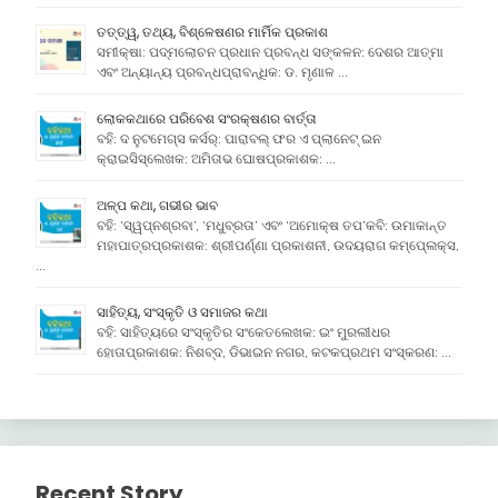
ତତ୍ତ୍ୱ, ତଥ୍ୟ, ବିଶ୍ଳେଷଣର ମାର୍ମିକ ପ୍ରକାଶ
ସମୀକ୍ଷା: ପଦ୍ମଲୋଚନ ପ୍ରଧାନ ପ୍ରବନ୍ଧ ସଙ୍କଳନ: ଦେଶର ଆତ୍ମା
ଏବଂ ଅନ୍ୟାନ୍ୟ ପ୍ରବନ୍ଧପ୍ରାବନ୍ଧିକ: ଡ. ମୃଣାଳ …
ଲୋକକଥାରେ ପରିବେଶ ସଂରକ୍ଷଣର ବାର୍ତ୍ତା
ବହି: ଦ ନୁଟମେଗ୍ସ କର୍ସର୍: ପାରାବଲ୍ ଫର ଏ ପ୍ଲାନେଟ୍ ଇନ
କ୍ରାଇସିସ୍ଲେଖକ: ଅମିତାଭ ଘୋଷପ୍ରକାଶକ: …
ଅଳ୍ପ କଥା, ଗଭୀର ଭାବ
ବହି: ‘ସ୍ୱପ୍ନଶ୍ରବା’, ‘ମଧୁବ୍ରତା’ ଏବଂ ‘ଅମୋକ୍ଷ ତପ’କବି: ଉମାକାନ୍ତ
ମହାପାତ୍ରପ୍ରକାଶକ: ଶ୍ରୀପର୍ଣ୍ଣା ପ୍ରକାଶନୀ, ଉଦୟରାଗ କମ୍ପେ୍ଲକ୍ସ,
…
ସାହିତ୍ୟ, ସଂସ୍କୃତି ଓ ସମାଜର କଥା
ବହି: ସାହିତ୍ୟରେ ସଂସ୍କୃତିର ସଂକେତଲେଖକ: ଇଂ ମୁରଲୀଧର
ହୋତାପ୍ରକାଶକ: ନିଶବ୍ଦ, ଡିଭାଇନ ନଗର, କଟକପ୍ରଥମ ସଂସ୍କରଣ: …
Recent Story