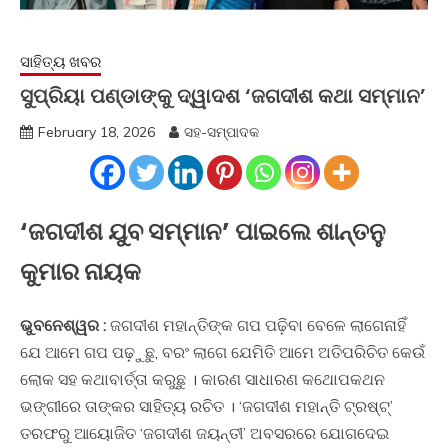
ସାହିତ୍ୟ ଖବର
ସୁପ୍ରିୟା ପଣ୍ଡାଙ୍କୁ ଦ୍ୱାଦଶ ‘ଜଗଦୀଶ କଥା ସମ୍ମାନ’
February 18, 2026
ସହ-ସମ୍ପାଦକ
‘ଜଗଦୀଶ ଯୁବ ସମ୍ମାନ’ ପାଇଲେ ଶାନ୍ତନୁ
କୁମାର ନାୟକ
ଭୁବନେଶ୍ୱର :
ଜଗଦୀଶ ମହାନ୍ତିଙ୍କ ଗପ ପଢ଼ିବା ବେଳେ ଲାଗେନାହିଁ
ଯେ ଆମେ ଗପ ପଢ଼ୁଛୁ, ବରଂ ଲାଗେ ଯେମିତି ଆମେ ଅତିପରିଚିତ କେଉଁ
ଲୋକ ସହ କଥାବାର୍ତ୍ତା କରୁଛୁ । କାରଣ ସାଧାରଣ କଥୋପକଥନ
ଭଙ୍ଗୀରେ ତାଙ୍କର ସାହିତ୍ୟ ରଚିତ । ‘ଜଗଦୀଶ ମହାନ୍ତି ଟ୍ରଷ୍ଟ୍‍’
ତରଫରୁ ଆୟୋଜିତ ‘ଜଗଦୀଶ ଜୟନ୍ତୀ’ ଅବସରରେ ଯୋଗଦେଇ