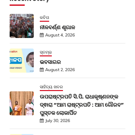
କବିତା
ନୀଳବର୍ଣ୍ଣ ଶୃଗାଳ
August 4, 2026
ସ୍ତମ୍ଭ
ଭବସାଗର
August 2, 2026
ସାହିତ୍ୟ ଖବର
ଉପରାଷ୍ଟ୍ରପତି ସି.ପି. ରାଧାକୃଷ୍ଣନଙ୍କ
ଦ୍ଵାରା “ଆମ ରାଷ୍ଟ୍ରପତି : ଆମ ଗୌରବ”
ପୁସ୍ତକ ଲୋକାର୍ପିତ
July 30, 2026