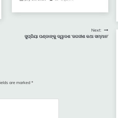
Next:
ସୁପ୍ରିୟା ପଣ୍ଡାଙ୍କୁ ଦ୍ୱାଦଶ ‘ଜଗଦୀଶ କଥା ସମ୍ମାନ’
fields are marked
*