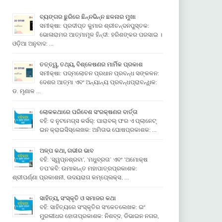
ବ୍ୟଙ୍ଗର ଛୁରିରେ ଛିନ୍ନଭିନ୍ନ ଛଳନାର ମୁଖା
ସମୀକ୍ଷା: ପ୍ରଦୀପ୍ତ କୁମାର ଶ୍ରୀଚନ୍ଦନପୁସ୍ତକ:
ଭୋଳାରାମର ଆତ୍ମାମୂଳ ହିନ୍ଦୀ: ହରିଶଙ୍କର ପରସାଇ ।
ଓଡ଼ିଆ ଅନୁବାଦ: …
ତତ୍ତ୍ୱ, ତଥ୍ୟ, ବିଶ୍ଳେଷଣର ମାର୍ମିକ ପ୍ରକାଶ
ସମୀକ୍ଷା: ପଦ୍ମଲୋଚନ ପ୍ରଧାନ ପ୍ରବନ୍ଧ ସଙ୍କଳନ:
ଦେଶର ଆତ୍ମା ଏବଂ ଅନ୍ୟାନ୍ୟ ପ୍ରବନ୍ଧପ୍ରାବନ୍ଧିକ:
ଡ. ମୃଣାଳ …
ଲୋକକଥାରେ ପରିବେଶ ସଂରକ୍ଷଣର ବାର୍ତ୍ତା
ବହି: ଦ ନୁଟମେଗ୍ସ କର୍ସର୍: ପାରାବଲ୍ ଫର ଏ ପ୍ଲାନେଟ୍
ଇନ କ୍ରାଇସିସ୍ଲେଖକ: ଅମିତାଭ ଘୋଷପ୍ରକାଶକ: …
ଅଳ୍ପ କଥା, ଗଭୀର ଭାବ
ବହି: ‘ସ୍ୱପ୍ନଶ୍ରବା’, ‘ମଧୁବ୍ରତା’ ଏବଂ ‘ଅମୋକ୍ଷ
ତପ’କବି: ଉମାକାନ୍ତ ମହାପାତ୍ରପ୍ରକାଶକ:
ଶ୍ରୀପର୍ଣ୍ଣା ପ୍ରକାଶନୀ, ଉଦୟରାଗ କମ୍ପେ୍ଲକ୍ସ, …
ସାହିତ୍ୟ, ସଂସ୍କୃତି ଓ ସମାଜର କଥା
ବହି: ସାହିତ୍ୟରେ ସଂସ୍କୃତିର ସଂକେତଲେଖକ: ଇଂ
ମୁରଲୀଧର ହୋତାପ୍ରକାଶକ: ନିଶବ୍ଦ, ଡିଭାଇନ ନଗର,