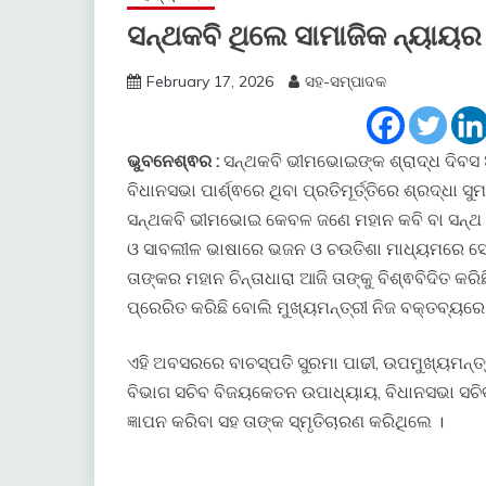
ସନ୍ଥକବି ଥିଲେ ସାମାଜିକ ନ୍ୟାୟର
February 17, 2026
ସହ-ସମ୍ପାଦକ
ଭୁବନେଶ୍ଵର :
ସନ୍ଥକବି ଭୀମଭୋଇଙ୍କ ଶ୍ରାଦ୍ଧ ଦିବସ
ବିଧାନସଭା ପାର୍ଶ୍ଵରେ ଥିବା ପ୍ରତିମୂର୍ତ୍ତିରେ ଶ୍ରଦ୍ଧା
ସନ୍ଥକବି ଭୀମଭୋଇ କେବଳ ଜଣେ ମହାନ କବି ବା ସନ୍ଥ ନ
ଓ ସାବଲୀଳ ଭାଷାରେ ଭଜନ ଓ ଚଉତିଶା ମାଧ୍ୟମରେ ସେ ମାନ
ତାଙ୍କର ମହାନ ଚିନ୍ତାଧାରା ଆଜି ତାଙ୍କୁ ବିଶ୍ଵବିଦିତ କର
ପ୍ରେରିତ କରିଛି ବୋଲି ମୁଖ୍ୟମନ୍ତ୍ରୀ ନିଜ ବକ୍ତବ୍ୟରେ
ଏହି ଅବସରରେ ବାଚସ୍ପତି ସୁରମା ପାଢୀ, ଉପମୁଖ୍ୟମନ୍ତ୍ରୀ
ବିଭାଗ ସଚିବ ବିଜୟକେତନ ଉପାଧ୍ୟାୟ, ବିଧାନସଭା ସଚିବ
ଜ୍ଞାପନ କରିବା ସହ ତାଙ୍କ ସ୍ମୃତିଚାରଣ କରିଥିଲେ ।