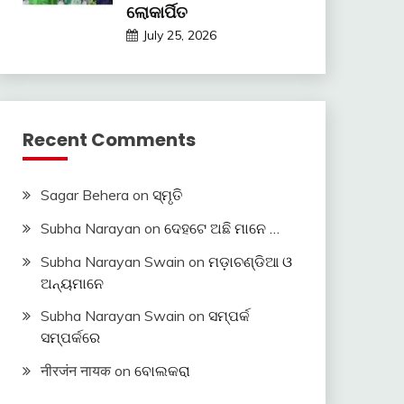
ଲୋକାର୍ପିତ
July 25, 2026
Recent Comments
Sagar Behera
on
ସ୍ମୃତି
Subha Narayan
on
ଦେହଟେ ଅଛି ମାନେ …
Subha Narayan Swain
on
ମଡ଼ାଚଣ୍ଡିଆ ଓ
ଅନ୍ୟମାନେ
Subha Narayan Swain
on
ସମ୍ପର୍କ
ସମ୍ପର୍କରେ
नीरजंन नायक
on
ବୋଲକରା