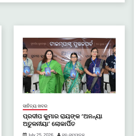
ସାହିତ୍ୟ ଖବର
ପ୍ରଦୀପ କୁମାର ରାୟଙ୍କ ‘ଅନନ୍ୟା
ଅତୁଳନୀୟା’ ଲୋକାର୍ପିତ
July 25, 2026
ସହ-ସମ୍ପାଦକ