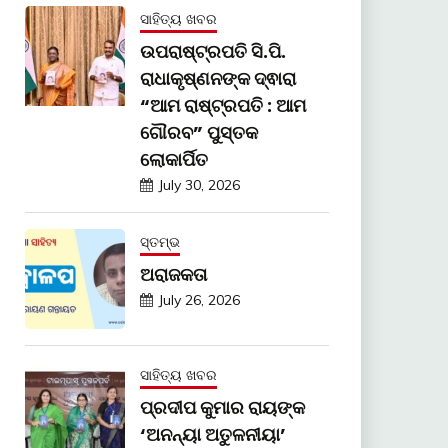
ସାହିତ୍ୟ ଖବର
ଉପରାଷ୍ଟ୍ରପତି ସି.ପି.
ରାଧାକୃଷ୍ଣନଙ୍କ ଦ୍ଵାରା
“ଆମ ରାଷ୍ଟ୍ରପତି : ଆମ
ଗୌରବ” ପୁସ୍ତକ
ଲୋକାର୍ପିତ
July 30, 2026
ସ୍ତମ୍ଭ
ଅରାଜକତା
July 26, 2026
ସାହିତ୍ୟ ଖବର
ପ୍ରଦୀପ କୁମାର ରାୟଙ୍କ
‘ଅନନ୍ୟା ଅତୁଳନୀୟା’