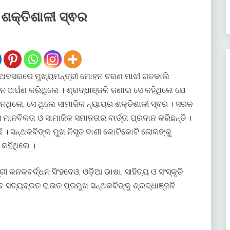
 ଶକ୍ତିଶାଳୀ ସ୍ଵର
 ଅବସରରେ ମୁଖ୍ୟମନ୍ତ୍ରୀ ମୋହନ ଚରଣ ମାଝୀ ଗତକାଲି
 ସୁମନ ଅର୍ପଣ କରିଥିଲେ । ଶ୍ରଦ୍ଧାଞ୍ଜଳି ଜଣାଇ ସେ କହିଥିଲେ ଯେ
ଥିଲେ, ସେ ଥିଲେ ସାମାଜିକ ନ୍ୟାୟର ଶକ୍ତିଶାଳୀ ସ୍ଵର । ସରଳ
ବିକତା ଓ ସାମାଜିକ ସମାନତାର ବାର୍ତ୍ତା ପ୍ରଦାନ କରିଛନ୍ତି ।
ିଛି । ସନ୍ଥକବିଙ୍କ ମୁଖ ନିସୃତ ବାଣୀ କୋଟିକୋଟି ଲୋକଙ୍କୁ
 କହିଥିଲେ ।
 କନକବର୍ଦ୍ଧନ ସିଂହଦେଓ, ଓଡ଼ିଆ ଭାଷା, ସାହିତ୍ୟ ଓ ସଂସ୍କୃତି
 ସତ୍ୟବ୍ରତ ରାଉତ ପ୍ରମୁଖ ସନ୍ଥକବିଙ୍କୁ ଶ୍ରଦ୍ଧାଞ୍ଜଳି