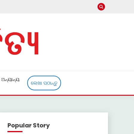
ଅନ୍ୟାନ୍ୟ
ଲେଖା ପଠାନ୍ତୁ
Popular Story