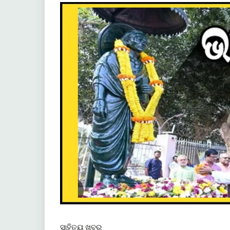
ସାହିତ୍ୟ ଖବର