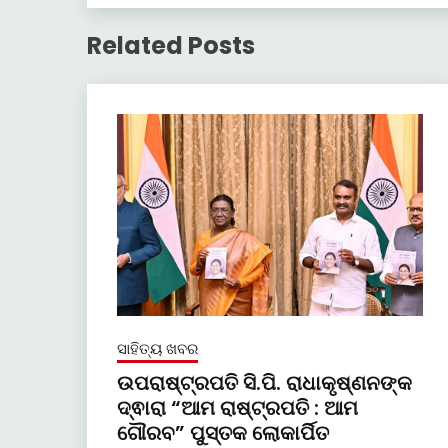
Related Posts
ସାହିତ୍ୟ ଖବର
ଉପରାଷ୍ଟ୍ରପତି ସି.ପି. ରାଧାକୃଷ୍ଣନଙ୍କ
ଦ୍ଵାରା “ଆମ ରାଷ୍ଟ୍ରପତି : ଆମ
ଗୌରବ” ପୁସ୍ତକ ଲୋକାର୍ପିତ