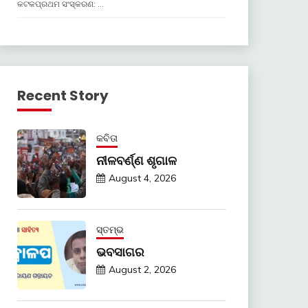
କଟକପ୍ରଥମ ସଂସ୍କରଣ: …
Recent Story
କବିତା
ନୀଳବର୍ଣ୍ଣ ଶୃଗାଳ
August 4, 2026
ସ୍ତମ୍ଭ
ଭବସାଗର
August 2, 2026