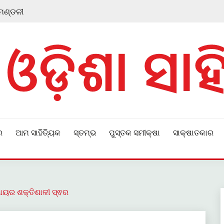
 ମଣ୍ଡଳୀ
ର
ଆମ ସାହିତ୍ୟିକ
ସ୍ତମ୍ଭ
ପୁସ୍ତକ ସମୀକ୍ଷା
ସାକ୍ଷାତକାର
ୟାୟର ଶକ୍ତିଶାଳୀ ସ୍ଵର