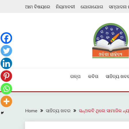
Skip
ଆମ ବିଷୟରେ
ନିୟମାବଳୀ
ଯୋଗାଯୋଗ
ସମ୍ପାଦନା
to
content
ଓଡ଼ିଆ ଇ-ସାହିତ୍ୟକୁ ଆଗକୁ ନେବାକୁ ଏକ ନୂଆ ପ୍ରଚେଷ୍ଠା
ଓଡ଼ିଶା ସାହିତ୍ୟ
ଗଳ୍ପ
କବିତା
ସାହିତ୍ୟ ଖବ
Home
ସାହିତ୍ୟ ଖବର
ସନ୍ଥକବି ଥିଲେ ସାମାଜିକ ନ୍