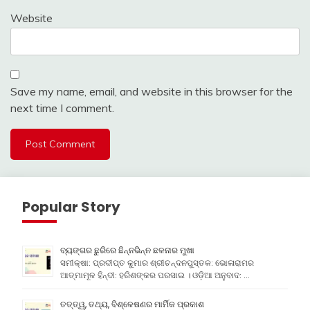
Website
Save my name, email, and website in this browser for the
next time I comment.
Popular Story
ବ୍ୟଙ୍ଗର ଛୁରିରେ ଛିନ୍ନଭିନ୍ନ ଛଳନାର ମୁଖା
ସମୀକ୍ଷା: ପ୍ରଦୀପ୍ତ କୁମାର ଶ୍ରୀଚନ୍ଦନପୁସ୍ତକ: ଭୋଳାରାମର
ଆତ୍ମାମୂଳ ହିନ୍ଦୀ: ହରିଶଙ୍କର ପରସାଇ । ଓଡ଼ିଆ ଅନୁବାଦ: …
ତତ୍ତ୍ୱ, ତଥ୍ୟ, ବିଶ୍ଳେଷଣର ମାର୍ମିକ ପ୍ରକାଶ