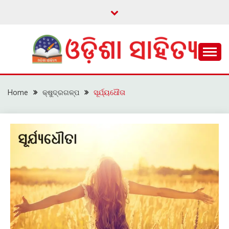
Skip
to
content
ଓଡ଼ିଆ ଇ-ସାହିତ୍ୟକୁ ଆଗକୁ ନେବାକୁ ଏକ ନୂଆ ପ୍ରଚେଷ୍ଠା
ଓଡ଼ିଶା ସାହିତ୍ୟ
Home
କ୍ଷୁଦ୍ରଗଳ୍ପ
ସୂର୍ଯ୍ୟଧୌତା