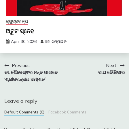
କ୍ଷୁଦ୍ରଗଳ୍ପ
ଅଟୁଟ ସ୍ନେହ
April 30, 2026
ସହ-ସମ୍ପାଦକ
Post
Previous:
Next:
ଡା. ଶୈଳେଶ୍ଵର ନନ୍ଦ ପାଇବେ
ବାଘ ଚୌକିଦାର
navigation
‘ଶ୍ରୀଜଗନ୍ନାଥ ସମ୍ମାନ’
Leave a reply
Default Comments (0)
Facebook Comments