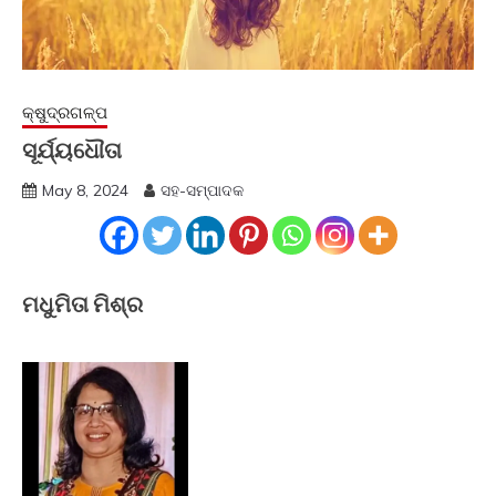
କ୍ଷୁଦ୍ରଗଳ୍ପ
ସୂର୍ଯ୍ୟଧୌତା
May 8, 2024
ସହ-ସମ୍ପାଦକ
ମଧୁମିତା ମିଶ୍ର