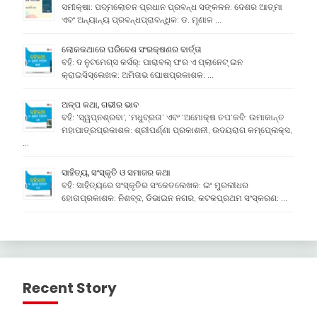
ସମୀକ୍ଷା: ପଦ୍ମଲୋଚନ ପ୍ରଧାନ ପ୍ରବନ୍ଧ ସଙ୍କଳନ: ଦେଶର ଆତ୍ମା
ଏବଂ ଅନ୍ୟାନ୍ୟ ପ୍ରବନ୍ଧପ୍ରାବନ୍ଧିକ: ଡ. ମୃଣାଳ …
ଲୋକକଥାରେ ପରିବେଶ ସଂରକ୍ଷଣର ବାର୍ତ୍ତା
ବହି: ଦ ନୁଟମେଗ୍ସ କର୍ସର୍: ପାରାବଲ୍ ଫର ଏ ପ୍ଲାନେଟ୍ ଇନ
କ୍ରାଇସିସ୍ଲେଖକ: ଅମିତାଭ ଘୋଷପ୍ରକାଶକ: …
ଅଳ୍ପ କଥା, ଗଭୀର ଭାବ
ବହି: ‘ସ୍ୱପ୍ନଶ୍ରବା’, ‘ମଧୁବ୍ରତା’ ଏବଂ ‘ଅମୋକ୍ଷ ତପ’କବି: ଉମାକାନ୍ତ
ମହାପାତ୍ରପ୍ରକାଶକ: ଶ୍ରୀପର୍ଣ୍ଣା ପ୍ରକାଶନୀ, ଉଦୟରାଗ କମ୍ପେ୍ଲକ୍ସ,
…
ସାହିତ୍ୟ, ସଂସ୍କୃତି ଓ ସମାଜର କଥା
ବହି: ସାହିତ୍ୟରେ ସଂସ୍କୃତିର ସଂକେତଲେଖକ: ଇଂ ମୁରଲୀଧର
ହୋତାପ୍ରକାଶକ: ନିଶବ୍ଦ, ଡିଭାଇନ ନଗର, କଟକପ୍ରଥମ ସଂସ୍କରଣ: …
Recent Story