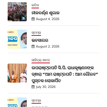
କବିତା
ନୀଳବର୍ଣ୍ଣ ଶୃଗାଳ
August 4, 2026
ସ୍ତମ୍ଭ
ଭବସାଗର
August 2, 2026
ସାହିତ୍ୟ ଖବର
ଉପରାଷ୍ଟ୍ରପତି ସି.ପି. ରାଧାକୃଷ୍ଣନଙ୍କ
ଦ୍ଵାରା “ଆମ ରାଷ୍ଟ୍ରପତି : ଆମ ଗୌରବ”
ପୁସ୍ତକ ଲୋକାର୍ପିତ
July 30, 2026
ସ୍ତମ୍ଭ