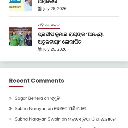
ଅରାଜକତା
July 26, 2026
ସାହିତ୍ୟ ଖବର
ପ୍ରଦୀପ କୁମାର ରାୟଙ୍କ ‘ଅନନ୍ୟା
ଅତୁଳନୀୟା’ ଲୋକାର୍ପିତ
July 25, 2026
Recent Comments
Sagar Behera
on
ସ୍ମୃତି
Subha Narayan
on
ଦେହଟେ ଅଛି ମାନେ …
Subha Narayan Swain
on
ମଡ଼ାଚଣ୍ଡିଆ ଓ ଅନ୍ୟମାନେ