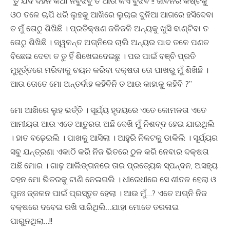
“ତୁ ଯଦି ଦହନ କଥା ନବୁଝିବୁ ତ ଆଉ କିଏ ବୁଝିବ !! ଜୀବନର କଷ୍ଟକୁ
ଓଠ ତଳେ ଚାପି ଧରି ଲୁହକୁ ଆଖିରେ ଲୁଚାଇ ଦୁନିଆ ଆଗରେ ହସିଦେବା
ତ ମୁଁ ତୋଠୁ ଶିଖିଛି । ପ୍ରତିକ୍ଷଣ ଜଳିଜଳି ଅନ୍ୟକୁ ଖୁସି ବାଣ୍ଟିବା ତ
ତୋଠୁ ଶିଖିଛି । ଜ୍ୱଳନ୍ତ ଅଗ୍ନିରେ ଚାଲି ଅନ୍ୟର ପାଦ ତଳେ ପଣତ
ବିଛେଇ ଦେବା ତ ତୁ ହିଁ ଶିଖେଇଦେଇଛୁ । ପର ପାଇଁ ବଞ୍ଚି ପ୍ରତି
ମୁହୂର୍ତ୍ତରେ ମରିବାକୁ ଚୟନ କରିବା ଦକ୍ଷତା ତୋ ପାଖରୁ ମୁଁ ଶିଖିଛି ।
ଆଉ ତୋତେ ମୋ ଅନ୍ତର୍ଦାହ କହିବିନି ତ ଆଉ କାହାକୁ କହିବି ?”
ମୋ ଆଖିରେ ଲୁହ ଭର୍ତ୍ତି । ସୂର୍ଯ୍ୟ ହୃଦୟରେ ଏତେ କୋମଳତା ଏତେ
ଆମୀୟତା ଆଉ ଏତେ ଆତୁରତା ଅଛି ଦେଖି ମୁଁ ନିଶବ୍ଦ ହେଇ ଯାଇଥିଲି
। ହାତ ବଢ଼େଇଲି । ପାଖକୁ ଆସିଲା । ଆହୁରି ନିକଟକୁ ଡାକିଲି । ସୂର୍ଯ୍ୟର
ସବୁ ଯନ୍ତ୍ରଣା ଏକାଠି କରି ନିଜ ଭିତରେ ଠୁଳ କରି ନେବାର ଦକ୍ଷତା
ଅଛି ମୋର । ଗାଢ଼ ଆଲିଙ୍ଗନରେ ତାର ପ୍ରତ୍ୟେକ ସ୍ପନ୍ଦନ, ଅସହ୍ୟ
ଦହନ ମୋ ଭିତରକୁ ଟାଣି ନେଇଗଲି । ଧୀରେଧୀରେ ସେ ଶୀତଳ ହେଲା ଓ
ପୁନଃ ଜ୍ଜଳନ ପାଇଁ ପ୍ରସ୍ତୁତ ହେଲା । ଆଉ ମୁଁ…? ଏତେ ଅଗ୍ନି ନିଜ
ବକ୍ଷରେ ଦବେଇ ରଖି ସାରିଥିଲି…ଯାହା ମୋତେ ତରଳାଇ
ପାରୁନଥିଲା…!!