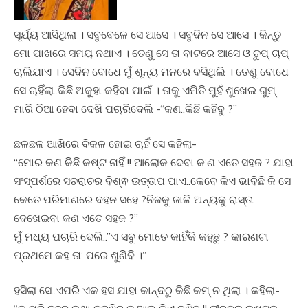
ସୂର୍ଯ୍ୟ ଆସିଥିଲା । ସବୁବେଳେ ସେ ଆସେ । ସବୁଦିନ ସେ ଆସେ । କିନ୍ତୁ
ମୋ ପାଖରେ ସମୟ ନଥାଏ । ତେଣୁ ସେ ତା ବାଟରେ ଆସେ ଓ ଚୁପ୍ ଚାପ୍
ଚାଲିଯାଏ । ସେଦିନ ବୋଧେ ମୁଁ ଶୂନ୍ୟ ମନରେ ବସିଥିଲି । ତେଣୁ ବୋଧେ
ସେ ଚାହିଁଲା..କିଛି ଅକୁହା କହିବା ପାଇଁ । ତାକୁ ଏମିତି ମୁହଁ ଶୁଖେଇ ଗୁମ୍
ମାରି ଠିଆ ହେବା ଦେଖି ପଚାରିଦେଲି -“କଣ..କିଛି କହିବୁ ?”
ଛଳଛଳ ଆଖିରେ ବିକଳ ହୋଇ ଚାହିଁ ସେ କହିଲା-
“ମୋର କଣ କିଛି କଷ୍ଟ ନାହିଁ !! ଆଲୋକ ଦେବା କ’ଣ ଏତେ ସହଜ ? ଯାହା
ସଂସ୍ପର୍ଶରେ ସଚରାଚର ବିଶ୍ଵ ଉତ୍ତାପ ପାଏ..କେବେ କିଏ ଭାବିଛି କି ସେ
କେତେ ପରିମାଣରେ ଦହନ ସହେ ?ନିଜକୁ ଜାଳି ଅନ୍ୟକୁ ରାସ୍ତା
ଦେଖେଇବା କଣ ଏତେ ସହଜ ?”
ମୁଁ ମଧ୍ୟ ପଚାରି ଦେଲି..”ଏ ସବୁ ମୋତେ କାହିଁକି କହୁଛୁ ? କାରଣଟା
ପ୍ରଥମେ କହ ତା’ ପରେ ଶୁଣିବି ।”
ହସିଲା ସେ..ଏପରି ଏକ ହସ ଯାହା କାନ୍ଦଠୁ କିଛି କମ୍ ନ ଥିଲା । କହିଲା-