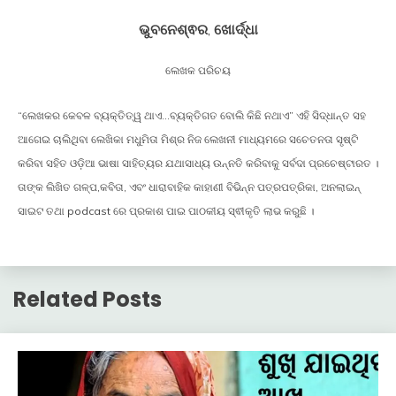
ଭୁବନେଶ୍ଵର
,
ଖୋର୍ଦ୍ଧା
ଲେଖକ ପରିଚୟ
“ଲେଖକର କେବଳ ବ୍ୟକ୍ତିତ୍ୱ ଥାଏ…ବ୍ୟକ୍ତିଗତ ବୋଲି କିଛି ନଥାଏ” ଏହି ସିଦ୍ଧାନ୍ତ ସହ
ଆଗେଇ ଚାଲିଥିବା ଲେଖିକା ମଧୁମିତା ମିଶ୍ର ନିଜ ଲେଖନୀ ମାଧ୍ୟମରେ ସଚେତନତା ସୃଷ୍ଟି
କରିବା ସହିତ ଓଡ଼ିଆ ଭାଷା ସାହିତ୍ୟର ଯଥାସାଧ୍ୟ ଉନ୍ନତି କରିବାକୁ ସର୍ବଦା ପ୍ରଚେଷ୍ଟାରତ ।
ତାଙ୍କ ଲିଖିତ ଗଳ୍ପ,କବିତା, ଏବଂ ଧାରାବାହିକ କାହାଣୀ ବିଭିନ୍ନ ପତ୍ରପତ୍ରିକା, ଅନଲାଇନ୍
ସାଇଟ ତଥା podcast ରେ ପ୍ରକାଶ ପାଇ ପାଠକୀୟ ସ୍ଵୀକୃତି ଲାଭ କରୁଛି ।
Related Posts