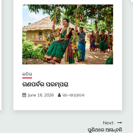
କବିତା
ଗଣପର୍ବର ପରମ୍ପରା
June 16, 2026
ସହ-ସମ୍ପାଦକ
Next:
ପୁଣିଥରେ ଆସନ୍ତନି