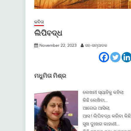
କବିତା
ଲିପିବଦ୍ଧ
November 22, 2023
ସହ-ସମ୍ପାଦକ
ମଧୁମିତା ମିଶ୍ର
ଲେଖନୀ ସ୍ୟାହିକୁ କହିଲା:
କିଛି ଲେଖିବା…
ଆଗେଇ ଆସିଲା,
ଆସ ! ଲିପିବଦ୍ଧ କରିବା କିଛି
ସୁଖ ଦୁଃଖର କାହାଣୀ…