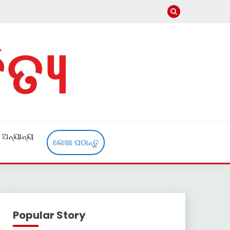
ଅନ୍ୟାନ୍ୟ
ଲେଖା ପଠାନ୍ତୁ
Popular Story