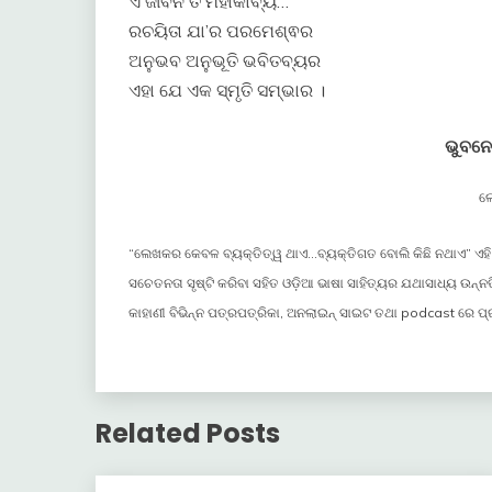
ଏ ଜୀବନ ତ ମହାକାବ୍ୟ…
ରଚୟିତା ଯା’ର ପରମେଶ୍ଵର
ଅନୁଭବ ଅନୁଭୂତି ଭବିତବ୍ୟର
ଏହା ଯେ ଏକ ସ୍ମୃତି ସମ୍ଭାର ।
ଭୁବନ
ଲ
“ଲେଖକର କେବଳ ବ୍ୟକ୍ତିତ୍ୱ ଥାଏ…ବ୍ୟକ୍ତିଗତ ବୋଲି କିଛି ନଥାଏ” ଏହି ସ
ସଚେତନତା ସୃଷ୍ଟି କରିବା ସହିତ ଓଡ଼ିଆ ଭାଷା ସାହିତ୍ୟର ଯଥାସାଧ୍ୟ ଉନ୍ନତି
କାହାଣୀ ବିଭିନ୍ନ ପତ୍ରପତ୍ରିକା, ଅନଲାଇନ୍ ସାଇଟ ତଥା podcast ରେ ପ୍ର
Related Posts