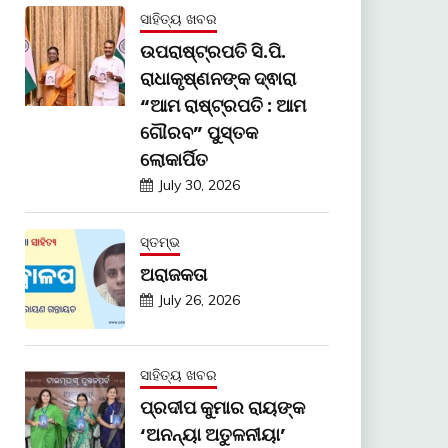
ସାହିତ୍ୟ ଖବର
ଉପରାଷ୍ଟ୍ରପତି ସି.ପି.
ରାଧାକୃଷ୍ଣନଙ୍କ ଦ୍ଵାରା
“ଆମ ରାଷ୍ଟ୍ରପତି : ଆମ
ଗୌରବ” ପୁସ୍ତକ
ଲୋକାର୍ପିତ
July 30, 2026
ସ୍ତମ୍ଭ
ଅରାଜକତା
July 26, 2026
ସାହିତ୍ୟ ଖବର
ପ୍ରଦୀପ କୁମାର ରାୟଙ୍କ
‘ଅନନ୍ୟା ଅତୁଳନୀୟା’