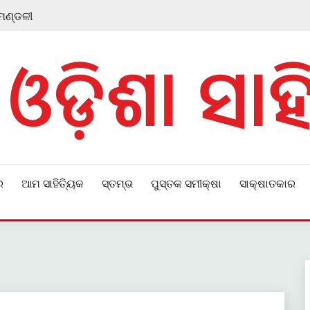
 ମଣ୍ଡଳୀ
ର
ଆମ ସାହିତ୍ୟିକ
ସ୍ତମ୍ଭ
ପୁସ୍ତକ ସମୀକ୍ଷା
ସାକ୍ଷାତକାର