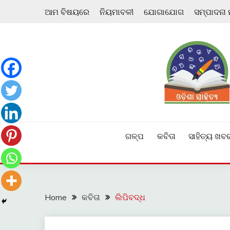
Skip
ଆମ ବିଷୟରେ
ନିୟମାବଳୀ
ଯୋଗାଯୋଗ
ସମ୍ପାଦନା
to
content
ଓଡ଼ିଆ ଇ-ସାହିତ୍ୟକୁ ଆଗକୁ ନେବାକୁ ଏକ ନୂଆ ପ୍ରଚେଷ୍ଠା
ଓଡ଼ିଶା ସାହିତ୍ୟ
ଗଳ୍ପ
କବିତା
ସାହିତ୍ୟ ଖବ
Home
କବିତା
ଲିପିବଦ୍ଧ