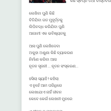
କିଛି ସ୍ଵପ୍ନ ତଥା ବାସ୍ତବତ
ଲେଖିବା ପୁଣି କିଛି
ବିତିଯିବା ଗତ ମୁହୂର୍ତ୍ତକୁ
ଲିପିବଦ୍ଧ କରିଯିବା ପୁଣି
ଆଗାମୀ ଏକ ଭବିଷ୍ୟତକୁ
ଆସ ପୁଣି ଲେଖିଦେବା
ଅକୁହା ଅଶୁଣା କିଛି ବ୍ୟାକରଣ
ନିର୍ମାଣ କରିବା ଆସ
ନୂତନ ସୃଜନୀ … ନୂତନ ସଂସ୍କରଣ…
ହସିଲା ସ୍ୟାହି ! କହିଲା:
ଏ ନୁହେଁ ଆମ ପରିଧିରେ
ଲେଖାଯାଏ ନାହିଁ ଜୀବନ
କେବେ କେଉଁ ଲେଖନୀ ମୁନରେ