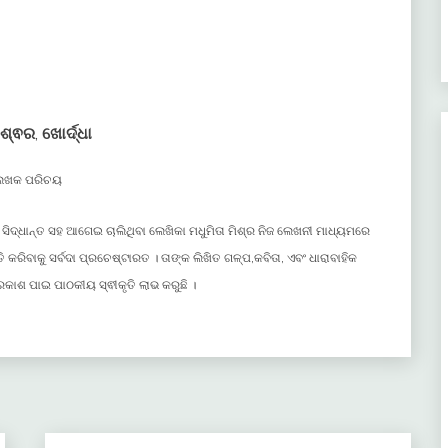
େଶ୍ଵର
,
ଖୋର୍ଦ୍ଧା
େଖକ ପରିଚୟ
ିଦ୍ଧାନ୍ତ ସହ ଆଗେଇ ଚାଲିଥିବା ଲେଖିକା ମଧୁମିତା ମିଶ୍ର ନିଜ ଲେଖନୀ ମାଧ୍ୟମରେ
 କରିବାକୁ ସର୍ବଦା ପ୍ରଚେଷ୍ଟାରତ । ତାଙ୍କ ଲିଖିତ ଗଳ୍ପ,କବିତା, ଏବଂ ଧାରାବାହିକ
କାଶ ପାଇ ପାଠକୀୟ ସ୍ଵୀକୃତି ଲାଭ କରୁଛି ।