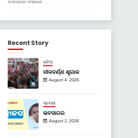
କଟକପ୍ରଥମ ସଂସ୍କରଣ: …
Recent Story
କବିତା
ନୀଳବର୍ଣ୍ଣ ଶୃଗାଳ
August 4, 2026
ସ୍ତମ୍ଭ
ଭବସାଗର
August 2, 2026