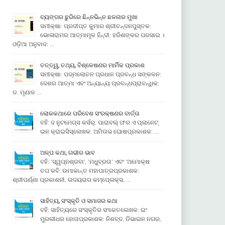
ବ୍ୟଙ୍ଗର ଛୁରିରେ ଛିନ୍ନଭିନ୍ନ ଛଳନାର ମୁଖା
ସମୀକ୍ଷା: ପ୍ରଦୀପ୍ତ କୁମାର ଶ୍ରୀଚନ୍ଦନପୁସ୍ତକ:
ଭୋଳାରାମର ଆତ୍ମାମୂଳ ହିନ୍ଦୀ: ହରିଶଙ୍କର ପରସାଇ ।
ଓଡ଼ିଆ ଅନୁବାଦ: …
ତତ୍ତ୍ୱ, ତଥ୍ୟ, ବିଶ୍ଳେଷଣର ମାର୍ମିକ ପ୍ରକାଶ
ସମୀକ୍ଷା: ପଦ୍ମଲୋଚନ ପ୍ରଧାନ ପ୍ରବନ୍ଧ ସଙ୍କଳନ:
ଦେଶର ଆତ୍ମା ଏବଂ ଅନ୍ୟାନ୍ୟ ପ୍ରବନ୍ଧପ୍ରାବନ୍ଧିକ:
ଡ. ମୃଣାଳ …
ଲୋକକଥାରେ ପରିବେଶ ସଂରକ୍ଷଣର ବାର୍ତ୍ତା
ବହି: ଦ ନୁଟମେଗ୍ସ କର୍ସର୍: ପାରାବଲ୍ ଫର ଏ ପ୍ଲାନେଟ୍
ଇନ କ୍ରାଇସିସ୍ଲେଖକ: ଅମିତାଭ ଘୋଷପ୍ରକାଶକ: …
ଅଳ୍ପ କଥା, ଗଭୀର ଭାବ
ବହି: ‘ସ୍ୱପ୍ନଶ୍ରବା’, ‘ମଧୁବ୍ରତା’ ଏବଂ ‘ଅମୋକ୍ଷ
ତପ’କବି: ଉମାକାନ୍ତ ମହାପାତ୍ରପ୍ରକାଶକ:
ଶ୍ରୀପର୍ଣ୍ଣା ପ୍ରକାଶନୀ, ଉଦୟରାଗ କମ୍ପେ୍ଲକ୍ସ, …
ସାହିତ୍ୟ, ସଂସ୍କୃତି ଓ ସମାଜର କଥା
ବହି: ସାହିତ୍ୟରେ ସଂସ୍କୃତିର ସଂକେତଲେଖକ: ଇଂ
ମୁରଲୀଧର ହୋତାପ୍ରକାଶକ: ନିଶବ୍ଦ, ଡିଭାଇନ ନଗର,