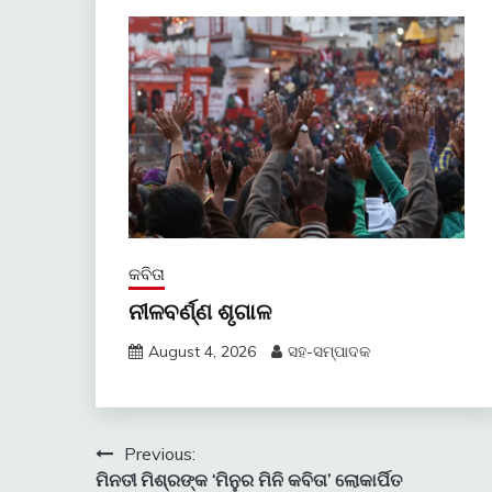
କବିତା
ନୀଳବର୍ଣ୍ଣ ଶୃଗାଳ
August 4, 2026
ସହ-ସମ୍ପାଦକ
Post
Previous:
ମିନତୀ ମିଶ୍ରଙ୍କ ‘ମିନୁର ମିନି କବିତା’ ଲୋକାର୍ପିତ