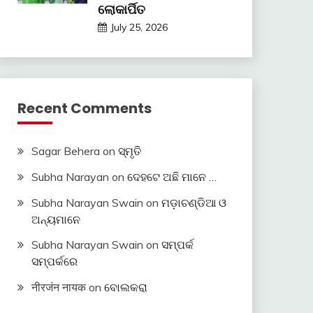
ଲୋକାର୍ପିତ
July 25, 2026
Recent Comments
Sagar Behera
on
ସ୍ମୃତି
Subha Narayan
on
ଦେହଟେ ଅଛି ମାନେ …
Subha Narayan Swain
on
ମଡ଼ାଚଣ୍ଡିଆ ଓ
ଅନ୍ୟମାନେ
Subha Narayan Swain
on
ସମ୍ପର୍କ
ସମ୍ପର୍କରେ
नीरजंन नायक
on
ବୋଲକରା