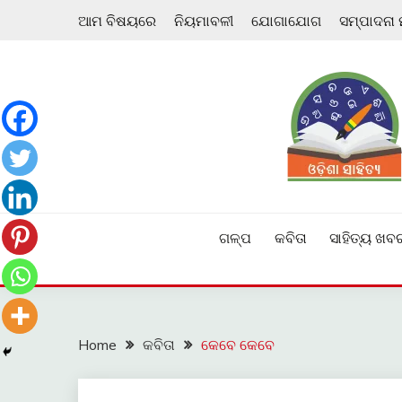
Skip
ଆମ ବିଷୟରେ
ନିୟମାବଳୀ
ଯୋଗାଯୋଗ
ସମ୍ପାଦନା
to
content
ଓଡ଼ିଆ ଇ-ସାହିତ୍ୟକୁ ଆଗକୁ ନେବାକୁ ଏକ ନୂଆ ପ୍ରଚେଷ୍ଠା
ଓଡ଼ିଶା ସାହିତ୍ୟ
ଗଳ୍ପ
କବିତା
ସାହିତ୍ୟ ଖବ
Home
କବିତା
କେବେ କେବେ