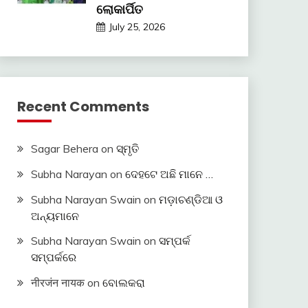
ଲୋକାର୍ପିତ
July 25, 2026
Recent Comments
Sagar Behera
on
ସ୍ମୃତି
Subha Narayan
on
ଦେହଟେ ଅଛି ମାନେ …
Subha Narayan Swain
on
ମଡ଼ାଚଣ୍ଡିଆ ଓ
ଅନ୍ୟମାନେ
Subha Narayan Swain
on
ସମ୍ପର୍କ
ସମ୍ପର୍କରେ
नीरजंन नायक
on
ବୋଲକରା