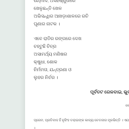
ଉନ୍ମାଦ, ଅସହିଷ୍ଣୁତାରେ
ଖେଳୁଛନ୍ତି ଖେଳ
ଅଭିସନ୍ଧିର ଆଖଡ଼ାଶାଳରେ ରଚି
ଘୃଣାର ନାଟକ ।
ଏବେ ରାତିର ରଙ୍ଗରେ ଦେଖ
ଚହଟୁଛି ଚିତ୍ର
ଅସାମର୍ଥ୍ୟ ମଣିଷର
କ୍ଷୁଧା, ଶୋକ
ନିର୍ମମତା, ଯନ୍ତ୍ରଣା ଓ
ଲୁହର ନିର୍ଝର ।
ପୂର୍ବତଟ ରେଳବାଇ, ଭ
ଲ
ପ୍ରେମ, ପ୍ରତିବାଦ ହିଁ ନୃସିଂହ ତରାଇଙ୍କ କାବ୍ୟ ଚେତନାର ମୂଳଭିତ୍ତି 
।