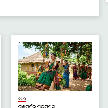
କବିତା
ଗଣପର୍ବର ପରମ୍ପରା