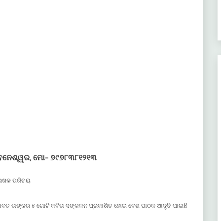
ୁବନେଶ୍ୱର, ମୋ- ୭୯୭୮୩୮୧୨୧୩
େଖକ ପରିଚୟ
। ଏଯାବତ ତାଙ୍କର ୫ ଗୋଟି କବିତା ସଙ୍କଳନ ପ୍ରକାଶିତ ହୋଇ ବେଶ ପାଠକ ଆଦୃତି ପାଇଛି