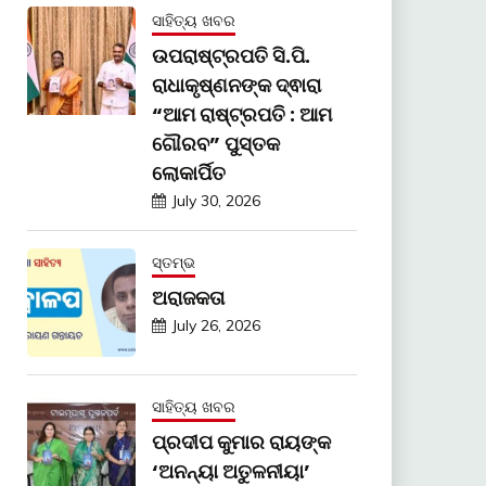
ସାହିତ୍ୟ ଖବର
ଉପରାଷ୍ଟ୍ରପତି ସି.ପି.
ରାଧାକୃଷ୍ଣନଙ୍କ ଦ୍ଵାରା
“ଆମ ରାଷ୍ଟ୍ରପତି : ଆମ
ଗୌରବ” ପୁସ୍ତକ
ଲୋକାର୍ପିତ
July 30, 2026
ସ୍ତମ୍ଭ
ଅରାଜକତା
July 26, 2026
ସାହିତ୍ୟ ଖବର
ପ୍ରଦୀପ କୁମାର ରାୟଙ୍କ
‘ଅନନ୍ୟା ଅତୁଳନୀୟା’