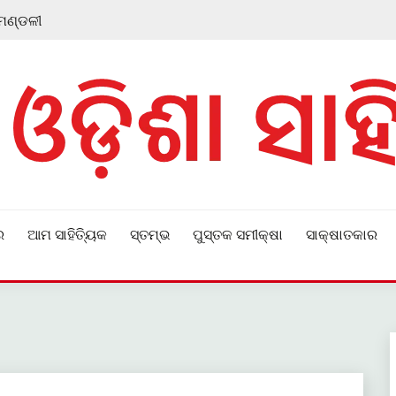
 ମଣ୍ଡଳୀ
ର
ଆମ ସାହିତ୍ୟିକ
ସ୍ତମ୍ଭ
ପୁସ୍ତକ ସମୀକ୍ଷା
ସାକ୍ଷାତକାର