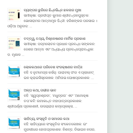
ବ୍ୟଙ୍ଗର ଛୁରିରେ ଛିନ୍ନଭିନ୍ନ ଛଳନାର ମୁଖା
ସମୀକ୍ଷା: ପ୍ରଦୀପ୍ତ କୁମାର ଶ୍ରୀଚନ୍ଦନପୁସ୍ତକ:
ଭୋଳାରାମର ଆତ୍ମାମୂଳ ହିନ୍ଦୀ: ହରିଶଙ୍କର ପରସାଇ ।
ଓଡ଼ିଆ ଅନୁବାଦ: …
ତତ୍ତ୍ୱ, ତଥ୍ୟ, ବିଶ୍ଳେଷଣର ମାର୍ମିକ ପ୍ରକାଶ
ସମୀକ୍ଷା: ପଦ୍ମଲୋଚନ ପ୍ରଧାନ ପ୍ରବନ୍ଧ ସଙ୍କଳନ:
ଦେଶର ଆତ୍ମା ଏବଂ ଅନ୍ୟାନ୍ୟ ପ୍ରବନ୍ଧପ୍ରାବନ୍ଧିକ:
ଡ. ମୃଣାଳ …
ଲୋକକଥାରେ ପରିବେଶ ସଂରକ୍ଷଣର ବାର୍ତ୍ତା
ବହି: ଦ ନୁଟମେଗ୍ସ କର୍ସର୍: ପାରାବଲ୍ ଫର ଏ ପ୍ଲାନେଟ୍
ଇନ କ୍ରାଇସିସ୍ଲେଖକ: ଅମିତାଭ ଘୋଷପ୍ରକାଶକ: …
ଅଳ୍ପ କଥା, ଗଭୀର ଭାବ
ବହି: ‘ସ୍ୱପ୍ନଶ୍ରବା’, ‘ମଧୁବ୍ରତା’ ଏବଂ ‘ଅମୋକ୍ଷ
ତପ’କବି: ଉମାକାନ୍ତ ମହାପାତ୍ରପ୍ରକାଶକ:
ଶ୍ରୀପର୍ଣ୍ଣା ପ୍ରକାଶନୀ, ଉଦୟରାଗ କମ୍ପେ୍ଲକ୍ସ, …
ସାହିତ୍ୟ, ସଂସ୍କୃତି ଓ ସମାଜର କଥା
ବହି: ସାହିତ୍ୟରେ ସଂସ୍କୃତିର ସଂକେତଲେଖକ: ଇଂ
ମୁରଲୀଧର ହୋତାପ୍ରକାଶକ: ନିଶବ୍ଦ, ଡିଭାଇନ ନଗର,