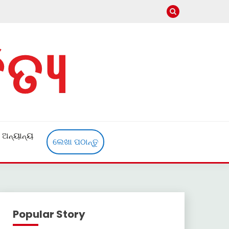
ଅନ୍ୟାନ୍ୟ
ଲେଖା ପଠାନ୍ତୁ
Popular Story