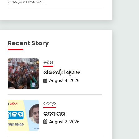
କଟକପ୍ରଥମ ସଂସ୍କରଣ: …
Recent Story
କବିତା
ନୀଳବର୍ଣ୍ଣ ଶୃଗାଳ
August 4, 2026
ସ୍ତମ୍ଭ
ଭବସାଗର
August 2, 2026