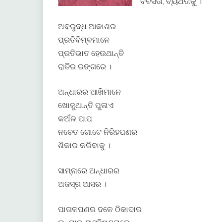
ବିବସତା, ବ୍ୟର୍ଥତାକୁ ।
ଅବରୁଦ୍ଧ ଆକାଶର
ପ୍ରତିବିମ୍ବମାନେ
ପ୍ରତିଭାତ ହେଉଥାନ୍ତି
ରାତିର ରଙ୍ଗରେ ।
ଅନ୍ଧାରର ଆଖିମାନେ
ଖୋଜୁଥାନ୍ତି ପୁଳାଏ
କଅଁଳ ପାପ
ନଚେତ ଗୋଟେ ନିରିହପଣର
ଶିକାର କରିବାକୁ ।
ସାମ୍ନାରେ ଅନ୍ଧାରର
ଅଜସ୍ର ଆସର ।
ପାଗଳପଣର ଦଳେ ଠିକାଦାର