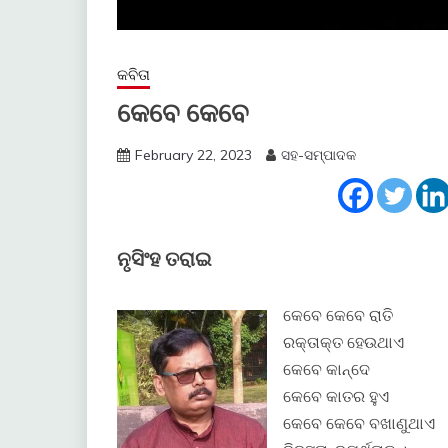
କବିତା
କେବେ କେବେ
February 22, 2023
ସହ-ସମ୍ପାଦକ
ନୃସିଂହ ତରାଇ
କେବେ କେବେ ରାତି
ରକ୍ତାକ୍ତ ହେଉଥାଏ
କେବେ କାନ୍ଦେ
କେବେ କାତର ହୁଏ
କେବେ କେବେ ବଖାଣୁଥାଏ