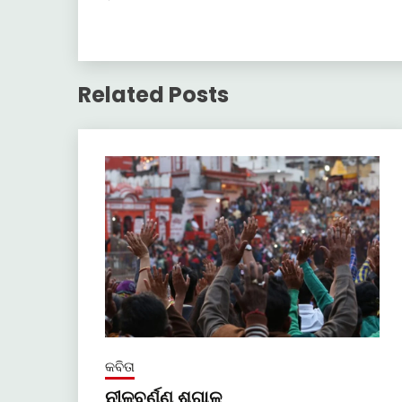
Related Posts
କବିତା
ନୀଳବର୍ଣ୍ଣ ଶୃଗାଳ