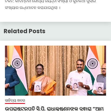
ଟିକଟ, କାଦମ୍ବିନୀ ରୌପ୍ୟ ଜୟନ୍ତୀ ସଂଖ୍ୟା ଓ କୁନିକଥା ଜୁଲାଇ
ସଂଖ୍ୟାର ଉନ୍ମୋଚନ କରାଯାଇଥିଲା ।
Related Posts
ସାହିତ୍ୟ ଖବର
ଉପରାଷ୍ଟ୍ରପତି ସି.ପି. ରାଧାକୃଷ୍ଣନଙ୍କ ଦ୍ଵାରା “ଆମ