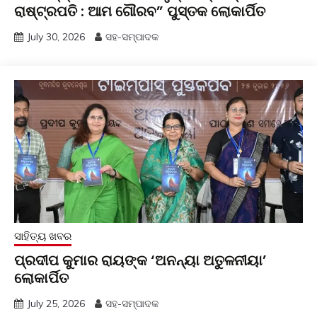
ରାଷ୍ଟ୍ରପତି : ଆମ ଗୌରବ” ପୁସ୍ତକ ଲୋକାର୍ପିତ
July 30, 2026
ସହ-ସମ୍ପାଦକ
ସାହିତ୍ୟ ଖବର
ପ୍ରଦୀପ କୁମାର ରାୟଙ୍କ ‘ଅନନ୍ୟା ଅତୁଳନୀୟା’
ଲୋକାର୍ପିତ
July 25, 2026
ସହ-ସମ୍ପାଦକ