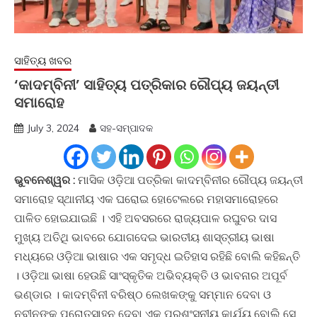
ସାହିତ୍ୟ ଖବର
‘କାଦମ୍ବିନୀ’ ସାହିତ୍ୟ ପତ୍ରିକାର ରୌପ୍ୟ ଜୟନ୍ତୀ
ସମାରୋହ
July 3, 2024
ସହ-ସମ୍ପାଦକ
ଭୁବନେଶ୍ୱର :
ମାସିକ ଓଡ଼ିଆ ପତ୍ରିକା କାଦମ୍ବିନୀର ରୌପ୍ୟ ଜୟନ୍ତୀ
ସମାରୋହ ସ୍ଥାନୀୟ ଏକ ଘରୋଇ ହୋଟେଲରେ ମହାସମାରୋହରେ
ପାଳିତ ହୋଇଯାଇଛି । ଏହି ଅବସରରେ ରାଜ୍ୟପାଳ ରଘୁବର ଦାସ
ମୁଖ୍ୟ ଅତିଥି ଭାବରେ ଯୋଗଦେଇ ଭାରତୀୟ ଶାସ୍ତ୍ରୀୟ ଭାଷା
ମଧ୍ୟରେ ଓଡ଼ିଆ ଭାଷାର ଏକ ସମୃଦ୍ଧ ଇତିହାସ ରହିଛି ବୋଲି କହିଛନ୍ତି
। ଓଡ଼ିଆ ଭାଷା ହେଉଛି ସାଂସ୍କୃତିକ ଅଭିବ୍ୟକ୍ତି ଓ ଭାବନାର ଅପୂର୍ବ
ଭଣ୍ଡାର । କାଦମ୍ବିନୀ ବରିଷ୍ଠ ଲେଖକଙ୍କୁ ସମ୍ମାନ ଦେବା ଓ
ନବୀନଙ୍କୁ ପ୍ରୋତ୍ସାହନ ଦେବା ଏକ ପ୍ରଶଂସନୀୟ କାର୍ଯ୍ୟ ବୋଲି ସେ