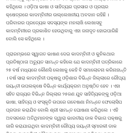
କହିଥିଲେ । ଓଡ଼ିଆ ଭାଷା ଓ ସାହିତ୍ୟର ପ୍ରସାର ଓ ପ୍ରଚାର
କ୍ଷେତ୍ରରେ କାଦମ୍ବିନୀର ଉଲ୍ଲେଖନୀୟ ଅବଦାନ ରହିଛି ।
ପରିବାରର ପ୍ରତ୍ୟେକ ସଦସ୍ୟଙ୍କ ମନଲାଖି ଲେଖାସବୁ
କାଦମ୍ବିନୀରେ ପ୍ରକାଶିତ ହେଉଥିବାରୁ ଏହା ଜନାଦୃତ ହୋଇପାରିଛି
ବୋଲି ସେ କହିଥିଲେ ।
ପ୍ରାରମ୍ଭରେ ସ୍ୱାଗତ ଭାଷଣ ଦେଇ କାଦମ୍ବିନୀ ଓ କୁନିକଥାର
ପ୍ରତିଷ୍ଠାତା ଅଚ୍ୟୁତ ସାମନ୍ତ କହିଲେ ଯେ କାଦମ୍ବିନୀ ପତ୍ରିକାରେ
୨୫ ବର୍ଷ ମଧ୍ୟରେ କୌଣସି ଲେଖାକୁ କେହି ବି ସମାଲୋଚନା କରିନାହାନ୍ତି
। ବର୍ଷ ସାରା କାଦମ୍ବିନୀ ପକ୍ଷରୁ ଓଡ଼ିଶାର ବିଭିନ୍ନ ଜିଲ୍ଲାରେ ରୌପ୍ୟ
ଜୟନ୍ତୀ ଉପଲକ୍ଷେ ବିଭିନ୍ନ କାର୍ଯ୍ୟକ୍ରମ ଅନୁଷ୍ଠିତ ହେବ । ଏହା
ସହିତ ରାଜ୍ୟର ବିଭିନ୍ନ ଜିଲ୍ଲାର ୨୫ଜଣ ଯୁବ ସାହିତ୍ୟିକଙ୍କୁ ଓଡ଼ିଆ
ଭାଷା, ସାହିତ୍ୟ ଓ ସଂସ୍କୃତି ଉପରେ ଗବେଷଣା ନିମନ୍ତେ ଫେଲୋସିପ
ପ୍ରଦାନ କରାଯିବ ବୋଲି ଶ୍ରୀ ସାମନ୍ତ ଘୋଷଣା କରିଥିଲେ । ଏହି
ଅବସରରେ ଅତିଥିମାନଙ୍କ ଦ୍ୱାରା ଭାରତୀୟ ଡାକ ବିଭାଗ ପକ୍ଷରୁ
ଜାରି କରାଯାଇଥିବା କାଦମ୍ବିନୀ ରୌପ୍ୟ ଜୟନ୍ତୀ ସ୍ମାରକୀ ଡାକ