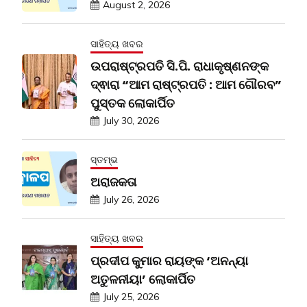
August 2, 2026
ସାହିତ୍ୟ ଖବର
ଉପରାଷ୍ଟ୍ରପତି ସି.ପି. ରାଧାକୃଷ୍ଣନଙ୍କ
ଦ୍ଵାରା “ଆମ ରାଷ୍ଟ୍ରପତି : ଆମ ଗୌରବ”
ପୁସ୍ତକ ଲୋକାର୍ପିତ
July 30, 2026
ସ୍ତମ୍ଭ
ଅରାଜକତା
July 26, 2026
ସାହିତ୍ୟ ଖବର
ପ୍ରଦୀପ କୁମାର ରାୟଙ୍କ ‘ଅନନ୍ୟା
ଅତୁଳନୀୟା’ ଲୋକାର୍ପିତ
July 25, 2026