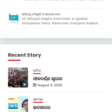
…
ସାହିତ୍ୟ, ସଂସ୍କୃତି ଓ ସମାଜର କଥା
ବହି: ସାହିତ୍ୟରେ ସଂସ୍କୃତିର ସଂକେତଲେଖକ: ଇଂ ମୁରଲୀଧର
ହୋତାପ୍ରକାଶକ: ନିଶବ୍ଦ, ଡିଭାଇନ ନଗର, କଟକପ୍ରଥମ ସଂସ୍କରଣ: …
Recent Story
କବିତା
ନୀଳବର୍ଣ୍ଣ ଶୃଗାଳ
August 4, 2026
ସ୍ତମ୍ଭ
ଭବସାଗର