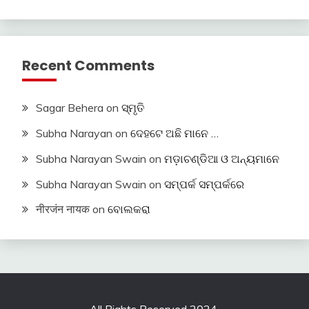
Recent Comments
Sagar Behera
on
ସ୍ମୃତି
Subha Narayan
on
ଦେହଟେ ଅଛି ମାନେ …
Subha Narayan Swain
on
ମଡ଼ାଚଣ୍ଡିଆ ଓ ଅନ୍ୟମାନେ
Subha Narayan Swain
on
ସମ୍ପର୍କ ସମ୍ପର୍କରେ
नीरजंन नायक
on
ବୋଲକରା