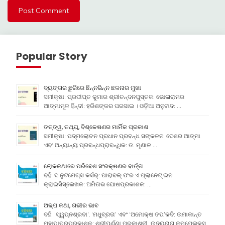
Popular Story
ବ୍ୟଙ୍ଗର ଛୁରିରେ ଛିନ୍ନଭିନ୍ନ ଛଳନାର ମୁଖା
ସମୀକ୍ଷା: ପ୍ରଦୀପ୍ତ କୁମାର ଶ୍ରୀଚନ୍ଦନପୁସ୍ତକ: ଭୋଳାରାମର
ଆତ୍ମାମୂଳ ହିନ୍ଦୀ: ହରିଶଙ୍କର ପରସାଇ । ଓଡ଼ିଆ ଅନୁବାଦ: …
ତତ୍ତ୍ୱ, ତଥ୍ୟ, ବିଶ୍ଳେଷଣର ମାର୍ମିକ ପ୍ରକାଶ
ସମୀକ୍ଷା: ପଦ୍ମଲୋଚନ ପ୍ରଧାନ ପ୍ରବନ୍ଧ ସଙ୍କଳନ: ଦେଶର ଆତ୍ମା
ଏବଂ ଅନ୍ୟାନ୍ୟ ପ୍ରବନ୍ଧପ୍ରାବନ୍ଧିକ: ଡ. ମୃଣାଳ …
ଲୋକକଥାରେ ପରିବେଶ ସଂରକ୍ଷଣର ବାର୍ତ୍ତା
ବହି: ଦ ନୁଟମେଗ୍ସ କର୍ସର୍: ପାରାବଲ୍ ଫର ଏ ପ୍ଲାନେଟ୍ ଇନ
କ୍ରାଇସିସ୍ଲେଖକ: ଅମିତାଭ ଘୋଷପ୍ରକାଶକ: …
ଅଳ୍ପ କଥା, ଗଭୀର ଭାବ
ବହି: ‘ସ୍ୱପ୍ନଶ୍ରବା’, ‘ମଧୁବ୍ରତା’ ଏବଂ ‘ଅମୋକ୍ଷ ତପ’କବି: ଉମାକାନ୍ତ
ମହାପାତ୍ରପ୍ରକାଶକ: ଶ୍ରୀପର୍ଣ୍ଣା ପ୍ରକାଶନୀ, ଉଦୟରାଗ କମ୍ପେ୍ଲକ୍ସ,