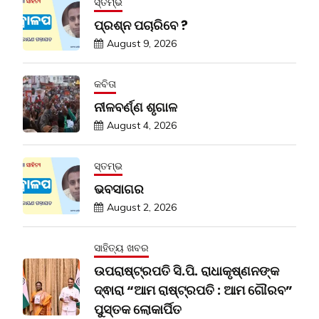
ସ୍ତମ୍ଭ
ପ୍ରଶ୍ନ ପଚାରିବେ ?
August 9, 2026
କବିତା
ନୀଳବର୍ଣ୍ଣ ଶୃଗାଳ
August 4, 2026
ସ୍ତମ୍ଭ
ଭବସାଗର
August 2, 2026
ସାହିତ୍ୟ ଖବର
ଉପରାଷ୍ଟ୍ରପତି ସି.ପି. ରାଧାକୃଷ୍ଣନଙ୍କ
ଦ୍ଵାରା “ଆମ ରାଷ୍ଟ୍ରପତି : ଆମ ଗୌରବ”
ପୁସ୍ତକ ଲୋକାର୍ପିତ