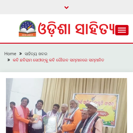
Skip
to
content
ଓଡ଼ିଆ ଇ-ସାହିତ୍ୟକୁ ଆଗକୁ ନେବାକୁ ଏକ ନୂଆ ପ୍ରଚେଷ୍ଠା
ଓଡ଼ିଶା ସାହିତ୍ୟ
Home
ସାହିତ୍ୟ ଖବର
କବି ଛବିରାମ ସେଠୀଙ୍କୁ କବି ଗୌରବ ସମ୍ମାନରେ ସମ୍ମାନିତ