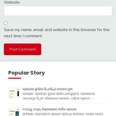
Website
Save my name, email, and website in this browser for the
next time I comment.
Popular Story
ବ୍ୟଙ୍ଗର ଛୁରିରେ ଛିନ୍ନଭିନ୍ନ ଛଳନାର ମୁଖା
ସମୀକ୍ଷା: ପ୍ରଦୀପ୍ତ କୁମାର ଶ୍ରୀଚନ୍ଦନପୁସ୍ତକ: ଭୋଳାରାମର
ଆତ୍ମାମୂଳ ହିନ୍ଦୀ: ହରିଶଙ୍କର ପରସାଇ । ଓଡ଼ିଆ ଅନୁବାଦ: …
ତତ୍ତ୍ୱ, ତଥ୍ୟ, ବିଶ୍ଳେଷଣର ମାର୍ମିକ ପ୍ରକାଶ
ସମୀକ୍ଷା: ପଦ୍ମଲୋଚନ ପ୍ରଧାନ ପ୍ରବନ୍ଧ ସଙ୍କଳନ: ଦେଶର ଆତ୍ମା