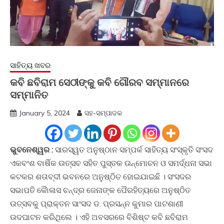
ସାହିତ୍ୟ ଖବର
କବି ଛବିରାମ ସେଠୀଙ୍କୁ କବି ଗୌରବ ସମ୍ମାନରେ
ସମ୍ମାନିତ
January 5, 2024
ସହ-ସମ୍ପାଦକ
ଭୁବନେଶ୍ୱର :
ସାରସ୍ୱତ ଅନୁଷ୍ଠାନ ସମ୍ପର୍କ ସାହିତ୍ୟ ସଂସ୍କୃତି ସଂସଦ
ଏକବଂଶ ବାର୍ଷିକ ଉତ୍ସବ ସହିତ ପୁସ୍ତକ ଉନ୍ମୋଚନ ଓ ସମର୍ଦ୍ଧନା ସଭା
କଟକର ଶତାବ୍ଦୀ ଭବନରେ ଅନୁଷ୍ଠିତ ହୋଇଯାଇଛି । ସଂସଦର
ସଭାପତି କୋୖଳାସ ଚନ୍ଦ୍ର ଜେନାଙ୍କ ପୈରହିତ୍ୟରେ ଅନୁଷ୍ଠିତ
ଉତ୍ସବକୁ ପ୍ରାକ୍ତନ ସାଂସଦ ଡ. ପ୍ରସନ୍ନ କୁମାର ପାଟଶାଣୀ
ଉଦଘାଟନ କରିଥିଲେ । ଏହି ଅବସରରେ ବିଶିଷ୍ଟ କବି ଛବିରାମ