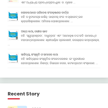
ଏବଂ ଅନ୍ୟାନ୍ୟ ପ୍ରବନ୍ଧପ୍ରାବନ୍ଧିକ: ଡ. ମୃଣାଳ …
ଲୋକକଥାରେ ପରିବେଶ ସଂରକ୍ଷଣର ବାର୍ତ୍ତା
ବହି: ଦ ନୁଟମେଗ୍ସ କର୍ସର୍: ପାରାବଲ୍ ଫର ଏ ପ୍ଲାନେଟ୍ ଇନ
କ୍ରାଇସିସ୍ଲେଖକ: ଅମିତାଭ ଘୋଷପ୍ରକାଶକ: …
ଅଳ୍ପ କଥା, ଗଭୀର ଭାବ
ବହି: ‘ସ୍ୱପ୍ନଶ୍ରବା’, ‘ମଧୁବ୍ରତା’ ଏବଂ ‘ଅମୋକ୍ଷ ତପ’କବି: ଉମାକାନ୍ତ
ମହାପାତ୍ରପ୍ରକାଶକ: ଶ୍ରୀପର୍ଣ୍ଣା ପ୍ରକାଶନୀ, ଉଦୟରାଗ କମ୍ପେ୍ଲକ୍ସ,
…
ସାହିତ୍ୟ, ସଂସ୍କୃତି ଓ ସମାଜର କଥା
ବହି: ସାହିତ୍ୟରେ ସଂସ୍କୃତିର ସଂକେତଲେଖକ: ଇଂ ମୁରଲୀଧର
ହୋତାପ୍ରକାଶକ: ନିଶବ୍ଦ, ଡିଭାଇନ ନଗର, କଟକପ୍ରଥମ ସଂସ୍କରଣ: …
Recent Story