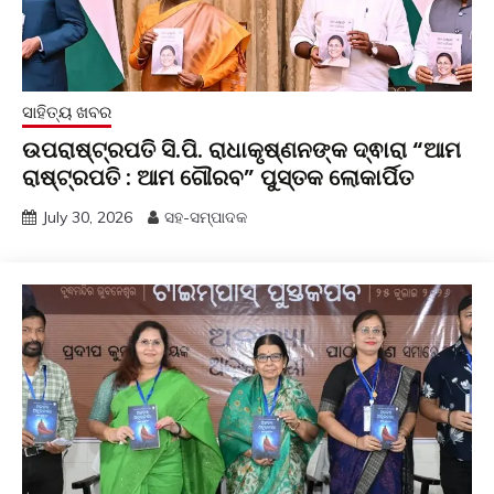
ସାହିତ୍ୟ ଖବର
ଉପରାଷ୍ଟ୍ରପତି ସି.ପି. ରାଧାକୃଷ୍ଣନଙ୍କ ଦ୍ଵାରା “ଆମ
ରାଷ୍ଟ୍ରପତି : ଆମ ଗୌରବ” ପୁସ୍ତକ ଲୋକାର୍ପିତ
July 30, 2026
ସହ-ସମ୍ପାଦକ