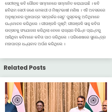
ସେଠୀଙ୍କୁ କବି ଗୌରବ ସମ୍ମାନରେ ସମ୍ମାନିତ କରାଯାଇଛି । କବି
ଛବିରାମ ସେଠୀ ଜଣେ ମେଳାପୀ ଓ ମିଷ୍ଟଭାଷୀ ମଣିଷ । ଏହି ଅବସରରେ
ଅନୁଷ୍ଠାନର ମୁଖପାତ୍ର ‘ସମ୍ପର୍କର ସେତୁ’ ପୁସ୍ତକକୁ ଅତିଥିମାନେ
ଉନ୍ମୋଚନ କରିଥିଲେ । ଗୀତାଞ୍ଜଳି ପୃଷ୍ଟି, ଗୀତାଞ୍ଜଳି ସାହୁ କବିତା
ଉତ୍ସବକୁ ସଂଯୋଜନା କରିଥିଲା ବେଳେ ରାଜ୍ୟର ବିଭିନ୍ନ ପ୍ରାନ୍ତରୁ
ଆସିଥିବା କବିମାନେ କବିତା ପାଠ ଜରିଥିଲେ । ପରିଶେଷରେ ସୁରେନ୍ଦ୍ର
ମହାପାତ୍ର ଧନ୍ୟବାଦ ଅର୍ପଣ କରିଥିଲେ ।
Related Posts