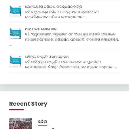
ଲୋକକଥାରେ ପରିବେଶ ସଂରକ୍ଷଣର ବାର୍ତ୍ତା
ବହି: ଦ ନୁଟମେଗ୍ସ କର୍ସର୍: ପାରାବଲ୍ ଫର ଏ ପ୍ଲାନେଟ୍ ଇନ
କ୍ରାଇସିସ୍ଲେଖକ: ଅମିତାଭ ଘୋଷପ୍ରକାଶକ: …
ଅଳ୍ପ କଥା, ଗଭୀର ଭାବ
ବହି: ‘ସ୍ୱପ୍ନଶ୍ରବା’, ‘ମଧୁବ୍ରତା’ ଏବଂ ‘ଅମୋକ୍ଷ ତପ’କବି: ଉମାକାନ୍ତ
ମହାପାତ୍ରପ୍ରକାଶକ: ଶ୍ରୀପର୍ଣ୍ଣା ପ୍ରକାଶନୀ, ଉଦୟରାଗ କମ୍ପେ୍ଲକ୍ସ,
…
ସାହିତ୍ୟ, ସଂସ୍କୃତି ଓ ସମାଜର କଥା
ବହି: ସାହିତ୍ୟରେ ସଂସ୍କୃତିର ସଂକେତଲେଖକ: ଇଂ ମୁରଲୀଧର
ହୋତାପ୍ରକାଶକ: ନିଶବ୍ଦ, ଡିଭାଇନ ନଗର, କଟକପ୍ରଥମ ସଂସ୍କରଣ: …
Recent Story
କବିତା