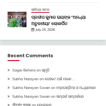
ସାହିତ୍ୟ ଖବର
ପ୍ରଦୀପ କୁମାର ରାୟଙ୍କ ‘ଅନନ୍ୟା
ଅତୁଳନୀୟା’ ଲୋକାର୍ପିତ
July 25, 2026
Recent Comments
Sagar Behera
on
ସ୍ମୃତି
Subha Narayan
on
ଦେହଟେ ଅଛି ମାନେ …
Subha Narayan Swain
on
ମଡ଼ାଚଣ୍ଡିଆ ଓ ଅନ୍ୟମାନେ
Subha Narayan Swain
on
ସମ୍ପର୍କ ସମ୍ପର୍କରେ
नीरजंन नायक
on
ବୋଲକରା