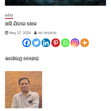
କବିତା
ଖସି ଯିବାର ଖେଳ
May 27, 2024
ସହ-ସମ୍ପାଦକ
ଭାଗୀରଥି ବେହେରା