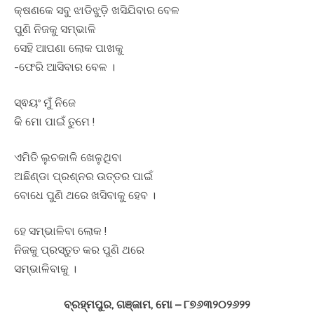
କ୍ଷଣକେ ସବୁ ଝାଡିଝୁଡ଼ି ଖସିଯିବାର ବେଳ
ପୁଣି ନିଜକୁ ସମ୍ଭାଳି
ସେହି ଆପଣା ଲୋକ ପାଖକୁ
-ଫେରି ଆସିବାର ବେଳ ।
ସ୍ଵୟଂ ମୁଁ ନିଜେ
କି ମୋ ପାଇଁ ତୁମେ !
ଏମିତି ଲୁଚକାଳି ଖେଳୁଥିବା
ଅଛିଣ୍ଡା ପ୍ରଶ୍ନର ଉତ୍ତର ପାଇଁ
ବୋଧେ ପୁଣି ଥରେ ଖସିବାକୁ ହେବ ।
ହେ ସମ୍ଭାଳିବା ଲୋକ !
ନିଜକୁ ପ୍ରସ୍ତୁତ କର ପୁଣି ଥରେ
ସମ୍ଭାଳିବାକୁ ।
ବ୍ରହ୍ମପୁର, ଗଞ୍ଜାମ, ମୋ – ୮୭୬୩୨୦୨୬୨୨