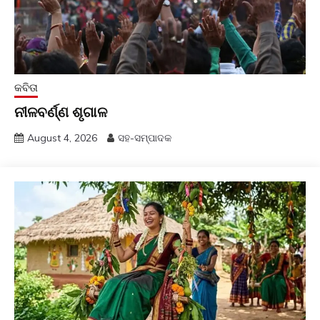
କବିତା
ନୀଳବର୍ଣ୍ଣ ଶୃଗାଳ
August 4, 2026
ସହ-ସମ୍ପାଦକ