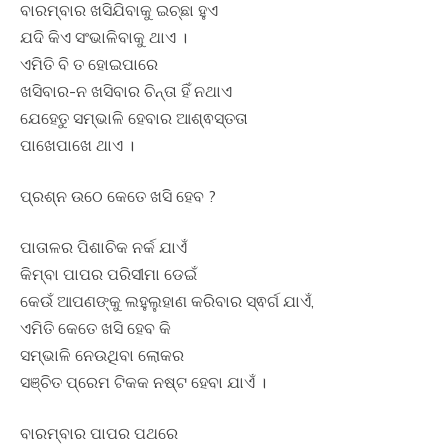
ବାରମ୍ବାର ଖସିଯିବାକୁ ଇଚ୍ଛା ହୁଏ
ଯଦି କିଏ ସଂଭାଳିବାକୁ ଥାଏ ।
ଏମିତି ବି ତ ହୋଇପାରେ
ଖସିବାର-ନ ଖସିବାର ଚିନ୍ତା ହିଁ ନଥାଏ
ଯେହେତୁ ସମ୍ଭାଳି ହେବାର ଆଶ୍ଵସ୍ତତା
ପାଖେପାଖେ ଥାଏ ।
ପ୍ରଶ୍ନ ଉଠେ କେତେ ଖସି ହେବ ?
ପାତାଳର ପିଶାଚିକ ନର୍କ ଯାଏଁ
କିମ୍ବା ପାପର ପରିସୀମା ଡେଇଁ
କେଉଁ ଆପଣଙ୍କୁ ଲହୁଲୁହାଣ କରିବାର ସ୍ଵର୍ଗ ଯାଏଁ,
ଏମିତି କେତେ ଖସି ହେବ କି
ସମ୍ଭାଳି ନେଉଥିବା ଲୋକର
ସଞ୍ଚିତ ପ୍ରେମ ଟିକକ ନଷ୍ଟ ହେବା ଯାଏଁ ।
ବାରମ୍ବାର ପାପର ପଥରେ