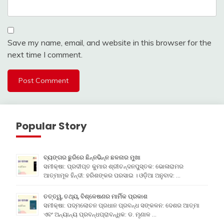
Save my name, email, and website in this browser for the
next time I comment.
Popular Story
ବ୍ୟଙ୍ଗର ଛୁରିରେ ଛିନ୍ନଭିନ୍ନ ଛଳନାର ମୁଖା
ସମୀକ୍ଷା: ପ୍ରଦୀପ୍ତ କୁମାର ଶ୍ରୀଚନ୍ଦନପୁସ୍ତକ: ଭୋଳାରାମର
ଆତ୍ମାମୂଳ ହିନ୍ଦୀ: ହରିଶଙ୍କର ପରସାଇ । ଓଡ଼ିଆ ଅନୁବାଦ: …
ତତ୍ତ୍ୱ, ତଥ୍ୟ, ବିଶ୍ଳେଷଣର ମାର୍ମିକ ପ୍ରକାଶ
ସମୀକ୍ଷା: ପଦ୍ମଲୋଚନ ପ୍ରଧାନ ପ୍ରବନ୍ଧ ସଙ୍କଳନ: ଦେଶର ଆତ୍ମା
ଏବଂ ଅନ୍ୟାନ୍ୟ ପ୍ରବନ୍ଧପ୍ରାବନ୍ଧିକ: ଡ. ମୃଣାଳ …