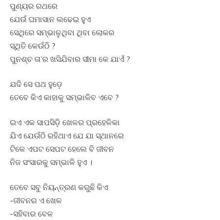
ପୁଣ୍ୟର ରଥରେ
ଯେଉଁ ଘମାସାନ ଲଢେଇ ହୁଏ
ସେଥିରେ ସମ୍ଭାଳୁଥିବା ଥିବା ଲୋକର
ସ୍ଥିତି କେଉଁଠି ?
ପୁନଶ୍ଚ ତା’ର ଖସିଯିବାର ସୀମା କେ ଯାଏଁ ?
ଯଦି ସେ ପଥ ହୁଡ଼େ
ତେବେ କିଏ କାହାକୁ ସମ୍ଭାଳିବ ଏବେ ?
ଇଏ ଏକ ସାପସିଡ଼ି ଖେଳର ପ୍ରହେଳିକା
ଯିଏ ଯେଉଁଠି ରହିଥାଏ ଯେ ଯା ସ୍ଥାନରେ
ଟିକେ ଏପଟ ସେପଟ ହେଲେ ବି ଜୀବନ
ନିଜ ସଂସାରକୁ ସମ୍ଭାଳି ହୁଏ ।
ତେବେ ସବୁ ନିୟନ୍ତ୍ରଣ କରୁଛି କିଏ
-ଜୀବନର ଏ ଖେଳ
-ସହିବାର ବେଳ