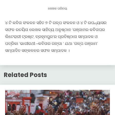
ଲେଖକ ପରିଚୟ
୪ ଟି କବିତା ସଂକଳନ ସହିତ ୭ ଟି ଗଳ୍ପ ସଂକଳନ ଓ ୪ ଟି ଉପନ୍ୟାସର
ସଫଳ ରଚୟିତା ଲେଖକ ସାହିତ୍ୟ ଅନୁଷ୍ଠାନ ‘ଗଞ୍ଜାମର କବିତାଘର
ଲିଟେରାରୀ ଟ୍ରଷ୍ଟ, ବ୍ରହ୍ମପୁର’ର ପ୍ରତିଷ୍ଠାତା ସମ୍ପାଦକ ଓ
ପତ୍ରିକା ‘ଭାଗୀରଥୀ –କବିତାର ଗଙ୍ଗା ‘ ଯଥା ‘ଗଳ୍ପ ଗଞ୍ଜାମ‘
ସମ୍ପାଦିତ ସଙ୍କଳନର ସଫଳ ସମ୍ପାଦକ ।
Related Posts