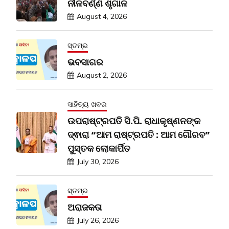
ନୀଳବର୍ଣ୍ଣ ଶୃଗାଳ
August 4, 2026
ସ୍ତମ୍ଭ
ଭବସାଗର
August 2, 2026
ସାହିତ୍ୟ ଖବର
ଉପରାଷ୍ଟ୍ରପତି ସି.ପି. ରାଧାକୃଷ୍ଣନଙ୍କ
ଦ୍ଵାରା “ଆମ ରାଷ୍ଟ୍ରପତି : ଆମ ଗୌରବ”
ପୁସ୍ତକ ଲୋକାର୍ପିତ
July 30, 2026
ସ୍ତମ୍ଭ
ଅରାଜକତା
July 26, 2026