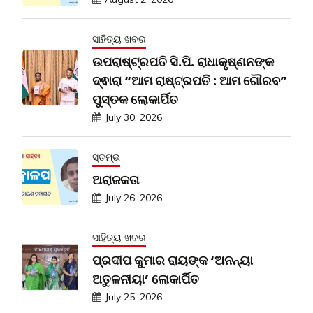
ସାହିତ୍ୟ ଖବର
ଉପରାଷ୍ଟ୍ରପତି ସି.ପି. ରାଧାକୃଷ୍ଣନଙ୍କ
ଦ୍ଵାରା “ଆମ ରାଷ୍ଟ୍ରପତି : ଆମ ଗୌରବ”
ପୁସ୍ତକ ଲୋକାର୍ପିତ
July 30, 2026
ସ୍ତମ୍ଭ
ଅରାଜକତା
July 26, 2026
ସାହିତ୍ୟ ଖବର
ପ୍ରଦୀପ କୁମାର ରାୟଙ୍କ ‘ଅନନ୍ୟା
ଅତୁଳନୀୟା’ ଲୋକାର୍ପିତ
July 25, 2026