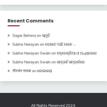
Recent Comments
Sagar Behera
on
ସ୍ମୃତି
Subha Narayan
on
ଦେହଟେ ଅଛି ମାନେ …
Subha Narayan Swain
on
ମଡ଼ାଚଣ୍ଡିଆ ଓ ଅନ୍ୟମାନେ
Subha Narayan Swain
on
ସମ୍ପର୍କ ସମ୍ପର୍କରେ
नीरजंन नायक
on
ବୋଲକରା
All Rights Reserved 2024.