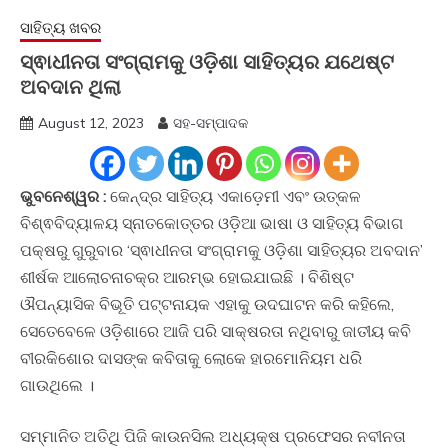
ସାହିତ୍ୟ ଖବର
ସ୍ଵାଧୀନତା ସଂଗ୍ରାମକୁ ଓଡ଼ିଶା ସାହିତ୍ୟର ଯଥେଷ୍ଟ
ଅବଦାନ ଥିଲା
August 12, 2023
ସହ-ସମ୍ପାଦକ
ଭୁବନେଶ୍ୱର :
କେନ୍ଦ୍ର ସାହିତ୍ୟ ଏକାଡ଼େମୀ ଏବଂ ଉତ୍କଳ
ବିଶ୍ଵବିଦ୍ୟାଳୟ ସ୍ନାତକୋତ୍ତର ଓଡ଼ିଆ ଭାଷା ଓ ସାହିତ୍ୟ ବିଭାଗ
ପକ୍ଷରୁ ଗୁରୁବାର ‘ସ୍ଵାଧୀନତା ସଂଗ୍ରାମକୁ ଓଡ଼ିଶା ସାହିତ୍ୟର ଅବଦାନ’
ଶୀର୍ଷକ ଆଲୋଚନାଚକ୍ର ଆରମ୍ଭ ହୋଇଯାଇଛି । ବିଶିଷ୍ଟ
ଔପନ୍ୟାସିକ ବିଭୂତି ପଟ୍ଟନାୟକ ଏହାକୁ ଉଦଘାଟନ କରି କହିଲେ,
ସେତେବେଳେ ଓଡ଼ିଶାରେ ଆଜି ପରି ସାକ୍ଷରତା ନଥିବାରୁ ଜାତୀୟ କବି
ବୀରକିଶୋର ଦାସଙ୍କ କବିତାକୁ ଲୋକେ ହାରମୋନିୟମ ଧରି
ଗାଉଥିଲେ ।
ସମ୍ମାନିତ ଅତିଥି ପିଜି କାଉନସିଲ ଅଧ୍ୟକ୍ଷ ପ୍ରଫେସର ନବୀନତା