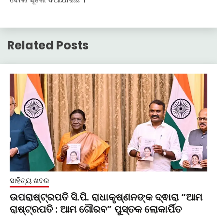
Related Posts
ସାହିତ୍ୟ ଖବର
ଉପରାଷ୍ଟ୍ରପତି ସି.ପି. ରାଧାକୃଷ୍ଣନଙ୍କ ଦ୍ଵାରା “ଆମ
ରାଷ୍ଟ୍ରପତି : ଆମ ଗୌରବ” ପୁସ୍ତକ ଲୋକାର୍ପିତ