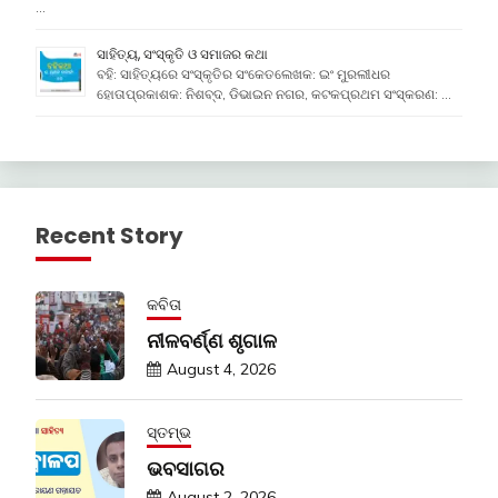
…
ସାହିତ୍ୟ, ସଂସ୍କୃତି ଓ ସମାଜର କଥା
ବହି: ସାହିତ୍ୟରେ ସଂସ୍କୃତିର ସଂକେତଲେଖକ: ଇଂ ମୁରଲୀଧର
ହୋତାପ୍ରକାଶକ: ନିଶବ୍ଦ, ଡିଭାଇନ ନଗର, କଟକପ୍ରଥମ ସଂସ୍କରଣ: …
Recent Story
କବିତା
ନୀଳବର୍ଣ୍ଣ ଶୃଗାଳ
August 4, 2026
ସ୍ତମ୍ଭ
ଭବସାଗର
August 2, 2026