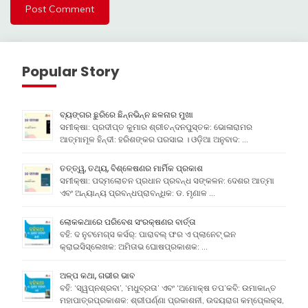
Popular Story
ବ୍ୟଙ୍ଗର ଛୁରିରେ ଛିନ୍ନଭିନ୍ନ ଛଳନାର ମୁଖା
ସମୀକ୍ଷା: ପ୍ରଦୀପ୍ତ କୁମାର ଶ୍ରୀଚନ୍ଦନପୁସ୍ତକ: ଭୋଳାରାମର
ଆତ୍ମାମୂଳ ହିନ୍ଦୀ: ହରିଶଙ୍କର ପରସାଇ । ଓଡ଼ିଆ ଅନୁବାଦ: …
ତତ୍ତ୍ୱ, ତଥ୍ୟ, ବିଶ୍ଳେଷଣର ମାର୍ମିକ ପ୍ରକାଶ
ସମୀକ୍ଷା: ପଦ୍ମଲୋଚନ ପ୍ରଧାନ ପ୍ରବନ୍ଧ ସଙ୍କଳନ: ଦେଶର ଆତ୍ମା
ଏବଂ ଅନ୍ୟାନ୍ୟ ପ୍ରବନ୍ଧପ୍ରାବନ୍ଧିକ: ଡ. ମୃଣାଳ …
ଲୋକକଥାରେ ପରିବେଶ ସଂରକ୍ଷଣର ବାର୍ତ୍ତା
ବହି: ଦ ନୁଟମେଗ୍ସ କର୍ସର୍: ପାରାବଲ୍ ଫର ଏ ପ୍ଲାନେଟ୍ ଇନ
କ୍ରାଇସିସ୍ଲେଖକ: ଅମିତାଭ ଘୋଷପ୍ରକାଶକ: …
ଅଳ୍ପ କଥା, ଗଭୀର ଭାବ
ବହି: ‘ସ୍ୱପ୍ନଶ୍ରବା’, ‘ମଧୁବ୍ରତା’ ଏବଂ ‘ଅମୋକ୍ଷ ତପ’କବି: ଉମାକାନ୍ତ
ମହାପାତ୍ରପ୍ରକାଶକ: ଶ୍ରୀପର୍ଣ୍ଣା ପ୍ରକାଶନୀ, ଉଦୟରାଗ କମ୍ପେ୍ଲକ୍ସ,