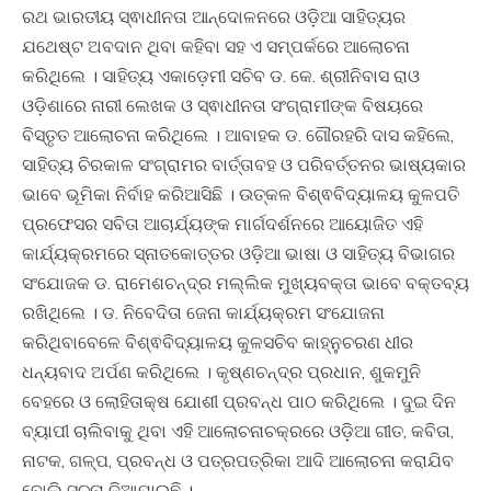
ରଥ ଭାରତୀୟ ସ୍ଵାଧୀନତା ଆନ୍ଦୋଳନରେ ଓଡ଼ିଆ ସାହିତ୍ୟର
ଯଥେଷ୍ଟ ଅବଦାନ ଥିବା କହିବା ସହ ଏ ସମ୍ପର୍କରେ ଆଲୋଚନା
କରିଥିଲେ । ସାହିତ୍ୟ ଏକାଡ଼େମୀ ସଚିବ ଡ. କେ. ଶ୍ରୀନିବାସ ରାଓ
ଓଡ଼ିଶାରେ ନାରୀ ଲେଖକ ଓ ସ୍ଵାଧୀନତା ସଂଗ୍ରାମୀଙ୍କ ବିଷୟରେ
ବିସ୍ତୃତ ଆଲୋଚନା କରିଥିଲେ । ଆବାହକ ଡ. ଗୌରହରି ଦାସ କହିଲେ,
ସାହିତ୍ୟ ଚିରକାଳ ସଂଗ୍ରାମର ବାର୍ତ୍ତାବହ ଓ ପରିବର୍ତ୍ତନର ଭାଷ୍ୟକାର
ଭାବେ ଭୂମିକା ନିର୍ବାହ କରିଆସିଛି । ଉତ୍କଳ ବିଶ୍ଵବିଦ୍ୟାଳୟ କୁଳପତି
ପ୍ରଫେସର ସବିତା ଆଚାର୍ଯ୍ୟଙ୍କ ମାର୍ଗଦର୍ଶନରେ ଆୟୋଜିତ ଏହି
କାର୍ଯ୍ୟକ୍ରମରେ ସ୍ନାତକୋତ୍ତର ଓଡ଼ିଆ ଭାଷା ଓ ସାହିତ୍ୟ ବିଭାଗର
ସଂଯୋଜକ ଡ. ରାମେଶଚନ୍ଦ୍ର ମଲ୍ଲିକ ମୁଖ୍ୟବକ୍ତା ଭାବେ ବକ୍ତବ୍ୟ
ରଖିଥିଲେ । ଡ. ନିବେଦିତା ଜେନା କାର୍ଯ୍ୟକ୍ରମ ସଂଯୋଜନା
କରିଥିବାବେଳେ ବିଶ୍ଵବିଦ୍ୟାଳୟ କୁଳସଚିବ କାହ୍ନୁଚରଣ ଧୀର
ଧନ୍ୟବାଦ ଅର୍ପଣ କରିଥିଲେ । କୃଷ୍ଣଚନ୍ଦ୍ର ପ୍ରଧାନ, ଶୁକମୁନି
ବେହରେ ଓ ଲୋହିତାକ୍ଷ ଯୋଶୀ ପ୍ରବନ୍ଧ ପାଠ କରିଥିଲେ । ଦୁଇ ଦିନ
ବ୍ୟାପୀ ଚାଲିବାକୁ ଥିବା ଏହି ଆଲୋଚନାଚକ୍ରରେ ଓଡ଼ିଆ ଗୀତ, କବିତା,
ନାଟକ, ଗଳ୍ପ, ପ୍ରବନ୍ଧ ଓ ପତ୍ରପତ୍ରିକା ଆଦି ଆଲୋଚନା କରାଯିବ
ବୋଲି ସୂଚନା ଦିଆଯାଇଛି ।