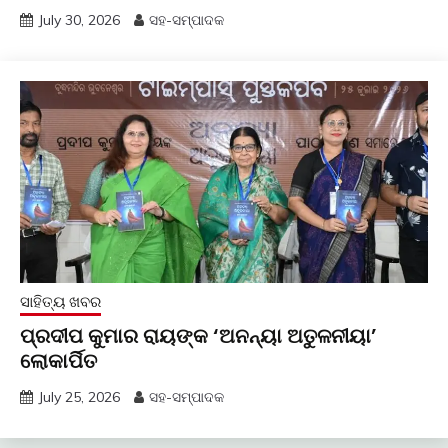
July 30, 2026
ସହ-ସମ୍ପାଦକ
ସାହିତ୍ୟ ଖବର
ପ୍ରଦୀପ କୁମାର ରାୟଙ୍କ ‘ଅନନ୍ୟା ଅତୁଳନୀୟା’
ଲୋକାର୍ପିତ
July 25, 2026
ସହ-ସମ୍ପାଦକ