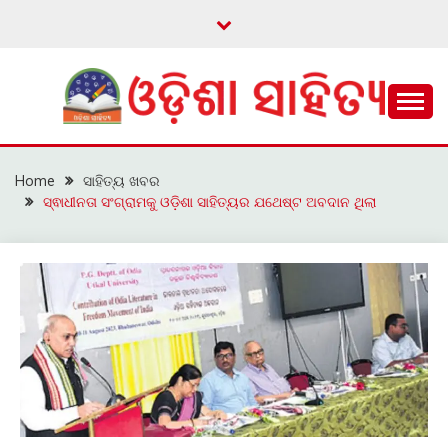
Skip
to
content
ଓଡ଼ିଆ ଇ-ସାହିତ୍ୟକୁ ଆଗକୁ ନେବାକୁ ଏକ ନୂଆ ପ୍ରଚେଷ୍ଠା
ଓଡ଼ିଶା ସାହିତ୍ୟ
Home
ସାହିତ୍ୟ ଖବର
ସ୍ଵାଧୀନତା ସଂଗ୍ରାମକୁ ଓଡ଼ିଶା ସାହିତ୍ୟର ଯଥେଷ୍ଟ ଅବଦାନ ଥିଲା