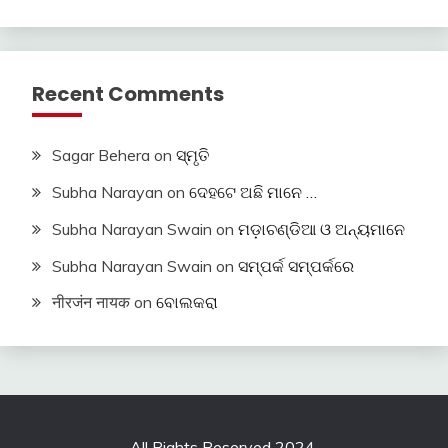
Recent Comments
Sagar Behera
on
ସ୍ମୃତି
Subha Narayan
on
ଦେହଟେ ଅଛି ମାନେ …
Subha Narayan Swain
on
ମଡ଼ାଚଣ୍ଡିଆ ଓ ଅନ୍ୟମାନେ
Subha Narayan Swain
on
ସମ୍ପର୍କ ସମ୍ପର୍କରେ
नीरजंन नायक
on
ବୋଲକରା
All Rights Reserved 2024.