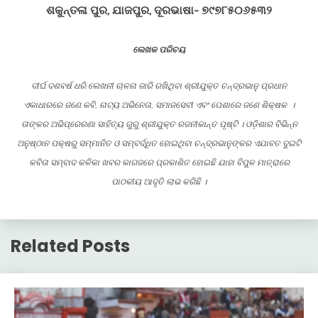
ଶକୁନ୍ତଳା ପୁର, ଯାଜପୁର, ଦୂରଭାଷା- ୭୯୭୮୫୦୬୫୩୨
ଲେଖକ ପରିଚୟ
ଦୀର୍ଘ ଦଶବର୍ଷ ଧରି ଲେଖନୀ ଚାଳନା ଜାରି ରଖିଥିବା ଶ୍ରୀଯୁକ୍ତ ଚନ୍ଦ୍ରଭାନୁ ପ୍ରଧାନ
ଏକାଧାରରେ ଜଣେ କବି, ନାଟ୍ୟ ଅଭିନେତା, ସମାଜସେବୀ ଏବଂ ପେଶାରେ ଜଣେ ଶିକ୍ଷକ ।
ତାଙ୍କର ଅଭିପ୍ରେରଣା ସାହିତ୍ୟ ଗୁରୁ ଶ୍ରୀଯୁକ୍ତ ରଜନୀକାନ୍ତ ପୃଷ୍ଟି । ଓଡ଼ିଶାର ବିଭିନ୍ନ
ଅନୁଷ୍ଠାନ ପକ୍ଷରୁ ସମ୍ମାନିତ ଓ ସମ୍ବର୍ଦ୍ଧିତ ହୋଇଥିବା ଚନ୍ଦ୍ରଭାନୁଙ୍କର ଏଯାବତ ଦୁଇଟି
କବିତା ସମ୍ବାଦ କଳିକା ଖବର କାଗଜରେ ପ୍ରକାଶିତ ହୋଇଛି ଯାହା ବିପୁଳ ମାତ୍ରାରେ
ପାଠକୀୟ ଆଦୃତି ଲାଭ କରିଛି ।
Related Posts