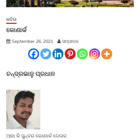
କବିତା
କୋଣାର୍କ
September 26, 2021
ସମ୍ପାଦକ
ଚନ୍ଦ୍ରଭାନୁ ପ୍ରଧାନ
ଆହା କି ସୁନ୍ଦର କୋଣାର୍କ ଦେଉଳ