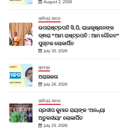
August 2, 2026
ସାହିତ୍ୟ ଖବର
ଉପରାଷ୍ଟ୍ରପତି ସି.ପି. ରାଧାକୃଷ୍ଣନଙ୍କ
ଦ୍ଵାରା “ଆମ ରାଷ୍ଟ୍ରପତି : ଆମ ଗୌରବ”
ପୁସ୍ତକ ଲୋକାର୍ପିତ
July 30, 2026
ସ୍ତମ୍ଭ
ଅରାଜକତା
July 26, 2026
ସାହିତ୍ୟ ଖବର
ପ୍ରଦୀପ କୁମାର ରାୟଙ୍କ ‘ଅନନ୍ୟା
ଅତୁଳନୀୟା’ ଲୋକାର୍ପିତ
July 25, 2026