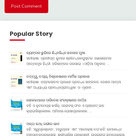
Popular Story
ବ୍ୟଙ୍ଗର ଛୁରିରେ ଛିନ୍ନଭିନ୍ନ ଛଳନାର ମୁଖା
ସମୀକ୍ଷା: ପ୍ରଦୀପ୍ତ କୁମାର ଶ୍ରୀଚନ୍ଦନପୁସ୍ତକ: ଭୋଳାରାମର
ଆତ୍ମାମୂଳ ହିନ୍ଦୀ: ହରିଶଙ୍କର ପରସାଇ । ଓଡ଼ିଆ ଅନୁବାଦ: …
ତତ୍ତ୍ୱ, ତଥ୍ୟ, ବିଶ୍ଳେଷଣର ମାର୍ମିକ ପ୍ରକାଶ
ସମୀକ୍ଷା: ପଦ୍ମଲୋଚନ ପ୍ରଧାନ ପ୍ରବନ୍ଧ ସଙ୍କଳନ: ଦେଶର ଆତ୍ମା
ଏବଂ ଅନ୍ୟାନ୍ୟ ପ୍ରବନ୍ଧପ୍ରାବନ୍ଧିକ: ଡ. ମୃଣାଳ …
ଲୋକକଥାରେ ପରିବେଶ ସଂରକ୍ଷଣର ବାର୍ତ୍ତା
ବହି: ଦ ନୁଟମେଗ୍ସ କର୍ସର୍: ପାରାବଲ୍ ଫର ଏ ପ୍ଲାନେଟ୍ ଇନ
କ୍ରାଇସିସ୍ଲେଖକ: ଅମିତାଭ ଘୋଷପ୍ରକାଶକ: …
ଅଳ୍ପ କଥା, ଗଭୀର ଭାବ
ବହି: ‘ସ୍ୱପ୍ନଶ୍ରବା’, ‘ମଧୁବ୍ରତା’ ଏବଂ ‘ଅମୋକ୍ଷ ତପ’କବି: ଉମାକାନ୍ତ
ମହାପାତ୍ରପ୍ରକାଶକ: ଶ୍ରୀପର୍ଣ୍ଣା ପ୍ରକାଶନୀ, ଉଦୟରାଗ କମ୍ପେ୍ଲକ୍ସ,