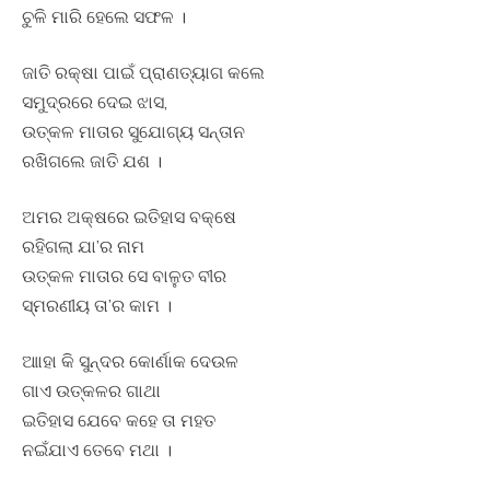
ଚୁଳି ମାରି ହେଲେ ସଫଳ ।
ଜାତି ରକ୍ଷା ପାଇଁ ପ୍ରାଣତ୍ୟାଗ କଲେ
ସମୁଦ୍ରରେ ଦେଇ ଝାସ,
ଉତ୍କଳ ମାତାର ସୁଯୋଗ୍ୟ ସନ୍ତାନ
ରଖିଗଲେ ଜାତି ଯଶ ।
ଅମର ଅକ୍ଷରେ ଇତିହାସ ବକ୍ଷେ
ରହିଗଲା ଯା’ର ନାମ
ଉତ୍କଳ ମାତାର ସେ ବାଳୁତ ବୀର
ସ୍ମରଣୀୟ ତା’ର କାମ ।
ଆାହା କି ସୁନ୍ଦର କୋର୍ଣାକ ଦେଉଳ
ଗାଏ ଉତ୍କଳର ଗାଥା
ଇତିହାସ ଯେବେ କହେ ତା ମହତ
ନଇଁଯାଏ ତେବେ ମଥା ।