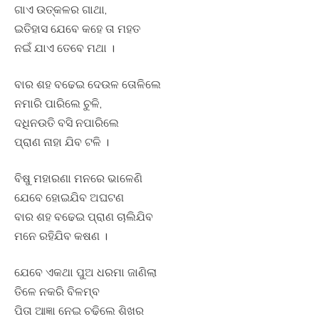
ଗାଏ ଉତ୍କଳର ଗାଥା,
ଇତିହାସ ଯେବେ କହେ ତା ମହତ
ନଇଁ ଯାଏ ତେବେ ମଥା ।
ବାର ଶହ ବଢେଇ ଦେଉଳ ତୋଳିଲେ
ନମାରି ପାରିଲେ ଚୁଳି,
ଦଧିନଉତି ବସି ନପାରିଲେ
ପ୍ରାଣ ନାହା ଯିବ ଟଳି ।
ବିଷୁ ମହାରଣା ମନରେ ଭାଳେଣି
ଯେବେ ହୋଇଯିବ ଅଘଟଣ
ବାର ଶହ ବଢେଇ ପ୍ରାଣ ଚାଲିଯିବ
ମନେ ରହିଯିବ କଷଣ ।
ଯେବେ ଏକଥା ପୁଅ ଧରମା ଜାଣିଲା
ତିଳେ ନକରି ବିଳମ୍ବ
ପିତା ଆଜ୍ଞା ନେଇ ଚଢିଲେ ଶିଖର