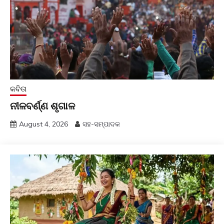
କବିତା
ନୀଳବର୍ଣ୍ଣ ଶୃଗାଳ
August 4, 2026
ସହ-ସମ୍ପାଦକ