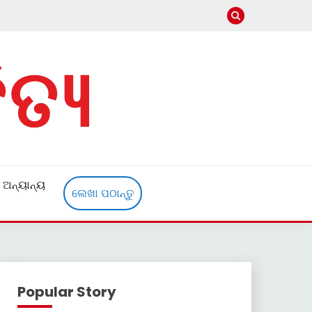
ଅନ୍ୟାନ୍ୟ
ଲେଖା ପଠାନ୍ତୁ
Popular Story