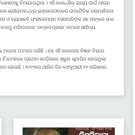
ଶେଷଙ୍କୁ ନିଆଯାଇଥିଲା । ଏହି କାଉନ୍ସିଲ ରାଜ୍ୟ ପାଇଁ ଆଇନ
ଲେ ଶ୍ରୀରାମଚନ୍ଦ୍ର ଭଞ୍ଜଦେଓଙ୍କର ରାଜନୈତିକ ପରାମର୍ଶଦାତା
େହେର ଓ ବ୍ୟାସକବି ଫକୀରମୋହନ ସେନାପତିଙ୍କ ସହ ତାଙ୍କର ଭଲ
ଷକତାରୁ ବାରିପଦାରେ ‘ଉତ୍କଳପ୍ରଭା’ ନାମରେ ସାହିତ୍ୟ
 ଅନେକ ଅବଦାନ ରହିଛି । ସେ ଏହି କଲେଜର ବିଜ୍ଞାନ ବିଭାଗ
 ହିଁ କଟକରେ ପ୍ରଥମ ମେଡ଼ିକାଲ ସ୍କୁଲ ସ୍ଥାପିତ ହୋଇଥିଲା
ଣତ ହୋଇଛି । ୧୯୧୨ରେ ଆଜିର ଦିନ ଫେବୃଆରୀ ୨୨ ତାରିଖରେ