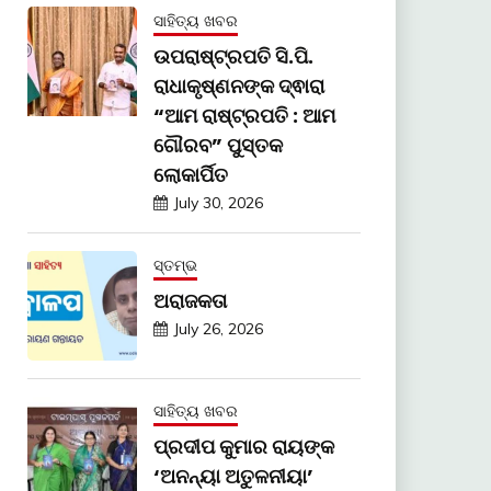
ସାହିତ୍ୟ ଖବର
ଉପରାଷ୍ଟ୍ରପତି ସି.ପି.
ରାଧାକୃଷ୍ଣନଙ୍କ ଦ୍ଵାରା
“ଆମ ରାଷ୍ଟ୍ରପତି : ଆମ
ଗୌରବ” ପୁସ୍ତକ
ଲୋକାର୍ପିତ
July 30, 2026
ସ୍ତମ୍ଭ
ଅରାଜକତା
July 26, 2026
ସାହିତ୍ୟ ଖବର
ପ୍ରଦୀପ କୁମାର ରାୟଙ୍କ
‘ଅନନ୍ୟା ଅତୁଳନୀୟା’