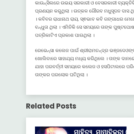
କାଉନ୍ସିଲରେ ଉଭୟ ସରକାରୀ ଓ ବେସରକାରୀ ବ୍ୟକ୍ତିବି
ପ୍ରଣୟନ କରୁଥିଲା । ଉତ୍କଳ ଗୌରବ ମଧୁସୂଦନ ଦାସ ଥି
। କବିବର ରାଧାନାଥ ରାୟ, ସ୍ଵଭାବ କବି ଗଙ୍ଗାଧର ମ
ବନ୍ଧୁତା ଥିଲା । ଏମିତିକି ସେ ସମୟରେ ତାଙ୍କ ପୁଷ୍ଟପୋ
ପତ୍ରିକାଟିଏ ପ୍ରକାଶ ପାଉଥିଲା ।
ରେଭେନ୍ସା କଲେଜ ପାଇଁ ଶ୍ରୀରାମଚନ୍ଦ୍ର ଭଞ୍ଜଦେଓଙ୍କ
ଖୋଲିବାରେ ସାହାଯ୍ୟ ମଧ୍ୟ କରିଥିଲେ । ତାଙ୍କ ଦାନରେ
ଯାହା ପରବର୍ତ୍ତୀ ସମୟରେ କଲେଜ ଓ ହସପିଟାଲରେ ପରି
ତାଙ୍କର ପରଲୋକ ଘଟିଥିଲା ।
Related Posts