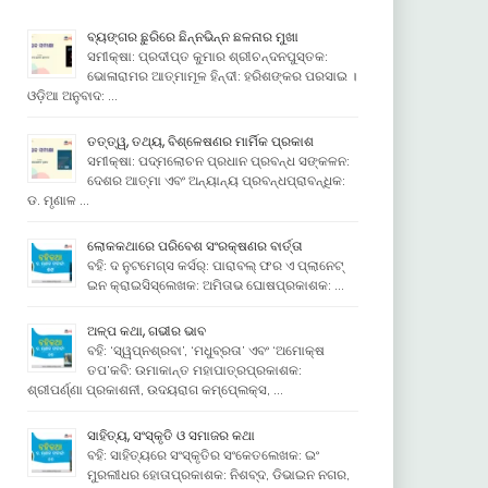
ବ୍ୟଙ୍ଗର ଛୁରିରେ ଛିନ୍ନଭିନ୍ନ ଛଳନାର ମୁଖା
ସମୀକ୍ଷା: ପ୍ରଦୀପ୍ତ କୁମାର ଶ୍ରୀଚନ୍ଦନପୁସ୍ତକ:
ଭୋଳାରାମର ଆତ୍ମାମୂଳ ହିନ୍ଦୀ: ହରିଶଙ୍କର ପରସାଇ ।
ଓଡ଼ିଆ ଅନୁବାଦ: …
ତତ୍ତ୍ୱ, ତଥ୍ୟ, ବିଶ୍ଳେଷଣର ମାର୍ମିକ ପ୍ରକାଶ
ସମୀକ୍ଷା: ପଦ୍ମଲୋଚନ ପ୍ରଧାନ ପ୍ରବନ୍ଧ ସଙ୍କଳନ:
ଦେଶର ଆତ୍ମା ଏବଂ ଅନ୍ୟାନ୍ୟ ପ୍ରବନ୍ଧପ୍ରାବନ୍ଧିକ:
ଡ. ମୃଣାଳ …
ଲୋକକଥାରେ ପରିବେଶ ସଂରକ୍ଷଣର ବାର୍ତ୍ତା
ବହି: ଦ ନୁଟମେଗ୍ସ କର୍ସର୍: ପାରାବଲ୍ ଫର ଏ ପ୍ଲାନେଟ୍
ଇନ କ୍ରାଇସିସ୍ଲେଖକ: ଅମିତାଭ ଘୋଷପ୍ରକାଶକ: …
ଅଳ୍ପ କଥା, ଗଭୀର ଭାବ
ବହି: ‘ସ୍ୱପ୍ନଶ୍ରବା’, ‘ମଧୁବ୍ରତା’ ଏବଂ ‘ଅମୋକ୍ଷ
ତପ’କବି: ଉମାକାନ୍ତ ମହାପାତ୍ରପ୍ରକାଶକ:
ଶ୍ରୀପର୍ଣ୍ଣା ପ୍ରକାଶନୀ, ଉଦୟରାଗ କମ୍ପେ୍ଲକ୍ସ, …
ସାହିତ୍ୟ, ସଂସ୍କୃତି ଓ ସମାଜର କଥା
ବହି: ସାହିତ୍ୟରେ ସଂସ୍କୃତିର ସଂକେତଲେଖକ: ଇଂ
ମୁରଲୀଧର ହୋତାପ୍ରକାଶକ: ନିଶବ୍ଦ, ଡିଭାଇନ ନଗର,