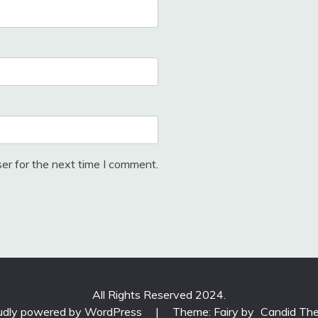
er for the next time I comment.
All Rights Reserved 2024.
udly powered by WordPress
|
Theme: Fairy by
Candid Th