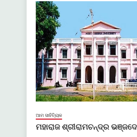
ଆମ ସାହିତ୍ୟିକ
ମହାରାଜ ଶ୍ରୀରାମଚନ୍ଦ୍ର ଭଞ୍ଜଦ