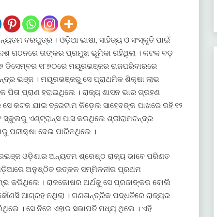
ୟତମ ବରପୁତ୍ର । ଓଡ଼ିଆ ଭାଷା, ସାହିତ୍ୟ ଓ ସଂସ୍କୃତି ପାଇଁ
େଶ ଗଠନରେ ତାଙ୍କର ପ୍ରମୁଖ ଭୂମିକା ରହିଥିଲା । କଟକ ବଡ଼
 ୧୭ ଡିସେମ୍ବର ୧୮୭୦ରେ ମୟୂରଭଞ୍ଜର ରାଜପରିବାରରେ
ନ୍ଦ୍ର ଭଞ୍ଜ । ମୟୂରଭଞ୍ଜରୁ ସେ ପ୍ରାଥମିକ ଶିକ୍ଷା ଲାଭ
ଙ୍କ ପିତା ପ୍ରାଣ ହରାଇଥିଲେ । ରାଜ୍ୟ ଶାସନ ଭାର ଗ୍ରହଣ
ରେ ସେ କଟକ ଯାଇ ବ୍ରେଟାମ କିଡ଼େଲ ସାହେବଙ୍କ ପାଖରେ ରହି ୧୨
 ସ୍କୁଲରୁ ଏଣ୍ଟ୍ରାନ୍ସ ପାସ କରଥିଲେ ଶ୍ରୀରାମଚନ୍ଦ୍ର
ାରୁ ପରୀକ୍ଷା ଦେଇ ପାରିନଥିଲେ ।
ୂରଭଞ୍ଜ ଓଡ଼ିଶାର ଅନ୍ୟତମ ଶ୍ରେଷ୍ଠ ରାଜ୍ୟ ଭାବେ ପରିଣତ
ଡ଼ିଆରେ ଅନୁଷ୍ଠିତ ଉତ୍କଳ ସମ୍ମିଳନୀର ପ୍ରଥମ
ଭ କରିଥିଲେ । ରାଜକୋଷର ଅର୍ଥକୁ ସେ ପ୍ରଜାଙ୍କର ବୋଲି
 କୌଣସି ଆଗ୍ରହ ନଥିଲା । ଗଣତାନ୍ତ୍ରିକ ପଦ୍ଧତିରେ ରାଜ୍ୟର
ଥିଲେ । ସେ ନିଜେ ଏହାର ସଭାପତି ମଧ୍ୟ ଥିଲେ । ଏହି