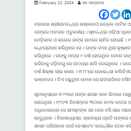
February 22, 2024
ସହ-ସମ୍ପାଦକ
ମହାରାଜା ଶ୍ରୀରାମଚନ୍ଦ୍ର ଭଞ୍ଜଦେଓ ଉତ୍କଳ ମାଟିର ଅନ୍
ତାଙ୍କର ଅବଦାନ ଅତୁଳନୀୟ । ସ୍ଵତନ୍ତ୍ର ଓଡ଼ିଆ ପ୍ରଦ
ମେଡ଼ିକାଲ ଓ କଲେଜ ତାଙ୍କ ନାମରେ ନାମିତ ହୋଇଛି ।
ଜନ୍ମଗ୍ରହଣ କରିଥିଲେ ସେ । ତାଙ୍କ ବାପା ଥିଲା କୃଷ୍ଣଚ
କରିଥିଲେ । ତାଙ୍କୁ ମାତ୍ର ୯ ବର୍ଷ ହୋଇଥିବା ବେଳେ ତା
କରିବାକୁ ପଡ଼ିବାରୁ ସେ ପାଠପଢା ଛାଡି ଦେଇଥିଲେ । ପ
ବର୍ଷ ଶିକ୍ଷା ଲାଭ କଲେ । ୧୮୮୮ରେ ରେଭେନ୍ସା କଲିଜିଏଟ
ଭଞ୍ଜଦେଓ । ବିଏ ପଢୁଥିବା ବେଳେ ସେ ରାଜଗାଦିରେ ବସିବ
ସୂଚନାନୁସାରେ ୧୮୯୨ରେ ତାଙ୍କ ଶାସନ କାଳ ଭିତରେ ମୟ
ହୋଇଥିଲା । ୧୯୦୩ ଡିସେମ୍ବର ୩୦ରେ କଟକ ଇଦଗା ପ
ଅଧିବେଶନରେ ସେ ସମସ୍ତଙ୍କ ସହ ତଳେ ବସି ସଭା ଆରମ୍
ଭାବୁଥିଲେ । ବିଳାସବ୍ୟାସନ, ଚାକଚକ୍ୟ ପ୍ରତି ତାଙ୍କର
ଶାସନ ପରିଚାଳନା ପାଇଁ ସେ ଷ୍ଟେଟ କାଉନ୍ସିଲ ଗଠନ କରି