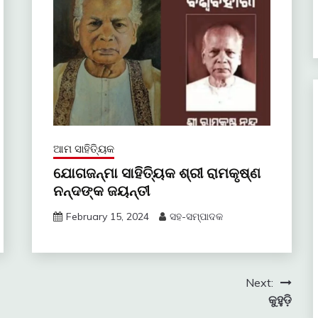
ଆମ ସାହିତ୍ୟିକ
ଯୋଗଜନ୍ମା ସାହିତ୍ୟିକ ଶ୍ରୀ ରାମକୃଷ୍ଣ
ନନ୍ଦଙ୍କ ଜୟନ୍ତୀ
February 15, 2024
ସହ-ସମ୍ପାଦକ
Next:
କୁହୁଡ଼ି