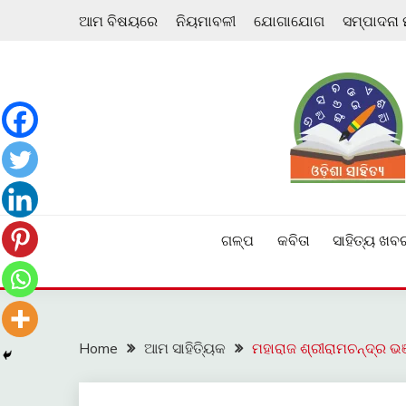
Skip
ଆମ ବିଷୟରେ
ନିୟମାବଳୀ
ଯୋଗାଯୋଗ
ସମ୍ପାଦନା
to
content
ଓଡ଼ିଆ ଇ-ସାହିତ୍ୟକୁ ଆଗକୁ ନେବାକୁ ଏକ ନୂଆ ପ୍ରଚେଷ୍ଠା
ଓଡ଼ିଶା ସାହିତ୍ୟ
ଗଳ୍ପ
କବିତା
ସାହିତ୍ୟ ଖବ
Home
ଆମ ସାହିତ୍ୟିକ
ମହାରାଜ ଶ୍ରୀରାମଚନ୍ଦ୍ର ଭ