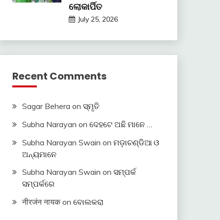
ଲୋକାର୍ପିତ
July 25, 2026
Recent Comments
Sagar Behera
on
ସ୍ମୃତି
Subha Narayan
on
ଦେହଟେ ଅଛି ମାନେ …
Subha Narayan Swain
on
ମଡ଼ାଚଣ୍ଡିଆ ଓ
ଅନ୍ୟମାନେ
Subha Narayan Swain
on
ସମ୍ପର୍କ
ସମ୍ପର୍କରେ
नीरजंन नायक
on
ବୋଲକରା