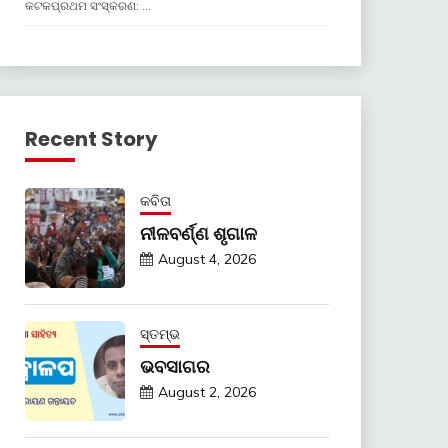
କଟକପ୍ରଥମ ସଂସ୍କରଣ: …
Recent Story
କବିତା
ନୀଳବର୍ଣ୍ଣ ଶୃଗାଳ
August 4, 2026
ସ୍ତମ୍ଭ
ଭବସାଗର
August 2, 2026