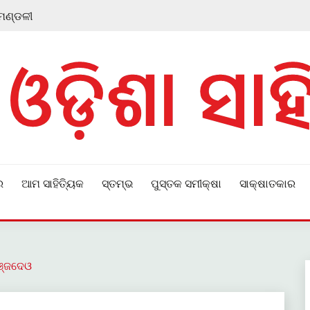
 ମଣ୍ଡଳୀ
ର
ଆମ ସାହିତ୍ୟିକ
ସ୍ତମ୍ଭ
ପୁସ୍ତକ ସମୀକ୍ଷା
ସାକ୍ଷାତକାର
ଞ୍ଜଦେଓ