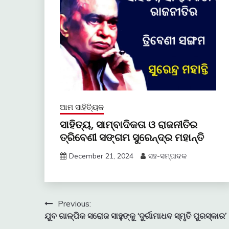
ଆମ ସାହିତ୍ୟିକ
ସାହିତ୍ୟ, ସାମ୍ବାଦିକତା ଓ ରାଜନୀତିର
ତ୍ରିବେଣୀ ସଙ୍ଗମ ସୁରେନ୍ଦ୍ର ମହାନ୍ତି
December 21, 2024
ସହ-ସମ୍ପାଦକ
Post
Previous:
ଯୁବ ଗାଳ୍ପିକ ସରୋଜ ସାହୁଙ୍କୁ ‘ଦୁର୍ଗାମାଧବ ସ୍ମୃତି ପୁରସ୍କାର’
navigation