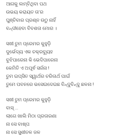
ଆଗକୁ ଲମ୍ବିଥିବା ପଥ
ଉଭୟ କରାୟତ ତା’ର
ଘୁଞ୍ଚିବାର ପ୍ରଶ୍ନ ଉଠୁ ନାହିଁ
ବନ୍ଦୀହେବା ବିବଶତା ମୋର ।
ସଖୀ ତୁମ ପ୍ରେମର କୁହୁଡ଼ି
ଦୁର୍ଭେଦ୍ୟ ଏକ ଚକ୍ରବ୍ୟୁହ
ବୁଝିପାରେନା କି ଭେଦିପାରେନା
କେମିତି ଏ ଅପୂର୍ଵ ସର୍ଜନା !
ତୁମ ଇପ୍ସିତ ସ୍ୱାର୍ଥର ଚରିତାର୍ଥ ପାଇଁ
ତୁମେ ପବନରେ ଭସେଇଦେଇଛ ବିନ୍ଦୁବିନ୍ଦୁ ଛଳନା !
ସଖୀ ତୁମ ପ୍ରେମର କୁହୁଡ଼ି
ବାସ୍ …
ଲାଗେ ଖାଲି ମିଠା ପ୍ରତାରଣା
ନା ସେ ବାଷ୍ପ
ନା ସେ ସୁଶୀତଳ ଜଳ