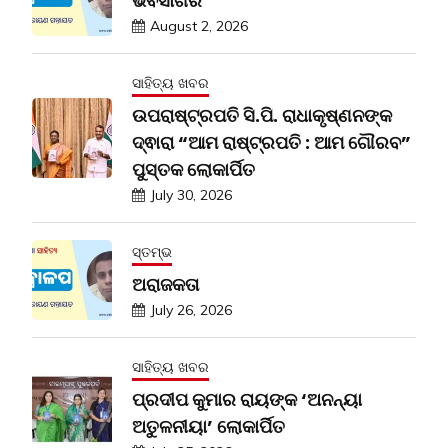
ଭବସାଗର
August 2, 2026
ସାହିତ୍ୟ ଖବର
ଉପରାଷ୍ଟ୍ରପତି ସି.ପି. ରାଧାକୃଷ୍ଣନଙ୍କ
ଦ୍ଵାରା “ଆମ ରାଷ୍ଟ୍ରପତି : ଆମ ଗୌରବ”
ପୁସ୍ତକ ଲୋକାର୍ପିତ
July 30, 2026
ସ୍ତମ୍ଭ
ଅରାଜକତା
July 26, 2026
ସାହିତ୍ୟ ଖବର
ପ୍ରଦୀପ କୁମାର ରାୟଙ୍କ ‘ଅନନ୍ୟା
ଅତୁଳନୀୟା’ ଲୋକାର୍ପିତ