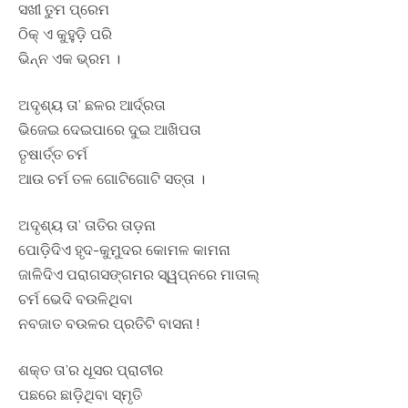
ସଖୀ ତୁମ ପ୍ରେମ
ଠିକ୍ ଏ କୁହୁଡ଼ି ପରି
ଭିନ୍ନ ଏକ ଭ୍ରମ ।
ଅଦୃଶ୍ୟ ତା’ ଛଳର ଆର୍ଦ୍ରତା
ଭିଜେଇ ଦେଇପାରେ ଦୁଇ ଆଖିପତା
ତୃଷାର୍ତ୍ତ ଚର୍ମ
ଆଉ ଚର୍ମ ତଳ ଗୋଟିଗୋଟି ସତ୍ତା ।
ଅଦୃଶ୍ୟ ତା’ ତାତିର ତାଡ଼ନା
ପୋଡ଼ିଦିଏ ହୃଦ-କୁମୁଦର କୋମଳ କାମନା
ଜାଳିଦିଏ ପରାଗସଙ୍ଗମର ସ୍ୱପ୍ନରେ ମାତାଲ୍
ଚର୍ମ ଭେଦି ବଉଳିଥିବା
ନବଜାତ ବଉଳର ପ୍ରତିଟି ବାସନା !
ଶକ୍ତ ତା’ର ଧୂସର ପ୍ରାଚୀର
ପଛରେ ଛାଡ଼ିଥିବା ସ୍ମୃତି