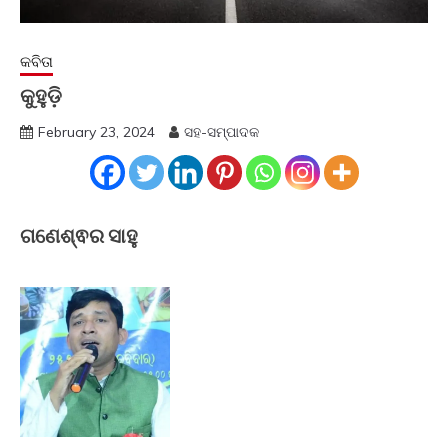
କବିତା
କୁହୁଡ଼ି
February 23, 2024
ସହ-ସମ୍ପାଦକ
ଗଣେଶ୍ଵର ସାହୁ