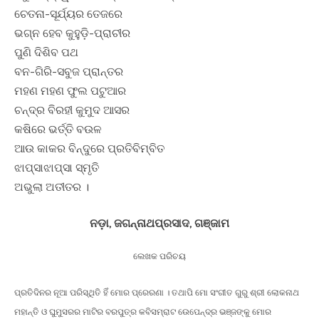
ଚେତନା-ସୂର୍ଯ୍ୟର ତେଜରେ
ଭଗ୍ନ ହେବ କୁହୁଡ଼ି-ପ୍ରାଚୀର
ପୁଣି ଦିଶିବ ପଥ
ବନ-ଗିରି-ସବୁଜ ପ୍ରାନ୍ତର
ମହଣ ମହଣ ଫୁଲ ପଟୁଆର
ଚନ୍ଦ୍ର ବିରହୀ କୁମୁଦ ଆସର
କଷିରେ ଭର୍ତ୍ତି ବଉଳ
ଆଉ କାକର ବିନ୍ଦୁରେ ପ୍ରତିବିମ୍ବିତ
ଝାପ୍ସାଝାପ୍ସା ସ୍ମୃତି
ଅଭୁଲା ଅତୀତର ।
ନଡ଼ା, ଜଗନ୍ନାଥପ୍ରସାଦ, ଗଞ୍ଜାମ
ଲେଖକ ପରିଚୟ
ପ୍ରତିଦିନର ନୂଆ ପରିସ୍ଥିତି ହିଁ ମୋର ପ୍ରେରଣା । ତଥାପି ମୋ ସଂଗୀତ ଗୁରୁ ଶ୍ରୀ ଲୋକନାଥ
ମହାନ୍ତି ଓ ଘୁମୁସରର ମାଟିର ବରପୁତ୍ର କବିସମ୍ରାଟ ଉେପେନ୍ଦ୍ର ଭଞ୍ଜଙ୍କୁ ମୋର