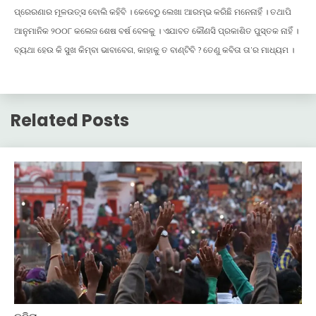
ପ୍ରେରଣାର ମୂଳଉତ୍ସ ବୋଲି କହିବି । କେବେଠୁ ଲେଖା ଆରମ୍ଭ କରିଛି ମନେନାହିଁ । ତଥାପି
ଆନୁମାନିକ ୨୦୦୮ କଲେଜ ଶେଷ ବର୍ଷ ବେଳକୁ । ଏଯାବତ କୌଣସି ପ୍ରକାଶିତ ପୁସ୍ତକ ନାହିଁ ।
ବ୍ୟଥା ହେଉ କି ସୁଖ କିମ୍ବା ଭାବାବେଗ, କାହାକୁ ତ ବାଣ୍ଟିବି ? ତେଣୁ କବିତା ତା’ର ମାଧ୍ୟମ ।
Related Posts