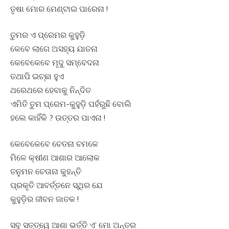
ତୃଷା ମୋର ମେଣ୍ଟାଇ ପାରେନା !
ତୁମର ଏ ପ୍ରେମର କୁହୁଡ଼ି
କେବେ ଲାଗେ ଅସହ୍ୟ ଯାତନା
କେବେକେବେ ମୃଦୁ ସମ୍ବେଦନା
ତଥାପି ଇଚ୍ଛା ହୁଏ
ଥରେଥରେ ହେବାକୁ ନିନ୍ଦିତ
ଏମିତି ତୁମ ପ୍ରେମ-କୁହୁଡ଼ି ପହଁରୁଛି ବୋଲି
ହଲେ କାହିଁକି ? ଉତ୍ତର ପାଏନା !
କେବେକେବେ ଚେତନା ଚମକେ
ମିଳେ କ୍ଷୀଣ ଆଶାର ଆଲୋକ
ତନୁମନ ଚେତାନା କୁହନ୍ତି
ପ୍ରକୃତି ଆବର୍ତ୍ତନେ ସ୍ଥିର ଯେ
କୁହୁଡ଼ିର ଜୀବନ ଜାତକ !
ସବୁ ସତ୍ତ୍ୱେ ଆଶା ଭର୍ତ୍ତି ଏ’ ମୋ ଅନ୍ତର