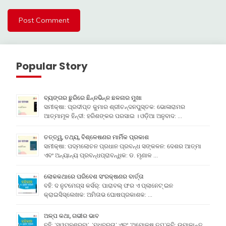
Popular Story
ବ୍ୟଙ୍ଗର ଛୁରିରେ ଛିନ୍ନଭିନ୍ନ ଛଳନାର ମୁଖା
ସମୀକ୍ଷା: ପ୍ରଦୀପ୍ତ କୁମାର ଶ୍ରୀଚନ୍ଦନପୁସ୍ତକ: ଭୋଳାରାମର
ଆତ୍ମାମୂଳ ହିନ୍ଦୀ: ହରିଶଙ୍କର ପରସାଇ । ଓଡ଼ିଆ ଅନୁବାଦ: …
ତତ୍ତ୍ୱ, ତଥ୍ୟ, ବିଶ୍ଳେଷଣର ମାର୍ମିକ ପ୍ରକାଶ
ସମୀକ୍ଷା: ପଦ୍ମଲୋଚନ ପ୍ରଧାନ ପ୍ରବନ୍ଧ ସଙ୍କଳନ: ଦେଶର ଆତ୍ମା
ଏବଂ ଅନ୍ୟାନ୍ୟ ପ୍ରବନ୍ଧପ୍ରାବନ୍ଧିକ: ଡ. ମୃଣାଳ …
ଲୋକକଥାରେ ପରିବେଶ ସଂରକ୍ଷଣର ବାର୍ତ୍ତା
ବହି: ଦ ନୁଟମେଗ୍ସ କର୍ସର୍: ପାରାବଲ୍ ଫର ଏ ପ୍ଲାନେଟ୍ ଇନ
କ୍ରାଇସିସ୍ଲେଖକ: ଅମିତାଭ ଘୋଷପ୍ରକାଶକ: …
ଅଳ୍ପ କଥା, ଗଭୀର ଭାବ
ବହି: ‘ସ୍ୱପ୍ନଶ୍ରବା’, ‘ମଧୁବ୍ରତା’ ଏବଂ ‘ଅମୋକ୍ଷ ତପ’କବି: ଉମାକାନ୍ତ