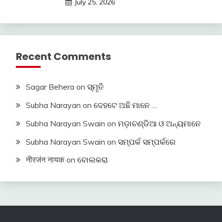
July 25, 2026
Recent Comments
Sagar Behera
on
ସ୍ମୃତି
Subha Narayan
on
ଦେହଟେ ଅଛି ମାନେ …
Subha Narayan Swain
on
ମଡ଼ାଚଣ୍ଡିଆ ଓ ଅନ୍ୟମାନେ
Subha Narayan Swain
on
ସମ୍ପର୍କ ସମ୍ପର୍କରେ
नीरजंन नायक
on
ବୋଲକରା