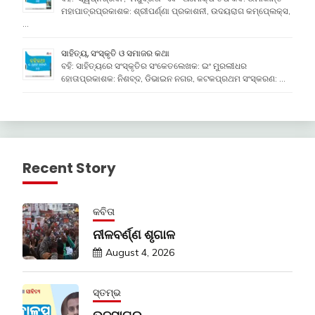
ମହାପାତ୍ରପ୍ରକାଶକ: ଶ୍ରୀପର୍ଣ୍ଣା ପ୍ରକାଶନୀ, ଉଦୟରାଗ କମ୍ପେ୍ଲକ୍ସ,
…
ସାହିତ୍ୟ, ସଂସ୍କୃତି ଓ ସମାଜର କଥା
ବହି: ସାହିତ୍ୟରେ ସଂସ୍କୃତିର ସଂକେତଲେଖକ: ଇଂ ମୁରଲୀଧର
ହୋତାପ୍ରକାଶକ: ନିଶବ୍ଦ, ଡିଭାଇନ ନଗର, କଟକପ୍ରଥମ ସଂସ୍କରଣ: …
Recent Story
କବିତା
ନୀଳବର୍ଣ୍ଣ ଶୃଗାଳ
August 4, 2026
ସ୍ତମ୍ଭ