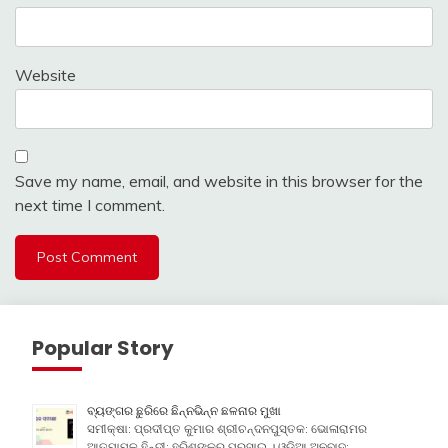
Website
Save my name, email, and website in this browser for the
next time I comment.
Popular Story
ବ୍ୟଙ୍ଗର ଛୁରିରେ ଛିନ୍ନଭିନ୍ନ ଛଳନାର ମୁଖା
ସମୀକ୍ଷା: ପ୍ରଦୀପ୍ତ କୁମାର ଶ୍ରୀଚନ୍ଦନପୁସ୍ତକ: ଭୋଳାରାମର
ଆତ୍ମାମୂଳ ହିନ୍ଦୀ: ହରିଶଙ୍କର ପରସାଇ । ଓଡ଼ିଆ ଅନୁବାଦ: …