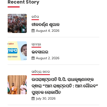
Recent Story
କବିତା
ନୀଳବର୍ଣ୍ଣ ଶୃଗାଳ
August 4, 2026
ସ୍ତମ୍ଭ
ଭବସାଗର
August 2, 2026
ସାହିତ୍ୟ ଖବର
ଉପରାଷ୍ଟ୍ରପତି ସି.ପି. ରାଧାକୃଷ୍ଣନଙ୍କ
ଦ୍ଵାରା “ଆମ ରାଷ୍ଟ୍ରପତି : ଆମ ଗୌରବ”
ପୁସ୍ତକ ଲୋକାର୍ପିତ
July 30, 2026