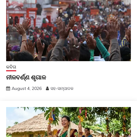
କବିତା
ନୀଳବର୍ଣ୍ଣ ଶୃଗାଳ
August 4, 2026
ସହ-ସମ୍ପାଦକ