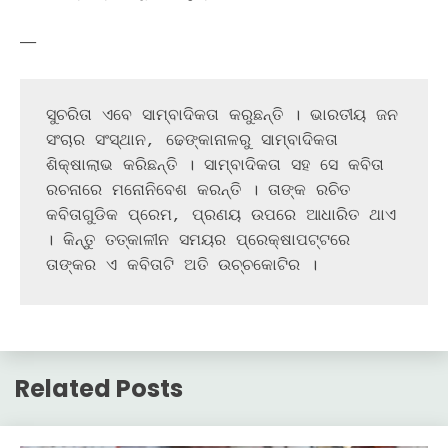
—
ସୁଚରିତା ଏବେ ସାମ୍ବାଦିକତା କରୁଛନ୍ତି । ଭାରତୀୟ ଜନ 
ସଂଚାର ସଂସ୍ଥାନ, ଢେଙ୍କାନାଳରୁ ସାମ୍ବାଦିକତା 
ଶିକ୍ଷାଲାଭ କରିଛନ୍ତି । ସାମ୍ବାଦିକତା ସହ ସେ କବିତା 
ରଚନାରେ ମନୋନିବେଶ କରନ୍ତି । ତାଙ୍କ ରଚିତ 
କବିତାଗୁଡିକ ପ୍ରେମ, ପ୍ରଣୟ ଉପରେ ଆଧାରିତ ଥାଏ 
। କିନ୍ତୁ ତତ୍କାଳୀନ ସମୟର ପ୍ରେକ୍ଷାପଟ୍ଟରେ 
ତାଙ୍କର ଏ କବିତାଟି ଅତି ଉଚ୍ଚକୋଟିର । 
Related Posts