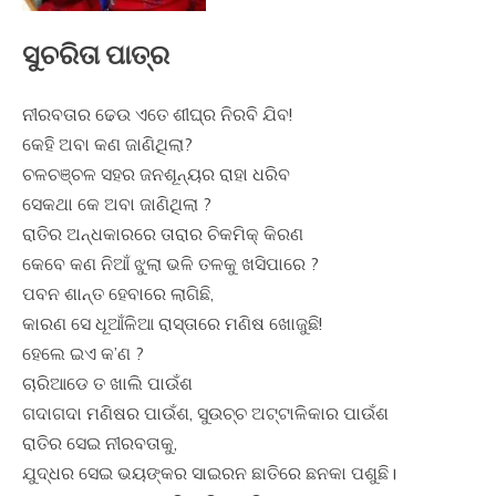
ସୁଚରିତା ପାତ୍ର
ନୀରବତାର ଢେଉ ଏତେ ଶୀଘ୍ର ନିରବି ଯିବ!
କେହି ଅବା କଣ ଜାଣିଥିଲା?
ଚଳଚଞ୍ଚଳ ସହର ଜନଶୂନ୍ୟର ରାହା ଧରିବ
ସେକଥା କେ ଅବା ଜାଣିଥିଲା ?
ରାତିର ଅନ୍ଧକାରରେ ତାରାର ଚିକମିକ୍ କିରଣ
କେବେ କଣ ନିଆଁ ଝୁଲା ଭଳି ତଳକୁ ଖସିପାରେ ?
ପବନ ଶାନ୍ତ ହେବାରେ ଲାଗିଛି,
କାରଣ ସେ ଧୂଆଁଳିଆ ରାସ୍ତାରେ ମଣିଷ ଖୋଜୁଛି!
ହେଲେ ଇଏ କ’ଣ ?
ଚାରିଆଡେ ତ ଖାଲି ପାଉଁଶ
ଗଦାଗଦା ମଣିଷର ପାଉଁଶ, ସୁଉଚ୍ଚ ଅଟ୍ଟାଳିକାର ପାଉଁଶ
ରାତିର ସେଇ ନୀରବତାକୁ,
ଯୁଦ୍ଧର ସେଇ ଭୟଙ୍କର ସାଇରନ ଛାତିରେ ଛନକା ପଶୁଛି।