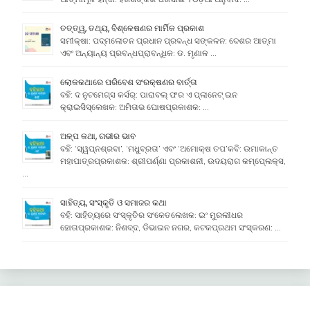
ତତ୍ତ୍ୱ, ତଥ୍ୟ, ବିଶ୍ଳେଷଣର ମାର୍ମିକ ପ୍ରକାଶ
ସମୀକ୍ଷା: ପଦ୍ମଲୋଚନ ପ୍ରଧାନ ପ୍ରବନ୍ଧ ସଙ୍କଳନ: ଦେଶର ଆତ୍ମା
ଏବଂ ଅନ୍ୟାନ୍ୟ ପ୍ରବନ୍ଧପ୍ରାବନ୍ଧିକ: ଡ. ମୃଣାଳ …
ଲୋକକଥାରେ ପରିବେଶ ସଂରକ୍ଷଣର ବାର୍ତ୍ତା
ବହି: ଦ ନୁଟମେଗ୍ସ କର୍ସର୍: ପାରାବଲ୍ ଫର ଏ ପ୍ଲାନେଟ୍ ଇନ
କ୍ରାଇସିସ୍ଲେଖକ: ଅମିତାଭ ଘୋଷପ୍ରକାଶକ: …
ଅଳ୍ପ କଥା, ଗଭୀର ଭାବ
ବହି: ‘ସ୍ୱପ୍ନଶ୍ରବା’, ‘ମଧୁବ୍ରତା’ ଏବଂ ‘ଅମୋକ୍ଷ ତପ’କବି: ଉମାକାନ୍ତ
ମହାପାତ୍ରପ୍ରକାଶକ: ଶ୍ରୀପର୍ଣ୍ଣା ପ୍ରକାଶନୀ, ଉଦୟରାଗ କମ୍ପେ୍ଲକ୍ସ,
…
ସାହିତ୍ୟ, ସଂସ୍କୃତି ଓ ସମାଜର କଥା
ବହି: ସାହିତ୍ୟରେ ସଂସ୍କୃତିର ସଂକେତଲେଖକ: ଇଂ ମୁରଲୀଧର
ହୋତାପ୍ରକାଶକ: ନିଶବ୍ଦ, ଡିଭାଇନ ନଗର, କଟକପ୍ରଥମ ସଂସ୍କରଣ: …