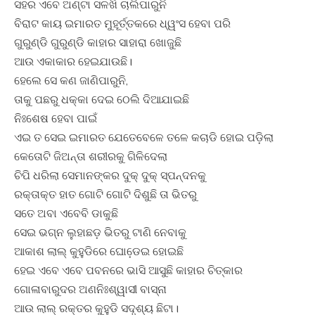
ସହର ଏବେ ଅଣ୍ଟା ସଳଖି ଚାଲିପାରୁନି
ବିରାଟ କାୟ ଇମାରତ ମୁହୂର୍ତ୍ତକରେ ଧ୍ୱଂସ ହେବା ପରି
ଗୁରୁଣ୍ଡି ଗୁରୁଣ୍ଡି କାହାର ସାହାରା ଖୋଜୁଛି
ଆଉ ଏକାକାର ହେଇଯାଉଛି।
ହେଲେ ସେ କଣ ଜାଣିପାରୁନି,
ତାକୁ ପଛରୁ ଧକ୍କା ଦେଇ ଠେଲି ଦିଆଯାଇଛି
ନିଃଶେଷ ହେବା ପାଇଁ
ଏଇ ତ ସେଇ ଇମାରତ ଯେତେବେଳେ ତଳେ କଚାଡି ହୋଇ ପଡ଼ିଲା
କେତୋଟି ଜିଅନ୍ତା ଶରୀରକୁ ଗିଳିଦେଲା
ଚିପି ଧରିଲା ସେମାନଙ୍କର ଦୁକ୍ ଦୁକ୍ ସ୍ପନ୍ଦନକୁ
ରକ୍ତାକ୍ତ ହାତ ଗୋଟି ଗୋଟି ଦିଶୁଛି ତା ଭିତରୁ
ସତେ ଅବା ଏବେବି ଡାକୁଛି
ସେଇ ଭଗ୍ନ ଲୁହାଛଡ଼ ଭିତରୁ ଟାଣି ନେବାକୁ
ଆକାଶ ଲାଲ୍ କୁହୁଡିରେ ଘୋଡେ଼ଇ ହୋଇଛି
ହେଇ ଏବେ ଏବେ ପବନରେ ଭାସି ଆସୁଛି କାହାର ଚିତ୍କାର
ଗୋଳାବାରୁଦର ଅଣନିଃଶ୍ୱାସୀ ବାସ୍ନା
ଆଉ ଲାଲ୍ ରକ୍ତର କୁହୁଡି ସଦୃଶ୍ୟ ଛିଟା।