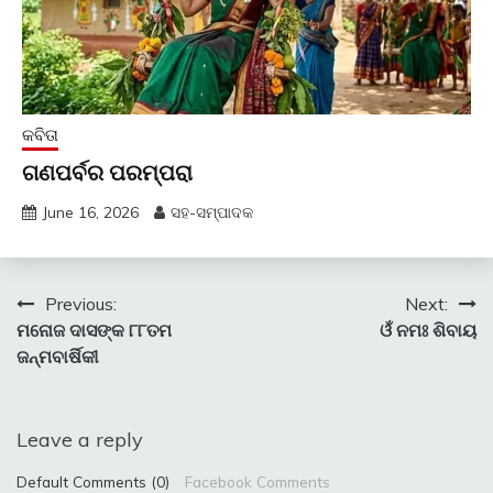
କବିତା
ଗଣପର୍ବର ପରମ୍ପରା
June 16, 2026
ସହ-ସମ୍ପାଦକ
Post
Previous:
Next:
ମନୋଜ ଦାସଙ୍କ ୮୮ତମ
ଓଁ ନମଃ ଶିବାୟ
navigation
ଜନ୍ମବାର୍ଷିକୀ
Leave a reply
Default Comments (0)
Facebook Comments